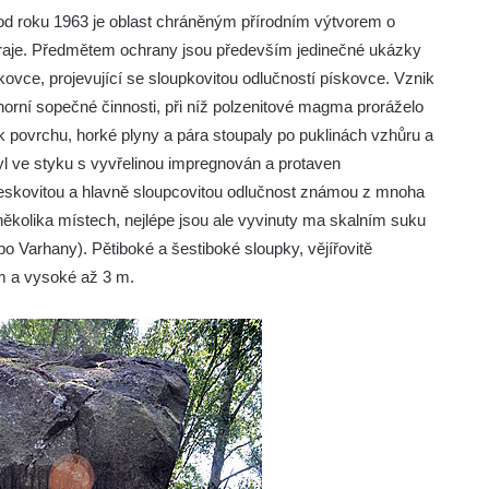
, od roku 1963 je oblast chráněným přírodním výtvorem o
kraje. Předmětem ochrany jsou především jedinečné ukázky
kovce, projevující se sloupkovitou odlučností pískovce. Vznik
ihorní sopečné činnosti, při níž polzenitové magma proráželo
k povrchu, horké plyny a pára stoupaly po puklinách vzhůru a
yl ve styku s vyvřelinou impregnován a protaven
 deskovitou a hlavně sloupcovitou odlučnost známou z mnoha
několika místech, nejlépe jsou ale vyvinuty ma skalním suku
o Varhany). Pětiboké a šestiboké sloupky, vějířovitě
cm a vysoké až 3 m.