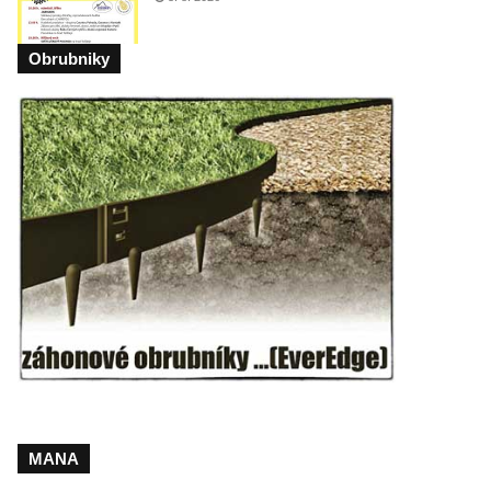
Obrubniky
MANA