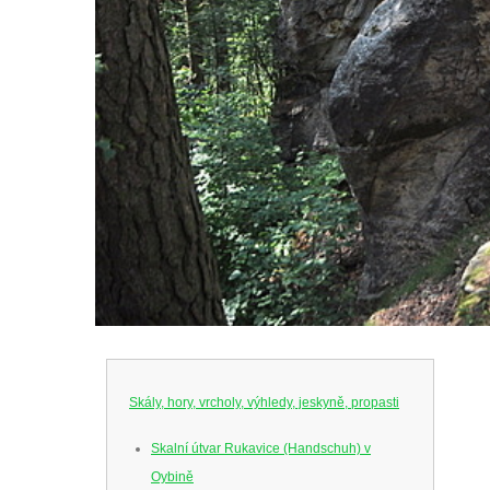
Skály, hory, vrcholy, výhledy, jeskyně, propasti
Skalní útvar Rukavice (Handschuh) v
Oybině