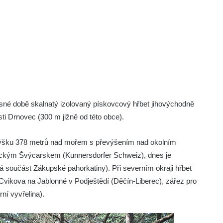
né době skalnatý izolovaný pískovcový hřbet jihovýchodně
i Drnovec (300 m jižně od této obce).
 výšku 378 metrů nad mořem s převýšením nad okolním
ickým Švýcarskem (Kunnersdorfer Schweiz), dnes je
 součást Zákupské pahorkatiny). Při severním okraji hřbet
ze Cvikova na Jablonné v Podještědí (Děčín-Liberec), zářez pro
rní vyvřelina).