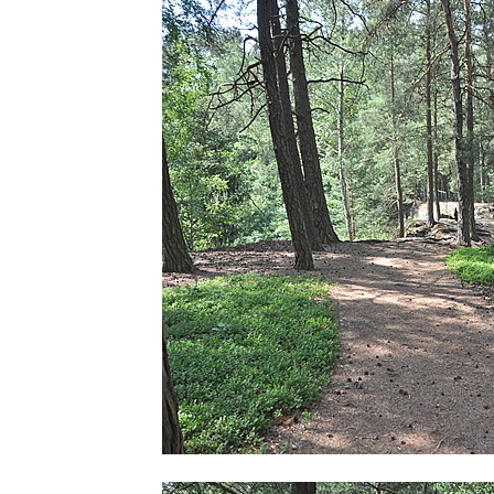
Skalní útvar Čertovo sedlo v Broumovských
stěnách
Kamenná ZOO – Skalní hřib
Kamenná ZOO – Želva II.
Kamenná ZOO – Želva I.
Kamenná ZOO – Velbloud
Kamenná ZOO – Kačenka
Vyhlídka Božanovský Špičák
Vyhlídka východně od Božanovského
Špičáku
Vyhlídka Tři kříže
Hradiště Hrádek u Libochovan (vyhlídka)
Skalní okno na Grünes Riff v Oybině
Papststein (Saské Švýcarsko)
Jeskyně Kuhstall a hrad Neuer Wildenstein