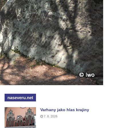
naseveru.net
Varhany jako hlas krajiny
7. 8. 2026