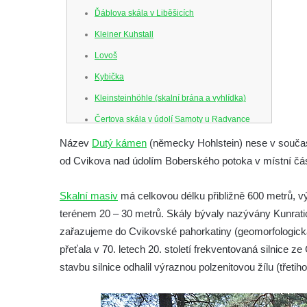
Ďáblova skála v Liběšicích
Kleiner Kuhstall
Lovoš
Kybička
Kleinsteinhöhle (skalní brána a vyhlídka)
Čertova skála v údolí Samoty u Radvance
Skalní branka pod rozhlednou Čáp v
Název
Dutý kámen
(německy Hohlstein) nese v součas
Teplických skalách
od Cvikova nad údolím Boberského potoka v místní část
Schodiště pod rozhlednou Čáp v Teplických
Skalní masiv
má celkovou délku přibližně 600 metrů,
skalách
terénem 20 – 30 metrů. Skály bývaly nazývány Kunrat
Vyhlídka Lokomotiva v Teplických skalách
zařazujeme do Cvikovské pahorkatiny (geomorfologická
Kamenná brána v Broumovských stěnách
přeťala v 70. letech 20. století frekventovaná silnice 
Vyhlídka Koruna v Broumovských stěnách
stavbu silnice odhalil výraznou polzenitovou žílu (třetiho
Vyhlídkové místo na cestě k vyhlídce
Koruna v Broumovských stěnách