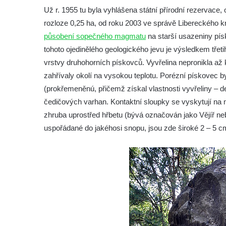
Skála Hrbolec (Piklštejn) u Rybniště
Už r. 1955 tu byla vyhlášena státní přírodní rezervace
Skalní brána u Milštejna
rozloze 0,25 ha, od roku 2003 ve správě Libereckého 
Boreč
působení sopečného magmatu
na starší usazeniny pís
tohoto ojedinělého geologického jevu je výsledkem třet
Raná
vrstvy druhohorních pískovců. Vyvřelina nepronikla až 
Lenešický Chlum
zahřívaly okolí na vysokou teplotu. Porézní pískovec b
Luž
(prokřemeněnú, přičemž získal vlastnosti vyvřeliny –
Jeskyně Wildbrethöhle
čedičových varhan. Kontaktní sloupky se vyskytují na 
Kleiner Zschirnstein
zhruba uprostřed hřbetu (bývá označován jako Vějíř neb
uspořádané do jakéhosi snopu, jsou zde široké 2 – 5 
Jeskyně na Slánské hoře ve Slaném
Čertovo kopyto u Jezdecké cesty nad
Tuhnicemi v Karlových Varech
Vyhlídka Muchomůrka na Hostibejku v
Kralupech nad Vltavou
Vyhlídkový altán na Hostibejku v Kralupech
nad Vltavou