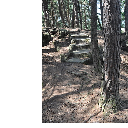
Vyhlídka Miloslava Draxla na Naučné
stezce Pod Vysokým Ostrým
Vyhlídka nad Brnou na Naučné stezce Pod
Vysokým Ostrým
Stožec (Schöber)
Vyhlídka Liščí kazatelna (Fuchskanzel) u
Lückendorfu
Vyhlídka Kočičí kameny východně od Lázní
Libverda
Skála Semmelstein v Jetřichovických
skalách
Obří hlava v Kyjovském údolí
Zaniklý pískovcový lom pod Jedlovou
Panenská skála v údolí Samoty u
Radvance