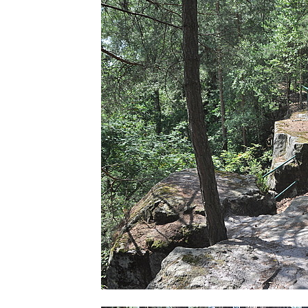
(Saské Švýcarsko)
Jeskyně Idagrotte (Saské Švýcarsko)
Skalní město Nebeská říše u Ostrova
Vyhlídka u symbolického horolezeckého
hřbitova ve skalách Nebeská říše u Ostrova
Skalní věž Doga v Tiských stěnách
Lavička Jiřího Kopeckého v Tiských
stěnách
Tiské stěny
Ledová stěna u Sýrového potoka v
Kyjovském údolí
Jeskyně víl v Kyjovském údolí
Jeskyně Vinný sklep v Kyjovském údolí
Vyhlídka nad přírodní rezervací Slunečná
stráň u Naučné stezky Pod Vysokým Ostrým