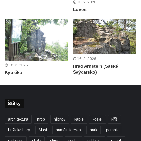
18. 2. 2026
Císařský výhled (Kvádrberk, Stoličná hora)
Lovoš
Vyhlídka Labská stráž
Růžová vyhlídka nad kaňonem Labe
Vyhlídky na trase Naučné stezky Větruše-
Vrkoč
Humboldtova vyhlídka u Větruše v Ústí nad
16. 2. 2026
Labem
18. 2. 2026
Hrad Arnstein (Saské
Čedičový lom pod Kamenickým kopcem u
Švýcarsko)
Kybička
Zákup
Janovické poustevny
Vyhlídky na Malé Bukové
Štítky
Vyhlídka pod Velkou Bukovou
Vyhlídka na SWAMP u Máchova jezera
architektura
hrob
hřbitov
kaple
kostel
kříž
Vyhlídka na Křížovém vrchu u Rynartic
Lužické hory
Most
pamětní deska
park
pomník
Vyhlídka v lukách pod Hrazeným
pískovec
skála
sloup
socha
vyhlídka
zámek