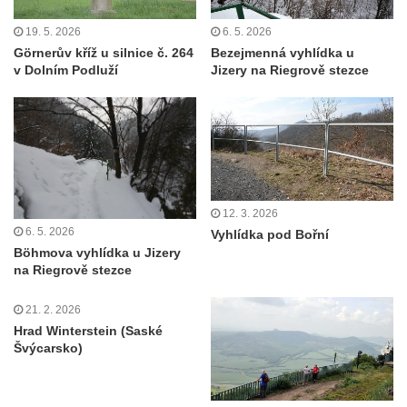
Bořeň
19. 5. 2026
6. 5. 2026
Vyhlídka na Chřibském (Kamzičím) vrchu
Görnerův kříž u silnice č. 264
Bezejmenná vyhlídka u
Kamenická vyhlídka
v Dolním Podluží
Jizery na Riegrově stezce
Vyhlídka jihovýchodně od Manušic u
cyklostezky Varhany
Vyhlídka nad jezírkem v Srbské Kamenici
Vyhlídka Jaroslava Srby
Výšina královny Vilemíny
12. 3. 2026
Doerellova vyhlídka u Dubice
6. 5. 2026
Vyhlídka pod Bořní
Böhmova vyhlídka u Jizery
Vyhlídka u kostela svaté Barbory v Dubici
na Riegrově stezce
Vyhlídka Václava Krčila
21. 2. 2026
Vyhlídka Mlynářův kámen
Hrad Winterstein (Saské
Vyhlídky na Řípu (Mělnická, Roudnická,
Švýcarsko)
Pražská)
Skalní brána Lesní kaple