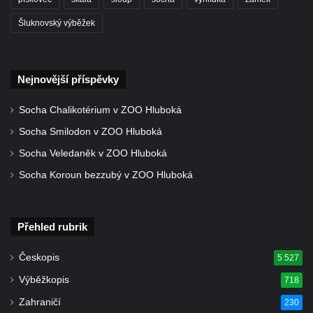
Vyhlídka Kaple u Brniště
Šluknovský výběžek
Vyhlídka Borský vrch
Vyhlídka Borný
Malé varhany ve Šluknově
Nejnovější příspěvky
Vyhlídka Židovský vrch (Šluknov)
Socha Chalikotérium v ZOO Hluboká
Vyhlídky na Hradci u Liběšic
Socha Smilodon v ZOO Hluboká
Vyhlídka Havran (Rynoltice – Polesí)
Socha Veledaněk v ZOO Hluboká
Vyhlídka Vana (Sloup v Čechách)
Socha Koroun bezzubý v ZOO Hluboká
Vyhlídka Samuelova sluj (Sloup v Čechách)
Samuelova jeskyně (Sloup v Čechách)
Přehled rubrik
Vyhlídka Lipka u Horního Prysku
Jeskyně Lipka (Horní Prysk)
Českopis
5 527
Vyhlídka na Meixnerově stezce v Horním
Výběžkopis
718
Prysku
Zahraničí
230
Písková vyhlídka