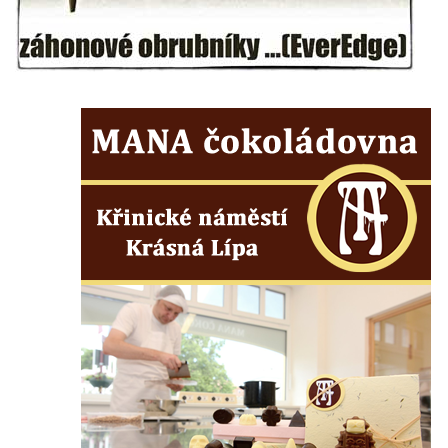
Švarcvaldská skalní brána ve Skalním
divadle u Hamru na Jezeře
Bořeňská vyhlídka na Radovesické výsypce
Geopark VlnoKam u Brozan nad Ohří
Jeskyně Pusté kostely u Svitavy
Skalní brána u Svojkova
Vyhlídka ve Svojkovských skalách
Vyhlídka pod Tisovým vrchem u Svojkova
Jeskyně Poustevna u Svojkova
Skalní okna Kolonáda u Svojkova
Slavíček
Jeskyně Staré časy u Svojkova
Hlídková jeskyně u Svojkova
Klíč