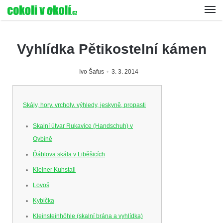
Vyhlídka Pětikostelní kámen
Ivo Šafus
3. 3. 2014
Skály, hory, vrcholy, výhledy, jeskyně, propasti
Skalní útvar Rukavice (Handschuh) v
Oybině
Ďáblova skála v Liběšicích
Kleiner Kuhstall
Lovoš
Kybička
Kleinsteinhöhle (skalní brána a vyhlídka)