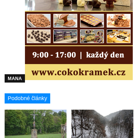
Kamenná slunce u obce Staré
Sluj českých bratří a Symbolický hrob
českých bratří
Besedická vyhlídka (na Vysoké skále)
Kinského vyhlídka (Besedické skály)
Vyhlídka Kde domov můj (Besedické skály)
Jeskyně Matěje Krocínovského v
Besedických skalách
Husníkova vyhlídka (Besedické skály)
MANA
Hořákova vyhlídka (Besedické skály)
Masarykova vyhlídka (Besedické skály)
Podobné články
Vyhlídka Sokol (Besedické skály)
Lafitova vyhlídka pod Křížovou horou
Vyhlídka pod Křížovou horou u Pohořan
Hraběcí vyhlídka u Rabštejna nad Střelou