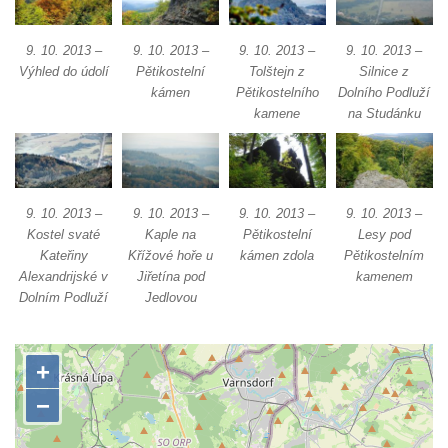
Skalní věž Doga v Tiských stěnách
Lavička Jiřího Kopeckého v Tiských
9. 10. 2013 –
9. 10. 2013 –
9. 10. 2013 –
9. 10. 2013 –
Výhled do údolí
Pětikostelní
Tolštejn z
Silnice z
stěnách
kámen
Pětikostelního
Dolního Podluží
Tiské stěny
kamene
na Studánku
Ledová stěna u Sýrového potoka v
Kyjovském údolí
Jeskyně víl v Kyjovském údolí
9. 10. 2013 –
9. 10. 2013 –
9. 10. 2013 –
9. 10. 2013 –
Jeskyně Vinný sklep v Kyjovském údolí
Kostel svaté
Kaple na
Pětikostelní
Lesy pod
Vyhlídka nad přírodní rezervací Slunečná
Kateřiny
Křížové hoře u
kámen zdola
Pětikostelním
Alexandrijské v
Jiřetína pod
kamenem
stráň u Naučné stezky Pod Vysokým Ostrým
Dolním Podluží
Jedlovou
Vyhlídka Miloslava Draxla na Naučné
stezce Pod Vysokým Ostrým
Vyhlídka nad Brnou na Naučné stezce Pod
Vysokým Ostrým
Stožec (Schöber)