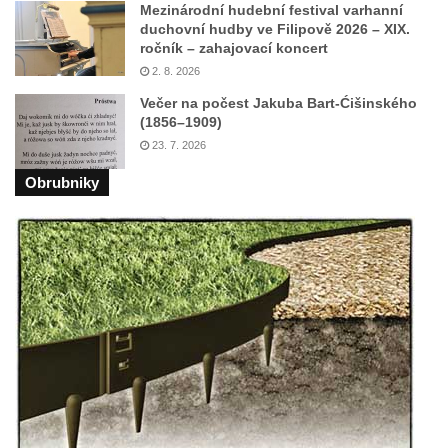
Mezinárodní hudební festival varhanní
Libverda
duchovní hudby ve Filipově 2026 – XIX.
ročník – zahajovací koncert
Vyhlídka Pekelské sázky před osadou
2. 8. 2026
Přebytek u Lázní Libverda
Večer na počest Jakuba Bart-Ćišinského
Vyhlídka Hejnické Madony u hřbitova v
(1856–1909)
Lázních Libverda
23. 7. 2026
Vyhlídka Dobrého ducha MUHU u Obřího
Obrubniky
sudu v Lázních Libverda
Vyhlídka Hájníkova Kohouta východně od
Lázní Libverda
Vyhlídka Ptačí kámen u Vysoké Lípy
Slunečná brána
Schachtenstein
Kaňkov
Milešovka
Radobýl