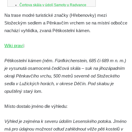
Čertova skála v údolí Samoty u Radvance
Skalní branka pod rozhlednou Čáp v
Na trase modré turistické značky (Hřebenovky) mezi
Teplických skalách
Stožeckým sedlem a Pěnkavčím vrchem se na místní odbočce
nachází vyhlídka, zvaná Pětikostelní kámen.
Schodiště pod rozhlednou Čáp v Teplických
skalách
Wiki praví
:
Vyhlídka Lokomotiva v Teplických skalách
Kamenná brána v Broumovských stěnách
Pětikostelní kámen (něm. Fünfkirchenstein, 685 či 689 m n. m.)
Vyhlídka Koruna v Broumovských stěnách
je vysunutá osamocená čedičová skála – suk na jihozápadním
Vyhlídkové místo na cestě k vyhlídce
okraji Pěnkavčího vrchu, 500 metrů severně od Stožeckého
Koruna v Broumovských stěnách
sedla v Lužických horách, v okrese Děčín. Pod skalou je
opuštěný starý lom.
Skalní útvar Čertovo sedlo v Broumovských
stěnách
Místo dostalo jméno dle výhledu:
Kamenná ZOO – Skalní hřib
Kamenná ZOO – Želva II.
Výhled je zejména k severu údolím Lesenského potoka. Jméno
Kamenná ZOO – Želva I.
má pro údajnou možnost odtud zahlédnout věže pěti kostelů v