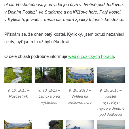
okolí. Ve skutečnosti jsou vidět jen čtyři v Jiřetíně pod Jedlovou,
Kamenná ZOO – Velbloud
v Dolním Podluží, ve Studánce a na Křížové hoře. Pátý kostel,
Kamenná ZOO – Kačenka
v Kytlicích, je vidět z místa pár metrů zpátky k turistické stezce.
Vyhlídka Božanovský Špičák
Vyhlídka východně od Božanovského
Přiznám se, že onen pátý kostel, Kytlický, jsem odtud nezahlédl
Špičáku
nikdy, byť jsem tu už byl několikrát.
Vyhlídka Tři kříže
O celé oblasti podrobně informuje
web o Lužických horách
.
Hradiště Hrádek u Libochovan (vyhlídka)
Skalní okno na Grünes Riff v Oybině
Papststein (Saské Švýcarsko)
Jeskyně Kuhstall a hrad Neuer Wildenstein
9. 10. 2013 –
9. 10. 2013 –
9. 10. 2013 –
9. 10. 2013 –
(Saské Švýcarsko)
Rozcestník
Lavička před
Výhled na
Kostel
Jeskyně Idagrotte (Saské Švýcarsko)
vyhlídkou
Jedlovou horu
nejsvětější
Skalní město Nebeská říše u Ostrova
Trojice v Jiřetíně
pod Jedlovou
Vyhlídka u symbolického horolezeckého
hřbitova ve skalách Nebeská říše u Ostrova