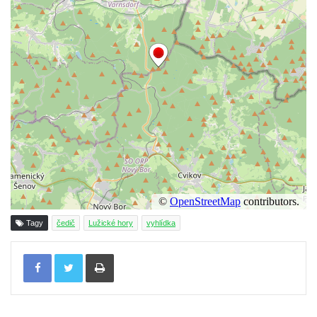
Vyhlídka Liščí kazatelna (Fuchskanzel) u
Lückendorfu
Vyhlídka Kočičí kameny východně od Lázní
Libverda
Skála Semmelstein v Jetřichovických
skalách
Obří hlava v Kyjovském údolí
Zaniklý pískovcový lom pod Jedlovou
Panenská skála v údolí Samoty u
Radvance
Skála Hrbolec (Piklštejn) u Rybniště
Tagy
čedič
Lužické hory
vyhlídka
Skalní brána u Milštejna
Tisknout
Boreč
Raná
Lenešický Chlum