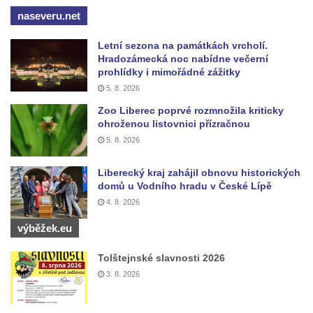
Luž
naseveru.net
Jeskyně Wildbrethöhle
Letní sezona na památkách vrcholí.
Kleiner Zschirnstein
Hradozámecká noc nabídne večerní
Jeskyně na Slánské hoře ve Slaném
prohlídky i mimořádné zážitky
5. 8. 2026
Čertovo kopyto u Jezdecké cesty nad
Tuhnicemi v Karlových Varech
Zoo Liberec poprvé rozmnožila kriticky
ohroženou listovnici přízračnou
Vyhlídka Muchomůrka na Hostibejku v
5. 8. 2026
Kralupech nad Vltavou
Vyhlídkový altán na Hostibejku v Kralupech
Liberecký kraj zahájil obnovu historických
domů u Vodního hradu v České Lípě
nad Vltavou
4. 8. 2026
Vyhlídka Na Zámečku nad Vysokou Lípou
výběžek.eu
Vyhlídka Švýcárna nad Drnovcem u
Cvikova
Tolštejnské slavnosti 2026
Socha rytíře u vyhlídky Libverdských
3. 8. 2026
pramenů v Lázních Libverda
Vyhlídka Libverdských pramenů v Lázních