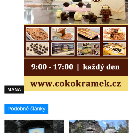
Jeskyně Matěje Krocínovského v
Besedických skalách
Husníkova vyhlídka (Besedické skály)
Hořákova vyhlídka (Besedické skály)
Masarykova vyhlídka (Besedické skály)
Vyhlídka Sokol (Besedické skály)
Lafitova vyhlídka pod Křížovou horou
Vyhlídka pod Křížovou horou u Pohořan
Hraběcí vyhlídka u Rabštejna nad Střelou
Bořeň
MANA
Vyhlídka na Chřibském (Kamzičím) vrchu
Kamenická vyhlídka
Podobné články
Vyhlídka jihovýchodně od Manušic u
cyklostezky Varhany
Vyhlídka nad jezírkem v Srbské Kamenici