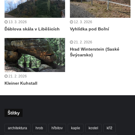
Labem
Čedičový lom pod Kamenickým kopcem u
13. 3. 2026
12. 3. 2026
Zákup
Ďáblova skála v Liběšicích
Vyhlídka pod Bořní
Janovické poustevny
Vyhlídky na Malé Bukové
21. 2. 2026
Hrad Winterstein (Saské
Vyhlídka pod Velkou Bukovou
Švýcarsko)
Vyhlídka na SWAMP u Máchova jezera
Vyhlídka na Křížovém vrchu u Rynartic
21. 2. 2026
Vyhlídka v lukách pod Hrazeným
Kleiner Kuhstall
Vyhlídka Kaple u Brniště
Vyhlídka Borský vrch
Vyhlídka Borný
Štítky
Malé varhany ve Šluknově
Vyhlídka Židovský vrch (Šluknov)
architektura
hrob
hřbitov
kaple
kostel
kříž