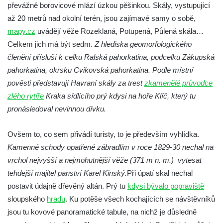
převážně borovicové mlází úzkou pěšinkou. Skály, vystupující
Kamenná brána v Broumovských stěnách
až 20 metrů nad okolní terén, jsou zajímavé samy o sobě,
Vyhlídka Koruna v Broumovských stěnách
mapy.cz
uvádějí věže Rozeklaná, Potupená, Půlená skála…
Vyhlídkové místo na cestě k vyhlídce
Celkem jich má být sedm.
Z hlediska geomorfologického
Koruna v Broumovských stěnách
členění přísluší k celku Ralská pahorkatina, podcelku Zákupská
pahorkatina, okrsku Cvikovská pahorkatina. Podle místní
Skalní útvar Čertovo sedlo v Broumovských
pověsti představují Havraní skály za trest
zkamenělé průvodce
stěnách
zlého rytíře
Kraka sídlícího prý kdysi na hoře Klíč, který tu
Kamenná ZOO – Skalní hřib
pronásledoval nevinnou dívku.
Kamenná ZOO – Želva II.
Kamenná ZOO – Želva I.
Ovšem to, co sem přivádí turisty, to je především vyhlídka.
Kamenná ZOO – Velbloud
Kamenné schody opatřené zábradlím v roce 1829-30 nechal na
vrchol nejvyšší a nejmohutnější věže (371 m n. m.) vytesat
Kamenná ZOO – Kačenka
tehdejší majitel panství Karel Kinský.
Při úpatí skal nechal
Vyhlídka Božanovský Špičák
postavit údajně dřevěný altán. Prý tu
kdysi bývalo popraviště
Vyhlídka východně od Božanovského
sloupského
hradu
. Ku potěše všech kochajících se návštěvníků
Špičáku
jsou tu kovové panoramatické tabule, na nichž je důsledně
Vyhlídka Tři kříže