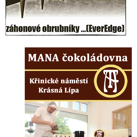
Vyhlídka ve Svojkovských skalách
Vyhlídka pod Tisovým vrchem u Svojkova
Jeskyně Poustevna u Svojkova
Skalní okna Kolonáda u Svojkova
Slavíček
Jeskyně Staré časy u Svojkova
Hlídková jeskyně u Svojkova
Klíč
Kamenná slunce u obce Staré
Sluj českých bratří a Symbolický hrob
českých bratří
Besedická vyhlídka (na Vysoké skále)
Kinského vyhlídka (Besedické skály)
Vyhlídka Kde domov můj (Besedické skály)