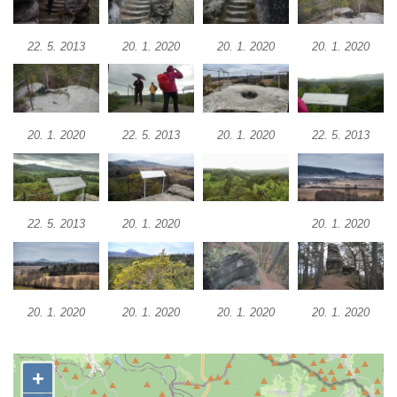
Jeskyně víl v Kyjovském údolí
22. 5. 2013
20. 1. 2020
20. 1. 2020
20. 1. 2020
Jeskyně Vinný sklep v Kyjovském údolí
Vyhlídka nad přírodní rezervací Slunečná
stráň u Naučné stezky Pod Vysokým Ostrým
Vyhlídka Miloslava Draxla na Naučné
20. 1. 2020
22. 5. 2013
20. 1. 2020
22. 5. 2013
stezce Pod Vysokým Ostrým
Vyhlídka nad Brnou na Naučné stezce Pod
Vysokým Ostrým
22. 5. 2013
20. 1. 2020
20. 1. 2020
Stožec (Schöber)
Vyhlídka Liščí kazatelna (Fuchskanzel) u
Lückendorfu
Vyhlídka Kočičí kameny východně od Lázní
20. 1. 2020
20. 1. 2020
20. 1. 2020
20. 1. 2020
Libverda
Skála Semmelstein v Jetřichovických
skalách