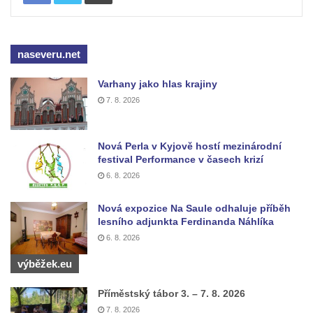
Vyhlídka Muchomůrka na Hostibejku v
Kralupech nad Vltavou
Vyhlídkový altán na Hostibejku v Kralupech
naseveru.net
nad Vltavou
Varhany jako hlas krajiny
Vyhlídka Na Zámečku nad Vysokou Lípou
7. 8. 2026
Vyhlídka Švýcárna nad Drnovcem u
Cvikova
Nová Perla v Kyjově hostí mezinárodní
Socha rytíře u vyhlídky Libverdských
festival Performance v časech krizí
pramenů v Lázních Libverda
6. 8. 2026
Vyhlídka Libverdských pramenů v Lázních
Nová expozice Na Saule odhaluje příběh
Libverda
lesního adjunkta Ferdinanda Náhlíka
Vyhlídka Pekelské sázky před osadou
6. 8. 2026
Přebytek u Lázní Libverda
výběžek.eu
Vyhlídka Hejnické Madony u hřbitova v
Lázních Libverda
Příměstský tábor 3. – 7. 8. 2026
7. 8. 2026
Vyhlídka Dobrého ducha MUHU u Obřího