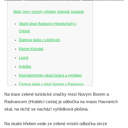
Skály, hory, vrcholy, výhledy, jeskyně, propasti
Skalní útvar Rukavice (Handschuh) v
Oybině
Ďáblova skála v Liběšicích
Kleiner Kuhstall
Lovoš
Kybička
Kleinsteinhöhle (skalní brána a vyhlídka)
Čertova skála v údolí Samoty u Radvance
Skalní branka pod rozhlednou Čáp v
Na trase zelené turistické značky mezi Novým Borem a
Teplických skalách
Radvancem (Hraběcí cesta) je odbočka na masiv Havraních
skal, na nichž se nachází vyhlídková plošina.
Schodiště pod rozhlednou Čáp v Teplických
skalách
Na skalní hřeben vede ze zelené místní odbočka skrze
Vyhlídka Lokomotiva v Teplických skalách