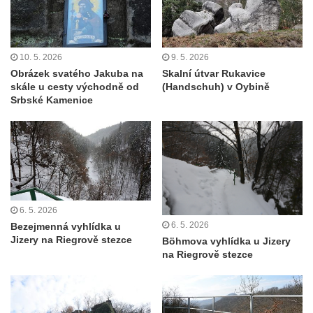
Vyhlídka Jaroslava Srby
Výšina královny Vilemíny
Doerellova vyhlídka u Dubice
10. 5. 2026
9. 5. 2026
Obrázek svatého Jakuba na
Skalní útvar Rukavice
Vyhlídka u kostela svaté Barbory v Dubici
skále u cesty východně od
(Handschuh) v Oybině
Srbské Kamenice
Vyhlídka Václava Krčila
Vyhlídka Mlynářův kámen
Vyhlídky na Řípu (Mělnická, Roudnická,
Pražská)
Skalní brána Lesní kaple
Císařský výhled (Kvádrberk, Stoličná hora)
6. 5. 2026
6. 5. 2026
Bezejmenná vyhlídka u
Vyhlídka Labská stráž
Jizery na Riegrově stezce
Böhmova vyhlídka u Jizery
Růžová vyhlídka nad kaňonem Labe
na Riegrově stezce
Vyhlídky na trase Naučné stezky Větruše-
Vrkoč
Humboldtova vyhlídka u Větruše v Ústí nad