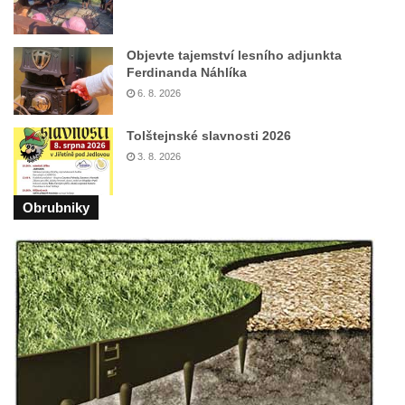
sudu v Lázních Libverda
Vyhlídka Hájníkova Kohouta východně od
Objevte tajemství lesního adjunkta
Ferdinanda Náhlíka
Lázní Libverda
6. 8. 2026
Vyhlídka Ptačí kámen u Vysoké Lípy
Slunečná brána
Tolštejnské slavnosti 2026
Schachtenstein
3. 8. 2026
Kaňkov
Obrubniky
Milešovka
Radobýl
Švarcvaldská skalní brána ve Skalním
divadle u Hamru na Jezeře
Bořeňská vyhlídka na Radovesické výsypce
Geopark VlnoKam u Brozan nad Ohří
Jeskyně Pusté kostely u Svitavy
Skalní brána u Svojkova