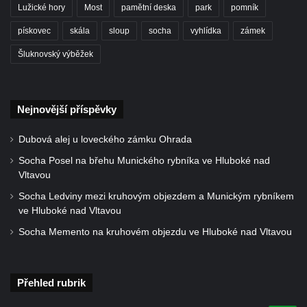
Vyhlídky na Hradci u Liběšic
Lužické hory
Most
pamětní deska
park
pomník
Vyhlídka Havran (Rynoltice – Polesí)
pískovec
skála
sloup
socha
vyhlídka
zámek
Vyhlídka Vana (Sloup v Čechách)
Šluknovský výběžek
Vyhlídka Samuelova sluj (Sloup v Čechách)
Samuelova jeskyně (Sloup v Čechách)
Vyhlídka Lipka u Horního Prysku
Nejnovější příspěvky
Jeskyně Lipka (Horní Prysk)
Dubová alej u loveckého zámku Ohrada
Vyhlídka na Meixnerově stezce v Horním
Socha Posel na břehu Munického rybníka ve Hluboké nad
Prysku
Vltavou
Písková vyhlídka
Socha Ledviny mezi kruhovým objezdem a Munickým rybníkem
Spravedlnost
ve Hluboké nad Vltavou
Úzké schody
Socha Memento na kruhovém objezdu ve Hluboké nad Vltavou
Herdstein
Vyhlídka Pustý zámek
Přehled rubrik
Pustý zámek