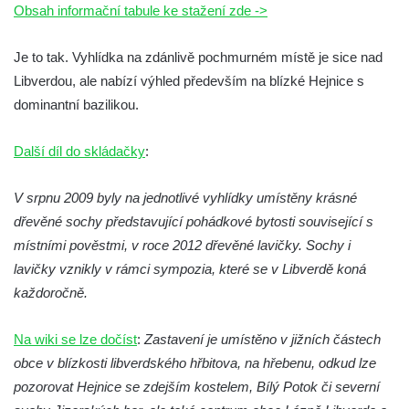
Obsah informační tabule ke stažení zde ->
Vyhlídka Tři kříže
Je to tak. Vyhlídka na zdánlivě pochmurném místě je sice nad
Hradiště Hrádek u Libochovan (vyhlídka)
Libverdou, ale nabízí výhled především na blízké Hejnice s
Skalní okno na Grünes Riff v Oybině
dominantní bazilikou.
Papststein (Saské Švýcarsko)
Jeskyně Kuhstall a hrad Neuer Wildenstein
Další díl do skládačky
:
(Saské Švýcarsko)
Jeskyně Idagrotte (Saské Švýcarsko)
V srpnu 2009 byly na jednotlivé vyhlídky umístěny krásné
dřevěné sochy představující pohádkové bytosti související s
Skalní město Nebeská říše u Ostrova
místními pověstmi, v roce 2012 dřevěné lavičky. Sochy i
Vyhlídka u symbolického horolezeckého
lavičky vznikly v rámci sympozia, které se v Libverdě koná
hřbitova ve skalách Nebeská říše u Ostrova
každoročně.
Skalní věž Doga v Tiských stěnách
Lavička Jiřího Kopeckého v Tiských
Na wiki se lze dočíst
:
Zastavení je umístěno v jižních částech
stěnách
obce v blízkosti libverdského hřbitova, na hřebenu, odkud lze
Tiské stěny
pozorovat Hejnice se zdejším kostelem, Bílý Potok či severní