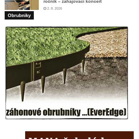
ročník – zahajovací koncert
Vyhlídka Kde domov můj (Besedické skály)
2. 8. 2026
Obrubniky
Jeskyně Matěje Krocínovského v
Besedických skalách
Husníkova vyhlídka (Besedické skály)
Hořákova vyhlídka (Besedické skály)
Masarykova vyhlídka (Besedické skály)
Vyhlídka Sokol (Besedické skály)
Lafitova vyhlídka pod Křížovou horou
Vyhlídka pod Křížovou horou u Pohořan
Hraběcí vyhlídka u Rabštejna nad Střelou
Bořeň
Vyhlídka na Chřibském (Kamzičím) vrchu
Kamenická vyhlídka
Vyhlídka jihovýchodně od Manušic u
cyklostezky Varhany