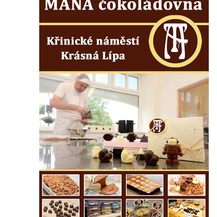
Vyhlídka nad jezírkem v Srbské Kamenici
Vyhlídka Jaroslava Srby
Výšina královny Vilemíny
Doerellova vyhlídka u Dubice
Vyhlídka u kostela svaté Barbory v Dubici
Vyhlídka Václava Krčila
Vyhlídka Mlynářův kámen
Vyhlídky na Řípu (Mělnická, Roudnická,
Pražská)
Skalní brána Lesní kaple
Císařský výhled (Kvádrberk, Stoličná hora)
Vyhlídka Labská stráž
Růžová vyhlídka nad kaňonem Labe
Vyhlídky na trase Naučné stezky Větruše-
Vrkoč