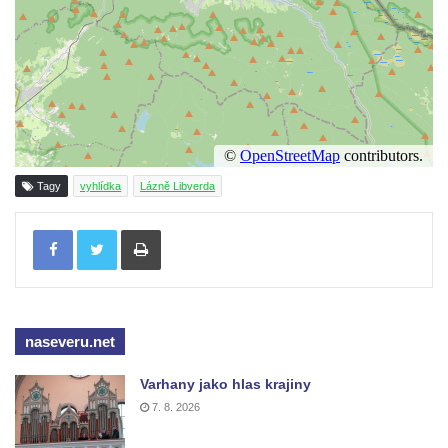
Lázních Libverda
Vyhlídka Dobrého ducha MUHU u Obřího
sudu v Lázních Libverda
Vyhlídka Hájníkova Kohouta východně od
Lázní Libverda
Vyhlídka Ptačí kámen u Vysoké Lípy
Slunečná brána
Tagy
vyhlídka
Lázně Libverda
Schachtenstein
Tisknout
Kaňkov
Milešovka
Radobýl
Švarcvaldská skalní brána ve Skalním
naseveru.net
divadle u Hamru na Jezeře
Varhany jako hlas krajiny
Bořeňská vyhlídka na Radovesické výsypce
7. 8. 2026
Geopark VlnoKam u Brozan nad Ohří