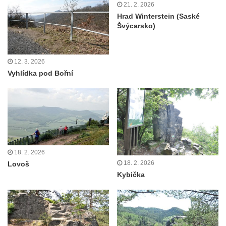
Vyhlídka Židovský vrch (Šluknov)
21. 2. 2026
Hrad Winterstein (Saské
Vyhlídky na Hradci u Liběšic
Švýcarsko)
Vyhlídka Havran (Rynoltice – Polesí)
Vyhlídka Vana (Sloup v Čechách)
12. 3. 2026
Vyhlídka Samuelova sluj (Sloup v Čechách)
Vyhlídka pod Bořní
Samuelova jeskyně (Sloup v Čechách)
Vyhlídka Lipka u Horního Prysku
Jeskyně Lipka (Horní Prysk)
Vyhlídka na Meixnerově stezce v Horním
Prysku
18. 2. 2026
Písková vyhlídka
18. 2. 2026
Lovoš
Spravedlnost
Kybička
Úzké schody
Herdstein
Vyhlídka Pustý zámek