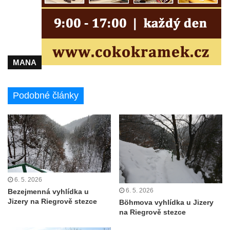
Humboldtova vyhlídka u Větruše v Ústí nad
Labem
Čedičový lom pod Kamenickým kopcem u
Zákup
MANA
Janovické poustevny
Vyhlídky na Malé Bukové
Podobné články
Vyhlídka pod Velkou Bukovou
Vyhlídka na SWAMP u Máchova jezera
Vyhlídka na Křížovém vrchu u Rynartic
Vyhlídka v lukách pod Hrazeným
Vyhlídka Kaple u Brniště
6. 5. 2026
Vyhlídka Borský vrch
6. 5. 2026
Bezejmenná vyhlídka u
Jizery na Riegrově stezce
Böhmova vyhlídka u Jizery
Vyhlídka Borný
na Riegrově stezce
Malé varhany ve Šluknově