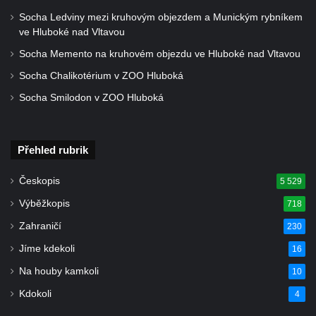
Socha Ledviny mezi kruhovým objezdem a Munickým rybníkem
Skalní věž Ropucha
ve Hluboké nad Vltavou
Vyhlídka Jelení skok u Nového Boru
Socha Memento na kruhovém objezdu ve Hluboké nad Vltavou
Vyhlídka Havraní skály
Socha Chalikotérium v ZOO Hluboká
Vyhlídka na Vysokém vrchu
Socha Smilodon v ZOO Hluboká
Jeskyně Kameníkova jizba (Panenská
jeskyně)
Přehled rubrik
Konojedské bochníky
Vyhlídka u Šenovské jehly (Kamenický
Českopis
5 529
Šenov)
Výběžkopis
718
Rudolfův kámen
Zahraničí
230
Lom Klučky
Jíme kdekoli
16
Čedičové varhany u Hlinek
Na houby kamkoli
10
Vyhlídka Jehla u České Kamenice
Kdokoli
4
Skalní město Tiské stěny