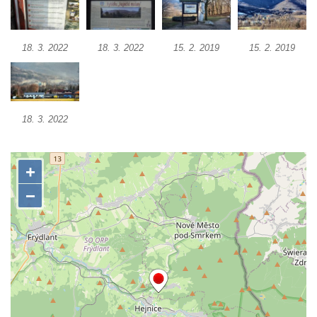
Tuhnicemi v Karlových Varech
Vyhlídka Muchomůrka na Hostibejku v
18. 3. 2022
18. 3. 2022
15. 2. 2019
15. 2. 2019
Kralupech nad Vltavou
Vyhlídkový altán na Hostibejku v Kralupech
nad Vltavou
Vyhlídka Na Zámečku nad Vysokou Lípou
18. 3. 2022
Vyhlídka Švýcárna nad Drnovcem u
Cvikova
Socha rytíře u vyhlídky Libverdských
pramenů v Lázních Libverda
Vyhlídka Libverdských pramenů v Lázních
Libverda
Vyhlídka Pekelské sázky před osadou
Přebytek u Lázní Libverda
Vyhlídka Hejnické Madony u hřbitova v