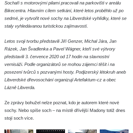
Sochaři s motorovými pilami pracovali na parkovišti v areálu
skalách
Bikecentra. Hlavním cílem setkání, které letos proběhlo už po
Obří hlava v Kyjovském údolí
sedmé, je vytvořit nové sochy na Libverdské vyhlídky, které se
Zaniklý pískovcový lom pod Jedlovou
staly vyhledávanou turistickou zajímavostí.
Panenská skála v údolí Samoty u
Radvance
Letos svoji tvorbu představili Jiří Genzer, Michal Jára, Jan
Rázek, Jan Švadlenka a Pavel Wágner, kteří své výtvory
Skála Hrbolec (Piklštejn) u Rybniště
představili 3. července 2020 od 17 hodin na slavnostní
Skalní brána u Milštejna
vernisáži. Podle organizátorů se mohou zájemci těšit i na
Boreč
posezení tvůrců s pozvanými hosty. Podjizerský létokruh aneb
Raná
Libverdské dřevosochání organizují Artefaktum-cz a obec
Lenešický Chlum
Lázně Libverda.
Luž
Ze zprávy bohužel nelze poznat, kdo je autorem které nové
Jeskyně Wildbrethöhle
sochy. Nebo spíše soch – na místě dřívější Madony totiž dnes
Kleiner Zschirnstein
stojí soch více.
Jeskyně na Slánské hoře ve Slaném
Čertovo kopyto u Jezdecké cesty nad