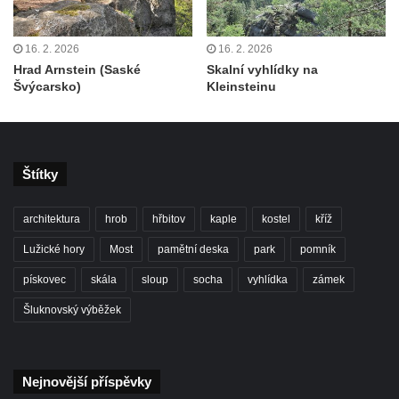
Pustý zámek
Střední vrch
16. 2. 2026
16. 2. 2026
Hrad Arnstein (Saské
Skalní vyhlídky na
Sedlecký Špičák
Švýcarsko)
Kleinsteinu
Poslední masiv
Vyhlídka Kohoutí vrch
Vyhlídka Šroubený
Štítky
Čertova zeď (+ Malá Čertova zeď a Rasova
rokle)
architektura
hrob
hřbitov
kaple
kostel
kříž
Popova skála
Lužické hory
Most
pamětní deska
park
pomník
Nonnenfelsen (Zittauer Gebirge)
pískovec
skála
sloup
socha
vyhlídka
zámek
Carolafelsen (Zittauer Gebirge)
Šluknovský výběžek
Große und Kleine Orgel
Kaiserkrone
Zirkelstein
Nejnovější příspěvky
Jeskyně Na Pozici