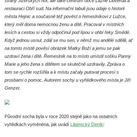
svahy Jizerských hor, ale také centrum obce Lázně Libverda a
Ledová stěna u Sýrového potoka v
restauraci Obří sud. Na informační tabuli jsou údaje o historii
Kyjovském údolí
města Hejnic a současně též pověst o řemeslníkovi z Lužce,
Jeskyně víl v Kyjovském údolí
který měl doma nemocnou ženu a dítě. Pracoval v místních
Jeskyně Vinný sklep v Kyjovském údolí
lesích a cestou si vždy odpočinul pod lípou v ohbí řeky Smědé.
Vyhlídka nad přírodní rezervací Slunečná
Když jednou usnul, zdál se mu sen, v němž mu andělé sdělili, ať
stráň u Naučné stezky Pod Vysokým Ostrým
na tomto místě pověsí obrázek Matky Boží a jemu se pak
Vyhlídka Miloslava Draxla na Naučné
uzdraví žena i dítě. Řemeslník na to místo umístil sošku Panny
stezce Pod Vysokým Ostrým
Marie a jeho žena s dítětem se skutečně uzdravily. Zpráva o
tom se rychle rozšířila a k místu začaly putovat procesí s
Vyhlídka nad Brnou na Naučné stezce Pod
prosbami o pomoc. Autorem sochy u vyhlídkového místa je Jiří
Vysokým Ostrým
Genzer.
Stožec (Schöber)
Vyhlídka Liščí kazatelna (Fuchskanzel) u
Lückendorfu
Vyhlídka Kočičí kameny východně od Lázní
Původní socha byla v roce 2020 stejně jako na ostatních
Libverda
vyhlídkách vyměněna, jak uvádí
Liberecký Deník
:
Skála Semmelstein v Jetřichovických