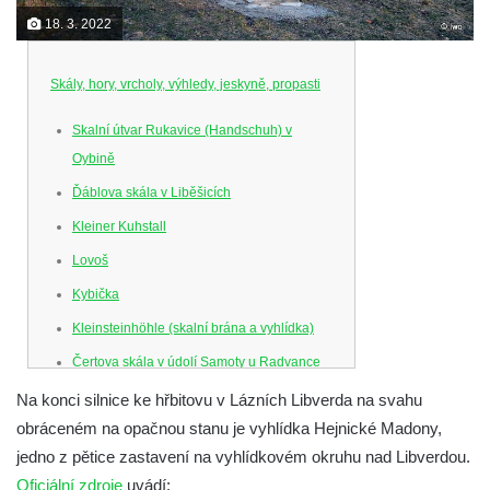
18. 3. 2022
Skály, hory, vrcholy, výhledy, jeskyně, propasti
Skalní útvar Rukavice (Handschuh) v
Oybině
Ďáblova skála v Liběšicích
Kleiner Kuhstall
Lovoš
Kybička
Kleinsteinhöhle (skalní brána a vyhlídka)
Čertova skála v údolí Samoty u Radvance
Skalní branka pod rozhlednou Čáp v
Na konci silnice ke hřbitovu v Lázních Libverda na svahu
Teplických skalách
obráceném na opačnou stanu je vyhlídka Hejnické Madony,
jedno z pětice zastavení na vyhlídkovém okruhu nad Libverdou.
Schodiště pod rozhlednou Čáp v Teplických
Oficiální zdroje
uvádí:
skalách