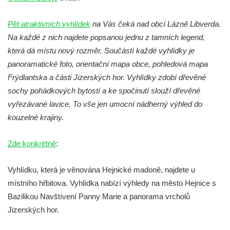
Vyhlídka Lokomotiva v Teplických skalách
Pět atraktivních vyhlídek
na Vás čeká nad obcí Lázně Libverda.
Kamenná brána v Broumovských stěnách
Na každé z nich najdete popsanou jednu z tamních legend,
Vyhlídka Koruna v Broumovských stěnách
která dá místu nový rozměr. Součástí každé vyhlídky je
Vyhlídkové místo na cestě k vyhlídce
panoramatické foto, orientační mapa obce, pohledová mapa
Koruna v Broumovských stěnách
Frýdlantska a části Jizerských hor. Vyhlídky zdobí dřevěné
sochy pohádkových bytostí a ke spočinutí slouží dřevěné
Skalní útvar Čertovo sedlo v Broumovských
vyřezávané lavice. To vše jen umocní nádherný výhled do
stěnách
kouzelné krajiny.
Kamenná ZOO – Skalní hřib
Kamenná ZOO – Želva II.
Zde konkrétně
:
Kamenná ZOO – Želva I.
Kamenná ZOO – Velbloud
Vyhlídku, která je věnována Hejnické madoně, najdete u
místního hřbitova. Vyhlídka nabízí výhledy na město Hejnice s
Kamenná ZOO – Kačenka
Bazilikou Navštívení Panny Marie a panorama vrcholů
Vyhlídka Božanovský Špičák
Jizerských hor.
Vyhlídka východně od Božanovského
Špičáku