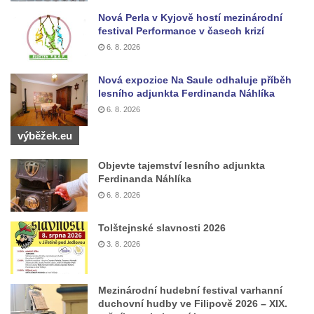
Jeskyně Pusté kostely u Svitavy
Nová Perla v Kyjově hostí mezinárodní
Skalní brána u Svojkova
festival Performance v časech krizí
Vyhlídka ve Svojkovských skalách
6. 8. 2026
Vyhlídka pod Tisovým vrchem u Svojkova
Nová expozice Na Saule odhaluje příběh
Jeskyně Poustevna u Svojkova
lesního adjunkta Ferdinanda Náhlíka
6. 8. 2026
Skalní okna Kolonáda u Svojkova
Slavíček
výběžek.eu
Jeskyně Staré časy u Svojkova
Objevte tajemství lesního adjunkta
Hlídková jeskyně u Svojkova
Ferdinanda Náhlíka
6. 8. 2026
Klíč
Kamenná slunce u obce Staré
Tolštejnské slavnosti 2026
Sluj českých bratří a Symbolický hrob
3. 8. 2026
českých bratří
Besedická vyhlídka (na Vysoké skále)
Mezinárodní hudební festival varhanní
duchovní hudby ve Filipově 2026 – XIX.
Kinského vyhlídka (Besedické skály)