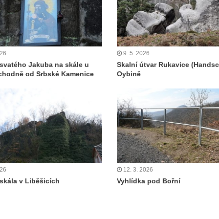
026
9. 5. 2026
svatého Jakuba na skále u
Skalní útvar Rukavice (Hands
ýchodně od Srbské Kamenice
Oybině
026
12. 3. 2026
skála v Liběšicích
Vyhlídka pod Bořní