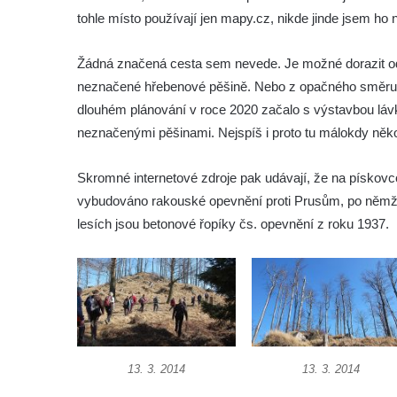
tohle místo používají jen mapy.cz, nikde jinde jsem ho n
Skalní útvar Čertovo sedlo v Broumovských
stěnách
Žádná značená cesta sem nevede. Je možné dorazit 
Kamenná ZOO – Skalní hřib
neznačené hřebenové pěšině. Nebo z opačného směru o
Kamenná ZOO – Želva II.
dlouhém plánování v roce 2020 začalo s výstavbou lávk
Kamenná ZOO – Želva I.
neznačenými pěšinami. Nejspíš i proto tu málokdy ně
Kamenná ZOO – Velbloud
Skromné internetové zdroje pak udávají, že na pískovc
Kamenná ZOO – Kačenka
vybudováno rakouské opevnění proti Prusům, po němž 
Vyhlídka Božanovský Špičák
lesích jsou betonové řopíky čs. opevnění z roku 1937.
Vyhlídka východně od Božanovského
Špičáku
Vyhlídka Tři kříže
Hradiště Hrádek u Libochovan (vyhlídka)
Skalní okno na Grünes Riff v Oybině
Papststein (Saské Švýcarsko)
13. 3. 2014
13. 3. 2014
Jeskyně Kuhstall a hrad Neuer Wildenstein