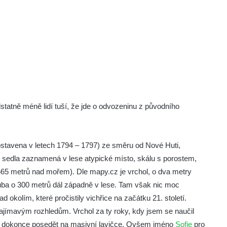
tatně méně lidí tuší, že jde o odvozeninu z původního
postavena v letech 1794 – 1797) ze směru od Nové Huti,
sedla zaznamená v lese atypické místo, skálu s porostem,
665 metrů nad mořem). Dle mapy.cz je vrchol, o dva metry
ba o 300 metrů dál západně v lese. Tam však nic moc
ad okolím, které pročistily vichřice na začátku 21. století.
zajímavým rozhledům. Vrchol za ty roky, kdy jsem se naučil
o dokonce posedět na masivní lavičce. Ovšem jméno
Sofie
pro