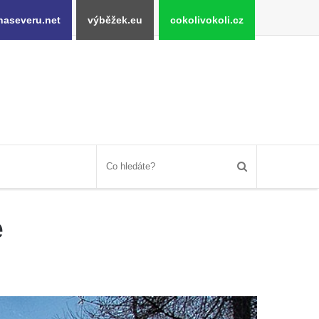
naseveru.net
výběžek.eu
cokolivokoli.cz
e