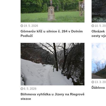
Skála Hrbolec (Piklštejn) u Rybniště
Skalní brána u Milštejna
Boreč
Raná
19. 5. 2026
10. 5. 2
Görnerův kříž u silnice č. 264 v Dolním
Obrázek 
Lenešický Chlum
Podluží
cesty v
Luž
Jeskyně Wildbrethöhle
Kleiner Zschirnstein
Jeskyně na Slánské hoře ve Slaném
Čertovo kopyto u Jezdecké cesty nad
Tuhnicemi v Karlových Varech
Vyhlídka Muchomůrka na Hostibejku v
13. 3. 2
Ďáblova 
Kralupech nad Vltavou
6. 5. 2026
Böhmova vyhlídka u Jizery na Riegrově
Vyhlídkový altán na Hostibejku v Kralupech
stezce
nad Vltavou