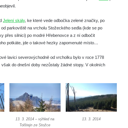
eobjevil.
od
Jelení skály
, ke které vede odbočka zelené značky, po
d parkoviště na vrcholu Stožeckého sedla (kde se po
y přes silnici) po modré Hřebenovce a z ní odbočit
koho potkáte, jde o takové hezky zapomenuté místo…
ové lavici severovýchodně od vrcholku bylo v roce 1778
však do dnešní doby nezůstaly žádné stopy. V okolních
13. 3. 2014 – výhled na
13. 3. 2014
Tolštejn ze Stožce