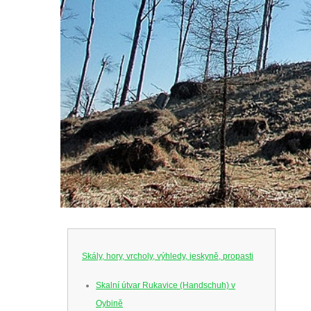
Skály, hory, vrcholy, výhledy, jeskyně, propasti
Skalní útvar Rukavice (Handschuh) v
Oybině