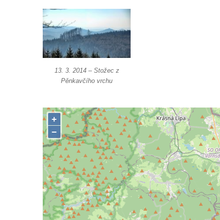
(Saské Švýcarsko)
Jeskyně Idagrotte (Saské Švýcarsko)
Skalní město Nebeská říše u Ostrova
Vyhlídka u symbolického horolezeckého
hřbitova ve skalách Nebeská říše u Ostrova
13. 3. 2014 – Stožec z
Pěnkavčího vrchu
Skalní věž Doga v Tiských stěnách
Lavička Jiřího Kopeckého v Tiských
stěnách
Tiské stěny
Ledová stěna u Sýrového potoka v
Kyjovském údolí
Jeskyně víl v Kyjovském údolí
Jeskyně Vinný sklep v Kyjovském údolí
Vyhlídka nad přírodní rezervací Slunečná
stráň u Naučné stezky Pod Vysokým Ostrým