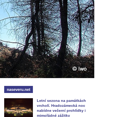
naseveru.net
Letní sezona na památkách
vrcholí. Hradozámecká noc
nabídne večerní prohlídky i
mimořádné zážitky