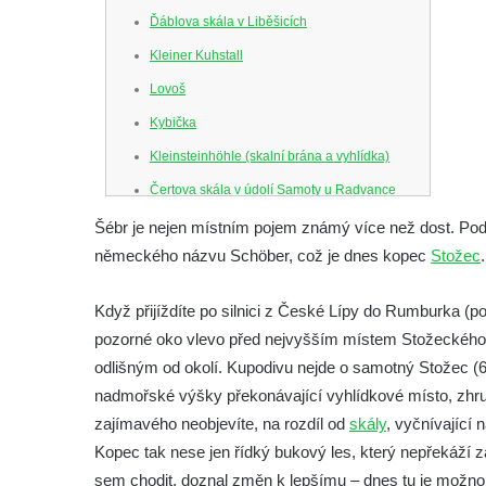
Ďáblova skála v Liběšicích
Kleiner Kuhstall
Lovoš
Kybička
Kleinsteinhöhle (skalní brána a vyhlídka)
Čertova skála v údolí Samoty u Radvance
Skalní branka pod rozhlednou Čáp v
Šébr je nejen místním pojem známý více než dost. Pods
Teplických skalách
německého názvu Schöber, což je dnes kopec
Stožec
.
Schodiště pod rozhlednou Čáp v Teplických
Když přijíždíte po silnici z České Lípy do Rumburka (
skalách
pozorné oko vlevo před nejvyšším místem Stožeckého 
Vyhlídka Lokomotiva v Teplických skalách
odlišným od okolí. Kupodivu nejde o samotný Stožec (
Kamenná brána v Broumovských stěnách
nadmořské výšky překonávající vyhlídkové místo, zhru
Vyhlídka Koruna v Broumovských stěnách
zajímavého neobjevíte, na rozdíl od
skály
, vyčnívající n
Vyhlídkové místo na cestě k vyhlídce
Kopec tak nese jen řídký bukový les, který nepřekáží 
Koruna v Broumovských stěnách
sem chodit, doznal změn k lepšímu – dnes tu je možn