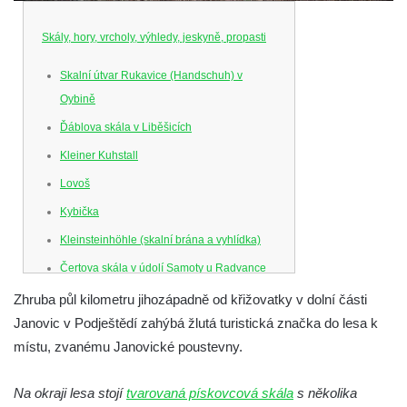
Skály, hory, vrcholy, výhledy, jeskyně, propasti
Skalní útvar Rukavice (Handschuh) v
Oybině
Ďáblova skála v Liběšicích
Kleiner Kuhstall
Lovoš
Kybička
Kleinsteinhöhle (skalní brána a vyhlídka)
Čertova skála v údolí Samoty u Radvance
Skalní branka pod rozhlednou Čáp v
Zhruba půl kilometru jihozápadně od křižovatky v dolní části
Teplických skalách
Janovic v Podještědí zahýbá žlutá turistická značka do lesa k
místu, zvanému Janovické poustevny.
Schodiště pod rozhlednou Čáp v Teplických
skalách
Na okraji lesa stojí
tvarovaná pískovcová skála
s několika
Vyhlídka Lokomotiva v Teplických skalách