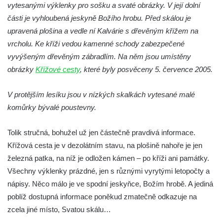
vytesanými výklenky pro sošku a svaté obrázky. V její dolní
Kamenná brána v Broumovských stěnách
části je vyhloubená jeskyně Božího hrobu. Před skálou je
Vyhlídka Koruna v Broumovských stěnách
upravená plošina a vedle ní Kalvárie s dřevěným křížem na
Vyhlídkové místo na cestě k vyhlídce
vrcholu. Ke kříži vedou kamenné schody zabezpečené
Koruna v Broumovských stěnách
vyvýšeným dřevěným zábradlím. Na něm jsou umístěny
obrázky
Křížové cesty
, které byly posvěceny 5. července 2005.
Skalní útvar Čertovo sedlo v Broumovských
stěnách
V protějším lesíku jsou v nízkých skalkách vytesané malé
Kamenná ZOO – Skalní hřib
komůrky bývalé poustevny.
Kamenná ZOO – Želva II.
Kamenná ZOO – Želva I.
Tolik stručná, bohužel už jen částečně pravdivá informace.
Kamenná ZOO – Velbloud
Křížová cesta je v dezolátním stavu, na plošině nahoře je jen
železná patka, na níž je odložen kámen – po kříži ani památky.
Kamenná ZOO – Kačenka
Všechny výklenky prázdné, jen s různými vyrytými letopočty a
Vyhlídka Božanovský Špičák
nápisy. Něco málo je ve spodní jeskyňce, Božím hrobě. A jediná
Vyhlídka východně od Božanovského
poblíž dostupná informace poněkud zmatečně odkazuje na
Špičáku
zcela jiné místo, Svatou skálu…
Vyhlídka Tři kříže