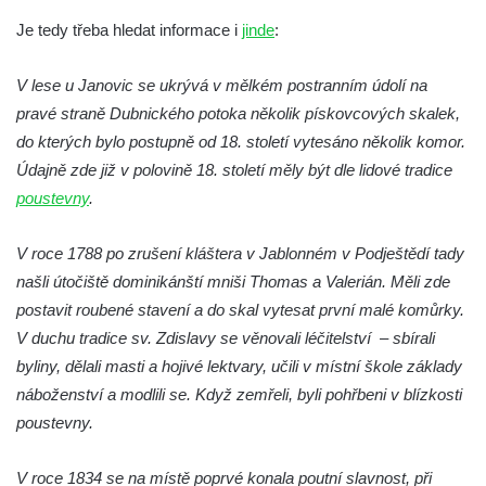
Hradiště Hrádek u Libochovan (vyhlídka)
Je tedy třeba hledat informace i
jinde
:
Skalní okno na Grünes Riff v Oybině
V lese u Janovic se ukrývá v mělkém postranním údolí na
Papststein (Saské Švýcarsko)
pravé straně Dubnického potoka několik pískovcových skalek,
Jeskyně Kuhstall a hrad Neuer Wildenstein
do kterých bylo postupně od 18. století vytesáno několik komor.
(Saské Švýcarsko)
Údajně zde již v polovině 18. století měly být dle lidové tradice
Jeskyně Idagrotte (Saské Švýcarsko)
poustevny
.
Skalní město Nebeská říše u Ostrova
V roce 1788 po zrušení kláštera v Jablonném v Podještědí tady
Vyhlídka u symbolického horolezeckého
našli útočiště dominikánští mniši Thomas a Valerián. Měli zde
hřbitova ve skalách Nebeská říše u Ostrova
postavit roubené stavení a do skal vytesat první malé komůrky.
Skalní věž Doga v Tiských stěnách
V duchu tradice sv. Zdislavy se věnovali léčitelství – sbírali
Lavička Jiřího Kopeckého v Tiských
byliny, dělali masti a hojivé lektvary, učili v místní škole základy
stěnách
náboženství a modlili se. Když zemřeli, byli pohřbeni v blízkosti
Tiské stěny
poustevny.
Ledová stěna u Sýrového potoka v
V roce 1834 se na místě poprvé konala poutní slavnost, při
Kyjovském údolí