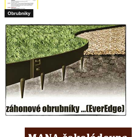
Vyhlídka Jaroslava Srby
Obrubniky
Výšina královny Vilemíny
Doerellova vyhlídka u Dubice
Vyhlídka u kostela svaté Barbory v Dubici
Vyhlídka Václava Krčila
Vyhlídka Mlynářův kámen
Vyhlídky na Řípu (Mělnická, Roudnická,
Pražská)
Skalní brána Lesní kaple
Císařský výhled (Kvádrberk, Stoličná hora)
Vyhlídka Labská stráž
Růžová vyhlídka nad kaňonem Labe
Vyhlídky na trase Naučné stezky Větruše-
Vrkoč
Humboldtova vyhlídka u Větruše v Ústí nad