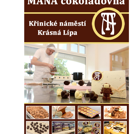
Labem
Čedičový lom pod Kamenickým kopcem u
Zákup
Janovické poustevny
Vyhlídky na Malé Bukové
Vyhlídka pod Velkou Bukovou
Vyhlídka na SWAMP u Máchova jezera
Vyhlídka na Křížovém vrchu u Rynartic
Vyhlídka v lukách pod Hrazeným
Vyhlídka Kaple u Brniště
Vyhlídka Borský vrch
Vyhlídka Borný
Malé varhany ve Šluknově
Vyhlídka Židovský vrch (Šluknov)