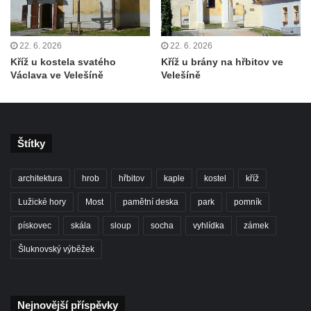
Vyhlídka Jelení skok u Nového Boru
Vyhlídka Havraní skály
22. 6. 2026
22. 6. 2026
Vyhlídka na Vysokém vrchu
Kříž u kostela svatého
Kříž u brány na hřbitov ve
Václava ve Velešíně
Velešíně
Jeskyně Kameníkova jizba (Panenská
jeskyně)
Konojedské bochníky
Štítky
Vyhlídka u Šenovské jehly (Kamenický
Šenov)
architektura
hrob
hřbitov
kaple
kostel
kříž
Rudolfův kámen
Lužické hory
Most
pamětní deska
park
pomník
Lom Klučky
pískovec
skála
sloup
socha
vyhlídka
zámek
Čedičové varhany u Hlinek
Vyhlídka Jehla u České Kamenice
Šluknovský výběžek
Skalní město Tiské stěny
Vyhlídka u Wachbergu (Berggaststätte
Nejnovější příspěvky
Wachbergbaude)