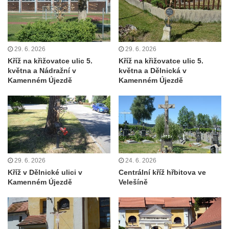
Střední vrch
Sedlecký Špičák
Poslední masiv
29. 6. 2026
29. 6. 2026
Vyhlídka Kohoutí vrch
Kříž na křižovatce ulic 5.
Kříž na křižovatce ulic 5.
května a Nádražní v
května a Dělnická v
Vyhlídka Šroubený
Kamenném Újezdě
Kamenném Újezdě
Čertova zeď (+ Malá Čertova zeď a Rasova
rokle)
Popova skála
Nonnenfelsen (Zittauer Gebirge)
Carolafelsen (Zittauer Gebirge)
29. 6. 2026
24. 6. 2026
Große und Kleine Orgel
Kříž v Dělnické ulici v
Centrální kříž hřbitova ve
Kaiserkrone
Kamenném Újezdě
Velešíně
Zirkelstein
Jeskyně Na Pozici
Skalní věž Ropucha