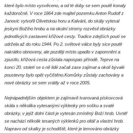
které bylo místo vysvěceno, a od té doby se sem poutě konaly
Jeskyně víl v Kyjovském údolí
každoročně. V roce 1864 zde majitel pozemku Anton Rudolf z
Jeskyně Vinný sklep v Kyjovském údolí
Janovic vytvořil Olivetskou horu a Kalvárii, do skály vytesal
Vyhlídka nad přírodní rezervací Slunečná
jeskyni Božího hrobu a na okolní stromy rozvěsil obrázky
stráň u Naučné stezky Pod Vysokým Ostrým
jednotlivých zastavení křížové cesty. Tradice zdejších poutí se
Vyhlídka Miloslava Draxla na Naučné
udržela až do roku 1944. Po 2. světové válce byly sice poutě
stezce Pod Vysokým Ostrým
nakrátko obnoveny, ale později místo upadlo v zapomnění a
Vyhlídka nad Brnou na Naučné stezce Pod
zpustlo, křížová cesta zůstala napospas přírodě. Teprve na
Vysokým Ostrým
konci 20. století se o ně lidé začali zase zajímat a okolí bývalé
poustevny bylo opět vyčištěno.
Komůrky zůstaly zachovány a
Stožec (Schöber)
nové obrázky se sem vrátily až v roce 2005.
Vyhlídka Liščí kazatelna (Fuchskanzel) u
Lückendorfu
Nejnápadnějším objektem je zajímavě tvarovaná pískovcová
Vyhlídka Kočičí kameny východně od Lázní
skála s několika vytesanými výklenky pro sošku a svaté
Libverda
obrázky, v jejíž dolní části je vytesán zmíněný Boží hrob. Uvnitř
Skála Semmelstein v Jetřichovických
se nachází několik tesaných výklenků pro oltář a vlastní hrob.
skalách
Napravo od skalky je schodiště, které je lemováno obrázky