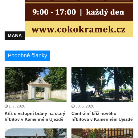
Vyhlídky na Hradci u Liběšic
Vyhlídka Havran (Rynoltice – Polesí)
Vyhlídka Vana (Sloup v Čechách)
Vyhlídka Samuelova sluj (Sloup v Čechách)
MANA
Samuelova jeskyně (Sloup v Čechách)
Vyhlídka Lipka u Horního Prysku
Podobné články
Jeskyně Lipka (Horní Prysk)
Vyhlídka na Meixnerově stezce v Horním
Prysku
Písková vyhlídka
Spravedlnost
Úzké schody
1. 7. 2026
30. 6. 2026
Kříž u vstupní brány na starý
Centrální kříž nového
Herdstein
hřbitov v Kamenném Újezdě
hřbitova v Kamenném Újezdě
Vyhlídka Pustý zámek
Pustý zámek