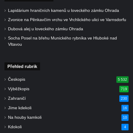
Kohlbornstein
Lapidárium hraničních kamenů u loveckého zámku Ohrada
Großer Zschirnstein
Zvonice na Pěnkavčím vrchu ve Vrchlického ulici ve Varnsdorfu
Dutý kámen u Cvikova
Dubová alej u loveckého zámku Ohrada
Vyhlídka na Dlouhém hřebeni
Socha Posel na břehu Munického rybníka ve Hluboké nad
Vltavou
Pravčická brána
Vyhlídka pod Velkým Pravčickým kuželem
na Gabrielině stezce
Přehled rubrik
Vyhlídka u Vlčí hory
Českopis
5 532
Vyhlídka Töpfer u Oybina
Výběžkopis
719
Kleines Prebischtor (Malá Pravčická brána
č. 2)
Zahraničí
230
Herkulovy sloupy (Herkulessäule)
Jíme kdekoli
16
Vyhlídka Bielablick (Kaiser-Wilhelm-Feste)
Na houby kamkoli
10
Vyhlídka Volský kámen pod Hrazeným
Kdokoli
4