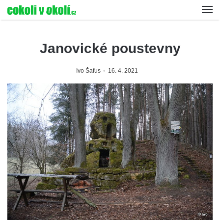
Janovické poustevny
Ivo Šafus
16. 4. 2021