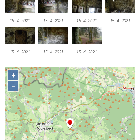
sudu v Lázních Libverda
Vyhlídka Hájníkova Kohouta východně od
15. 4. 2021
15. 4. 2021
15. 4. 2021
15. 4. 2021
Lázní Libverda
Vyhlídka Ptačí kámen u Vysoké Lípy
Slunečná brána
15. 4. 2021
15. 4. 2021
15. 4. 2021
Schachtenstein
Kaňkov
Milešovka
Radobýl
Švarcvaldská skalní brána ve Skalním
divadle u Hamru na Jezeře
Bořeňská vyhlídka na Radovesické výsypce
Geopark VlnoKam u Brozan nad Ohří
Jeskyně Pusté kostely u Svitavy
Skalní brána u Svojkova