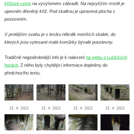
Obří hlava v Kyjovském údolí
křížové cesty
na vyvýšeném zábradlí. Na nejvyšším místě je
upevněn dřevěný kříž. Pod skalkou je upravená plocha s
Zaniklý pískovcový lom pod Jedlovou
posezením.
Panenská skála v údolí Samoty u
Radvance
V protějším svahu je v lesíku několik menších skalek, do
Skála Hrbolec (Piklštejn) u Rybniště
kterých jsou vytesané malé komůrky bývalé poustevny.
Skalní brána u Milštejna
Tradičně nejpodrobnější info je k nalezení
Boreč
na webu o Lužických
horách
. Z něho byly chybějící informace doplněny do
Raná
předchozího textu.
Lenešický Chlum
Luž
Jeskyně Wildbrethöhle
Kleiner Zschirnstein
15. 4. 2021
15. 4. 2021
15. 4. 2021
15. 4. 2021
Jeskyně na Slánské hoře ve Slaném
Čertovo kopyto u Jezdecké cesty nad
Tuhnicemi v Karlových Varech