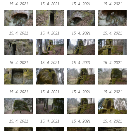
15. 4. 2021
15. 4. 2021
15. 4. 2021
15. 4. 2021
Vyhlídka Muchomůrka na Hostibejku v
Kralupech nad Vltavou
Vyhlídkový altán na Hostibejku v Kralupech
nad Vltavou
15. 4. 2021
15. 4. 2021
15. 4. 2021
15. 4. 2021
Vyhlídka Na Zámečku nad Vysokou Lípou
Vyhlídka Švýcárna nad Drnovcem u
Cvikova
15. 4. 2021
15. 4. 2021
15. 4. 2021
15. 4. 2021
Socha rytíře u vyhlídky Libverdských
pramenů v Lázních Libverda
Vyhlídka Libverdských pramenů v Lázních
Libverda
15. 4. 2021
15. 4. 2021
15. 4. 2021
15. 4. 2021
Vyhlídka Pekelské sázky před osadou
Přebytek u Lázní Libverda
Vyhlídka Hejnické Madony u hřbitova v
15. 4. 2021
15. 4. 2021
15. 4. 2021
15. 4. 2021
Lázních Libverda
Vyhlídka Dobrého ducha MUHU u Obřího