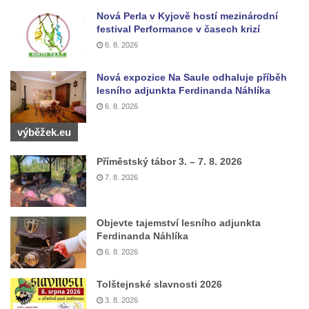
Jeskyně Matěje Krocínovského v
Nová Perla v Kyjově hostí mezinárodní
Besedických skalách
festival Performance v časech krizí
6. 8. 2026
Husníkova vyhlídka (Besedické skály)
Hořákova vyhlídka (Besedické skály)
Nová expozice Na Saule odhaluje příběh
lesního adjunkta Ferdinanda Náhlíka
Masarykova vyhlídka (Besedické skály)
6. 8. 2026
Vyhlídka Sokol (Besedické skály)
výběžek.eu
Lafitova vyhlídka pod Křížovou horou
Vyhlídka pod Křížovou horou u Pohořan
Příměstský tábor 3. – 7. 8. 2026
Hraběcí vyhlídka u Rabštejna nad Střelou
7. 8. 2026
Bořeň
Vyhlídka na Chřibském (Kamzičím) vrchu
Objevte tajemství lesního adjunkta
Ferdinanda Náhlíka
Kamenická vyhlídka
6. 8. 2026
Vyhlídka jihovýchodně od Manušic u
cyklostezky Varhany
Tolštejnské slavnosti 2026
Vyhlídka nad jezírkem v Srbské Kamenici
3. 8. 2026