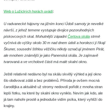
Vyhlídka Lokomotiva v Teplických skalách
Web o Lužických horách uvádí
:
Kamenná brána v Broumovských stěnách
Vyhlídka Koruna v Broumovských stěnách
U radvanecké hájovny na jižním konci Údolí samoty je nevelké
Vyhlídkové místo na cestě k vyhlídce
návrší, z jehož temene vystupuje dvojice pozoruhodných
Koruna v Broumovských stěnách
pískovcových skal. Mohutnější západní
Čertova skála
strmě
vyčnívá do výšky okolo 30 m nad dnem údolí a horolezci jí říkají
Skalní útvar Čertovo sedlo v Broumovských
Škuner, sousední štíhlou věžičku někdy označují jménem Pirát,
stěnách
ale mnohem známější je jako Panenská skála. Je zajímavě
Kamenná ZOO – Skalní hřib
tvarovaná a ve vrcholové části má malé skalní okno.
Kamenná ZOO – Želva II.
Kamenná ZOO – Želva I.
Ještě relativně nedávno byl na skálu skvělý výhled a její okno
Kamenná ZOO – Velbloud
šlo obdivovat zdáli a bez problémů. Příroda je ovšem mocná
čarodějka a aktuálně už stromy nedovolí pořídit z mnoha stran
Kamenná ZOO – Kačenka
lepší fotku, na které by skalní okno vyniklo. Nevím jak kdo, ale
Vyhlídka Božanovský Špičák
já tam nahoře prostě a jednoduše vidím psíka, který vyhlíží do
Vyhlídka východně od Božanovského
krajiny.
Špičáku