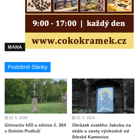
Humboldtova vyhlídka u Větruše v Ústí nad
Labem
Čedičový lom pod Kamenickým kopcem u
Zákup
Janovické poustevny
MANA
Vyhlídky na Malé Bukové
Vyhlídka pod Velkou Bukovou
Podobné články
Vyhlídka na SWAMP u Máchova jezera
Vyhlídka na Křížovém vrchu u Rynartic
Vyhlídka v lukách pod Hrazeným
Vyhlídka Kaple u Brniště
Vyhlídka Borský vrch
19. 5. 2026
10. 5. 2026
Vyhlídka Borný
Görnerův kříž u silnice č. 264
Obrázek svatého Jakuba na
v Dolním Podluží
skále u cesty východně od
Malé varhany ve Šluknově
Srbské Kamenice