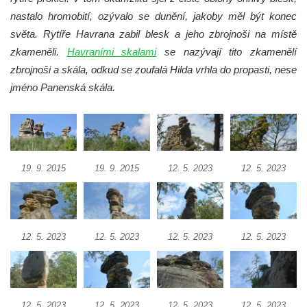
skalách
nastalo hromobití, ozývalo se dunění, jakoby měl být konec
Obří hlava v Kyjovském údolí
světa. Rytíře Havrana zabil blesk a jeho zbrojnoši na místě
zkameněli.
Havraními skalami
se nazývají tito zkamenělí
Zaniklý pískovcový lom pod Jedlovou
zbrojnoši a skála, odkud se zoufalá Hilda vrhla do propasti, nese
Panenská skála v údolí Samoty u
jméno Panenská skála.
Radvance
Skála Hrbolec (Piklštejn) u Rybniště
Skalní brána u Milštejna
Boreč
19. 9. 2015
19. 9. 2015
12. 5. 2023
12. 5. 2023
Raná
Lenešický Chlum
Luž
12. 5. 2023
12. 5. 2023
12. 5. 2023
12. 5. 2023
Jeskyně Wildbrethöhle
Kleiner Zschirnstein
Jeskyně na Slánské hoře ve Slaném
Čertovo kopyto u Jezdecké cesty nad
12. 5. 2023
12. 5. 2023
12. 5. 2023
12. 5. 2023