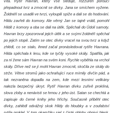
Ledová stěna u Sýrového potoka v
vítá. Rytíř Havran, který vše sleduje, rozzuřen poroučí
Kyjovském údolí
přepadnout tvrz a zmocnit se dívky. Jana se smíchem vyžene.
Žoldnéři se usadili ve tvrzi, vyloupili spíže a dali se do hodování.
Jeskyně víl v Kyjovském údolí
Hildu zavřeli do komory. Ale věrný Jan se tajně vrátil, pomohl
Jeskyně Vinný sklep v Kyjovském údolí
Hildě z komory a oba se dali na útěk. Spěchali do Údolí samoty.
Vyhlídka nad přírodní rezervací Slunečná
Havran brzy zpozoroval jejich útěk a se svými žoldnéři spěchal
stráň u Naučné stezky Pod Vysokým Ostrým
po jejich stopě. Zatím se otec dívky vracel na svou tvrz a když
Vyhlídka Miloslava Draxla na Naučné
zhlédl, co se stalo, ihned začal pronásledovat rytíře Havrana.
stezce Pod Vysokým Ostrým
Hilda spěchala k lesu, kde se tyčily vysoké skály. Spatřila, jak
Vyhlídka nad Brnou na Naučné stezce Pod
za ní žene sám Havran na svém koni. Rychle vyběhla na vrchol
Vysokým Ostrým
skály. Dříve než se jí mohl Havran zmocnit, skočila ze skály do
strže. Větve stromů jako ochraňující ruce mírnily dívčin pád, a
Stožec (Schöber)
tak nezraněna dopadla na zem, kde mezi lesními velikány
Vyhlídka Liščí kazatelna (Fuchskanzel) u
nalezla bezpečný úkryt. Rytíř Havran dívku zuřivě proklíná,
Lückendorfu
slova zloby a nenávisti se hrnou z jeho úst. Satan se chechtá a
Vyhlídka Kočičí kameny východně od Lázní
zapisuje do černé knihy jeho hříchy. Současně přiběhl otec
Libverda
dívky, zahlédl odvážný skok Hildy do hloubky a v zoufalství
Skála Semmelstein v Jetřichovických
rytíře proklel. V tom okamžiku sjel z čisté oblohy ohnivý blesk,