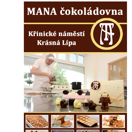
Vyhlídka nad jezírkem v Srbské Kamenici
Vyhlídka Jaroslava Srby
Výšina královny Vilemíny
Doerellova vyhlídka u Dubice
Vyhlídka u kostela svaté Barbory v Dubici
Vyhlídka Václava Krčila
Vyhlídka Mlynářův kámen
Vyhlídky na Řípu (Mělnická, Roudnická,
Pražská)
Skalní brána Lesní kaple
Císařský výhled (Kvádrberk, Stoličná hora)
Vyhlídka Labská stráž
Růžová vyhlídka nad kaňonem Labe
Vyhlídky na trase Naučné stezky Větruše-
Vrkoč