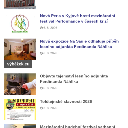
Jeskyně Pusté kostely u Svitavy
Skalní brána u Svojkova
Nová Perla v Kyjově hostí mezinárodní
Vyhlídka ve Svojkovských skalách
festival Performance v časech krizí
Vyhlídka pod Tisovým vrchem u Svojkova
6. 8. 2026
Jeskyně Poustevna u Svojkova
Nová expozice Na Saule odhaluje příběh
Skalní okna Kolonáda u Svojkova
lesního adjunkta Ferdinanda Náhlíka
6. 8. 2026
Slavíček
Jeskyně Staré časy u Svojkova
výběžek.eu
Hlídková jeskyně u Svojkova
Objevte tajemství lesního adjunkta
Klíč
Ferdinanda Náhlíka
6. 8. 2026
Kamenná slunce u obce Staré
Sluj českých bratří a Symbolický hrob
Tolštejnské slavnosti 2026
českých bratří
3. 8. 2026
Besedická vyhlídka (na Vysoké skále)
Kinského vyhlídka (Besedické skály)
Mezinárodní hudební festival varhanní