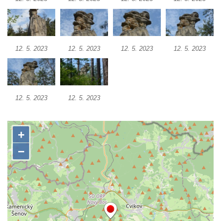
Tuhnicemi v Karlových Varech
Vyhlídka Muchomůrka na Hostibejku v
Kralupech nad Vltavou
12. 5. 2023
12. 5. 2023
12. 5. 2023
12. 5. 2023
Vyhlídkový altán na Hostibejku v Kralupech
nad Vltavou
Vyhlídka Na Zámečku nad Vysokou Lípou
Vyhlídka Švýcárna nad Drnovcem u
12. 5. 2023
12. 5. 2023
Cvikova
Socha rytíře u vyhlídky Libverdských
pramenů v Lázních Libverda
Vyhlídka Libverdských pramenů v Lázních
Libverda
Vyhlídka Pekelské sázky před osadou
Přebytek u Lázní Libverda
Vyhlídka Hejnické Madony u hřbitova v