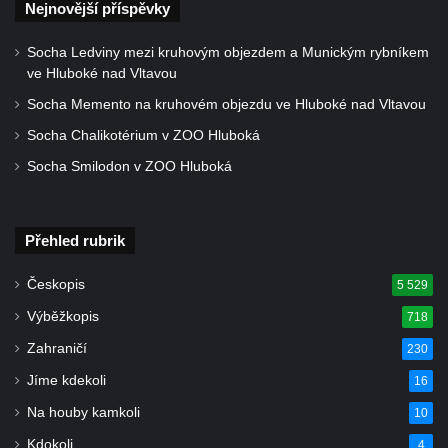
Nejnovější příspěvky
Skalní věž Ropucha
Socha Ledviny mezi kruhovým objezdem a Munickým rybníkem
Vyhlídka Jelení skok u Nového Boru
ve Hluboké nad Vltavou
Vyhlídka Havraní skály
Socha Memento na kruhovém objezdu ve Hluboké nad Vltavou
Vyhlídka na Vysokém vrchu
Socha Chalikotérium v ZOO Hluboká
Jeskyně Kameníkova jizba (Panenská
Socha Smilodon v ZOO Hluboká
jeskyně)
Konojedské bochníky
Přehled rubrik
Vyhlídka u Šenovské jehly (Kamenický
Šenov)
Českopis
5 529
Rudolfův kámen
Výběžkopis
718
Lom Klučky
Zahraničí
230
Čedičové varhany u Hlinek
Jíme kdekoli
16
Vyhlídka Jehla u České Kamenice
Na houby kamkoli
10
Skalní město Tiské stěny
Kdokoli
4