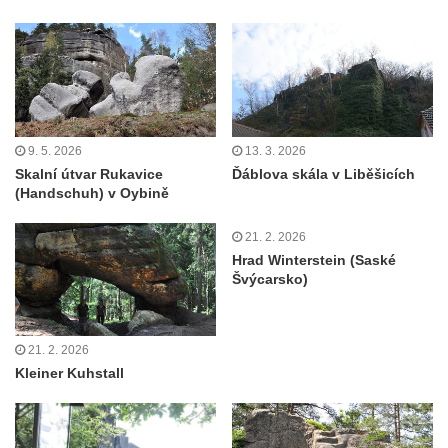
Vyhlídka Židovský vrch (Šluknov)
Vyhlídky na Hradci u Liběšic
Vyhlídka Havran (Rynoltice – Polesí)
Vyhlídka Vana (Sloup v Čechách)
Vyhlídka Samuelova sluj (Sloup v Čechách)
9. 5. 2026
13. 3. 2026
Samuelova jeskyně (Sloup v Čechách)
Skalní útvar Rukavice
Ďáblova skála v Liběšicích
(Handschuh) v Oybině
Vyhlídka Lipka u Horního Prysku
Jeskyně Lipka (Horní Prysk)
21. 2. 2026
Vyhlídka na Meixnerově stezce v Horním
Hrad Winterstein (Saské
Švýcarsko)
Prysku
Písková vyhlídka
Spravedlnost
21. 2. 2026
Kleiner Kuhstall
Úzké schody
Herdstein
Vyhlídka Pustý zámek