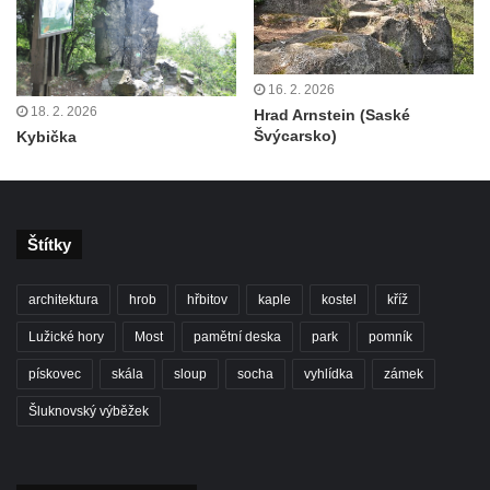
Pustý zámek
Střední vrch
Sedlecký Špičák
16. 2. 2026
18. 2. 2026
Hrad Arnstein (Saské
Poslední masiv
Švýcarsko)
Kybička
Vyhlídka Kohoutí vrch
Vyhlídka Šroubený
Čertova zeď (+ Malá Čertova zeď a Rasova
Štítky
rokle)
Popova skála
architektura
hrob
hřbitov
kaple
kostel
kříž
Nonnenfelsen (Zittauer Gebirge)
Lužické hory
Most
pamětní deska
park
pomník
Carolafelsen (Zittauer Gebirge)
pískovec
skála
sloup
socha
vyhlídka
zámek
Große und Kleine Orgel
Šluknovský výběžek
Kaiserkrone
Zirkelstein
Jeskyně Na Pozici