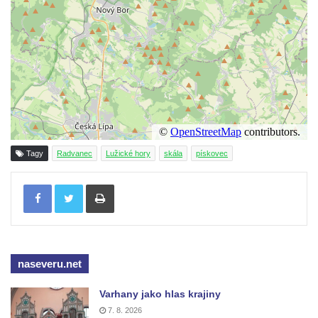
Lázních Libverda
Vyhlídka Dobrého ducha MUHU u Obřího
sudu v Lázních Libverda
Vyhlídka Hájníkova Kohouta východně od
Lázní Libverda
Vyhlídka Ptačí kámen u Vysoké Lípy
Slunečná brána
Schachtenstein
Tagy
Radvanec
Lužické hory
skála
pískovec
Kaňkov
Tisknout
Milešovka
Radobýl
Švarcvaldská skalní brána ve Skalním
divadle u Hamru na Jezeře
naseveru.net
Bořeňská vyhlídka na Radovesické výsypce
Varhany jako hlas krajiny
Geopark VlnoKam u Brozan nad Ohří
7. 8. 2026