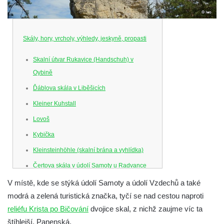
Skály, hory, vrcholy, výhledy, jeskyně, propasti
Skalní útvar Rukavice (Handschuh) v
Oybině
Ďáblova skála v Liběšicích
Kleiner Kuhstall
Lovoš
Kybička
Kleinsteinhöhle (skalní brána a vyhlídka)
Čertova skála v údolí Samoty u Radvance
Skalní branka pod rozhlednou Čáp v
V místě, kde se stýká údolí Samoty a údolí Vzdechů a také
Teplických skalách
modrá a zelená turistická značka, tyčí se nad cestou naproti
reliéfu Krista po Bičování
dvojice skal, z nichž zaujme víc ta
Schodiště pod rozhlednou Čáp v Teplických
štíhlejší, Panenská.
skalách