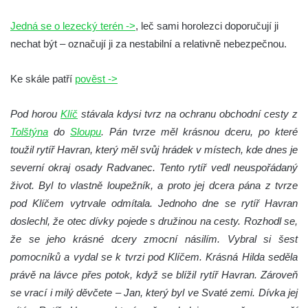
Vyhlídka Tři kříže
Jedná se o lezecký terén ->
, leč sami horolezci doporučují ji
Hradiště Hrádek u Libochovan (vyhlídka)
nechat být – označují ji za nestabilní a relativně nebezpečnou.
Skalní okno na Grünes Riff v Oybině
Ke skále patří
pověst ->
Papststein (Saské Švýcarsko)
Jeskyně Kuhstall a hrad Neuer Wildenstein
Pod horou
Klíč
stávala kdysi tvrz na ochranu obchodní cesty z
(Saské Švýcarsko)
Tolštýna
do
Sloupu
. Pán tvrze měl krásnou dceru, po které
Jeskyně Idagrotte (Saské Švýcarsko)
toužil rytíř Havran, který měl svůj hrádek v místech, kde dnes je
severní okraj osady Radvanec. Tento rytíř vedl neuspořádaný
Skalní město Nebeská říše u Ostrova
život. Byl to vlastně loupežník, a proto jej dcera pána z tvrze
Vyhlídka u symbolického horolezeckého
pod Klíčem vytrvale odmítala. Jednoho dne se rytíř Havran
hřbitova ve skalách Nebeská říše u Ostrova
doslechl, že otec dívky pojede s družinou na cesty. Rozhodl se,
Skalní věž Doga v Tiských stěnách
že se jeho krásné dcery zmocní násilím. Vybral si šest
Lavička Jiřího Kopeckého v Tiských
pomocníků a vydal se k tvrzi pod Klíčem. Krásná Hilda seděla
stěnách
právě na lávce přes potok, když se blížil rytíř Havran. Zároveň
Tiské stěny
se vrací i milý děvčete – Jan, který byl ve Svaté zemi. Dívka jej