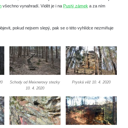
h
všechno vynahradí. Vidět je i na
Pustý zámek
a za ním
bjevit, pokud nejsem slepý, pak se o této vyhlídce nezmiňuje
20
Schody od Meixnerovy stezky
Pryská věž 10. 4. 2020
10. 4. 2020