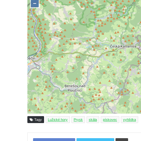
Skála Hrbolec (Piklštejn) u Rybniště
Skalní brána u Milštejna
Boreč
Raná
Lenešický Chlum
Luž
Jeskyně Wildbrethöhle
Kleiner Zschirnstein
Jeskyně na Slánské hoře ve Slaném
Čertovo kopyto u Jezdecké cesty nad
Tuhnicemi v Karlových Varech
Vyhlídka Muchomůrka na Hostibejku v
Kralupech nad Vltavou
Tagy
Lužické hory
Prysk
skála
pískovec
vyhlídka
Vyhlídkový altán na Hostibejku v Kralupech
nad Vltavou
Tiskno