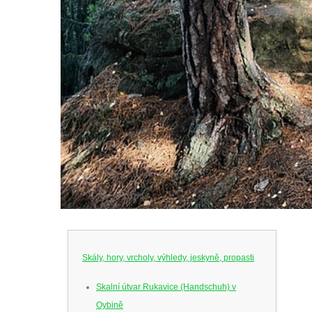
Skály, hory, vrcholy, výhledy, jeskyně, propasti
Skalní útvar Rukavice (Handschuh) v
Oybině