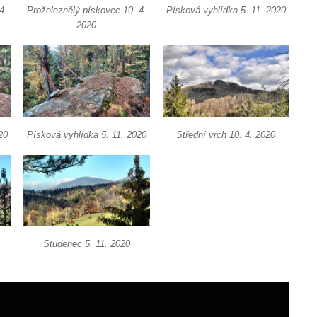
4.
Proželeznělý pískovec 10. 4.
Písková vyhlídka 5. 11. 2020
2020
20
Písková vyhlídka 5. 11. 2020
Střední vrch 10. 4. 2020
Studenec 5. 11. 2020