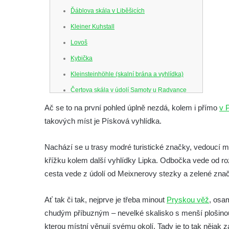
Ďáblova skála v Liběšicích
Kleiner Kuhstall
Lovoš
Kybička
Kleinsteinhöhle (skalní brána a vyhlídka)
Čertova skála v údolí Samoty u Radvance
Skalní branka pod rozhlednou Čáp v
Ač se to na první pohled úplně nezdá, kolem i přímo
v 
Teplických skalách
takových míst je Písková vyhlídka.
Schodiště pod rozhlednou Čáp v Teplických
Nachází se u trasy modré turistické značky, vedoucí 
skalách
křížku kolem další vyhlídky Lipka. Odbočka vede od ro
Vyhlídka Lokomotiva v Teplických skalách
cesta vede z údolí od Meixnerovy stezky a zelené zn
Kamenná brána v Broumovských stěnách
Vyhlídka Koruna v Broumovských stěnách
Ať tak či tak, nejprve je třeba minout
Pryskou věž
, osa
Vyhlídkové místo na cestě k vyhlídce
chudým příbuzným – nevelké skalisko s menší plošino
Koruna v Broumovských stěnách
kterou místní věnují svému okolí. Tady je to tak nějak