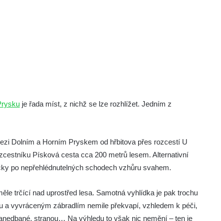
Prysku
je řada míst, z nichž se lze rozhlížet. Jedním z
mezi Dolním a Horním Pryskem od hřbitova přes rozcestí U
zcestníku Písková cesta cca 200 metrů lesem. Alternativní
ačky po nepřehlédnutelných schodech vzhůru svahem.
měle trčící nad uprostřed lesa. Samotná vyhlídka je pak trochu
u a vyvráceným zábradlím nemile překvapí, vzhledem k péči,
 zanedbané, stranou… Na výhledu to však nic nemění – ten je