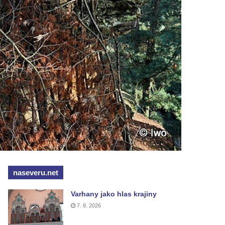
naseveru.net
Varhany jako hlas krajiny
7. 8. 2026