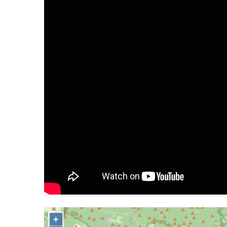
Vyhlídka Miloslava Draxla na Naučné
stezce Pod Vysokým Ostrým
Vyhlídka nad Brnou na Naučné stezce Pod
Vysokým Ostrým
Stožec (Schöber)
Vyhlídka Liščí kazatelna (Fuchskanzel) u
Lückendorfu
Vyhlídka Kočičí kameny východně od Lázní
Libverda
Skála Semmelstein v Jetřichovických
skalách
Obří hlava v Kyjovském údolí
Zaniklý pískovcový lom pod Jedlovou
Panenská skála v údolí Samoty u
Radvance