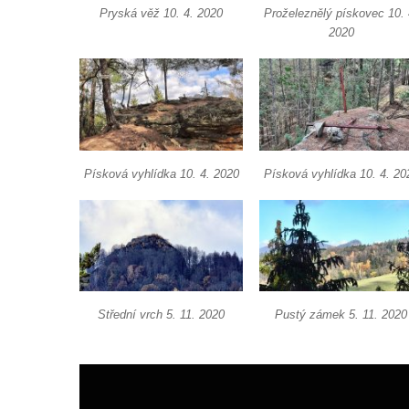
Pryská věž 10. 4. 2020
Proželeznělý pískovec 10. 
(Saské Švýcarsko)
2020
Jeskyně Idagrotte (Saské Švýcarsko)
Skalní město Nebeská říše u Ostrova
Vyhlídka u symbolického horolezeckého
hřbitova ve skalách Nebeská říše u Ostrova
Skalní věž Doga v Tiských stěnách
Písková vyhlídka 10. 4. 2020
Písková vyhlídka 10. 4. 20
Lavička Jiřího Kopeckého v Tiských
stěnách
Tiské stěny
Ledová stěna u Sýrového potoka v
Kyjovském údolí
Střední vrch 5. 11. 2020
Pustý zámek 5. 11. 2020
Jeskyně víl v Kyjovském údolí
Jeskyně Vinný sklep v Kyjovském údolí
Vyhlídka nad přírodní rezervací Slunečná
stráň u Naučné stezky Pod Vysokým Ostrým