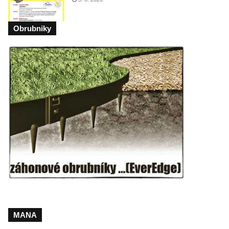
Obrubniky
MANA