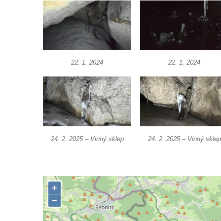
Skála Hrbolec (Piklštejn) u Rybniště
Skalní brána u Milštejna
Boreč
Raná
22. 1. 2024
22. 1. 2024
Lenešický Chlum
Luž
Jeskyně Wildbrethöhle
Kleiner Zschirnstein
Jeskyně na Slánské hoře ve Slaném
24. 2. 2025 – Vinný sklep
24. 2. 2025 – Vinný sklep
Čertovo kopyto u Jezdecké cesty nad
Tuhnicemi v Karlových Varech
Vyhlídka Muchomůrka na Hostibejku v
Kralupech nad Vltavou
Vyhlídkový altán na Hostibejku v Kralupech
nad Vltavou