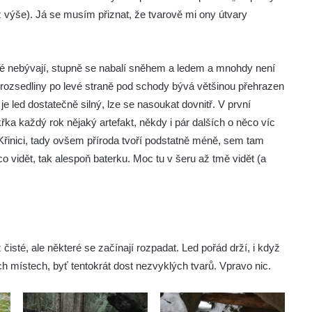
z výše). Já se musím přiznat, že tvarově mi ony útvary
é nebývají, stupně se nabalí sněhem a ledem a mnohdy není
o rozsedliny po levé straně pod schody bývá většinou přehrazen
 led dostatečně silný, lze se nasoukat dovnitř. V první
řka každý rok nějaký artefakt, někdy i pár dalších o něco víc
řinici, tady ovšem příroda tvoří podstatně méně, sem tam
 vidět, tak alespoň baterku. Moc tu v šeru až tmě vidět (a
isté, ale některé se začínají rozpadat. Led pořád drží, i když
ch místech, byť tentokrát dost nezvyklých tvarů. Vpravo nic.