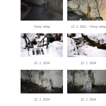
Vyhlídka Miloslava Draxla na Naučné
stezce Pod Vysokým Ostrým
Vyhlídka nad Brnou na Naučné stezce Pod
Vysokým Ostrým
Vinný sklep
12. 2. 2021 – Vinný sklep
Stožec (Schöber)
Vyhlídka Liščí kazatelna (Fuchskanzel) u
Lückendorfu
Vyhlídka Kočičí kameny východně od Lázní
Libverda
22. 1. 2024
22. 1. 2024
Skála Semmelstein v Jetřichovických
skalách
Obří hlava v Kyjovském údolí
Zaniklý pískovcový lom pod Jedlovou
Panenská skála v údolí Samoty u
22. 1. 2024
22. 1. 2024
Radvance