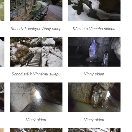
Schody k jeskyni Vinný sklep
Křinice u Vinného sklepa
Schodiště k Vinnému sklepu
Vinný sklep
Vinný sklep
Vinný sklep