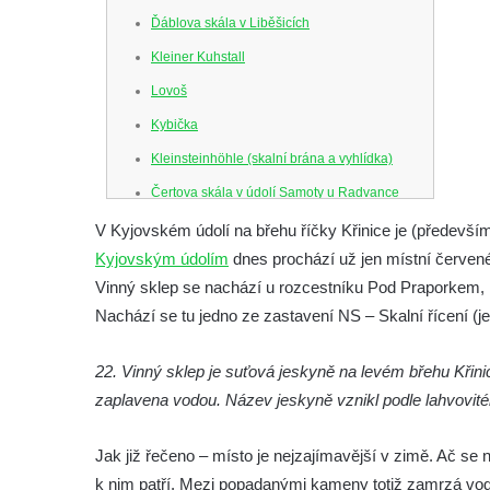
Ďáblova skála v Liběšicích
Kleiner Kuhstall
Lovoš
Kybička
Kleinsteinhöhle (skalní brána a vyhlídka)
Čertova skála v údolí Samoty u Radvance
Skalní branka pod rozhlednou Čáp v
V Kyjovském údolí na břehu říčky Křinice je (především
Teplických skalách
Kyjovským údolím
dnes prochází už jen místní červe
Vinný sklep se nachází u rozcestníku Pod Praporkem, k
Schodiště pod rozhlednou Čáp v Teplických
Nachází se tu jedno ze zastavení NS – Skalní řícení (j
skalách
Vyhlídka Lokomotiva v Teplických skalách
22. Vinný sklep je suťová jeskyně na levém břehu Křini
Kamenná brána v Broumovských stěnách
zaplavena vodou. Název jeskyně vznikl podle lahvovit
Vyhlídka Koruna v Broumovských stěnách
Vyhlídkové místo na cestě k vyhlídce
Jak již řečeno – místo je nejzajímavější v zimě. Ač se 
Koruna v Broumovských stěnách
k nim patří. Mezi popadanými kameny totiž zamrzá vodn