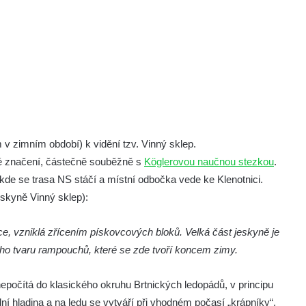
 v zimním období) k vidění tzv. Vinný sklep.
né značení, částečně souběžně s
Köglerovou naučnou stezkou
.
de se trasa NS stáčí a místní odbočka vede ke Klenotnici.
eskyně Vinný sklep):
ce, vzniklá zřícením pískovcových bloků. Velká část jeskyně je
ého tvaru rampouchů, které se zde tvoří koncem zimy.
nepočítá do klasického okruhu Brtnických ledopádů, v principu
í hladina a na ledu se vytváří při vhodném počasí „krápníky“.