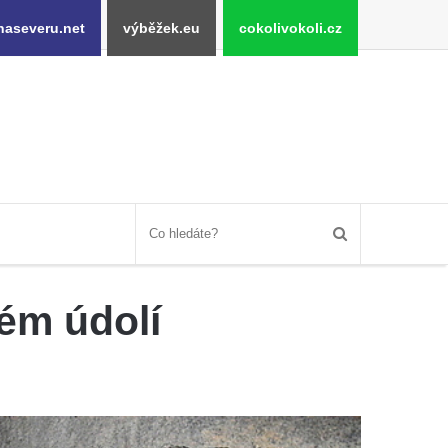
naseveru.net
výběžek.eu
cokolivokoli.cz
ém údolí