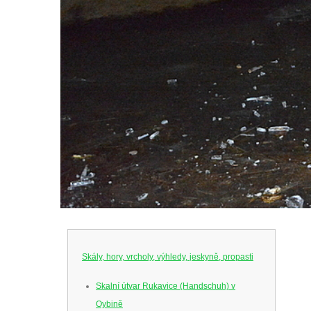
Skály, hory, vrcholy, výhledy, jeskyně, propasti
Skalní útvar Rukavice (Handschuh) v
Oybině