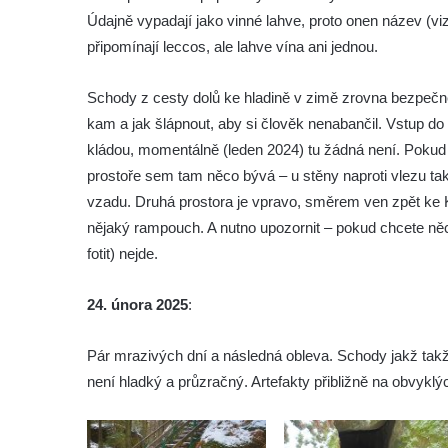
Údajně vypadají jako vinné lahve, proto onen název (vi
Skalní útvar Čertovo sedlo v Broumovských
připomínají leccos, ale lahve vína ani jednou.
stěnách
Kamenná ZOO – Skalní hřib
Schody z cesty dolů ke hladině v zimě zrovna bezpečn
Kamenná ZOO – Želva II.
kam a jak šlápnout, aby si člověk nenabančil. Vstup d
Kamenná ZOO – Želva I.
kládou, momentálně (leden 2024) tu žádná není. Pokud je
Kamenná ZOO – Velbloud
prostoře sem tam něco bývá – u stěny naproti vlezu tak
vzadu. Druhá prostora je vpravo, směrem ven zpět ke K
Kamenná ZOO – Kačenka
nějaký rampouch. A nutno upozornit – pokud chcete něco
Vyhlídka Božanovský Špičák
fotit) nejde.
Vyhlídka východně od Božanovského
Špičáku
24. února 2025
:
Vyhlídka Tři kříže
Pár mrazivých dní a následná obleva. Schody jakž takž č
Hradiště Hrádek u Libochovan (vyhlídka)
není hladký a průzračný. Artefakty přibližně na obvyklý
Skalní okno na Grünes Riff v Oybině
Papststein (Saské Švýcarsko)
Jeskyně Kuhstall a hrad Neuer Wildenstein