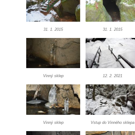
(Saské Švýcarsko)
Jeskyně Idagrotte (Saské Švýcarsko)
Skalní město Nebeská říše u Ostrova
31. 1. 2015
31. 1. 2015
Vyhlídka u symbolického horolezeckého
hřbitova ve skalách Nebeská říše u Ostrova
Skalní věž Doga v Tiských stěnách
Lavička Jiřího Kopeckého v Tiských
stěnách
Vinný sklep
12. 2. 2021
Tiské stěny
Ledová stěna u Sýrového potoka v
Kyjovském údolí
Jeskyně víl v Kyjovském údolí
Jeskyně Vinný sklep v Kyjovském údolí
Vinný sklep
Vstup do Vinného sklepa
Vyhlídka nad přírodní rezervací Slunečná
stráň u Naučné stezky Pod Vysokým Ostrým