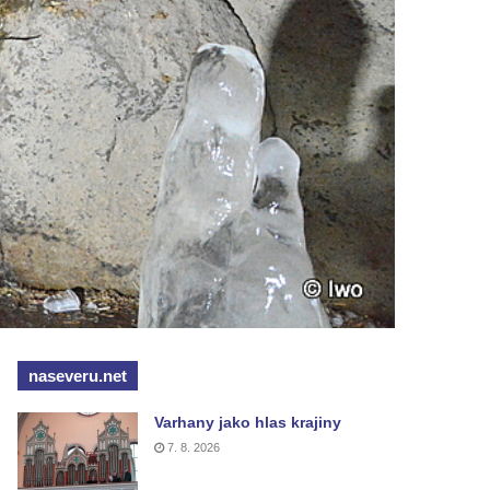
naseveru.net
Varhany jako hlas krajiny
7. 8. 2026