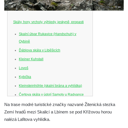
Skály, hory, vrcholy, výhledy, jeskyně, propasti
Skalní útvar Rukavice (Handschuh) v
Oybině
Ďáblova skála v Liběšicích
Kleiner Kuhstall
Lovoš
Kybička
Kleinsteinhöhle (skalní brána a vyhlídka)
Čertova skála v údolí Samoty u Radvance
Skalní branka pod rozhlednou Čáp v
Na trase modré turistické značky nazvané Žitenická stezka
Teplických skalách
Zemí hradů mezi Skalicí a Lbínem se pod Křížovou horou
nalézá Lafitova vyhlídka.
Schodiště pod rozhlednou Čáp v Teplických
skalách