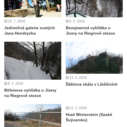
Vyhlídka Židovský vrch (Šluknov)
Vyhlídky na Hradci u Liběšic
Vyhlídka Havran (Rynoltice – Polesí)
25. 7. 2026
6. 5. 2026
Jedinečná galerie svatých
Bezejmenná vyhlídka u
Vyhlídka Vana (Sloup v Čechách)
Jana Hendrycha
Jizery na Riegrově stezce
Vyhlídka Samuelova sluj (Sloup v Čechách)
Samuelova jeskyně (Sloup v Čechách)
Vyhlídka Lipka u Horního Prysku
Jeskyně Lipka (Horní Prysk)
Vyhlídka na Meixnerově stezce v Horním
13. 3. 2026
Prysku
6. 5. 2026
Ďáblova skála v Liběšicích
Písková vyhlídka
Böhmova vyhlídka u Jizery
na Riegrově stezce
Spravedlnost
Úzké schody
21. 2. 2026
Hrad Winterstein (Saské
Herdstein
Švýcarsko)
Vyhlídka Pustý zámek