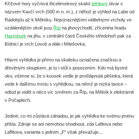
Křížové hory vyčnívá třicetimetrový skalní
tefritový
útvar s
Vyhlídka Tři kříže
názvem Kavčí vrch (500 m n. m.), z něhož je výhled na Labe od
Hradiště Hrádek u Libochovan (vyhlídka)
Radobýlu až k Mělníku. Nejvýraznějšími viditelnými vrcholy ve
vzdálenějším okolí jsou
Říp
na jihovýchodě, zřícenina hradu
Skalní okno na Grünes Riff v Oybině
Hazmburk
na jihu, v centrální části Českého středohoří pak za
Papststein (Saské Švýcarsko)
Bídnicí je vrch Lovoš a dále i Milešovka.
Jeskyně Kuhstall a hrad Neuer Wildenstein
(Saské Švýcarsko)
Hlavní vyhlídka je přímo na skalisku označena značkou a
Jeskyně Idagrotte (Saské Švýcarsko)
dřevěným sloupkem, je tu i stůl s posezením. Kdo má bystré
Skalní město Nebeská říše u Ostrova
oko, všimne si, že o kousek vedle je prošlápnutá pěšinka, která
vede k dalšímu místu s vyhlídkou, na němž je nízká lavice –
Vyhlídka u symbolického horolezeckého
odtud je vidět o něco víc směrem za Říp, na Mělník k elektrárně
hřbitova ve skalách Nebeská říše u Ostrova
v Počaplech.
Skalní věž Doga v Tiských stěnách
Lavička Jiřího Kopeckého v Tiských
Jediné, co mi zůstává záhadou, je jak vyhlídka ke svému jménu
stěnách
přišla. Zdroje se ani nemohou shodnout, zda Lafitova nebo
Tiské stěny
Laffitova, varianta s jedním „F“ však převažuje…