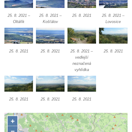
Tuhnicemi v Karlových Varech
Vyhlídka Muchomůrka na Hostibejku v
25. 8. 2021 –
25. 8. 2021 –
25. 8. 2021
25. 8. 2021 –
Oltářík
Košťálov
Lovosice
Kralupech nad Vltavou
Vyhlídkový altán na Hostibejku v Kralupech
nad Vltavou
Vyhlídka Na Zámečku nad Vysokou Lípou
25. 8. 2021
25. 8. 2021
25. 8. 2021 –
25. 8. 2021
vedlejší
Vyhlídka Švýcárna nad Drnovcem u
neznačená
Cvikova
vyhlídka
Socha rytíře u vyhlídky Libverdských
pramenů v Lázních Libverda
Vyhlídka Libverdských pramenů v Lázních
25. 8. 2021
25. 8. 2021
25. 8. 2021
Libverda
Vyhlídka Pekelské sázky před osadou
Přebytek u Lázní Libverda
Vyhlídka Hejnické Madony u hřbitova v