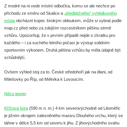
Z modré na ni vede místní odbočka, komu se ale nechce po
Vyhlídka Lokomotiva v Teplických skalách
příchodu ze směru od Skalice a
„předběžného“ vyhlídkového
Kamenná brána v Broumovských stěnách
místa
obcházet kopec širokým obloukem, může si vybrat podle
Vyhlídka Koruna v Broumovských stěnách
map.cz před nebo za zdejším rozcestníkem pěšinu strmě
Vyhlídkové místo na cestě k vyhlídce
vzhůru. Upozorňuji, že v prvním případě nejde o zkratku pro
Koruna v Broumovských stěnách
každého – i za suchého letního počasí je výstup solidním
sportovním výkonem. Druhá pěšina vzhůru by měla údajně být
Skalní útvar Čertovo sedlo v Broumovských
schůdnější.
stěnách
Kamenná ZOO – Skalní hřib
Ovšem výhled stoj za to. České středohoří jak na dlani, od
Kamenná ZOO – Želva II.
Milešovky po Říp, od Mělníka k Lovosicím.
Kamenná ZOO – Želva I.
Kamenná ZOO – Velbloud
Něco teorie
:
Kamenná ZOO – Kačenka
Křížová hora
(590 m n. m.) 4 km severovýchodně od Litoměřic
Vyhlídka Božanovský Špičák
je jižním okrajem zalesněného masivu Dlouhého vrchu, který se
Vyhlídka východně od Božanovského
táhne v délce 5,5 km od severu k jihu. Z jihovýchodního svahu
Špičáku