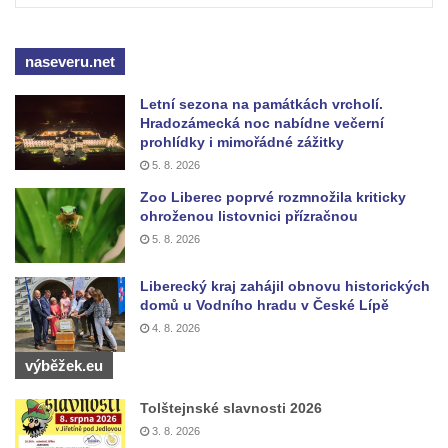
Jeskyně Pusté kostely u Svitavy
Skalní brána u Svojkova
naseveru.net
Vyhlídka ve Svojkovských skalách
Vyhlídka pod Tisovým vrchem u Svojkova
Letní sezona na památkách vrcholí.
Hradozámecká noc nabídne večerní
Jeskyně Poustevna u Svojkova
prohlídky i mimořádné zážitky
Skalní okna Kolonáda u Svojkova
5. 8. 2026
Slavíček
Zoo Liberec poprvé rozmnožila kriticky
ohroženou listovnici přízračnou
Jeskyně Staré časy u Svojkova
5. 8. 2026
Hlídková jeskyně u Svojkova
Klíč
Liberecký kraj zahájil obnovu historických
domů u Vodního hradu v České Lípě
Kamenná slunce u obce Staré
4. 8. 2026
Sluj českých bratří a Symbolický hrob
výběžek.eu
českých bratří
Besedická vyhlídka (na Vysoké skále)
Tolštejnské slavnosti 2026
3. 8. 2026
Kinského vyhlídka (Besedické skály)