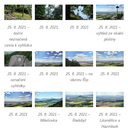
Ledová stěna u Sýrového potoka v
Kyjovském údolí
Jeskyně víl v Kyjovském údolí
Jeskyně Vinný sklep v Kyjovském údolí
25. 8. 2021 –
25. 8. 2021
25. 8. 2021
25. 8. 2021 –
boční
výhled ze skalní
Vyhlídka nad přírodní rezervací Slunečná
neznačená
plošiny
stráň u Naučné stezky Pod Vysokým Ostrým
cesta k vyhlídce
Vyhlídka Miloslava Draxla na Naučné
stezce Pod Vysokým Ostrým
Vyhlídka nad Brnou na Naučné stezce Pod
25. 8. 2021 –
25. 8. 2021
25. 8. 2021 – na
25. 8. 2021
Vysokým Ostrým
označení
obzoru Říp
Stožec (Schöber)
vyhlídky
Vyhlídka Liščí kazatelna (Fuchskanzel) u
Lückendorfu
Vyhlídka Kočičí kameny východně od Lázní
25. 8. 2021
25. 8. 2021 –
25. 8. 2021 –
25. 8. 2021 –
Libverda
Milešovka
Radobýl
Litoměřice a
Skála Semmelstein v Jetřichovických
Hazmburk