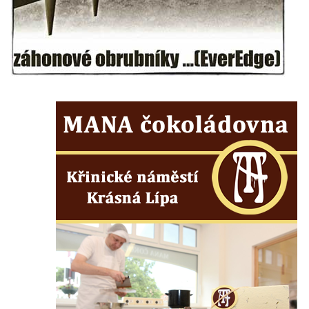
Vyhlídka nad jezírkem v Srbské Kamenici
Vyhlídka Jaroslava Srby
Výšina královny Vilemíny
Doerellova vyhlídka u Dubice
Vyhlídka u kostela svaté Barbory v Dubici
Vyhlídka Václava Krčila
Vyhlídka Mlynářův kámen
Vyhlídky na Řípu (Mělnická, Roudnická,
Pražská)
Skalní brána Lesní kaple
Císařský výhled (Kvádrberk, Stoličná hora)
Vyhlídka Labská stráž
Růžová vyhlídka nad kaňonem Labe
Vyhlídky na trase Naučné stezky Větruše-
Vrkoč