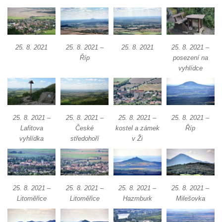
skalách
Obří hlava v Kyjovském údolí
Zaniklý pískovcový lom pod Jedlovou
25. 8. 2021
25. 8. 2021 –
25. 8. 2021
25. 8. 2021 –
Panenská skála v údolí Samoty u
Říp
posezení na
Radvance
vyhlídce
Skála Hrbolec (Piklštejn) u Rybniště
Skalní brána u Milštejna
Boreč
25. 8. 2021 –
25. 8. 2021 –
25. 8. 2021 –
25. 8. 2021 –
Raná
Lafitova
České
kostel a zámek
Říp
vyhlídka
středohoří
v Ži
Lenešický Chlum
Luž
Jeskyně Wildbrethöhle
25. 8. 2021 –
25. 8. 2021 –
25. 8. 2021 –
25. 8. 2021 –
Kleiner Zschirnstein
Litoměřice
Litoměřice
Hazmburk
Milešovka
Jeskyně na Slánské hoře ve Slaném
Čertovo kopyto u Jezdecké cesty nad