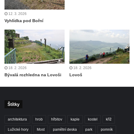
Pustý zámek
12. 3. 2026
Střední vrch
Vyhlídka pod Bořní
Sedlecký Špičák
Poslední masiv
Vyhlídka Kohoutí vrch
Vyhlídka Šroubený
Čertova zeď (+ Malá Čertova zeď a Rasova
18. 2. 2026
18. 2. 2026
rokle)
Bývalá rozhledna na Lovoši
Lovoš
Popova skála
Nonnenfelsen (Zittauer Gebirge)
Carolafelsen (Zittauer Gebirge)
Štítky
Große und Kleine Orgel
Kaiserkrone
architektura
hrob
hřbitov
kaple
kostel
kříž
Zirkelstein
Lužické hory
Most
pamětní deska
park
pomník
Jeskyně Na Pozici