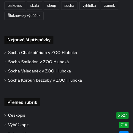
pískovec
skála
sloup
socha
vyhlídka
zámek
Skalní věž Ropucha
Šluknovský výběžek
Vyhlídka Jelení skok u Nového Boru
Vyhlídka Havraní skály
Vyhlídka na Vysokém vrchu
Nejnovější příspěvky
Jeskyně Kameníkova jizba (Panenská
Socha Chalikotérium v ZOO Hluboká
jeskyně)
Socha Smilodon v ZOO Hluboká
Konojedské bochníky
Socha Veledaněk v ZOO Hluboká
Vyhlídka u Šenovské jehly (Kamenický
Šenov)
Socha Koroun bezzubý v ZOO Hluboká
Rudolfův kámen
Lom Klučky
Přehled rubrik
Čedičové varhany u Hlinek
Českopis
5 527
Vyhlídka Jehla u České Kamenice
Výběžkopis
718
Skalní město Tiské stěny