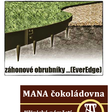
Vyhlídka Muchomůrka na Hostibejku v
Kralupech nad Vltavou
Vyhlídkový altán na Hostibejku v Kralupech
nad Vltavou
Vyhlídka Na Zámečku nad Vysokou Lípou
Vyhlídka Švýcárna nad Drnovcem u
Cvikova
Socha rytíře u vyhlídky Libverdských
pramenů v Lázních Libverda
Vyhlídka Libverdských pramenů v Lázních
Libverda
Vyhlídka Pekelské sázky před osadou
Přebytek u Lázní Libverda
Vyhlídka Hejnické Madony u hřbitova v
Lázních Libverda
Vyhlídka Dobrého ducha MUHU u Obřího