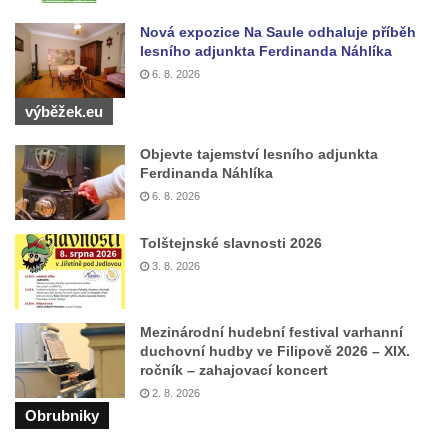
Obří hlava v Kyjovském údolí
Nová expozice Na Saule odhaluje příběh
Zaniklý pískovcový lom pod Jedlovou
lesního adjunkta Ferdinanda Náhlíka
Panenská skála v údolí Samoty u
6. 8. 2026
Radvance
výběžek.eu
Skála Hrbolec (Piklštejn) u Rybniště
Objevte tajemství lesního adjunkta
Skalní brána u Milštejna
Ferdinanda Náhlíka
Boreč
6. 8. 2026
Raná
Tolštejnské slavnosti 2026
Lenešický Chlum
3. 8. 2026
Luž
Jeskyně Wildbrethöhle
Mezinárodní hudební festival varhanní
Kleiner Zschirnstein
duchovní hudby ve Filipově 2026 – XIX.
ročník – zahajovací koncert
Jeskyně na Slánské hoře ve Slaném
2. 8. 2026
Čertovo kopyto u Jezdecké cesty nad
Obrubniky
Tuhnicemi v Karlových Varech