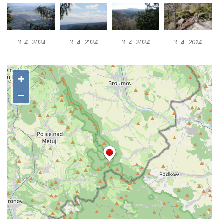
Hradiště Hrádek u Libochovan (vyhlídka)
Skalní okno na Grünes Riff v Oybině
3. 4. 2024
3. 4. 2024
3. 4. 2024
3. 4. 2024
Papststein (Saské Švýcarsko)
Jeskyně Kuhstall a hrad Neuer Wildenstein
(Saské Švýcarsko)
Jeskyně Idagrotte (Saské Švýcarsko)
Skalní město Nebeská říše u Ostrova
Vyhlídka u symbolického horolezeckého
hřbitova ve skalách Nebeská říše u Ostrova
Skalní věž Doga v Tiských stěnách
Lavička Jiřího Kopeckého v Tiských
stěnách
Tiské stěny
Ledová stěna u Sýrového potoka v
Kyjovském údolí