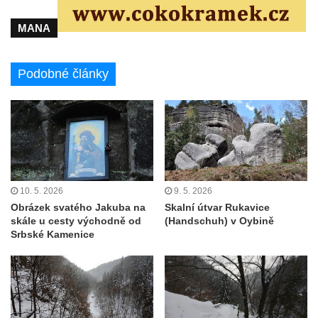
Vyhlídka ve Svojkovských skalách
MANA
Vyhlídka pod Tisovým vrchem u Svojkova
Jeskyně Poustevna u Svojkova
Podobné články
Skalní okna Kolonáda u Svojkova
Slavíček
Jeskyně Staré časy u Svojkova
Hlídková jeskyně u Svojkova
Klíč
10. 5. 2026
9. 5. 2026
Kamenná slunce u obce Staré
Obrázek svatého Jakuba na
Skalní útvar Rukavice
Sluj českých bratří a Symbolický hrob
skále u cesty východně od
(Handschuh) v Oybině
Srbské Kamenice
českých bratří
Besedická vyhlídka (na Vysoké skále)
Kinského vyhlídka (Besedické skály)
Vyhlídka Kde domov můj (Besedické skály)