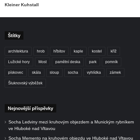
Kleiner Kuhstall
Vyhlídka Jaroslava Srby
Výšina královny Vilemíny
Doerellova vyhlídka u Dubice
Štítky
Vyhlídka u kostela svaté Barbory v Dubici
Vyhlídka Václava Krčila
architektura
hrob
hřbitov
kaple
kostel
kříž
Vyhlídka Mlynářův kámen
Lužické hory
Most
pamětní deska
park
pomník
Vyhlídky na Řípu (Mělnická, Roudnická,
Pražská)
pískovec
skála
sloup
socha
vyhlídka
zámek
Skalní brána Lesní kaple
Šluknovský výběžek
Císařský výhled (Kvádrberk, Stoličná hora)
Vyhlídka Labská stráž
Nejnovější příspěvky
Růžová vyhlídka nad kaňonem Labe
Vyhlídky na trase Naučné stezky Větruše-
Socha Ledviny mezi kruhovým objezdem a Munickým rybníkem
ve Hluboké nad Vltavou
Vrkoč
Socha Memento na kruhovém objezdu ve Hluboké nad Vltavou
Humboldtova vyhlídka u Větruše v Ústí nad