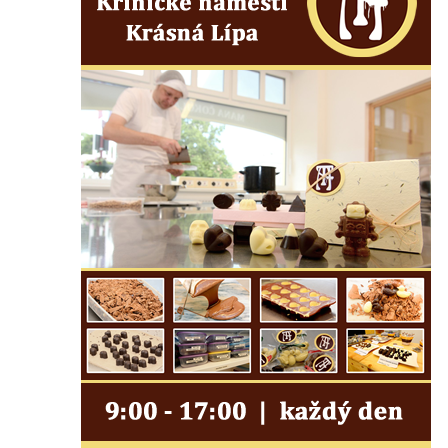
sudu v Lázních Libverda
Vyhlídka Hájníkova Kohouta východně od
Lázní Libverda
Vyhlídka Ptačí kámen u Vysoké Lípy
Slunečná brána
Schachtenstein
Kaňkov
Milešovka
Radobýl
Švarcvaldská skalní brána ve Skalním
divadle u Hamru na Jezeře
Bořeňská vyhlídka na Radovesické výsypce
Geopark VlnoKam u Brozan nad Ohří
Jeskyně Pusté kostely u Svitavy
Skalní brána u Svojkova