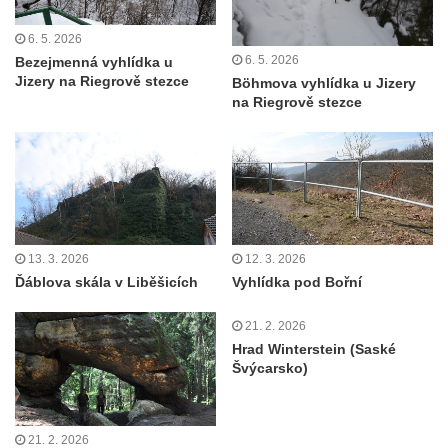
Jeskyně Matěje Krocínovského v
Besedických skalách
6. 5. 2026
6. 5. 2026
Bezejmenná vyhlídka u
Husníkova vyhlídka (Besedické skály)
Jizery na Riegrově stezce
Böhmova vyhlídka u Jizery
Hořákova vyhlídka (Besedické skály)
na Riegrově stezce
Masarykova vyhlídka (Besedické skály)
Vyhlídka Sokol (Besedické skály)
Lafitova vyhlídka pod Křížovou horou
Vyhlídka pod Křížovou horou u Pohořan
Hraběcí vyhlídka u Rabštejna nad Střelou
13. 3. 2026
12. 3. 2026
Ďáblova skála v Liběšicích
Vyhlídka pod Bořní
Bořeň
Vyhlídka na Chřibském (Kamzičím) vrchu
21. 2. 2026
Kamenická vyhlídka
Hrad Winterstein (Saské
Švýcarsko)
Vyhlídka jihovýchodně od Manušic u
cyklostezky Varhany
Vyhlídka nad jezírkem v Srbské Kamenici
21. 2. 2026