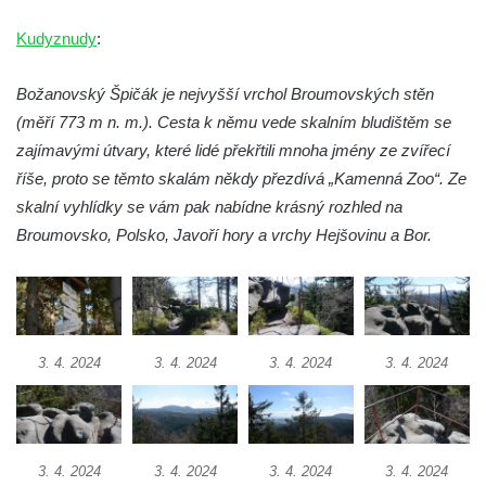
Kamenná brána v Broumovských stěnách
Kudyznudy
:
Vyhlídka Koruna v Broumovských stěnách
Božanovský Špičák je nejvyšší vrchol Broumovských stěn
Vyhlídkové místo na cestě k vyhlídce
(měří 773 m n. m.). Cesta k němu vede skalním bludištěm se
Koruna v Broumovských stěnách
zajímavými útvary, které lidé překřtili mnoha jmény ze zvířecí
Skalní útvar Čertovo sedlo v Broumovských
říše, proto se těmto skalám někdy přezdívá „Kamenná Zoo“. Ze
stěnách
skalní vyhlídky se vám pak nabídne krásný rozhled na
Kamenná ZOO – Skalní hřib
Broumovsko, Polsko, Javoří hory a vrchy Hejšovinu a Bor.
Kamenná ZOO – Želva II.
Kamenná ZOO – Želva I.
Kamenná ZOO – Velbloud
Kamenná ZOO – Kačenka
3. 4. 2024
3. 4. 2024
3. 4. 2024
3. 4. 2024
Vyhlídka Božanovský Špičák
Vyhlídka východně od Božanovského
Špičáku
3. 4. 2024
3. 4. 2024
3. 4. 2024
3. 4. 2024
Vyhlídka Tři kříže