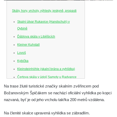
Skály, hory, vrcholy, výhledy, jeskyně, propasti
Skalní útvar Rukavice (Handschuh) v
Oybině
Ďáblova skála v Liběšicích
Kleiner Kuhstall
Lovoš
Kybička
Kleinsteinhöhle (skalní brána a vyhlídka)
Čertova skála v údolí Samoty u Radvance
Skalní branka pod rozhlednou Čáp v
Na trase žluté turistické značky skalním zvěřincem pod
Teplických skalách
Božanovským Špičákem se nachází oficiální vyhlídka po kopci
nazvaná, byť je od jeho vrcholu takřka 200 metrů vzdálena.
Schodiště pod rozhlednou Čáp v Teplických
skalách
Na členité skalce upravená vyhlídka se zábradlím.
Vyhlídka Lokomotiva v Teplických skalách