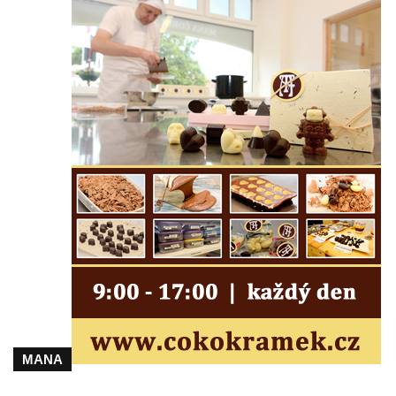
Lázeňský dům Jizera čp. 116 v Lázních
Libverda
Lázeňský dům Depandance Vodoléčba čp.
113 v Lázních Libverda
Dům čp. 94 na náměstí T. G. Masaryka ve
Frýdlantu
Dům čp. 104 na náměstí T. G. Masaryka ve
Frýdlantu
Dům čp. 102 na náměstí T. G. Masaryka ve
Frýdlantu
Dům čp. 2 zvaný Na Panské zvůli na
náměstí T. G. Masaryka ve Frýdlantu
Dům čp. 95 na náměstí T. G. Masaryka ve
Frýdlantu
Dům čp. 43 v Havlíčkově ulici ve Frýdlantu
MANA
Dům čp. 42 v Havlíčkově ulici ve Frýdlantu