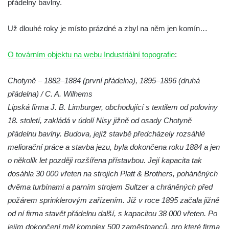
přádelny bavlny.
Solnice na Piaristickém náměstí v Českých
Budějovicích
Už dlouhé roky je místo prázdné a zbyl na něm jen komín…
Biskupská rezidence v Českých
Budějovicích
O továrním objektu na webu Industriální topografie
:
Dům čp. 20 ve Velešíně, zvaný U Kantůrků
Chotyně – 1882–1884 (první přádelna), 1895–1896 (druhá
či Kaplanka
přádelna) / C. A. Wilhems
Fara v Římově
Lipská firma J. B. Limburger, obchodující s textilem od poloviny
Budova spořitelny čp. 1127/1 a 1127/25 v
18. století, zakládá v údolí Nisy jižně od osady Chotyně
Rumburku
přádelnu bavlny. Budova, jejíž stavbě předcházely rozsáhlé
Pobočka Německé zemědělské a
meliorační práce a stavba jezu, byla dokončena roku 1884 a jen
průmyslové banky čp. 852/30 v Rumburku
o několik let později rozšířena přístavbou. Její kapacita tak
Gymnázium v Rumburku
dosáhla 30 000 vřeten na strojích Platt & Brothers, poháněných
dvěma turbínami a parním strojem Sultzer a chráněných před
Budova čp. 1066/3 (Základní škola Tyršova)
požárem sprinklerovým zařízením. Již v roce 1895 začala jižně
v Rumburku
od ní firma stavět přádelnu další, s kapacitou 38 000 vřeten. Po
Dům čp. 100/5 na Lužickém náměstí v
jejím dokončení měl komplex 500 zaměstnanců, pro které firma
Rumburku