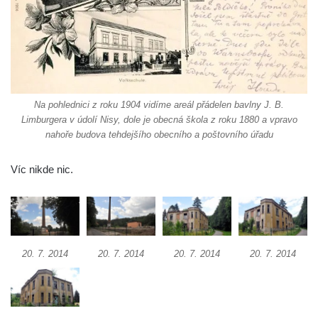
Labem (bývalá Obecná a měšťanská škola)
Vodní elektrárna Spálov na řece Jizeře
Torzo střeleckého sloupu ve Chřibské
Budova ZŠ a MŠ Tadeáše Haenkeho
Chřibská čp. 280
Na pohlednici z roku 1904 vidíme areál přádelen bavlny J. B.
Dům čp. 175 ve Chřibské
Limburgera v údolí Nisy, dole je obecná škola z roku 1880 a vpravo
nahoře budova tehdejšího obecního a poštovního úřadu
Dům čp. 30 ve Chřibské
Dům čp. 182 ve Chřibské
Víc nikde nic.
Dům čp. 10 ve Chřibské
Budova základní školy v Lužci nad Vltavou
Dům čp. 11 v Hrobčicích
Budova stáčírny Bílina-Kyselka
20. 7. 2014
20. 7. 2014
20. 7. 2014
20. 7. 2014
Rodný dům Josefa Hory v Dobříni
Královská mincovna v Jáchymově
Chudobinec Franze Preidla v České