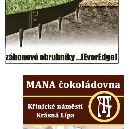
Jeníkově
Areál Mikov v Mikulášovicích – Ignaze
Röslera synové, továrna kovového zboží
Dům správce hřbitova v Mikulášovicích
Tovární budova v Mikulášovicích – Anton
Pohl, továrna na gumové stuhy
Tovární budova čp. 478 v Mikulášovicích –
Franz Frenzel, továrna na nože
Tovární budova jižně od dolního nádraží v
Mikulášovicích – Josef Kunert & synové,
kovové a kancelářské zboží
Schodiště ke kostelu Nanebevzetí Panny
Marie ve Vilémově
Lázeňský dům čp. 82 v Lázních Libverda
Obří sud v Lázních Libverda