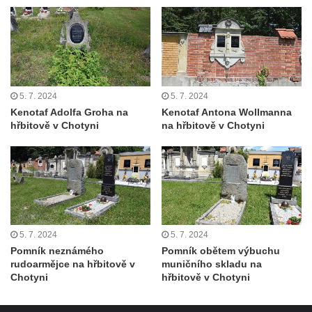
Čechách
Dům čp. 181 v Mikovcově ulici ve Sloupu v
Čechách
Dům čp. 167 v ulici Pod Hradem ve Sloupu
5. 7. 2024
5. 7. 2024
v Čechách
Kenotaf Adolfa Groha na
Kenotaf Antona Wollmanna
Dům čp. 149 v Alšově ulici v Novém Boru
hřbitově v Chotyni
na hřbitově v Chotyni
Dům čp. 172 v Palackého ulici v Novém
Boru
Dům čp. 170 na Palackého náměstí v
Novém Boru
Dům čp. 183 na Palackého náměstí v
5. 7. 2024
5. 7. 2024
Novém Boru
Pomník neznámého
Pomník obětem výbuchu
Dům čp. 184 na Palackého náměstí v
rudoarmějce na hřbitově v
muničního skladu na
Chotyni
hřbitově v Chotyni
Novém Boru
Dům čp. 215 v ulici Bratří Čapků v Novém