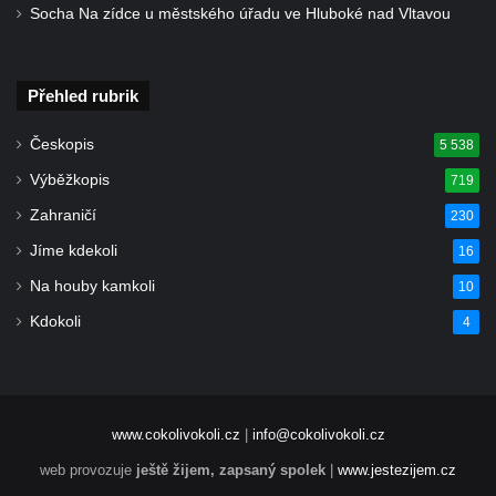
Socha Na zídce u městského úřadu ve Hluboké nad Vltavou
Kittelův dům čp. 101 v Novém Boru
Hornický dům Sokolov
Přehled rubrik
Dům kultury Ostrov
Venkovské usedlosti Nový Drahov
Českopis
5 538
Fuchsova vila v Kraslicích
Výběžkopis
719
Katova ulička v Kadani
Zahraničí
230
Kittelův dům v Krásné u Pěnčína
Jíme kdekoli
16
Fara u kostela svatého Josefa v Krásné u
Na houby kamkoli
10
Pěnčína
Kdokoli
4
Altán v parku u školy v Teplicích nad Metují
Krakonošovy schody v Teplicích nad Metují
Kubečkova fara čp. 54 v Machovské Lhotě
Vila Landhaus čp. 1230/6 v ulici Pod
www.cokolivokoli.cz
|
info@cokolivokoli.cz
Doubravkou v Teplicích
web provozuje
ještě žijem, zapsaný spolek
|
www.jestezijem.cz