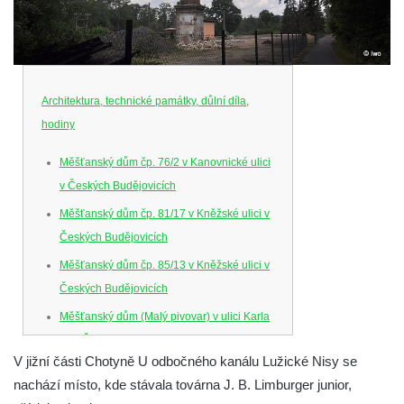
Architektura, technické památky, důlní díla,
hodiny
Měšťanský dům čp. 76/2 v Kanovnické ulici
v Českých Budějovicích
Měšťanský dům čp. 81/17 v Kněžské ulici v
Českých Budějovicích
Měšťanský dům čp. 85/13 v Kněžské ulici v
Českých Budějovicích
Měšťanský dům (Malý pivovar) v ulici Karla
IV. v Českých Budějovicích
V jižní části Chotyně U odbočného kanálu Lužické Nisy se
Dům U Ferusů na Senovážném náměstí v
nachází místo, kde stávala továrna J. B. Limburger junior,
Českých Budějovicích