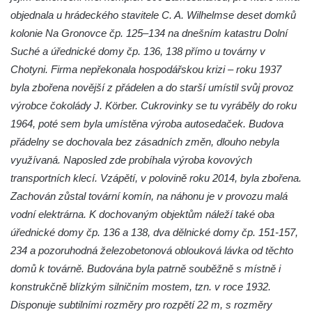
objednala u hrádeckého stavitele C. A. Wilhelmse deset domků
Dům čp. 105/10 na Lužickém náměstí v
kolonie Na Gronovce čp. 125–134 na dnešním katastru Dolní
Rumburku
Suché a úřednické domy čp. 136, 138 přímo u továrny v
Dům čp. 103/8 na Lužickém náměstí v
Chotyni. Firma nepřekonala hospodářskou krizi – roku 1937
Rumburku
byla zbořena novější z přádelen a do starší umístil svůj provoz
Dům čp. 101/6 na Lužickém náměstí v
výrobce čokolády J. Körber. Cukrovinky se tu vyráběly do roku
Rumburku
1964, poté sem byla umístěna výroba autosedaček. Budova
Dům čp. 104/9 na Lužickém náměstí v
přádelny se dochovala bez zásadních změn, dlouho nebyla
Rumburku
využívaná. Naposled zde probíhala výroba kovových
transportních klecí. Vzápětí, v polovině roku 2014, byla zbořena.
Dům čp. 102/7 na Lužickém náměstí v
Zachován zůstal tovární komín, na náhonu je v provozu malá
Rumburku
vodní elektrárna. K dochovaným objektům náleží také oba
Dům čp. 99/4 na Lužickém náměstí v
úřednické domy čp. 136 a 138, dva dělnické domy čp. 151-157,
Rumburku (tiskárna Heinricha Pfeifera)
234 a pozoruhodná železobetonová oblouková lávka od těchto
Bývalý špitál v Teplé
domů k továrně. Budována byla patrně souběžně s místně i
Josef Meisel jun., tkalcovna a barevna u
konstrukčně blízkým silničním mostem, tzn. v roce 1932.
Dolního Podluží
Disponuje subtilními rozměry pro rozpětí 22 m, s rozměry