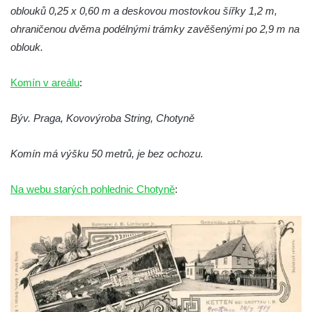
Mattoniho továrna v lázních Kyselka
oblouků 0,25 x 0,60 m a deskovou mostovkou šířky 1,2 m,
ohraničenou dvěma podélnými trámky zavěšenými po 2,9 m na
Dům Stallburg v lázních Kyselka
oblouk.
Vilemínka (Vilemínin dvůr) v lázních
Kyselka
Komín v areálu
:
Švýcarský dvůr v lázních Kyselka
Jindřichův dvůr v lázních Kyselka
Býv. Praga, Kovovýroba String, Chotyně
Altán v lázních Kyselka
Komín má výšku 50 metrů, je bez ochozu.
Mattoniho vila v lázních Kyselka
Bývalý Štichlův Mlýn u Andělské Hory
Na webu starých pohlednic Chotyně
:
Bývalý Hotel Central v Bečově nad Teplou
Dům čp. 254 v Krásné Lípě (kavárna u
Frinda)
Wolfrumova vila v Ústí nad Labem
Hotel Vladimir v Ústí nad Labem
Budova Oblastního muzea v Ústí nad