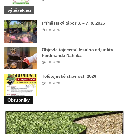
Bývalá továrna Florian Hübel, tkalcovna u
výběžek.eu
Chřibské
Bývalá továrna J. B. Limburger junior,
Příměstský tábor 3. – 7. 8. 2026
přádelny bavlny v Chotyni
7. 8. 2026
Bývalá továrna Johann Schowanek, tovární
výroba dřevěného zboží v Jiřetíně pod
Objevte tajemství lesního adjunkta
Bukovou
Ferdinanda Náhlíka
Strom života na Dymníku v Rumburku
6. 8. 2026
Pavilon Reinerovy fresky v zámeckém
Tolštejnské slavnosti 2026
parku v Duchcově
3. 8. 2026
Dřevěný altán v Teplické ulici v Duchcově
Oplocení čestného dvora zámku v
Obrubniky
Duchcově
Fara u kostela Zvěstování Panny Marie na
náměstí Republiky v Duchcově
Fara před kostelem svatých Petra a Pavla v