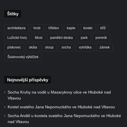
Boru
Dům čp. 211 v Tkalcovské ulici v Novém
Štítky
Boru
Dům čp. 206 v Tkalcovské ulici v Novém
architektura
hrob
hřbitov
kaple
kostel
kříž
Boru
Lužické hory
Most
pamětní deska
park
pomník
Dům čp. 139 ve Špálově ulici v Novém Boru
pískovec
skála
sloup
socha
vyhlídka
zámek
Dům čp. 132 ve Sloupské ulici v Novém
Šluknovský výběžek
Boru
Dům čp. 129 ve Sloupské ulici v Novém
Boru
Nejnovější příspěvky
Dům čp. 109 v Kalinově ulici v Novém Boru
Socha Kruhy na vodě u Masarykovy ulice ve Hluboké nad
Dům čp. 107 v Kalinově ulici v Novém Boru
Vltavou
Dům čp. 46 v ulici T. G. Masaryka v Novém
Kostel svatého Jana Nepomuckého ve Hluboké nad Vltavou
Boru
Socha Anděl u kostela svatého Jana Nepomuckého ve Hluboké
Dům čp. 106 v Kalinově ulici v Novém Boru
nad Vltavou
(informační středisko)