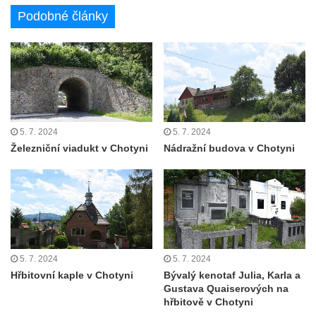
Dvojdům čp. 92 a 93 (hotel Bílý kůň) na
Podobné články
náměstí T. G. Masaryka ve Frýdlantu
Dům čp. 3 na náměstí T. G. Masaryka ve
Frýdlantu
Bývalý špitál čp. 176 ve Frýdlantu
Dům ev.č. 89 v Benešově ulici ve Sloupu v
5. 7. 2024
5. 7. 2024
Čechách
Železniční viadukt v Chotyni
Nádražní budova v Chotyni
Dům čp. 79 v Mlýnské ulici ve Sloupu v
Čechách
Dům čp. 134 v Mlýnské ulici ve Sloupu v
Čechách
Dům čp. 101 v ulici Ke Hradu ve Sloupu v
Čechách
5. 7. 2024
5. 7. 2024
Hřbitovní kaple v Chotyni
Bývalý kenotaf Julia, Karla a
Dům čp. 102 v Potoční ulici ve Sloupu v
Gustava Quaiserových na
Čechách
hřbitově v Chotyni
Dům čp. 109 v ulici Ke Hradu ve Sloupu v