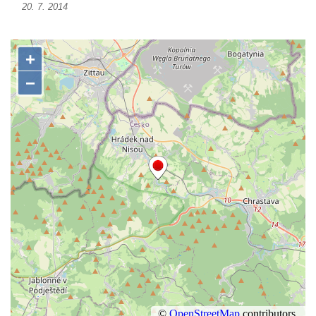
20. 7. 2014
Kamenici
Dům čp. 26 ve Velenicích
Dům čp. 31 ve Velenicích
Dům čp. 121 ve Velenicích
Dům čp. 155 ve Velenicích
Dům čp. 33 – bývalá škola ve Velenicích
Bývalá fara ve Velenicích
Dům ev.č. 26 ve Velenicích
Dům čp. 68 ve Velenicích
Dům čp. 67 ve Svojkově
Torzo domu čp. 6 ve Svojkově
Městské divadlo Chomutov
Ludwig Breitfeld, výroba prýmků – dnes
Pivovar Chalupník v Perštejně