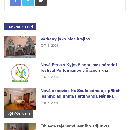
Jeníkově
Areál Mikov v Mikulášovicích – Ignaze
Röslera synové, továrna kovového zboží
naseveru.net
Dům správce hřbitova v Mikulášovicích
Varhany jako hlas krajiny
Tovární budova v Mikulášovicích – Anton
7. 8. 2026
Pohl, továrna na gumové stuhy
Tovární budova čp. 478 v Mikulášovicích –
Franz Frenzel, továrna na nože
Nová Perla v Kyjově hostí mezinárodní
festival Performance v časech krizí
Tovární budova jižně od dolního nádraží v
6. 8. 2026
Mikulášovicích – Josef Kunert & synové,
kovové a kancelářské zboží
Nová expozice Na Saule odhaluje příběh
lesního adjunkta Ferdinanda Náhlíka
Schodiště ke kostelu Nanebevzetí Panny
6. 8. 2026
Marie ve Vilémově
výběžek.eu
Lázeňský dům čp. 82 v Lázních Libverda
Obří sud v Lázních Libverda
Objevte tajemství lesního adjunkta