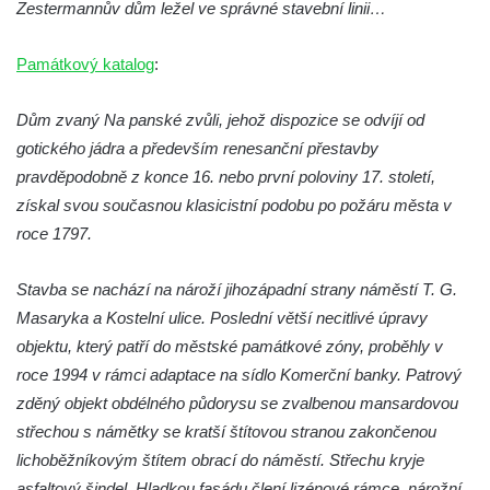
Zestermannův dům ležel ve správné stavební linii…
Labem (bývalá Obecná a měšťanská škola)
Vodní elektrárna Spálov na řece Jizeře
Památkový katalog
:
Torzo střeleckého sloupu ve Chřibské
Dům zvaný Na panské zvůli, jehož dispozice se odvíjí od
Budova ZŠ a MŠ Tadeáše Haenkeho
gotického jádra a především renesanční přestavby
Chřibská čp. 280
pravděpodobně z konce 16. nebo první poloviny 17. století,
Dům čp. 175 ve Chřibské
získal svou současnou klasicistní podobu po požáru města v
Dům čp. 30 ve Chřibské
roce 1797.
Dům čp. 182 ve Chřibské
Dům čp. 10 ve Chřibské
Stavba se nachází na nároží jihozápadní strany náměstí T. G.
Masaryka a Kostelní ulice. Poslední větší necitlivé úpravy
Budova základní školy v Lužci nad Vltavou
objektu, který patří do městské památkové zóny, proběhly v
Dům čp. 11 v Hrobčicích
roce 1994 v rámci adaptace na sídlo Komerční banky. Patrový
Budova stáčírny Bílina-Kyselka
zděný objekt obdélného půdorysu se zvalbenou mansardovou
Rodný dům Josefa Hory v Dobříni
střechou s námětky se kratší štítovou stranou zakončenou
Královská mincovna v Jáchymově
lichoběžníkovým štítem obrací do náměstí. Střechu kryje
Chudobinec Franze Preidla v České
asfaltový šindel. Hladkou fasádu člení lizénové rámce, nárožní