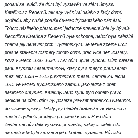
podání se uvádí, že dům byl vystavěn ve zlém úmyslu
Mattoniho továrna v lázních Kyselka
Kateřinou z Redernů, tak aby vyčníval daleko z řady domů
Dům Stallburg v lázních Kyselka
dopředu, aby hrubě porušil čtverec frýdlantského náměstí.
Vilemínka (Vilemínin dvůr) v lázních
Tohoto násilného přestoupení jednotné stavební linie by bývala
Kyselka
šlechtična Kateřina z Redernů byla schopna, neboť byla náležitě
Švýcarský dvůr v lázních Kyselka
známa její nenávist proti Frýdlantským. Je těžké zpětně určit
Jindřichův dvůr v lázních Kyselka
přesné stavební rozměry tohoto domu před více než 300 lety,
když v letech 1606, 1634, 1797 dům úplně vyhořel. Dům náležel
Altán v lázních Kyselka
panu Kryštofu Zestermannovi, který byl s malým přerušením
Mattoniho vila v lázních Kyselka
mezi léty 1598 – 1615 purkmistrem města. Zemřel 24. ledna
Bývalý Štichlův Mlýn u Andělské Hory
1615 ve vězení frýdlantského zámku, jako jedna z obětí
Bývalý Hotel Central v Bečově nad Teplou
násilného smýšlení Kateřiny. Jeho synu bylo odňato právo
Dům čp. 254 v Krásné Lípě (kavárna u
dědičné na dům, dům byl posléze převzat hraběnkou Kateřinou
Frinda)
do nucené správy. Tehdy prý hledala hraběnka ve vlastnictví
Wolfrumova vila v Ústí nad Labem
města Frýdlantu prodejnu pro panské pivo. Před dům
Zestermannův dala vystaviti přístavbu, sahající daleko do
Hotel Vladimir v Ústí nad Labem
náměstí a ta byla zařízena jako hraběcí výčepna. Původní
Budova Oblastního muzea v Ústí nad