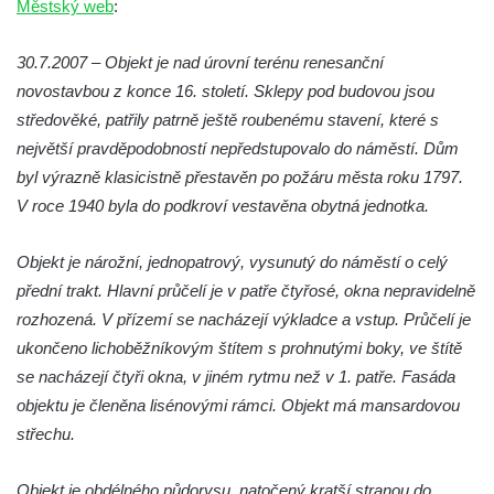
Městský web
:
Solnice na Piaristickém náměstí v Českých
Budějovicích
30.7.2007 – Objekt je nad úrovní terénu renesanční
Biskupská rezidence v Českých
novostavbou z konce 16. století. Sklepy pod budovou jsou
Budějovicích
středověké, patřily patrně ještě roubenému stavení, které s
Dům čp. 20 ve Velešíně, zvaný U Kantůrků
největší pravděpodobností nepředstupovalo do náměstí. Dům
či Kaplanka
byl výrazně klasicistně přestavěn po požáru města roku 1797.
V roce 1940 byla do podkroví vestavěna obytná jednotka.
Fara v Římově
Budova spořitelny čp. 1127/1 a 1127/25 v
Objekt je nárožní, jednopatrový, vysunutý do náměstí o celý
Rumburku
přední trakt. Hlavní průčelí je v patře čtyřosé, okna nepravidelně
Pobočka Německé zemědělské a
rozhozená. V přízemí se nacházejí výkladce a vstup. Průčelí je
průmyslové banky čp. 852/30 v Rumburku
ukončeno lichoběžníkovým štítem s prohnutými boky, ve štítě
Gymnázium v Rumburku
se nacházejí čtyři okna, v jiném rytmu než v 1. patře. Fasáda
Budova čp. 1066/3 (Základní škola Tyršova)
objektu je členěna lisénovými rámci. Objekt má mansardovou
v Rumburku
střechu.
Dům čp. 100/5 na Lužickém náměstí v
Objekt je obdélného půdorysu, natočený kratší stranou do
Rumburku