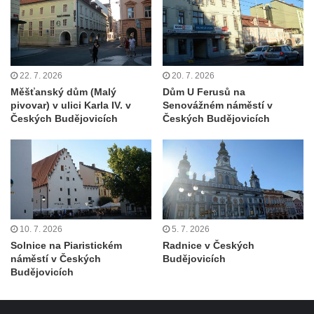
Kittelův dům čp. 101 v Novém Boru
Hornický dům Sokolov
Dům kultury Ostrov
22. 7. 2026
20. 7. 2026
Venkovské usedlosti Nový Drahov
Měšťanský dům (Malý
Dům U Ferusů na
pivovar) v ulici Karla IV. v
Senovážném náměstí v
Fuchsova vila v Kraslicích
Českých Budějovicích
Českých Budějovicích
Katova ulička v Kadani
Kittelův dům v Krásné u Pěnčína
Fara u kostela svatého Josefa v Krásné u
Pěnčína
Altán v parku u školy v Teplicích nad Metují
10. 7. 2026
5. 7. 2026
Krakonošovy schody v Teplicích nad Metují
Solnice na Piaristickém
Radnice v Českých
Kubečkova fara čp. 54 v Machovské Lhotě
náměstí v Českých
Budějovicích
Budějovicích
Vila Landhaus čp. 1230/6 v ulici Pod
Doubravkou v Teplicích