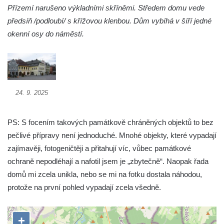
Spořitelna v Turnově
Přízemí narušeno výkladními skříněmi. Středem domu vede
Hostinec ve Svojkově
předsíň /podloubí/ s křížovou klenbou. Dům vybíhá v šíří jedné
Dům obuvi Baťa v Liberci
okenní osy do náměstí.
Hotel Cristal v Železném Brodě
Spořitelna a muzeum v Železném Brodě
Spořitelna v Semilech
24. 9. 2025
Dům čp. 2 v Semilech (sídlo Muzea a
Pojizerské galerie)
PS: S focením takových památkově chráněných objektů to bez
Obecní dům v Semilech
pečlivé přípravy není jednoduché. Mnohé objekty, které vypadají
Pila U Lišáka u Rabštejna nad Střelou
zajímavěji, fotogeničtěji a přitahují víc, vůbec památkové
Bývalá fara v Pražské ulici v Bochově
ochraně nepodléhají a nafotil jsem je „zbytečně“. Naopak řada
Fara u kostela svatých Petra a Pavla ve
domů mi zcela unikla, nebo se mi na fotku dostala náhodou,
Žluticích
protože na první pohled vypadají zcela všedně.
Fuchsova vila v České Kamenici
Robert Fuchs, papírna v České Kamenici