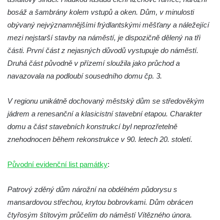
Kamenici
bosáž a šambrány kolem vstupů a oken. Dům, v minulosti
obývaný nejvýznamnějšími frýdlantskými měšťany a náležející
Dům čp. 26 ve Velenicích
mezi nejstarší stavby na náměstí, je dispozičně dělený na tři
Dům čp. 31 ve Velenicích
části. První část z nejasných důvodů vystupuje do náměstí.
Dům čp. 121 ve Velenicích
Druhá část původně v přízemí sloužila jako průchod a
Dům čp. 155 ve Velenicích
navazovala na podloubí sousedního domu čp. 3.
Dům čp. 33 – bývalá škola ve Velenicích
V regionu unikátně dochovaný městský dům se středověkým
Bývalá fara ve Velenicích
jádrem a renesanční a klasicistní stavební etapou. Charakter
Dům ev.č. 26 ve Velenicích
domu a část stavebních konstrukcí byl neprozřetelně
Dům čp. 68 ve Velenicích
znehodnocen během rekonstrukce v 90. letech 20. století.
Dům čp. 67 ve Svojkově
Torzo domu čp. 6 ve Svojkově
Původní evidenční list památky
:
Městské divadlo Chomutov
Patrový zděný dům nárožní na obdélném půdorysu s
Ludwig Breitfeld, výroba prýmků – dnes
mansardovou střechou, krytou bobrovkami. Dům obrácen
Pivovar Chalupník v Perštejně
čtyřosým štítovým průčelím do náměstí Vítězného února.