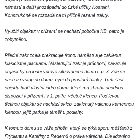
náměstí a delší jihozápadní do úzké uličky Kostelní.
Dům čp. 105/10 na Lužickém náměstí v
Konstrukčně se rozpadá na tři příčně řezané trakty.
Rumburku
Dům čp. 103/8 na Lužickém náměstí v
Využití objektu: v přízemí se nachází pobočka KB, patro je
Rumburku
zobytněno.
Dům čp. 101/6 na Lužickém náměstí v
Rumburku
Přední trakt zcela překračuje frontu náměstí a je zaklenut
klasicistně plackami. Následující trakt je průchozí, navazuje
Dům čp. 104/9 na Lužickém náměstí v
organicky na loubí vpravo situovaného domu č.p. 3. Zde se
Rumburku
nachází vstup do domu, nyní do prostorů banky. Třetí část
Dům čp. 102/7 na Lužickém náměstí v
objektu tvoří vlastní jádro domu, které má zhruba shodnou
Rumburku
dispozici v přízemí i v 1. patře, včetně kleneb. Pod levou
Dům čp. 99/4 na Lužickém náměstí v
třetinou objektu se nachází sklep, zaklenutý valenou kamennou
Rumburku (tiskárna Heinricha Pfeifera)
klenbou, jejíž patka je téměř u podlahy.
Bývalý špitál v Teplé
Josef Meisel jun., tkalcovna a barevna u
K tomuto domu se váže příběh, který se týká sporu měšťanů z
Dolního Podluží
Frýdlantu a Kateřiny z Redernů o práva várečná. Dle lidového