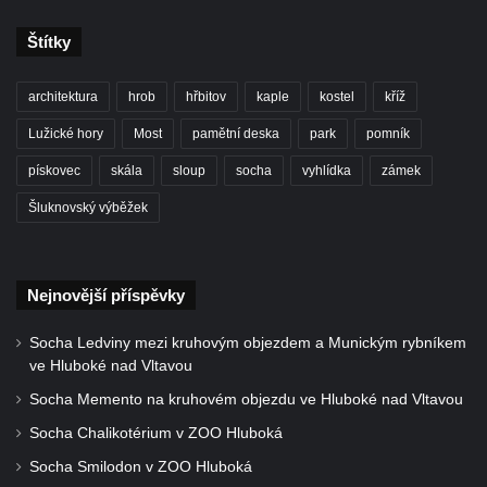
Jirschova vila čp. 1348/10 v ulici Pod
Doubravkou v Teplicích
Štítky
Dům čp. 270 v ulici U Hrádku zvaný
Škvárovník v Teplicích
architektura
hrob
hřbitov
kaple
kostel
kříž
Úřednický dům s voliérou u zámku v
Lužické hory
Most
pamětní deska
park
pomník
Teplicích
pískovec
skála
sloup
socha
vyhlídka
zámek
Opěrná zeď s balustrádou a zamřížovanými
Šluknovský výběžek
okny u zámku v Teplicích
Ptačí schody u zámku v Teplicích
Pavilon Kolostůjovy věžičky v Teplicích
Nejnovější příspěvky
Dům čp. 72/1 v Lázeňské ulici v Teplicích –
Socha Ledviny mezi kruhovým objezdem a Munickým rybníkem
Zlaté slunce
ve Hluboké nad Vltavou
Protiletecký kryt v Tanvaldu
Socha Memento na kruhovém objezdu ve Hluboké nad Vltavou
Riedlova vila v Desné
Socha Chalikotérium v ZOO Hluboká
Dům čp. 16 ve Starých Křečanech
Socha Smilodon v ZOO Hluboká
Dům čp. 15 ve Starých Křečanech