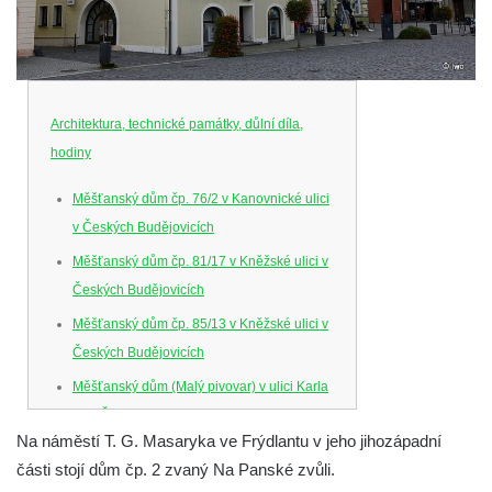
Architektura, technické památky, důlní díla,
hodiny
Měšťanský dům čp. 76/2 v Kanovnické ulici
v Českých Budějovicích
Měšťanský dům čp. 81/17 v Kněžské ulici v
Českých Budějovicích
Měšťanský dům čp. 85/13 v Kněžské ulici v
Českých Budějovicích
Měšťanský dům (Malý pivovar) v ulici Karla
IV. v Českých Budějovicích
Na náměstí T. G. Masaryka ve Frýdlantu v jeho jihozápadní
Dům U Ferusů na Senovážném náměstí v
části stojí dům čp. 2 zvaný Na Panské zvůli.
Českých Budějovicích