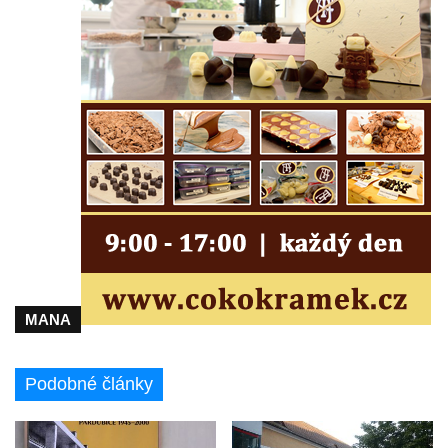
Čechách
Dům čp. 181 v Mikovcově ulici ve Sloupu v
Čechách
Dům čp. 167 v ulici Pod Hradem ve Sloupu
v Čechách
Dům čp. 149 v Alšově ulici v Novém Boru
Dům čp. 172 v Palackého ulici v Novém
Boru
Dům čp. 170 na Palackého náměstí v
Novém Boru
Dům čp. 183 na Palackého náměstí v
MANA
Novém Boru
Dům čp. 184 na Palackého náměstí v
Podobné články
Novém Boru
Dům čp. 215 v ulici Bratří Čapků v Novém