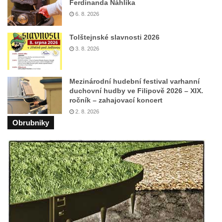
Ferdinanda Náhlíka
Lázeňský dům Jizera čp. 116 v Lázních
6. 8. 2026
Libverda
Lázeňský dům Depandance Vodoléčba čp.
Tolštejnské slavnosti 2026
113 v Lázních Libverda
3. 8. 2026
Dům čp. 94 na náměstí T. G. Masaryka ve
Frýdlantu
Mezinárodní hudební festival varhanní
Dům čp. 104 na náměstí T. G. Masaryka ve
duchovní hudby ve Filipově 2026 – XIX.
ročník – zahajovací koncert
Frýdlantu
2. 8. 2026
Dům čp. 102 na náměstí T. G. Masaryka ve
Obrubniky
Frýdlantu
Dům čp. 2 zvaný Na Panské zvůli na
náměstí T. G. Masaryka ve Frýdlantu
Dům čp. 95 na náměstí T. G. Masaryka ve
Frýdlantu
Dům čp. 43 v Havlíčkově ulici ve Frýdlantu
Dům čp. 42 v Havlíčkově ulici ve Frýdlantu