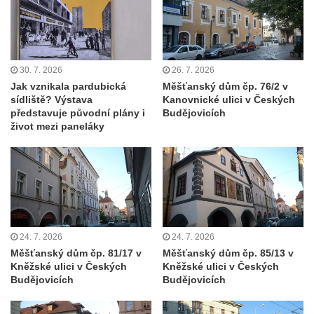
Boru
Dům čp. 211 v Tkalcovské ulici v Novém
Boru
Dům čp. 206 v Tkalcovské ulici v Novém
30. 7. 2026
26. 7. 2026
Boru
Jak vznikala pardubická
Měšťanský dům čp. 76/2 v
sídliště? Výstava
Kanovnické ulici v Českých
Dům čp. 139 ve Špálově ulici v Novém Boru
představuje původní plány i
Budějovicích
život mezi paneláky
Dům čp. 132 ve Sloupské ulici v Novém
Boru
Dům čp. 129 ve Sloupské ulici v Novém
Boru
Dům čp. 109 v Kalinově ulici v Novém Boru
Dům čp. 107 v Kalinově ulici v Novém Boru
24. 7. 2026
24. 7. 2026
Dům čp. 46 v ulici T. G. Masaryka v Novém
Měšťanský dům čp. 81/17 v
Měšťanský dům čp. 85/13 v
Kněžské ulici v Českých
Kněžské ulici v Českých
Boru
Budějovicích
Budějovicích
Dům čp. 106 v Kalinově ulici v Novém Boru
(informační středisko)