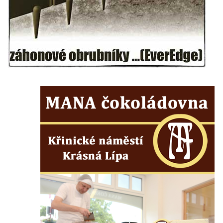
Dvojdům čp. 92 a 93 (hotel Bílý kůň) na
náměstí T. G. Masaryka ve Frýdlantu
Dům čp. 3 na náměstí T. G. Masaryka ve
Frýdlantu
Bývalý špitál čp. 176 ve Frýdlantu
Dům ev.č. 89 v Benešově ulici ve Sloupu v
Čechách
Dům čp. 79 v Mlýnské ulici ve Sloupu v
Čechách
Dům čp. 134 v Mlýnské ulici ve Sloupu v
Čechách
Dům čp. 101 v ulici Ke Hradu ve Sloupu v
Čechách
Dům čp. 102 v Potoční ulici ve Sloupu v
Čechách
Dům čp. 109 v ulici Ke Hradu ve Sloupu v