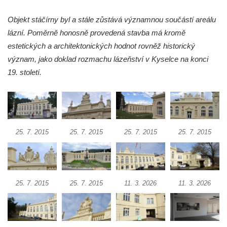
Velkém náměstí v Hradci Králové
Objekt stáčírny byl a stále zůstává významnou součástí areálu
Bývalá Státní odborná škola koželužská v
lázní. Poměrně honosně provedená stavba má kromě
Hradci Králové
estetických a architektonických hodnot rovněž historický
Budova muzea v Hradci Králové
význam, jako doklad rozmachu lázeňství v Kyselce na konci
19. století.
Tyršův dům v Tyršově ulici v Mělníku
Budova bývalého gymnázia v Tyršově ulici
v Mělníku
Knihtiskárna Jiřího Jelena v ulici U Tanku v
Mělníku
25. 7. 2015
25. 7. 2015
25. 7. 2015
25. 7. 2015
Dům čp. 27 na náměstí Míru v Mělníku
Dům U Zlatého hroznu na náměstí Míru v
Mělníku
25. 7. 2015
25. 7. 2015
11. 3. 2026
11. 3. 2026
Bývalá Okresní hospodářská záložna v ulici
Fibichova v Mělníku
Husův dům u evangelického kostela v