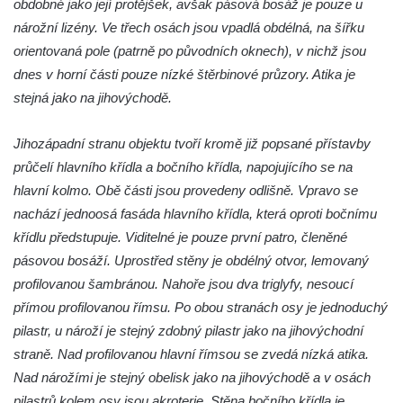
Dům čp. 183 na Palackého náměstí v
obdobné jako její protějšek, avšak pásová bosáž je pouze u
Novém Boru
nárožní lizény. Ve třech osách jsou vpadlá obdélná, na šířku
orientovaná pole (patrně po původních oknech), v nichž jsou
Dům čp. 184 na Palackého náměstí v
dnes v horní části pouze nízké štěrbinové průzory. Atika je
Novém Boru
stejná jako na jihovýchodě.
Dům čp. 215 v ulici Bratří Čapků v Novém
Boru
Jihozápadní stranu objektu tvoří kromě již popsané přístavby
Dům čp. 211 v Tkalcovské ulici v Novém
průčelí hlavního křídla a bočního křídla, napojujícího se na
Boru
hlavní kolmo. Obě části jsou provedeny odlišně. Vpravo se
Dům čp. 206 v Tkalcovské ulici v Novém
nachází jednoosá fasáda hlavního křídla, která oproti bočnímu
Boru
křídlu předstupuje. Viditelné je pouze první patro, členěné
Dům čp. 139 ve Špálově ulici v Novém Boru
pásovou bosáží. Uprostřed stěny je obdélný otvor, lemovaný
profilovanou šambránou. Nahoře jsou dva triglyfy, nesoucí
Dům čp. 132 ve Sloupské ulici v Novém
přímou profilovanou římsu. Po obou stranách osy je jednoduchý
Boru
pilastr, u nároží je stejný zdobný pilastr jako na jihovýchodní
Dům čp. 129 ve Sloupské ulici v Novém
straně. Nad profilovanou hlavní římsou se zvedá nízká atika.
Boru
Nad nárožími je stejný obelisk jako na jihovýchodě a v osách
Dům čp. 109 v Kalinově ulici v Novém Boru
pilastrů kolem osy jsou akroterie. Stěna bočního křídla je