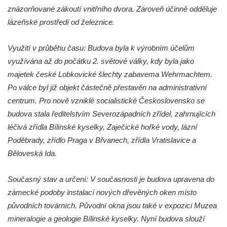
Dům čp. 99/4 na Lužickém náměstí v
znázorňované zákoutí vnitřního dvora. Zároveň účinně odděluje
Rumburku (tiskárna Heinricha Pfeifera)
lázeňské prostředí od železnice.
Bývalý špitál v Teplé
Josef Meisel jun., tkalcovna a barevna u
Využití v průběhu času: Budova byla k výrobním účelům
Dolního Podluží
využívána až do počátku 2. světové války, kdy byla jako
majetek české Lobkovické šlechty zabavema Wehrmachtem.
Mattoniho továrna v lázních Kyselka
Po válce byl již objekt částečně přestavěn na administrativní
Dům Stallburg v lázních Kyselka
centrum. Pro nově vzniklé socialistické Československo se
Vilemínka (Vilemínin dvůr) v lázních
budova stala ředitelstvím Severozápadních zřídel, zahrnujících
Kyselka
léčivá zřídla Bílinské kyselky, Zaječické hořké vody, lázní
Švýcarský dvůr v lázních Kyselka
Poděbrady, zřídlo Praga v Břvanech, zřídla Vratislavice a
Jindřichův dvůr v lázních Kyselka
Běloveská Ida.
Altán v lázních Kyselka
Současný stav a určení: V současnosti je budova upravena do
Mattoniho vila v lázních Kyselka
zámecké podoby instalací nových dřevěných oken místo
Bývalý Štichlův Mlýn u Andělské Hory
původních továrních. Původní okna jsou také v expozici Muzea
Bývalý Hotel Central v Bečově nad Teplou
mineralogie a geologie Bílinské kyselky. Nyní budova slouží