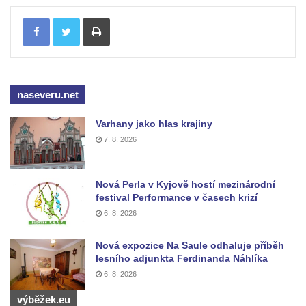
Květinové hodiny v ulici Boženy Němcové v
Tisknout
Chomutově
Obří sedačky v Čermákových sadech v
Rakovníku
Bývalé popraviště na Šibeničním vrchu u
naseveru.net
Bečova nad Teplou
Varhany jako hlas krajiny
Bývalá pozorovatelna civilní obrany na
7. 8. 2026
Hostibejku v Kralupech nad Vltavou
Altán v areálu Zahnovy vily v Kamenickém
Nová Perla v Kyjově hostí mezinárodní
Šenově
festival Performance v časech krizí
Zděný Holubí dům u čp. 297 v Luhu v
6. 8. 2026
Raspenavě
Nová expozice Na Saule odhaluje příběh
Gloriet na kolonádě v Lázních Libverda
lesního adjunkta Ferdinanda Náhlíka
Altán Mariánského pramene na kolonádě v
6. 8. 2026
Lázních Libverda
výběžek.eu
Altán Eduardova pramene na kolonádě v