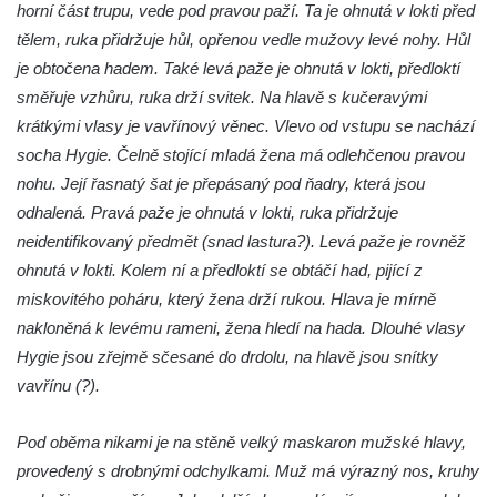
Zlaté slunce
horní část trupu, vede pod pravou paží. Ta je ohnutá v lokti před
tělem, ruka přidržuje hůl, opřenou vedle mužovy levé nohy. Hůl
Protiletecký kryt v Tanvaldu
je obtočena hadem. Také levá paže je ohnutá v lokti, předloktí
Riedlova vila v Desné
směřuje vzhůru, ruka drží svitek. Na hlavě s kučeravými
Dům čp. 16 ve Starých Křečanech
krátkými vlasy je vavřínový věnec. Vlevo od vstupu se nachází
Dům čp. 15 ve Starých Křečanech
socha Hygie. Čelně stojící mladá žena má odlehčenou pravou
Model rozhledny Vlčí hora ve Starých
nohu. Její řasnatý šat je přepásaný pod ňadry, která jsou
Křečanech
odhalená. Pravá paže je ohnutá v lokti, ruka přidržuje
neidentifikovaný předmět (snad lastura?). Levá paže je rovněž
Budova fary ve Starých Křečanech
ohnutá v lokti. Kolem ní a předloktí se obtáčí had, pijící z
Skalní sklípky v Dubé (Sadová ulice)
miskovitého poháru, který žena drží rukou. Hlava je mírně
Dům č.p. 208/80 v Dlouhé ulici v Dubé
nakloněná k levému rameni, žena hledí na hada. Dlouhé vlasy
Dům č.p. 97/85 v Dlouhé ulici v Dubé
Hygie jsou zřejmě sčesané do drdolu, na hlavě jsou snítky
Dům č.p. 96/87 v Dlouhé ulici v Dubé
vavřínu (?).
Dům č.p. 94/91 v Dlouhé ulici v Dubé
Pod oběma nikami je na stěně velký maskaron mužské hlavy,
Dům č.p. 91/97 v Dlouhé ulici v Dubé
provedený s drobnými odchylkami. Muž má výrazný nos, kruhy
Dům č.p. 90/99 v Dlouhé ulici v Dubé