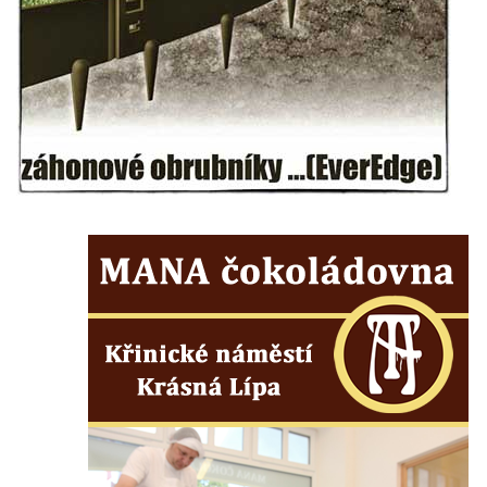
Hudební altán u lázeňského domu Bílina v
Bílině-Kyselce
Letohrádek Milešov
Vila Pfaffenhof (zámeček Fafák – Veveří) u
továrny Richard v Litoměřicích
Malé Litoměřice
Radovesická výsypka
Hospodářská usedlost u čp. 5 v Brňanech
Altán bývalého akvária v sadech
Československé armády v Chomutově
Dřevěná stáj na rozcestí ve Dřevcích
Hvězdárna Staré (Třebívlice)
Cihlářská pec u Hnojnice
Údajná kaple u silnice v České Vsi
(Jablonné v Podještědí) – ve skutečnosti