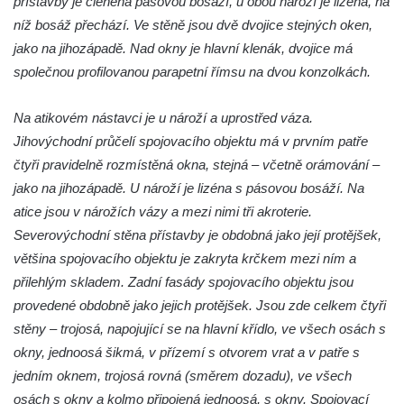
přístavby je členěná pásovou bosáží, u obou nároží je lizéna, na
Bývalý vrchnostenský špitál v České
níž bosáž přechází. Ve stěně jsou dvě dvojice stejných oken,
Kamenici
jako na jihozápadě. Nad okny je hlavní klenák, dvojice má
společnou profilovanou parapetní římsu na dvou konzolkách.
Severočeské divadlo opery a baletu v Ústí
nad Labem
Na atikovém nástavci je u nároží a uprostřed váza.
Vinice v Brné
Jihovýchodní průčelí spojovacího objektu má v prvním patře
Café Henke v Rumburku
čtyři pravidelně rozmístěná okna, stejná – včetně orámování –
Obřadní síň hřbitova v Kralupech nad
jako na jihozápadě. U nároží je lizéna s pásovou bosáží. Na
Vltavou
atice jsou v nárožích vázy a mezi nimi tři akroterie.
Automatické mlýny
Severovýchodní stěna přístavby je obdobná jako její protějšek,
většina spojovacího objektu je zakryta krčkem mezi ním a
Sluneční hodiny ve Vehlovicích
přilehlým skladem. Zadní fasády spojovacího objektu jsou
Hospodářský dvůr – Palmův statek v
provedené obdobně jako jejich protějšek. Jsou zde celkem čtyři
Jablonném v Podještědí-Markvarticích
stěny – trojosá, napojující se na hlavní křídlo, ve všech osách s
Dům U Zlaté hvězdy čp. 11 v ulici 5. května
okny, jednoosá šikmá, v přízemí s otvorem vrat a v patře s
v Mělníku
jedním oknem, trojosá rovná (směrem dozadu), ve všech
Dvůr Hořín
osách s okny a kolmo připojená jednoosá, s okny. Spojovací