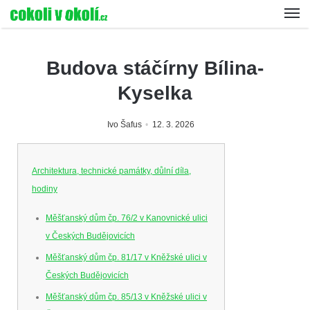
Budova stáčírny Bílina-
Kyselka
Ivo Šafus
12. 3. 2026
Architektura, technické památky, důlní díla,
hodiny
Měšťanský dům čp. 76/2 v Kanovnické ulici
v Českých Budějovicích
Měšťanský dům čp. 81/17 v Kněžské ulici v
Českých Budějovicích
Měšťanský dům čp. 85/13 v Kněžské ulici v