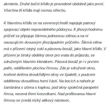
Litvínově
akroterie. Druhé boční křídlo je provedené obdobně jako první.
Všechna tři křídla mají rovnou střechu.
Textilní továrna v Šumné-Litvínově
Úpravna vody Bílý potok – Meziboří
K hlavnímu křídlu se na severovýchodě napojuje patrový
Barokní sýpka (bývalá tvrz) v Lišnici
spojovací objekt nepravidelného půdorysu. K jihovýchodnímu
Bývalý statek čp. 14 v centru Polerad
průčelí se připojuje šikmou jednoosou stěnou a na ní
Nádražní budova v Chotyni
navazujícím dvouosým jihozápadním průčelím. Šikmá stěna
má v přízemí stejný sokl a pásovou bosáž, jako hlavní křídlo. V
Bývalá venkovská usedlost (hotel RON) u
přízemí je široký obdélný otvor pro vrata do průjezdu, se
kostela svatého Mikuláše v Mikulášovicích
sdruženým hlavním klenákem. Pásová bosáž je i v prvním
Fara u kostela Navštívení Panny Marie v
patře, odděleném plochou římsou. Zde je sdružené okno,
Lobendavě
tvořené dvěma dvoukřídlými okny ve špaletě, s poutcem
Ambity křížové cesty u kostela svatého Jiří
oddělenou dvoudílnou horní částí. Na bocích a nahoře je
ve Chřibské
šambrána s ušima s kapkou, pod okny společná parapetní
Bývalé děkanství u kostela svatého Jiří v
římsa, nesená třemi konzolkami. Nad profilovanou hlavní
Horním Slavkově
římsou se zvedá nízký atikový nástavec.
Skalní most Bastei