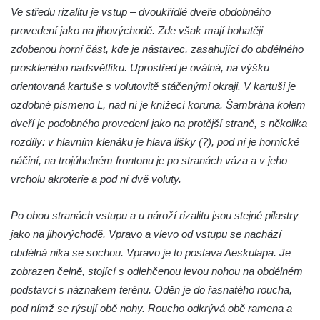
Ve středu rizalitu je vstup – dvoukřídlé dveře obdobného
Krakonošovy schody v Teplicích nad Metují
provedení jako na jihovýchodě. Zde však mají bohatěji
Kubečkova fara čp. 54 v Machovské Lhotě
zdobenou horní část, kde je nástavec, zasahující do obdélného
Vila Landhaus čp. 1230/6 v ulici Pod
proskleného nadsvětlíku. Uprostřed je oválná, na výšku
Doubravkou v Teplicích
orientovaná kartuše s volutovitě stáčenými okraji. V kartuši je
Jirschova vila čp. 1348/10 v ulici Pod
ozdobné písmeno L, nad ní je knížecí koruna. Šambrána kolem
Doubravkou v Teplicích
dveří je podobného provedení jako na protější straně, s několika
Dům čp. 270 v ulici U Hrádku zvaný
rozdíly: v hlavním klenáku je hlava lišky (?), pod ní je hornické
Škvárovník v Teplicích
náčiní, na trojúhelném frontonu je po stranách váza a v jeho
vrcholu akroterie a pod ní dvě voluty.
Úřednický dům s voliérou u zámku v
Teplicích
Po obou stranách vstupu a u nároží rizalitu jsou stejné pilastry
Opěrná zeď s balustrádou a zamřížovanými
jako na jihovýchodě. Vpravo a vlevo od vstupu se nachází
okny u zámku v Teplicích
obdélná nika se sochou. Vpravo je to postava Aeskulapa. Je
Ptačí schody u zámku v Teplicích
zobrazen čelně, stojící s odlehčenou levou nohou na obdélném
Pavilon Kolostůjovy věžičky v Teplicích
podstavci s náznakem terénu. Oděn je do řasnatého roucha,
Dům čp. 72/1 v Lázeňské ulici v Teplicích –
pod nímž se rýsují obě nohy. Roucho odkrývá obě ramena a