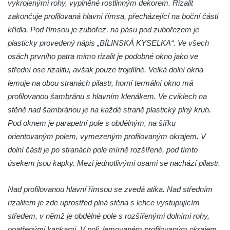
vykrojenými rohy, vyplněné rostlinným dekorem. Rizalit
Oplocení čestného dvora zámku v
zakončuje profilovaná hlavní římsa, přecházející na boční části
Duchcově
křídla. Pod římsou je zubořez, na pásu pod zubořezem je
Fara u kostela Zvěstování Panny Marie na
plasticky provedený nápis „BÍLINSKÁ KYSELKA“. Ve všech
náměstí Republiky v Duchcově
osách prvního patra mimo rizalit je podobné okno jako ve
Fara před kostelem svatých Petra a Pavla v
střední ose rizalitu, avšak pouze trojdílné. Velká dolní okna
Jeníkově
lemuje na obou stranách pilastr, horní termální okno má
Areál Mikov v Mikulášovicích – Ignaze
profilovanou šambránu s hlavním klenákem. Ve cviklech na
Röslera synové, továrna kovového zboží
stěně nad šambránou je na každé straně plastický plný kruh.
Pod oknem je parapetní pole s obdélným, na šířku
Dům správce hřbitova v Mikulášovicích
orientovaným polem, vymezeným profilovaným okrajem. V
Tovární budova v Mikulášovicích – Anton
dolní části je po stranách pole mírně rozšířené, pod tímto
Pohl, továrna na gumové stuhy
úsekem jsou kapky. Mezi jednotlivými osami se nachází pilastr.
Tovární budova čp. 478 v Mikulášovicích –
Franz Frenzel, továrna na nože
Nad profilovanou hlavní římsou se zvedá atika. Nad středním
Tovární budova jižně od dolního nádraží v
rizalitem je zde uprostřed plná stěna s lehce vystupujícím
Mikulášovicích – Josef Kunert & synové,
středem, v němž je obdélné pole s rozšířenými dolními rohy,
kovové a kancelářské zboží
opatřenými kapkami. V poli, lemovaném profilovaným okrajem,