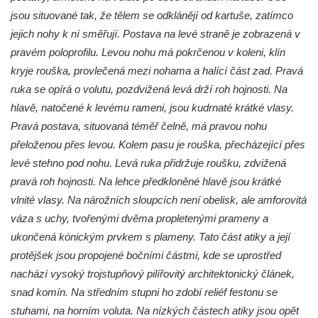
jsou situované tak, že tělem se odklánějí od kartuše, zatímco
Památník bývalého nádraží Strupčice
jejich nohy k ní směřují. Postava na levé straně je zobrazená v
zaniklé místní železniční dráhy Počerady –
pravém poloprofilu. Levou nohu má pokrčenou v koleni, klín
Vrskmaň
kryje rouška, provlečená mezi nohama a halící část zad. Pravá
Fara u kostela svaté Kateřiny Alexandrijské
ruka se opírá o volutu, pozdvižená levá drží roh hojnosti. Na
ve Sloupu v Čechách
hlavě, natočené k levému rameni, jsou kudrnaté krátké vlasy.
Dům č.ev. 124 v Janově-Novém Boru
Pravá postava, situovaná téměř čelně, má pravou nohu
Viniční dům Kartuziánský lis v Mělníku
přeloženou přes levou. Kolem pasu je rouška, přecházející přes
Barokní sýpka v Brníkově
levé stehno pod nohu. Levá ruka přidržuje roušku, zdvižená
pravá roh hojnosti. Na lehce předkloněné hlavě jsou krátké
Budova kampeličky v Podbradci
vlnité vlasy. Na nárožních sloupcích není obelisk, ale amforovitá
Bývalá železniční stanice Horní Jiřetín
váza s uchy, tvořenými dvěma propletenými prameny a
Dům čp. 3 na Mírovém náměstí v
ukončená kónickým prvkem s plameny. Tato část atiky a její
Postoloprtech
protějšek jsou propojené bočními částmi, kde se uprostřed
Budova bývalé restaurace Pod lesem čp.
nachází vysoký trojstupňový pilířovitý architektonický článek,
2119 v Tylově ulici v Litvínově
snad komín. Na středním stupni ho zdobí reliéf festonu se
Rieckenova vila u textilní továrny v Šumné-
stuhami, na horním voluta. Na nízkých částech atiky jsou opět