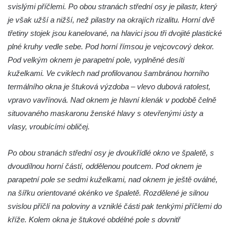
svislými příčlemi. Po obou stranách střední osy je pilastr, který
Fara u kostela svatých Petra a Pavla ve
je však užší a nižší, než pilastry na okrajích rizalitu. Horní dvě
Žluticích
třetiny stojek jsou kanelované, na hlavici jsou tři dvojité plastické
Fuchsova vila v České Kamenici
plné kruhy vedle sebe. Pod horní římsou je vejcovcový dekor.
Robert Fuchs, papírna v České Kamenici
Pod velkým oknem je parapetní pole, vyplněné desíti
kuželkami. Ve cviklech nad profilovanou šambránou horního
Bývalá továrna Florian Hübel, tkalcovna u
termálního okna je štuková výzdoba – vlevo dubová ratolest,
Chřibské
vpravo vavřínová. Nad oknem je hlavní klenák v podobě čelně
Bývalá továrna J. B. Limburger junior,
situovaného maskaronu ženské hlavy s otevřenými ústy a
přádelny bavlny v Chotyni
vlasy, vroubícími obličej.
Bývalá továrna Johann Schowanek, tovární
výroba dřevěného zboží v Jiřetíně pod
Po obou stranách střední osy je dvoukřídlé okno ve špaletě, s
Bukovou
dvoudílnou horní částí, oddělenou poutcem. Pod oknem je
Strom života na Dymníku v Rumburku
parapetní pole se sedmi kuželkami, nad oknem je ještě oválné,
Pavilon Reinerovy fresky v zámeckém
na šířku orientované okénko ve špaletě. Rozdělené je silnou
parku v Duchcově
svislou příčlí na poloviny a vzniklé části pak tenkými příčlemi do
kříže. Kolem okna je štukové obdélné pole s dovnitř
Dřevěný altán v Teplické ulici v Duchcově