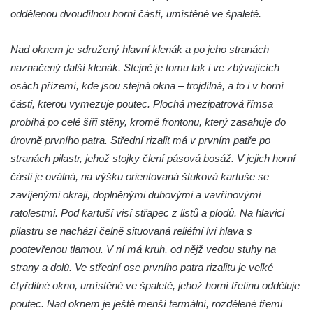
oddělenou dvoudílnou horní částí, umístěné ve špaletě.
Torzo domu čp. 6 ve Svojkově
Městské divadlo Chomutov
Nad oknem je sdružený hlavní klenák a po jeho stranách
Ludwig Breitfeld, výroba prýmků – dnes
naznačený další klenák. Stejně je tomu tak i ve zbývajících
Pivovar Chalupník v Perštejně
osách přízemí, kde jsou stejná okna – trojdílná, a to i v horní
Spořitelna v Turnově
části, kterou vymezuje poutec. Plochá mezipatrová římsa
Hostinec ve Svojkově
probíhá po celé šíři stěny, kromě frontonu, který zasahuje do
úrovně prvního patra. Střední rizalit má v prvním patře po
Dům obuvi Baťa v Liberci
stranách pilastr, jehož stojky člení pásová bosáž. V jejich horní
Hotel Cristal v Železném Brodě
části je oválná, na výšku orientovaná štuková kartuše se
Spořitelna a muzeum v Železném Brodě
zavíjenými okraji, doplněnými dubovými a vavřínovými
Spořitelna v Semilech
ratolestmi. Pod kartuší visí střapec z listů a plodů. Na hlavici
Dům čp. 2 v Semilech (sídlo Muzea a
pilastru se nachází čelně situovaná reliéfní lví hlava s
Pojizerské galerie)
pootevřenou tlamou. V ní má kruh, od nějž vedou stuhy na
Obecní dům v Semilech
strany a dolů. Ve střední ose prvního patra rizalitu je velké
čtyřdílné okno, umístěné ve špaletě, jehož horní třetinu odděluje
Pila U Lišáka u Rabštejna nad Střelou
poutec. Nad oknem je ještě menší termální, rozdělené třemi
Bývalá fara v Pražské ulici v Bochově