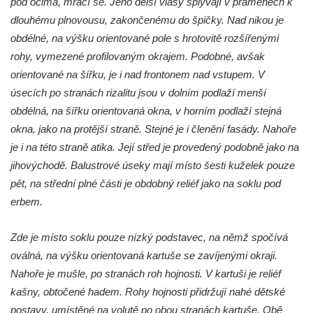
pod očima, mračí se. Jeho delší vlasy splývají v pramenech k
Dům č.p. 110/94 v Dlouhé ulici v Dubé
dlouhému plnovousu, zakončenému do špičky. Nad nikou je
Budova fary v Dubé
obdélné, na výšku orientované pole s hrotovitě rozšířenými
Altán v parku v ulici Požárníků v Dubé
rohy, vymezené profilovaným okrajem. Podobné, avšak
orientované na šířku, je i nad frontonem nad vstupem. V
Největší hedvábná růže světa v Sebnitz
úsecích po stranách rizalitu jsou v dolním podlaží menší
Sušárna chmele v Dubé
obdélná, na šířku orientovaná okna, v horním podlaží stejná
Dům čp. 12 na Tyršově náměstí v Cítolibech
okna, jako na protější straně. Stejné je i členění fasády. Nahoře
Bývalý špitál čp. 60 v Cítolibech
je i na této straně atika. Její střed je provedený podobně jako na
Dělnický dům čp. 219 v Cítolibech
jihovýchodě. Balustrové úseky mají místo šesti kuželek pouze
pět, na střední plné části je obdobný reliéf jako na soklu pod
Zemědělský dvůr zvaný Ovčín čp. 26 v
erbem.
Cítolibech
Bývalý cukrovar Chlumčany
Zde je místo soklu pouze nízký podstavec, na němž spočívá
Sluneční hodiny u domu čp. 14 v
oválná, na výšku orientovaná kartuše se zavíjenými okraji.
Chlumčanech
Nahoře je mušle, po stranách roh hojnosti. V kartuši je reliéf
Dělnický dům ve Veltěži
kašny, obtočené hadem. Rohy hojnosti přidržují nahé dětské
Kleinův statek v Konětopech
postavy, umístěné na volutě po obou stranách kartuše. Obě