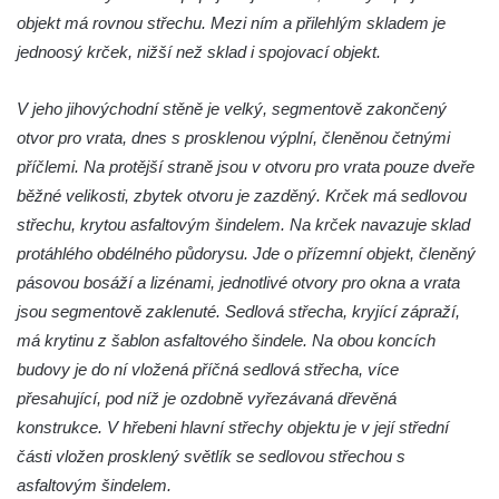
Budova vlakového nádraží Duchcov
objekt má rovnou střechu. Mezi ním a přilehlým skladem je
jednoosý krček, nižší než sklad i spojovací objekt.
Budova bývalého německého gymnázia v
Duchcově
V jeho jihovýchodní stěně je velký, segmentově zakončený
Budova gymnázia v Masarykově ulici v
otvor pro vrata, dnes s prosklenou výplní, členěnou četnými
Duchcově
příčlemi. Na protější straně jsou v otvoru pro vrata pouze dveře
Bývalá Odborná horní škola pro
běžné velikosti, zbytek otvoru je zazděný. Krček má sedlovou
severozápadní Čechy v Bezručově ulici v
střechu, krytou asfaltovým šindelem. Na krček navazuje sklad
Duchcově
protáhlého obdélného půdorysu. Jde o přízemní objekt, členěný
Hospodářský dvůr v Želénkách
pásovou bosáží a lizénami, jednotlivé otvory pro okna a vrata
Budova bývalé manufaktury v ulici Gen.
jsou segmentově zaklenuté. Sedlová střecha, kryjící zápraží,
Svobody v Hrádku nad Nisou
má krytinu z šablon asfaltového šindele. Na obou koncích
budovy je do ní vložená příčná sedlová střecha, více
Budova banky na náměstí Osvoboditelů v
přesahující, pod níž je ozdobně vyřezávaná dřevěná
Hradci Králové
konstrukce. V hřebeni hlavní střechy objektu je v její střední
Bývalý palác Občanské záložny v ulici V
části vložen prosklený světlík se sedlovou střechou s
Kopečku v Hradci Králové
asfaltovým šindelem.
Bývalý palác Záložního úvěrního ústavu na