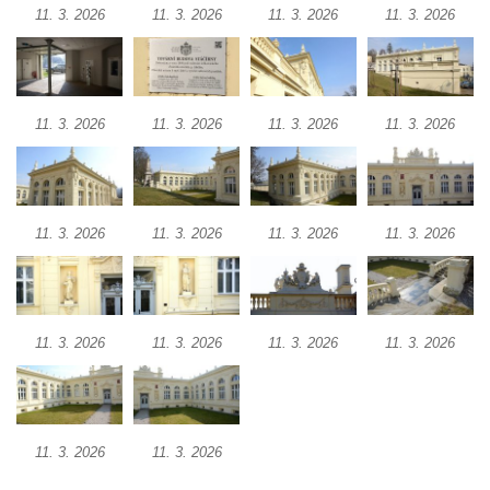
Mělníku
11. 3. 2026
11. 3. 2026
11. 3. 2026
11. 3. 2026
Hradiště – archeopark svatý Jan v
Netolicích
Kamenný stůl v Běhánkách
11. 3. 2026
11. 3. 2026
11. 3. 2026
11. 3. 2026
Sluneční hodiny u rozhledny Stradonka
Mlýn u Karkulky na potoce Žejdlík v
Košticích
11. 3. 2026
11. 3. 2026
11. 3. 2026
11. 3. 2026
Hüttichův statek ve Třtěně
Budova bývalé měšťanské školy v Jirkově
Dřevěné úly u jižní terasní zdí v zámeckém
parku v Libochovicích
11. 3. 2026
11. 3. 2026
11. 3. 2026
11. 3. 2026
Altán v lázeňském parku ve Mšeném-lázně
Lázeňský Pavillon Dvorana ve Mšeném-
lázně
11. 3. 2026
11. 3. 2026
Sýpka v Lenešicích