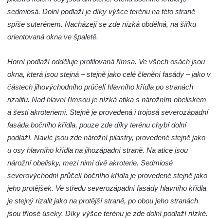
Dům čp. 107 v Kalinově ulici v Novém Boru
sedmiosá. Dolní podlaží je díky výšce terénu na této straně
Dům čp. 46 v ulici T. G. Masaryka v Novém
spíše suterénem. Nacházejí se zde nízká obdélná, na šířku
Boru
orientovaná okna ve špaletě.
Dům čp. 106 v Kalinově ulici v Novém Boru
Horní podlaží odděluje profilovaná římsa. Ve všech osách jsou
(informační středisko)
okna, která jsou stejná – stejně jako celé členění fasády – jako v
Kittelův dům čp. 101 v Novém Boru
částech jihovýchodního průčelí hlavního křídla po stranách
Hornický dům Sokolov
rizalitu. Nad hlavní římsou je nízká atika s nárožním obeliskem
Dům kultury Ostrov
a šesti akroteriemi. Stejně je provedená i trojosá severozápadní
Venkovské usedlosti Nový Drahov
fasáda bočního křídla, pouze zde díky terénu chybí dolní
podlaží. Navíc jsou zde nárožní pilastry, provedené stejně jako
Fuchsova vila v Kraslicích
u osy hlavního křídla na jihozápadní straně. Na atice jsou
Katova ulička v Kadani
nárožní obelisky, mezi nimi dvě akroterie. Sedmiosé
Kittelův dům v Krásné u Pěnčína
severovýchodní průčelí bočního křídla je provedené stejně jako
Fara u kostela svatého Josefa v Krásné u
jeho protějšek. Ve středu severozápadní fasády hlavního křídla
Pěnčína
je stejný rizalit jako na protější straně, po obou jeho stranách
Altán v parku u školy v Teplicích nad Metují
jsou tříosé úseky. Díky výšce terénu je zde dolní podlaží nízké.