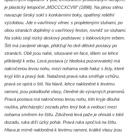
Schodiště ke kostelu Nanebevzetí Panny
je plastický letopočet „MDCCCXCVIII“ (1898). Na plnou stěnu
Marie ve Vilémově
navazuje široký sokl s konkávními boky, opatřený reliéfní
výzdobou. Jde o vavřínový věnec s propletenými stuhami, po
Lázeňský dům čp. 82 v Lázních Libverda
obou stranách doplněný o vavřínový feston, rovněž se stuhami.
Obří sud v Lázních Libverda
Na soklu stojí nízký deskový podstavec s lobkovickým erbem.
Lázeňský dům Jizera čp. 116 v Lázních
Štít má zavíjené okraje, přidržují ho dvě dětské postavy po
Libverda
stranách. Obě jsou nahé, situované en face, tělem se lehce
Lázeňský dům Depandance Vodoléčba čp.
přiklánějí k erbu. Levá postava (z hlediska pozorovatele) má
113 v Lázních Libverda
nakročenou levou nohu, mezi nohama vede haluz s listy, které
Dům čp. 94 na náměstí T. G. Masaryka ve
kryjí klín a pravý bok. Natažená pravá ruka směřuje vzhůru,
Frýdlantu
pravá se opírá o štít. Na hlavě, lehce nakloněné k levému
rameni, jsou polodlouhé vlasy, členěné do výrazných pramenů.
Dům čp. 104 na náměstí T. G. Masaryka ve
Pravá postava má nakročenou levou nohu, klín kryje dlouhá
Frýdlantu
rouška, přecházející zezadu přes levý bok a vedoucí mezi
Dům čp. 102 na náměstí T. G. Masaryka ve
nohama směrem ke štítu. Zdvižená levá paže je ohnutá v lokti
Frýdlantu
dozadu, ruka drží úzký pohár. Pravá ruka spočívá na štítu.
Dům čp. 2 zvaný Na Panské zvůli na
Hlava je mírně nakloněná k levému rameni, krátké vlasy jsou