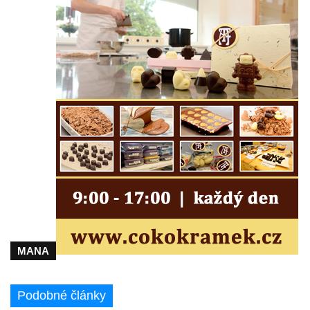
hasičská zbrojnice
Sruby Na Tokáni
Park Boheminium (Mariánské Lázně)
Vysoká pec v Šindelové
Důlní díla Přebuz
Bytex, pondělí 26/3/2012
Bytex, neděle 25/3/2012
Bytex, sobota 24/3/2012 (doplněno)
Bytex do půl roku zmizí z mapy Rumburku
MANA
Podobné články