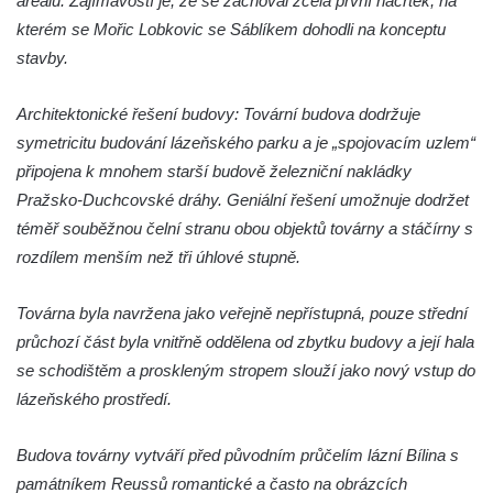
areálu. Zajímavostí je, že se zachoval zcela první náčrtek, na
Gymnázium v Rumburku
kterém se Mořic Lobkovic se Sáblíkem dohodli na konceptu
stavby.
Budova čp. 1066/3 (Základní škola Tyršova)
v Rumburku
Architektonické řešení budovy: Tovární budova dodržuje
Dům čp. 100/5 na Lužickém náměstí v
symetricitu budování lázeňského parku a je „spojovacím uzlem“
Rumburku
připojena k mnohem starší budově železniční nakládky
Dům čp. 105/10 na Lužickém náměstí v
Pražsko-Duchcovské dráhy. Geniální řešení umožnuje dodržet
Rumburku
téměř souběžnou čelní stranu obou objektů továrny a stáčírny s
Dům čp. 103/8 na Lužickém náměstí v
rozdílem menším než tři úhlové stupně.
Rumburku
Dům čp. 101/6 na Lužickém náměstí v
Továrna byla navržena jako veřejně nepřístupná, pouze střední
Rumburku
průchozí část byla vnitřně oddělena od zbytku budovy a její hala
se schodištěm a proskleným stropem slouží jako nový vstup do
Dům čp. 104/9 na Lužickém náměstí v
lázeňského prostředí.
Rumburku
Dům čp. 102/7 na Lužickém náměstí v
Budova továrny vytváří před původním průčelím lázní Bílina s
Rumburku
památníkem Reussů romantické a často na obrázcích