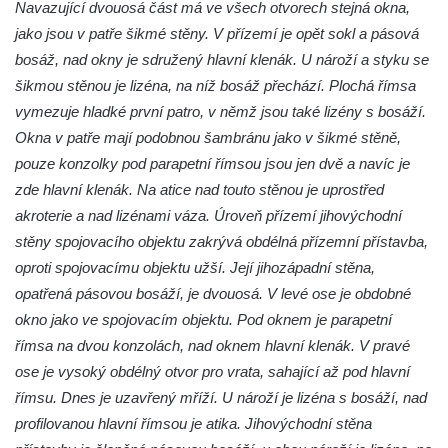
Navazující dvouosá část má ve všech otvorech stejná okna,
Mayerův gloriet v Karlových Varech
jako jsou v patře šikmé stěny. V přízemí je opět sokl a pásová
Egermannův dům čp. 100 v Novém Boru
bosáž, nad okny je sdružený hlavní klenák. U nároží a styku se
(Pivovar Born)
šikmou stěnou je lizéna, na níž bosáž přechází. Plochá římsa
Bývalá plynárna ve Hřensku
vymezuje hladké první patro, v němž jsou také lizény s bosáží.
Budova pošty čp. 55 v Novém Boru
Okna v patře mají podobnou šambránu jako v šikmé stěně,
Gloriet nad bývalou Střelnicí u České
pouze konzolky pod parapetní římsou jsou jen dvě a navíc je
Kamenice
zde hlavní klenák. Na atice nad touto stěnou je uprostřed
akroterie a nad lizénami váza. Úroveň přízemí jihovýchodní
Altán na Jehle u České Kamenice
stěny spojovacího objektu zakrývá obdélná přízemní přístavba,
Torzo střeleckého sloupu pod Jehlou v
oproti spojovacímu objektu užší. Její jihozápadní stěna,
České Kamenici
opatřená pásovou bosáží, je dvouosá. V levé ose je obdobné
Bývalá Střelnice ve Sládkově ulici v České
okno jako ve spojovacím objektu. Pod oknem je parapetní
Kamenici
římsa na dvou konzolách, nad oknem hlavní klenák. V pravé
Altán na pěšině nad Máchovou ulicí v
ose je vysoký obdélný otvor pro vrata, sahající až pod hlavní
České Kamenici
římsu. Dnes je uzavřený mříží. U nároží je lizéna s bosáží, nad
Vila Franze Matzkeho v Máchově ulici v
profilovanou hlavní římsou je atika. Jihovýchodní stěna
České Kamenici