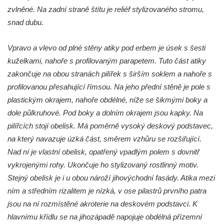
náměstí T. G. Masaryka ve Frýdlantu
zvlněné. Na zadní straně štítu je reliéf stylizovaného stromu,
Dům čp. 95 na náměstí T. G. Masaryka ve
snad dubu.
Frýdlantu
Dům čp. 43 v Havlíčkově ulici ve Frýdlantu
Vpravo a vlevo od plné stěny atiky pod erbem je úsek s šesti
kuželkami, nahoře s profilovaným parapetem. Tuto část atiky
Dům čp. 42 v Havlíčkově ulici ve Frýdlantu
zakončuje na obou stranách pilířek s širším soklem a nahoře s
Dvojdům čp. 92 a 93 (hotel Bílý kůň) na
profilovanou přesahující římsou. Na jeho přední stěně je pole s
náměstí T. G. Masaryka ve Frýdlantu
plastickým okrajem, nahoře obdélné, níže se šikmými boky a
Dům čp. 3 na náměstí T. G. Masaryka ve
dole půlkruhové. Pod boky a dolním okrajem jsou kapky. Na
Frýdlantu
pilířcích stojí obelisk. Má poměrně vysoký deskový podstavec,
Bývalý špitál čp. 176 ve Frýdlantu
na který navazuje úzká část, směrem vzhůru se rozšiřující.
Dům ev.č. 89 v Benešově ulici ve Sloupu v
Nad ní je vlastní obelisk, opatřený vpadlým polem s dovnitř
Čechách
vykrojenými rohy. Ukončuje ho stylizovaný rostlinný motiv.
Stejný obelisk je i u obou nároží jihovýchodní fasády. Atika mezi
Dům čp. 79 v Mlýnské ulici ve Sloupu v
ním a středním rizalitem je nízká, v ose pilastrů prvního patra
Čechách
jsou na ní rozmístěné akroterie na deskovém podstavci. K
Dům čp. 134 v Mlýnské ulici ve Sloupu v
hlavnímu křídlu se na jihozápadě napojuje obdélná přízemní
Čechách