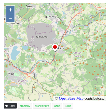
Sýpka (špýchar) zvaná Čertův mlýn u
zámku Budenice
Barokní kaštanová alej Zlonice – zámek
Budenice
Altán v parku v Zákolanech
Sluneční hodiny na Komenského náměstí v
Kralupech nad Vltavou
Sala terrena u zámku Mnichovo Hradiště
Památník Antonína Dvořáka (původně
barokní špitál) ve Zlonicích
Původní převodové kolo z miřejovické
elektrárny na břehu Vltavy v Kralupech nad
Vltavou
Původní regulátor otáček z miřejovické
elektrárny na břehu Vltavy v Kralupech nad
Tagy
prameny
architektura
lázně
Bílina
Vltavou