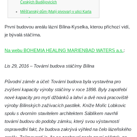
Českých Budějovicích
Měšťanský dům (Malý pivovar) v ulici Karla
IV. v Českých Budějovicích
První budovou areálu lázní Bílina-Kyselka, kterou příchozí vidí,
Dům U Ferusů na Senovážném náměstí v
je bývalá stáčírna.
Českých Budějovicích
Solnice na Piaristickém náměstí v Českých
Na webu BOHEMIA HEALING MARIENBAD WATERS a.s.
:
Budějovicích
Biskupská rezidence v Českých
Lis 29, 2016 – Tovární budova stáčírny Bílina
Budějovicích
Původní záměr a účel: Tovární budova byla vystavěna pro
Dům čp. 20 ve Velešíně, zvaný U Kantůrků
zvýšení kapacity výroby stáčírny v roce 1898. Byly zapotřebí
či Kaplanka
nové kapacity pro mytí džbánků a lahví a dvě nová pracoviště
Fara v Římově
výroby Bílinských zažívacích pastilek. Kníže Mořic Lobkovic
Budova spořitelny čp. 1127/1 a 1127/25 v
spolu s dvorním stavitelem architektem Sáblíkem navrhli
Rumburku
tovární budovu do podoby zámku, který svou výstavností
Pobočka Německé zemědělské a
ospravedlní fakt, že budova zakrývá výhled na čelo lázeňského
průmyslové banky čp. 852/30 v Rumburku