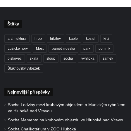
Štítky
architektura
hrob
hřbitov
kaple
kostel
kříž
Lužické hory
Most
pamětní deska
park
pomník
pískovec
skála
sloup
socha
vyhlídka
zámek
Šluknovský výběžek
Nejnovější příspěvky
Socha Ledviny mezi kruhovým objezdem a Munickým rybníkem
ve Hluboké nad Vltavou
Socha Memento na kruhovém objezdu ve Hluboké nad Vltavou
Socha Chalikotérium v ZOO Hluboká