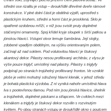
Dům čp. 11 v Hrobčicích
střední ose rizalitu je vstup – dvoukřídlé dřevěné dveře rámové
Budova stáčírny Bílina-Kyselka
konstrukce. V plné dolní části je obdélná výplň, uprostřed s
Rodný dům Josefa Hory v Dobříni
plastickým kruhem, střední a horní část je prosklená. Sklo je
Královská mincovna v Jáchymově
opatřené ozdobnou mříží, v níž jsou svislé pruty doplněné
stáčenými ornamenty. Spoj křídel kryje sloupek s širší patkou a
Chudobinec Franze Preidla v České
jónskou hlavicí. Vstupní otvor lemuje šambrána. Její stojky,
Kamenici
zdobené vpadlým obdélným, na výšku orientovaným polem,
Dům čp. 26 ve Velenicích
začínají až nad soklem. Pod volutovitou hlavicí je štukový
Dům čp. 31 ve Velenicích
akantový dekor. Pilastry nesou profilovaný architráv, z vlysu je
Dům čp. 121 ve Velenicích
výše pouze triglyf, umístěný nad pilastry. Pilastry s triglyfy
Dům čp. 155 ve Velenicích
podpírají po stranách trojúhelný profilovaný fronton. Ve vzniklé
ploše je velmi mohutný sdružený hlavní klenák, v jehož středu
Dům čp. 33 – bývalá škola ve Velenicích
je bohatá plastická výzdoba. Z ní vyniká nahoře umístěná hlava
Bývalá fara ve Velenicích
lva s pootevřenou tlamou. Pod ním jsou jónská hlavice, úhelník
Dům ev.č. 26 ve Velenicích
a trojúhelník, doplněné páskami a střapcem. Ve cviklech mezi
Dům čp. 68 ve Velenicích
klenákem a triglyfy je štukový dekor rozvilin s rozvinutým
Dům čp. 67 ve Svojkově
květem. Po obou stranách vstupu je dvoukřídlé okno s poutcem