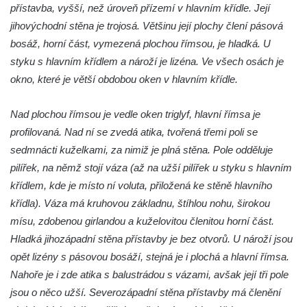
přístavba, vyšší, než úroveň přízemí v hlavním křídle. Její
Dům čp. 101 v ulici Ke Hradu ve Sloupu v
jihovýchodní stěna je trojosá. Většinu její plochy člení pásová
Čechách
bosáž, horní část, vymezená plochou římsou, je hladká. U
Dům čp. 102 v Potoční ulici ve Sloupu v
styku s hlavním křídlem a nároží je lizéna. Ve všech osách je
Čechách
okno, které je větší obdobou oken v hlavním křídle.
Dům čp. 109 v ulici Ke Hradu ve Sloupu v
Čechách
Nad plochou římsou je vedle oken triglyf, hlavní římsa je
profilovaná. Nad ní se zvedá atika, tvořená třemi poli se
Dům čp. 181 v Mikovcově ulici ve Sloupu v
sedmnácti kuželkami, za nimiž je plná stěna. Pole odděluje
Čechách
pilířek, na němž stojí váza (až na užší pilířek u styku s hlavním
Dům čp. 167 v ulici Pod Hradem ve Sloupu
křídlem, kde je místo ní voluta, přiložená ke stěně hlavního
v Čechách
křídla). Váza má kruhovou základnu, štíhlou nohu, širokou
Dům čp. 149 v Alšově ulici v Novém Boru
mísu, zdobenou girlandou a kuželovitou členitou horní část.
Dům čp. 172 v Palackého ulici v Novém
Hladká jihozápadní stěna přístavby je bez otvorů. U nároží jsou
Boru
opět lizény s pásovou bosáží, stejná je i plochá a hlavní římsa.
Dům čp. 170 na Palackého náměstí v
Nahoře je i zde atika s balustrádou s vázami, avšak její tři pole
Novém Boru
jsou o něco užší. Severozápadní stěna přístavby má členění