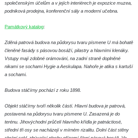
Dům čp. 254 v Krásné Lípě (kavárna u
společenským účelům a v jejích interiérech je expozice muzea,
Frinda)
podniková prodejna, konferenční sály a moderní učebna.
Wolfrumova vila v Ústí nad Labem
Památkový katalog
:
Hotel Vladimir v Ústí nad Labem
Budova Oblastního muzea v Ústí nad
Zděná patrová budova na půdorysu tvaru písmene U má bohatě
Labem (bývalá Obecná a měšťanská škola)
členěné fasády s pásovou bosáží, pilastry a hlavními klenáky.
Vodní elektrárna Spálov na řece Jizeře
Vstupy mají zdobné orámování, na zadní straně doplněné
Torzo střeleckého sloupu ve Chřibské
nikami se sochami Hygie a Aeskulapa. Nahoře je atika s kartuší
a sochami.
Budova ZŠ a MŠ Tadeáše Haenkeho
Chřibská čp. 280
Budova stáčírny pochází z roku 1898.
Dům čp. 175 ve Chřibské
Dům čp. 30 ve Chřibské
Objekt stáčírny tvoří několik částí. Hlavní budova je patrová,
Dům čp. 182 ve Chřibské
postavená na půdorysu tvaru písmene U. Zasazená je do
Dům čp. 10 ve Chřibské
terénu. Jihovýchodní průčelí hlavního křídla je patnáctiosé,
střední tři osy se nacházejí v mírném rizalitu. Dolní část stěny
Budova základní školy v Lužci nad Vltavou
chrání sokl, zbývající plochu přízemí člení pásová bosáž. Ve