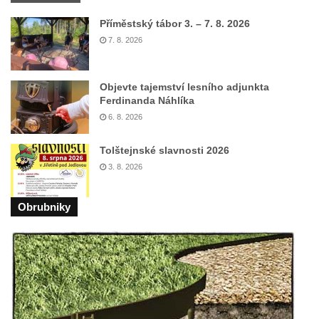
Lázních Libverda
Příměstský tábor 3. – 7. 8. 2026
Fara ve Valči
7. 8. 2026
Pozůstatky vodní kaskády v zámeckém
parku ve Valči
Objevte tajemství lesního adjunkta
Ferdinanda Náhlíka
Teatron v zámeckém parku ve Valči
6. 8. 2026
Letohrádek v zámeckém parku ve Valči
Zámecký skleník ve Valči
Tolštejnské slavnosti 2026
3. 8. 2026
Gloriet (vyhlídkový altán) v zámecké
zahradě v Ploskovicích
Obrubniky
Torzo oranžérie v zámeckém parku v
Ploskovicích
Štola Schachtenstein
Lesní kavárna v Bílině-Kyselce
Altán původního pramene Bílinské kyselky
v Bílině-Kyselce