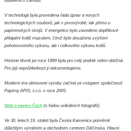
odděleních závodu.
Kamenice
Altán na Jehle u České Kamenice
V technologii byla provedena řada úprav a nových
Torzo střeleckého sloupu pod Jehlou v
technologických souborů, jak v prvovýrobě, tak přímo u
České Kamenici
papírenských strojů. V energetice bylo zavedeno doplňkové
přitápění kotlů mazutem, čímž bylo dosaženo zvýšení
Bývalá Střelnice ve Sládkově ulici v České
pohotovostního výkonu, ale i celkového výkonu kotlů.
Kamenici
Altán na pěšině nad Máchovou ulicí v
Historie těsně po roce 1989 byla pro celý podnik velmi obtížná.
České Kamenici
Pro její neprůhlednost ji nekomentujeme.
Vila Franze Matzkeho v Máchově ulici v
České Kamenici
Moderní éra obnovené výroby začíná se vstupem společnosti
Bývalý vrchnostenský špitál v České
Papírny APIS, s.r.o. v roce 2005.
Kamenici
Severočeské divadlo opery a baletu v Ústí
Web o severu Čech
(s řadou unikátních fotografií):
nad Labem
Ve 30. letech 19. století byla Česká Kamenice poměrně
Vinice v Brné
důležitým výrobním a obchodním centrem Děčínska. Hlavní
Café Henke v Rumburku