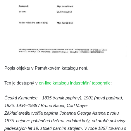
Dům Stallburg v lázních Kyselka
Vilemínka (Vilemínin dvůr) v lázních
Kyselka
Švýcarský dvůr v lázních Kyselka
Jindřichův dvůr v lázních Kyselka
Altán v lázních Kyselka
Mattoniho vila v lázních Kyselka
Bývalý Štichlův Mlýn u Andělské Hory
Popis objektu v Památkovém katalogu není.
Bývalý Hotel Central v Bečově nad Teplou
Dům čp. 254 v Krásné Lípě (kavárna u
Ten je dostupný v
on-line katalogu Industriální topografie
:
Frinda)
Česká Kamenice – 1835 (vznik papírny), 1901 (nová papírna),
Wolfrumova vila v Ústí nad Labem
1926, 1934–1938 / Bruno Bauer, Carl Mayer
Hotel Vladimir v Ústí nad Labem
Základ areálu tvořila papírna Johanna Georga Astena z roku
Budova Oblastního muzea v Ústí nad
1835, nejprve poháněná dvěma vodními koly, od druhé poloviny
Labem (bývalá Obecná a měšťanská škola)
padesátých let 19. století parním strojem. V roce 1867 továrnu s