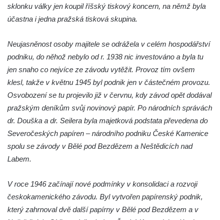
sklonku války jen koupil říšský tiskový koncern, na němž byla
Dům čp. 270 v ulici U Hrádku zvaný
účastna i jedna pražská tisková skupina.
Škvárovník v Teplicích
Úřednický dům s voliérou u zámku v
Neujasněnost osoby majitele se odrážela v celém hospodářství
Teplicích
podniku, do něhož nebylo od r. 1938 nic investováno a byla tu
Opěrná zeď s balustrádou a zamřížovanými
jen snaho co nejvíce ze závodu vytěžit. Provoz tím ovšem
okny u zámku v Teplicích
klesl, takže v květnu 1945 byl podnik jen v částečném provozu.
Osvobození se tu projevilo již v červnu, kdy závod opět dodával
Ptačí schody u zámku v Teplicích
pražským deníkům svůj novinový papír. Po národních správách
Pavilon Kolostůjovy věžičky v Teplicích
dr. Douška a dr. Seilera byla majetková podstata převedena do
Dům čp. 72/1 v Lázeňské ulici v Teplicích –
Severočeských papíren – národního podniku České Kamenice
Zlaté slunce
spolu se závody v Bělé pod Bezdězem a Neštědicích nad
Protiletecký kryt v Tanvaldu
Labem.
Riedlova vila v Desné
V roce 1946 začínají nové podmínky v konsolidaci a rozvoji
Dům čp. 16 ve Starých Křečanech
českokamenického závodu. Byl vytvořen papírenský podnik,
Dům čp. 15 ve Starých Křečanech
který zahrnoval dvě další papírny v Bělé pod Bezdězem a v
Model rozhledny Vlčí hora ve Starých