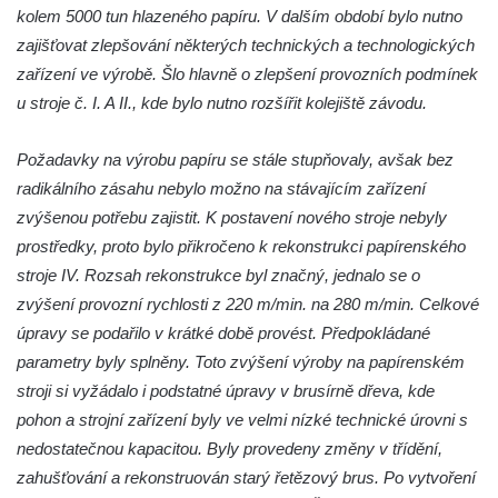
kolem 5000 tun hlazeného papíru. V dalším období bylo nutno
Viniční dům Kartuziánský lis v Mělníku
zajišťovat zlepšování některých technických a technologických
Barokní sýpka v Brníkově
zařízení ve výrobě. Šlo hlavně o zlepšení provozních podmínek
Budova kampeličky v Podbradci
u stroje č. I. A II., kde bylo nutno rozšířit kolejiště závodu.
Bývalá železniční stanice Horní Jiřetín
Požadavky na výrobu papíru se stále stupňovaly, avšak bez
Dům čp. 3 na Mírovém náměstí v
radikálního zásahu nebylo možno na stávajícím zařízení
Postoloprtech
zvýšenou potřebu zajistit. K postavení nového stroje nebyly
Budova bývalé restaurace Pod lesem čp.
prostředky, proto bylo přikročeno k rekonstrukci papírenského
2119 v Tylově ulici v Litvínově
stroje IV. Rozsah rekonstrukce byl značný, jednalo se o
Rieckenova vila u textilní továrny v Šumné-
zvýšení provozní rychlosti z 220 m/min. na 280 m/min. Celkové
Litvínově
úpravy se podařilo v krátké době provést. Předpokládané
Textilní továrna v Šumné-Litvínově
parametry byly splněny. Toto zvýšení výroby na papírenském
Úpravna vody Bílý potok – Meziboří
stroji si vyžádalo i podstatné úpravy v brusírně dřeva, kde
pohon a strojní zařízení byly ve velmi nízké technické úrovni s
Barokní sýpka (bývalá tvrz) v Lišnici
nedostatečnou kapacitou. Byly provedeny změny v třídění,
Bývalý statek čp. 14 v centru Polerad
zahušťování a rekonstruován starý řetězový brus. Po vytvoření
Nádražní budova v Chotyni