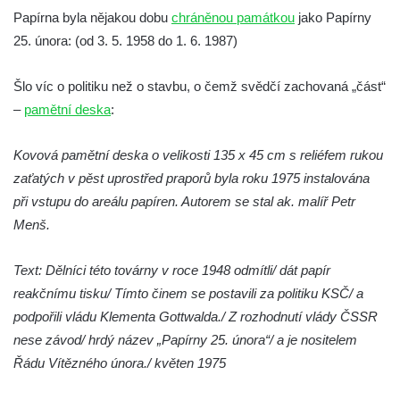
Budějovicích
Papírna byla nějakou dobu
chráněnou památkou
jako Papírny
Biskupská rezidence v Českých
25. února: (od 3. 5. 1958 do 1. 6. 1987)
Budějovicích
Šlo víc o politiku než o stavbu, o čemž svědčí zachovaná „část“
Dům čp. 20 ve Velešíně, zvaný U Kantůrků
–
pamětní deska
či Kaplanka
:
Fara v Římově
Kovová pamětní deska o velikosti 135 x 45 cm s reliéfem rukou
Budova spořitelny čp. 1127/1 a 1127/25 v
zaťatých v pěst uprostřed praporů byla roku 1975 instalována
Rumburku
při vstupu do areálu papíren. Autorem se stal ak. malíř Petr
Pobočka Německé zemědělské a
Menš.
průmyslové banky čp. 852/30 v Rumburku
Gymnázium v Rumburku
Text: Dělníci této továrny v roce 1948 odmítli/ dát papír
reakčnímu tisku/ Tímto činem se postavili za politiku KSČ/ a
Budova čp. 1066/3 (Základní škola Tyršova)
podpořili vládu Klementa Gottwalda./ Z rozhodnutí vlády ČSSR
v Rumburku
nese závod/ hrdý název „Papírny 25. února“/ a je nositelem
Dům čp. 100/5 na Lužickém náměstí v
Řádu Vítězného února./ květen 1975
Rumburku
Dům čp. 105/10 na Lužickém náměstí v