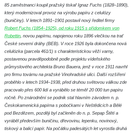
Vodní elektrárna Spálov na řece Jizeře
85 zaměstnanci koupil pražský tiskař Ignaz Fuchs (1828–1890),
Torzo střeleckého sloupu ve Chřibské
který modernizoval provoz na výrobu papíru z celulózy
(buničiny). V letech 1891–1901 postavil nový ředitel firmy
Budova ZŠ a MŠ Tadeáše Haenkeho
Robert Fuchs (1854–1925), od roku 1915 s přídomkem von
Chřibská čp. 280
Robettin
, novou papírnu, napojenou roku 1896 vlečkou na trať
Dům čp. 175 ve Chřibské
České severní dráhy (BEB). V roce 1926 byla dokončena nová
Dům čp. 30 ve Chřibské
celulózka (parcela 461/1) s charakteristickou věží varny,
Dům čp. 182 ve Chřibské
postavenou pravděpodobně podle projektu vídeňského
Dům čp. 10 ve Chřibské
průmyslového architekta Bruno Bauera, jenž v roce 1911 navrhl
pro firmu továrnu na pražské Vinohradské ulici. Další rozšíření
Budova základní školy v Lužci nad Vltavou
proběhlo v letech 1934–1938, před druhou světovou válkou zde
Dům čp. 11 v Hrobčicích
pracovalo přes 600 lidí a vyrábělo se téměř 20 000 tun papíru
Budova stáčírny Bílina-Kyselka
ročně. Po znárodnění se podnik stal hlavním závodem n. p.
Rodný dům Josefa Hory v Dobříni
Českokamenická papírna s pobočkami v Neštědicích a Bělé
Královská mincovna v Jáchymově
pod Bezdězem, později byl začleněn do n. p. Sepap Štětí a
vyráběl především buničinu, dřevovinu, lepenku, novinový,
Chudobinec Franze Preidla v České
tiskový a balicí papír. Na počátku padesátých let vyrostla druhá
Kamenici