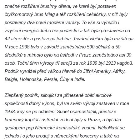
značné rozšíření brusírny dřeva, ve které byl postaven
Hornický dům Sokolov
čtyřkomorový brus Miag a též rozšíření celulózky, v níž byly
Dům kultury Ostrov
postaveny dva nové moderní vařáky. To vše si vynutilo i
Venkovské usedlosti Nový Drahov
zvýšení energetického hospodářství a tak byla přestavěna na
Fuchsova vila v Kraslicích
42 atmosfér a postavena turbína. Tovární vlečka byla rozšířena
Katova ulička v Kadani
V roce 1938 bylo v závodě zaměstnáno 590 dělníků a 50
úředníků a mimoto bylo na ústředí v Praze zaměstnáno asi 30
Kittelův dům v Krásné u Pěnčína
osob. Toční úhrn výroby tří strojů za rok 1939 byl 1913 vagónů.
Fara u kostela svatého Josefa v Krásné u
Podnik vyvážel před válkou hlavně do Jižní Ameriky, Afriky,
Pěnčína
Belgie, Holandska, Persie, Číny a Indie.
Altán v parku u školy v Teplicích nad Metují
Krakonošovy schody v Teplicích nad Metují
Zlepšený podnik, slibující za přinesené oběti akciové
Kubečkova fara čp. 54 v Machovské Lhotě
společnosti dobrý výnos, byl ve svém vývoji zastaven v roce
1938, kdy se po oddělení Sudet osamostatnil, přestože
Vila Landhaus čp. 1230/6 v ulici Pod
kmenový kapitál i ústřední vedení byly v Praze, a byl dán
Doubravkou v Teplicích
gestapem pop Německé komisařské vedení. Několikrát se
Jirschova vila čp. 1348/10 v ulici Pod
jednalo i o jeho prodeji s německými koncerny a také na
Doubravkou v Teplicích