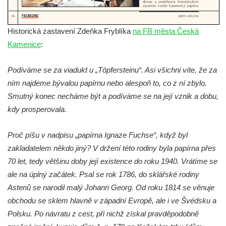
Košticích
Hüttichův statek ve Třtěně
Historická zastavení Zdeňka Fryblíka
na FB města Česká
Budova bývalé měšťanské školy v Jirkově
Kamenice
:
Dřevěné úly u jižní terasní zdí v zámeckém
parku v Libochovicích
Podíváme se za viadukt u „Töpfersteinu“. Asi všichni víte, že za
ním najdeme bývalou papírnu nebo alespoň to, co z ní zbylo.
Altán v lázeňském parku ve Mšeném-lázně
Smutný konec necháme být a podíváme se na její vznik a dobu,
Lázeňský Pavillon Dvorana ve Mšeném-
kdy prosperovala.
lázně
Sýpka v Lenešicích
Proč píšu v nadpisu „papírna Ignaze Fuchse“, když byl
Sýpka (špýchar) zvaná Čertův mlýn u
zakladatelem někdo jiný? V držení této rodiny byla papírna přes
zámku Budenice
70 let, tedy většinu doby její existence do roku 1940. Vrátíme se
Barokní kaštanová alej Zlonice – zámek
ale na úplný začátek. Psal se rok 1786, do sklářské rodiny
Budenice
Astenů se narodil malý Johann Georg. Od roku 1814 se věnuje
obchodu se sklem hlavně v západní Evropě, ale i ve Švédsku a
Altán v parku v Zákolanech
Polsku. Po návratu z cest, při nichž získal pravděpodobně
Sluneční hodiny na Komenského náměstí v