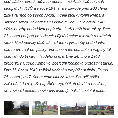
pod vládou demokratů a národních socialistů. Začíná však
Radovesická výsypka
stoupat vliv KSČ a v roce 1947 má v závodě přes 200 členů,
získává moc do svých rukou. V čele stojí Antonín Prepsl a
Hospodářská usedlost u čp. 5 v Brňanech
Jindřich Mifka. Zakládají se Lidové milice. Již v lednu 1948
Altán bývalého akvária v sadech
přišly návrhy nedodávat papír těm, kteří uráží komunisty. Dne
Československé armády v Chomutově
21. února podpoří požadavek přijetí demise ministrů reakčních
Dřevěná stáj na rozcestí ve Dřevcích
stran. Následovaly další akce, které vyvrcholily nedodáním
Hvězdárna Staré (Třebívlice)
papíru pro reakční plátky. Všechna naložená auta a vagony tak
Cihlářská pec u Hnojnice
putovaly do tiskárny Rudého práva. Dne 24. února 1948
proběhla v České Kamenici poslední hodinová protestní stávka.
Údajná kaple u silnice v České Vsi
Dne 11. února 1949 zažádá vedení o propůjčení titulu „Závod
(Jablonné v Podještědí) – ve skutečnosti
25. února“, a 17. února tento titul získává. Později přišlo
hasičská zbrojnice
začlenění do n. p. Sepap Štětí. Vyráběl především buničinu,
Sruby Na Tokáni
dřevovinu, lepenku, novinový, tiskový, balicí i toaletní papír.
Park Boheminium (Mariánské Lázně)
Vysoká pec v Šindelové
Důlní díla Přebuz
Bytex, pondělí 26/3/2012