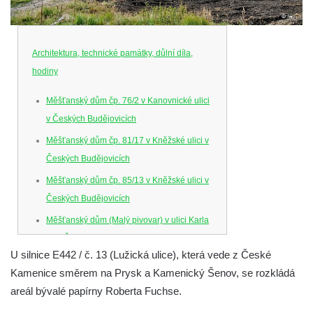
Architektura, technické památky, důlní díla,
hodiny
Měšťanský dům čp. 76/2 v Kanovnické ulici
v Českých Budějovicích
Měšťanský dům čp. 81/17 v Kněžské ulici v
Českých Budějovicích
Měšťanský dům čp. 85/13 v Kněžské ulici v
Českých Budějovicích
Měšťanský dům (Malý pivovar) v ulici Karla
IV. v Českých Budějovicích
U silnice E442 / č. 13 (Lužická ulice), která vede z České
Dům U Ferusů na Senovážném náměstí v
Kamenice směrem na Prysk a Kamenický Šenov, se rozkládá
Českých Budějovicích
areál bývalé papírny Roberta Fuchse.
Solnice na Piaristickém náměstí v Českých