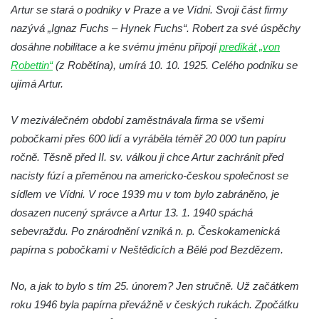
Letohrádek v zámeckém parku ve Valči
Artur se stará o podniky v Praze a ve Vídni. Svoji část firmy
Zámecký skleník ve Valči
nazývá „Ignaz Fuchs – Hynek Fuchs“. Robert za své úspěchy
dosáhne nobilitace a ke svému jménu připojí
predikát „von
Gloriet (vyhlídkový altán) v zámecké
Robettin“
(z Robětína), umírá 10. 10. 1925. Celého podniku se
zahradě v Ploskovicích
ujímá Artur.
Torzo oranžérie v zámeckém parku v
Ploskovicích
V meziválečném období zaměstnávala firma se všemi
Štola Schachtenstein
pobočkami přes 600 lidí a vyráběla téměř 20 000 tun papíru
Lesní kavárna v Bílině-Kyselce
ročně. Těsně před II. sv. válkou ji chce Artur zachránit před
Altán původního pramene Bílinské kyselky
nacisty fúzí a přeměnou na americko-českou společnost se
v Bílině-Kyselce
sídlem ve Vídni. V roce 1939 mu v tom bylo zabráněno, je
dosazen nucený správce a Artur 13. 1. 1940 spáchá
Hudební altán u lázeňského domu Bílina v
sebevraždu. Po znárodnění vzniká n. p. Českokamenická
Bílině-Kyselce
papírna s pobočkami v Neštědicích a Bělé pod Bezdězem.
Letohrádek Milešov
Vila Pfaffenhof (zámeček Fafák – Veveří) u
No, a jak to bylo s tím 25. únorem? Jen stručně. Už začátkem
továrny Richard v Litoměřicích
roku 1946 byla papírna převážně v českých rukách. Zpočátku
Malé Litoměřice