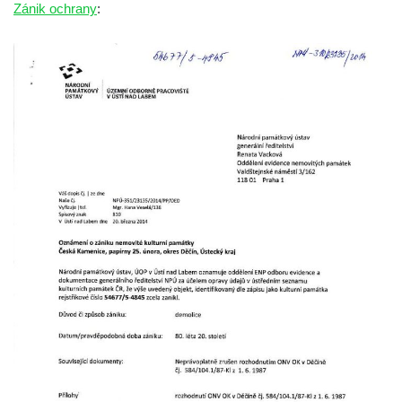
Zánik ochrany
:
Rumburku
Dům čp. 103/8 na Lužickém náměstí v
Rumburku
Dům čp. 101/6 na Lužickém náměstí v
Rumburku
Dům čp. 104/9 na Lužickém náměstí v
Rumburku
Dům čp. 102/7 na Lužickém náměstí v
Rumburku
Dům čp. 99/4 na Lužickém náměstí v
Rumburku (tiskárna Heinricha Pfeifera)
Bývalý špitál v Teplé
Josef Meisel jun., tkalcovna a barevna u
Dolního Podluží
Mattoniho továrna v lázních Kyselka