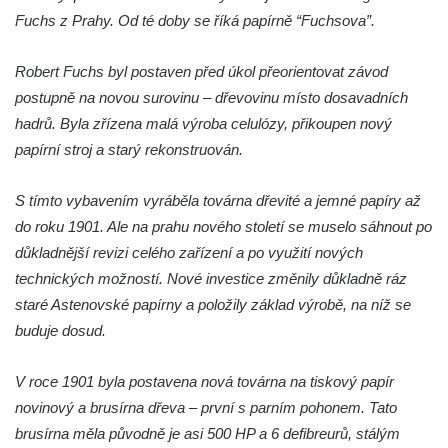
náměstí T. G. Masaryka ve Frýdlantu
Fuchs z Prahy. Od té doby se říká papírně “Fuchsova”.
Dům čp. 3 na náměstí T. G. Masaryka ve
Frýdlantu
Robert Fuchs byl postaven před úkol přeorientovat závod
Bývalý špitál čp. 176 ve Frýdlantu
postupně na novou surovinu – dřevovinu místo dosavadních
hadrů. Byla zřízena malá výroba celulózy, přikoupen nový
Dům ev.č. 89 v Benešově ulici ve Sloupu v
papírní stroj a starý rekonstruován.
Čechách
Dům čp. 79 v Mlýnské ulici ve Sloupu v
S tímto vybavením vyráběla továrna dřevité a jemné papíry až
Čechách
do roku 1901. Ale na prahu nového století se muselo sáhnout po
Dům čp. 134 v Mlýnské ulici ve Sloupu v
důkladnější revizi celého zařízení a po využití nových
Čechách
technických možností. Nové investice změnily důkladně ráz
Dům čp. 101 v ulici Ke Hradu ve Sloupu v
staré Astenovské papírny a položily základ výrobě, na níž se
Čechách
buduje dosud.
Dům čp. 102 v Potoční ulici ve Sloupu v
Čechách
V roce 1901 byla postavena nová továrna na tiskový papír
novinový a brusírna dřeva – první s parním pohonem. Tato
Dům čp. 109 v ulici Ke Hradu ve Sloupu v
brusírna měla původně je asi 500 HP a 6 defibreurů, stálým
Čechách