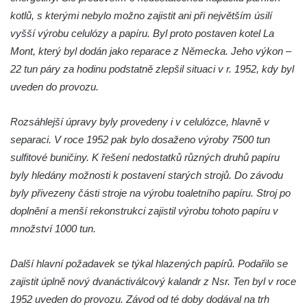
kotlů, s kterými nebylo možno zajistit ani při největším úsilí
Bývalý špitál čp. 60 v Cítolibech
vyšší výrobu celulózy a papíru. Byl proto postaven kotel La
Dělnický dům čp. 219 v Cítolibech
Mont, který byl dodán jako reparace z Německa. Jeho výkon –
Zemědělský dvůr zvaný Ovčín čp. 26 v
22 tun páry za hodinu podstatně zlepšil situaci v r. 1952, kdy byl
Cítolibech
uveden do provozu.
Bývalý cukrovar Chlumčany
Rozsáhlejší úpravy byly provedeny i v celulózce, hlavně v
Sluneční hodiny u domu čp. 14 v
separaci. V roce 1952 pak bylo dosaženo výroby 7500 tun
Chlumčanech
sulfitové buničiny. K řešení nedostatků různých druhů papíru
Dělnický dům ve Veltěži
byly hledány možnosti k postavení starých strojů. Do závodu
Kleinův statek v Konětopech
byly přivezeny části stroje na výrobu toaletního papíru. Stroj po
Památník bývalého nádraží Strupčice
doplnění a menší rekonstrukci zajistil výrobu tohoto papíru v
zaniklé místní železniční dráhy Počerady –
množství 1000 tun.
Vrskmaň
Fara u kostela svaté Kateřiny Alexandrijské
Další hlavní požadavek se týkal hlazených papírů. Podařilo se
ve Sloupu v Čechách
zajistit úplně nový dvanáctiválcový kalandr z Nsr. Ten byl v roce
1952 uveden do provozu. Závod od té doby dodával na trh
Dům č.ev. 124 v Janově-Novém Boru