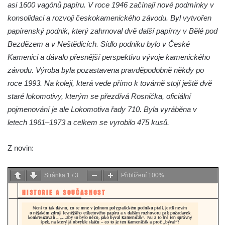
asi 1600 vagónů papíru. V roce 1946 začínají nové podmínky v
severozápadní Čechy v Bezručově ulici v
konsolidaci a rozvoji českokamenického závodu. Byl vytvořen
Duchcově
papírenský podnik, který zahrnoval dvě další papírny v Bělé pod
Hospodářský dvůr v Želénkách
Bezdězem a v Neštědicích. Sídlo podniku bylo v České
Budova bývalé manufaktury v ulici Gen.
Kamenici a dávalo přesnější perspektivu vývoje kamenického
Svobody v Hrádku nad Nisou
závodu. Výroba byla pozastavena pravděpodobně někdy po
Budova banky na náměstí Osvoboditelů v
roce 1993. Na koleji, která vede přímo k továrně stojí ještě dvě
Hradci Králové
staré lokomotivy, kterým se přezdívá Rosnička, oficiální
pojmenování je ale Lokomotiva řady 710. Byla vyráběna v
Bývalý palác Občanské záložny v ulici V
letech 1961–1973 a celkem se vyrobilo 475 kusů.
Kopečku v Hradci Králové
Bývalý palác Záložního úvěrního ústavu na
Z novin:
Velkém náměstí v Hradci Králové
Bývalá Státní odborná škola koželužská v
Stránka
1
/
3
Přiblížení
100%
Hradci Králové
Budova muzea v Hradci Králové
Tyršův dům v Tyršově ulici v Mělníku