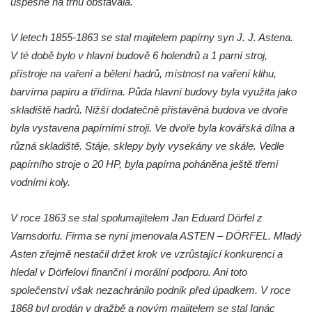
úspěšně na trhu obstávala.
Lázeňský dům Depandance Vodoléčba čp.
113 v Lázních Libverda
V letech 1855-1863 se stal majitelem papírny syn J. J. Astena.
V té době bylo v hlavní budově 6 holendrů a 1 parní stroj,
Dům čp. 94 na náměstí T. G. Masaryka ve
přístroje na vaření a bělení hadrů, místnost na vaření klihu,
Frýdlantu
barvírna papíru a třídírna. Půda hlavní budovy byla využita jako
Dům čp. 104 na náměstí T. G. Masaryka ve
skladiště hadrů. Nižší dodatečně přistavěná budova ve dvoře
Frýdlantu
byla vystavena papírními stroji. Ve dvoře byla kovářská dílna a
Dům čp. 102 na náměstí T. G. Masaryka ve
různá skladiště. Stáje, sklepy byly vysekány ve skále. Vedle
Frýdlantu
papírního stroje o 20 HP, byla papírna poháněna ještě třemi
Dům čp. 2 zvaný Na Panské zvůli na
vodními koly.
náměstí T. G. Masaryka ve Frýdlantu
Dům čp. 95 na náměstí T. G. Masaryka ve
V roce 1863 se stal spolumajitelem Jan Eduard Dörfel z
Frýdlantu
Varnsdorfu. Firma se nyní jmenovala ASTEN – DÖRFEL. Mladý
Asten zřejmě nestačil držet krok ve vzrůstající konkurenci a
Dům čp. 43 v Havlíčkově ulici ve Frýdlantu
hledal v Dörfelovi finanční i morální podporu. Ani toto
Dům čp. 42 v Havlíčkově ulici ve Frýdlantu
společenství však nezachránilo podnik před úpadkem. V roce
Dvojdům čp. 92 a 93 (hotel Bílý kůň) na
1868 byl prodán v dražbě a novým majitelem se stal Ignác