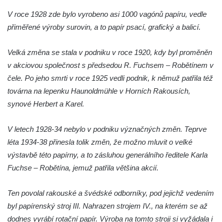
Dům čp. 211 v Tkalcovské ulici v Novém
V roce 1928 zde bylo vyrobeno asi 1000 vagónů papíru, vedle
Boru
přiměřené výroby surovin, a to papír psací, grafický a balicí.
Dům čp. 206 v Tkalcovské ulici v Novém
Boru
Velká změna se stala v podniku v roce 1920, kdy byl proměněn
Dům čp. 139 ve Špálově ulici v Novém Boru
v akciovou společnost s předsedou R. Fuchsem – Robětínem v
Dům čp. 132 ve Sloupské ulici v Novém
čele. Po jeho smrti v roce 1925 vedli podnik, k němuž patřila též
Boru
továrna na lepenku Haunoldmühle v Horních Rakousích,
Dům čp. 129 ve Sloupské ulici v Novém
synové Herbert a Karel.
Boru
V letech 1928-34 nebylo v podniku význačných změn. Teprve
Dům čp. 109 v Kalinově ulici v Novém Boru
léta 1934-38 přinesla tolik změn, že možno mluvit o velké
Dům čp. 107 v Kalinově ulici v Novém Boru
výstavbě této papírny, a to zásluhou generálního ředitele Karla
Dům čp. 46 v ulici T. G. Masaryka v Novém
Fuchse – Robětína, jemuž patřila většina akcií.
Boru
Dům čp. 106 v Kalinově ulici v Novém Boru
Ten povolal rakouské a švédské odborníky, pod jejichž vedením
(informační středisko)
byl papírenský stroj III. Nahrazen strojem IV., na kterém se až
Kittelův dům čp. 101 v Novém Boru
dodnes vyrábí rotační papír. Výroba na tomto stroji si vyžádala i