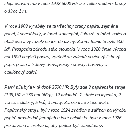
zlepšováním má v roce 1928 6000 HP a 2 velké moderní brusy
Dům čp. 181 v Mikovcově ulici ve Sloupu v
o šírce 1 m.
Čechách
Dům čp. 167 v ulici Pod Hradem ve Sloupu
V roce 1908 vyráběly se tu všechny druhy papíru, zejména
v Čechách
psací, kancelářský, listovní, konceptní, tiskové, rotační, balicí a
Dům čp. 149 v Alšově ulici v Novém Boru
obálkové a vyvážely se též do ciziny. Zaměstnáno tu bylo 600
Dům čp. 172 v Palackého ulici v Novém
lidí. Prosperita závodu stále stoupala. V roce 1920 činila výroba
Boru
asi 1600 vagónů papíru, vyráběl se zvláště novinový tiskový
papír, psací a tiskový dřevaprostý i dřevitý, barevný a
Dům čp. 170 na Palackého náměstí v
celulózový balicí.
Novém Boru
Dům čp. 183 na Palackého náměstí v
Parní síla byla v té době 3500 HP. Byly zde 3 papírenské stroje
Novém Boru
(136,152 a 360 cm šířky), 12 holandrů, 2 stroje na lepenku, 2
Dům čp. 184 na Palackého náměstí v
vařiče celulozy, 5 lisů, 3 brusy. Zařízení se zlepšovalo.
Novém Boru
Papírenský stroj I. byl v roce 1924 zvětšen a zařízen na výrobu
Dům čp. 215 v ulici Bratří Čapků v Novém
papírů prostředně jemných a také celulózka byla v roce 1926
Boru
přestavěna a zvětšena, aby podnik byl soběstačný.