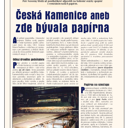
Budova bývalého gymnázia v Tyršově ulici
v Mělníku
Knihtiskárna Jiřího Jelena v ulici U Tanku v
Mělníku
Dům čp. 27 na náměstí Míru v Mělníku
Dům U Zlatého hroznu na náměstí Míru v
Mělníku
Bývalá Okresní hospodářská záložna v ulici
Fibichova v Mělníku
Husův dům u evangelického kostela v
Mělníku
Hradiště – archeopark svatý Jan v
Netolicích
Kamenný stůl v Běhánkách
Sluneční hodiny u rozhledny Stradonka
Mlýn u Karkulky na potoce Žejdlík v