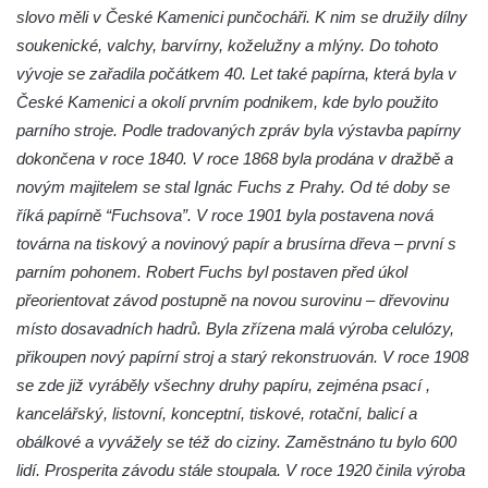
slovo měli v České Kamenici punčocháři. K nim se družily dílny
Obřadní síň hřbitova v Kralupech nad
soukenické, valchy, barvírny, koželužny a mlýny. Do tohoto
Vltavou
vývoje se zařadila počátkem 40. Let také papírna, která byla v
Automatické mlýny
České Kamenici a okolí prvním podnikem, kde bylo použito
Sluneční hodiny ve Vehlovicích
parního stroje. Podle tradovaných zpráv byla výstavba papírny
dokončena v roce 1840. V roce 1868 byla prodána v dražbě a
Hospodářský dvůr – Palmův statek v
novým majitelem se stal Ignác Fuchs z Prahy. Od té doby se
Jablonném v Podještědí-Markvarticích
říká papírně “Fuchsova”. V roce 1901 byla postavena nová
Dům U Zlaté hvězdy čp. 11 v ulici 5. května
továrna na tiskový a novinový papír a brusírna dřeva – první s
v Mělníku
parním pohonem. Robert Fuchs byl postaven před úkol
Dvůr Hořín
přeorientovat závod postupně na novou surovinu – dřevovinu
Budova vlakového nádraží Duchcov
místo dosavadních hadrů. Byla zřízena malá výroba celulózy,
Budova bývalého německého gymnázia v
přikoupen nový papírní stroj a starý rekonstruován. V roce 1908
Duchcově
se zde již vyráběly všechny druhy papíru, zejména psací ,
kancelářský, listovní, konceptní, tiskové, rotační, balicí a
Budova gymnázia v Masarykově ulici v
obálkové a vyvážely se též do ciziny. Zaměstnáno tu bylo 600
Duchcově
lidí. Prosperita závodu stále stoupala. V roce 1920 činila výroba
Bývalá Odborná horní škola pro