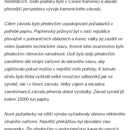
Neštědicích. Sídlo podniku bylo v České Kamenici a dávalo
Křečanech
přesnější perspektivu vývoje kamenického závodu.
Budova fary ve Starých Křečanech
Skalní sklípky v Dubé (Sadová ulice)
Cílem závodu bylo především uspokojování požadavků v
potřebě papíru. Papírenský průmysl byl v naší republice
Dům č.p. 208/80 v Dlouhé ulici v Dubé
převážně v pohraničních oblastech a konec války jej zastihl ve
Dům č.p. 97/85 v Dlouhé ulici v Dubé
velmi špatném technickém stavu. Kromě toho osazenstvo bylo
Dům č.p. 96/87 v Dlouhé ulici v Dubé
především německé národnosti. Úsilí bylo tedy především
Dům č.p. 94/91 v Dlouhé ulici v Dubé
zaměřeno dát strojní zařízení do takového stavu, aby
Dům č.p. 91/97 v Dlouhé ulici v Dubé
zajišťovalo pokud možno v největší míře potřeby. K tomuto
Dům č.p. 90/99 v Dlouhé ulici v Dubé
účelu bylo třeba vyškolit velké množství odborníků jak ve
výrobě, tak i v řízení závodu. Velký zájem a iniciativa
Dům č.p. 110/94 v Dlouhé ulici v Dubé
zaměstnanců závodu přinesla dobré výsledky. Závod vyrobil již
Budova fary v Dubé
kolem 15000 tun papíru.
Altán v parku v ulici Požárníků v Dubé
Největší hedvábná růže světa v Sebnitz
Nové požadavky na větší výrobu vyžadovaly obnovu některého
Sušárna chmele v Dubé
strojního zařízení. Největší překážkou byl desolátní stav
energetiky. Šlo především o nedostatečnou kapacitu parních
Dům čp. 12 na Tyršově náměstí v Cítolibech