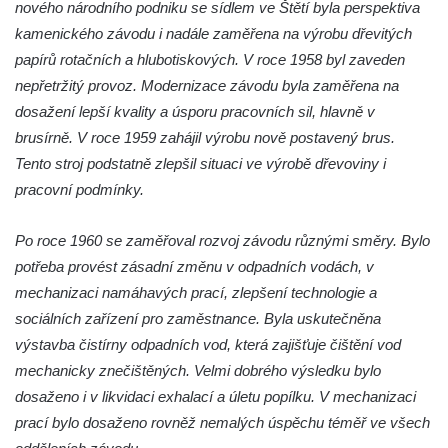
nového národního podniku se sídlem ve Štětí byla perspektiva
Bývalá venkovská usedlost (hotel RON) u
kamenického závodu i nadále zaměřena na výrobu dřevitých
kostela svatého Mikuláše v Mikulášovicích
papírů rotačních a hlubotiskových. V roce 1958 byl zaveden
Fara u kostela Navštívení Panny Marie v
nepřetržitý provoz. Modernizace závodu byla zaměřena na
Lobendavě
dosažení lepší kvality a úsporu pracovních sil, hlavně v
brusírně. V roce 1959 zahájil výrobu nově postavený brus.
Ambity křížové cesty u kostela svatého Jiří
Tento stroj podstatně zlepšil situaci ve výrobě dřevoviny i
ve Chřibské
pracovní podmínky.
Bývalé děkanství u kostela svatého Jiří v
Horním Slavkově
Po roce 1960 se zaměřoval rozvoj závodu různými směry. Bylo
Skalní most Bastei
potřeba provést zásadní změnu v odpadních vodách, v
Mayerův gloriet v Karlových Varech
mechanizaci namáhavých prací, zlepšení technologie a
Egermannův dům čp. 100 v Novém Boru
sociálních zařízení pro zaměstnance. Byla uskutečněna
(Pivovar Born)
výstavba čistírny odpadních vod, která zajišťuje čištění vod
mechanicky znečištěných. Velmi dobrého výsledku bylo
Bývalá plynárna ve Hřensku
dosaženo i v likvidaci exhalací a úletu popílku. V mechanizaci
Budova pošty čp. 55 v Novém Boru
prací bylo dosaženo rovněž nemalých úspěchu téměř ve všech
Gloriet nad bývalou Střelnicí u České