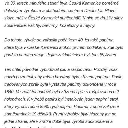
Ve 30. letech minulého století byla Česká Kamenice poměrně
Areál Mikov v Mikulášovicích – Ignaze
důležitým výrobním a obchodním centrem Děčínska. Hlavní
Röslera synové, továrna kovového zboží
slovo měli v České Kamenici punčocháři. K nim se družily dílny
Dům správce hřbitova v Mikulášovicích
soukenické, valchy, barvírny, koželužny a mlýny.
Tovární budova v Mikulášovicích – Anton
Pohl, továrna na gumové stuhy
Do tohoto vývoje se zařadila počátkem 40. let také papírna,
Tovární budova čp. 478 v Mikulášovicích –
která byla v České Kamenici a okolí prvním podnikem, kde bylo
Franz Frenzel, továrna na nože
použito parního stroje. Jejím zakladatelem byl Jan Jiří Asten.
Tovární budova jižně od dolního nádraží v
Mikulášovicích – Josef Kunert & synové,
Ten chtěl původně vybudovat pilu a rašplovánu. Později však
kovové a kancelářské zboží
návrh pozměnil, aby místo brusírny byla zřízena papírna. Podle
tradovaných zpráv byla výstavba papírny dokončena v roce
Schodiště ke kostelu Nanebevzetí Panny
1840. Ve zvláštní budově byla zřízena i pila s rašplovanou o 2
Marie ve Vilémově
holendrech. K výrobě papíru byl instalován jeden papírní stroj,
Lázeňský dům čp. 82 v Lázních Libverda
který vyrobil ročně 8580 rysů papíru. Papírna v době založení
Obří sud v Lázních Libverda
zaměstnávala 19 dělníků. První výrobky byly hlazeny jen po
Lázeňský dům Jizera čp. 116 v Lázních
jedné straně, ale v krátké době byla výroba zdokonalena a
Libverda