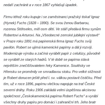
Bývalá pozorovatelna civilní obrany na
nedaří zachránit a v roce 1867 vyhlašují úpadek.
Hostibejku v Kralupech nad Vltavou
Firmu téhož roku kupuje i se zaměstnanci pražský tiskař Ignaz
Altán v areálu Zahnovy vily v Kamenickém
(Hynek) Fuchs (1828 – 1890). Se svou ženou Barbarou,
Šenově
rozenou Stöhseles, měl osm dětí. Ve stáří předává firmu synům
Zděný Holubí dům u čp. 297 v Luhu v
Robertovi a Arturovi. Na „Všeobecné zemské jubilejní výstavě“
Raspenavě
v Praze roku 1891 má papírenská firma Ignaz Fuchs svůj
Gloriet na kolonádě v Lázních Libverda
pavilón. Robert se ujímá kamenické papírny a dál ji rozvíjí.
Altán Mariánského pramene na kolonádě v
Modernizuje výrobu a začíná vyrábět papír z celulózy, původně
Lázních Libverda
se vyráběl ze starých hadrů. V té době se papírna stává
Altán Eduardova pramene na kolonádě v
největším znečišťovatelem řeky Kamenice. Soutěsky ve
Lázních Libverda
Hřensku se proměnily ve smradlavou stoku. Pro velké stížnosti
je Robert donucen ještě před I. sv. válkou postavit čističku. Před
Fara ve Valči
tím, už v roce 1896, papírnu vlečkou napojuje na trať České
Pozůstatky vodní kaskády v zámeckém
severní dráhy. Roku 1906 zakládá velmi úspěšnou akciovou
parku ve Valči
společnost „Českokamenická papírna Robert Fuchs“ a vyrábí
Teatron v zámeckém parku ve Valči
všechny druhy papíru pro domácí i zahraniční trh. Jeho bratr