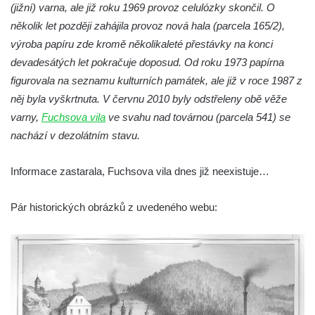
(jižní) varna, ale již roku 1969 provoz celulózky skončil. O
Dům čp. 26 ve Velenicích
několik let později zahájila provoz nová hala (parcela 165/2),
Dům čp. 31 ve Velenicích
výroba papíru zde kromě několikaleté přestávky na konci
Dům čp. 121 ve Velenicích
devadesátých let pokračuje doposud. Od roku 1973 papírna
Dům čp. 155 ve Velenicích
figurovala na seznamu kulturních památek, ale již v roce 1987 z
něj byla vyškrtnuta. V červnu 2010 byly odstřeleny obě věže
Dům čp. 33 – bývalá škola ve Velenicích
varny,
Fuchsova vila
ve svahu nad továrnou (parcela 541) se
Bývalá fara ve Velenicích
nachází v dezolátním stavu.
Dům ev.č. 26 ve Velenicích
Dům čp. 68 ve Velenicích
Informace zastarala, Fuchsova vila dnes již neexistuje…
Dům čp. 67 ve Svojkově
Pár historických obrázků z uvedeného webu:
Torzo domu čp. 6 ve Svojkově
Městské divadlo Chomutov
Ludwig Breitfeld, výroba prýmků – dnes
Pivovar Chalupník v Perštejně
Spořitelna v Turnově
Hostinec ve Svojkově