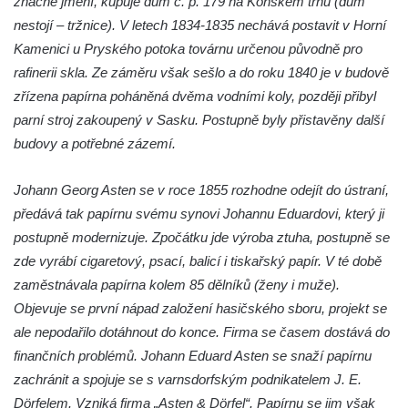
značné jmění, kupuje dům č. p. 179 na Koňském trhu (dům
Kralupech nad Vltavou
nestojí – tržnice). V letech 1834-1835 nechává postavit v Horní
Sala terrena u zámku Mnichovo Hradiště
Kamenici u Pryského potoka továrnu určenou původně pro
Památník Antonína Dvořáka (původně
rafinerii skla. Ze záměru však sešlo a do roku 1840 je v budově
barokní špitál) ve Zlonicích
zřízena papírna poháněná dvěma vodními koly, později přibyl
Původní převodové kolo z miřejovické
parní stroj zakoupený v Sasku. Postupně byly přistavěny další
elektrárny na břehu Vltavy v Kralupech nad
budovy a potřebné zázemí.
Vltavou
Johann Georg Asten se v roce 1855 rozhodne odejít do ústraní,
Původní regulátor otáček z miřejovické
předává tak papírnu svému synovi Johannu Eduardovi, který ji
elektrárny na břehu Vltavy v Kralupech nad
postupně modernizuje. Zpočátku jde výroba ztuha, postupně se
Vltavou
zde vyrábí cigaretový, psací, balicí i tiskařský papír. V té době
Květinové hodiny v ulici Boženy Němcové v
zaměstnávala papírna kolem 85 dělníků (ženy i muže).
Chomutově
Objevuje se první nápad založení hasičského sboru, projekt se
Obří sedačky v Čermákových sadech v
ale nepodařilo dotáhnout do konce. Firma se časem dostává do
Rakovníku
finančních problémů. Johann Eduard Asten se snaží papírnu
Bývalé popraviště na Šibeničním vrchu u
zachránit a spojuje se s varnsdorfským podnikatelem J. E.
Bečova nad Teplou
Dörfelem. Vzniká firma „Asten & Dörfel“. Papírnu se jim však