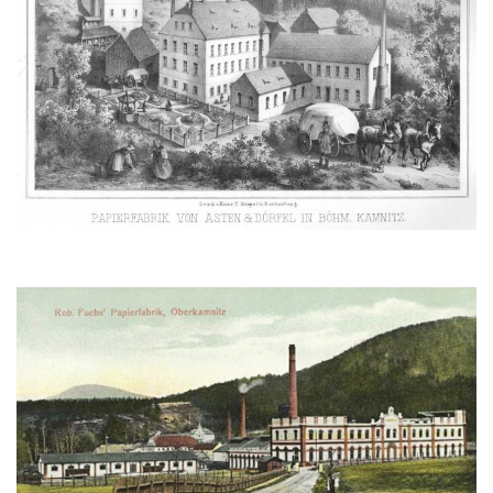
Dům obuvi Baťa v Liberci
Hotel Cristal v Železném Brodě
Spořitelna a muzeum v Železném Brodě
Spořitelna v Semilech
Dům čp. 2 v Semilech (sídlo Muzea a
Pojizerské galerie)
Obecní dům v Semilech
Pila U Lišáka u Rabštejna nad Střelou
Bývalá fara v Pražské ulici v Bochově
Fara u kostela svatých Petra a Pavla ve
Žluticích
Fuchsova vila v České Kamenici
Robert Fuchs, papírna v České Kamenici
Bývalá továrna Florian Hübel, tkalcovna u
Chřibské