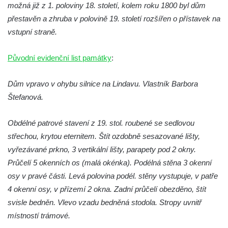
Biskupská rezidence v Českých
možná již z 1. poloviny 18. století, kolem roku 1800 byl dům
Budějovicích
přestavěn a zhruba v polovině 19. století rozšířen o přístavek na
Dům čp. 20 ve Velešíně, zvaný U Kantůrků
vstupní straně.
či Kaplanka
Původní evidenční list památky
:
Fara v Římově
Budova spořitelny čp. 1127/1 a 1127/25 v
Dům vpravo v ohybu silnice na Lindavu. Vlastník Barbora
Rumburku
Štefanová.
Pobočka Německé zemědělské a
průmyslové banky čp. 852/30 v Rumburku
Obdélné patrové stavení z 19. stol. roubené se sedlovou
Gymnázium v Rumburku
střechou, krytou eternitem. Štít ozdobně sesazované lišty,
vyřezávané prkno, 3 vertikální lišty, parapety pod 2 okny.
Budova čp. 1066/3 (Základní škola Tyršova)
Průčelí 5 okenních os (malá okénka). Podélná stěna 3 okenní
v Rumburku
osy v pravé části. Levá polovina podél. stěny vystupuje, v patře
Dům čp. 100/5 na Lužickém náměstí v
4 okenní osy, v přízemí 2 okna. Zadní průčelí obezděno, štít
Rumburku
svisle bedněn. Vlevo vzadu bedněná stodola. Stropy uvnitř
Dům čp. 105/10 na Lužickém náměstí v
místností trámové.
Rumburku