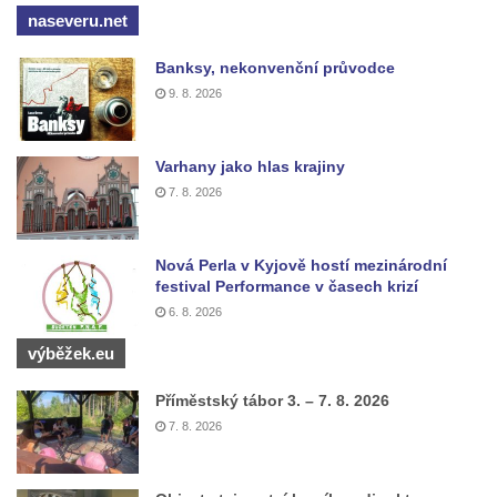
Torzo střeleckého sloupu ve Chřibské
naseveru.net
Budova ZŠ a MŠ Tadeáše Haenkeho
Banksy, nekonvenční průvodce
Chřibská čp. 280
9. 8. 2026
Dům čp. 175 ve Chřibské
Dům čp. 30 ve Chřibské
Varhany jako hlas krajiny
Dům čp. 182 ve Chřibské
7. 8. 2026
Dům čp. 10 ve Chřibské
Budova základní školy v Lužci nad Vltavou
Nová Perla v Kyjově hostí mezinárodní
Dům čp. 11 v Hrobčicích
festival Performance v časech krizí
Budova stáčírny Bílina-Kyselka
6. 8. 2026
Rodný dům Josefa Hory v Dobříni
výběžek.eu
Královská mincovna v Jáchymově
Příměstský tábor 3. – 7. 8. 2026
Chudobinec Franze Preidla v České
7. 8. 2026
Kamenici
Dům čp. 26 ve Velenicích