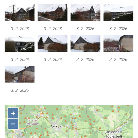
Dům čp. 103/8 na Lužickém náměstí v
Rumburku
Dům čp. 101/6 na Lužickém náměstí v
3. 2. 2026
3. 2. 2026
3. 2. 2026
3. 2. 2026
Rumburku
Dům čp. 104/9 na Lužickém náměstí v
Rumburku
Dům čp. 102/7 na Lužickém náměstí v
3. 2. 2026
3. 2. 2026
3. 2. 2026
3. 2. 2026
Rumburku
Dům čp. 99/4 na Lužickém náměstí v
Rumburku (tiskárna Heinricha Pfeifera)
3. 2. 2026
Bývalý špitál v Teplé
Josef Meisel jun., tkalcovna a barevna u
Dolního Podluží
Mattoniho továrna v lázních Kyselka
Dům Stallburg v lázních Kyselka