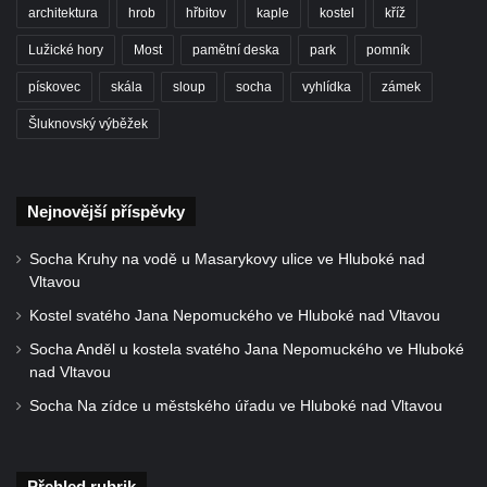
Dům čp. 3 na náměstí T. G. Masaryka ve
architektura
hrob
hřbitov
kaple
kostel
kříž
Frýdlantu
Lužické hory
Most
pamětní deska
park
pomník
Bývalý špitál čp. 176 ve Frýdlantu
pískovec
skála
sloup
socha
vyhlídka
zámek
Dům ev.č. 89 v Benešově ulici ve Sloupu v
Šluknovský výběžek
Čechách
Dům čp. 79 v Mlýnské ulici ve Sloupu v
Čechách
Nejnovější příspěvky
Dům čp. 134 v Mlýnské ulici ve Sloupu v
Čechách
Socha Kruhy na vodě u Masarykovy ulice ve Hluboké nad
Vltavou
Dům čp. 101 v ulici Ke Hradu ve Sloupu v
Čechách
Kostel svatého Jana Nepomuckého ve Hluboké nad Vltavou
Dům čp. 102 v Potoční ulici ve Sloupu v
Socha Anděl u kostela svatého Jana Nepomuckého ve Hluboké
nad Vltavou
Čechách
Socha Na zídce u městského úřadu ve Hluboké nad Vltavou
Dům čp. 109 v ulici Ke Hradu ve Sloupu v
Čechách
Dům čp. 181 v Mikovcově ulici ve Sloupu v
Přehled rubrik