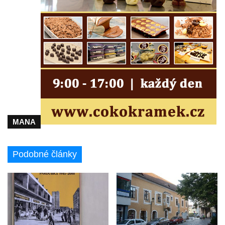
přádelny bavlny v Chotyni
Bývalá továrna Johann Schowanek, tovární
výroba dřevěného zboží v Jiřetíně pod
Bukovou
Strom života na Dymníku v Rumburku
Pavilon Reinerovy fresky v zámeckém
parku v Duchcově
Dřevěný altán v Teplické ulici v Duchcově
MANA
Oplocení čestného dvora zámku v
Duchcově
Podobné články
Fara u kostela Zvěstování Panny Marie na
náměstí Republiky v Duchcově
Fara před kostelem svatých Petra a Pavla v
Jeníkově
Areál Mikov v Mikulášovicích – Ignaze