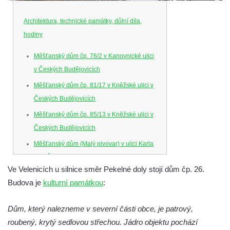
Architektura, technické památky, důlní díla,
hodiny
Měšťanský dům čp. 76/2 v Kanovnické ulici
v Českých Budějovicích
Měšťanský dům čp. 81/17 v Kněžské ulici v
Českých Budějovicích
Měšťanský dům čp. 85/13 v Kněžské ulici v
Českých Budějovicích
Měšťanský dům (Malý pivovar) v ulici Karla
IV. v Českých Budějovicích
Ve Velenicích u silnice směr Pekelné doly stojí dům čp. 26.
Dům U Ferusů na Senovážném náměstí v
Budova je
kulturní památkou
:
Českých Budějovicích
Solnice na Piaristickém náměstí v Českých
Dům, který nalezneme v severní části obce, je patrový,
Budějovicích
roubený, krytý sedlovou střechou. Jádro objektu pochází