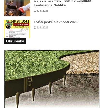
Objevte tajemství lesního adjunkta
Dům čp. 31 ve Velenicích
Ferdinanda Náhlíka
Dům čp. 121 ve Velenicích
6. 8. 2026
Dům čp. 155 ve Velenicích
Tolštejnské slavnosti 2026
Dům čp. 33 – bývalá škola ve Velenicích
3. 8. 2026
Bývalá fara ve Velenicích
Dům ev.č. 26 ve Velenicích
Obrubniky
Dům čp. 68 ve Velenicích
Dům čp. 67 ve Svojkově
Torzo domu čp. 6 ve Svojkově
Městské divadlo Chomutov
Ludwig Breitfeld, výroba prýmků – dnes
Pivovar Chalupník v Perštejně
Spořitelna v Turnově
Hostinec ve Svojkově
Dům obuvi Baťa v Liberci