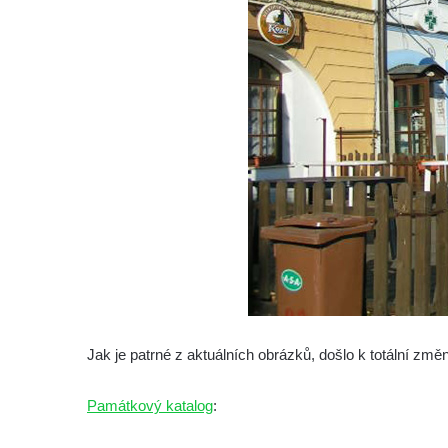
Dům čp. 104/9 na Lužickém náměstí v
Rumburku
Dům čp. 102/7 na Lužickém náměstí v
Rumburku
Dům čp. 99/4 na Lužickém náměstí v
Rumburku (tiskárna Heinricha Pfeifera)
Bývalý špitál v Teplé
Josef Meisel jun., tkalcovna a barevna u
Dolního Podluží
Mattoniho továrna v lázních Kyselka
Dům Stallburg v lázních Kyselka
Vilemínka (Vilemínin dvůr) v lázních
Jak je patrné z aktuálních obrázků, došlo k totální změ
Kyselka
Švýcarský dvůr v lázních Kyselka
Památkový katalog
:
Jindřichův dvůr v lázních Kyselka