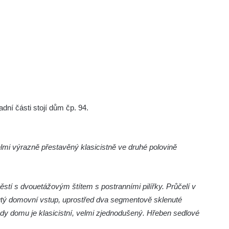
dní části stojí dům čp. 94.
lmi výrazně přestavěný klasicistně ve druhé polovině
ěstí s dvouetážovým štítem s postranními pilířky. Průčelí v
nutý domovní vstup, uprostřed dva segmentově sklenuté
dy domu je klasicistní, velmi zjednodušený. Hřeben sedlové