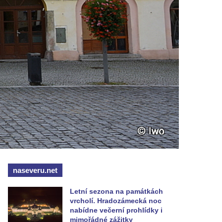
naseveru.net
Letní sezona na památkách
vrcholí. Hradozámecká noc
nabídne večerní prohlídky i
mimořádné zážitky