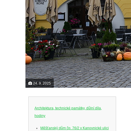
24. 9. 2025
Architektura, technické památky, důlní díla,
hodiny
Měšťanský dům čp. 76/2 v Kanovnické ulici