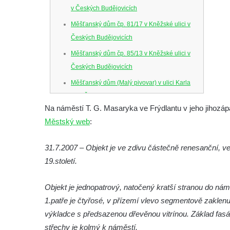
v Českých Budějovicích
Měšťanský dům čp. 81/17 v Kněžské ulici v
Českých Budějovicích
Měšťanský dům čp. 85/13 v Kněžské ulici v
Českých Budějovicích
Měšťanský dům (Malý pivovar) v ulici Karla
IV. v Českých Budějovicích
Na náměstí T. G. Masaryka ve Frýdlantu v jeho jihozápa
Dům U Ferusů na Senovážném náměstí v
Městský web
:
Českých Budějovicích
Solnice na Piaristickém náměstí v Českých
31.7.2007 – Objekt je ve zdivu částečně renesanční, ve
Budějovicích
19.století.
Biskupská rezidence v Českých
Budějovicích
Objekt je jednopatrový, natočený kratší stranou do nám
1.patře je čtyřosé, v přízemí vlevo segmentově zakle
Dům čp. 20 ve Velešíně, zvaný U Kantůrků
výkladce s předsazenou dřevěnou vitrínou. Základ fasá
či Kaplanka
střechy je kolmý k náměstí.
Fara v Římově