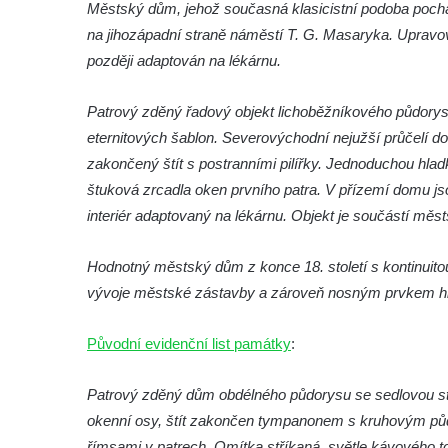
Altán v lázních Kyselka
Městský dům, jehož současná klasicistní podoba pochá
na jihozápadní straně náměstí T. G. Masaryka. Upravován
Mattoniho vila v lázních Kyselka
později adaptován na lékárnu.
Bývalý Štichlův Mlýn u Andělské Hory
Bývalý Hotel Central v Bečově nad Teplou
Patrový zděný řadový objekt lichoběžníkového půdorys
Dům čp. 254 v Krásné Lípě (kavárna u
eternitových šablon. Severovýchodní nejužší průčelí d
Frinda)
zakončený štít s postranními pilířky. Jednoduchou hlad
Wolfrumova vila v Ústí nad Labem
štuková zrcadla oken prvního patra. V přízemí domu j
interiér adaptovaný na lékárnu. Objekt je součástí mě
Hotel Vladimir v Ústí nad Labem
Budova Oblastního muzea v Ústí nad
Hodnotný městský dům z konce 18. století s kontinuit
Labem (bývalá Obecná a měšťanská škola)
vývoje městské zástavby a zároveň nosným prvkem hi
Vodní elektrárna Spálov na řece Jizeře
Torzo střeleckého sloupu ve Chřibské
Původní evidenční list památky
:
Budova ZŠ a MŠ Tadeáše Haenkeho
Chřibská čp. 280
Patrový zděný dům obdélného půdorysu se sedlovou střec
okenní osy, štít zakončen tympanonem s kruhovým pů
Dům čp. 175 ve Chřibské
římsami v patrech. Omítka stříkaná, světle kávového t