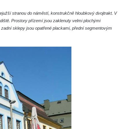
ejužší stranou do náměstí, konstrukčně hloubkový dvojtrakt. V
diště. Prostory přízemí jsou zaklenuty velmi plochými
, zadní sklepy jsou opatřené plackami, přední segmentovým