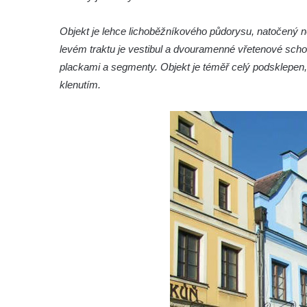
Budova spořitelny čp. 1127/1 a 1127/25 v
Objekt je lehce lichoběžníkového půdorysu, natočený n
Rumburku
levém traktu je vestibul a dvouramenné vřetenové scho
Pobočka Německé zemědělské a
plackami a segmenty. Objekt je téměř celý podsklepen
průmyslové banky čp. 852/30 v Rumburku
klenutím.
Gymnázium v Rumburku
Budova čp. 1066/3 (Základní škola Tyršova)
v Rumburku
Dům čp. 100/5 na Lužickém náměstí v
Rumburku
Dům čp. 105/10 na Lužickém náměstí v
Rumburku
Dům čp. 103/8 na Lužickém náměstí v
Rumburku
Dům čp. 101/6 na Lužickém náměstí v
Rumburku