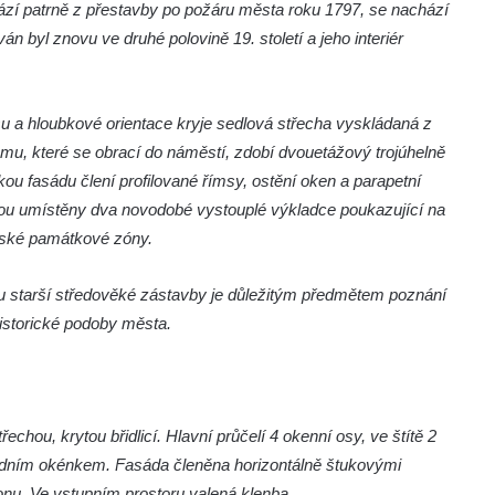
zí patrně z přestavby po požáru města roku 1797, se nachází
 byl znovu ve druhé polovině 19. století a jeho interiér
u a hloubkové orientace kryje sedlová střecha vyskládaná z
omu, které se obrací do náměstí, zdobí dvouetážový trojúhelně
kou fasádu člení profilované římsy, ostění oken a parapetní
sou umístěny dva novodobé vystouplé výkladce poukazující na
stské památkové zóny.
ou starší středověké zástavby je důležitým předmětem poznání
storické podoby města.
hou, krytou břidlicí. Hlavní průčelí 4 okenní osy, ve štítě 2
dním okénkem. Fasáda členěna horizontálně štukovými
onu. Ve vstupním prostoru valená klenba.