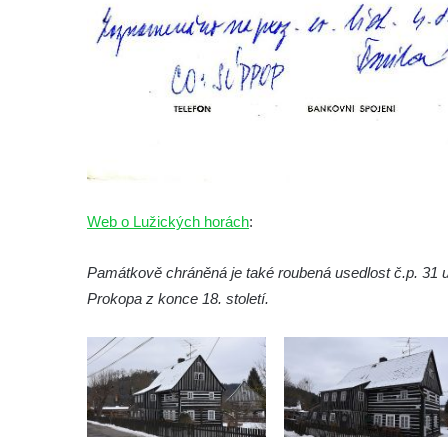
Altán v lázních Kyselka
Mattoniho vila v lázních Kyselka
Bývalý Štichlův Mlýn u Andělské Hory
Bývalý Hotel Central v Bečově nad Teplou
Dům čp. 254 v Krásné Lípě (kavárna u
Frinda)
Wolfrumova vila v Ústí nad Labem
Hotel Vladimir v Ústí nad Labem
Web o Lužických horách
:
Budova Oblastního muzea v Ústí nad
Památkově chráněná je také roubená usedlost č.p. 31 u 
Labem (bývalá Obecná a měšťanská škola)
Prokopa z konce 18. století.
Vodní elektrárna Spálov na řece Jizeře
Torzo střeleckého sloupu ve Chřibské
Budova ZŠ a MŠ Tadeáše Haenkeho
Chřibská čp. 280
Dům čp. 175 ve Chřibské