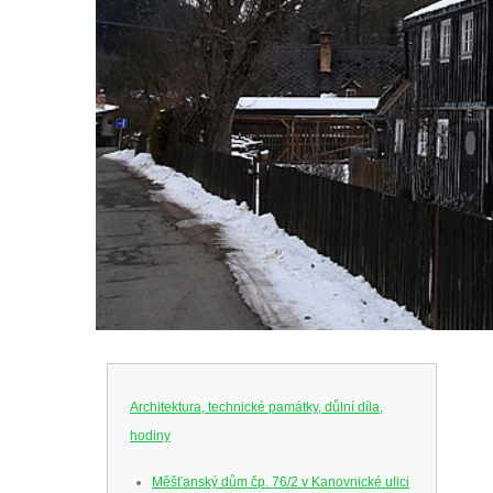
Architektura, technické památky, důlní díla,
hodiny
Měšťanský dům čp. 76/2 v Kanovnické ulici