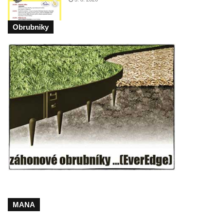
Obrubniky
MANA