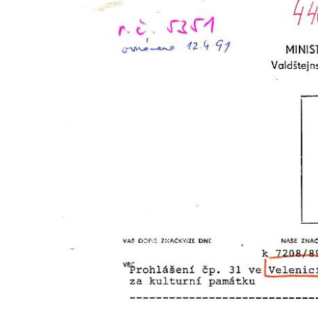
Budova spořitelny čp. 1127/1 a 1127/25 v
Rumburku
Pobočka Německé zemědělské a
průmyslové banky čp. 852/30 v Rumburku
Gymnázium v Rumburku
Budova čp. 1066/3 (Základní škola Tyršova)
v Rumburku
Dům čp. 100/5 na Lužickém náměstí v
Rumburku
Dům čp. 105/10 na Lužickém náměstí v
Rumburku
Dům čp. 103/8 na Lužickém náměstí v
Rumburku
Dům čp. 101/6 na Lužickém náměstí v
Rumburku