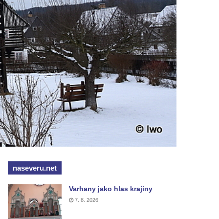
naseveru.net
Varhany jako hlas krajiny
7. 8. 2026