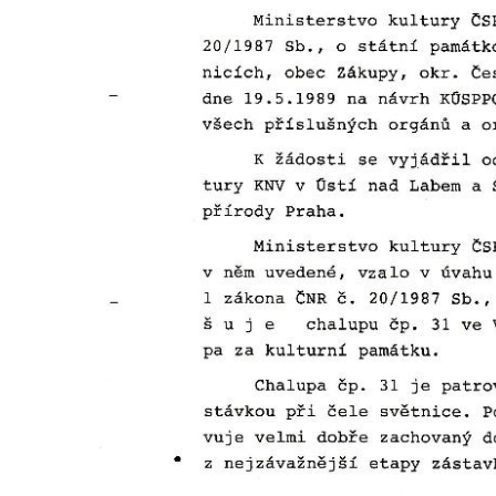
Dům čp. 104/9 na Lužickém náměstí v
Rumburku
Dům čp. 102/7 na Lužickém náměstí v
Rumburku
Dům čp. 99/4 na Lužickém náměstí v
Rumburku (tiskárna Heinricha Pfeifera)
Bývalý špitál v Teplé
Josef Meisel jun., tkalcovna a barevna u
Dolního Podluží
Mattoniho továrna v lázních Kyselka
Dům Stallburg v lázních Kyselka
Vilemínka (Vilemínin dvůr) v lázních
Kyselka
Švýcarský dvůr v lázních Kyselka
Jindřichův dvůr v lázních Kyselka