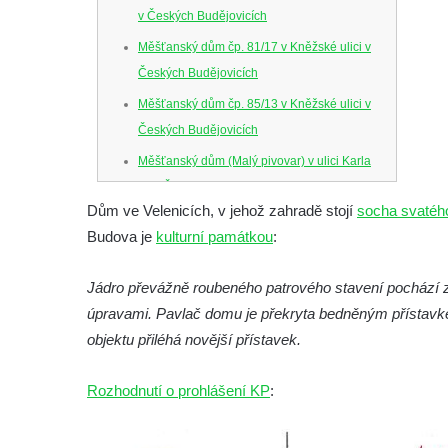
v Českých Budějovicích
Měšťanský dům čp. 81/17 v Kněžské ulici v
Českých Budějovicích
Měšťanský dům čp. 85/13 v Kněžské ulici v
Českých Budějovicích
Měšťanský dům (Malý pivovar) v ulici Karla
IV. v Českých Budějovicích
Dům ve Velenicích, v jehož zahradě stojí
socha svatéh
Dům U Ferusů na Senovážném náměstí v
Budova je
kulturní památkou
:
Českých Budějovicích
Solnice na Piaristickém náměstí v Českých
Jádro převážně roubeného patrového stavení pochází z d
Budějovicích
úpravami. Pavlač domu je překryta bedněným přístavke
Biskupská rezidence v Českých
objektu přiléhá novější přístavek.
Budějovicích
Rozhodnutí o prohlášení KP
Dům čp. 20 ve Velešíně, zvaný U Kantůrků
:
či Kaplanka
Fara v Římově