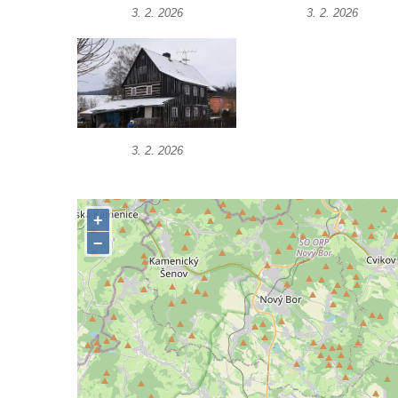
Dům čp. 30 ve Chřibské
3. 2. 2026
3. 2. 2026
Dům čp. 182 ve Chřibské
Dům čp. 10 ve Chřibské
Budova základní školy v Lužci nad Vltavou
Dům čp. 11 v Hrobčicích
Budova stáčírny Bílina-Kyselka
3. 2. 2026
Rodný dům Josefa Hory v Dobříni
Královská mincovna v Jáchymově
Chudobinec Franze Preidla v České
Kamenici
Dům čp. 26 ve Velenicích
Dům čp. 31 ve Velenicích
Dům čp. 121 ve Velenicích
Dům čp. 155 ve Velenicích
Dům čp. 33 – bývalá škola ve Velenicích