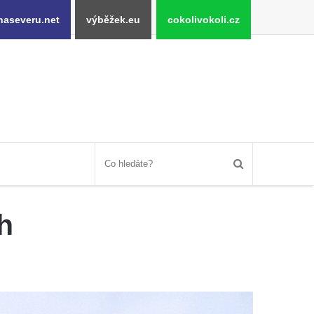
naseveru.net
výběžek.eu
cokolivokoli.cz
h