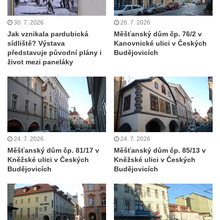
Areál Mikov v Mikulášovicích – Ignaze
Röslera synové, továrna kovového zboží
30. 7. 2026
26. 7. 2026
Jak vznikala pardubická
Měšťanský dům čp. 76/2 v
Dům správce hřbitova v Mikulášovicích
sídliště? Výstava
Kanovnické ulici v Českých
Tovární budova v Mikulášovicích – Anton
představuje původní plány i
Budějovicích
život mezi paneláky
Pohl, továrna na gumové stuhy
Tovární budova čp. 478 v Mikulášovicích –
Franz Frenzel, továrna na nože
Tovární budova jižně od dolního nádraží v
Mikulášovicích – Josef Kunert & synové,
kovové a kancelářské zboží
24. 7. 2026
24. 7. 2026
Schodiště ke kostelu Nanebevzetí Panny
Měšťanský dům čp. 81/17 v
Měšťanský dům čp. 85/13 v
Marie ve Vilémově
Kněžské ulici v Českých
Kněžské ulici v Českých
Budějovicích
Budějovicích
Lázeňský dům čp. 82 v Lázních Libverda
Obří sud v Lázních Libverda
Lázeňský dům Jizera čp. 116 v Lázních
Libverda