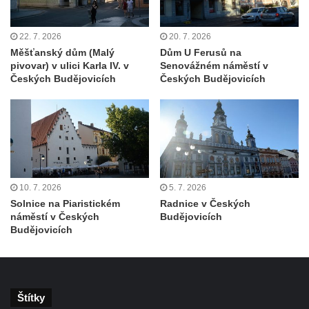
Lázeňský dům Depandance Vodoléčba čp.
113 v Lázních Libverda
22. 7. 2026
20. 7. 2026
Měšťanský dům (Malý
Dům U Ferusů na
Dům čp. 94 na náměstí T. G. Masaryka ve
pivovar) v ulici Karla IV. v
Senovážném náměstí v
Frýdlantu
Českých Budějovicích
Českých Budějovicích
Dům čp. 104 na náměstí T. G. Masaryka ve
Frýdlantu
Dům čp. 102 na náměstí T. G. Masaryka ve
Frýdlantu
Dům čp. 2 zvaný Na Panské zvůli na
10. 7. 2026
5. 7. 2026
náměstí T. G. Masaryka ve Frýdlantu
Solnice na Piaristickém
Radnice v Českých
Dům čp. 95 na náměstí T. G. Masaryka ve
náměstí v Českých
Budějovicích
Budějovicích
Frýdlantu
Dům čp. 43 v Havlíčkově ulici ve Frýdlantu
Dům čp. 42 v Havlíčkově ulici ve Frýdlantu
Dvojdům čp. 92 a 93 (hotel Bílý kůň) na
Štítky