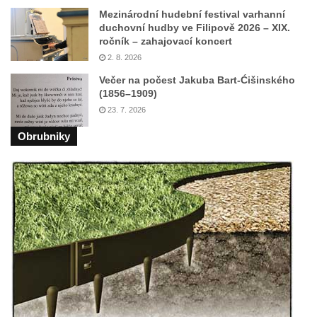
Dům čp. 26 ve Velenicích
Mezinárodní hudební festival varhanní
duchovní hudby ve Filipově 2026 – XIX.
Dům čp. 31 ve Velenicích
ročník – zahajovací koncert
Dům čp. 121 ve Velenicích
2. 8. 2026
Dům čp. 155 ve Velenicích
Večer na počest Jakuba Bart-Ćišinského
(1856–1909)
Dům čp. 33 – bývalá škola ve Velenicích
23. 7. 2026
Bývalá fara ve Velenicích
Obrubniky
Dům ev.č. 26 ve Velenicích
Dům čp. 68 ve Velenicích
Dům čp. 67 ve Svojkově
Torzo domu čp. 6 ve Svojkově
Městské divadlo Chomutov
Ludwig Breitfeld, výroba prýmků – dnes
Pivovar Chalupník v Perštejně
Spořitelna v Turnově
Hostinec ve Svojkově