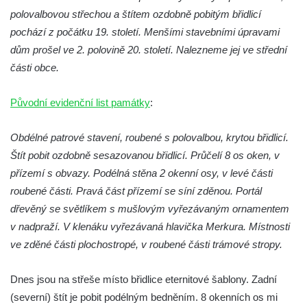
Budějovicích
polovalbovou střechou a štítem ozdobně pobitým břidlicí
Biskupská rezidence v Českých
pochází z počátku 19. století. Menšími stavebními úpravami
Budějovicích
dům prošel ve 2. polovině 20. století. Nalezneme jej ve střední
Dům čp. 20 ve Velešíně, zvaný U Kantůrků
části obce.
či Kaplanka
Původní evidenční list památky
:
Fara v Římově
Budova spořitelny čp. 1127/1 a 1127/25 v
Obdélné patrové stavení, roubené s polovalbou, krytou břidlicí.
Rumburku
Štít pobit ozdobně sesazovanou břidlicí. Průčelí 8 os oken, v
Pobočka Německé zemědělské a
přízemí s obvazy. Podélná stěna 2 okenní osy, v levé části
průmyslové banky čp. 852/30 v Rumburku
roubené části. Pravá část přízemí se síní zděnou. Portál
Gymnázium v Rumburku
dřevěný se světlíkem s mušlovým vyřezávaným ornamentem
v nadpraží. V klenáku vyřezávaná hlavička Merkura. Místnosti
Budova čp. 1066/3 (Základní škola Tyršova)
ve zděné části plochostropé, v roubené části trámové stropy.
v Rumburku
Dům čp. 100/5 na Lužickém náměstí v
Dnes jsou na střeše místo břidlice eternitové šablony. Zadní
Rumburku
(severní) štít je pobit podélným bedněním. 8 okenních os mi
Dům čp. 105/10 na Lužickém náměstí v