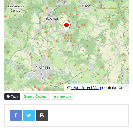
Dům Stallburg v lázních Kyselka
Vilemínka (Vilemínin dvůr) v lázních
Kyselka
Švýcarský dvůr v lázních Kyselka
Jindřichův dvůr v lázních Kyselka
Altán v lázních Kyselka
Mattoniho vila v lázních Kyselka
Bývalý Štichlův Mlýn u Andělské Hory
Bývalý Hotel Central v Bečově nad Teplou
Dům čp. 254 v Krásné Lípě (kavárna u
Frinda)
Tagy
Sloup v Čechách
architektura
Wolfrumova vila v Ústí nad Labem
Tisknout
Hotel Vladimir v Ústí nad Labem
Budova Oblastního muzea v Ústí nad
Labem (bývalá Obecná a měšťanská škola)