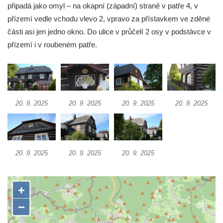
připadá jako omyl – na okapní (západní) straně v patře 4, v
Rumburku
přízemí vedle vchodu vlevo 2, vpravo za přístavkem ve zděné
Dům čp. 103/8 na Lužickém náměstí v
části asi jen jedno okno. Do ulice v průčelí 2 osy v podstávce v
Rumburku
přízemí i v roubeném patře.
Dům čp. 101/6 na Lužickém náměstí v
Rumburku
Dům čp. 104/9 na Lužickém náměstí v
Rumburku
20. 9. 2025
20. 9. 2025
20. 9. 2025
20. 9. 2025
Dům čp. 102/7 na Lužickém náměstí v
Rumburku
Dům čp. 99/4 na Lužickém náměstí v
Rumburku (tiskárna Heinricha Pfeifera)
20. 9. 2025
20. 9. 2025
20. 9. 2025
Bývalý špitál v Teplé
Josef Meisel jun., tkalcovna a barevna u
Dolního Podluží
Mattoniho továrna v lázních Kyselka