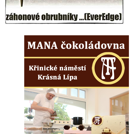
Dům obuvi Baťa v Liberci
Hotel Cristal v Železném Brodě
Spořitelna a muzeum v Železném Brodě
Spořitelna v Semilech
Dům čp. 2 v Semilech (sídlo Muzea a
Pojizerské galerie)
Obecní dům v Semilech
Pila U Lišáka u Rabštejna nad Střelou
Bývalá fara v Pražské ulici v Bochově
Fara u kostela svatých Petra a Pavla ve
Žluticích
Fuchsova vila v České Kamenici
Robert Fuchs, papírna v České Kamenici
Bývalá továrna Florian Hübel, tkalcovna u
Chřibské