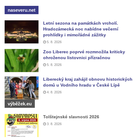
Vodní elektrárna Spálov na řece Jizeře
naseveru.net
Torzo střeleckého sloupu ve Chřibské
Budova ZŠ a MŠ Tadeáše Haenkeho
Letní sezona na památkách vrcholí.
Hradozámecká noc nabídne večerní
Chřibská čp. 280
prohlídky i mimořádné zážitky
Dům čp. 175 ve Chřibské
5. 8. 2026
Dům čp. 30 ve Chřibské
Zoo Liberec poprvé rozmnožila kriticky
ohroženou listovnici přízračnou
Dům čp. 182 ve Chřibské
5. 8. 2026
Dům čp. 10 ve Chřibské
Budova základní školy v Lužci nad Vltavou
Liberecký kraj zahájil obnovu historických
domů u Vodního hradu v České Lípě
Dům čp. 11 v Hrobčicích
4. 8. 2026
Budova stáčírny Bílina-Kyselka
výběžek.eu
Rodný dům Josefa Hory v Dobříni
Královská mincovna v Jáchymově
Tolštejnské slavnosti 2026
3. 8. 2026
Chudobinec Franze Preidla v České
Kamenici