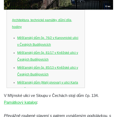
Architektura, technické památky, důlní díla,
hodiny
Měšťanský dům čp. 76/2 v Kanovnické ulici
v Českých Budějovicích
Měšťanský dům čp. 81/17 v Kněžské ulici v
Českých Budějovicích
Měšťanský dům čp. 85/13 v Kněžské ulici v
Českých Budějovicích
Měšťanský dům (Malý pivovar) v ulici Karla
IV. v Českých Budějovicích
V Mlýnské ulici ve Sloupu v Čechách stojí dům čp. 134.
Dům U Ferusů na Senovážném náměstí v
Památkový katalog
:
Českých Budějovicích
Solnice na Piaristickém náměstí v Českých
Převážně roubené stavení s patrem vynášeným podstávkou, s