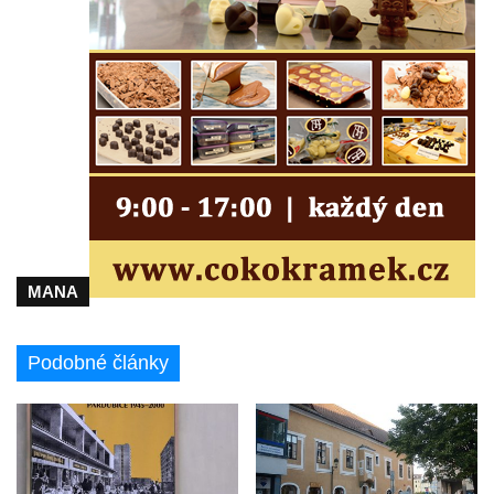
Bývalá továrna J. B. Limburger junior,
přádelny bavlny v Chotyni
Bývalá továrna Johann Schowanek, tovární
výroba dřevěného zboží v Jiřetíně pod
Bukovou
Strom života na Dymníku v Rumburku
Pavilon Reinerovy fresky v zámeckém
parku v Duchcově
Dřevěný altán v Teplické ulici v Duchcově
MANA
Oplocení čestného dvora zámku v
Duchcově
Podobné články
Fara u kostela Zvěstování Panny Marie na
náměstí Republiky v Duchcově
Fara před kostelem svatých Petra a Pavla v
Jeníkově