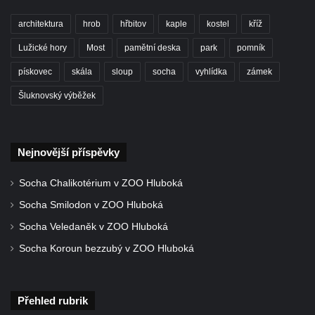
náměstí T. G. Masaryka ve Frýdlantu
architektura
hrob
hřbitov
kaple
kostel
kříž
Dům čp. 3 na náměstí T. G. Masaryka ve
Frýdlantu
Lužické hory
Most
pamětní deska
park
pomník
Bývalý špitál čp. 176 ve Frýdlantu
pískovec
skála
sloup
socha
vyhlídka
zámek
Dům ev.č. 89 v Benešově ulici ve Sloupu v
Šluknovský výběžek
Čechách
Dům čp. 79 v Mlýnské ulici ve Sloupu v
Čechách
Nejnovější příspěvky
Dům čp. 134 v Mlýnské ulici ve Sloupu v
Socha Chalikotérium v ZOO Hluboká
Čechách
Socha Smilodon v ZOO Hluboká
Dům čp. 101 v ulici Ke Hradu ve Sloupu v
Socha Veledaněk v ZOO Hluboká
Čechách
Socha Koroun bezzubý v ZOO Hluboká
Dům čp. 102 v Potoční ulici ve Sloupu v
Čechách
Dům čp. 109 v ulici Ke Hradu ve Sloupu v
Přehled rubrik
Čechách