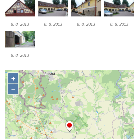
Dům obuvi Baťa v Liberci
Hotel Cristal v Železném Brodě
8. 8. 2013
8. 8. 2013
8. 8. 2013
8. 8. 2013
Spořitelna a muzeum v Železném Brodě
Spořitelna v Semilech
Dům čp. 2 v Semilech (sídlo Muzea a
8. 8. 2013
Pojizerské galerie)
Obecní dům v Semilech
Pila U Lišáka u Rabštejna nad Střelou
Bývalá fara v Pražské ulici v Bochově
Fara u kostela svatých Petra a Pavla ve
Žluticích
Fuchsova vila v České Kamenici
Robert Fuchs, papírna v České Kamenici
Bývalá továrna Florian Hübel, tkalcovna u