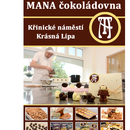
náměstí T. G. Masaryka ve Frýdlantu
Dům čp. 3 na náměstí T. G. Masaryka ve
Frýdlantu
Bývalý špitál čp. 176 ve Frýdlantu
Dům ev.č. 89 v Benešově ulici ve Sloupu v
Čechách
Dům čp. 79 v Mlýnské ulici ve Sloupu v
Čechách
Dům čp. 134 v Mlýnské ulici ve Sloupu v
Čechách
Dům čp. 101 v ulici Ke Hradu ve Sloupu v
Čechách
Dům čp. 102 v Potoční ulici ve Sloupu v
Čechách
Dům čp. 109 v ulici Ke Hradu ve Sloupu v
Čechách