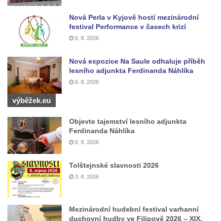
Areál Mikov v Mikulášovicích – Ignaze
Nová Perla v Kyjově hostí mezinárodní
Röslera synové, továrna kovového zboží
festival Performance v časech krizí
Dům správce hřbitova v Mikulášovicích
6. 8. 2026
Tovární budova v Mikulášovicích – Anton
Nová expozice Na Saule odhaluje příběh
Pohl, továrna na gumové stuhy
lesního adjunkta Ferdinanda Náhlíka
Tovární budova čp. 478 v Mikulášovicích –
6. 8. 2026
Franz Frenzel, továrna na nože
výběžek.eu
Tovární budova jižně od dolního nádraží v
Mikulášovicích – Josef Kunert & synové,
Objevte tajemství lesního adjunkta
Ferdinanda Náhlíka
kovové a kancelářské zboží
6. 8. 2026
Schodiště ke kostelu Nanebevzetí Panny
Marie ve Vilémově
Tolštejnské slavnosti 2026
Lázeňský dům čp. 82 v Lázních Libverda
3. 8. 2026
Obří sud v Lázních Libverda
Lázeňský dům Jizera čp. 116 v Lázních
Mezinárodní hudební festival varhanní
duchovní hudby ve Filipově 2026 – XIX.
Libverda