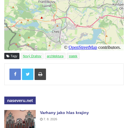
Chřibské
Bývalá továrna J. B. Limburger junior,
přádelny bavlny v Chotyni
Bývalá továrna Johann Schowanek, tovární
výroba dřevěného zboží v Jiřetíně pod
Bukovou
Strom života na Dymníku v Rumburku
Tagy
Nový Drahov
architektura
statek
Pavilon Reinerovy fresky v zámeckém
parku v Duchcově
Tisknout
Dřevěný altán v Teplické ulici v Duchcově
Oplocení čestného dvora zámku v
Duchcově
Fara u kostela Zvěstování Panny Marie na
naseveru.net
náměstí Republiky v Duchcově
Varhany jako hlas krajiny
Fara před kostelem svatých Petra a Pavla v
7. 8. 2026
Jeníkově