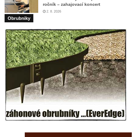
ročník – zahajovací koncert
Lázeňský dům Depandance Vodoléčba čp.
2. 8. 2026
113 v Lázních Libverda
Obrubniky
Dům čp. 94 na náměstí T. G. Masaryka ve
Frýdlantu
Dům čp. 104 na náměstí T. G. Masaryka ve
Frýdlantu
Dům čp. 102 na náměstí T. G. Masaryka ve
Frýdlantu
Dům čp. 2 zvaný Na Panské zvůli na
náměstí T. G. Masaryka ve Frýdlantu
Dům čp. 95 na náměstí T. G. Masaryka ve
Frýdlantu
Dům čp. 43 v Havlíčkově ulici ve Frýdlantu
Dům čp. 42 v Havlíčkově ulici ve Frýdlantu
Dvojdům čp. 92 a 93 (hotel Bílý kůň) na