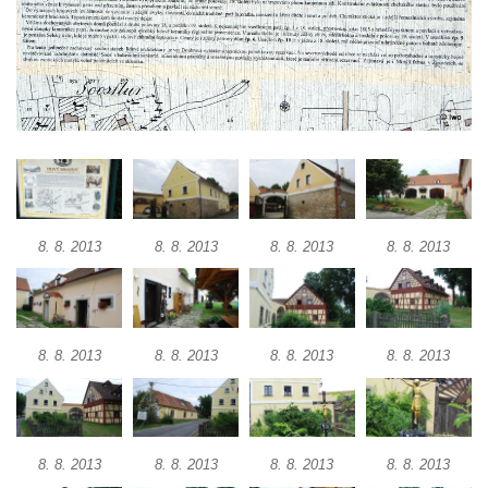
Dům čp. 26 ve Velenicích
Dům čp. 31 ve Velenicích
Dům čp. 121 ve Velenicích
Dům čp. 155 ve Velenicích
Dům čp. 33 – bývalá škola ve Velenicích
Bývalá fara ve Velenicích
Dům ev.č. 26 ve Velenicích
8. 8. 2013
8. 8. 2013
8. 8. 2013
8. 8. 2013
Dům čp. 68 ve Velenicích
Dům čp. 67 ve Svojkově
Torzo domu čp. 6 ve Svojkově
8. 8. 2013
8. 8. 2013
8. 8. 2013
8. 8. 2013
Městské divadlo Chomutov
Ludwig Breitfeld, výroba prýmků – dnes
Pivovar Chalupník v Perštejně
Spořitelna v Turnově
8. 8. 2013
8. 8. 2013
8. 8. 2013
8. 8. 2013
Hostinec ve Svojkově