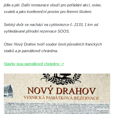
Vodní elektrárna Spálov na řece Jizeře
jídla a pití. Další restaurace slouží pro pořádání akcí, oslav,
Torzo střeleckého sloupu ve Chřibské
svateb a jako konferenční prostor pro firemní školení.
Budova ZŠ a MŠ Tadeáše Haenkeho
Selský dvůr se nachází na cyklostezce č. 2133, 1 km od
Chřibská čp. 280
vyhledávané přírodní rezervace SOOS.
Dům čp. 175 ve Chřibské
Dům čp. 30 ve Chřibské
Obec Nový Drahov tvoří soubor šesti původních franckých
Dům čp. 182 ve Chřibské
statků a je památkově chráněna.
Dům čp. 10 ve Chřibské
Stavby jsou památkově chráněny ->
Budova základní školy v Lužci nad Vltavou
Dům čp. 11 v Hrobčicích
Budova stáčírny Bílina-Kyselka
Rodný dům Josefa Hory v Dobříni
Královská mincovna v Jáchymově
Chudobinec Franze Preidla v České
Kamenici