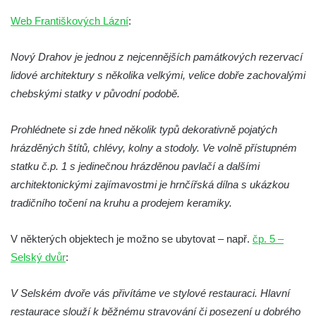
Dům Stallburg v lázních Kyselka
Web Františkových Lázní
:
Vilemínka (Vilemínin dvůr) v lázních
Kyselka
Nový Drahov je jednou z nejcennějších památkových rezervací
Švýcarský dvůr v lázních Kyselka
lidové architektury s několika velkými, velice dobře zachovalými
Jindřichův dvůr v lázních Kyselka
chebskými statky v původní podobě.
Altán v lázních Kyselka
Prohlédnete si zde hned několik typů dekorativně pojatých
Mattoniho vila v lázních Kyselka
hrázděných štítů, chlévy, kolny a stodoly. Ve volně přístupném
Bývalý Štichlův Mlýn u Andělské Hory
statku č.p. 1 s jedinečnou hrázděnou pavlačí a dalšími
Bývalý Hotel Central v Bečově nad Teplou
architektonickými zajímavostmi je hrnčířská dílna s ukázkou
Dům čp. 254 v Krásné Lípě (kavárna u
tradičního točení na kruhu a prodejem keramiky.
Frinda)
V některých objektech je možno se ubytovat – např.
čp. 5 –
Wolfrumova vila v Ústí nad Labem
Selský dvůr
:
Hotel Vladimir v Ústí nad Labem
Budova Oblastního muzea v Ústí nad
V Selském dvoře vás přivítáme ve stylové restauraci. Hlavní
Labem (bývalá Obecná a měšťanská škola)
restaurace slouží k běžnému stravování či posezení u dobrého