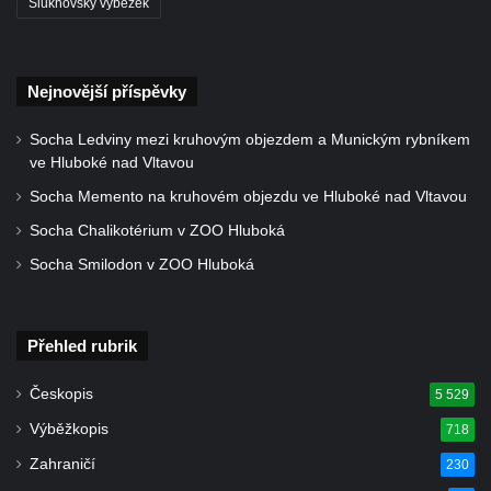
Šluknovský výběžek
Dům čp. 270 v ulici U Hrádku zvaný
Škvárovník v Teplicích
Úřednický dům s voliérou u zámku v
Nejnovější příspěvky
Teplicích
Socha Ledviny mezi kruhovým objezdem a Munickým rybníkem
Opěrná zeď s balustrádou a zamřížovanými
ve Hluboké nad Vltavou
okny u zámku v Teplicích
Socha Memento na kruhovém objezdu ve Hluboké nad Vltavou
Ptačí schody u zámku v Teplicích
Socha Chalikotérium v ZOO Hluboká
Pavilon Kolostůjovy věžičky v Teplicích
Socha Smilodon v ZOO Hluboká
Dům čp. 72/1 v Lázeňské ulici v Teplicích –
Zlaté slunce
Přehled rubrik
Protiletecký kryt v Tanvaldu
Riedlova vila v Desné
Českopis
5 529
Dům čp. 16 ve Starých Křečanech
Výběžkopis
718
Dům čp. 15 ve Starých Křečanech
Zahraničí
230
Model rozhledny Vlčí hora ve Starých