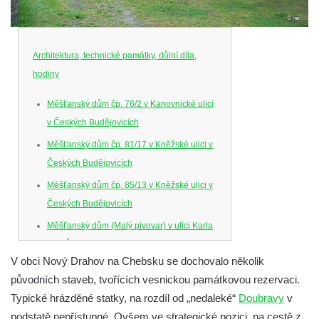
Architektura, technické památky, důlní díla,
hodiny
Měšťanský dům čp. 76/2 v Kanovnické ulici
v Českých Budějovicích
Měšťanský dům čp. 81/17 v Kněžské ulici v
Českých Budějovicích
Měšťanský dům čp. 85/13 v Kněžské ulici v
Českých Budějovicích
Měšťanský dům (Malý pivovar) v ulici Karla
IV. v Českých Budějovicích
V obci Nový Drahov na Chebsku se dochovalo několik
Dům U Ferusů na Senovážném náměstí v
původních staveb, tvořících vesnickou památkovou rezervaci.
Českých Budějovicích
Typické hrázděné statky, na rozdíl od „nedaleké“
Doubravy
v
Solnice na Piaristickém náměstí v Českých
podstatě nepřístupné. Ovšem ve strategické pozici, na cestě z