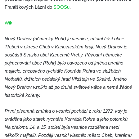
Budějovicích
Františkových Lázní do
SOOSu
.
Biskupská rezidence v Českých
Budějovicích
Wiki
:
Dům čp. 20 ve Velešíně, zvaný U Kantůrků
Nový Drahov (německy Rohr) je vesnice, místní část obce
či Kaplanka
Třebeň v okrese Cheb v Karlovarském kraji. Nový Drahov je
Fara v Římově
součástí Svazku obcí Kamenné Vrchy.
Původní německé
Budova spořitelny čp. 1127/1 a 1127/25 v
pojmenování obce (Rohr) bylo odvozeno od jména prvního
Rumburku
majitele, chebského rychtáře Konráda Rohra ve službách
Pobočka Německé zemědělské a
Nothaftů, držících nedaleký hrad Vildštejn ve Skalné. Jméno
průmyslové banky čp. 852/30 v Rumburku
Nový Drahov vzniklo až po druhé světové válce a nemá žádné
Gymnázium v Rumburku
historické kořeny.
Budova čp. 1066/3 (Základní škola Tyršova)
První písemná zmínka o vesnici pochází z roku 1272, kdy je
v Rumburku
uváděna jako statek rychtáře Konráda Rohra a jeho potomků.
Dům čp. 100/5 na Lužickém náměstí v
Na přelomu 14. a 15. století byla vesnice rozdělena mezi
Rumburku
několik majitelů. Později vesnici vlastnilo město Cheb, kterému
Dům čp. 105/10 na Lužickém náměstí v