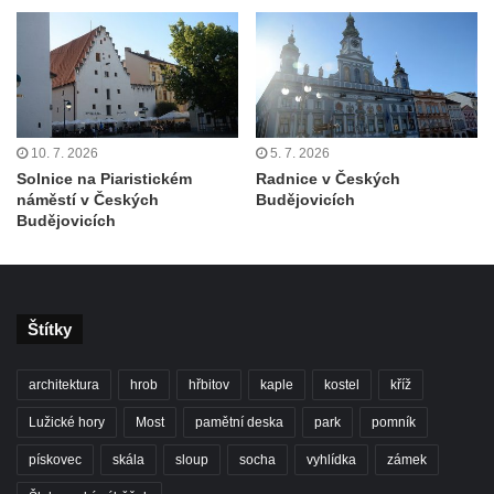
Hornický dům Sokolov
Dům kultury Ostrov
Venkovské usedlosti Nový Drahov
Fuchsova vila v Kraslicích
10. 7. 2026
5. 7. 2026
Katova ulička v Kadani
Solnice na Piaristickém
Radnice v Českých
Kittelův dům v Krásné u Pěnčína
náměstí v Českých
Budějovicích
Budějovicích
Fara u kostela svatého Josefa v Krásné u
Pěnčína
Altán v parku u školy v Teplicích nad Metují
Krakonošovy schody v Teplicích nad Metují
Štítky
Kubečkova fara čp. 54 v Machovské Lhotě
architektura
hrob
hřbitov
kaple
kostel
kříž
Vila Landhaus čp. 1230/6 v ulici Pod
Lužické hory
Most
pamětní deska
park
pomník
Doubravkou v Teplicích
Jirschova vila čp. 1348/10 v ulici Pod
pískovec
skála
sloup
socha
vyhlídka
zámek
Doubravkou v Teplicích