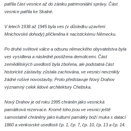
patřila část vesnice až do zániku patrimoniální správy. Část
Rumburku
vesnice patřila ke Skalné.
Dům čp. 103/8 na Lužickém náměstí v
Rumburku
V letech 1938 až 1945 byla ves (v důsledku uzavření
Dům čp. 101/6 na Lužickém náměstí v
Mnichovské dohody) přičleněna k nacistickému Německu.
Rumburku
Po druhé světové válce a odsunu německého obyvatelstva byla
Dům čp. 104/9 na Lužickém náměstí v
ves vysídlena a následně postižena demolicemi. Část
Rumburku
zemědělských usedlostí byla zbořena, ale podstatná část
Dům čp. 102/7 na Lužickém náměstí v
historické zástavby zůstala zachována, ve vesnici nevznikly
Rumburku
žádné rušivé novostavby. Proto představuje Nový Drahov
Dům čp. 99/4 na Lužickém náměstí v
významný celek lidové architektury Chebska.
Rumburku (tiskárna Heinricha Pfeifera)
Bývalý špitál v Teplé
Nový Drahov je od roku 1995 chráněn jako vesnická
Josef Meisel jun., tkalcovna a barevna u
památková rezervace. Kromě toho jsou ve vesnici ještě
Dolního Podluží
samostatně chráněny jako kulturní památky boží muka s datací
1860 a venkovské usedlosti čp. 1, čp. 7, čp. 10, čp. 13 a čp. 14.
Mattoniho továrna v lázních Kyselka