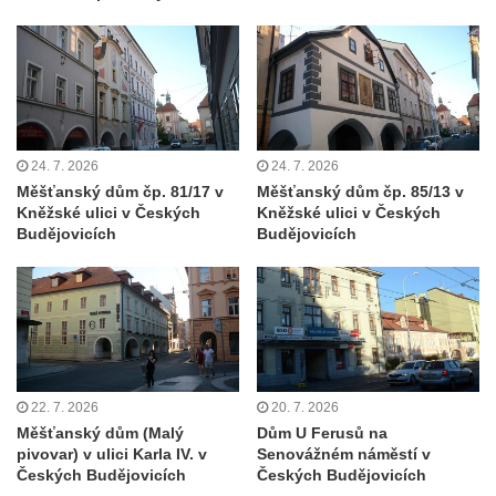
Dům čp. 211 v Tkalcovské ulici v Novém
Boru
Dům čp. 206 v Tkalcovské ulici v Novém
Boru
Dům čp. 139 ve Špálově ulici v Novém Boru
Dům čp. 132 ve Sloupské ulici v Novém
24. 7. 2026
24. 7. 2026
Měšťanský dům čp. 81/17 v
Měšťanský dům čp. 85/13 v
Boru
Kněžské ulici v Českých
Kněžské ulici v Českých
Dům čp. 129 ve Sloupské ulici v Novém
Budějovicích
Budějovicích
Boru
Dům čp. 109 v Kalinově ulici v Novém Boru
Dům čp. 107 v Kalinově ulici v Novém Boru
Dům čp. 46 v ulici T. G. Masaryka v Novém
Boru
22. 7. 2026
20. 7. 2026
Dům čp. 106 v Kalinově ulici v Novém Boru
Měšťanský dům (Malý
Dům U Ferusů na
(informační středisko)
pivovar) v ulici Karla IV. v
Senovážném náměstí v
Českých Budějovicích
Českých Budějovicích
Kittelův dům čp. 101 v Novém Boru