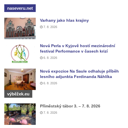
naseveru.net
Bývalá továrna J. B. Limburger junior,
přádelny bavlny v Chotyni
Varhany jako hlas krajiny
Bývalá továrna Johann Schowanek, tovární
7. 8. 2026
výroba dřevěného zboží v Jiřetíně pod
Bukovou
Nová Perla v Kyjově hostí mezinárodní
Strom života na Dymníku v Rumburku
festival Performance v časech krizí
Pavilon Reinerovy fresky v zámeckém
6. 8. 2026
parku v Duchcově
Nová expozice Na Saule odhaluje příběh
Dřevěný altán v Teplické ulici v Duchcově
lesního adjunkta Ferdinanda Náhlíka
Oplocení čestného dvora zámku v
6. 8. 2026
Duchcově
výběžek.eu
Fara u kostela Zvěstování Panny Marie na
Příměstský tábor 3. – 7. 8. 2026
náměstí Republiky v Duchcově
7. 8. 2026
Fara před kostelem svatých Petra a Pavla v
Jeníkově