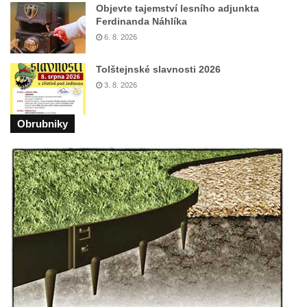
Objevte tajemství lesního adjunkta
Areál Mikov v Mikulášovicích – Ignaze
Ferdinanda Náhlíka
Röslera synové, továrna kovového zboží
6. 8. 2026
Dům správce hřbitova v Mikulášovicích
Tolštejnské slavnosti 2026
Tovární budova v Mikulášovicích – Anton
3. 8. 2026
Pohl, továrna na gumové stuhy
Tovární budova čp. 478 v Mikulášovicích –
Obrubniky
Franz Frenzel, továrna na nože
Tovární budova jižně od dolního nádraží v
Mikulášovicích – Josef Kunert & synové,
kovové a kancelářské zboží
Schodiště ke kostelu Nanebevzetí Panny
Marie ve Vilémově
Lázeňský dům čp. 82 v Lázních Libverda
Obří sud v Lázních Libverda
Lázeňský dům Jizera čp. 116 v Lázních
Libverda