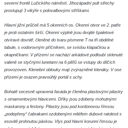
severní frontě Lužického náměstí. Jihozápadní pult střechy
Rumburku
prostupují 3 vikýře s polovalbovými stříškami.
Dům čp. 103/8 na Lužickém náměstí v
Rumburku
Hlavní jižní průčelí má 5 okenních os. Okenní otvor ve 2. patře
Dům čp. 101/6 na Lužickém náměstí v
je proti ostatním širší. Okenní výplně jsou dvojité špaletové
Rumburku
otvíravé dovnitř, členěné do tvaru písmene T na tři obdélné
tabule, s vodorovným příčníkem, se svislou klapačkou a
Dům čp. 104/9 na Lužickém náměstí v
okapničkami. V přízemí se nachází arkádové podloubí sklenuté
Rumburku
valeně se styčnými lunetami na 6 pilířů se vstupy do dílčích
Dům čp. 102/7 na Lužickém náměstí v
provozoven. Klenební oblouky mají zvýrazněné klenáky. V ose
Rumburku
přízemi je osazen pravoúhlý portál s uchy.
Dům čp. 99/4 na Lužickém náměstí v
Rumburku (tiskárna Heinricha Pfeifera)
Bohatě secesně upravená fasáda je členěna plastovými pilastry
Bývalý špitál v Teplé
s ornamentovými hlavicemi. Dříky jsou zdobeny mohutnými
Josef Meisel jun., tkalcovna a barevna u
maskarony a festony. Pilastry jsou pod kordonovou římsou
Dolního Podluží
„podepřeny“ čabrakami ozdobenými reliéfem dubové ratolesti s
esovitě prohnutou páskou. Vlys pod hlavní korunní římsou je
Mattoniho továrna v lázních Kyselka