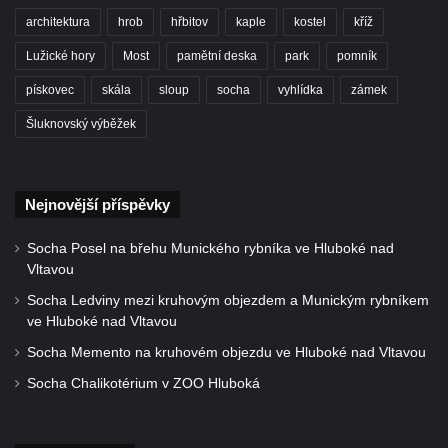
Hornický dům Sokolov
architektura
hrob
hřbitov
kaple
kostel
kříž
Dům kultury Ostrov
Lužické hory
Most
pamětní deska
park
pomník
Venkovské usedlosti Nový Drahov
pískovec
skála
sloup
socha
vyhlídka
zámek
Fuchsova vila v Kraslicích
Šluknovský výběžek
Katova ulička v Kadani
Kittelův dům v Krásné u Pěnčína
Nejnovější příspěvky
Fara u kostela svatého Josefa v Krásné u
Pěnčína
Socha Posel na břehu Munického rybníka ve Hluboké nad
Altán v parku u školy v Teplicích nad Metují
Vltavou
Krakonošovy schody v Teplicích nad Metují
Socha Ledviny mezi kruhovým objezdem a Munickým rybníkem
ve Hluboké nad Vltavou
Kubečkova fara čp. 54 v Machovské Lhotě
Socha Memento na kruhovém objezdu ve Hluboké nad Vltavou
Vila Landhaus čp. 1230/6 v ulici Pod
Doubravkou v Teplicích
Socha Chalikotérium v ZOO Hluboká
Jirschova vila čp. 1348/10 v ulici Pod
Doubravkou v Teplicích