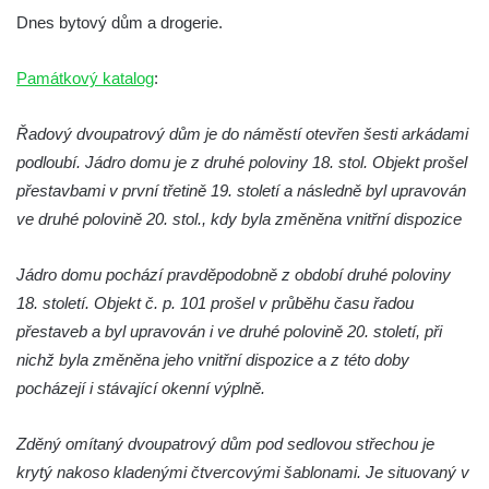
Budějovicích
Dnes bytový dům a drogerie.
Biskupská rezidence v Českých
Budějovicích
Památkový katalog
:
Dům čp. 20 ve Velešíně, zvaný U Kantůrků
Řadový dvoupatrový dům je do náměstí otevřen šesti arkádami
či Kaplanka
podloubí. Jádro domu je z druhé poloviny 18. stol. Objekt prošel
Fara v Římově
přestavbami v první třetině 19. století a následně byl upravován
Budova spořitelny čp. 1127/1 a 1127/25 v
ve druhé polovině 20. stol., kdy byla změněna vnitřní dispozice
Rumburku
Pobočka Německé zemědělské a
Jádro domu pochází pravděpodobně z období druhé poloviny
průmyslové banky čp. 852/30 v Rumburku
18. století. Objekt č. p. 101 prošel v průběhu času řadou
Gymnázium v Rumburku
přestaveb a byl upravován i ve druhé polovině 20. století, při
nichž byla změněna jeho vnitřní dispozice a z této doby
Budova čp. 1066/3 (Základní škola Tyršova)
pocházejí i stávající okenní výplně.
v Rumburku
Dům čp. 100/5 na Lužickém náměstí v
Zděný omítaný dvoupatrový dům pod sedlovou střechou je
Rumburku
krytý nakoso kladenými čtvercovými šablonami. Je situovaný v
Dům čp. 105/10 na Lužickém náměstí v