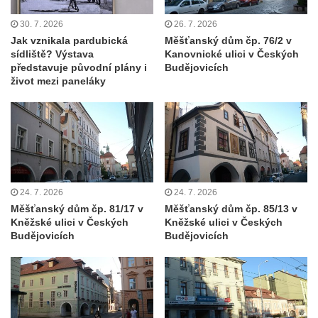
Dům čp. 181 v Mikovcově ulici ve Sloupu v
30. 7. 2026
26. 7. 2026
Čechách
Jak vznikala pardubická
Měšťanský dům čp. 76/2 v
sídliště? Výstava
Kanovnické ulici v Českých
Dům čp. 167 v ulici Pod Hradem ve Sloupu
představuje původní plány i
Budějovicích
v Čechách
život mezi paneláky
Dům čp. 149 v Alšově ulici v Novém Boru
Dům čp. 172 v Palackého ulici v Novém
Boru
Dům čp. 170 na Palackého náměstí v
Novém Boru
24. 7. 2026
24. 7. 2026
Dům čp. 183 na Palackého náměstí v
Měšťanský dům čp. 81/17 v
Měšťanský dům čp. 85/13 v
Novém Boru
Kněžské ulici v Českých
Kněžské ulici v Českých
Budějovicích
Budějovicích
Dům čp. 184 na Palackého náměstí v
Novém Boru
Dům čp. 215 v ulici Bratří Čapků v Novém
Boru