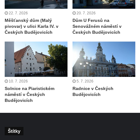
Dům čp. 211 v Tkalcovské ulici v Novém
Boru
22. 7. 2026
20. 7. 2026
Dům čp. 206 v Tkalcovské ulici v Novém
Měšťanský dům (Malý
Dům U Ferusů na
pivovar) v ulici Karla IV. v
Senovážném náměstí v
Boru
Českých Budějovicích
Českých Budějovicích
Dům čp. 139 ve Špálově ulici v Novém Boru
Dům čp. 132 ve Sloupské ulici v Novém
Boru
Dům čp. 129 ve Sloupské ulici v Novém
Boru
10. 7. 2026
5. 7. 2026
Dům čp. 109 v Kalinově ulici v Novém Boru
Solnice na Piaristickém
Radnice v Českých
Dům čp. 107 v Kalinově ulici v Novém Boru
náměstí v Českých
Budějovicích
Budějovicích
Dům čp. 46 v ulici T. G. Masaryka v Novém
Boru
Dům čp. 106 v Kalinově ulici v Novém Boru
(informační středisko)
Štítky
Kittelův dům čp. 101 v Novém Boru