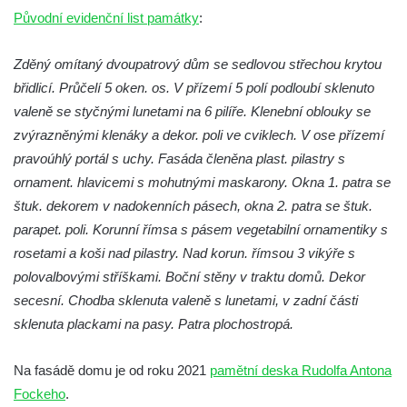
Vodní elektrárna Spálov na řece Jizeře
Původní evidenční list památky
:
Torzo střeleckého sloupu ve Chřibské
Zděný omítaný dvoupatrový dům se sedlovou střechou krytou
Budova ZŠ a MŠ Tadeáše Haenkeho
břidlicí. Průčelí 5 oken. os. V přízemí 5 polí podloubí sklenuto
Chřibská čp. 280
valeně se styčnými lunetami na 6 pilíře. Klenební oblouky se
Dům čp. 175 ve Chřibské
zvýrazněnými klenáky a dekor. poli ve cviklech. V ose přízemí
Dům čp. 30 ve Chřibské
pravoúhlý portál s uchy. Fasáda členěna plast. pilastry s
Dům čp. 182 ve Chřibské
ornament. hlavicemi s mohutnými maskarony. Okna 1. patra se
Dům čp. 10 ve Chřibské
štuk. dekorem v nadokenních pásech, okna 2. patra se štuk.
parapet. poli. Korunní římsa s pásem vegetabilní ornamentiky s
Budova základní školy v Lužci nad Vltavou
rosetami a koši nad pilastry. Nad korun. římsou 3 vikýře s
Dům čp. 11 v Hrobčicích
polovalbovými stříškami. Boční stěny v traktu domů. Dekor
Budova stáčírny Bílina-Kyselka
secesní. Chodba sklenuta valeně s lunetami, v zadní části
Rodný dům Josefa Hory v Dobříni
sklenuta plackami na pasy. Patra plochostropá.
Královská mincovna v Jáchymově
Na fasádě domu je od roku 2021
pamětní deska Rudolfa Antona
Chudobinec Franze Preidla v České
Fockeho
.
Kamenici