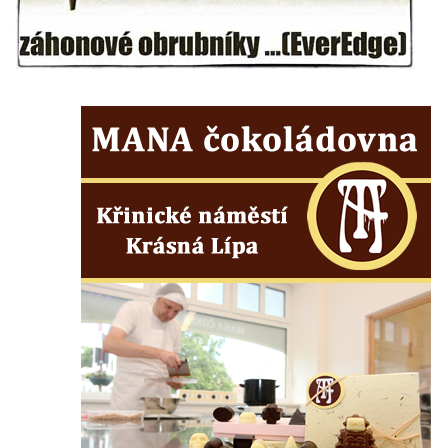
Lázeňský dům Depandance Vodoléčba čp.
113 v Lázních Libverda
Dům čp. 94 na náměstí T. G. Masaryka ve
Frýdlantu
Dům čp. 104 na náměstí T. G. Masaryka ve
Frýdlantu
Dům čp. 102 na náměstí T. G. Masaryka ve
Frýdlantu
Dům čp. 2 zvaný Na Panské zvůli na
náměstí T. G. Masaryka ve Frýdlantu
Dům čp. 95 na náměstí T. G. Masaryka ve
Frýdlantu
Dům čp. 43 v Havlíčkově ulici ve Frýdlantu
Dům čp. 42 v Havlíčkově ulici ve Frýdlantu
Dvojdům čp. 92 a 93 (hotel Bílý kůň) na