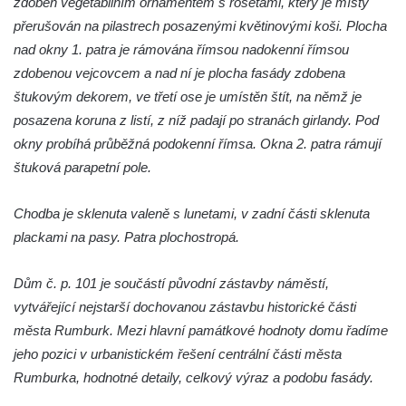
zdoben vegetabilním ornamentem s rosetami, který je místy
Dům Stallburg v lázních Kyselka
přerušován na pilastrech posazenými květinovými koši. Plocha
Vilemínka (Vilemínin dvůr) v lázních
nad okny 1. patra je rámována římsou nadokenní římsou
Kyselka
zdobenou vejcovcem a nad ní je plocha fasády zdobena
Švýcarský dvůr v lázních Kyselka
štukovým dekorem, ve třetí ose je umístěn štít, na němž je
Jindřichův dvůr v lázních Kyselka
posazena koruna z listí, z níž padají po stranách girlandy. Pod
okny probíhá průběžná podokenní římsa. Okna 2. patra rámují
Altán v lázních Kyselka
štuková parapetní pole.
Mattoniho vila v lázních Kyselka
Bývalý Štichlův Mlýn u Andělské Hory
Chodba je sklenuta valeně s lunetami, v zadní části sklenuta
Bývalý Hotel Central v Bečově nad Teplou
plackami na pasy. Patra plochostropá.
Dům čp. 254 v Krásné Lípě (kavárna u
Frinda)
Dům č. p. 101 je součástí původní zástavby náměstí,
vytvářející nejstarší dochovanou zástavbu historické části
Wolfrumova vila v Ústí nad Labem
města Rumburk. Mezi hlavní památkové hodnoty domu řadíme
Hotel Vladimir v Ústí nad Labem
jeho pozici v urbanistickém řešení centrální části města
Budova Oblastního muzea v Ústí nad
Rumburka, hodnotné detaily, celkový výraz a podobu fasády.
Labem (bývalá Obecná a měšťanská škola)