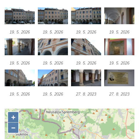
Dům čp. 26 ve Velenicích
Dům čp. 31 ve Velenicích
Dům čp. 121 ve Velenicích
19. 5. 2026
19. 5. 2026
19. 5. 2026
19. 5. 2026
Dům čp. 155 ve Velenicích
Dům čp. 33 – bývalá škola ve Velenicích
Bývalá fara ve Velenicích
Dům ev.č. 26 ve Velenicích
19. 5. 2026
19. 5. 2026
19. 5. 2026
19. 5. 2026
Dům čp. 68 ve Velenicích
Dům čp. 67 ve Svojkově
Torzo domu čp. 6 ve Svojkově
19. 5. 2026
19. 5. 2026
27. 8. 2023
27. 8. 2023
Městské divadlo Chomutov
Ludwig Breitfeld, výroba prýmků – dnes
Pivovar Chalupník v Perštejně
Spořitelna v Turnově
Hostinec ve Svojkově