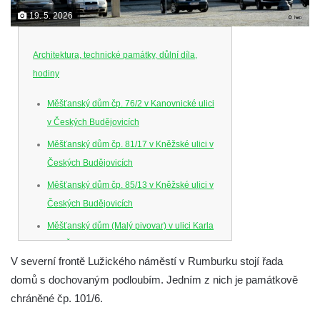
19. 5. 2026
Architektura, technické památky, důlní díla,
hodiny
Měšťanský dům čp. 76/2 v Kanovnické ulici
v Českých Budějovicích
Měšťanský dům čp. 81/17 v Kněžské ulici v
Českých Budějovicích
Měšťanský dům čp. 85/13 v Kněžské ulici v
Českých Budějovicích
Měšťanský dům (Malý pivovar) v ulici Karla
IV. v Českých Budějovicích
V severní frontě Lužického náměstí v Rumburku stojí řada
Dům U Ferusů na Senovážném náměstí v
domů s dochovaným podloubím. Jedním z nich je památkově
Českých Budějovicích
chráněné čp. 101/6.
Solnice na Piaristickém náměstí v Českých