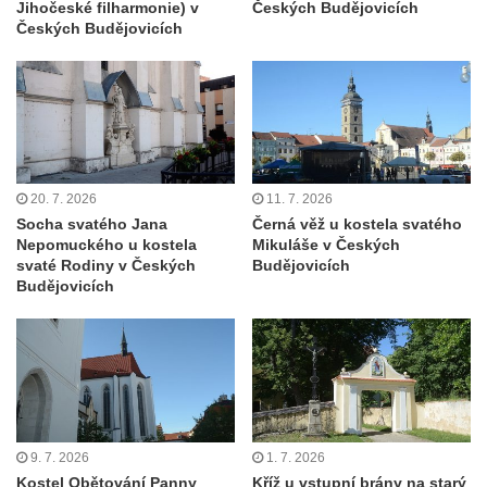
Jihočeské filharmonie) v
Českých Budějovicích
Kříž před kostelem svatých Petra a Pavla v
Českých Budějovicích
Růžové
Centrální kříž na starém hřbitově ve
Vilémově
Centrální kříž na novém hřbitově ve
Vilémově
Kříž u kostela Nanebevzetí Panny Marie na
20. 7. 2026
11. 7. 2026
křížové cestě ve Vilémově
Socha svatého Jana
Černá věž u kostela svatého
Nepomuckého u kostela
Mikuláše v Českých
Kříž u cesty mezi Růžovou a Kamenickou
svaté Rodiny v Českých
Budějovicích
Strání
Budějovicích
Kříž u severní zdi kostela Nalezení svatého
Kříže ve Frýdlantu
Kříž na Křížové cestě na Křížovém vrchu ve
Frýdlantu
Centrální kříž hřbitova ve Sloupu v Čechách
9. 7. 2026
1. 7. 2026
Kříž u koryta náhonu na Chřibské Kamenici
Kostel Obětování Panny
Kříž u vstupní brány na starý