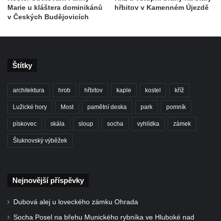
Marie u kláštera dominikánů
hřbitov v Kamenném Újezdě
Kříž na Strážném vrchu v Rumburku
v Českých Budějovicích
Kříž poblíž Ovčího mostu u Tisové
Kříž u kaple svatých Cyrila a Metoděje v
Kunraticích u Šluknova
Štítky
Kříž na zahradě u domu ev. č. 11 v
Kunraticích u Šluknova
architektura
hrob
hřbitov
kaple
kostel
kříž
Kříž naproti domu čp. 34 v Kunraticích u
Lužické hory
Most
pamětní deska
park
pomník
Šluknova
pískovec
skála
sloup
socha
vyhlídka
zámek
Kříž u polní cesty mezi Šluknovem a
Knížecím
Šluknovský výběžek
Školní kříž u polní cesty nad Lipovou ulicí v
Rychnově u Jablonce nad Nisou
Nejnovější příspěvky
Boží muka Anděl strážce v Kostelní ulici v
Rychnově u Jablonce nad Nisou
Dubová alej u loveckého zámku Ohrada
Centrální kříž bývalého hřbitova u kostela
Socha Posel na břehu Munického rybníka ve Hluboké nad