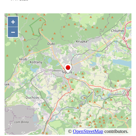
Kříž u Obrázku severovýchodně od
Práchně
Kříž na rozcestí u domu čp. 283 v Dolním
Podluží
Görnerův kříž u silnice č. 264 v Dolním
Podluží
Kříž u domu čp. 155 v Chřibské
Údajný kříž u domu čp. 283 ve Chřibské
Kříž jižně od Bukolu
Kříž na návsi v Bukolu
Centrální kříž hřbitova v Hrobčicích
Kříž u silnice z Chouče do Mirošovic
Centrální kříž hřbitova v Chouči
Kříž na rozcestí v Záluží
Kříž v ulici V Zátiší v Dobříni