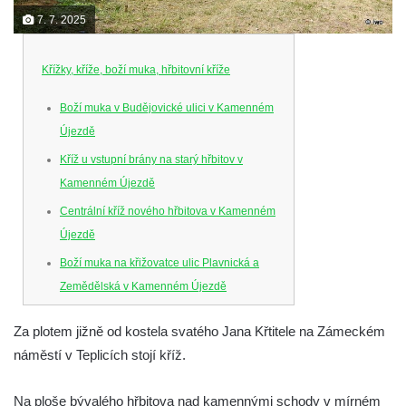
7. 7. 2025
Křížky, kříže, boží muka, hřbitovní kříže
Boží muka v Budějovické ulici v Kamenném
Újezdě
Kříž u vstupní brány na starý hřbitov v
Kamenném Újezdě
Centrální kříž nového hřbitova v Kamenném
Újezdě
Boží muka na křižovatce ulic Plavnická a
Zemědělská v Kamenném Újezdě
Kříž na křižovatce ulic 5. května a Nádražní
Za plotem jižně od kostela svatého Jana Křtitele na Zámeckém
v Kamenném Újezdě
náměstí v Teplicích stojí kříž.
Kříž na křižovatce ulic 5. května a Dělnická
v Kamenném Újezdě
Na ploše bývalého hřbitova nad kamennými schody v mírném