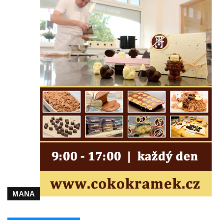
Herltův kříž u Mikova v Mikulášovicích
Kříž u Borských u domu čp. 859 v
Mikulášovicích
Kříž Ließnerových naproti Mikovu v
Mikulášovicích
Kříž u Mikulášovického potoka poblíž
Mikovu v Mikulášovicích
Lissnerův kříž u domu čp. 39 v
Mikulášovicích
Hampelův kříž u bývalých kasáren v
Mikulášovicích
Marchnerův (Zelený) kříž naproti domu čp.
35 v Mikulášovicích
Schneiderův kříž před domem čp. 55 v
MANA
Mikulášovicích
Kříž na Kostelní stezce v Mikulášovicích