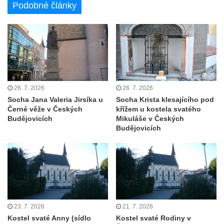
Podobné články
Maazův kříž na Kostelní stezce v
Mikulášovicích
Boží muka na Kostelní stezce v
Mikulášovicích
Franzeho kříž u domu čp. 356 v
Mikulášovicích
26. 7. 2026
26. 7. 2026
Hammerberský kříž na křižovatce mezi
Socha Jana Valeria Jirsíka u
Socha Krista klesajícího pod
Černé věže v Českých
křížem u kostela svatého
domy čp. 739 a 758 v Mikulášovicích
Budějovicích
Mikuláše v Českých
Kříž Johannese Herlta poblíž domu čp. 428
Budějovicích
v Mikulášovicích
Drascheho kříž na zahradě domu čp. 915 v
Mikulášovicích
Hillův kříž u domu čp. 436 v Mikulášovicích
Hampelův kříž západně od dolního nádraží
23. 7. 2026
21. 7. 2026
v Mikulášovicích
Kostel svaté Anny (sídlo
Kostel svaté Rodiny v