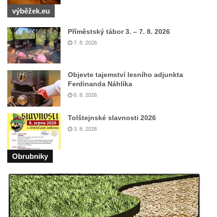
Kříž na rozcestí u domu čp. 49 ve Svojkově
výběžek.eu
Centrální kříž bývalého hřbitova v Horním
Chlumu
Příměstský tábor 3. – 7. 8. 2026
7. 8. 2026
Kříž jižně od Prysku
Boží muka svatého Floriána v Mezné
Neugebauerův kříž východně od Sloupu v
Objevte tajemství lesního adjunkta
Ferdinanda Náhlíka
Čechách
6. 8. 2026
Kříž u kostela Zvěstování Panny Marie v
Duchcově
Tolštejnské slavnosti 2026
Údajný kříž před kostelem svatých Petra a
3. 8. 2026
Pavla v Jeníkově
Obrubniky
Kříž na návsi v Jeníkově
Kříž na křižovatce v Teplické ulici v Lahošti
Kříž U Pěti lip na pastvině severovýchodně
od Mikulášovic
Kříž na rozcestí u domu čp. 123 v