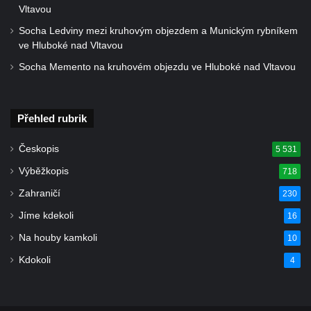
svatého Václava v Rychnově u Jablonce
Vltavou
nad Nisou
Socha Ledviny mezi kruhovým objezdem a Munickým rybníkem
Misijní kříž na kostele svatého Václava v
ve Hluboké nad Vltavou
Rychnově u Jablonce nad Nisou
Socha Memento na kruhovém objezdu ve Hluboké nad Vltavou
Kříž u domu čp. 23 v Pulečném
Kříž u rozcestí u domu čp. 53 v Maršovicích
Přehled rubrik
Centrální kříž hřbitova v Krásné u Pěnčína
Boží muka v zámeckém parku Dolního
Českopis
5 531
zámku v Teplicích nad Metují
Výběžkopis
718
Kříž na náměstí Aloise Jiráska v Teplicích
Zahraničí
230
nad Metují
Jíme kdekoli
16
Kříž před kostelem Panny Marie Pomocné v
Na houby kamkoli
10
Teplicích nad Metují
Kdokoli
4
Kříž na hřbitově v Teplicích nad Metují
Boží muka nad pramenem U svatého
Antoníčka v Teplicích nad Metují