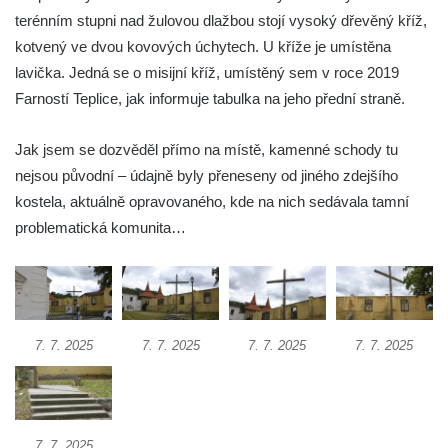
Kříž v Dělnické ulici v Kamenném Újezdě
terénním stupni nad žulovou dlažbou stojí vysoký dřevěný kříž,
Boží muka na křižovatce ulic Latrán a K
kotvený ve dvou kovových úchytech. U kříže je umístěna
Malší ve Velešíně
lavička. Jedná se o misijní kříž, umístěný sem v roce 2019
Farností Teplice, jak informuje tabulka na jeho přední straně.
Centrální kříž hřbitova ve Velešíně
Kříž u kostela svatého Václava ve Velešíně
Jak jsem se dozvěděl přímo na místě, kamenné schody tu
Kříž u brány na hřbitov ve Velešíně
nejsou původní – údajně byly přeneseny od jiného zdejšího
Kříž na zahradě domu čp. 127 v Římově
kostela, aktuálně opravovaného, kde na nich sedávala tamní
Kříž u fary v Římově
problematická komunita…
Kříž u lípy Jana Gurreho v Římově
Boží muka u hřbitova v Římově
Centrální kříž hřbitova v Římově
7. 7. 2025
7. 7. 2025
7. 7. 2025
7. 7. 2025
Kříž na návsi v Dolním Třeboníně
Kříž poblíž domu čp. 169 v Plavu
Kříž na návsi v Plavu
Boží muka v Plavu
7. 7. 2025