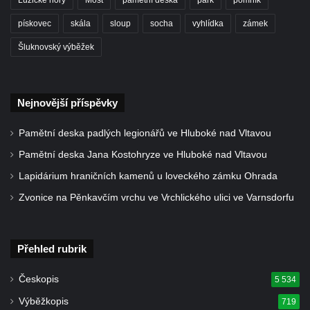
Teplicích nad Metují
pískovec
skála
sloup
socha
vyhlídka
zámek
Pomník obětem 2. světové války na hřbitově
v Teplicích nad Metují
Šluknovský výběžek
Hrob Waltera Hilleho na hřbitově ve Vlčí
Hoře
Nejnovější příspěvky
Kenotaf Oskara Ringelhana na hřbitově v
Benešově nad Ploučnicí
Pamětní deska padlých legionářů ve Hluboké nad Vltavou
Kenotaf Augusta Michela na hřbitově v
Pamětní deska Jana Kostohryze ve Hluboké nad Vltavou
Benešově nad Ploučnicí
Lapidárium hraničních kamenů u loveckého zámku Ohrada
Hrob Šumových na hřbitově v Benešově
Zvonice na Pěnkavčím vrchu ve Vrchlického ulici ve Varnsdorfu
nad Ploučnicí
Hrob Theodora Sommera na hřbitově v
Benešově nad Ploučnicí
Přehled rubrik
Hrob Wendelina Janiche na hřbitově v
Českopis
5 534
Benešově nad Ploučnicí
Výběžkopis
719
Hrob Christodoulona Panayiotise na