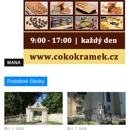
Kenotaf Josefa Matese na hřbitově v Lužici
Pamětní deska Giuseppe Capella na
hřbitově v Lužici
Kenotaf Emila Miksche na hřbitově v Lužici
Kenotaf Antonína Krause na hřbitově v
Lužici
Pomník vojákům Rudé armády na hřbitově
v Kozlech
MANA
Pamětní deska pochodu smrti v Saupsdorfu
Pomník obětem 2. světové války v parku
Podobné články
Walthera von der Vogelweide v Duchcově
Památník obětem holokaustu v Lipové ulici
v Duchcově
Pomník obětem válek v Jeníkově
Pamětní deska obětem 1. světové války na
kapli Panny Marie v Lahošti
1. 7. 2026
1. 7. 2026