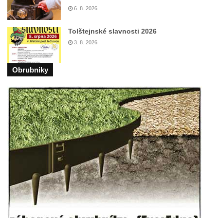
máje v Lužci nad Vltavou
6. 8. 2026
Pomník obětem válek v ulici 1. máje v Lužci
nad Vltavou
Tolštejnské slavnosti 2026
3. 8. 2026
Hrob Vladislava Neumana v Hostíně u
Vojkovic
Obrubniky
Pomník obětem válek před hřbitovem v
Hostíně u Vojkovic
Kenotaf Václava Floriána na hřbitově v
Lužci nad Vltavou
Kenotaf Miloslava Švice na hřbitově v Lužci
nad Vltavou
Hrob Václava Kufnera na hřbitově v Lužci
nad Vltavou
Pomník vojákům Rudé armády na hřbitově
v Lužci nad Vltavou
Pomník Ladislava Sedláčka a Karla Pelce u