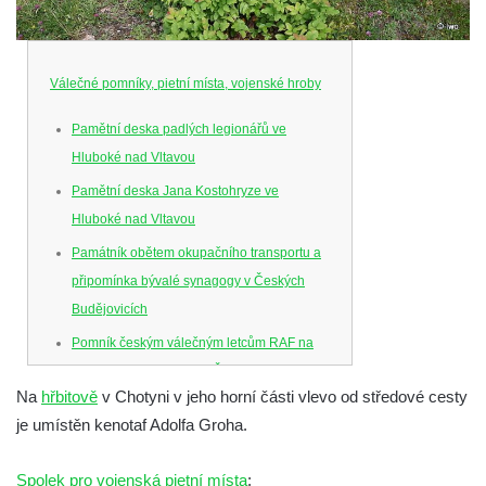
Válečné pomníky, pietní místa, vojenské hroby
Pamětní deska padlých legionářů ve
Hluboké nad Vltavou
Pamětní deska Jana Kostohryze ve
Hluboké nad Vltavou
Památník obětem okupačního transportu a
připomínka bývalé synagogy v Českých
Budějovicích
Pomník českým válečným letcům RAF na
Senovážném náměstí v Českých
Na
hřbitově
v Chotyni v jeho horní části vlevo od středové cesty
Budějovicích
je umístěn kenotaf Adolfa Groha.
Pamětní deska Jana Zelenky-Hajského v
Budějovické ulici na domě čp. 19 v
Spolek pro vojenská pietní místa
: