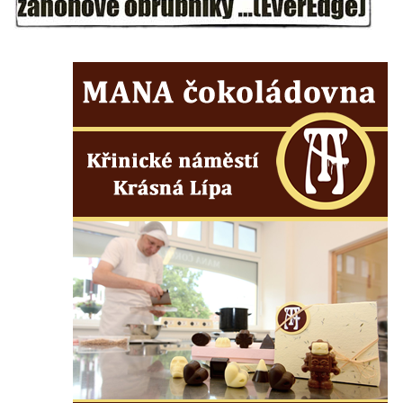
silnice severně od Lužce nad Vltavou
Kenotaf Alfeda Harnische na hřbitově v
Hrobčicích
Pomník obětem válek v Hrobčicích
Pomník obětem válek v Mirošovicích
Hrob vojáků Rudé armády na hřbitově v
Račicích
Hrob Jiřího Dovhomilji na hřbitově v
Račicích
Hrob Antonína Medáčka na hřbitově v
Račicích
Hrob Josefa Moravce a Miroslava Moravce
na hřbitově v Dobříni
Pomník obětem válek na hřbitově v Dobříni
Pomník obětem 1. světové války v Lužici