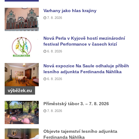
Kenotaf Leopolda Malata na hřbitově v
Varhany jako hlas krajiny
Dolním Podluží
7. 8. 2026
Kenotaf Antona Klause na hřbitově v
Dolním Podluží
Nová Perla v Kyjově hostí mezinárodní
festival Performance v časech krizí
Kenotaf Heinricha Klause na hřbitově v
6. 8. 2026
Dolním Podluží
Kenotaf Josefa Stolle na hřbitově v Dolním
Nová expozice Na Saule odhaluje příběh
Podluží
lesního adjunkta Ferdinanda Náhlíka
6. 8. 2026
Pomník obětem 1. světové války na
židovském hřbitově v Mostě
výběžek.eu
Hrob Aloise Podrábského na hřbitově v
Příměstský tábor 3. – 7. 8. 2026
Račicích
7. 8. 2026
Pamětní deska Miroslava Švice na domě
čp. 43 v Lužci nad Vltavou
Objevte tajemství lesního adjunkta
Pomník obětem 2. světové války v ulici 1.
Ferdinanda Náhlíka