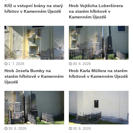
Kříž u vstupní brány na starý
Hrob Vojtěcha Loberšinera
Pomník obětem 2. světové války v parku v
hřbitov v Kamenném Újezdě
na starém hřbitově v
Mikulášovicích
Kamenném Újezdě
Pomník obětem bombardování 8. 5. 1945 v
ulici U Plovárny ve Frýdlantu
Pamětní deska Rumburské vzpoury na
Základní škole Tyršova v Rumburku
Socha Nepokořený v parku Rumburské
1. 7. 2026
30. 6. 2026
vzpoury v Rumburku
Hrob Josefa Bumby na
Hrob Karla Müllera na starém
Pamětní deska obětem holokaustu u
starém hřbitově v Kamenném
hřbitově v Kamenném Újezdě
Újezdě
židovského hřbitova v Kovanicích
Pamětní deska legionářům na Obecním
úřadě v Kovanicích
Pomník obětem 1. světové války v
Kovanicích
Pomník obětem válek v Kněževsi
30. 6. 2026
30. 6. 2026