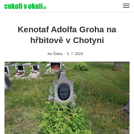
Kenotaf Adolfa Groha na
hřbitově v Chotyni
Ivo Šafus
5. 7. 2024