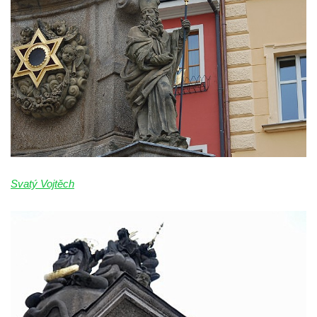
Sloup Nejsvětější trojice náměstí Tomáše
Garrigue Masaryka v České Lípě
Sloup Nejsvětější trojice v Teplicích
Sloup Panny Marie ve Vysokém nad
Jizerou
Sloup svatého Jakuba Většího u Jelení
skály
Sloup Panny Marie s Ježíškem
(Svatohorská Madona) v Klášterci nad Ohří
Svatý Vojtěch
Sloup Nejsvětější Trojice na náměstí v
Klášterci nad Ohří
Sloup Nejsvětější Trojice v Klášterci nad
Ohří
Sloup Panny Marie s Ježíškem v Klášterci
nad Ohří
Sloup Panny Marie v Mimoni