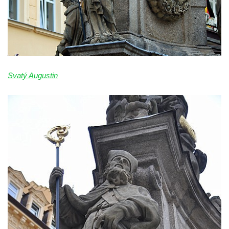
Socha sv. Václava u kostela Nanebevzetí
Panny Marie v Žatci
Socha svaté Afry u kostela Nanebevzetí
Panny Marie v Žatci
Socha sv. Maří Magdaleny u kostela
Svatý Augustin
Nanebevzetí Panny Marie v Žatci
Socha sv. Petra u kostela Nanebevzetí
Panny Marie v Žatci
Socha sv. Jana Nepomuckého u kostela
Nanebevzetí Panny Marie v Žatci
Socha sv. Pavla u kostela Nanebevzetí
Panny Marie v Žatci
Socha sv. Norberta u kostela Nanebevzetí
Panny Marie v Žatci
Socha Panny Marie u kostela Nanebevzetí
Panny Marie v Žatci