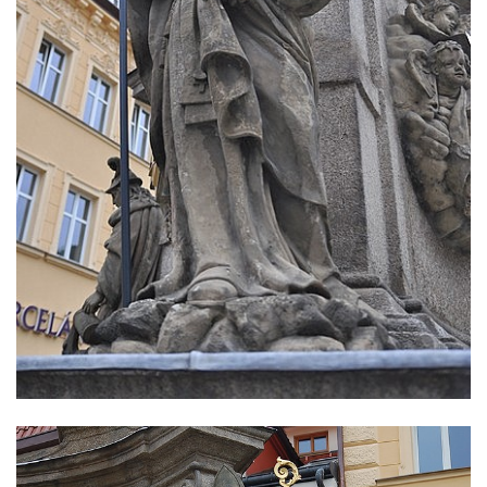
Socha sv. Judy Tadeáše u kostela
Nanebevzetí Panny Marie v Žatci
Socha svatého Františka z Assisi u kostela
Nanebevzetí Panny Marie v Žatci
Sloupová Boží muka s reliéfy ve Skalici u
České Lípy
Sloup s kaplicí (boží muka) v Rooseveltově
ulici v Českém Krumlově
Sloup s kaplicí (boží muka) v Horní ulici v
Českém Krumlově
Sloup Panny Marie v Mostě
Sloup se sochou Anny Samotřetí v Mostě
Sloup Panny Marie v Černovicích u
Chomutova
Sloup se sochou Krista v České Lípě