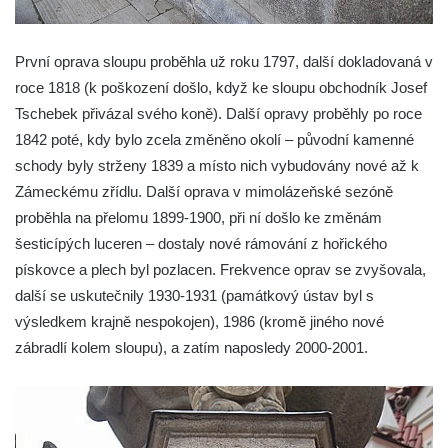
První oprava sloupu proběhla už roku 1797, další dokladovaná v
roce 1818 (k poškození došlo, když ke sloupu obchodník Josef
Tschebek přivázal svého koně). Další opravy proběhly po roce
1842 poté, kdy bylo zcela změněno okolí – původní kamenné
schody byly strženy 1839 a místo nich vybudovány nové až k
Zámeckému zřídlu. Další oprava v mimolázeňské sezóně
proběhla na přelomu 1899-1900, při ní došlo ke změnám
šesticípých luceren – dostaly nové rámování z hořického
pískovce a plech byl pozlacen. Frekvence oprav se zvyšovala,
další se uskutečnily 1930-1931 (památkový ústav byl s
výsledkem krajně nespokojen), 1986 (kromě jiného nové
zábradlí kolem sloupu), a zatím naposledy 2000-2001.