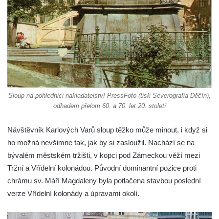
ve Vyškově
Sloup Panny Marie na Masarykově náměstí
v Hodoníně
Sloup svatého Františka Xaverského v
Krupce
Sloup svatého Václava u kostela svatých
Šimona a Judy v Lenešicích
Sloup na pohlednici nakladatelství PressFoto (tisk Severografia Děčín),
odhadem přelom 60. a 70. let 20. století
Sloup svatého Isidora u hřbitova Šlapanice
Sloup Panny Marie na hřbitově ve Slaném
Návštěvník Karlových Varů sloup těžko může minout, i když si
Sloup Panny Marie na Husově náměstí v
ho možná nevšimne tak, jak by si zasloužil. Nachází se na
Rakovníku
bývalém městském tržišti, v kopci pod Zámeckou věží mezi
Sloup Panny Marie na náměstí krále
Tržní a Vřídelní kolonádou. Původní dominantní pozice proti
Vladislava ve Velvarech
chrámu sv. Máří Magdaleny byla potlačena stavbou poslední
Sloup Nejsvětější Trojice v zahradě domu
verze Vřídelní kolonády a úpravami okolí.
čp. 174 na návsi v Podsedicích