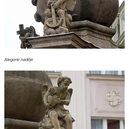
Sloup Panny Marie v Kynšperku nad Ohří
Sloup Nejsvětější Trojice v Kynšperku nad
Ohří
Sloup Panny Marie ve Stříbře
Sloup svatého Floriána v Bezdružicích
Sloup Nejsvětější Trojice ve Žluticích
Sloup Panny Marie s Ježíškem u hřbitova v
Alegorie naděje
Místě
Sloup se sochami Ukřižovaného a Bolestné
Panny Marie u hřbitova v Místě
Sloup se sochou Ukřižovaného u hřbitova v
Místě
Pilíř s Ukřižovaným a reliéfem Bolestné
Panny Marie v Místě
Sloup s kaplicemi v Místě
Sloup Nejsvětější Trojice v Místě