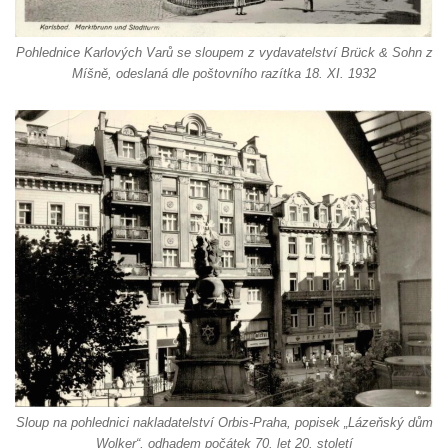
Sloup Nejsvětější Trojice před zámkem v
Pohlednice Karlových Varů se sloupem z vydavatelství Brück & Sohn z
Cítolibech
Míšně, odeslaná dle poštovního razítka 18. XI. 1932
Sloup Nejsvětější Trojice na Tyršově
náměstí v Cítolibech
Torzo sloupu svatého Josefa na návsi ve
Strupčicích (dnes kříž)
Sloup se sochou Piety v Kostelní ulici ve
Strupčicích
Sloup Panny Marie u kaple v Brníkově
Socha svatého Prokopa na návsi v
Ředhošti
Sloup se sochou Piety na Mírovém náměstí
v Postoloprtech
Sloup svatého Václava u hřbitova v
Sloup na pohlednici nakladatelství Orbis-Praha, popisek „Lázeňský dům
Postoloprtech
Wolker“, odhadem počátek 70. let 20. století