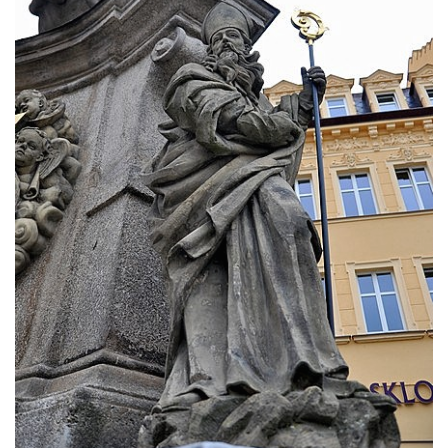
Sloup Panny Marie v Mnichově Hradišti
Sloup Panny Marie v Klášterci nad Ohří
Zbytek světeckého sloupu v Klášterci nad
Ohří
Sloup svatého Floriána v Žatci
Sloup Nejsvětější Trojice v Žatci
Sloup svatého Jana Nepomuckého v Žatci
Sloup se sochou Ukřižovaného v Žatci
Sloup Nejsvětější Trojice ve Stráži nad Ohří
Sloup Panny Marie Bolestné v Kralupech
nad Vltavou-Mikovicích
Sloup s kaplicí s reliéfy v Bílině
Sloup Panny Marie v Bílině
Sloup Panny Marie v Ostrově