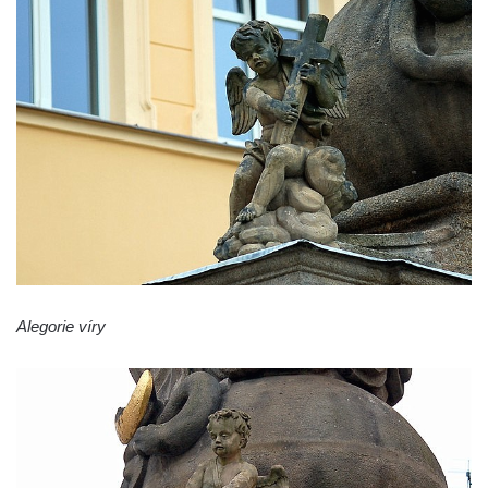
Sloup Panny Marie Polické v Horní Polici
Sloup Panny Marie v Horní Polici
Sloup se sochou svatého Šebestiána v
Žandově
Sloup Panny Marie u Černýše
Sloup Panny Marie v Okounově
Sloup Panny Marie v Hradci Králové
Sloup Panny Marie v Turnově
Sloup s kaplicí v Železném Brodě
Alegorie víry
Sloup s kaplicí v Hořicích
Sloup Panny Marie v Semilech
Sloup Panny Marie v Benešově nad
Ploučnicí
Sloup Panny Marie v Cebivi