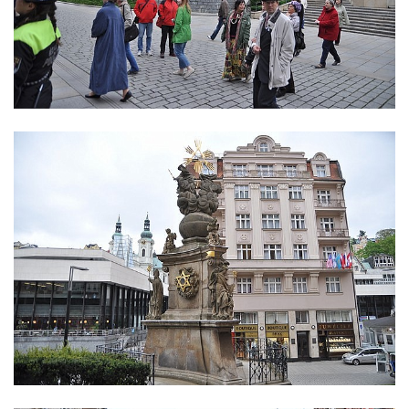
Sloup s kaplicí (boží muka) u kostela
svatého Stanislava v Měrunicích
Sloup Panny Marie v klášteře v Oseku
Sloup s reliéfem Panny Marie v Oseku
Sloup se sochou Piety ve Chlumci
Sloup svatého Prokopa na 2. náměstí v
Mostě
Sloup s kaplicí (boží muka) v ulici ČSLA v
Bohušovicích nad Ohří
Sloup svatého Antonína Paduánského u
polní cesty jihovýchodně od Skalice u
České Lípy
Sloup svatého Václava na Václavském
náměstí v Lovosicích
Sloup svatého Jana Nepomuckého v
Žibřidicích