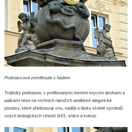
Sloup svatého Antonína Paduánského v
Ústí nad Labem
Sloup svatého Jana Nepomuckého v
Rokycanech
Sloup Panny Marie v Červeném Hrádku
Sloup se sochou Piety v Jirkově
Torzo sloupu neznámého určení v Klášterci
nad Ohří
Sloup Panny Marie v Libochovicích
Podstavcová zeměkoule s hadem
Sloup Panny Marie v Litoměřicích
Sloupová boží muka s reliéfy v Jáchymově
Trojboký podstavec s profilovanými horními krycími deskami a
Sloup Nejsvětější Trojice v Jáchymově
patkami nese na vrchních nárožích andělské alegorické
Sloup Nejsvětější Trojice ve Valči
postavy, které představují víru, naději a lásku včetně symbolů
Sloup Panny Marie ve Valči
svých teologických ctností (kříž, srdce a kotva).
Sloup svatého Jana Nepomuckého v Horní
Blatné