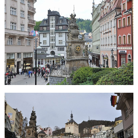
Sloup svatého Jana Nepomuckého v
Janské
Sloup svatého Jana Nepomuckého v
Roudnici nad Labem
Sloup se sochou svatého Vavřince v
Roudnici nad Labem
Sloup svatého Václava v Kamenici u Zákup
Sloup Panny Marie v údolí Kamenického
potoka u Zákup
Sloup sv. Judy Tadeáše v Nábřežní ulici v
Zákupech
Sloup s (chybějící) sochou sv. Jana
Nepomuckého u Bredovského letohrádku
Sloup s kaplicí (boží muka) u Rynoltic
Sloup s kaplicí (boží muka) v Jablonném v