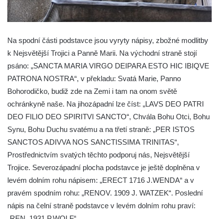
Sloup Panny Marie v Rokycanech
Sloup Panny Marie v Sokolově
Sloup Nejsvětější Trojice v Rumburku
Na spodní části podstavce jsou vyryty nápisy, zbožné modlitby
Sloup Nejsvětější Trojice ve Šluknově
k Nejsvětější Trojici a Panně Marii. Na východní straně stojí
psáno: „SANCTA MARIA VIRGO DEIPARA ESTO HIC IBIQVE
Sloup Nejsvětější Trojice v Kadani
PATRONA NOSTRA“, v překladu: Svatá Marie, Panno
Bohorodičko, budiž zde na Zemi i tam na onom světě
ochránkyně naše. Na jihozápadní lze číst: „LAVS DEO PATRI
DEO FILIO DEO SPIRITVI SANCTO“, Chvála Bohu Otci, Bohu
Synu, Bohu Duchu svatému a na třetí straně: „PER ISTOS
SANCTOS ADIVVA NOS SANCTISSIMA TRINITAS“,
Prostřednictvím svatých těchto podporuj nás, Nejsvětější
Trojice. Severozápadní plocha podstavce je ještě doplněna v
levém dolním rohu nápisem: „ERECT 1716 J.WENDA“ a v
pravém spodním rohu: „RENOV. 1909 J. WATZEK“. Poslední
nápis na čelní straně podstavce v levém dolním rohu praví:
„REN. 1931 P.WOLF“