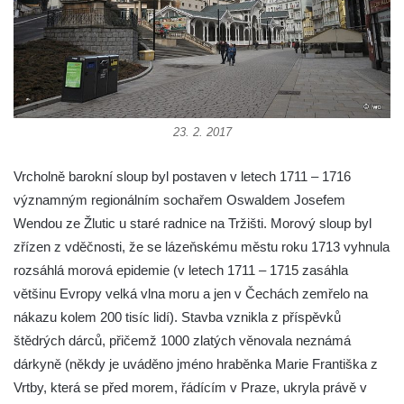
Podještědí – Markvarticích
Sloup s kaplicí (boží muka) ve Lvové
Sloup Nejsvětější Trojice v Zákupech
Sloup Panny Marie v Okrouhlické ulici v
Mimoni
23. 2. 2017
Sloup se sochou Anny Samotřetí v Hrádku
nad Nisou
Vrcholně barokní sloup byl postaven v letech 1711 – 1716
Sloup Panny Marie v Bělé pod Bezdězem
významným regionálním sochařem Oswaldem Josefem
Wendou ze Žlutic u staré radnice na Tržišti. Morový sloup byl
Sloup s kaplicí (boží muka) u Hvězdy
zřízen z vděčnosti, že se lázeňskému městu roku 1713 vyhnula
Sloup s kaplicí (boží muka) v Kyjích
rozsáhlá morová epidemie (v letech 1711 – 1715 zasáhla
Sloup Panny Marie v Třebechovicích pod
většinu Evropy velká vlna moru a jen v Čechách zemřelo na
Orebem
nákazu kolem 200 tisíc lidí). Stavba vznikla z příspěvků
Sloup Nejsvětější Trojice v Třebechovicích
štědrých dárců, přičemž 1000 zlatých věnovala neznámá
pod Orebem
dárkyně (někdy je uváděno jméno hraběnka Marie Františka z
Sloup s kaplicí (boží muka) Kamenická
Vrtby, která se před morem, řádícím v Praze, ukryla právě v