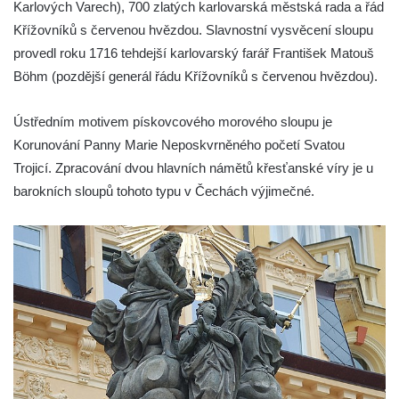
Nová Víska
Karlových Varech), 700 zlatých karlovarská městská rada a řád
Křížovníků s červenou hvězdou. Slavnostní vysvěcení sloupu
Sloup svatého Floriana v Potštejně
provedl roku 1716 tehdejší karlovarský farář František Matouš
Sloup Panny Marie v Liberci u kostela
Böhm (pozdější generál řádu Křížovníků s červenou hvězdou).
Nalezení svatého Kříže
Sloup Nejsvětější Trojice v Bakově nad
Ústředním motivem pískovcového morového sloupu je
Jizerou
Korunování Panny Marie Neposkvrněného početí Svatou
Sloup Panny Marie v Miletíně
Trojicí. Zpracování dvou hlavních námětů křesťanské víry je u
Sloup Panny Marie v Lomnici nad Popelkou
barokních sloupů tohoto typu v Čechách výjimečné.
Sloup Panny Marie v Novém Bydžově
Sloup (pilíř) Panny Marie v Jezvé
Sloup Panny Marie v Horní Libchavě
Sloup Panny Marie v Markvarticích
Sloup Panny Marie v Hodkovicích nad
Mohelkou
Sloup Panny Marie v Českém Dubu