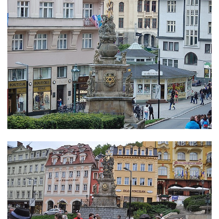
Sloup svatého Floriána a svatého Vavřince
v Pnětlukách u Podsedic
Sloup Panny Marie jižně od Ploskovic
Sloup svatého Jana Nepomuckého v
Budyni nad Ohří
Sloup Panny Marie v klášteře v Oseku
Sloup Panny Marie se sochami svatého
Jana Nepomuckého a svatého Vavřince ve
Chcebuzi
Sloup Panny Marie na Mírovém náměstí v
Lounech
Sloup se sochou Piety u hřbitova ve
Strupčicích
Sloup Nejsvětější Trojice na rozcestí v
Hošnicích
Sloup Panny Marie v Třebenicích