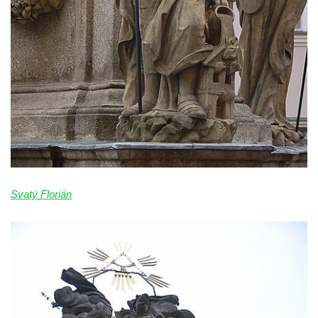
Panny Marie v Karlových Varech
Sloup Panny Marie v Chrastavě
Sloup Panny Marie v Liberci-Ruprechticích
Sloup Panny Marie v Kravařích
Sloup Panny Marie v Českém Krumlově
Sloup Nejsvětější Trojice v Brtníkách
Sloup Nejsvětější Trojice (v Horním
Podluží) v Rybništi
Sloup Panny Marie ve Cvikově
Svatý Florián
Sloup Panny Marie v kašně v České
Kamenici
Sloup Panny Marie ve Hřebenech
Sloup Panny Marie Immaculaty u kostela
svatých Petra a Pavla v Růžové
Sloup svatého Josefa s Ježíškem u kostela