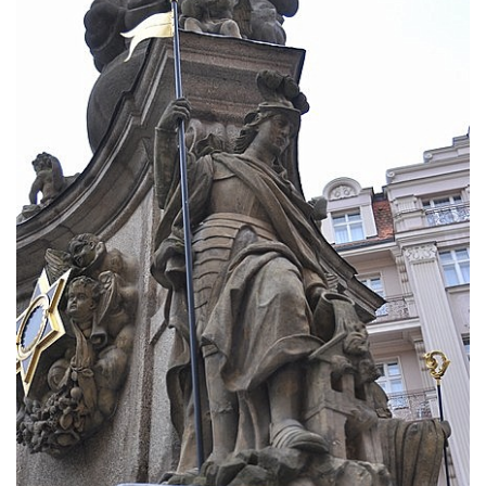
svatých Petra a Pavla v Růžové
Sloup Nejsvětější Trojice ve Varnsdorfu
Sloup Panny Marie v Kraslicích
Sloup se sochou Krista Salvátora v
Jablonném v Podještědí
Sloup Nejsvětější Trojice u zámečku Pachtů
z Rájova v Jablonném v Podještědí
Sloup se sochou svatého Vavřince v
Jiřetíně pod Jedlovou
Sloup archanděla Michaela v Nejdku
Sloup Panny Marie v Nejdku
Sloup Nejsvětější Trojice v Nejdku
Sloup Panny Marie v Pardubicích
Sloup Nejsvětější Trojice v Náchodě
Sloup Panny Marie v Náchodě