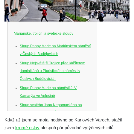
Mariánské, trojiční a světecké sloupy
Sloup Panny Marie na Mariánském náměstí
v Českých Budějovicích
Sloup Nejsvětější Trojice před klášterem
dominikánů u Piaristického náměstí v
Českých Budějovicích
Sloup Panny Marie na náměstí J. V.
Kamarýta ve Velešíně
Sloup svatého Jana Nepomuckého na
náměstí J. Gurreho v Římově
Když už jsem se motal nedávno po Karlových Varech, stačil
Sloup Nejsvětější Trojice v Mirošovicích
jsem
kromě oslav
alespoň pár původně vytýčených cílů –
Sloup se sochou Bolestného Krista (Ecce