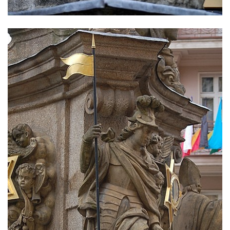
Sloup Nejsvětější Trojice v Ostrově
Sloup Panny Marie v Holanech
Sloup Panny Marie v Milhostově
Sloup Nejsvětější Trojice v Blíževedlech
Sloup Nejsvětější Trojice v Chomutově
Sloup svatého Floriána v Chomutově
Sloup Panny Marie v Lokti
Sloup Nejsvětější trojice v Lokti
Sloup Nejsvětější trojice v Krásně
Sloup Nejsvětější Trojice v Horním
Slavkově
Sloup Nejsvětější trojice ve Městě Touškově
Sloup Panny Marie v Plzni
Sloup Panny Marie ve Sloupu v Čechách
Sloup Nejsvětější Trojice s korunováním