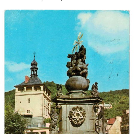
Sloup Panny Marie na jižním okraji Mařenic
Sloup s kaplicí (boží muka) v Jablonném v
Podještědí – Markvarticích u Palmeho
dvora
Sloup Panny Marie v zámecké zahradě v
Teplicích
Sloup Nejsvětější Trojice se svatým
Františkem Xaverským v zámeckém parku v
Duchcově
Sloup svatého Vavřince u náměstí Jiřího z
Poděbrad v Duchcově
Sloup Nejsvětější Trojice na Krakonošově
náměstí v Trutnově
Sloup Panny Marie na Dolním náměstí v
Olomouci
Sloup Panny Marie na Masarykově náměstí