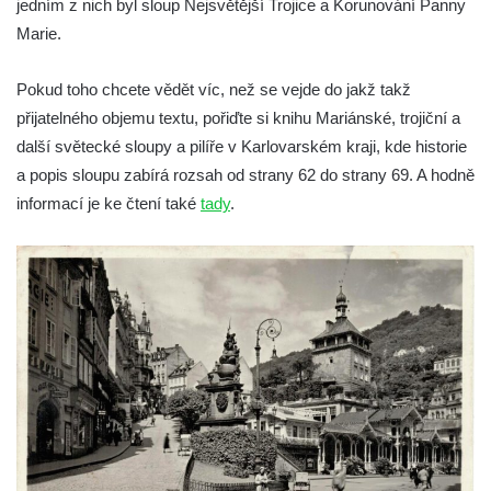
jedním z nich byl sloup Nejsvětější Trojice a Korunování Panny
Homo) na zahradě zámku Chrámce
Marie.
Sloup Nejsvětější Trojice na náměstí
Republiky v Duchcově
Pokud toho chcete vědět víc, než se vejde do jakž takž
Sloup Panny Marie u kostela Nalezení
přijatelného objemu textu, pořiďte si knihu Mariánské, trojiční a
svatého Kříže ve Frýdlantu
další světecké sloupy a pilíře v Karlovarském kraji, kde historie
a popis sloupu zabírá rozsah od strany 62 do strany 69. A hodně
Sloup Panny Marie v Hostinném
informací je ke čtení také
tady
.
Sloup Nejsvětější Trojice v Krásné u
Pěnčína
Sloup s krucifixem u kostela svatého
Vavřince v Teplicích nad Metují
Selendrův sloup před klášterem
benediktýnů v Polici nad Metují
Sloup Panny Marie Bolestné v Polici nad
Metují
Sloup svaté Barbory v zámecké zahradě v
Teplicích