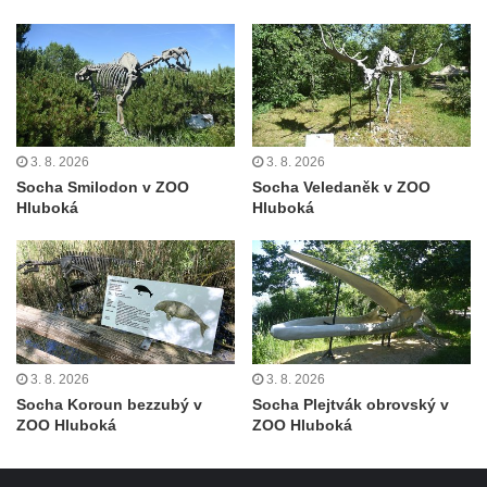
Sloup s kaplicí (boží muka) u silnice do
Petrovic
Sloup Panny Marie v Osečné
Sloup svatého Antonína Paduánského v
Kopci
3. 8. 2026
3. 8. 2026
Sloup Panny Marie ve Zdislavě
Socha Smilodon v ZOO
Socha Veledaněk v ZOO
(Schönbach)
Hluboká
Hluboká
Boží muka v Hejnicích
Sloup Panny Marie v Hejnicích
Sloup Panny Marie v Horní Světlé
Sloup (pilíř) svatého Jana Nepomuckého
na náměstí Svobody v Plané
3. 8. 2026
3. 8. 2026
Sloup svatého Jana Nepomuckého v Plané
Socha Koroun bezzubý v
Socha Plejtvák obrovský v
Sloup se sochou Bolestného Krista (Ecce
ZOO Hluboká
ZOO Hluboká
Homo) v Krompachu
Sloup Panny Marie Bolestné v Chodové