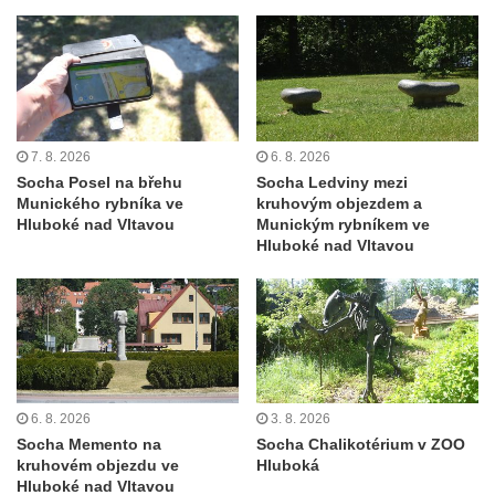
Nová Víska
Sloup svatého Floriana v Potštejně
Sloup Panny Marie v Liberci u kostela
Nalezení svatého Kříže
Sloup Nejsvětější Trojice v Bakově nad
7. 8. 2026
6. 8. 2026
Jizerou
Socha Posel na břehu
Socha Ledviny mezi
Sloup Panny Marie v Miletíně
Munického rybníka ve
kruhovým objezdem a
Hluboké nad Vltavou
Munickým rybníkem ve
Sloup Panny Marie v Lomnici nad Popelkou
Hluboké nad Vltavou
Sloup Panny Marie v Novém Bydžově
Sloup (pilíř) Panny Marie v Jezvé
Sloup Panny Marie v Horní Libchavě
Sloup Panny Marie v Markvarticích
Sloup Panny Marie v Hodkovicích nad
6. 8. 2026
3. 8. 2026
Mohelkou
Socha Memento na
Socha Chalikotérium v ZOO
kruhovém objezdu ve
Hluboká
Sloup Panny Marie v Českém Dubu
Hluboké nad Vltavou