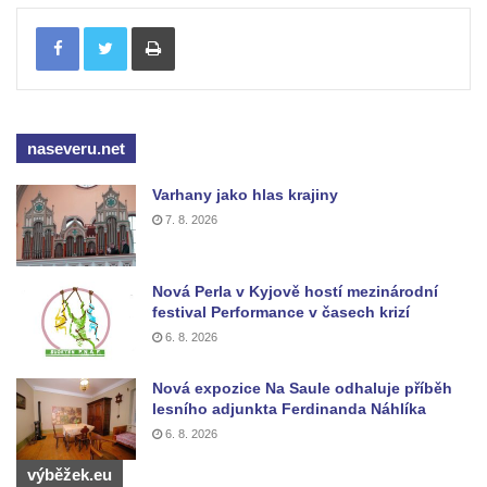
Sloup svatého Floriána a svatého Vavřince
Tisknout
v Pnětlukách u Podsedic
Sloup Panny Marie jižně od Ploskovic
Sloup svatého Jana Nepomuckého v
Budyni nad Ohří
naseveru.net
Sloup Panny Marie v klášteře v Oseku
Varhany jako hlas krajiny
Sloup Panny Marie se sochami svatého
7. 8. 2026
Jana Nepomuckého a svatého Vavřince ve
Chcebuzi
Sloup Panny Marie na Mírovém náměstí v
Nová Perla v Kyjově hostí mezinárodní
festival Performance v časech krizí
Lounech
6. 8. 2026
Sloup se sochou Piety u hřbitova ve
Strupčicích
Nová expozice Na Saule odhaluje příběh
lesního adjunkta Ferdinanda Náhlíka
Sloup Nejsvětější Trojice na rozcestí v
6. 8. 2026
Hošnicích
Sloup Panny Marie v Třebenicích
výběžek.eu