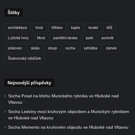
Plané
Štítky
Sloup Panny Marie s Ježíškem v Údlicích
Sloup Nejsvětější Trojice v Údlicích
architektura
hrob
hřbitov
kaple
kostel
kříž
Sloup se sochou svatého Josefa s
Lužické hory
Most
pamětní deska
park
pomník
Ježíškem v Údlicích
pískovec
skála
sloup
socha
vyhlídka
zámek
Sloup Panny Marie v Chodově
Šluknovský výběžek
Sloup Panny Marie v Hořicích
Sloup Nejsvětější Trojice ve Vejprtech
Sloup Nejsvětější Trojice v Teplé
Nejnovější příspěvky
Sloup Panny Marie v Bečově nad Teplou
Socha Posel na břehu Munického rybníka ve Hluboké nad
Sloup se sochou svatého Petra v Mnichově
Vltavou
Sloup Panny Marie v Práchni
Socha Ledviny mezi kruhovým objezdem a Munickým rybníkem
Sloup svatého kříže v Třebušíně
ve Hluboké nad Vltavou
Sloup Nejsvětější Trojice v Litvínově
Socha Memento na kruhovém objezdu ve Hluboké nad Vltavou