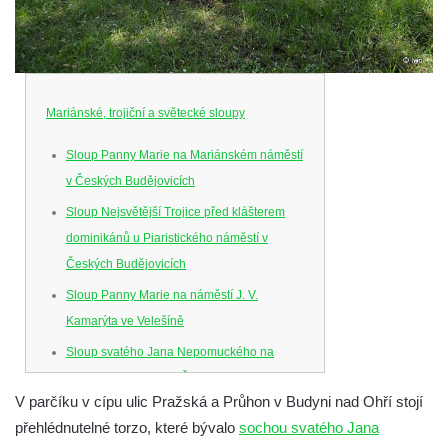
Mariánské, trojiční a světecké sloupy
Sloup Panny Marie na Mariánském náměstí
v Českých Budějovicích
Sloup Nejsvětější Trojice před klášterem
dominikánů u Piaristického náměstí v
Českých Budějovicích
Sloup Panny Marie na náměstí J. V.
Kamarýta ve Velešíně
Sloup svatého Jana Nepomuckého na
náměstí J. Gurreho v Římově
V parčíku v cípu ulic Pražská a Průhon v Budyni nad Ohří stojí
Sloup Nejsvětější Trojice v Mirošovicích
přehlédnutelné torzo, které bývalo
sochou svatého Jana
Sloup se sochou Bolestného Krista (Ecce