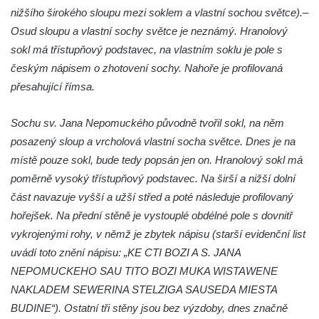
nižšího širokého sloupu mezi soklem a vlastní sochou světce).–
Sloup Nejsvětější Trojice před zámkem v
Osud sloupu a vlastní sochy světce je neznámý. Hranolový
Cítolibech
sokl má třístupňový podstavec, na vlastním soklu je pole s
Sloup Nejsvětější Trojice na Tyršově
českým nápisem o zhotovení sochy. Nahoře je profilovaná
náměstí v Cítolibech
přesahující římsa.
Torzo sloupu svatého Josefa na návsi ve
Strupčicích (dnes kříž)
Sochu sv. Jana Nepomuckého původně tvořil sokl, na něm
posazený sloup a vrcholová vlastní socha světce. Dnes je na
Sloup se sochou Piety v Kostelní ulici ve
místě pouze sokl, bude tedy popsán jen on. Hranolový sokl má
Strupčicích
poměrně vysoký třístupňový podstavec. Na širší a nižší dolní
Sloup Panny Marie u kaple v Brníkově
část navazuje vyšší a užší střed a poté následuje profilovaný
Socha svatého Prokopa na návsi v
hořejšek. Na přední stěně je vystouplé obdélné pole s dovnitř
Ředhošti
vykrojenými rohy, v němž je zbytek nápisu (starší evidenční list
Sloup se sochou Piety na Mírovém náměstí
uvádí toto znění nápisu: „KE CTI BOZI A S. JANA
v Postoloprtech
NEPOMUCKEHO SAU TITO BOZI MUKA WISTAWENE
Sloup svatého Václava u hřbitova v
NAKLADEM SEWERINA STELZIGA SAUSEDA MIESTA
Postoloprtech
BUDINE“). Ostatní tři stěny jsou bez výzdoby, dnes značně