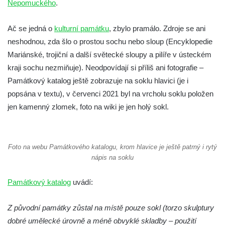
Nepomuckého
.
Homo) na zahradě zámku Chrámce
Sloup Nejsvětější Trojice na náměstí
Ač se jedná o
kulturní památku
, zbylo pramálo. Zdroje se ani
Republiky v Duchcově
neshodnou, zda šlo o prostou sochu nebo sloup (Encyklopedie
Sloup Panny Marie u kostela Nalezení
Mariánské, trojiční a další světecké sloupy a pilíře v ústeckém
svatého Kříže ve Frýdlantu
kraji sochu nezmiňuje). Neodpovídají si příliš ani fotografie –
Památkový katalog ještě zobrazuje na soklu hlavici (je i
Sloup Panny Marie v Hostinném
popsána v textu), v červenci 2021 byl na vrcholu soklu položen
Sloup Nejsvětější Trojice v Krásné u
jen kamenný zlomek, foto na wiki je jen holý sokl.
Pěnčína
Sloup s krucifixem u kostela svatého
Vavřince v Teplicích nad Metují
Foto na webu Památkového katalogu, krom hlavice je ještě patrný i rytý
Selendrův sloup před klášterem
nápis na soklu
benediktýnů v Polici nad Metují
Památkový katalog
uvádí:
Sloup Panny Marie Bolestné v Polici nad
Metují
Z původní památky zůstal na místě pouze sokl (torzo skulptury
Sloup svaté Barbory v zámecké zahradě v
dobré umělecké úrovně a méně obvyklé skladby – použití
Teplicích