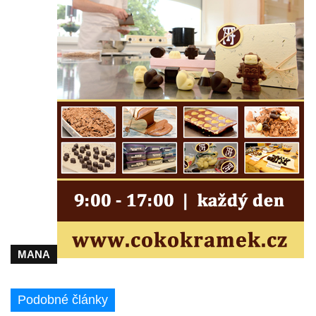
Podještědí – Markvarticích
Sloup s kaplicí (boží muka) ve Lvové
Sloup Nejsvětější Trojice v Zákupech
Sloup Panny Marie v Okrouhlické ulici v
Mimoni
Sloup se sochou Anny Samotřetí v Hrádku
nad Nisou
Sloup Panny Marie v Bělé pod Bezdězem
Sloup s kaplicí (boží muka) u Hvězdy
Sloup s kaplicí (boží muka) v Kyjích
Sloup Panny Marie v Třebechovicích pod
Orebem
MANA
Sloup Nejsvětější Trojice v Třebechovicích
pod Orebem
Podobné články
Sloup s kaplicí (boží muka) Kamenická