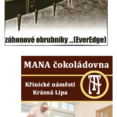
Sloup svatého Jana Nepomuckého v
Janské
Sloup svatého Jana Nepomuckého v
Roudnici nad Labem
Sloup se sochou svatého Vavřince v
Roudnici nad Labem
Sloup svatého Václava v Kamenici u Zákup
Sloup Panny Marie v údolí Kamenického
potoka u Zákup
Sloup sv. Judy Tadeáše v Nábřežní ulici v
Zákupech
Sloup s (chybějící) sochou sv. Jana
Nepomuckého u Bredovského letohrádku
Sloup s kaplicí (boží muka) u Rynoltic
Sloup s kaplicí (boží muka) v Jablonném v