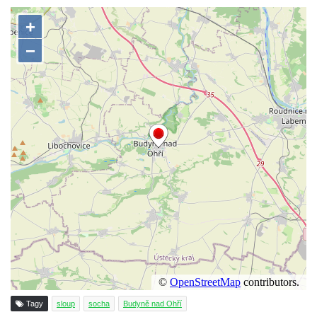
ve Vyškově
Sloup Panny Marie na Masarykově náměstí
v Hodoníně
Sloup svatého Františka Xaverského v
Krupce
Sloup svatého Václava u kostela svatých
Šimona a Judy v Lenešicích
Sloup svatého Isidora u hřbitova Šlapanice
Sloup Panny Marie na hřbitově ve Slaném
Sloup Panny Marie na Husově náměstí v
Rakovníku
Sloup Panny Marie na náměstí krále
Vladislava ve Velvarech
Sloup Nejsvětější Trojice v zahradě domu
čp. 174 na návsi v Podsedicích
Tagy
sloup
socha
Budyně nad Ohří