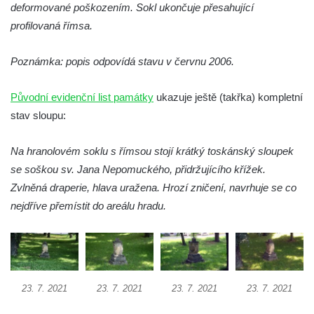
deformované poškozením. Sokl ukončuje přesahující
Sloup Panny Marie na jižním okraji Mařenic
profilovaná římsa.
Sloup s kaplicí (boží muka) v Jablonném v
Podještědí – Markvarticích u Palmeho
Poznámka: popis odpovídá stavu v červnu 2006.
dvora
Sloup Panny Marie v zámecké zahradě v
Původní evidenční list památky
ukazuje ještě (takřka) kompletní
Teplicích
stav sloupu:
Sloup Nejsvětější Trojice se svatým
Františkem Xaverským v zámeckém parku v
Na hranolovém soklu s římsou stojí krátký toskánský sloupek
Duchcově
se soškou sv. Jana Nepomuckého, přidržujícího křížek.
Zvlněná draperie, hlava uražena. Hrozí zničení, navrhuje se co
Sloup svatého Vavřince u náměstí Jiřího z
nejdříve přemístit do areálu hradu.
Poděbrad v Duchcově
Sloup Nejsvětější Trojice na Krakonošově
náměstí v Trutnově
Sloup Panny Marie na Dolním náměstí v
Olomouci
23. 7. 2021
23. 7. 2021
23. 7. 2021
23. 7. 2021
Sloup Panny Marie na Masarykově náměstí