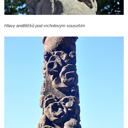
Panny Marie v Žatci
Socha svaté Afry u kostela Nanebevzetí
Panny Marie v Žatci
Hlavy andělíčků pod vrcholovým sousoším
Socha sv. Maří Magdaleny u kostela
Nanebevzetí Panny Marie v Žatci
Socha sv. Petra u kostela Nanebevzetí
Panny Marie v Žatci
Socha sv. Jana Nepomuckého u kostela
Nanebevzetí Panny Marie v Žatci
Socha sv. Pavla u kostela Nanebevzetí
Panny Marie v Žatci
Socha sv. Norberta u kostela Nanebevzetí
Panny Marie v Žatci
Socha Panny Marie u kostela Nanebevzetí
Panny Marie v Žatci
Socha sv. Judy Tadeáše u kostela