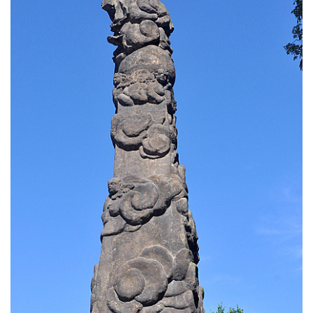
svatého Stanislava v Měrunicích
Sloup Panny Marie v klášteře v Oseku
Sloup s reliéfem Panny Marie v Oseku
Sloup se sochou Piety ve Chlumci
Sloup svatého Prokopa na 2. náměstí v
Mostě
Sloup s kaplicí (boží muka) v ulici ČSLA v
Bohušovicích nad Ohří
Sloup svatého Antonína Paduánského u
polní cesty jihovýchodně od Skalice u
České Lípy
Sloup svatého Václava na Václavském
náměstí v Lovosicích
Sloup svatého Jana Nepomuckého v
Žibřidicích
Sloup svatého Jana Nepomuckého v