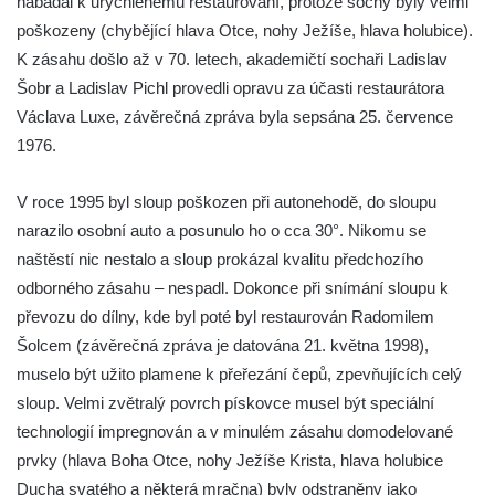
nabádal k urychlenému restaurování, protože sochy byly velmi
Garrigue Masaryka v České Lípě
poškozeny (chybějící hlava Otce, nohy Ježíše, hlava holubice).
Sloup Nejsvětější trojice v Teplicích
K zásahu došlo až v 70. letech, akademičtí sochaři Ladislav
Sloup Panny Marie ve Vysokém nad
Šobr a Ladislav Pichl provedli opravu za účasti restaurátora
Jizerou
Václava Luxe, závěrečná zpráva byla sepsána 25. července
Sloup svatého Jakuba Většího u Jelení
1976.
skály
V roce 1995 byl sloup poškozen při autonehodě, do sloupu
Sloup Panny Marie s Ježíškem
narazilo osobní auto a posunulo ho o cca 30°. Nikomu se
(Svatohorská Madona) v Klášterci nad Ohří
naštěstí nic nestalo a sloup prokázal kvalitu předchozího
Sloup Nejsvětější Trojice na náměstí v
odborného zásahu – nespadl. Dokonce při snímání sloupu k
Klášterci nad Ohří
převozu do dílny, kde byl poté byl restaurován Radomilem
Sloup Nejsvětější Trojice v Klášterci nad
Šolcem (závěrečná zpráva je datována 21. května 1998),
Ohří
muselo být užito plamene k přeřezání čepů, zpevňujících celý
Sloup Panny Marie s Ježíškem v Klášterci
sloup. Velmi zvětralý povrch pískovce musel být speciální
nad Ohří
technologií impregnován a v minulém zásahu domodelované
Sloup Panny Marie v Mimoni
prvky (hlava Boha Otce, nohy Ježíše Krista, hlava holubice
Ducha svatého a některá mračna) byly odstraněny jako
Sloup Panny Marie v Mnichově Hradišti