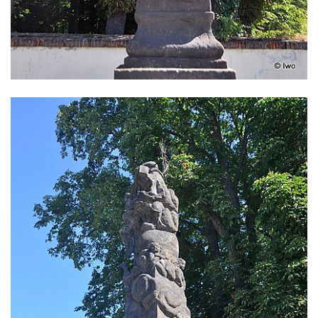
Sloup Panny Marie na Masarykově náměstí
v Hodoníně
Sloup svatého Františka Xaverského v
Krupce
Sloup svatého Václava u kostela svatých
Šimona a Judy v Lenešicích
Sloup svatého Isidora u hřbitova Šlapanice
Sloup Panny Marie na hřbitově ve Slaném
Sloup Panny Marie na Husově náměstí v
Rakovníku
Sloup Panny Marie na náměstí krále
Vladislava ve Velvarech
Sloup Nejsvětější Trojice v zahradě domu
čp. 174 na návsi v Podsedicích
Sloup svatého Floriána a svatého Vavřince
v Pnětlukách u Podsedic