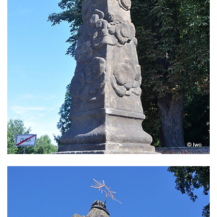
Sloup Panny Marie jižně od Ploskovic
Sloup svatého Jana Nepomuckého v
Budyni nad Ohří
Sloup Panny Marie v klášteře v Oseku
Sloup Panny Marie se sochami svatého
Jana Nepomuckého a svatého Vavřince ve
Chcebuzi
Sloup Panny Marie na Mírovém náměstí v
Lounech
Sloup se sochou Piety u hřbitova ve
Strupčicích
Sloup Nejsvětější Trojice na rozcestí v
Hošnicích
Sloup Panny Marie v Třebenicích
Sloup s kaplicí (boží muka) u kostela