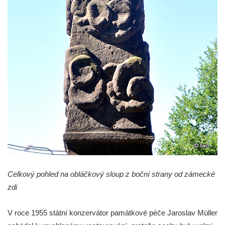
Nanebevzetí Panny Marie v Žatci
Socha svatého Františka z Assisi u kostela
Nanebevzetí Panny Marie v Žatci
Sloupová Boží muka s reliéfy ve Skalici u
České Lípy
Sloup s kaplicí (boží muka) v Rooseveltově
ulici v Českém Krumlově
Sloup s kaplicí (boží muka) v Horní ulici v
Českém Krumlově
Sloup Panny Marie v Mostě
Sloup se sochou Anny Samotřetí v Mostě
Sloup Panny Marie v Černovicích u
Celkový pohled na obláčkový sloup z boční strany od zámecké
Chomutova
zdi
Sloup se sochou Krista v České Lípě
V roce 1955 státní konzervátor památkové péče Jaroslav Müller
Sloup Nejsvětější trojice náměstí Tomáše