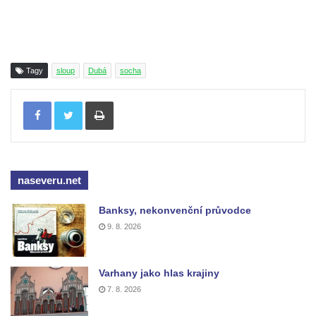
Sloup Nejsvětější Trojice ve Varnsdorfu
Sloup Panny Marie v Kraslicích
Sloup se sochou Krista Salvátora v
Jablonném v Podještědí
Tagy
sloup
Dubá
socha
Sloup Nejsvětější Trojice u zámečku Pachtů
Tisknout
z Rájova v Jablonném v Podještědí
Sloup se sochou svatého Vavřince v
Jiřetíně pod Jedlovou
Sloup archanděla Michaela v Nejdku
naseveru.net
Sloup Panny Marie v Nejdku
Banksy, nekonvenční průvodce
Sloup Nejsvětější Trojice v Nejdku
9. 8. 2026
Sloup Panny Marie v Pardubicích
Sloup Nejsvětější Trojice v Náchodě
Varhany jako hlas krajiny
Sloup Panny Marie v Náchodě
7. 8. 2026
Sloup Panny Marie v Rokycanech