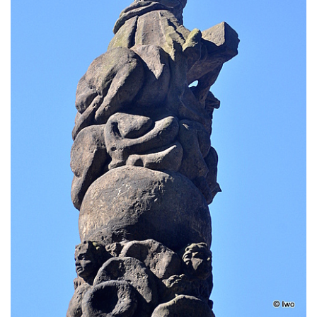
Sloup Panny Marie s Ježíškem v Údlicích
Sloup Nejsvětější Trojice v Údlicích
Sloup se sochou svatého Josefa s
Ježíškem v Údlicích
Sloup Panny Marie v Chodově
Sloup Panny Marie v Hořicích
Sloup Nejsvětější Trojice ve Vejprtech
Sloup Nejsvětější Trojice v Teplé
Sloup Panny Marie v Bečově nad Teplou
Sloup se sochou svatého Petra v Mnichově
Sloup Panny Marie v Práchni
Sloup svatého kříže v Třebušíně
Sloup Nejsvětější Trojice v Litvínově
Sloup svatého Antonína Paduánského v
Ústí nad Labem