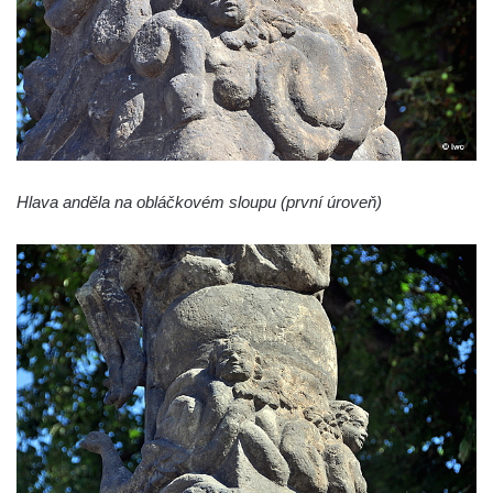
Sloup Panny Marie v Bochově
Sloup Panny Marie ve Stráži pod Ralskem
Sloup Panny Marie v Doksech
Sloup se sochami sv. Jana Nepomuckého,
sv. Karla Boromejského a sv. Alžběty
Durynské v Mostě
Hlava anděla na obláčkovém sloupu (první úroveň)
Sloup se sochami sv. Jana Nepomuckého,
sv. Vojtěcha a sv. Václava v Mostě
Sloup Nejsvětější Trojice v Dubé
Sloup Nejsvětější Trojice v Dubé-Novém
Berštejně
Sloup svatého Floriána na nádvoří hradu
Seeberg
Sloup Panny Marie Bolestné v Brtníkách
Socha sv. Václava u kostela Nanebevzetí