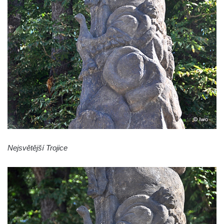
Sloup Panny Marie v Horní Polici
Sloup se sochou svatého Šebestiána v
Žandově
Sloup Panny Marie u Černýše
Sloup Panny Marie v Okounově
Sloup Panny Marie v Hradci Králové
Sloup Panny Marie v Turnově
Sloup s kaplicí v Železném Brodě
Sloup s kaplicí v Hořicích
Nejsvětější Trojice
Sloup Panny Marie v Semilech
Sloup Panny Marie v Benešově nad
Ploučnicí
Sloup Panny Marie v Cebivi
Sloup Panny Marie v Kynšperku nad Ohří