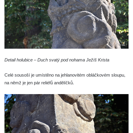
Sloup Nejsvětější Trojice v Kynšperku nad
Ohří
Sloup Panny Marie ve Stříbře
Sloup svatého Floriána v Bezdružicích
Sloup Nejsvětější Trojice ve Žluticích
Sloup Panny Marie s Ježíškem u hřbitova v
Místě
Detail holubice – Duch svatý pod nohama Ježíš Krista
Sloup se sochami Ukřižovaného a Bolestné
Panny Marie u hřbitova v Místě
Celé sousoší je umístěno na jehlanovitém obláčkovém sloupu,
Sloup se sochou Ukřižovaného u hřbitova v
na němž je jen pár reliéfů andělíčků.
Místě
Pilíř s Ukřižovaným a reliéfem Bolestné
Panny Marie v Místě
Sloup s kaplicemi v Místě
Sloup Nejsvětější Trojice v Místě
Sloup se sochou Ukřižovaného v Místě