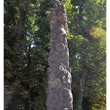
Sloup s kaplicí (boží muka) v Jablonném v
Podještědí – Markvarticích u Palmeho
dvora
Sloup Panny Marie v zámecké zahradě v
Teplicích
Sloup Nejsvětější Trojice se svatým
Františkem Xaverským v zámeckém parku v
Duchcově
Sloup svatého Vavřince u náměstí Jiřího z
Poděbrad v Duchcově
Sloup Nejsvětější Trojice na Krakonošově
náměstí v Trutnově
Sloup Panny Marie na Dolním náměstí v
Olomouci
Sloup Panny Marie na Masarykově náměstí
ve Vyškově