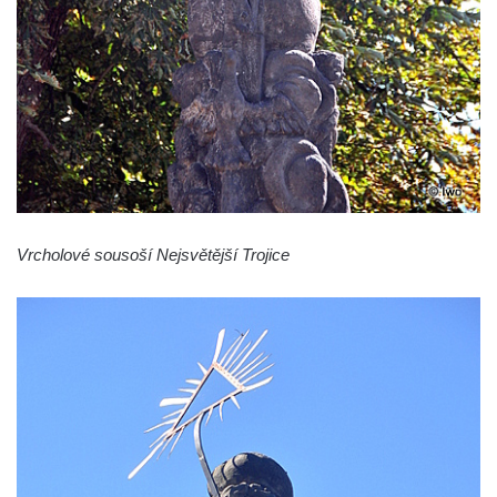
Sloup Panny Marie v Osečné
Sloup svatého Antonína Paduánského v
Kopci
Sloup Panny Marie ve Zdislavě
(Schönbach)
Boží muka v Hejnicích
Sloup Panny Marie v Hejnicích
Vrcholové sousoší Nejsvětější Trojice
Sloup Panny Marie v Horní Světlé
Sloup (pilíř) svatého Jana Nepomuckého
na náměstí Svobody v Plané
Sloup svatého Jana Nepomuckého v Plané
Sloup se sochou Bolestného Krista (Ecce
Homo) v Krompachu
Sloup Panny Marie Bolestné v Chodové
Plané