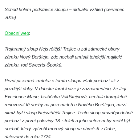
Sloup Panny Marie v Holanech
Schod kolem podstavce sloupu – aktuální vzhled (červenec
Sloup Panny Marie v Milhostově
2015)
Sloup Nejsvětější Trojice v Blíževedlech
Sloup Nejsvětější Trojice v Chomutově
Obecní web
:
Sloup svatého Floriána v Chomutově
Sloup Panny Marie v Lokti
Trojhranný sloup Nejsvětější Trojice u zdi zámecké obory
zámku Nový Berštejn, zde nechali umístit tehdejší majitelé
Sloup Nejsvětější trojice v Lokti
zámku, rod Sweerts-Šporků.
Sloup Nejsvětější trojice v Krásně
Sloup Nejsvětější Trojice v Horním
První písemná zmínka o tomto sloupu však pochází až z
Slavkově
pozdější doby. V dubské farní knize je zaznamenáno, že Její
Sloup Nejsvětější trojice ve Městě Touškově
Excelence Marie, hraběnka Valdštejnová, nechala kompletně
Sloup Panny Marie v Plzni
renovovat tři sochy na pozemcích u Nového Berštejna, mezi
nimiž byl i sloup Nejsvětější Trojice. Tento sloup pravděpodobně
Sloup Panny Marie ve Sloupu v Čechách
pochází z první poloviny 18. století a jeho autorem by mohl být
Sloup Nejsvětější Trojice s korunováním
sochař, který vytvořil morový sloup na náměstí v Dubé,
Panny Marie v Karlových Varech
datovaný do roku 1724.