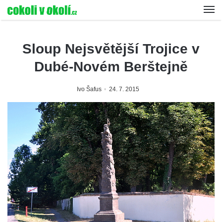
Sloup Nejsvětější Trojice v
Dubé-Novém Berštejně
Ivo Šafus
24. 7. 2015