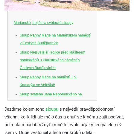
Mariánské, trojiční a světecké sloupy
Sloup Panny Marie na Mariánském náměstí
v Českých Budějovicích
Sloup Nejsvětější Trojice před klášterem
dominikánů u Piaristického náměstí v
Českých Budějovicích
Sloup Panny Marie na náměstí J. V.
Kamarýta ve Velešíně
Sloup svatého Jana Nepomuckého na
náměstí J. Gurreho v Římově
Jezdíme kolem toho
sloupu
s největší pravděpodobností
Sloup Nejsvětější Trojice v Mirošovicích
všichni, kolik lidí ale mělo čas a chuť se k němu zajít podívat,
Sloup se sochou Bolestného Krista (Ecce
netroufám hádat. Vždyť i mně to trvalo nějaký ten pátek, než
Homo) na zahradě zámku Chrámce
jsem v Dubé vystoupil a těch pár kroků udělal.