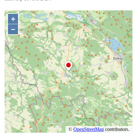
Sloup Panny Marie v Chrastavě
Sloup Panny Marie v Liberci-Ruprechticích
Sloup Panny Marie v Kravařích
Sloup Panny Marie v Českém Krumlově
Sloup Nejsvětější Trojice v Brtníkách
Sloup Nejsvětější Trojice (v Horním
Podluží) v Rybništi
Sloup Panny Marie ve Cvikově
Sloup Panny Marie v kašně v České
Kamenici
Sloup Panny Marie ve Hřebenech
Sloup Panny Marie Immaculaty u kostela
svatých Petra a Pavla v Růžové
Sloup svatého Josefa s Ježíškem u kostela
svatých Petra a Pavla v Růžové