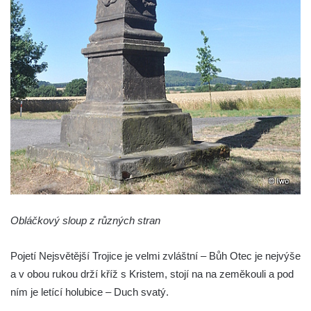
Sloup s kaplicí (boží muka) ve Lvové
Sloup Nejsvětější Trojice v Zákupech
Sloup Panny Marie v Okrouhlické ulici v
Mimoni
Sloup se sochou Anny Samotřetí v Hrádku
nad Nisou
Sloup Panny Marie v Bělé pod Bezdězem
Sloup s kaplicí (boží muka) u Hvězdy
Sloup s kaplicí (boží muka) v Kyjích
Sloup Panny Marie v Třebechovicích pod
Orebem
Obláčkový sloup z různých stran
Sloup Nejsvětější Trojice v Třebechovicích
pod Orebem
Pojetí Nejsvětější Trojice je velmi zvláštní – Bůh Otec je nejvýše
Sloup s kaplicí (boží muka) Kamenická
a v obou rukou drží kříž s Kristem, stojí na na zeměkouli a pod
Nová Víska
ním je letící holubice – Duch svatý.
Sloup svatého Floriana v Potštejně