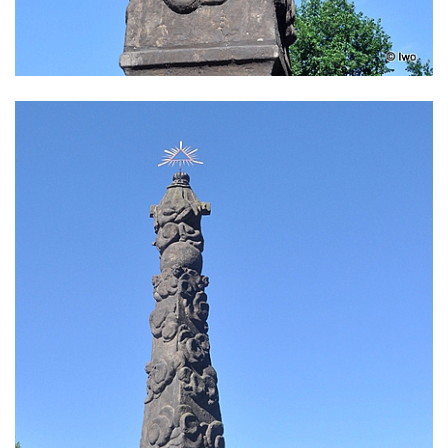
Janské
Sloup svatého Jana Nepomuckého v
Roudnici nad Labem
Sloup se sochou svatého Vavřince v
Roudnici nad Labem
Sloup svatého Václava v Kamenici u Zákup
Sloup Panny Marie v údolí Kamenického
potoka u Zákup
Sloup sv. Judy Tadeáše v Nábřežní ulici v
Zákupech
Sloup s (chybějící) sochou sv. Jana
Nepomuckého u Bredovského letohrádku
Sloup s kaplicí (boží muka) u Rynoltic
Sloup s kaplicí (boží muka) v Jablonném v
Podještědí – Markvarticích