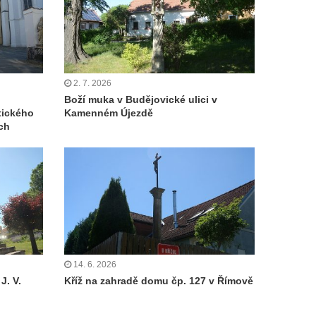
2. 7. 2026
Boží muka v Budějovické ulici v
tického
Kamenném Újezdě
ch
14. 6. 2026
J. V.
Kříž na zahradě domu čp. 127 v Římově