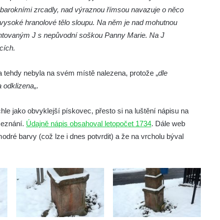
a barokními zrcadly, nad výraznou římsou navazuje o něco
í vysoké hranolové tělo sloupu. Na něm je nad mohutnou
entovaným J s nepůvodní soškou Panny Marie. Na J
cích.
 tehdy nebyla na svém místě nalezena, protože „
dle
a odklizena
„.
hle jako obvyklejší pískovec, přesto si na luštění nápisu na
zeznání.
Údajně nápis obsahoval letopočet 1734
. Dále web
dré barvy (což lze i dnes potvrdit) a že na vrcholu býval