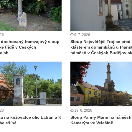
026
6. 7. 2026
 dochovaný tramvajový sloup
Sloup Nejsvětější Trojice před
ké třídě v Českých
klášterem dominikánů u Piaris
cích
náměstí v Českých Budějovicí
026
19. 6. 2026
a na křižovatce ulic Latrán a K
Sloup Panny Marie na náměstí 
 Velešíně
Kamarýta ve Velešíně