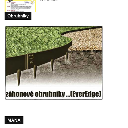
Obrubniky
MANA