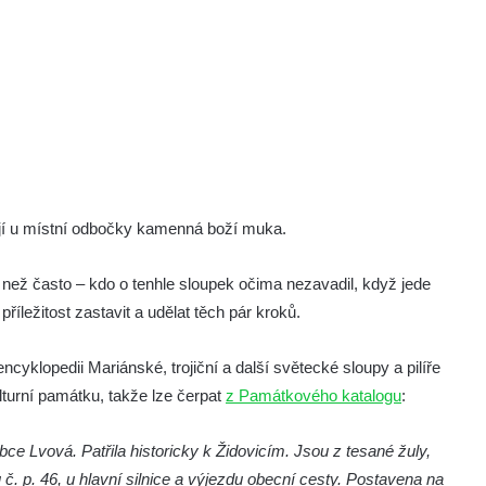
ojí u místní odbočky kamenná boží muka.
 než často – kdo o tenhle sloupek očima nezavadil, když jede
říležitost zastavit a udělat těch pár kroků.
yklopedii Mariánské, trojiční a další světecké sloupy a pilíře
lturní památku, takže lze čerpat
z Památkového katalogu
:
e Lvová. Patřila historicky k Židovicím. Jsou z tesané žuly,
č. p. 46, u hlavní silnice a výjezdu obecní cesty. Postavena na