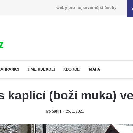
weby pro nejsevernější čechy
ZAHRANIČÍ
JÍME KDEKOLI
KDOKOLI
MAPA
s kaplicí (boží muka) v
Ivo Šafus
25. 1. 2021