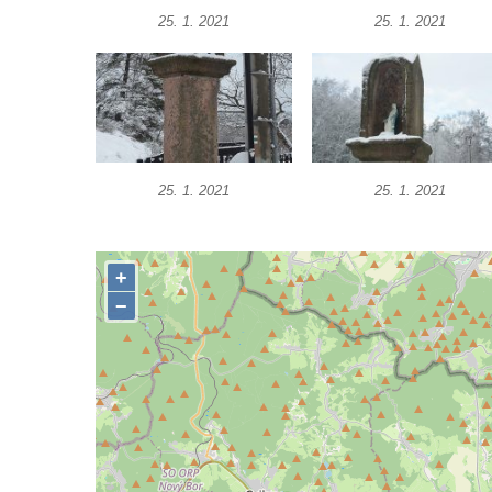
Sloup se sochou Piety v Kostelní ulici ve
25. 1. 2021
25. 1. 2021
Strupčicích
Sloup Panny Marie u kaple v Brníkově
Socha svatého Prokopa na návsi v
Ředhošti
Sloup se sochou Piety na Mírovém náměstí
25. 1. 2021
25. 1. 2021
v Postoloprtech
Sloup svatého Václava u hřbitova v
Postoloprtech
Sloup Panny Marie na jižním okraji Mařenic
Sloup s kaplicí (boží muka) v Jablonném v
Podještědí – Markvarticích u Palmeho
dvora
Sloup Panny Marie v zámecké zahradě v
Teplicích
Sloup Nejsvětější Trojice se svatým