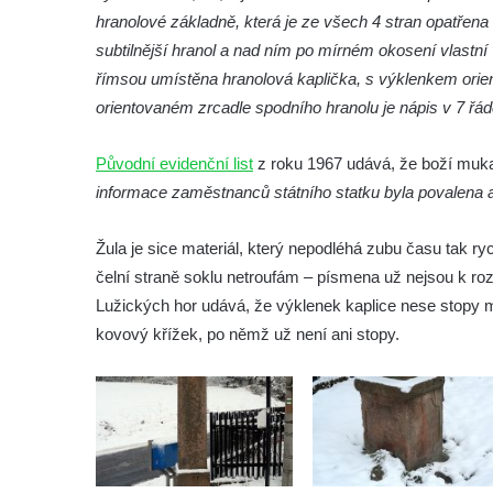
Sloup Nejsvětější Trojice v Krásné u
hranolové základně, která je ze všech 4 stran opatřen
Pěnčína
subtilnější hranol a nad ním po mírném okosení vlastn
Sloup s krucifixem u kostela svatého
římsou umístěna hranolová kaplička, s výklenkem ori
Vavřince v Teplicích nad Metují
orientovaném zrcadle spodního hranolu je nápis v 7 řád
Selendrův sloup před klášterem
benediktýnů v Polici nad Metují
Původní evidenční list
z roku 1967 udává, že boží muka
informace zaměstnanců státního statku byla povalena 
Sloup Panny Marie Bolestné v Polici nad
Metují
Žula je sice materiál, který nepodléhá zubu času tak ryc
Sloup svaté Barbory v zámecké zahradě v
čelní straně soklu netroufám – písmena už nejsou k ro
Teplicích
Lužických hor udává, že výklenek kaplice nese stopy mo
Sloup Nejsvětější Trojice před zámkem v
kovový křížek, po němž už není ani stopy.
Cítolibech
Sloup Nejsvětější Trojice na Tyršově
náměstí v Cítolibech
Torzo sloupu svatého Josefa na návsi ve
Strupčicích (dnes kříž)