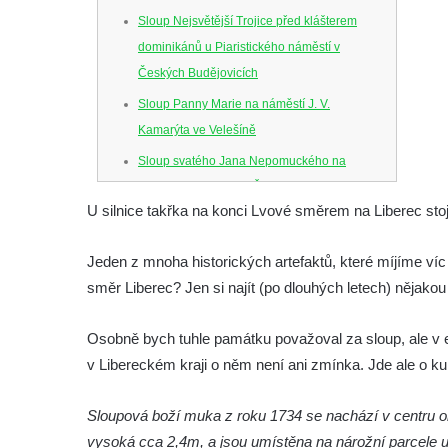
Sloup Nejsvětější Trojice před klášterem
dominikánů u Piaristického náměstí v
Českých Budějovicích
Sloup Panny Marie na náměstí J. V.
Kamarýta ve Velešíně
Sloup svatého Jana Nepomuckého na
náměstí J. Gurreho v Římově
U silnice takřka na konci Lvové směrem na Liberec st
Sloup Nejsvětější Trojice v Mirošovicích
Sloup se sochou Bolestného Krista (Ecce
Jeden z mnoha historických artefaktů, které míjíme víc
Homo) na zahradě zámku Chrámce
směr Liberec? Jen si najít (po dlouhých letech) nějakou p
Sloup Nejsvětější Trojice na náměstí
Republiky v Duchcově
Osobně bych tuhle památku považoval za sloup, ale v enc
v Libereckém kraji o něm není ani zmínka. Jde ale o ku
Sloup Panny Marie u kostela Nalezení
svatého Kříže ve Frýdlantu
Sloupová boží muka z roku 1734 se nachází v centru obc
Sloup Panny Marie v Hostinném
vysoká cca 2,4m, a jsou umístěna na nárožní parcele u 