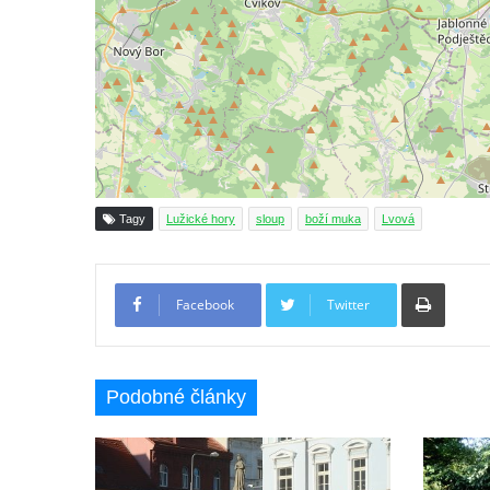
Františkem Xaverským v zámeckém parku v
Duchcově
Sloup svatého Vavřince u náměstí Jiřího z
Poděbrad v Duchcově
Sloup Nejsvětější Trojice na Krakonošově
náměstí v Trutnově
Sloup Panny Marie na Dolním náměstí v
Tagy
Lužické hory
sloup
boží muka
Lvová
Olomouci
Sloup Panny Marie na Masarykově náměstí
Tiskno
ve Vyškově
Facebook
Twitter
Sloup Panny Marie na Masarykově náměstí
v Hodoníně
Podobné články
Sloup svatého Františka Xaverského v
Krupce
Sloup svatého Václava u kostela svatých
Šimona a Judy v Lenešicích