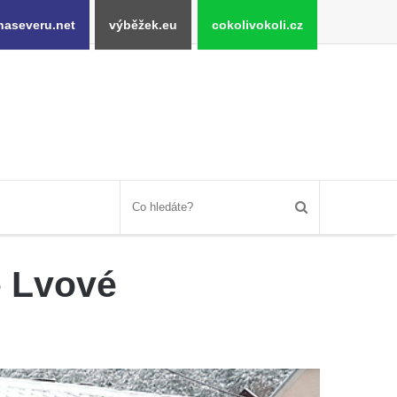
naseveru.net
výběžek.eu
cokolivokoli.cz
e Lvové