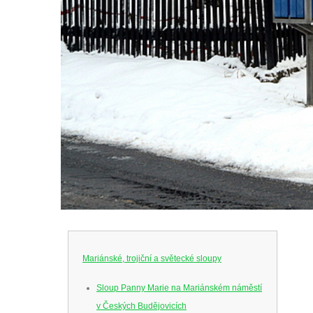
Mariánské, trojiční a světecké sloupy
Sloup Panny Marie na Mariánském náměstí
v Českých Budějovicích