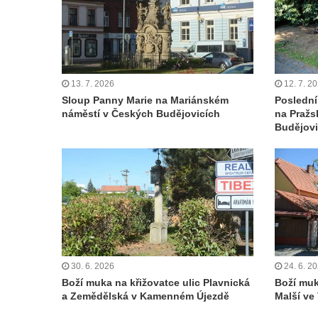
Sloup svatého Isidora u hřbitova Šlapanice
Sloup Panny Marie na hřbitově ve Slaném
Sloup Panny Marie na Husově náměstí v
Rakovníku
13. 7. 2026
12. 7. 2
Sloup Panny Marie na Mariánském
Poslední
Sloup Panny Marie na náměstí krále
náměstí v Českých Budějovicích
na Pražs
Vladislava ve Velvarech
Budějovi
Sloup Nejsvětější Trojice v zahradě domu
čp. 174 na návsi v Podsedicích
Sloup svatého Floriána a svatého Vavřince
v Pnětlukách u Podsedic
Sloup Panny Marie jižně od Ploskovic
Sloup svatého Jana Nepomuckého v
Budyni nad Ohří
30. 6. 2026
24. 6. 2
Boží muka na křižovatce ulic Plavnická
Boží muk
Sloup Panny Marie v klášteře v Oseku
a Zemědělská v Kamenném Újezdě
Malší ve
Sloup Panny Marie se sochami svatého