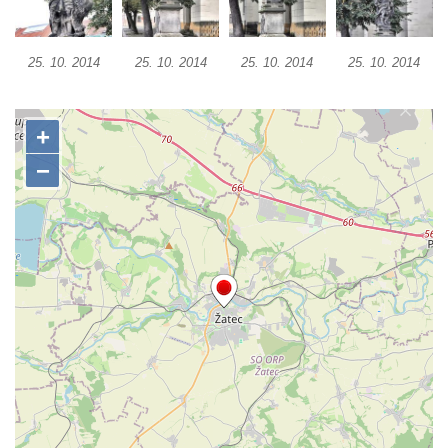
Sloup Nejsvětější Trojice před zámkem v
Cítolibech
25. 10. 2014
25. 10. 2014
25. 10. 2014
25. 10. 2014
Sloup Nejsvětější Trojice na Tyršově
náměstí v Cítolibech
Torzo sloupu svatého Josefa na návsi ve
Strupčicích (dnes kříž)
Sloup se sochou Piety v Kostelní ulici ve
Strupčicích
Sloup Panny Marie u kaple v Brníkově
Socha svatého Prokopa na návsi v
Ředhošti
Sloup se sochou Piety na Mírovém náměstí
v Postoloprtech
Sloup svatého Václava u hřbitova v
Postoloprtech