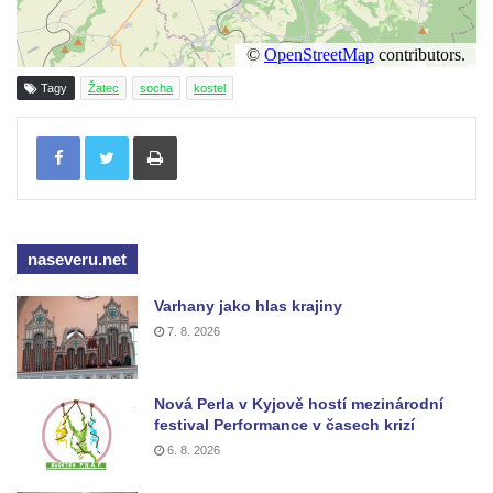
Sloup Panny Marie na jižním okraji Mařenic
Sloup s kaplicí (boží muka) v Jablonném v
Podještědí – Markvarticích u Palmeho
Tagy
Žatec
socha
kostel
dvora
Tisknout
Sloup Panny Marie v zámecké zahradě v
Teplicích
Sloup Nejsvětější Trojice se svatým
Františkem Xaverským v zámeckém parku v
naseveru.net
Duchcově
Sloup svatého Vavřince u náměstí Jiřího z
Varhany jako hlas krajiny
Poděbrad v Duchcově
7. 8. 2026
Sloup Nejsvětější Trojice na Krakonošově
náměstí v Trutnově
Nová Perla v Kyjově hostí mezinárodní
Sloup Panny Marie na Dolním náměstí v
festival Performance v časech krizí
Olomouci
6. 8. 2026
Sloup Panny Marie na Masarykově náměstí