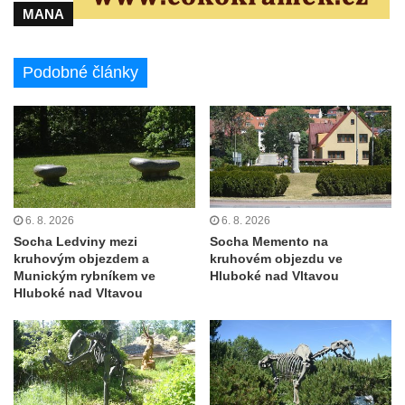
MANA
Sloup svatého Jana Nepomuckého v
Janské
Podobné články
Sloup svatého Jana Nepomuckého v
Roudnici nad Labem
Sloup se sochou svatého Vavřince v
Roudnici nad Labem
Sloup svatého Václava v Kamenici u Zákup
Sloup Panny Marie v údolí Kamenického
6. 8. 2026
6. 8. 2026
potoka u Zákup
Socha Ledviny mezi
Socha Memento na
kruhovým objezdem a
kruhovém objezdu ve
Sloup sv. Judy Tadeáše v Nábřežní ulici v
Munickým rybníkem ve
Hluboké nad Vltavou
Zákupech
Hluboké nad Vltavou
Sloup s (chybějící) sochou sv. Jana
Nepomuckého u Bredovského letohrádku
Sloup s kaplicí (boží muka) u Rynoltic
Sloup s kaplicí (boží muka) v Jablonném v