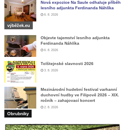
Nová expozice Na Saule odhaluje příběh
ve Vyškově
lesního adjunkta Ferdinanda Náhlíka
Sloup Panny Marie na Masarykově náměstí
6. 8. 2026
v Hodoníně
výběžek.eu
Sloup svatého Františka Xaverského v
Krupce
Objevte tajemství lesního adjunkta
Ferdinanda Náhlíka
Sloup svatého Václava u kostela svatých
6. 8. 2026
Šimona a Judy v Lenešicích
Sloup svatého Isidora u hřbitova Šlapanice
Tolštejnské slavnosti 2026
3. 8. 2026
Sloup Panny Marie na hřbitově ve Slaném
Sloup Panny Marie na Husově náměstí v
Rakovníku
Mezinárodní hudební festival varhanní
duchovní hudby ve Filipově 2026 – XIX.
Sloup Panny Marie na náměstí krále
ročník – zahajovací koncert
Vladislava ve Velvarech
2. 8. 2026
Obrubniky
Sloup Nejsvětější Trojice v zahradě domu
čp. 174 na návsi v Podsedicích