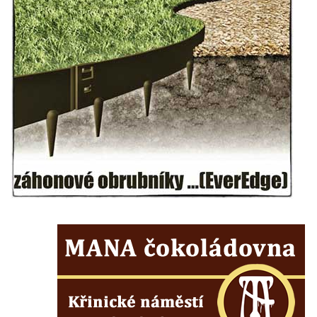
Sloup svatého Floriána a svatého Vavřince
v Pnětlukách u Podsedic
Sloup Panny Marie jižně od Ploskovic
Sloup svatého Jana Nepomuckého v
Budyni nad Ohří
Sloup Panny Marie v klášteře v Oseku
Sloup Panny Marie se sochami svatého
Jana Nepomuckého a svatého Vavřince ve
Chcebuzi
Sloup Panny Marie na Mírovém náměstí v
Lounech
Sloup se sochou Piety u hřbitova ve
Strupčicích
Sloup Nejsvětější Trojice na rozcestí v
Hošnicích
Sloup Panny Marie v Třebenicích