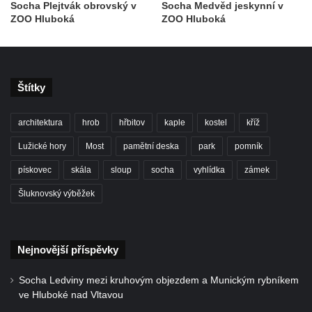
Nová Víska
Socha Plejtvák obrovský v
Socha Medvěd jeskynní v
ZOO Hluboká
ZOO Hluboká
Sloup svatého Floriana v Potštejně
Sloup Panny Marie v Liberci u kostela
Nalezení svatého Kříže
Sloup Nejsvětější Trojice v Bakově nad
Štítky
Jizerou
architektura
hrob
hřbitov
kaple
kostel
kříž
Sloup Panny Marie v Miletíně
Sloup Panny Marie v Lomnici nad Popelkou
Lužické hory
Most
pamětní deska
park
pomník
Sloup Panny Marie v Novém Bydžově
pískovec
skála
sloup
socha
vyhlídka
zámek
Sloup (pilíř) Panny Marie v Jezvé
Šluknovský výběžek
Sloup Panny Marie v Horní Libchavě
Sloup Panny Marie v Markvarticích
Nejnovější příspěvky
Sloup Panny Marie v Hodkovicích nad
Mohelkou
Socha Ledviny mezi kruhovým objezdem a Munickým rybníkem
Sloup Panny Marie v Českém Dubu
ve Hluboké nad Vltavou