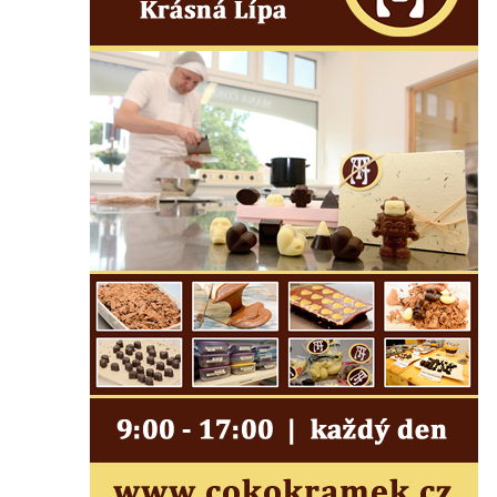
Sloup s kaplicí (boží muka) u kostela
svatého Stanislava v Měrunicích
Sloup Panny Marie v klášteře v Oseku
Sloup s reliéfem Panny Marie v Oseku
Sloup se sochou Piety ve Chlumci
Sloup svatého Prokopa na 2. náměstí v
Mostě
Sloup s kaplicí (boží muka) v ulici ČSLA v
Bohušovicích nad Ohří
Sloup svatého Antonína Paduánského u
polní cesty jihovýchodně od Skalice u
České Lípy
Sloup svatého Václava na Václavském
náměstí v Lovosicích
Sloup svatého Jana Nepomuckého v
Žibřidicích