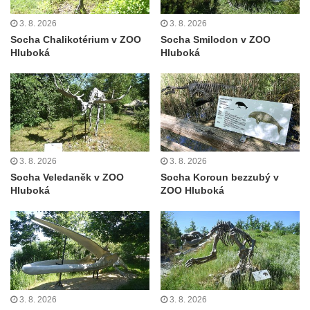
Podještědí – Markvarticích
3. 8. 2026
3. 8. 2026
Sloup s kaplicí (boží muka) ve Lvové
Socha Chalikotérium v ZOO
Socha Smilodon v ZOO
Sloup Nejsvětější Trojice v Zákupech
Hluboká
Hluboká
Sloup Panny Marie v Okrouhlické ulici v
Mimoni
Sloup se sochou Anny Samotřetí v Hrádku
nad Nisou
Sloup Panny Marie v Bělé pod Bezdězem
3. 8. 2026
3. 8. 2026
Sloup s kaplicí (boží muka) u Hvězdy
Socha Veledaněk v ZOO
Socha Koroun bezzubý v
Hluboká
ZOO Hluboká
Sloup s kaplicí (boží muka) v Kyjích
Sloup Panny Marie v Třebechovicích pod
Orebem
Sloup Nejsvětější Trojice v Třebechovicích
pod Orebem
Sloup s kaplicí (boží muka) Kamenická
3. 8. 2026
3. 8. 2026