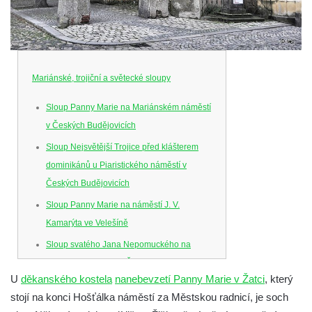
Mariánské, trojiční a světecké sloupy
Sloup Panny Marie na Mariánském náměstí
v Českých Budějovicích
Sloup Nejsvětější Trojice před klášterem
dominikánů u Piaristického náměstí v
Českých Budějovicích
Sloup Panny Marie na náměstí J. V.
Kamarýta ve Velešíně
Sloup svatého Jana Nepomuckého na
náměstí J. Gurreho v Římově
U
děkanského kostela
nanebevzetí Panny Marie v Žatci
, který
Sloup Nejsvětější Trojice v Mirošovicích
stojí na konci Hošťálka náměstí za Městskou radnicí, je soch
Sloup se sochou Bolestného Krista (Ecce