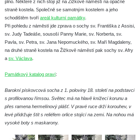
plno. Některé z nich stojí již na Žižkově náměstí na opačné
Homo) na zahradě zámku Chrámce
straně kostela. Společně se samotným kostelem a jeho
Sloup Nejsvětější Trojice na náměstí
schodištěm tvoří
areál kulturní památky
.
Republiky v Duchcově
Při pohledu z náměstí jde zprava o sochy sv. Františka z Assisi,
Sloup Panny Marie u kostela Nalezení
sv. Judy Tadeáše, sousoší Panny Marie, sv. Norberta, sv.
svatého Kříže ve Frýdlantu
Pavla, sv. Petra, sv. Jana Nepomuckého, sv. Maří Magdaleny,
na druhé straně kostela na Žižkově náměstí pak sochy sv. Afry
Sloup Panny Marie v Hostinném
a
sv. Václava
.
Sloup Nejsvětější Trojice v Krásné u
Pěnčína
Památkový katalog praví
:
Sloup s krucifixem u kostela svatého
Vavřince v Teplicích nad Metují
Barokní pískovcová socha z 1. poloviny 18. století na podstavci
Selendrův sloup před klášterem
s profilovanou římsou. Světec má na hlavě knížecí korunu a
benediktýnů v Polici nad Metují
přes ramena hermelínový plášť. V pravé ruce drží korouhev, v
Sloup Panny Marie Bolestné v Polici nad
levé přidržuje štít s reliéfem orlice stojící na zemi. Na nohou má
Metují
vysoké boty s maskarony.
Sloup svaté Barbory v zámecké zahradě v
Teplicích