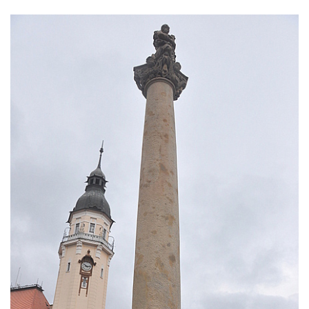
Sloup s reliéfem Panny Marie v Oseku
Sloup se sochou Piety ve Chlumci
Sloup svatého Prokopa na 2. náměstí v
Mostě
Sloup s kaplicí (boží muka) v ulici ČSLA v
Bohušovicích nad Ohří
Sloup svatého Antonína Paduánského u
polní cesty jihovýchodně od Skalice u
České Lípy
Sloup svatého Václava na Václavském
náměstí v Lovosicích
Sloup svatého Jana Nepomuckého v
Žibřidicích
Sloup svatého Jana Nepomuckého v
Janské