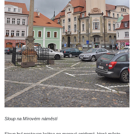
Sloup Nejsvětější Trojice na Tyršově
náměstí v Cítolibech
Torzo sloupu svatého Josefa na návsi ve
Strupčicích (dnes kříž)
Sloup se sochou Piety v Kostelní ulici ve
Strupčicích
Sloup Panny Marie u kaple v Brníkově
Socha svatého Prokopa na návsi v
Ředhošti
Sloup se sochou Piety na Mírovém náměstí
v Postoloprtech
Sloup svatého Václava u hřbitova v
Postoloprtech
Sloup Panny Marie na jižním okraji Mařenic
Sloup na Mírovém náměstí
Sloup s kaplicí (boží muka) v Jablonném v
Podještědí – Markvarticích u Palmeho
Sloup byl postaven krátce po morové epidemii, která město