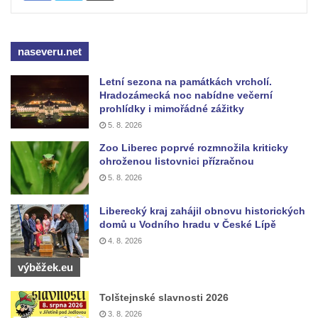
Sloup Nejsvětější Trojice v Blíževedlech
Sloup Nejsvětější Trojice v Chomutově
naseveru.net
Sloup svatého Floriána v Chomutově
Letní sezona na památkách vrcholí.
Sloup Panny Marie v Lokti
Hradozámecká noc nabídne večerní
Sloup Nejsvětější trojice v Lokti
prohlídky i mimořádné zážitky
5. 8. 2026
Sloup Nejsvětější trojice v Krásně
Zoo Liberec poprvé rozmnožila kriticky
Sloup Nejsvětější Trojice v Horním
ohroženou listovnici přízračnou
Slavkově
5. 8. 2026
Sloup Nejsvětější trojice ve Městě Touškově
Liberecký kraj zahájil obnovu historických
Sloup Panny Marie v Plzni
domů u Vodního hradu v České Lípě
Sloup Panny Marie ve Sloupu v Čechách
4. 8. 2026
Sloup Nejsvětější Trojice s korunováním
výběžek.eu
Panny Marie v Karlových Varech
Tolštejnské slavnosti 2026
Sloup Panny Marie v Chrastavě
3. 8. 2026