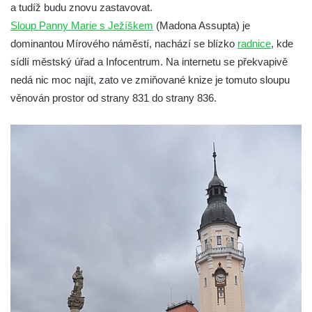
Republiky v Duchcově
a tudíž budu znovu zastavovat.
Sloup Panny Marie u kostela Nalezení
Sloup Panny Marie s Ježíškem
(Madona Assupta) je
svatého Kříže ve Frýdlantu
dominantou Mírového náměstí, nachází se blízko
radnice
, kde
sídlí městský úřad a Infocentrum. Na internetu se překvapivě
Sloup Panny Marie v Hostinném
nedá nic moc najít, zato ve zmiňované knize je tomuto sloupu
Sloup Nejsvětější Trojice v Krásné u
věnován prostor od strany 831 do strany 836.
Pěnčína
Sloup s krucifixem u kostela svatého
Vavřince v Teplicích nad Metují
Selendrův sloup před klášterem
benediktýnů v Polici nad Metují
Sloup Panny Marie Bolestné v Polici nad
Metují
Sloup svaté Barbory v zámecké zahradě v
Teplicích
Sloup Nejsvětější Trojice před zámkem v
Cítolibech