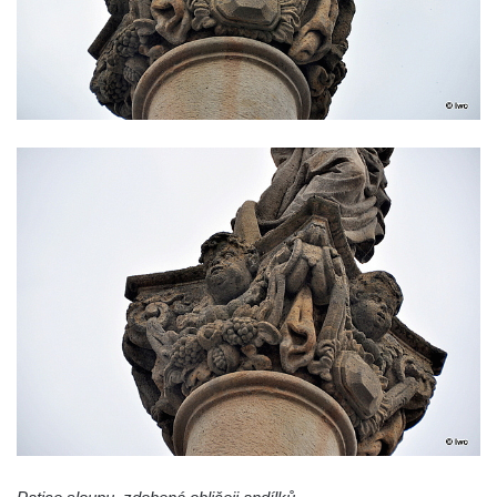
Sloup Panny Marie v Okrouhlické ulici v
Mimoni
Sloup se sochou Anny Samotřetí v Hrádku
nad Nisou
Sloup Panny Marie v Bělé pod Bezdězem
Sloup s kaplicí (boží muka) u Hvězdy
Sloup s kaplicí (boží muka) v Kyjích
Sloup Panny Marie v Třebechovicích pod
Orebem
Sloup Nejsvětější Trojice v Třebechovicích
pod Orebem
Sloup s kaplicí (boží muka) Kamenická
Nová Víska
Sloup svatého Floriana v Potštejně
Sloup Panny Marie v Liberci u kostela