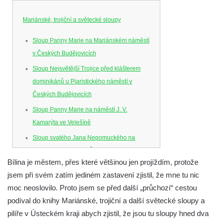
Mariánské, trojiční a světecké sloupy
Sloup Panny Marie na Mariánském náměstí
v Českých Budějovicích
Sloup Nejsvětější Trojice před klášterem
dominikánů u Piaristického náměstí v
Českých Budějovicích
Sloup Panny Marie na náměstí J. V.
Kamarýta ve Velešíně
Sloup svatého Jana Nepomuckého na
náměstí J. Gurreho v Římově
Bílina je městem, přes které většinou jen projíždím, protože
Sloup Nejsvětější Trojice v Mirošovicích
jsem při svém zatím jediném zastavení zjistil, že mne tu nic
Sloup se sochou Bolestného Krista (Ecce
moc neoslovilo. Proto jsem se před další „průchozí“ cestou
Homo) na zahradě zámku Chrámce
podíval do knihy Mariánské, trojiční a další světecké sloupy a
Sloup Nejsvětější Trojice na náměstí
pilíře v Ústeckém kraji abych zjistil, že jsou tu sloupy hned dva