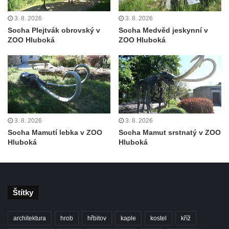
3. 8. 2026
3. 8. 2026
Socha Plejtvák obrovský v
Socha Medvěd jeskynní v
ZOO Hluboká
ZOO Hluboká
3. 8. 2026
3. 8. 2026
Socha Mamutí lebka v ZOO
Socha Mamut srstnatý v ZOO
Hluboká
Hluboká
Štítky
architektura
hrob
hřbitov
kaple
kostel
kříž