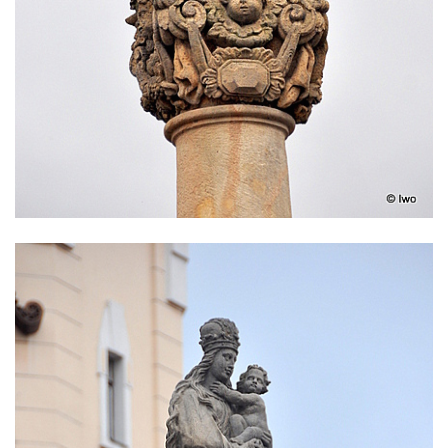
Sloup svatého Antonína Paduánského v
Kopci
Sloup Panny Marie ve Zdislavě
(Schönbach)
Boží muka v Hejnicích
Sloup Panny Marie v Hejnicích
Sloup Panny Marie v Horní Světlé
Sloup (pilíř) svatého Jana Nepomuckého
na náměstí Svobody v Plané
Sloup svatého Jana Nepomuckého v Plané
Sloup se sochou Bolestného Krista (Ecce
Homo) v Krompachu
Sloup Panny Marie Bolestné v Chodové
Plané
Sloup Panny Marie s Ježíškem v Údlicích