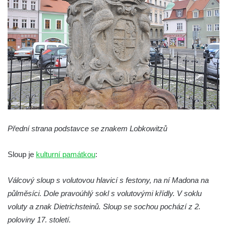
Socha svatého Františka z Assisi u kostela
Nanebevzetí Panny Marie v Žatci
Sloupová Boží muka s reliéfy ve Skalici u
České Lípy
Sloup s kaplicí (boží muka) v Rooseveltově
ulici v Českém Krumlově
Sloup s kaplicí (boží muka) v Horní ulici v
Českém Krumlově
Sloup Panny Marie v Mostě
Přední strana podstavce se znakem Lobkowitzů
Sloup se sochou Anny Samotřetí v Mostě
Sloup je
kulturní památkou
:
Sloup Panny Marie v Černovicích u
Chomutova
Válcový sloup s volutovou hlavicí s festony, na ní Madona na
Sloup se sochou Krista v České Lípě
půlměsíci. Dole pravoúhlý sokl s volutovými křídly. V soklu
Sloup Nejsvětější trojice náměstí Tomáše
voluty a znak Dietrichsteinů. Sloup se sochou pochází z 2.
Garrigue Masaryka v České Lípě
poloviny 17. století.