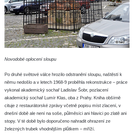
Sloup svatého Jana Nepomuckého v
Budyni nad Ohří
Sloup Panny Marie v klášteře v Oseku
Sloup Panny Marie se sochami svatého
Jana Nepomuckého a svatého Vavřince ve
Chcebuzi
Sloup Panny Marie na Mírovém náměstí v
Novodobé oplocení sloupu
Lounech
Sloup se sochou Piety u hřbitova ve
Po druhé světové válce hrozilo odstranění sloupu, naštěstí k
Strupčicích
němu nedošlo a v letech 1968-9 proběhla rekonstrukce – práce
vykonal akademický sochař Ladislav Šobr, pozlacení
Sloup Nejsvětější Trojice na rozcestí v
akademický sochař Lumír Klas, oba z Prahy. Kniha obšírně
Hošnicích
cituje z restaurátorské zprávy včetně popisu míst zlacení, v
Sloup Panny Marie v Třebenicích
dnešní době ale není na soše, půlměsíci ani hlavici po zlatě ani
Sloup s kaplicí (boží muka) u kostela
stopy. V té době bylo doporučeno nahradit ohrazení ze
svatého Stanislava v Měrunicích
železných trubek vhodnějším plůtkem – mříží.
Sloup Panny Marie v klášteře v Oseku