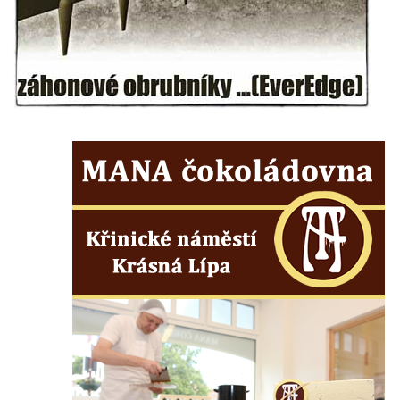
Sloup se sochou Krista Salvátora v
Jablonném v Podještědí
Sloup Nejsvětější Trojice u zámečku Pachtů
z Rájova v Jablonném v Podještědí
Sloup se sochou svatého Vavřince v
Jiřetíně pod Jedlovou
Sloup archanděla Michaela v Nejdku
Sloup Panny Marie v Nejdku
Sloup Nejsvětější Trojice v Nejdku
Sloup Panny Marie v Pardubicích
Sloup Nejsvětější Trojice v Náchodě
Sloup Panny Marie v Náchodě
Sloup Panny Marie v Rokycanech
Sloup Panny Marie v Sokolově