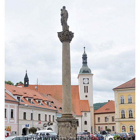
Sloup svatého Františka Xaverského v
Krupce
Sloup svatého Václava u kostela svatých
Šimona a Judy v Lenešicích
Sloup svatého Isidora u hřbitova Šlapanice
Sloup Panny Marie na hřbitově ve Slaném
Sloup Panny Marie na Husově náměstí v
Rakovníku
Sloup Panny Marie na náměstí krále
Vladislava ve Velvarech
Sloup Nejsvětější Trojice v zahradě domu
čp. 174 na návsi v Podsedicích
Sloup svatého Floriána a svatého Vavřince
v Pnětlukách u Podsedic
Sloup Panny Marie jižně od Ploskovic