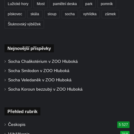
Lužické hory
Most
pamětní deska
park
pomník
pískovec
skála
sloup
socha
vyhlídka
zámek
Šluknovský výběžek
Nejnovější příspěvky
Socha Chalikotérium v ZOO Hluboká
Socha Smilodon v ZOO Hluboká
Socha Veledaněk v ZOO Hluboká
Socha Koroun bezzubý v ZOO Hluboká
Přehled rubrik
Českopis
5 527