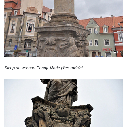
Sloup svatého Jana Nepomuckého v
Roudnici nad Labem
Sloup se sochou svatého Vavřince v
Roudnici nad Labem
Sloup svatého Václava v Kamenici u Zákup
Sloup Panny Marie v údolí Kamenického
potoka u Zákup
Sloup sv. Judy Tadeáše v Nábřežní ulici v
Sloup se sochou Panny Marie před radnicí
Zákupech
Sloup s (chybějící) sochou sv. Jana
Nepomuckého u Bredovského letohrádku
Sloup s kaplicí (boží muka) u Rynoltic
Sloup s kaplicí (boží muka) v Jablonném v
Podještědí – Markvarticích
Sloup s kaplicí (boží muka) ve Lvové
Sloup Nejsvětější Trojice v Zákupech