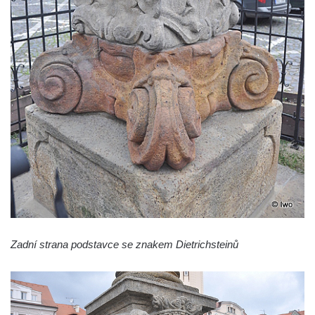
Socha svaté Afry u kostela Nanebevzetí
Panny Marie v Žatci
Socha sv. Maří Magdaleny u kostela
Nanebevzetí Panny Marie v Žatci
Socha sv. Petra u kostela Nanebevzetí
Panny Marie v Žatci
Socha sv. Jana Nepomuckého u kostela
Nanebevzetí Panny Marie v Žatci
Socha sv. Pavla u kostela Nanebevzetí
Panny Marie v Žatci
Socha sv. Norberta u kostela Nanebevzetí
Panny Marie v Žatci
Zadní strana podstavce se znakem Dietrichsteinů
Socha Panny Marie u kostela Nanebevzetí
Panny Marie v Žatci
Socha sv. Judy Tadeáše u kostela
Nanebevzetí Panny Marie v Žatci