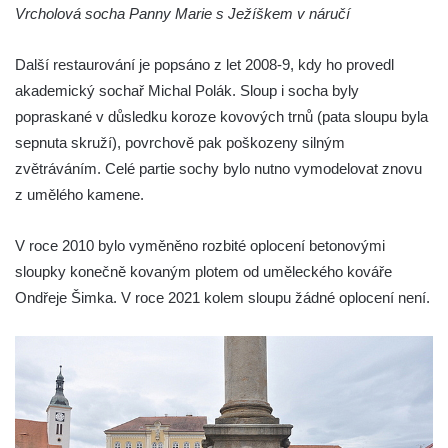
Vrcholová socha Panny Marie s Ježíškem v náručí
Rokycanech
Sloup Panny Marie v Červeném Hrádku
Další restaurování je popsáno z let 2008-9, kdy ho provedl
Sloup se sochou Piety v Jirkově
akademický sochař Michal Polák. Sloup i socha byly
Torzo sloupu neznámého určení v Klášterci
popraskané v důsledku koroze kovových trnů (pata sloupu byla
nad Ohří
sepnuta skruží), povrchově pak poškozeny silným
Sloup Panny Marie v Libochovicích
zvětráváním. Celé partie sochy bylo nutno vymodelovat znovu
z umělého kamene.
Sloup Panny Marie v Litoměřicích
Sloupová boží muka s reliéfy v Jáchymově
V roce 2010 bylo vyměněno rozbité oplocení betonovými
Sloup Nejsvětější Trojice v Jáchymově
sloupky konečně kovaným plotem od uměleckého kováře
Sloup Nejsvětější Trojice ve Valči
Ondřeje Šimka. V roce 2021 kolem sloupu žádné oplocení není.
Sloup Panny Marie ve Valči
Sloup svatého Jana Nepomuckého v Horní
Blatné
Sloup Panny Marie Polické v Horní Polici
Sloup Panny Marie v Horní Polici