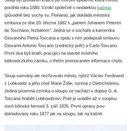
dvora
postihla roku 1680. Vznikl společně s nedalekou
kašnou
(původně bez sochy sv. Floriana), jak dokládá městská
Sloup Panny Marie v zámecké zahradě v
smlouva ze dne 20. března 1682 s „panem Johanem Peteren
Teplicích
de Toschano, řezbářem“. Jedná se o sochaře a kameníka
Sloup Nejsvětější Trojice se svatým
Giovanniho Pietra Toscana a spolu s ním podepsali smlouvu
Františkem Xaverským v zámeckém parku v
Giovanni Antonio Toscano (zednický polír) a Carlo Toscano.
Duchcově
První dva byli bratři, pracující na stavbě místního
Sloup svatého Vavřince u náměstí Jiřího z
lobkowiczkého zámku, o třetím jmenovaném informace chybí.
Poděbrad v Duchcově
Sloup Nejsvětější Trojice na Krakonošově
Sloup samotný ale nezřizovalo město, nýbrž Václav Ferdinand
náměstí v Trutnově
z Lobkowitz a jeho choť Marie Žofie, rozená z Dietrichsteinu.
Sloup Panny Marie na Dolním náměstí v
Jediná písemná zmínka o sloupu se nachází v dopise G. A.
Olomouci
Toscana hraběti Lobkowitzovi. Poté je uváděn až v soupisu
soch bílinské farnosti 3. září 1835. První opravy jsou
Sloup Panny Marie na Masarykově náměstí
dokladovány roku 1877 jak na sloupu, tak na kašně.
ve Vyškově
Sloup Panny Marie na Masarykově náměstí
v Hodoníně