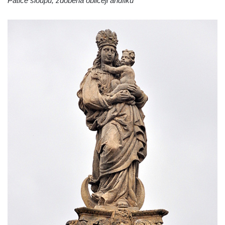
Patice sloupu, zdobená obličeji andílků
Nalezení svatého Kříže
Sloup Nejsvětější Trojice v Bakově nad
Jizerou
Sloup Panny Marie v Miletíně
Sloup Panny Marie v Lomnici nad Popelkou
Sloup Panny Marie v Novém Bydžově
Sloup (pilíř) Panny Marie v Jezvé
Sloup Panny Marie v Horní Libchavě
Sloup Panny Marie v Markvarticích
Sloup Panny Marie v Hodkovicích nad
Mohelkou
Sloup Panny Marie v Českém Dubu
Sloup s kaplicí (boží muka) u silnice do
Petrovic
Sloup Panny Marie v Osečné