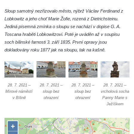
Sloup Nejsvětější trojice v Teplicích
Sloup Panny Marie ve Vysokém nad
Sloup samotný nezřizovalo město, nýbrž Václav Ferdinand z
Jizerou
Lobkowitz a jeho choť Marie Žofie, rozená z Dietrichsteinu.
Jediná písemná zmínka o sloupu se nachází v dopise G. A.
Sloup svatého Jakuba Většího u Jelení
Toscana hraběti Lobkowitzovi. Poté je uváděn až v soupisu
skály
soch bílinské farnosti 3. září 1835. První opravy jsou
Sloup Panny Marie s Ježíškem
dokladovány roku 1877 jak na sloupu, tak na kašně.
(Svatohorská Madona) v Klášterci nad Ohří
Sloup Nejsvětější Trojice na náměstí v
Klášterci nad Ohří
Sloup Nejsvětější Trojice v Klášterci nad
28. 7. 2021 –
28. 7. 2021 –
28. 7. 2021 –
28. 7. 2021 –
Ohří
Mírové náměstí
sloup bez
sloup bez
vrcholová socha
Sloup Panny Marie s Ježíškem v Klášterci
v Bílině
ohrazení
ohrazení
Panny Marie s
nad Ohří
Ježíškem
Sloup Panny Marie v Mimoni
Sloup Panny Marie v Mnichově Hradišti
Sloup Panny Marie v Klášterci nad Ohří