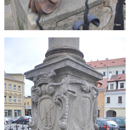
Sloup Panny Marie ve Stráži pod Ralskem
Sloup Panny Marie v Doksech
Sloup se sochami sv. Jana Nepomuckého,
sv. Karla Boromejského a sv. Alžběty
Durynské v Mostě
Sloup se sochami sv. Jana Nepomuckého,
sv. Vojtěcha a sv. Václava v Mostě
Sloup Nejsvětější Trojice v Dubé
Sloup Nejsvětější Trojice v Dubé-Novém
Berštejně
Sloup svatého Floriána na nádvoří hradu
Seeberg
Sloup Panny Marie Bolestné v Brtníkách
Socha sv. Václava u kostela Nanebevzetí
Panny Marie v Žatci