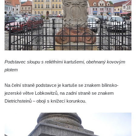
Sloup se sochou svatého Šebestiána v
Žandově
Sloup Panny Marie u Černýše
Sloup Panny Marie v Okounově
Sloup Panny Marie v Hradci Králové
Sloup Panny Marie v Turnově
Sloup s kaplicí v Železném Brodě
Podstavec sloupu s reliéfními kartušemi, obehnaný kovovým
plotem
Sloup s kaplicí v Hořicích
Sloup Panny Marie v Semilech
Na čelní straně podstavce je kartuše se znakem bílinsko-
Sloup Panny Marie v Benešově nad
jezerské větve Lobkowitzů, na zadní straně se znakem
Ploučnicí
Dietrichsteinů – obojí s knížecí korunkou.
Sloup Panny Marie v Cebivi
Sloup Panny Marie v Kynšperku nad Ohří
Sloup Nejsvětější Trojice v Kynšperku nad
Ohří