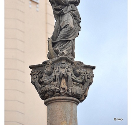
Sloup Nejsvětější Trojice v Údlicích
Sloup se sochou svatého Josefa s
Ježíškem v Údlicích
Sloup Panny Marie v Chodově
Sloup Panny Marie v Hořicích
Sloup Nejsvětější Trojice ve Vejprtech
Sloup Nejsvětější Trojice v Teplé
Sloup Panny Marie v Bečově nad Teplou
Sloup se sochou svatého Petra v Mnichově
Sloup Panny Marie v Práchni
Sloup svatého kříže v Třebušíně
Sloup Nejsvětější Trojice v Litvínově
Sloup svatého Antonína Paduánského v
Ústí nad Labem
Sloup svatého Jana Nepomuckého v