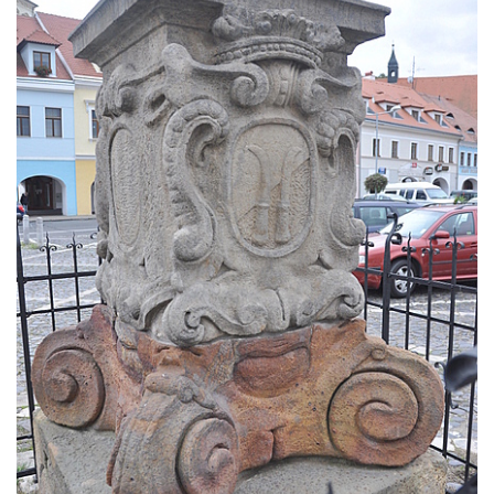
Sloup Panny Marie ve Stříbře
Sloup svatého Floriána v Bezdružicích
Sloup Nejsvětější Trojice ve Žluticích
Sloup Panny Marie s Ježíškem u hřbitova v
Místě
Sloup se sochami Ukřižovaného a Bolestné
Panny Marie u hřbitova v Místě
Sloup se sochou Ukřižovaného u hřbitova v
Místě
Pilíř s Ukřižovaným a reliéfem Bolestné
Panny Marie v Místě
Sloup s kaplicemi v Místě
Sloup Nejsvětější Trojice v Místě
Sloup se sochou Ukřižovaného v Místě
Sloup Panny Marie v Bochově