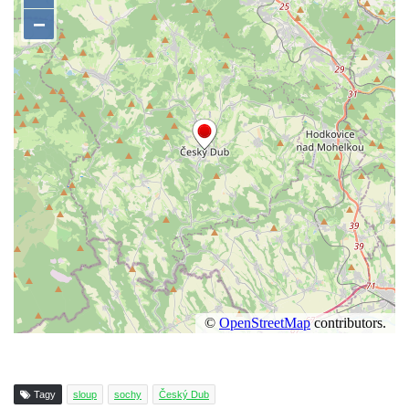
Ohří
Sloup Panny Marie ve Stříbře
Sloup svatého Floriána v Bezdružicích
Sloup Nejsvětější Trojice ve Žluticích
Sloup Panny Marie s Ježíškem u hřbitova v
Místě
Sloup se sochami Ukřižovaného a Bolestné
Panny Marie u hřbitova v Místě
Sloup se sochou Ukřižovaného u hřbitova v
Místě
Pilíř s Ukřižovaným a reliéfem Bolestné
Panny Marie v Místě
Sloup s kaplicemi v Místě
Sloup Nejsvětější Trojice v Místě
Sloup se sochou Ukřižovaného v Místě
Tagy
sloup
sochy
Český Dub