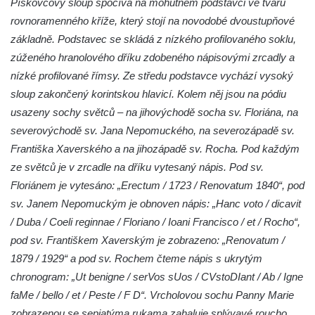
Pískovcový sloup spočívá na mohutném podstavci ve tvaru
Podještědí – Markvarticích u Palmeho
rovnoramenného kříže, který stojí na novodobé dvoustupňové
dvora
základně. Podstavec se skládá z nízkého profilovaného soklu,
Sloup Panny Marie v zámecké zahradě v
zúženého hranolového dříku zdobeného nápisovými zrcadly a
Teplicích
nízké profilované římsy. Ze středu podstavce vychází vysoký
Sloup Nejsvětější Trojice se svatým
sloup zakončený korintskou hlavicí. Kolem něj jsou na pódiu
Františkem Xaverským v zámeckém parku v
usazeny sochy světců – na jihovýchodě socha sv. Floriána, na
Duchcově
severovýchodě sv. Jana Nepomuckého, na severozápadě sv.
Sloup svatého Vavřince u náměstí Jiřího z
Františka Xaverského a na jihozápadě sv. Rocha. Pod každým
Poděbrad v Duchcově
ze světců je v zrcadle na dříku vytesaný nápis. Pod sv.
Floriánem je vytesáno: „Erectum / 1723 / Renovatum 1840“, pod
Sloup Nejsvětější Trojice na Krakonošově
sv. Janem Nepomuckým je obnoven nápis: „Hanc voto / dicavit
náměstí v Trutnově
/ Duba / Coeli reginnae / Floriano / Ioani Francisco / et / Rocho“,
Sloup Panny Marie na Dolním náměstí v
pod sv. Františkem Xaverským je zobrazeno: „Renovatum /
Olomouci
1879 / 1929“ a pod sv. Rochem čteme nápis s ukrytým
Sloup Panny Marie na Masarykově náměstí
chronogram: „Ut benigne / serVos sUos / CVstoDIant / Ab / Igne
ve Vyškově
faMe / bello / et / Peste / F D“. Vrcholovou sochu Panny Marie
Sloup Panny Marie na Masarykově náměstí
zobrazenou se sepjatýma rukama zahaluje splývavé roucho.