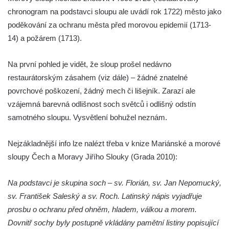
Republiky v Duchcově
chronogram na podstavci sloupu ale uvádí rok 1722) město jako
Sloup Panny Marie u kostela Nalezení
poděkování za ochranu města před morovou epidemií (1713-
svatého Kříže ve Frýdlantu
14) a požárem (1713).
Sloup Panny Marie v Hostinném
Na první pohled je vidět, že sloup prošel nedávno
Sloup Nejsvětější Trojice v Krásné u
restaurátorským zásahem (viz dále) – žádné znatelné
Pěnčína
povrchové poškození, žádný mech či lišejník. Zarazí ale
Sloup s krucifixem u kostela svatého
vzájemná barevná odlišnost soch světců i odlišný odstín
Vavřince v Teplicích nad Metují
samotného sloupu. Vysvětlení bohužel neznám.
Selendrův sloup před klášterem
benediktýnů v Polici nad Metují
Nejzákladnější info lze nalézt třeba v knize Mariánské a morové
sloupy Čech a Moravy Jiřího Slouky (Grada 2010):
Sloup Panny Marie Bolestné v Polici nad
Metují
Na podstavci je skupina soch – sv. Florián, sv. Jan Nepomucký,
Sloup svaté Barbory v zámecké zahradě v
sv. František Saleský a sv. Roch. Latinský nápis vyjadřuje
Teplicích
prosbu o ochranu před ohněm, hladem, válkou a morem.
Sloup Nejsvětější Trojice před zámkem v
Dovnitř sochy byly postupně vkládány pamětní listiny popisující
Cítolibech