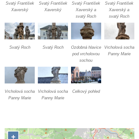
Sloup Panny Marie v Horní Polici
Svatý František
Svatý František
Svatý František
Svatý František
Xaverský
Xaverský
Xaverský a
Xaverský a
Sloup se sochou svatého Šebestiána v
svatý Roch
svatý Roch
Žandově
Sloup Panny Marie u Černýše
Sloup Panny Marie v Okounově
Svatý Roch
Svatý Roch
Ozdobná hlavice
Vrcholová socha
Sloup Panny Marie v Hradci Králové
pod vrcholovou
Panny Marie
Sloup Panny Marie v Turnově
sochou
Sloup s kaplicí v Železném Brodě
Sloup s kaplicí v Hořicích
Sloup Panny Marie v Semilech
Vrcholová socha
Vrcholová socha
Celkový pohled
Sloup Panny Marie v Benešově nad
Panny Marie
Panny Marie
Ploučnicí
Sloup Panny Marie v Cebivi
Sloup Panny Marie v Kynšperku nad Ohří
Sloup Nejsvětější Trojice v Kynšperku nad