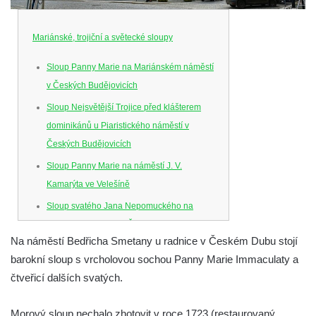
Mariánské, trojiční a světecké sloupy
Sloup Panny Marie na Mariánském náměstí
v Českých Budějovicích
Sloup Nejsvětější Trojice před klášterem
dominikánů u Piaristického náměstí v
Českých Budějovicích
Sloup Panny Marie na náměstí J. V.
Kamarýta ve Velešíně
Sloup svatého Jana Nepomuckého na
náměstí J. Gurreho v Římově
Na náměstí Bedřicha Smetany u radnice v Českém Dubu stojí
Sloup Nejsvětější Trojice v Mirošovicích
barokní sloup s vrcholovou sochou Panny Marie Immaculaty a
Sloup se sochou Bolestného Krista (Ecce
čtveřicí dalších svatých.
Homo) na zahradě zámku Chrámce
Sloup Nejsvětější Trojice na náměstí
Morový sloup nechalo zhotovit v roce 1723 (restaurovaný