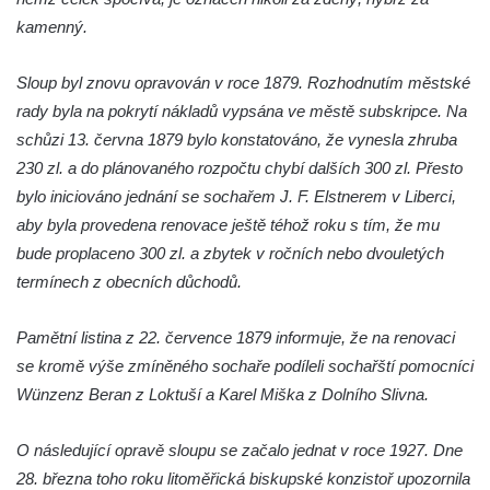
kamenný.
Sloup svatého Jana Nepomuckého v
Roudnici nad Labem
Sloup byl znovu opravován v roce 1879. Rozhodnutím městské
Sloup se sochou svatého Vavřince v
rady byla na pokrytí nákladů vypsána ve městě subskripce. Na
Roudnici nad Labem
schůzi 13. června 1879 bylo konstatováno, že vynesla zhruba
Sloup svatého Václava v Kamenici u Zákup
230 zl. a do plánovaného rozpočtu chybí dalších 300 zl. Přesto
Sloup Panny Marie v údolí Kamenického
bylo iniciováno jednání se sochařem J. F. Elstnerem v Liberci,
potoka u Zákup
aby byla provedena renovace ještě téhož roku s tím, že mu
Sloup sv. Judy Tadeáše v Nábřežní ulici v
bude proplaceno 300 zl. a zbytek v ročních nebo dvouletých
Zákupech
termínech z obecních důchodů.
Sloup s (chybějící) sochou sv. Jana
Pamětní listina z 22. července 1879 informuje, že na renovaci
Nepomuckého u Bredovského letohrádku
se kromě výše zmíněného sochaře podíleli sochařští pomocníci
Sloup s kaplicí (boží muka) u Rynoltic
Wünzenz Beran z Loktuší a Karel Miška z Dolního Slivna.
Sloup s kaplicí (boží muka) v Jablonném v
Podještědí – Markvarticích
O následující opravě sloupu se začalo jednat v roce 1927. Dne
Sloup s kaplicí (boží muka) ve Lvové
28. března toho roku litoměřická biskupské konzistoř upozornila