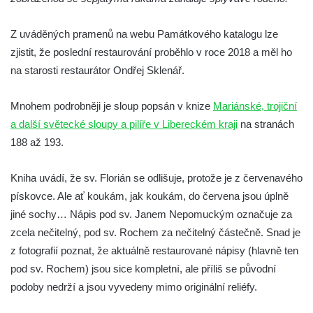
v Hodoníně
Sloup svatého Františka Xaverského v
Z uváděných pramenů na webu Památkového katalogu lze
Krupce
zjistit, že poslední restaurování proběhlo v roce 2018 a měl ho
na starosti restaurátor Ondřej Sklenář.
Sloup svatého Václava u kostela svatých
Šimona a Judy v Lenešicích
Mnohem podrobněji je sloup popsán v knize
Mariánské, trojiční
Sloup svatého Isidora u hřbitova Šlapanice
a další světecké sloupy a pilíře v Libereckém kraji
na stranách
Sloup Panny Marie na hřbitově ve Slaném
188 až 193.
Sloup Panny Marie na Husově náměstí v
Rakovníku
Kniha uvádí, že sv. Florián se odlišuje, protože je z červenavého
Sloup Panny Marie na náměstí krále
pískovce. Ale ať koukám, jak koukám, do červena jsou úplně
Vladislava ve Velvarech
jiné sochy… Nápis pod sv. Janem Nepomuckým označuje za
zcela nečitelný, pod sv. Rochem za nečitelný částečně. Snad je
Sloup Nejsvětější Trojice v zahradě domu
z fotografií poznat, že aktuálně restaurované nápisy (hlavně ten
čp. 174 na návsi v Podsedicích
pod sv. Rochem) jsou sice kompletní, ale příliš se původní
Sloup svatého Floriána a svatého Vavřince
podoby nedrží a jsou vyvedeny mimo originální reliéfy.
v Pnětlukách u Podsedic
Sloup Panny Marie jižně od Ploskovic