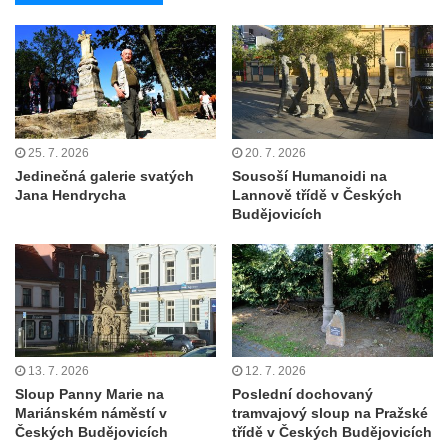
Sloup Panny Marie v Klášterci nad Ohří
Zbytek světeckého sloupu v Klášterci nad
Ohří
Sloup svatého Floriána v Žatci
Sloup Nejsvětější Trojice v Žatci
Sloup svatého Jana Nepomuckého v Žatci
25. 7. 2026
20. 7. 2026
Jedinečná galerie svatých
Sousoší Humanoidi na
Sloup se sochou Ukřižovaného v Žatci
Jana Hendrycha
Lannově třídě v Českých
Budějovicích
Sloup Nejsvětější Trojice ve Stráži nad Ohří
Sloup Panny Marie Bolestné v Kralupech
nad Vltavou-Mikovicích
Sloup s kaplicí s reliéfy v Bílině
Sloup Panny Marie v Bílině
Sloup Panny Marie v Ostrově
13. 7. 2026
12. 7. 2026
Sloup Panny Marie na
Poslední dochovaný
Sloup Nejsvětější Trojice v Ostrově
Mariánském náměstí v
tramvajový sloup na Pražské
Sloup Panny Marie v Holanech
Českých Budějovicích
třídě v Českých Budějovicích