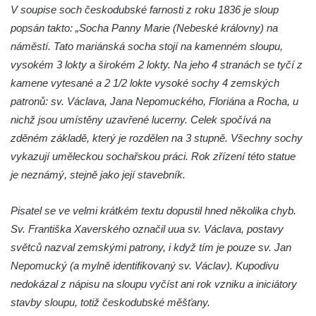
V soupise soch českodubské farnosti z roku 1836 je sloup
Sloup svatého Jana Nepomuckého v
popsán takto: „Socha Panny Marie (Nebeské královny) na
Budyni nad Ohří
náměstí. Tato mariánská socha stojí na kamenném sloupu,
Sloup Panny Marie v klášteře v Oseku
vysokém 3 lokty a širokém 2 lokty. Na jeho 4 stranách se tyčí z
kamene vytesané a 2 1/2 lokte vysoké sochy 4 zemských
Sloup Panny Marie se sochami svatého
patronů: sv. Václava, Jana Nepomuckého, Floriána a Rocha, u
Jana Nepomuckého a svatého Vavřince ve
nichž jsou umístěny uzavřené lucerny. Celek spočívá na
Chcebuzi
zděném základě, který je rozdělen na 3 stupně. Všechny sochy
Sloup Panny Marie na Mírovém náměstí v
vykazují uměleckou sochařskou práci. Rok zřízení této statue
Lounech
je neznámý, stejně jako její stavebník.
Sloup se sochou Piety u hřbitova ve
Strupčicích
Pisatel se ve velmi krátkém textu dopustil hned několika chyb.
Sloup Nejsvětější Trojice na rozcestí v
Sv. Františka Xaverského označil uua sv. Václava, postavy
Hošnicích
světců nazval zemskými patrony, i když tím je pouze sv. Jan
Sloup Panny Marie v Třebenicích
Nepomucký (a mylně identifikovaný sv. Václav). Kupodivu
nedokázal z nápisu na sloupu vyčíst ani rok vzniku a iniciátory
Sloup s kaplicí (boží muka) u kostela
stavby sloupu, totiž českodubské měšťany.
svatého Stanislava v Měrunicích