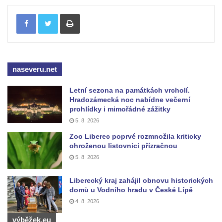
Sloup Panny Marie v Bochově
Tisknout
Sloup Panny Marie ve Stráži pod Ralskem
Sloup Panny Marie v Doksech
Sloup se sochami sv. Jana Nepomuckého,
sv. Karla Boromejského a sv. Alžběty
naseveru.net
Durynské v Mostě
Sloup se sochami sv. Jana Nepomuckého,
Letní sezona na památkách vrcholí.
Hradozámecká noc nabídne večerní
sv. Vojtěcha a sv. Václava v Mostě
prohlídky i mimořádné zážitky
Sloup Nejsvětější Trojice v Dubé
5. 8. 2026
Sloup Nejsvětější Trojice v Dubé-Novém
Zoo Liberec poprvé rozmnožila kriticky
Berštejně
ohroženou listovnici přízračnou
5. 8. 2026
Sloup svatého Floriána na nádvoří hradu
Seeberg
Liberecký kraj zahájil obnovu historických
Sloup Panny Marie Bolestné v Brtníkách
domů u Vodního hradu v České Lípě
4. 8. 2026
Socha sv. Václava u kostela Nanebevzetí
Panny Marie v Žatci
výběžek.eu