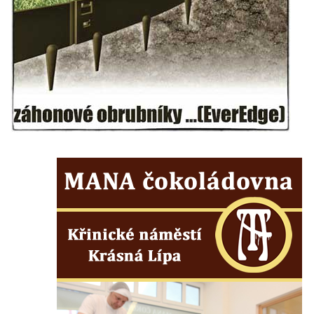
Socha svatého Františka z Assisi u kostela
Nanebevzetí Panny Marie v Žatci
Sloupová Boží muka s reliéfy ve Skalici u
České Lípy
Sloup s kaplicí (boží muka) v Rooseveltově
ulici v Českém Krumlově
Sloup s kaplicí (boží muka) v Horní ulici v
Českém Krumlově
Sloup Panny Marie v Mostě
Sloup se sochou Anny Samotřetí v Mostě
Sloup Panny Marie v Černovicích u
Chomutova
Sloup se sochou Krista v České Lípě
Sloup Nejsvětější trojice náměstí Tomáše
Garrigue Masaryka v České Lípě