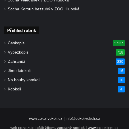
Socha Veledaněk v ZOO Hluboká
Sloup Panny Marie v Kraslicích
Socha Koroun bezzubý v ZOO Hluboká
Sloup se sochou Krista Salvátora v
Jablonném v Podještědí
Sloup Nejsvětější Trojice u zámečku Pachtů
Přehled rubrik
z Rájova v Jablonném v Podještědí
Českopis
5 527
Sloup se sochou svatého Vavřince v
Výběžkopis
718
Jiřetíně pod Jedlovou
Zahraničí
230
Sloup archanděla Michaela v Nejdku
Jíme kdekoli
16
Sloup Panny Marie v Nejdku
Na houby kamkoli
Sloup Nejsvětější Trojice v Nejdku
10
Sloup Panny Marie v Pardubicích
Kdokoli
4
Sloup Nejsvětější Trojice v Náchodě
Sloup Panny Marie v Náchodě
Sloup Panny Marie v Rokycanech
www.cokolivokoli.cz
|
info@cokolivokoli.cz
Sloup Panny Marie v Sokolově
web provozuje
ještě žijem, zapsaný spolek
|
www.jestezijem.cz