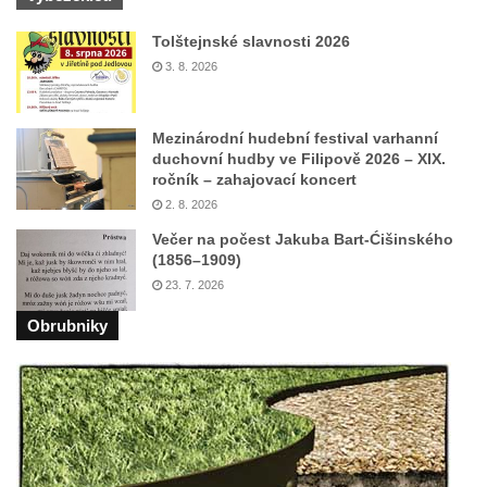
Socha svaté Afry u kostela Nanebevzetí
Tolštejnské slavnosti 2026
Panny Marie v Žatci
3. 8. 2026
Socha sv. Maří Magdaleny u kostela
Nanebevzetí Panny Marie v Žatci
Mezinárodní hudební festival varhanní
Socha sv. Petra u kostela Nanebevzetí
duchovní hudby ve Filipově 2026 – XIX.
Panny Marie v Žatci
ročník – zahajovací koncert
2. 8. 2026
Socha sv. Jana Nepomuckého u kostela
Nanebevzetí Panny Marie v Žatci
Večer na počest Jakuba Bart-Ćišinského
(1856–1909)
Socha sv. Pavla u kostela Nanebevzetí
23. 7. 2026
Panny Marie v Žatci
Obrubniky
Socha sv. Norberta u kostela Nanebevzetí
Panny Marie v Žatci
Socha Panny Marie u kostela Nanebevzetí
Panny Marie v Žatci
Socha sv. Judy Tadeáše u kostela
Nanebevzetí Panny Marie v Žatci