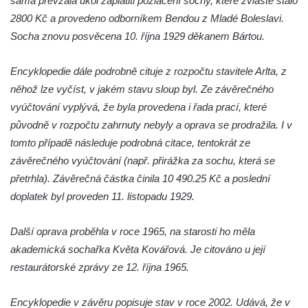
sama převzala úkol zaplatiti pozlacení sochy, které zvláště stálo
Sloup Panny Marie v Osečné
2800 Kč a provedeno odborníkem Bendou z Mladé Boleslavi.
Sloup svatého Antonína Paduánského v
Socha znovu posvěcena 10. října 1929 děkanem Bártou.
Kopci
Sloup Panny Marie ve Zdislavě
Encyklopedie dále podrobně cituje z rozpočtu stavitele Arlta, z
(Schönbach)
něhož lze vyčíst, v jakém stavu sloup byl. Ze závěrečného
Boží muka v Hejnicích
vyúčtování vyplývá, že byla provedena i řada prací, které
Sloup Panny Marie v Hejnicích
původně v rozpočtu zahrnuty nebyly a oprava se prodražila. I v
tomto případě následuje podrobná citace, tentokrát ze
Sloup Panny Marie v Horní Světlé
závěrečného vyúčtování (např. přirážka za sochu, která se
Sloup (pilíř) svatého Jana Nepomuckého
přetrhla). Závěrečná částka činila 10 490.25 Kč a poslední
na náměstí Svobody v Plané
doplatek byl proveden 11. listopadu 1929.
Sloup svatého Jana Nepomuckého v Plané
Sloup se sochou Bolestného Krista (Ecce
Další oprava proběhla v roce 1965, na starosti ho měla
Homo) v Krompachu
akademická sochařka Květa Kovářová. Je citováno u její
Sloup Panny Marie Bolestné v Chodové
restaurátorské zprávy ze 12. října 1965.
Plané
Encyklopedie v závěru popisuje stav v roce 2002. Udává, že v
Sloup Panny Marie s Ježíškem v Údlicích