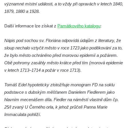
významné místní události, a to vždy při opravách v letech 1840,
Sloup Nejsvětější Trojice na Tyršově
1879, 1880 a 1928.
náměstí v Cítolibech
Torzo sloupu svatého Josefa na návsi ve
Další informace lze získat z
Památkového katalogu
:
Strupčicích (dnes kříž)
Nápis pod sochou sv. Floriána odpovídá údajům z literatury, že
Sloup se sochou Piety v Kostelní ulici ve
sloup nechalo vztyčit město v roce 1723 jako poděkování za to,
Strupčicích
že bylo město ochráněno před morovou epidemií a požárem.
Sloup Panny Marie u kaple v Brníkově
Obě pohromy zasáhly město krátce před tím (morová epidemie
Socha svatého Prokopa na návsi v
v letech 1713–1714 a požár v roce 1713).
Ředhošti
Sloup se sochou Piety na Mírovém náměstí
Tomáš Edel hypoteticky ztotožňuje monogram FD na soklu
v Postoloprtech
podstavce s dubským měšťanem Danielem Fiedlerem jako
Sloup svatého Václava u hřbitova v
hlavním mecenášem díla. Fiedler na náměstí vlastnil dům čp.
Postoloprtech
25/I zvaný U Černého orla, k jehož průčelí Panna Marie
Immaculata pohlíží.
Sloup Panny Marie na jižním okraji Mařenic
Sloup s kaplicí (boží muka) v Jablonném v