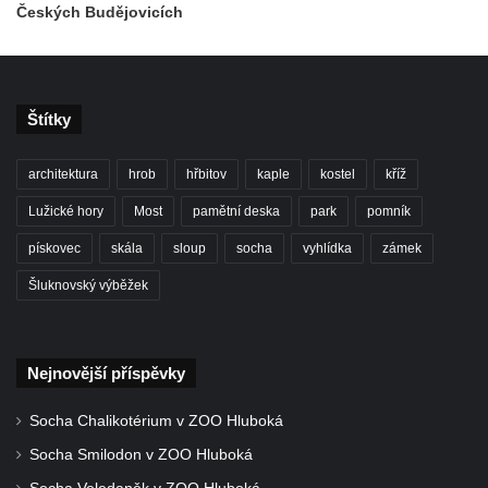
Českých Budějovicích
Sloup Panny Marie v Liberci-Ruprechticích
Sloup Panny Marie v Kravařích
Sloup Panny Marie v Českém Krumlově
Štítky
Sloup Nejsvětější Trojice v Brtníkách
Sloup Nejsvětější Trojice (v Horním
architektura
hrob
hřbitov
kaple
kostel
kříž
Podluží) v Rybništi
Lužické hory
Most
pamětní deska
park
pomník
Sloup Panny Marie ve Cvikově
pískovec
skála
sloup
socha
vyhlídka
zámek
Sloup Panny Marie v kašně v České
Kamenici
Šluknovský výběžek
Sloup Panny Marie ve Hřebenech
Sloup Panny Marie Immaculaty u kostela
Nejnovější příspěvky
svatých Petra a Pavla v Růžové
Sloup svatého Josefa s Ježíškem u kostela
Socha Chalikotérium v ZOO Hluboká
svatých Petra a Pavla v Růžové
Socha Smilodon v ZOO Hluboká
Sloup Nejsvětější Trojice ve Varnsdorfu