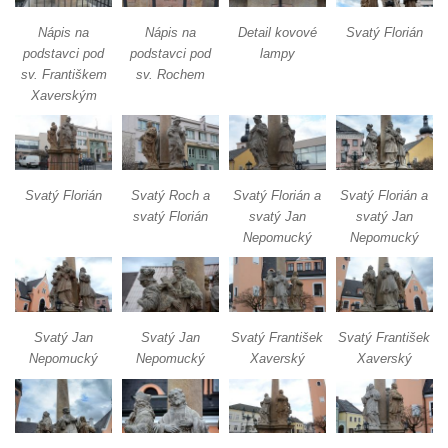
Sloup svatého Jana Nepomuckého v
Rokycanech
Nápis na
Nápis na
Detail kovové
Svatý Florián
podstavci pod
podstavci pod
lampy
Sloup Panny Marie v Červeném Hrádku
sv. Františkem
sv. Rochem
Sloup se sochou Piety v Jirkově
Xaverským
Torzo sloupu neznámého určení v Klášterci
nad Ohří
Sloup Panny Marie v Libochovicích
Svatý Florián
Svatý Roch a
Svatý Florián a
Svatý Florián a
Sloup Panny Marie v Litoměřicích
svatý Florián
svatý Jan
svatý Jan
Nepomucký
Nepomucký
Sloupová boží muka s reliéfy v Jáchymově
Sloup Nejsvětější Trojice v Jáchymově
Sloup Nejsvětější Trojice ve Valči
Sloup Panny Marie ve Valči
Svatý Jan
Svatý Jan
Svatý František
Svatý František
Nepomucký
Nepomucký
Xaverský
Xaverský
Sloup svatého Jana Nepomuckého v Horní
Blatné
Sloup Panny Marie Polické v Horní Polici