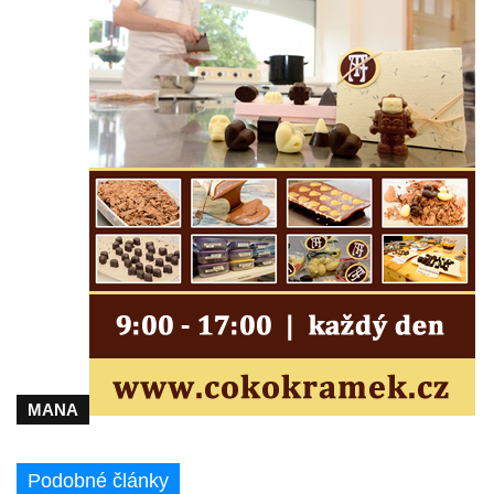
Sloup Nejsvětější trojice v Teplicích
Sloup Panny Marie ve Vysokém nad
Jizerou
Sloup svatého Jakuba Většího u Jelení
skály
Sloup Panny Marie s Ježíškem
(Svatohorská Madona) v Klášterci nad Ohří
Sloup Nejsvětější Trojice na náměstí v
Klášterci nad Ohří
Sloup Nejsvětější Trojice v Klášterci nad
Ohří
Sloup Panny Marie s Ježíškem v Klášterci
nad Ohří
MANA
Sloup Panny Marie v Mimoni
Sloup Panny Marie v Mnichově Hradišti
Podobné články