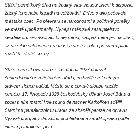
Sloup Nejsvětější Trojice v Zákupech
Státní památkový úřad na špatný stav sloupu: „Není k dispozici
žádný fond nebo kapitál na udržování. Dříve o dílo pečovala
Sloup Panny Marie v Okrouhlické ulici v
městská obec. Po převratu se národnostní a politické poměry
Mimoni
ve městě úplně změnily. Nynější městské zastupitelstvo
Sloup se sochou Anny Samotřetí v Hrádku
neudělá pro renovaci ani to nejmenší, naopak čeká jen na chvíli,
nad Nisou
až se silně nakloněná mariánská socha zřítí a při svém pádu
Sloup Panny Marie v Bělé pod Bezdězem
roztříští i druhé sochy…“
Sloup s kaplicí (boží muka) u Hvězdy
Sloup s kaplicí (boží muka) v Kyjích
Státní památkový úřad se 16. dubna 1927 dotázal
českodubského městského úřadu, co hodlá se špatným
Sloup Panny Marie v Třebechovicích pod
stavem sloupu udělat. Město se k opravě sloupu nadále
Orebem
nemělo. 17. listopadu 1928 českodubský děkan Josef Bárta a
Sloup Nejsvětější Trojice v Třebechovicích
spolu s ním místní Volksbund deutscher Katholiken sdělili
pod Orebem
Státnímu památkovému úřadu, že shánějí peníze na opravu.
Sloup s kaplicí (boží muka) Kamenická
Vyzvali úřad, aby dal sloup prohlédnout a zařídil opravu podle
Nová Víska
intencí památkové péče.
Sloup svatého Floriana v Potštejně