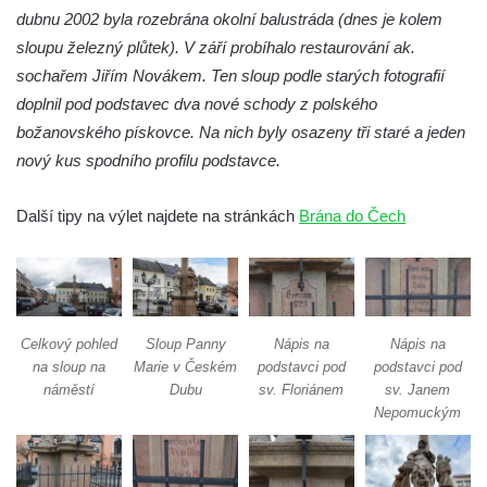
dubnu 2002 byla rozebrána okolní balustráda (dnes je kolem
Sloup Nejsvětější Trojice v Údlicích
sloupu železný plůtek). V září probíhalo restaurování ak.
Sloup se sochou svatého Josefa s
sochařem Jiřím Novákem. Ten sloup podle starých fotografií
Ježíškem v Údlicích
doplnil pod podstavec dva nové schody z polského
Sloup Panny Marie v Chodově
božanovského pískovce. Na nich byly osazeny tři staré a jeden
Sloup Panny Marie v Hořicích
nový kus spodního profilu podstavce.
Sloup Nejsvětější Trojice ve Vejprtech
Další tipy na výlet najdete na stránkách
Brána do Čech
Sloup Nejsvětější Trojice v Teplé
Sloup Panny Marie v Bečově nad Teplou
Sloup se sochou svatého Petra v Mnichově
Sloup Panny Marie v Práchni
Celkový pohled
Sloup Panny
Nápis na
Nápis na
Sloup svatého kříže v Třebušíně
na sloup na
Marie v Českém
podstavci pod
podstavci pod
náměstí
Dubu
sv. Floriánem
sv. Janem
Sloup Nejsvětější Trojice v Litvínově
Nepomuckým
Sloup svatého Antonína Paduánského v
Ústí nad Labem