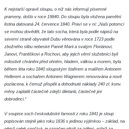
Sloup Panny Marie v klášteře v Oseku
K nejstarší opravě sloupu, o níž nás informují písemné
Sloup s reliéfem Panny Marie v Oseku
prameny, došlo v roce 19840. Do sloupu byla vložena pamětní
Sloup se sochou Piety ve Chlumci
listina datovaná 24. července 1840. Praví se v ní: „Naši potomci
Sloup svatého Prokopa na 2. náměstí v
se mohou dovědět, že tato socha, která byla podle nápisů na
Mostě
severní straně obyvateli Dubu věnována v roce 1723 podle
zbožného slibu nebeské Panně Marii a svatým Floriánovi,
Sloup s kaplicí (boží muka) v ulici ČSLA v
Janovi, Františkovi a Rochovi, aby jejich věrní služebníci byli
Bohušovicích nad Ohří
milostivě chráněni před ohněm, hladem, válkou a morem, byla
Sloup svatého Antonína Paduánského u
během léta roku 1840 sloupským štafírem a malířem Antonem
polní cesty jihovýchodně od Skalice u
Hellerem a sochařem Antonem Wagnerem renovována a nově
České Lípy
pozlacena, k čemuž přispěli a dohodnuté náklady 240 zl. konv.
Sloup svatého Václava na Václavském
měny zaplatili částečně zdejší diletanti, částečně jiní
náměstí v Lovosicích
dobrodinci.“
Sloup svatého Jana Nepomuckého v
Žibřidicích
V soupise soch českodubské farnosti z roku 1841 je sloup
Sloup svatého Jana Nepomuckého v
popisován stejně jako roku 1836 s jedinou výjimkou – základ, na
Janské
němž celek spočívá, je označen nikoli za zděný, nýbrž za