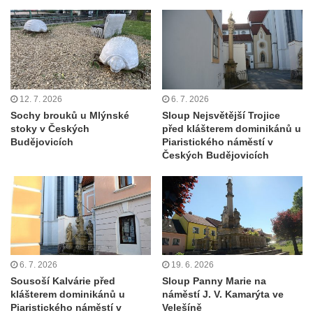
Sloup Panny Marie v Milhostově
Sloup Nejsvětější Trojice v Blíževedlech
Sloup Nejsvětější Trojice v Chomutově
Sloup svatého Floriána v Chomutově
Sloup Panny Marie v Lokti
12. 7. 2026
6. 7. 2026
Sochy brouků u Mlýnské
Sloup Nejsvětější Trojice
Sloup Nejsvětější trojice v Lokti
stoky v Českých
před klášterem dominikánů u
Sloup Nejsvětější trojice v Krásně
Budějovicích
Piaristického náměstí v
Českých Budějovicích
Sloup Nejsvětější Trojice v Horním
Slavkově
Sloup Nejsvětější trojice ve Městě Touškově
Sloup Panny Marie v Plzni
Sloup Panny Marie ve Sloupu v Čechách
Sloup Nejsvětější Trojice s korunováním
6. 7. 2026
19. 6. 2026
Sousoší Kalvárie před
Sloup Panny Marie na
Panny Marie v Karlových Varech
klášterem dominikánů u
náměstí J. V. Kamarýta ve
Sloup Panny Marie v Chrastavě
Piaristického náměstí v
Velešíně