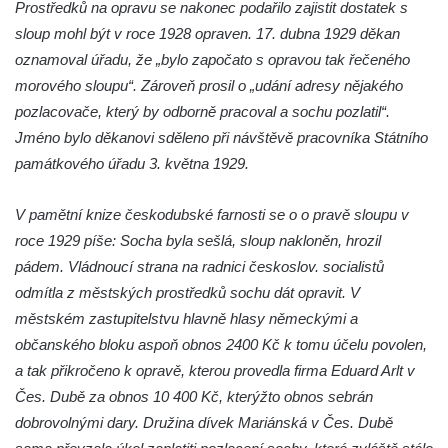
Sloup Panny Marie v Liberci u kostela
Prostředků na opravu se nakonec podařilo zajistit dostatek s
Nalezení svatého Kříže
sloup mohl být v roce 1928 opraven. 17. dubna 1929 děkan
oznamoval úřadu, že „bylo započato s opravou tak řečeného
Sloup Nejsvětější Trojice v Bakově nad
morového sloupu“. Zároveň prosil o „udání adresy nějakého
Jizerou
pozlacovače, který by odborně pracoval a sochu pozlatil“.
Sloup Panny Marie v Miletíně
Jméno bylo děkanovi sděleno při návštěvě pracovníka Státního
Sloup Panny Marie v Lomnici nad Popelkou
památkového úřadu 3. května 1929.
Sloup Panny Marie v Novém Bydžově
Sloup (pilíř) Panny Marie v Jezvé
V pamětní knize českodubské farnosti se o o pravě sloupu v
roce 1929 píše: Socha byla sešlá, sloup nakloněn, hrozil
Sloup Panny Marie v Horní Libchavě
pádem. Vládnoucí strana na radnici českoslov. socialistů
Sloup Panny Marie v Markvarticích
odmítla z městských prostředků sochu dát opravit. V
Sloup Panny Marie v Hodkovicích nad
městském zastupitelstvu hlavně hlasy německými a
Mohelkou
občanského bloku aspoň obnos 2400 Kč k tomu účelu povolen,
Sloup Panny Marie v Českém Dubu
a tak přikročeno k opravě, kterou provedla firma Eduard Arlt v
Sloup s kaplicí (boží muka) u silnice do
Čes. Dubě za obnos 10 400 Kč, kterýžto obnos sebrán
Petrovic
dobrovolnými dary. Družina dívek Mariánská v Čes. Dubě