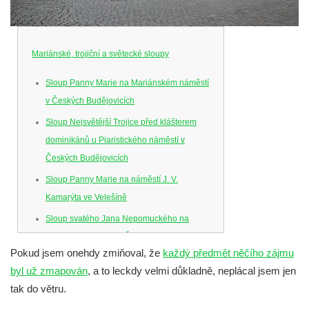
Mariánské, trojiční a světecké sloupy
Sloup Panny Marie na Mariánském náměstí
v Českých Budějovicích
Sloup Nejsvětější Trojice před klášterem
dominikánů u Piaristického náměstí v
Českých Budějovicích
Sloup Panny Marie na náměstí J. V.
Kamarýta ve Velešíně
Sloup svatého Jana Nepomuckého na
náměstí J. Gurreho v Římově
Pokud jsem onehdy zmiňoval, že
každý předmět něčího zájmu
Sloup Nejsvětější Trojice v Mirošovicích
byl už zmapován
, a to leckdy velmi důkladně, neplácal jsem jen
Sloup se sochou Bolestného Krista (Ecce
tak do větru.
Homo) na zahradě zámku Chrámce