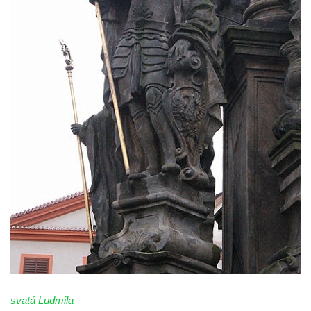
Nanebevzetí Panny Marie v Žatci
Socha svatého Františka z Assisi u kostela
Nanebevzetí Panny Marie v Žatci
Sloupová Boží muka s reliéfy ve Skalici u
České Lípy
Sloup s kaplicí (boží muka) v Rooseveltově
ulici v Českém Krumlově
Sloup s kaplicí (boží muka) v Horní ulici v
Českém Krumlově
Sloup Panny Marie v Mostě
Sloup se sochou Anny Samotřetí v Mostě
Sloup Panny Marie v Černovicích u
Chomutova
Sloup se sochou Krista v České Lípě
svatá Ludmila
Sloup Nejsvětější trojice náměstí Tomáše