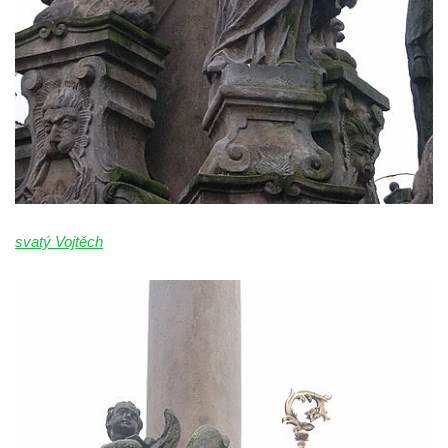
Sloup Panny Marie v Klášterci nad Ohří
Zbytek světeckého sloupu v Klášterci nad
Ohří
Sloup svatého Floriána v Žatci
Sloup Nejsvětější Trojice v Žatci
Sloup svatého Jana Nepomuckého v Žatci
Sloup se sochou Ukřižovaného v Žatci
Sloup Nejsvětější Trojice ve Stráži nad Ohří
svatý Vojtěch
Sloup Panny Marie Bolestné v Kralupech
nad Vltavou-Mikovicích
Sloup s kaplicí s reliéfy v Bílině
Sloup Panny Marie v Bílině
Sloup Panny Marie v Ostrově
Sloup Nejsvětější Trojice v Ostrově