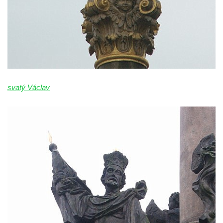
Panny Marie v Žatci
Socha svaté Afry u kostela Nanebevzetí
Panny Marie v Žatci
Socha sv. Maří Magdaleny u kostela
Nanebevzetí Panny Marie v Žatci
Socha sv. Petra u kostela Nanebevzetí
svatý Václav
Panny Marie v Žatci
Socha sv. Jana Nepomuckého u kostela
Nanebevzetí Panny Marie v Žatci
Socha sv. Pavla u kostela Nanebevzetí
Panny Marie v Žatci
Socha sv. Norberta u kostela Nanebevzetí
Panny Marie v Žatci
Socha Panny Marie u kostela Nanebevzetí
Panny Marie v Žatci
Socha sv. Judy Tadeáše u kostela