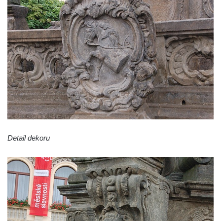
Sloup Panny Marie v Horní Polici
Sloup se sochou svatého Šebestiána v
Žandově
Sloup Panny Marie u Černýše
Sloup Panny Marie v Okounově
Sloup Panny Marie v Hradci Králové
Sloup Panny Marie v Turnově
Sloup s kaplicí v Železném Brodě
Sloup s kaplicí v Hořicích
Detail dekoru
Sloup Panny Marie v Semilech
Sloup Panny Marie v Benešově nad
Ploučnicí
Sloup Panny Marie v Cebivi
Sloup Panny Marie v Kynšperku nad Ohří