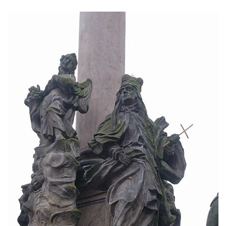
Garrigue Masaryka v České Lípě
Sloup Nejsvětější trojice v Teplicích
Sloup Panny Marie ve Vysokém nad
Jizerou
Sloup svatého Jakuba Většího u Jelení
skály
Sloup Panny Marie s Ježíškem
(Svatohorská Madona) v Klášterci nad Ohří
Sloup Nejsvětější Trojice na náměstí v
Klášterci nad Ohří
Sloup Nejsvětější Trojice v Klášterci nad
Ohří
Sloup Panny Marie s Ježíškem v Klášterci
nad Ohří
Sloup Panny Marie v Mimoni
Sloup Panny Marie v Mnichově Hradišti