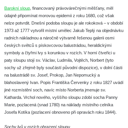
Janské
Barokní sloup
, financovaný právovárečnými měšťany, měl
Sloup svatého Jana Nepomuckého v
údajně připomínat morovou epidemii z roku 1680, což však
Roudnici nad Labem
nelze potvrdit. Dnešní podoba sloupu je ale rokoková – v období
1973 až 1777 vytvořil místní umělec Jakub Teplý na objednávku
Sloup se sochou svatého Vavřince v
radních nákladnou a náročně výtvarně řešenou galerii osmi
Roudnici nad Labem
českých světců s pískovcovou balustrádou, heraldickými
Sloup svatého Václava v Kamenici u Zákup
symboly a čtyřmi lvy s korunkou v rozích. V horní čtveřici u
Sloup Panny Marie v údolí Kamenického
paty sloupu stojí sv. Václav, Ludmila, Vojtěch, Norbert (tyto
potoka u Zákup
sochy už zřejmě byly součástí původní dispozice), v dolní části
Sloup sv. Judy Tadeáše v Nábřežní ulici v
na balustrádě sv. Josef, Prokop, Jan Nepomucký a
Zákupech
blahoslavený Ivan. Popis Františka Červenky z roku 1827 uvádí
Sloup s (chybějící) sochou sv. Jana
jiné rozmístění soch, navíc místo Norberta jmenuje sv.
Nepomuckého u Bredovského letohrádku
Katharda. Vrchol nového, vyššího sloupu zdobí socha Panny
Marie, pozlacená (snad 1780) na náklady místního celníka
Sloup s kaplicí (boží muka) u Rynoltic
Josefa Kotíka (pozlacení obnoveno při opravách roku 1844).
Sloup s kaplicí (boží muka) v Jablonném v
Podještědí – Markvarticích
Sochy lvů v rozích ohrazení sloupu