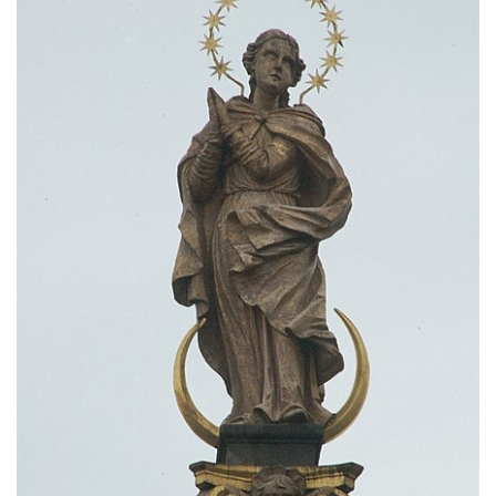
Sloup Panny Marie v Bochově
Sloup Panny Marie ve Stráži pod Ralskem
Sloup Panny Marie v Doksech
Sloup se sochami sv. Jana Nepomuckého,
sv. Karla Boromejského a sv. Alžběty
Durynské v Mostě
Sloup se sochami sv. Jana Nepomuckého,
sv. Vojtěcha a sv. Václava v Mostě
Sloup Nejsvětější Trojice v Dubé
Sloup Nejsvětější Trojice v Dubé-Novém
Berštejně
Sloup svatého Floriána na nádvoří hradu
Seeberg
Sloup Panny Marie Bolestné v Brtníkách
Socha sv. Václava u kostela Nanebevzetí