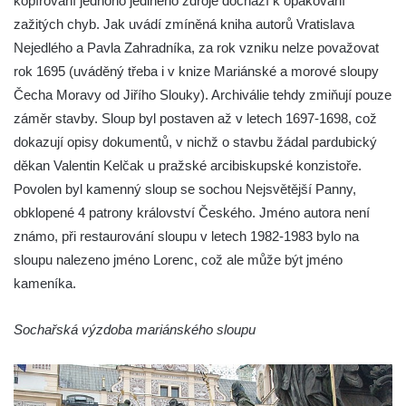
kopírování jednoho jediného zdroje dochází k opakování
Sloup Panny Marie na Masarykově náměstí
zažitých chyb. Jak uvádí zmíněná kniha autorů Vratislava
v Hodoníně
Nejedlého a Pavla Zahradníka, za rok vzniku nelze považovat
Sloup svatého Františka Xaverského v
rok 1695 (uváděný třeba i v knize Mariánské a morové sloupy
Krupce
Čecha Moravy od Jiřího Slouky). Archiválie tehdy zmiňují pouze
Sloup svatého Václava u kostela svatých
záměr stavby. Sloup byl postaven až v letech 1697-1698, což
Šimona a Judy v Lenešicích
dokazují opisy dokumentů, v nichž o stavbu žádal pardubický
děkan Valentin Kelčak u pražské arcibiskupské konzistoře.
Sloup svatého Isidora u hřbitova Šlapanice
Povolen byl kamenný sloup se sochou Nejsvětější Panny,
Sloup Panny Marie na hřbitově ve Slaném
obklopené 4 patrony království Českého. Jméno autora není
Sloup Panny Marie na Husově náměstí v
známo, při restaurování sloupu v letech 1982-1983 bylo na
Rakovníku
sloupu nalezeno jméno Lorenc, což ale může být jméno
Sloup Panny Marie na náměstí krále
kameníka.
Vladislava ve Velvarech
Sloup Nejsvětější Trojice v zahradě domu
Sochařská výzdoba mariánského sloupu
čp. 174 na návsi v Podsedicích
Sloup svatého Floriána a svatého Vavřince
v Pnětlukách u Podsedic