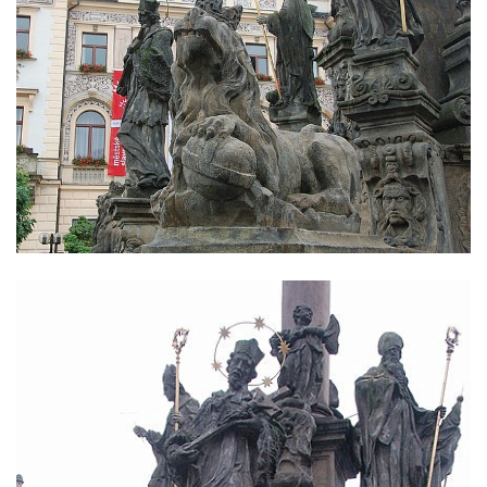
Sloup Panny Marie jižně od Ploskovic
Sloup svatého Jana Nepomuckého v
Budyni nad Ohří
Sloup Panny Marie v klášteře v Oseku
Sloup Panny Marie se sochami svatého
Jana Nepomuckého a svatého Vavřince ve
Chcebuzi
Sloup Panny Marie na Mírovém náměstí v
Lounech
Sloup se sochou Piety u hřbitova ve
Strupčicích
Sloup Nejsvětější Trojice na rozcestí v
Hošnicích
Sloup Panny Marie v Třebenicích
Sloup s kaplicí (boží muka) u kostela