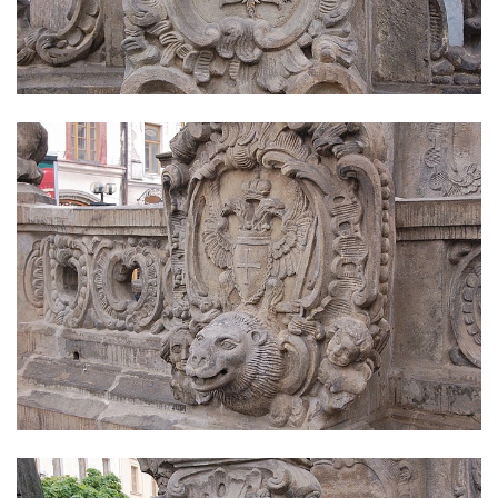
Sloup svatého Jana Nepomuckého v
Rokycanech
Sloup Panny Marie v Červeném Hrádku
Sloup se sochou Piety v Jirkově
Torzo sloupu neznámého určení v Klášterci
nad Ohří
Sloup Panny Marie v Libochovicích
Sloup Panny Marie v Litoměřicích
Sloupová boží muka s reliéfy v Jáchymově
Sloup Nejsvětější Trojice v Jáchymově
Sloup Nejsvětější Trojice ve Valči
Sloup Panny Marie ve Valči
Sloup svatého Jana Nepomuckého v Horní
Blatné
Sloup Panny Marie Polické v Horní Polici