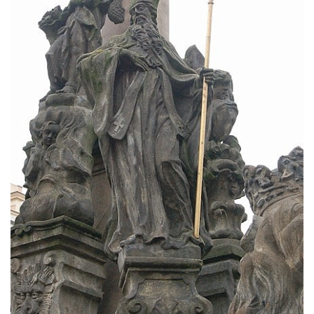
Sloup Panny Marie v Holanech
Sloup Panny Marie v Milhostově
Sloup Nejsvětější Trojice v Blíževedlech
Sloup Nejsvětější Trojice v Chomutově
Sloup svatého Floriána v Chomutově
Sloup Panny Marie v Lokti
Sloup Nejsvětější trojice v Lokti
Sloup Nejsvětější trojice v Krásně
Sloup Nejsvětější Trojice v Horním
Slavkově
Sloup Nejsvětější trojice ve Městě Touškově
Sloup Panny Marie v Plzni
Sloup Panny Marie ve Sloupu v Čechách
Sloup Nejsvětější Trojice s korunováním
Panny Marie v Karlových Varech