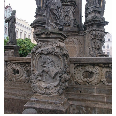
svatého Stanislava v Měrunicích
Sloup Panny Marie v klášteře v Oseku
Sloup s reliéfem Panny Marie v Oseku
Sloup se sochou Piety ve Chlumci
Sloup svatého Prokopa na 2. náměstí v
Mostě
Sloup s kaplicí (boží muka) v ulici ČSLA v
Bohušovicích nad Ohří
Sloup svatého Antonína Paduánského u
polní cesty jihovýchodně od Skalice u
České Lípy
Sloup svatého Václava na Václavském
náměstí v Lovosicích
Sloup svatého Jana Nepomuckého v
Žibřidicích
Sloup svatého Jana Nepomuckého v