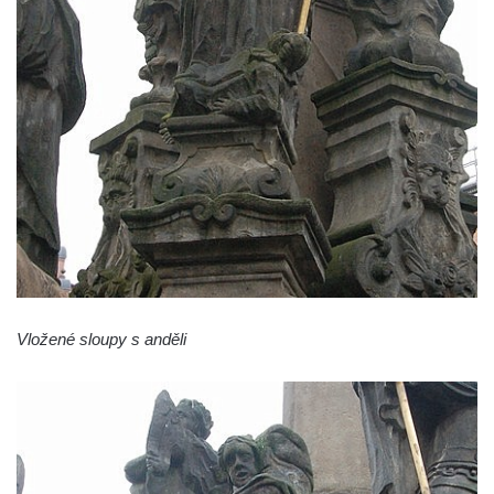
Sloup Nejsvětější Trojice ve Varnsdorfu
Sloup Panny Marie v Kraslicích
Sloup se sochou Krista Salvátora v
Jablonném v Podještědí
Sloup Nejsvětější Trojice u zámečku Pachtů
z Rájova v Jablonném v Podještědí
Sloup se sochou svatého Vavřince v
Jiřetíně pod Jedlovou
Sloup archanděla Michaela v Nejdku
Sloup Panny Marie v Nejdku
Sloup Nejsvětější Trojice v Nejdku
Vložené sloupy s anděli
Sloup Panny Marie v Pardubicích
Sloup Nejsvětější Trojice v Náchodě
Sloup Panny Marie v Náchodě
Sloup Panny Marie v Rokycanech