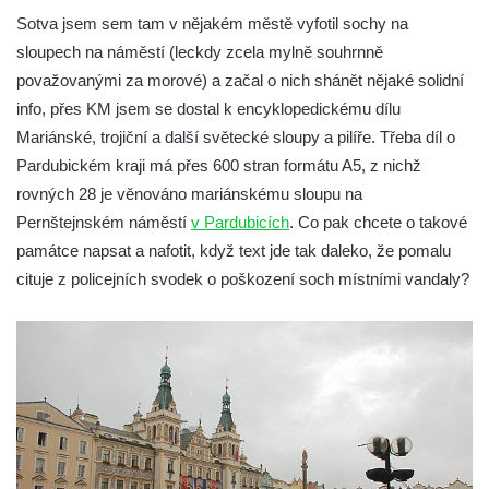
Sloup Nejsvětější Trojice na náměstí
Sotva jsem sem tam v nějakém městě vyfotil sochy na
Republiky v Duchcově
sloupech na náměstí (leckdy zcela mylně souhrnně
Sloup Panny Marie u kostela Nalezení
považovanými za morové) a začal o nich shánět nějaké solidní
svatého Kříže ve Frýdlantu
info, přes KM jsem se dostal k encyklopedickému dílu
Mariánské, trojiční a další světecké sloupy a pilíře. Třeba díl o
Sloup Panny Marie v Hostinném
Pardubickém kraji má přes 600 stran formátu A5, z nichž
Sloup Nejsvětější Trojice v Krásné u
rovných 28 je věnováno mariánskému sloupu na
Pěnčína
Pernštejnském náměstí
v Pardubicích
. Co pak chcete o takové
Sloup s krucifixem u kostela svatého
památce napsat a nafotit, když text jde tak daleko, že pomalu
Vavřince v Teplicích nad Metují
cituje z policejních svodek o poškození soch místními vandaly?
Selendrův sloup před klášterem
benediktýnů v Polici nad Metují
Sloup Panny Marie Bolestné v Polici nad
Metují
Sloup svaté Barbory v zámecké zahradě v
Teplicích
Sloup Nejsvětější Trojice před zámkem v