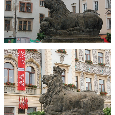
Sloup Panny Marie v Liberci u kostela
Nalezení svatého Kříže
Sloup Nejsvětější Trojice v Bakově nad
Jizerou
Sloup Panny Marie v Miletíně
Sloup Panny Marie v Lomnici nad Popelkou
Sloup Panny Marie v Novém Bydžově
Sloup (pilíř) Panny Marie v Jezvé
Sloup Panny Marie v Horní Libchavě
Sloup Panny Marie v Markvarticích
Sloup Panny Marie v Hodkovicích nad
Mohelkou
Sloup Panny Marie v Českém Dubu
Sloup s kaplicí (boží muka) u silnice do
Petrovic