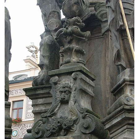
Sloup Panny Marie v Sokolově
Sloup Nejsvětější Trojice v Rumburku
Sloup Nejsvětější Trojice ve Šluknově
Sloup Nejsvětější Trojice v Kadani