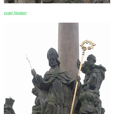
Sloup Panny Marie v Chrastavě
Sloup Panny Marie v Liberci-Ruprechticích
svatý Norbert
Sloup Panny Marie v Kravařích
Sloup Panny Marie v Českém Krumlově
Sloup Nejsvětější Trojice v Brtníkách
Sloup Nejsvětější Trojice (v Horním
Podluží) v Rybništi
Sloup Panny Marie ve Cvikově
Sloup Panny Marie v kašně v České
Kamenici
Sloup Panny Marie ve Hřebenech
Sloup Panny Marie Immaculaty u kostela
svatých Petra a Pavla v Růžové
Sloup svatého Josefa s Ježíškem u kostela
svatých Petra a Pavla v Růžové