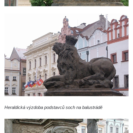
Sloup Panny Marie v Osečné
Sloup svatého Antonína Paduánského v
Kopci
Sloup Panny Marie ve Zdislavě
(Schönbach)
Boží muka v Hejnicích
Sloup Panny Marie v Hejnicích
Sloup Panny Marie v Horní Světlé
Sloup (pilíř) svatého Jana Nepomuckého
na náměstí Svobody v Plané
Sloup svatého Jana Nepomuckého v Plané
Sloup se sochou Bolestného Krista (Ecce
Heraldická výzdoba podstavců soch na balustrádě
Homo) v Krompachu
Sloup Panny Marie Bolestné v Chodové
Plané