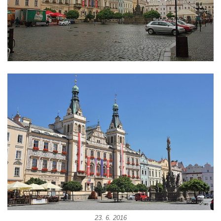
Cítolibech
Sloup Nejsvětější Trojice na Tyršově
náměstí v Cítolibech
Torzo sloupu svatého Josefa na návsi ve
Strupčicích (dnes kříž)
Sloup se sochou Piety v Kostelní ulici ve
Strupčicích
Sloup Panny Marie u kaple v Brníkově
Socha svatého Prokopa na návsi v
Ředhošti
Sloup se sochou Piety na Mírovém náměstí
v Postoloprtech
Sloup svatého Václava u hřbitova v
Postoloprtech
Sloup Panny Marie na jižním okraji Mařenic
23. 6. 2016