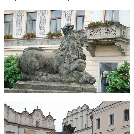
Sloup s kaplicí (boží muka) ve Lvové
Sloup Nejsvětější Trojice v Zákupech
Sloup Panny Marie v Okrouhlické ulici v
Mimoni
Sloup se sochou Anny Samotřetí v Hrádku
nad Nisou
Sloup Panny Marie v Bělé pod Bezdězem
Sloup s kaplicí (boží muka) u Hvězdy
Sloup s kaplicí (boží muka) v Kyjích
Sloup Panny Marie v Třebechovicích pod
Orebem
Sloup Nejsvětější Trojice v Třebechovicích
pod Orebem
Sloup s kaplicí (boží muka) Kamenická
Nová Víska
Sloup svatého Floriana v Potštejně