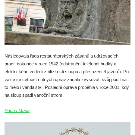
Sloup Nejsvětější Trojice v Kynšperku nad
Ohří
Sloup Panny Marie ve Stříbře
Sloup svatého Floriána v Bezdružicích
Sloup Nejsvětější Trojice ve Žluticích
Sloup Panny Marie s Ježíškem u hřbitova v
Místě
Následovala řada restaurátorských zásahů a udržovacích
prací, dokonce v roce 1942 (odstranění telefonní budky a
Sloup se sochami Ukřižovaného a Bolestné
elektrického vedení z blízkosti sloupu a přesazení 4 javorů). Po
Panny Marie u hřbitova v Místě
válce se četnost nutných úprav začala zvyšovat, svůj podíl na
Sloup se sochou Ukřižovaného u hřbitova v
to mělo i vandalství. Poslední oprava proběhla v roce 2001, kdy
Místě
na sloup spadl vánoční strom.
Pilíř s Ukřižovaným a reliéfem Bolestné
Panny Marie v Místě
Panna Maria
Sloup s kaplicemi v Místě
Sloup Nejsvětější Trojice v Místě
Sloup se sochou Ukřižovaného v Místě