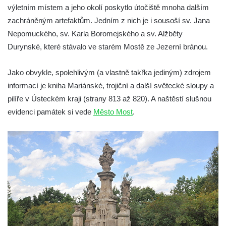
výletním místem a jeho okolí poskytlo útočiště mnoha dalším
Sloup se sochou Bolestného Krista (Ecce
zachráněným artefaktům. Jedním z nich je i sousoší sv. Jana
Homo) na zahradě zámku Chrámce
Nepomuckého, sv. Karla Boromejského a sv. Alžběty
Sloup Nejsvětější Trojice na náměstí
Durynské, které stávalo ve starém Mostě ze Jezerní bránou.
Republiky v Duchcově
Sloup Panny Marie u kostela Nalezení
Jako obvykle, spolehlivým (a vlastně takřka jediným) zdrojem
svatého Kříže ve Frýdlantu
informací je kniha Mariánské, trojiční a další světecké sloupy a
pilíře v Ústeckém kraji (strany 813 až 820). A naštěstí slušnou
Sloup Panny Marie v Hostinném
evidenci památek si vede
Město Most
.
Sloup Nejsvětější Trojice v Krásné u
Pěnčína
Sloup s krucifixem u kostela svatého
Vavřince v Teplicích nad Metují
Selendrův sloup před klášterem
benediktýnů v Polici nad Metují
Sloup Panny Marie Bolestné v Polici nad
Metují