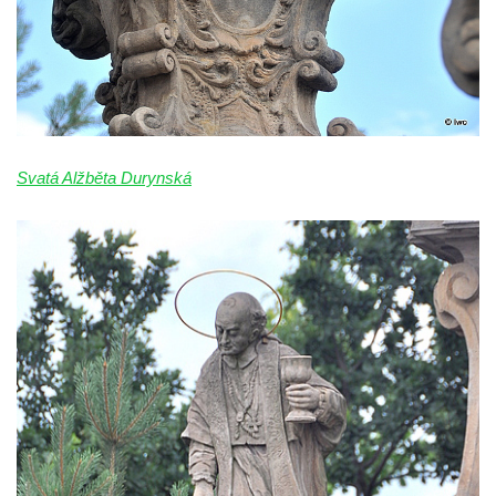
Sloup Nejsvětější Trojice v Litvínově
Sloup svatého Antonína Paduánského v
Ústí nad Labem
Sloup svatého Jana Nepomuckého v
Rokycanech
Sloup Panny Marie v Červeném Hrádku
Svatá Alžběta Durynská
Sloup se sochou Piety v Jirkově
Torzo sloupu neznámého určení v Klášterci
nad Ohří
Sloup Panny Marie v Libochovicích
Sloup Panny Marie v Litoměřicích
Sloupová boží muka s reliéfy v Jáchymově
Sloup Nejsvětější Trojice v Jáchymově
Sloup Nejsvětější Trojice ve Valči
Sloup Panny Marie ve Valči