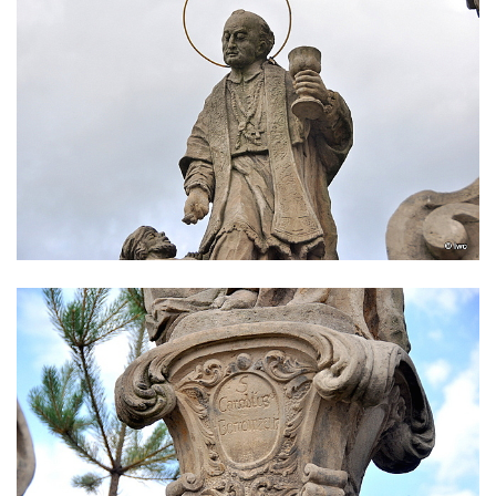
Sloup Panny Marie v Cebivi
Sloup Panny Marie v Kynšperku nad Ohří
Sloup Nejsvětější Trojice v Kynšperku nad
Ohří
Sloup Panny Marie ve Stříbře
Sloup svatého Floriána v Bezdružicích
Sloup Nejsvětější Trojice ve Žluticích
Sloup Panny Marie s Ježíškem u hřbitova v
Místě
Sloup se sochami Ukřižovaného a Bolestné
Panny Marie u hřbitova v Místě
Sloup se sochou Ukřižovaného u hřbitova v
Místě
Pilíř s Ukřižovaným a reliéfem Bolestné
Panny Marie v Místě