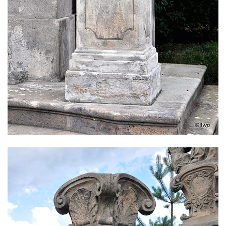
Sloup svatého Jana Nepomuckého v
Žibřidicích
Sloup svatého Jana Nepomuckého v
Janské
Sloup svatého Jana Nepomuckého v
Roudnici nad Labem
Sloup se sochou svatého Vavřince v
Roudnici nad Labem
Sloup svatého Václava v Kamenici u Zákup
Sloup Panny Marie v údolí Kamenického
potoka u Zákup
Sloup sv. Judy Tadeáše v Nábřežní ulici v
Zákupech
Sloup s (chybějící) sochou sv. Jana
Nepomuckého u Bredovského letohrádku
Sloup s kaplicí (boží muka) u Rynoltic