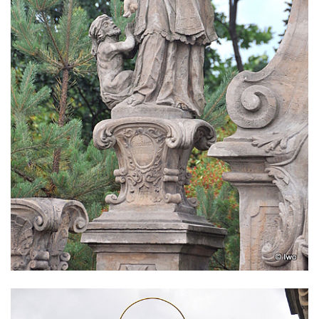
Sloup svatého Jana Nepomuckého v Horní
Blatné
Sloup Panny Marie Polické v Horní Polici
Sloup Panny Marie v Horní Polici
Sloup se sochou svatého Šebestiána v
Žandově
Sloup Panny Marie u Černýše
Sloup Panny Marie v Okounově
Sloup Panny Marie v Hradci Králové
Sloup Panny Marie v Turnově
Sloup s kaplicí v Železném Brodě
Sloup s kaplicí v Hořicích
Sloup Panny Marie v Semilech
Sloup Panny Marie v Benešově nad
Ploučnicí