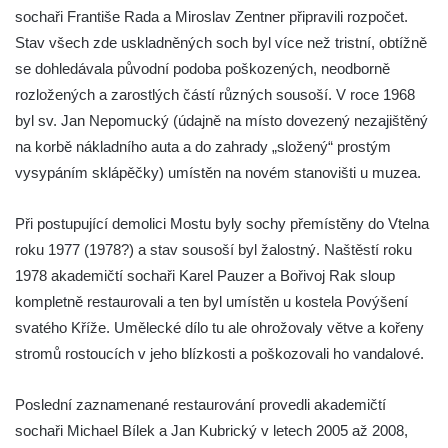
sochaři Františe Rada a Miroslav Zentner připravili rozpočet.
Sloup svatého Josefa s Ježíškem u kostela
Stav všech zde uskladněných soch byl více než tristní, obtížně
svatých Petra a Pavla v Růžové
se dohledávala původní podoba poškozených, neodborně
Sloup Nejsvětější Trojice ve Varnsdorfu
rozložených a zarostlých částí různých sousoší. V roce 1968
Sloup Panny Marie v Kraslicích
byl sv. Jan Nepomucký (údajně na místo dovezený nezajištěný
Sloup se sochou Krista Salvátora v
na korbě nákladního auta a do zahrady „složený“ prostým
Jablonném v Podještědí
vysypáním sklápěčky) umístěn na novém stanovišti u muzea.
Sloup Nejsvětější Trojice u zámečku Pachtů
Při postupující demolici Mostu byly sochy přemístěny do Vtelna
z Rájova v Jablonném v Podještědí
roku 1977 (1978?) a stav sousoší byl žalostný. Naštěstí roku
Sloup se sochou svatého Vavřince v
1978 akademičtí sochaři Karel Pauzer a Bořivoj Rak sloup
Jiřetíně pod Jedlovou
kompletně restaurovali a ten byl umístěn u kostela Povýšení
Sloup archanděla Michaela v Nejdku
svatého Kříže. Umělecké dílo tu ale ohrožovaly větve a kořeny
Sloup Panny Marie v Nejdku
stromů rostoucích v jeho blízkosti a poškozovali ho vandalové.
Sloup Nejsvětější Trojice v Nejdku
Poslední zaznamenané restaurování provedli akademičtí
Sloup Panny Marie v Pardubicích
sochaři Michael Bílek a Jan Kubrický v letech 2005 až 2008,
Sloup Nejsvětější Trojice v Náchodě