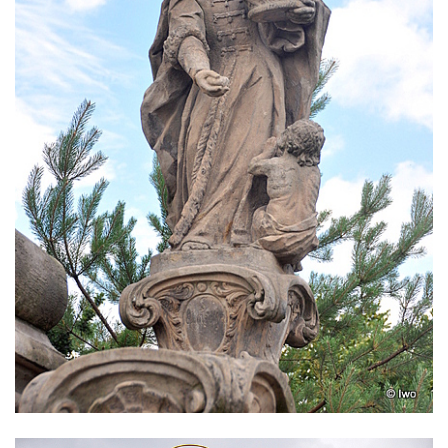
Sloup Panny Marie v Českém Dubu
Sloup s kaplicí (boží muka) u silnice do
Petrovic
Sloup Panny Marie v Osečné
Sloup svatého Antonína Paduánského v
Kopci
Sloup Panny Marie ve Zdislavě
(Schönbach)
Boží muka v Hejnicích
Sloup Panny Marie v Hejnicích
Sloup Panny Marie v Horní Světlé
Sloup (pilíř) svatého Jana Nepomuckého
na náměstí Svobody v Plané
Sloup svatého Jana Nepomuckého v Plané
Sloup se sochou Bolestného Krista (Ecce