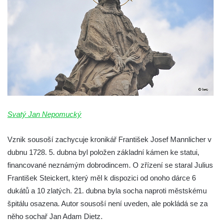
nad Ohří
Sloup Panny Marie v Mimoni
Sloup Panny Marie v Mnichově Hradišti
Sloup Panny Marie v Klášterci nad Ohří
Zbytek světeckého sloupu v Klášterci nad
Ohří
Sloup svatého Floriána v Žatci
Sloup Nejsvětější Trojice v Žatci
Svatý Jan Nepomucký
Sloup svatého Jana Nepomuckého v Žatci
Sloup se sochou Ukřižovaného v Žatci
Vznik sousoší zachycuje kronikář František Josef Mannlicher v
dubnu 1728. 5. dubna byl položen základní kámen ke statui,
Sloup Nejsvětější Trojice ve Stráži nad Ohří
financované neznámým dobrodincem. O zřízení se staral Julius
Sloup Panny Marie Bolestné v Kralupech
František Steickert, který měl k dispozici od onoho dárce 6
nad Vltavou-Mikovicích
dukátů a 10 zlatých. 21. dubna byla socha naproti městskému
Sloup s kaplicí s reliéfy v Bílině
špitálu osazena. Autor sousoší není uveden, ale pokládá se za
Sloup Panny Marie v Bílině
něho sochař Jan Adam Dietz.