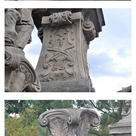
Sloup Panny Marie na Masarykově náměstí
ve Vyškově
Sloup Panny Marie na Masarykově náměstí
v Hodoníně
Sloup svatého Františka Xaverského v
Krupce
Sloup svatého Václava u kostela svatých
Šimona a Judy v Lenešicích
Sloup svatého Isidora u hřbitova Šlapanice
Sloup Panny Marie na hřbitově ve Slaném
Sloup Panny Marie na Husově náměstí v
Rakovníku
Sloup Panny Marie na náměstí krále
Vladislava ve Velvarech
Sloup Nejsvětější Trojice v zahradě domu