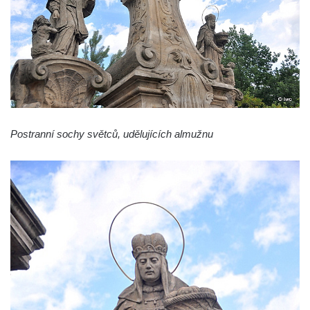
Sloup s kaplicí (boží muka) Kamenická
Nová Víska
Sloup svatého Floriana v Potštejně
Sloup Panny Marie v Liberci u kostela
Nalezení svatého Kříže
Sloup Nejsvětější Trojice v Bakově nad
Jizerou
Postranní sochy světců, udělujících almužnu
Sloup Panny Marie v Miletíně
Sloup Panny Marie v Lomnici nad Popelkou
Sloup Panny Marie v Novém Bydžově
Sloup (pilíř) Panny Marie v Jezvé
Sloup Panny Marie v Horní Libchavě
Sloup Panny Marie v Markvarticích
Sloup Panny Marie v Hodkovicích nad
Mohelkou