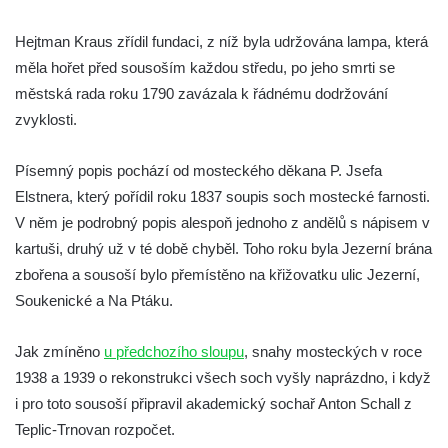
Sloup Panny Marie v Ostrově
Hejtman Kraus zřídil fundaci, z níž byla udržována lampa, která
Sloup Nejsvětější Trojice v Ostrově
měla hořet před sousoším každou středu, po jeho smrti se
Sloup Panny Marie v Holanech
městská rada roku 1790 zavázala k řádnému dodržování
Sloup Panny Marie v Milhostově
zvyklosti.
Sloup Nejsvětější Trojice v Blíževedlech
Sloup Nejsvětější Trojice v Chomutově
Písemný popis pochází od mosteckého děkana P. Jsefa
Elstnera, který pořídil roku 1837 soupis soch mostecké farnosti.
Sloup svatého Floriána v Chomutově
V něm je podrobný popis alespoň jednoho z andělů s nápisem v
Sloup Panny Marie v Lokti
kartuši, druhý už v té době chyběl. Toho roku byla Jezerní brána
Sloup Nejsvětější trojice v Lokti
zbořena a sousoší bylo přemístěno na křižovatku ulic Jezerní,
Sloup Nejsvětější trojice v Krásně
Soukenické a Na Ptáku.
Sloup Nejsvětější Trojice v Horním
Slavkově
Jak zmíněno
u předchozího sloupu
, snahy mosteckých v roce
1938 a 1939 o rekonstrukci všech soch vyšly naprázdno, i když
Sloup Nejsvětější trojice ve Městě Touškově
i pro toto sousoší připravil akademický sochař Anton Schall z
Sloup Panny Marie v Plzni
Teplic-Trnovan rozpočet.
Sloup Panny Marie ve Sloupu v Čechách