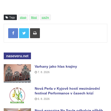
Tagy
sloup
Most
sochy
Tisknout
naseveru.net
Varhany jako hlas krajiny
7. 8. 2026
Nová Perla v Kyjově hostí mezinárodní
festival Performance v časech krizí
6. 8. 2026
Nová expozice Na Saule odhaluje příběh