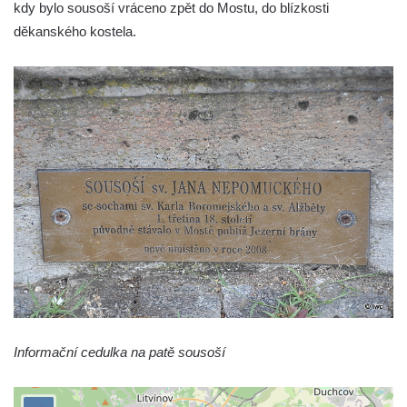
kdy bylo sousoší vráceno zpět do Mostu, do blízkosti
Sloup Panny Marie v Náchodě
děkanského kostela.
Sloup Panny Marie v Rokycanech
Sloup Panny Marie v Sokolově
Sloup Nejsvětější Trojice v Rumburku
Sloup Nejsvětější Trojice ve Šluknově
Sloup Nejsvětější Trojice v Kadani
Informační cedulka na patě sousoší