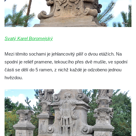
Sloup s kaplicemi v Místě
Sloup Nejsvětější Trojice v Místě
Sloup se sochou Ukřižovaného v Místě
Sloup Panny Marie v Bochově
Svatý Karel Boromejský
Sloup Panny Marie ve Stráži pod Ralskem
Sloup Panny Marie v Doksech
Mezi těmito sochami je jehlancovitý pilíř o dvou etážích. Na
Sloup se sochami sv. Jana Nepomuckého,
spodní je reliéf pramene, tekoucího přes dvě mušle, ve spodní
sv. Karla Boromejského a sv. Alžběty
části se dělí do 5 ramen, z nichž každé je odzobeno jednou
Durynské v Mostě
hvězdou.
Sloup se sochami sv. Jana Nepomuckého,
sv. Vojtěcha a sv. Václava v Mostě
Sloup Nejsvětější Trojice v Dubé
Sloup Nejsvětější Trojice v Dubé-Novém
Berštejně
Sloup svatého Floriána na nádvoří hradu
Seeberg