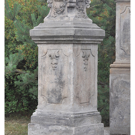
čp. 174 na návsi v Podsedicích
Sloup svatého Floriána a svatého Vavřince
v Pnětlukách u Podsedic
Sloup Panny Marie jižně od Ploskovic
Sloup svatého Jana Nepomuckého v
Budyni nad Ohří
Sloup Panny Marie v klášteře v Oseku
Sloup Panny Marie se sochami svatého
Jana Nepomuckého a svatého Vavřince ve
Chcebuzi
Sloup Panny Marie na Mírovém náměstí v
Lounech
Sloup se sochou Piety u hřbitova ve
Strupčicích
Sloup Nejsvětější Trojice na rozcestí v
Hošnicích