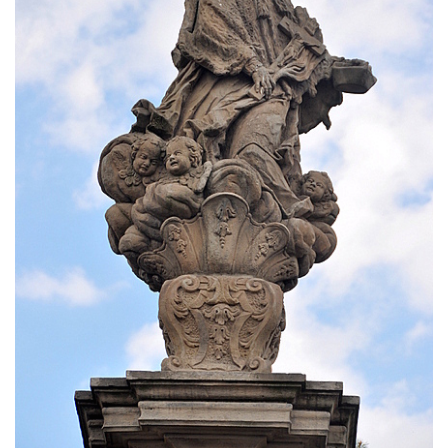
Socha Panny Marie u kostela Nanebevzetí
Panny Marie v Žatci
Socha sv. Judy Tadeáše u kostela
Nanebevzetí Panny Marie v Žatci
Socha svatého Františka z Assisi u kostela
Nanebevzetí Panny Marie v Žatci
Sloupová Boží muka s reliéfy ve Skalici u
České Lípy
Sloup s kaplicí (boží muka) v Rooseveltově
ulici v Českém Krumlově
Sloup s kaplicí (boží muka) v Horní ulici v
Českém Krumlově
Sloup Panny Marie v Mostě
Sloup se sochou Anny Samotřetí v Mostě
Sloup Panny Marie v Černovicích u
Chomutova