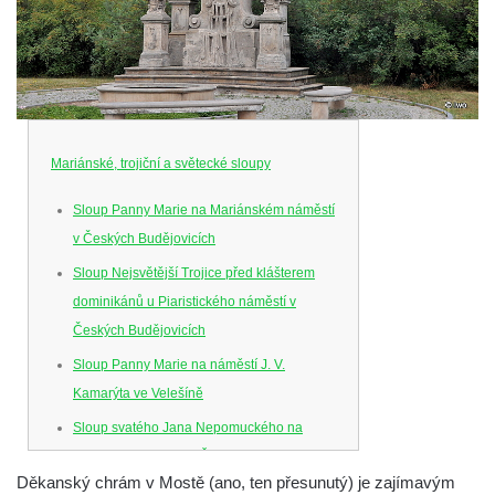
Mariánské, trojiční a světecké sloupy
Sloup Panny Marie na Mariánském náměstí
v Českých Budějovicích
Sloup Nejsvětější Trojice před klášterem
dominikánů u Piaristického náměstí v
Českých Budějovicích
Sloup Panny Marie na náměstí J. V.
Kamarýta ve Velešíně
Sloup svatého Jana Nepomuckého na
náměstí J. Gurreho v Římově
Děkanský chrám v Mostě (ano, ten přesunutý) je zajímavým
Sloup Nejsvětější Trojice v Mirošovicích