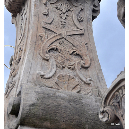
Postoloprtech
Sloup Panny Marie na jižním okraji Mařenic
Sloup s kaplicí (boží muka) v Jablonném v
Podještědí – Markvarticích u Palmeho
dvora
Sloup Panny Marie v zámecké zahradě v
Teplicích
Sloup Nejsvětější Trojice se svatým
Františkem Xaverským v zámeckém parku v
Duchcově
Sloup svatého Vavřince u náměstí Jiřího z
Poděbrad v Duchcově
Sloup Nejsvětější Trojice na Krakonošově
náměstí v Trutnově
Sloup Panny Marie na Dolním náměstí v
Olomouci