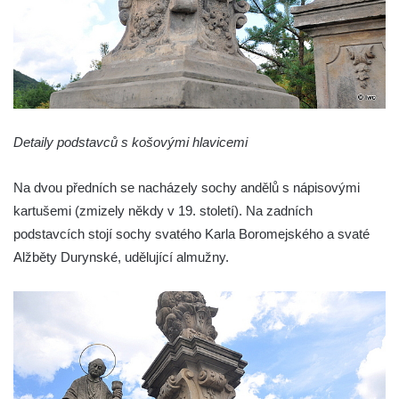
Sloup s kaplicí (boží muka) v Jablonném v
Podještědí – Markvarticích
Sloup s kaplicí (boží muka) ve Lvové
Sloup Nejsvětější Trojice v Zákupech
Sloup Panny Marie v Okrouhlické ulici v
Detaily podstavců s košovými hlavicemi
Mimoni
Sloup se sochou Anny Samotřetí v Hrádku
Na dvou předních se nacházely sochy andělů s nápisovými
nad Nisou
kartušemi (zmizely někdy v 19. století). Na zadních
Sloup Panny Marie v Bělé pod Bezdězem
podstavcích stojí sochy svatého Karla Boromejského a svaté
Sloup s kaplicí (boží muka) u Hvězdy
Alžběty Durynské, udělující almužny.
Sloup s kaplicí (boží muka) v Kyjích
Sloup Panny Marie v Třebechovicích pod
Orebem
Sloup Nejsvětější Trojice v Třebechovicích
pod Orebem