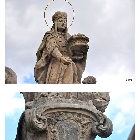
Homo) v Krompachu
Sloup Panny Marie Bolestné v Chodové
Plané
Sloup Panny Marie s Ježíškem v Údlicích
Sloup Nejsvětější Trojice v Údlicích
Sloup se sochou svatého Josefa s
Ježíškem v Údlicích
Sloup Panny Marie v Chodově
Sloup Panny Marie v Hořicích
Sloup Nejsvětější Trojice ve Vejprtech
Sloup Nejsvětější Trojice v Teplé
Sloup Panny Marie v Bečově nad Teplou
Sloup se sochou svatého Petra v Mnichově
Sloup Panny Marie v Práchni
Sloup svatého kříže v Třebušíně