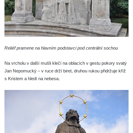
Sloup Panny Marie Bolestné v Brtníkách
Socha sv. Václava u kostela Nanebevzetí
Panny Marie v Žatci
Socha svaté Afry u kostela Nanebevzetí
Panny Marie v Žatci
Reliéf pramene na hlavním podstavci pod centrální sochou
Socha sv. Maří Magdaleny u kostela
Nanebevzetí Panny Marie v Žatci
Na vrcholu v další mušli klečí na oblacích v gestu pokory svatý
Socha sv. Petra u kostela Nanebevzetí
Jan Nepomucký – v ruce drží biret, druhou rukou přidržuje kříž
Panny Marie v Žatci
s Kristem a hledí na nebesa.
Socha sv. Jana Nepomuckého u kostela
Nanebevzetí Panny Marie v Žatci
Socha sv. Pavla u kostela Nanebevzetí
Panny Marie v Žatci
Socha sv. Norberta u kostela Nanebevzetí
Panny Marie v Žatci