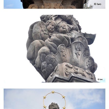
Sloup se sochou Krista v České Lípě
Sloup Nejsvětější trojice náměstí Tomáše
Garrigue Masaryka v České Lípě
Sloup Nejsvětější trojice v Teplicích
Sloup Panny Marie ve Vysokém nad
Jizerou
Sloup svatého Jakuba Většího u Jelení
skály
Sloup Panny Marie s Ježíškem
(Svatohorská Madona) v Klášterci nad Ohří
Sloup Nejsvětější Trojice na náměstí v
Klášterci nad Ohří
Sloup Nejsvětější Trojice v Klášterci nad
Ohří
Sloup Panny Marie s Ježíškem v Klášterci