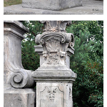
Sloup Panny Marie v Třebenicích
Sloup s kaplicí (boží muka) u kostela
svatého Stanislava v Měrunicích
Sloup Panny Marie v klášteře v Oseku
Sloup s reliéfem Panny Marie v Oseku
Sloup se sochou Piety ve Chlumci
Sloup svatého Prokopa na 2. náměstí v
Mostě
Sloup s kaplicí (boží muka) v ulici ČSLA v
Bohušovicích nad Ohří
Sloup svatého Antonína Paduánského u
polní cesty jihovýchodně od Skalice u
České Lípy
Sloup svatého Václava na Václavském
náměstí v Lovosicích