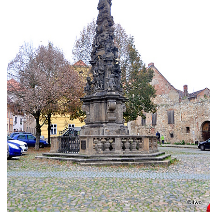
Sloup Nejsvětější Trojice na Tyršově
náměstí v Cítolibech
Torzo sloupu svatého Josefa na návsi ve
Strupčicích (dnes kříž)
Sloup se sochou Piety v Kostelní ulici ve
Strupčicích
Sloup Panny Marie u kaple v Brníkově
Socha svatého Prokopa na návsi v
Ředhošti
Sloup se sochou Piety na Mírovém náměstí
v Postoloprtech
Sloup svatého Václava u hřbitova v
Postoloprtech
Sloup Panny Marie na jižním okraji Mařenic
Sloup s kaplicí (boží muka) v Jablonném v
Podještědí – Markvarticích u Palmeho