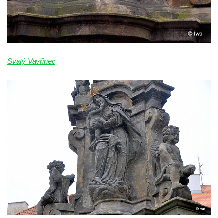
Sloup Nejsvětější trojice v Teplicích
Sloup Panny Marie ve Vysokém nad
Jizerou
Sloup svatého Jakuba Většího u Jelení
skály
Svatý Vavřinec
Sloup Panny Marie s Ježíškem
(Svatohorská Madona) v Klášterci nad Ohří
Sloup Nejsvětější Trojice na náměstí v
Klášterci nad Ohří
Sloup Nejsvětější Trojice v Klášterci nad
Ohří
Sloup Panny Marie s Ježíškem v Klášterci
nad Ohří
Sloup Panny Marie v Mimoni
Sloup Panny Marie v Mnichově Hradišti
Sloup Panny Marie v Klášterci nad Ohří