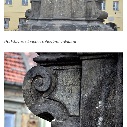
Nalezení svatého Kříže
Sloup Nejsvětější Trojice v Bakově nad
Jizerou
Sloup Panny Marie v Miletíně
Sloup Panny Marie v Lomnici nad Popelkou
Podstavec sloupu s rohovými volutami
Sloup Panny Marie v Novém Bydžově
Sloup (pilíř) Panny Marie v Jezvé
Sloup Panny Marie v Horní Libchavě
Sloup Panny Marie v Markvarticích
Sloup Panny Marie v Hodkovicích nad
Mohelkou
Sloup Panny Marie v Českém Dubu
Sloup s kaplicí (boží muka) u silnice do
Petrovic
Sloup Panny Marie v Osečné