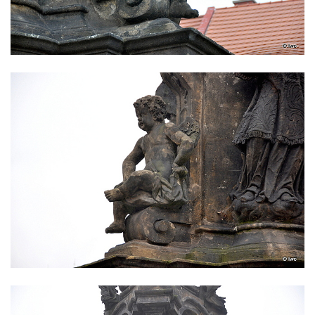
Rokycanech
Sloup Panny Marie v Červeném Hrádku
Sloup se sochou Piety v Jirkově
Torzo sloupu neznámého určení v Klášterci
nad Ohří
Sloup Panny Marie v Libochovicích
Sloup Panny Marie v Litoměřicích
Sloupová boží muka s reliéfy v Jáchymově
Sloup Nejsvětější Trojice v Jáchymově
Sloup Nejsvětější Trojice ve Valči
Sloup Panny Marie ve Valči
Sloup svatého Jana Nepomuckého v Horní
Blatné
Sloup Panny Marie Polické v Horní Polici
Sloup Panny Marie v Horní Polici