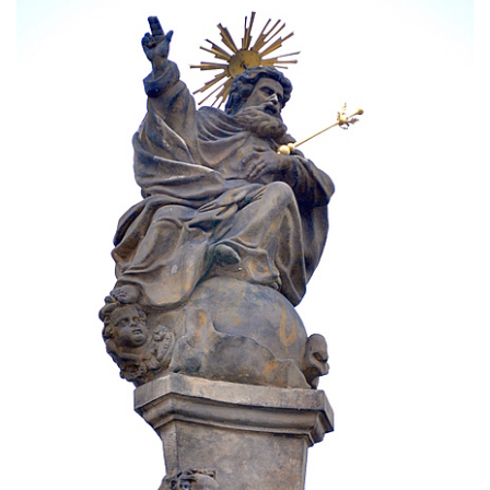
Sloup svatého Jana Nepomuckého v
Budyni nad Ohří
Sloup Panny Marie v klášteře v Oseku
Sloup Panny Marie se sochami svatého
Jana Nepomuckého a svatého Vavřince ve
Chcebuzi
Sloup Panny Marie na Mírovém náměstí v
Lounech
Sloup se sochou Piety u hřbitova ve
Strupčicích
Sloup Nejsvětější Trojice na rozcestí v
Hošnicích
Sloup Panny Marie v Třebenicích
Sloup s kaplicí (boží muka) u kostela
svatého Stanislava v Měrunicích
Sloup Panny Marie v klášteře v Oseku