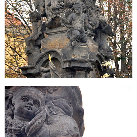
Sloup Nejsvětější Trojice v Blíževedlech
Sloup Nejsvětější Trojice v Chomutově
Sloup svatého Floriána v Chomutově
Sloup Panny Marie v Lokti
Sloup Nejsvětější trojice v Lokti
Sloup Nejsvětější trojice v Krásně
Sloup Nejsvětější Trojice v Horním
Slavkově
Sloup Nejsvětější trojice ve Městě Touškově
Sloup Panny Marie v Plzni
Sloup Panny Marie ve Sloupu v Čechách
Sloup Nejsvětější Trojice s korunováním
Panny Marie v Karlových Varech
Sloup Panny Marie v Chrastavě