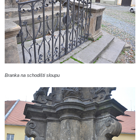
Sloup Panny Marie v Okrouhlické ulici v
Mimoni
Sloup se sochou Anny Samotřetí v Hrádku
nad Nisou
Sloup Panny Marie v Bělé pod Bezdězem
Sloup s kaplicí (boží muka) u Hvězdy
Sloup s kaplicí (boží muka) v Kyjích
Sloup Panny Marie v Třebechovicích pod
Branka na schodišti sloupu
Orebem
Sloup Nejsvětější Trojice v Třebechovicích
pod Orebem
Sloup s kaplicí (boží muka) Kamenická
Nová Víska
Sloup svatého Floriana v Potštejně
Sloup Panny Marie v Liberci u kostela