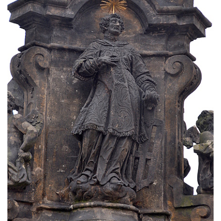
Socha svatého Františka z Assisi u kostela
Nanebevzetí Panny Marie v Žatci
Sloupová Boží muka s reliéfy ve Skalici u
České Lípy
Sloup s kaplicí (boží muka) v Rooseveltově
ulici v Českém Krumlově
Sloup s kaplicí (boží muka) v Horní ulici v
Českém Krumlově
Sloup Panny Marie v Mostě
Sloup se sochou Anny Samotřetí v Mostě
Sloup Panny Marie v Černovicích u
Chomutova
Sloup se sochou Krista v České Lípě
Sloup Nejsvětější trojice náměstí Tomáše
Garrigue Masaryka v České Lípě