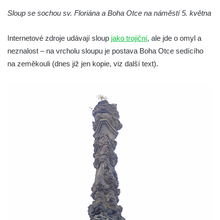
dvora
Sloup se sochou sv. Floriána a Boha Otce na náměstí 5. května
Sloup Panny Marie v zámecké zahradě v
Internetové zdroje udávají sloup
jako trojiční
, ale jde o omyl a
Teplicích
neznalost – na vrcholu sloupu je postava Boha Otce sedícího
Sloup Nejsvětější Trojice se svatým
na zeměkouli (dnes již jen kopie, viz další text).
Františkem Xaverským v zámeckém parku v
Duchcově
Sloup svatého Vavřince u náměstí Jiřího z
Poděbrad v Duchcově
Sloup Nejsvětější Trojice na Krakonošově
náměstí v Trutnově
Sloup Panny Marie na Dolním náměstí v
Olomouci
Sloup Panny Marie na Masarykově náměstí
ve Vyškově
Sloup Panny Marie na Masarykově náměstí
v Hodoníně