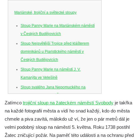
Mariánské, trojiční a světecké sloupy
Sloup Panny Marie na Mariánském náměstí
v Českých Budějovicích
Sloup Nejsvětější Trojice před klášterem
dominikánů u Piaristického náměstí v
Českých Budějovicích
Sloup Panny Marie na náměstí J. V.
Kamarýta ve Velešíně
Sloup svatého Jana Nepomuckého na
náměstí J. Gurreho v Římově
Zatímco
trojiční sloup na žateckém náměstí Svobody
je takřka
Sloup Nejsvětější Trojice v Mirošovicích
na každé fotografii města a vidí ho snad každý, kdo do města
Sloup se sochou Bolestného Krista (Ecce
chmele a piva zavítá, málokdo už ví, že jen o pár metrů dál je
Homo) na zahradě zámku Chrámce
velmi podobný sloup na náměstí 5. května.
Roku 1738 postihl
Sloup Nejsvětější Trojice na náměstí
Žatec zničující požár. Na paměť této události a na ochranu před