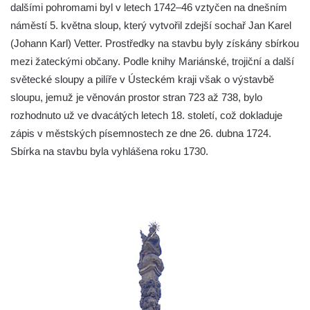
Republiky v Duchcově
dalšími pohromami byl v letech 1742–46 vztyčen na dnešním
Sloup Panny Marie u kostela Nalezení
náměstí 5. května sloup, který vytvořil zdejší sochař Jan Karel
svatého Kříže ve Frýdlantu
(Johann Karl) Vetter. Prostředky na stavbu byly získány sbírkou
mezi žateckými občany. Podle knihy Mariánské, trojiční a další
Sloup Panny Marie v Hostinném
světecké sloupy a pilíře v Ústeckém kraji však o výstavbě
Sloup Nejsvětější Trojice v Krásné u
sloupu, jemuž je věnován prostor stran 723 až 738, bylo
Pěnčína
rozhodnuto už ve dvacátých letech 18. století, což dokladuje
Sloup s krucifixem u kostela svatého
zápis v městských písemnostech ze dne 26. dubna 1724.
Vavřince v Teplicích nad Metují
Sbírka na stavbu byla vyhlášena roku 1730.
Selendrův sloup před klášterem
benediktýnů v Polici nad Metují
Sloup Panny Marie Bolestné v Polici nad
Metují
Sloup svaté Barbory v zámecké zahradě v
Teplicích
Sloup Nejsvětější Trojice před zámkem v
Cítolibech