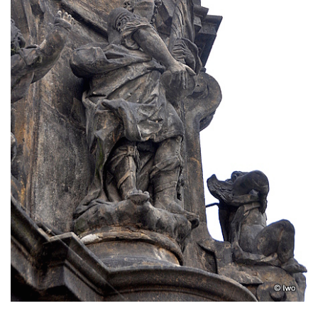
Sloup Panny Marie ve Stráži pod Ralskem
Sloup Panny Marie v Doksech
Sloup se sochami sv. Jana Nepomuckého,
sv. Karla Boromejského a sv. Alžběty
Durynské v Mostě
Sloup se sochami sv. Jana Nepomuckého,
sv. Vojtěcha a sv. Václava v Mostě
Sloup Nejsvětější Trojice v Dubé
Sloup Nejsvětější Trojice v Dubé-Novém
Berštejně
Sloup svatého Floriána na nádvoří hradu
Seeberg
Sloup Panny Marie Bolestné v Brtníkách
Socha sv. Václava u kostela Nanebevzetí
Panny Marie v Žatci