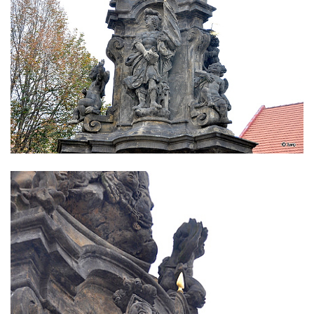
Sloup Panny Marie ve Stříbře
Sloup svatého Floriána v Bezdružicích
Sloup Nejsvětější Trojice ve Žluticích
Sloup Panny Marie s Ježíškem u hřbitova v
Místě
Sloup se sochami Ukřižovaného a Bolestné
Panny Marie u hřbitova v Místě
Sloup se sochou Ukřižovaného u hřbitova v
Místě
Pilíř s Ukřižovaným a reliéfem Bolestné
Panny Marie v Místě
Sloup s kaplicemi v Místě
Sloup Nejsvětější Trojice v Místě
Sloup se sochou Ukřižovaného v Místě
Sloup Panny Marie v Bochově