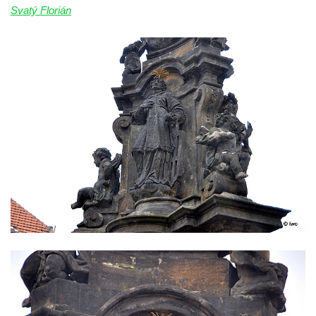
Socha svaté Afry u kostela Nanebevzetí
Svatý Florián
Panny Marie v Žatci
Socha sv. Maří Magdaleny u kostela
Nanebevzetí Panny Marie v Žatci
Socha sv. Petra u kostela Nanebevzetí
Panny Marie v Žatci
Socha sv. Jana Nepomuckého u kostela
Nanebevzetí Panny Marie v Žatci
Socha sv. Pavla u kostela Nanebevzetí
Panny Marie v Žatci
Socha sv. Norberta u kostela Nanebevzetí
Panny Marie v Žatci
Socha Panny Marie u kostela Nanebevzetí
Panny Marie v Žatci
Socha sv. Judy Tadeáše u kostela
Nanebevzetí Panny Marie v Žatci