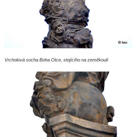
Sloup s reliéfem Panny Marie v Oseku
Sloup se sochou Piety ve Chlumci
Sloup svatého Prokopa na 2. náměstí v
Mostě
Sloup s kaplicí (boží muka) v ulici ČSLA v
Bohušovicích nad Ohří
Vrcholová socha Boha Otce, stojícího na zeměkouli
Sloup svatého Antonína Paduánského u
polní cesty jihovýchodně od Skalice u
České Lípy
Sloup svatého Václava na Václavském
náměstí v Lovosicích
Sloup svatého Jana Nepomuckého v
Žibřidicích
Sloup svatého Jana Nepomuckého v
Janské