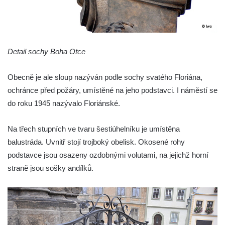
Sloup svatého Jana Nepomuckého v
Roudnici nad Labem
Sloup se sochou svatého Vavřince v
Roudnici nad Labem
Detail sochy Boha Otce
Sloup svatého Václava v Kamenici u Zákup
Obecně je ale sloup nazýván podle sochy svatého Floriána,
Sloup Panny Marie v údolí Kamenického
ochránce před požáry, umístěné na jeho podstavci. I náměstí se
potoka u Zákup
do roku 1945 nazývalo Floriánské.
Sloup sv. Judy Tadeáše v Nábřežní ulici v
Zákupech
Na třech stupních ve tvaru šestiúhelníku je umístěna
Sloup s (chybějící) sochou sv. Jana
balustráda. Uvnitř stojí trojboký obelisk. Okosené rohy
Nepomuckého u Bredovského letohrádku
podstavce jsou osazeny ozdobnými volutami, na jejichž horní
Sloup s kaplicí (boží muka) u Rynoltic
straně jsou sošky andílků.
Sloup s kaplicí (boží muka) v Jablonném v
Podještědí – Markvarticích
Sloup s kaplicí (boží muka) ve Lvové
Sloup Nejsvětější Trojice v Zákupech