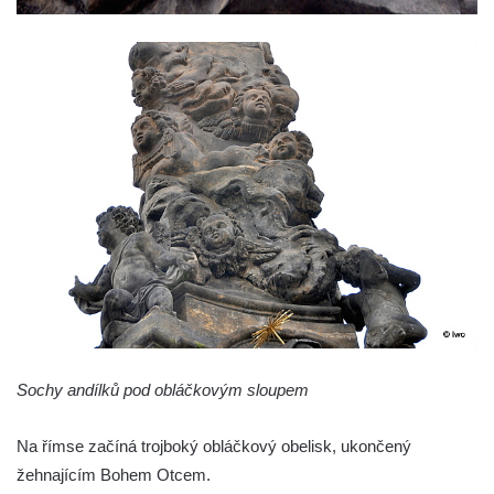
Sloup se sochou Krista Salvátora v
Jablonném v Podještědí
Sloup Nejsvětější Trojice u zámečku Pachtů
z Rájova v Jablonném v Podještědí
Sloup se sochou svatého Vavřince v
Jiřetíně pod Jedlovou
Sloup archanděla Michaela v Nejdku
Sloup Panny Marie v Nejdku
Sloup Nejsvětější Trojice v Nejdku
Sloup Panny Marie v Pardubicích
Sloup Nejsvětější Trojice v Náchodě
Sochy andílků pod obláčkovým sloupem
Sloup Panny Marie v Náchodě
Sloup Panny Marie v Rokycanech
Na římse začíná trojboký obláčkový obelisk, ukončený
Sloup Panny Marie v Sokolově
žehnajícím Bohem Otcem.