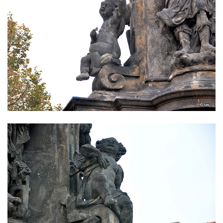
Sloup Nejsvětější Trojice v Údlicích
Sloup se sochou svatého Josefa s
Ježíškem v Údlicích
Sloup Panny Marie v Chodově
Sloup Panny Marie v Hořicích
Sloup Nejsvětější Trojice ve Vejprtech
Sloup Nejsvětější Trojice v Teplé
Sloup Panny Marie v Bečově nad Teplou
Sloup se sochou svatého Petra v Mnichově
Sloup Panny Marie v Práchni
Sloup svatého kříže v Třebušíně
Sloup Nejsvětější Trojice v Litvínově
Sloup svatého Antonína Paduánského v
Ústí nad Labem
Sloup svatého Jana Nepomuckého v