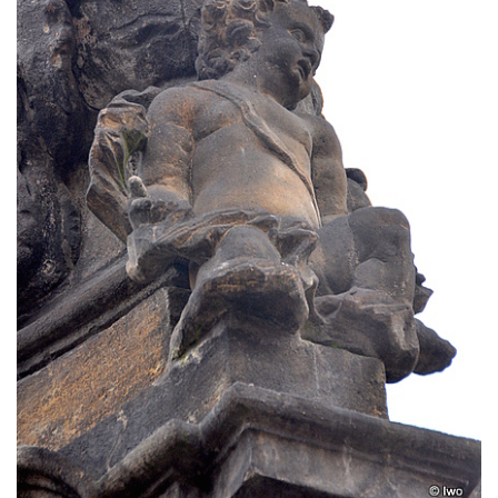
Sloup Panny Marie v Liberci-Ruprechticích
Sloup Panny Marie v Kravařích
Sloup Panny Marie v Českém Krumlově
Sloup Nejsvětější Trojice v Brtníkách
Sloup Nejsvětější Trojice (v Horním
Podluží) v Rybništi
Sloup Panny Marie ve Cvikově
Sloup Panny Marie v kašně v České
Kamenici
Sloup Panny Marie ve Hřebenech
Sloup Panny Marie Immaculaty u kostela
svatých Petra a Pavla v Růžové
Sloup svatého Josefa s Ježíškem u kostela
svatých Petra a Pavla v Růžové
Sloup Nejsvětější Trojice ve Varnsdorfu
Sloup Panny Marie v Kraslicích