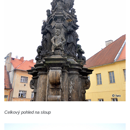
Sloup svatého Františka Xaverského v
Krupce
Sloup svatého Václava u kostela svatých
Šimona a Judy v Lenešicích
Sloup svatého Isidora u hřbitova Šlapanice
Sloup Panny Marie na hřbitově ve Slaném
Sloup Panny Marie na Husově náměstí v
Rakovníku
Sloup Panny Marie na náměstí krále
Vladislava ve Velvarech
Sloup Nejsvětější Trojice v zahradě domu
čp. 174 na návsi v Podsedicích
Sloup svatého Floriána a svatého Vavřince
Celkový pohled na sloup
v Pnětlukách u Podsedic
Sloup Panny Marie jižně od Ploskovic