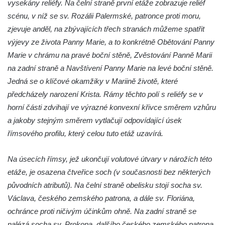
vysekány reliéfy. Na čelní straně první etáže zobrazuje reliéf
svatého Stanislava v Měrunicích
scénu, v níž se sv. Rozálii Palermské, patronce proti moru,
Sloup Panny Marie v klášteře v Oseku
zjevuje anděl, na zbývajících třech stranách můžeme spatřit
Sloup s reliéfem Panny Marie v Oseku
výjevy ze života Panny Marie, a to konkrétně Obětování Panny
Sloup se sochou Piety ve Chlumci
Marie v chrámu na pravé boční stěně, Zvěstování Panně Marii
Sloup svatého Prokopa na 2. náměstí v
na zadní straně a Navštívení Panny Marie na levé boční stěně.
Mostě
Jedná se o klíčové okamžiky v Mariině životě, které
předcházely narození Krista. Rámy těchto polí s reliéfy se v
Sloup s kaplicí (boží muka) v ulici ČSLA v
horní části zdvihají ve výrazné konvexní křivce směrem vzhůru
Bohušovicích nad Ohří
a jakoby stejným směrem vytlačují odpovídající úsek
Sloup svatého Antonína Paduánského u
římsového profilu, který celou tuto etáž uzavírá.
polní cesty jihovýchodně od Skalice u
České Lípy
Na úsecích římsy, jež ukončují volutové útvary v nárožích této
Sloup svatého Václava na Václavském
etáže, je osazena čtveřice soch (v současnosti bez některých
náměstí v Lovosicích
původních atributů). Na čelní straně obelisku stojí socha sv.
Sloup svatého Jana Nepomuckého v
Václava, českého zemského patrona, a dále sv. Floriána,
Žibřidicích
ochránce proti ničivým účinkům ohně. Na zadní straně se
Sloup svatého Jana Nepomuckého v
nalézá socha sv. Prokopa, dalšího českého zemského patrona,