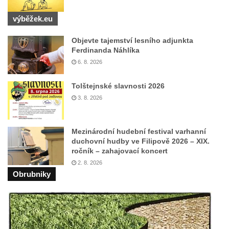
Sloup Panny Marie v Klášterci nad Ohří
výběžek.eu
Zbytek světeckého sloupu v Klášterci nad
Objevte tajemství lesního adjunkta
Ohří
Ferdinanda Náhlíka
Sloup svatého Floriána v Žatci
6. 8. 2026
Sloup Nejsvětější Trojice v Žatci
Tolštejnské slavnosti 2026
Sloup svatého Jana Nepomuckého v Žatci
3. 8. 2026
Sloup se sochou Ukřižovaného v Žatci
Sloup Nejsvětější Trojice ve Stráži nad Ohří
Mezinárodní hudební festival varhanní
Sloup Panny Marie Bolestné v Kralupech
duchovní hudby ve Filipově 2026 – XIX.
ročník – zahajovací koncert
nad Vltavou-Mikovicích
2. 8. 2026
Sloup s kaplicí s reliéfy v Bílině
Obrubniky
Sloup Panny Marie v Bílině
Sloup Panny Marie v Ostrově
Sloup Nejsvětější Trojice v Ostrově