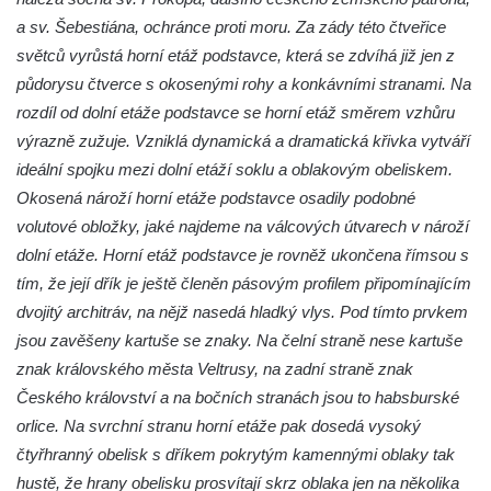
Janské
a sv. Šebestiána, ochránce proti moru. Za zády této čtveřice
světců vyrůstá horní etáž podstavce, která se zdvíhá již jen z
Sloup svatého Jana Nepomuckého v
půdorysu čtverce s okosenými rohy a konkávními stranami. Na
Roudnici nad Labem
rozdíl od dolní etáže podstavce se horní etáž směrem vzhůru
Sloup se sochou svatého Vavřince v
výrazně zužuje. Vzniklá dynamická a dramatická křivka vytváří
Roudnici nad Labem
ideální spojku mezi dolní etáží soklu a oblakovým obeliskem.
Sloup svatého Václava v Kamenici u Zákup
Okosená nároží horní etáže podstavce osadily podobné
Sloup Panny Marie v údolí Kamenického
volutové obložky, jaké najdeme na válcových útvarech v nároží
potoka u Zákup
dolní etáže. Horní etáž podstavce je rovněž ukončena římsou s
Sloup sv. Judy Tadeáše v Nábřežní ulici v
tím, že její dřík je ještě členěn pásovým profilem připomínajícím
Zákupech
dvojitý architráv, na nějž nasedá hladký vlys. Pod tímto prvkem
jsou zavěšeny kartuše se znaky. Na čelní straně nese kartuše
Sloup s (chybějící) sochou sv. Jana
znak královského města Veltrusy, na zadní straně znak
Nepomuckého u Bredovského letohrádku
Českého království a na bočních stranách jsou to habsburské
Sloup s kaplicí (boží muka) u Rynoltic
orlice. Na svrchní stranu horní etáže pak dosedá vysoký
Sloup s kaplicí (boží muka) v Jablonném v
čtyřhranný obelisk s dříkem pokrytým kamennými oblaky tak
Podještědí – Markvarticích
hustě, že hrany obelisku prosvítají skrz oblaka jen na několika