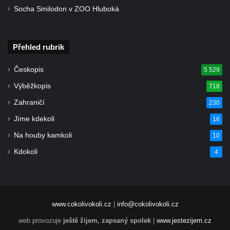
Socha Smilodon v ZOO Hluboká
Přehled rubrik
Českopis
5 529
Výběžkopis
718
Zahraničí
230
Jíme kdekoli
16
Na houby kamkoli
10
Kdokoli
4
www.cokolivokoli.cz
|
info@cokolivokoli.cz
web provozuje
ještě žijem, zapsaný spolek
|
www.jestezijem.cz