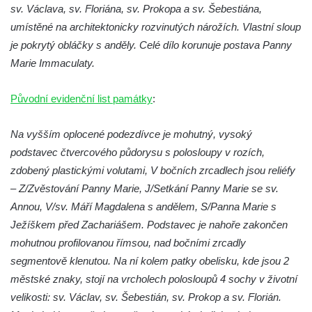
sv. Václava, sv. Floriána, sv. Prokopa a sv. Šebestiána,
Cítolibech
umístěné na architektonicky rozvinutých nárožích. Vlastní sloup
Sloup Nejsvětější Trojice na Tyršově
je pokrytý obláčky s anděly. Celé dílo korunuje postava Panny
náměstí v Cítolibech
Marie Immaculaty.
Torzo sloupu svatého Josefa na návsi ve
Strupčicích (dnes kříž)
Původní evidenční list památky
:
Sloup se sochou Piety v Kostelní ulici ve
Na vyšším oplocené podezdívce je mohutný, vysoký
Strupčicích
podstavec čtvercového půdorysu s polosloupy v rozích,
Sloup Panny Marie u kaple v Brníkově
zdobený plastickými volutami, V bočních zrcadlech jsou reliéfy
Socha svatého Prokopa na návsi v
– Z/Zvěstování Panny Marie, J/Setkání Panny Marie se sv.
Ředhošti
Annou, V/sv. Máří Magdalena s andělem, S/Panna Marie s
Sloup se sochou Piety na Mírovém náměstí
Ježíškem před Zachariášem. Podstavec je nahoře zakončen
v Postoloprtech
mohutnou profilovanou římsou, nad bočními zrcadly
Sloup svatého Václava u hřbitova v
segmentově klenutou. Na ní kolem patky obelisku, kde jsou 2
Postoloprtech
městské znaky, stojí na vrcholech polosloupů 4 sochy v životní
velikosti: sv. Václav, sv. Šebestián, sv. Prokop a sv. Florián.
Sloup Panny Marie na jižním okraji Mařenic