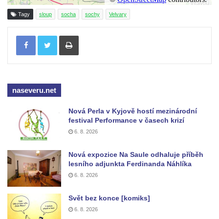
Garrigue Masaryka v České Lípě
Tagy
sloup
socha
sochy
Velvary
Sloup Nejsvětější trojice v Teplicích
Sloup Panny Marie ve Vysokém nad
Tisknout
Jizerou
Sloup svatého Jakuba Většího u Jelení
skály
naseveru.net
Sloup Panny Marie s Ježíškem
(Svatohorská Madona) v Klášterci nad Ohří
Nová Perla v Kyjově hostí mezinárodní
Sloup Nejsvětější Trojice na náměstí v
festival Performance v časech krizí
Klášterci nad Ohří
6. 8. 2026
Sloup Nejsvětější Trojice v Klášterci nad
Nová expozice Na Saule odhaluje příběh
Ohří
lesního adjunkta Ferdinanda Náhlíka
Sloup Panny Marie s Ježíškem v Klášterci
6. 8. 2026
nad Ohří
Svět bez konce [komiks]
Sloup Panny Marie v Mimoni
6. 8. 2026
Sloup Panny Marie v Mnichově Hradišti