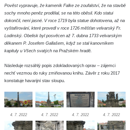
Pověst vypravuje, že kameník Falke ze zoufalství, že na stavbě
Sloup Panny Marie s Ježíškem v Údlicích
sochy mnoho peněz prodělal, se na této oběsil. Kdo statui
Sloup Nejsvětější Trojice v Údlicích
dokončil, není jasné. V roce 1719 byla statue dohotovena, až na
Sloup se sochou svatého Josefa s
vyštafírování, které provedl v roce 1726 měšťan velvarský Fr.
Ježíškem v Údlicích
Lodinský. Obelisk byl posvěcen až 7. dubna 1733 velvarským
Sloup Panny Marie v Chodově
děkanem P. Josefem Gallašem, když se stal kanovníkem
Sloup Panny Marie v Hořicích
kapituly u Všech svatých na Pražském hradě.
Sloup Nejsvětější Trojice ve Vejprtech
Následuje rozsáhlý popis zdokladovaných oprav – zájemci
Sloup Nejsvětější Trojice v Teplé
nechť vezmou do ruky zmiňovanou knihu. Závěr z roku 2017
Sloup Panny Marie v Bečově nad Teplou
konstatuje havarijní stav sloupu.
Sloup se sochou svatého Petra v Mnichově
Sloup Panny Marie v Práchni
Sloup svatého kříže v Třebušíně
Sloup Nejsvětější Trojice v Litvínově
4. 7. 2022
4. 7. 2022
4. 7. 2022
4. 7. 2022
Sloup svatého Antonína Paduánského v
Ústí nad Labem