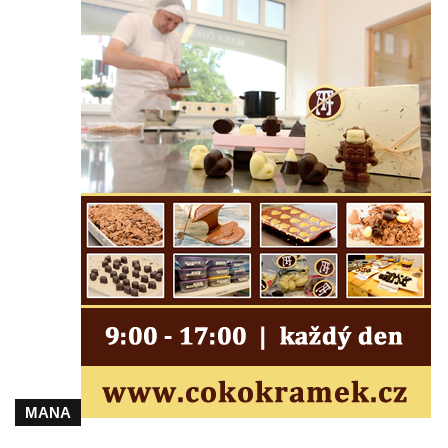
Sloup Panny Marie v Chrastavě
Sloup Panny Marie v Liberci-Ruprechticích
Sloup Panny Marie v Kravařích
Sloup Panny Marie v Českém Krumlově
Sloup Nejsvětější Trojice v Brtníkách
Sloup Nejsvětější Trojice (v Horním
Podluží) v Rybništi
Sloup Panny Marie ve Cvikově
Sloup Panny Marie v kašně v České
Kamenici
Sloup Panny Marie ve Hřebenech
Sloup Panny Marie Immaculaty u kostela
svatých Petra a Pavla v Růžové
Sloup svatého Josefa s Ježíškem u kostela
MANA
svatých Petra a Pavla v Růžové