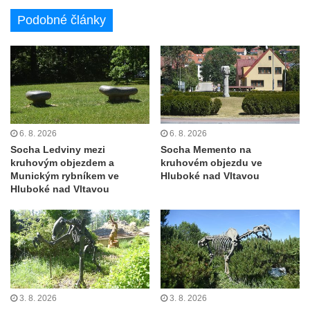
Sloup Nejsvětější Trojice ve Varnsdorfu
Podobné články
Sloup Panny Marie v Kraslicích
Sloup se sochou Krista Salvátora v
Jablonném v Podještědí
Sloup Nejsvětější Trojice u zámečku Pachtů
z Rájova v Jablonném v Podještědí
Sloup se sochou svatého Vavřince v
6. 8. 2026
6. 8. 2026
Jiřetíně pod Jedlovou
Socha Ledviny mezi
Socha Memento na
kruhovým objezdem a
kruhovém objezdu ve
Sloup archanděla Michaela v Nejdku
Munickým rybníkem ve
Hluboké nad Vltavou
Sloup Panny Marie v Nejdku
Hluboké nad Vltavou
Sloup Nejsvětější Trojice v Nejdku
Sloup Panny Marie v Pardubicích
Sloup Nejsvětější Trojice v Náchodě
Sloup Panny Marie v Náchodě
Sloup Panny Marie v Rokycanech
3. 8. 2026
3. 8. 2026