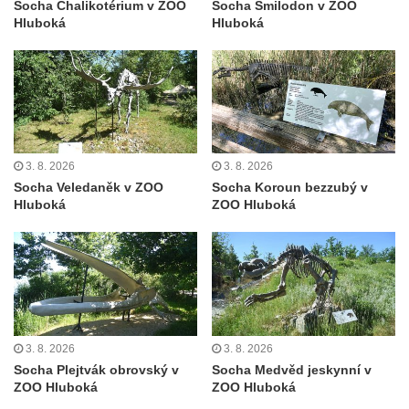
Socha Chalikotérium v ZOO
Socha Smilodon v ZOO
Sloup Panny Marie v Sokolově
Hluboká
Hluboká
Sloup Nejsvětější Trojice v Rumburku
Sloup Nejsvětější Trojice ve Šluknově
Sloup Nejsvětější Trojice v Kadani
3. 8. 2026
3. 8. 2026
Socha Veledaněk v ZOO
Socha Koroun bezzubý v
Hluboká
ZOO Hluboká
3. 8. 2026
3. 8. 2026
Socha Plejtvák obrovský v
Socha Medvěd jeskynní v
ZOO Hluboká
ZOO Hluboká