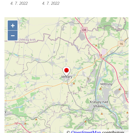
4. 7. 2022
4. 7. 2022
Nanebevzetí Panny Marie v Žatci
Socha svatého Františka z Assisi u kostela
Nanebevzetí Panny Marie v Žatci
Sloupová Boží muka s reliéfy ve Skalici u
České Lípy
Sloup s kaplicí (boží muka) v Rooseveltově
ulici v Českém Krumlově
Sloup s kaplicí (boží muka) v Horní ulici v
Českém Krumlově
Sloup Panny Marie v Mostě
Sloup se sochou Anny Samotřetí v Mostě
Sloup Panny Marie v Černovicích u
Chomutova
Sloup se sochou Krista v České Lípě
Sloup Nejsvětější trojice náměstí Tomáše