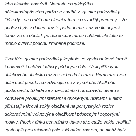
jeho hlavním náměstí. Namísto obvyklejšího
Sloup Panny Marie jižně od Ploskovic
několikastupňového pódia se zdvíhá z vysoké podezdívky.
Sloup svatého Jana Nepomuckého v
Důvody snad můžeme hledat v tom, co uvádějí prameny – že
Budyni nad Ohří
podloží bylo v daném místě podmáčené, což vedlo nejen k
Sloup Panny Marie v klášteře v Oseku
tomu, že se obelisk po dokončení mírně naklonil, ale také to
mohlo ovlivnit podobu zmíněné podnože.
Sloup Panny Marie se sochami svatého
Jana Nepomuckého a svatého Vavřince ve
Tvar této vysoké podezdívky kopíruje ve zjednodušené formě
Chcebuzi
konvexně-konkávní křivky půdorysu dolní části pilíře typu
Sloup Panny Marie na Mírovém náměstí v
oblakového obelisku rozvrženého do tří etáží. První etáž tvoří
Lounech
dolní část podstavce zdvíhající se z vysokého hladkého
Sloup se sochou Piety u hřbitova ve
postamentu. Skládá se z centrálního hranolového útvaru s
Strupčicích
konkávně proláklými stěnami a okosenými hranami, k nimž
Sloup Nejsvětější Trojice na rozcestí v
přirůstají válcové sokly obložené na pomyslných rozích
Hošnicích
dekorativními volutovými obložkami zdobenými copovými
Sloup Panny Marie v Třebenicích
motivy. Plochy dříku centrálního útvaru této etáže soklu vyplňují
vystouplá prokrajovaná pole s lištovým rámem, do nichž byly
Sloup s kaplicí (boží muka) u kostela