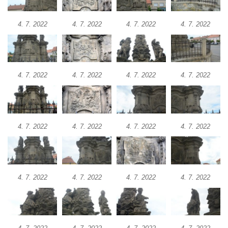
Sloup svatého Jana Nepomuckého v
4. 7. 2022
4. 7. 2022
4. 7. 2022
4. 7. 2022
Rokycanech
Sloup Panny Marie v Červeném Hrádku
Sloup se sochou Piety v Jirkově
Torzo sloupu neznámého určení v Klášterci
4. 7. 2022
4. 7. 2022
4. 7. 2022
4. 7. 2022
nad Ohří
Sloup Panny Marie v Libochovicích
Sloup Panny Marie v Litoměřicích
4. 7. 2022
4. 7. 2022
4. 7. 2022
4. 7. 2022
Sloupová boží muka s reliéfy v Jáchymově
Sloup Nejsvětější Trojice v Jáchymově
Sloup Nejsvětější Trojice ve Valči
4. 7. 2022
4. 7. 2022
4. 7. 2022
4. 7. 2022
Sloup Panny Marie ve Valči
Sloup svatého Jana Nepomuckého v Horní
Blatné
Sloup Panny Marie Polické v Horní Polici