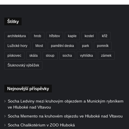
Štítky
architektura
hrob
hřbitov
kaple
kostel
kříž
Lužické hory
Most
pamětní deska
park
pomník
pískovec
skála
sloup
socha
vyhlídka
zámek
Šluknovský výběžek
Nejnovější příspěvky
Socha Ledviny mezi kruhovým objezdem a Munickým rybníkem
ve Hluboké nad Vltavou
Socha Memento na kruhovém objezdu ve Hluboké nad Vltavou
Socha Chalikotérium v ZOO Hluboká