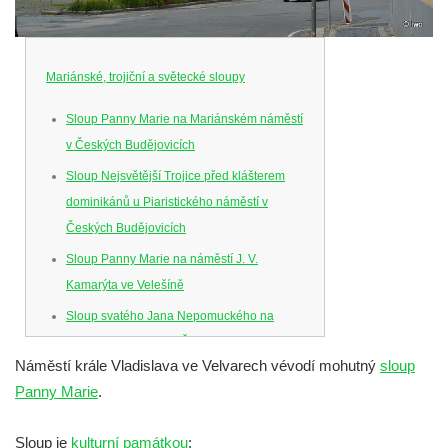
Mariánské, trojiční a světecké sloupy
Sloup Panny Marie na Mariánském náměstí
v Českých Budějovicích
Sloup Nejsvětější Trojice před klášterem
dominikánů u Piaristického náměstí v
Českých Budějovicích
Sloup Panny Marie na náměstí J. V.
Kamarýta ve Velešíně
Sloup svatého Jana Nepomuckého na
náměstí J. Gurreho v Římově
Náměstí krále Vladislava ve Velvarech vévodí mohutný
sloup
Sloup Nejsvětější Trojice v Mirošovicích
Panny Marie
.
Sloup se sochou Bolestného Krista (Ecce
Homo) na zahradě zámku Chrámce
Sloup je
kulturní památkou
: