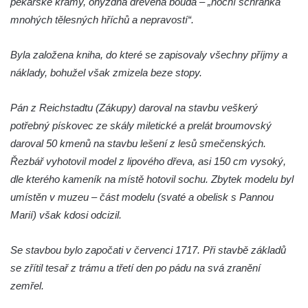
pekařské krámy, ohyzdná dřevěná bouda – „noční schránka
Sloup Panny Marie v Osečné
mnohých tělesných hříchů a nepravostí“.
Sloup svatého Antonína Paduánského v
Byla založena kniha, do které se zapisovaly všechny příjmy a
Kopci
náklady, bohužel však zmizela beze stopy.
Sloup Panny Marie ve Zdislavě
(Schönbach)
Pán z Reichstadtu (Zákupy) daroval na stavbu veškerý
Boží muka v Hejnicích
potřebný pískovec ze skály miletické a prelát broumovský
Sloup Panny Marie v Hejnicích
daroval 50 kmenů na stavbu lešení z lesů smečenských.
Řezbář vyhotovil model z lipového dřeva, asi 150 cm vysoký,
Sloup Panny Marie v Horní Světlé
dle kterého kameník na místě hotovil sochu. Zbytek modelu byl
Sloup (pilíř) svatého Jana Nepomuckého
umístěn v muzeu – část modelu (svaté a obelisk s Pannou
na náměstí Svobody v Plané
Marií) však kdosi odcizil.
Sloup svatého Jana Nepomuckého v Plané
Sloup se sochou Bolestného Krista (Ecce
Se stavbou bylo započati v červenci 1717. Při stavbě základů
Homo) v Krompachu
se zřítil tesař z trámu a třetí den po pádu na svá zranění
Sloup Panny Marie Bolestné v Chodové
zemřel.
Plané