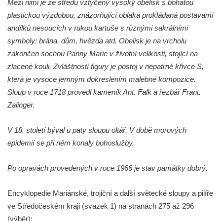
Mezi nimi je ze středu vztyčený vysoký obelisk s bohatou
Sloup s kaplicí (boží muka) v Jablonném v
plastickou výzdobou, znázorňující oblaka prokládaná postavami
Podještědí – Markvarticích u Palmeho
andílků nesoucích v rukou kartuše s různými sakrálními
dvora
symboly: brána, dům, hvězda atd. Obelisk je na vrcholu
Sloup Panny Marie v zámecké zahradě v
zakončen sochou Panny Marie v životní velikosti, stojící na
Teplicích
zlacené kouli. Zvláštností figury je postoj v nepatrné křivce S,
Sloup Nejsvětější Trojice se svatým
která je vysoce jemným dokreslením malebné kompozice.
Františkem Xaverským v zámeckém parku v
Sloup v roce 1718 provedl kameník Ant. Falk a řezbář Frant.
Duchcově
Zalinger.
Sloup svatého Vavřince u náměstí Jiřího z
Poděbrad v Duchcově
V 18. století býval u paty sloupu oltář. V době morových
epidemií se při něm konaly bohoslužby.
Sloup Nejsvětější Trojice na Krakonošově
náměstí v Trutnově
Po opravách provedených v roce 1966 je stav památky dobrý.
Sloup Panny Marie na Dolním náměstí v
Olomouci
Encyklopedie Mariánské, trojiční a další světecké sloupy a pilíře
Sloup Panny Marie na Masarykově náměstí
ve Středočeském kraji (svazek 1) na stranách 275 až 296
ve Vyškově
(výběr):