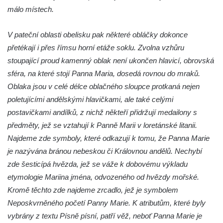
Sloup s kaplicí (boží muka) ve Lvové
málo místech.
Sloup Nejsvětější Trojice v Zákupech
V pateční oblasti obelisku pak některé obláčky dokonce
Sloup Panny Marie v Okrouhlické ulici v
přetékají i přes římsu horní etáže soklu. Zvolna vzhůru
Mimoni
stoupající proud kamenný oblak není ukončen hlavicí, obrovská
Sloup se sochou Anny Samotřetí v Hrádku
sféra, na které stojí Panna Maria, dosedá rovnou do mraků.
nad Nisou
Oblaka jsou v celé délce oblačného sloupce protkaná nejen
Sloup Panny Marie v Bělé pod Bezdězem
poletujícími andělskými hlavičkami, ale také celými
Sloup s kaplicí (boží muka) u Hvězdy
postavičkami andílků, z nichž někteří přidržují medailony s
Sloup s kaplicí (boží muka) v Kyjích
předměty, jež se vztahují k Panně Marii v loretánské litanii.
Sloup Panny Marie v Třebechovicích pod
Najdeme zde symboly, které odkazují k tomu, že Panna Marie
Orebem
je nazývána bránou nebeskou či Královnou andělů. Nechybí
zde šesticípá hvězda, jež se váže k dobovému výkladu
Sloup Nejsvětější Trojice v Třebechovicích
etymologie Mariina jména, odvozeného od hvězdy mořské.
pod Orebem
Kromě těchto zde najdeme zrcadlo, jež je symbolem
Sloup s kaplicí (boží muka) Kamenická
Neposkvrněného početí Panny Marie. K atributům, které byly
Nová Víska
vybrány z textu Písně písní, patří věž, neboť Panna Marie je
Sloup svatého Floriana v Potštejně