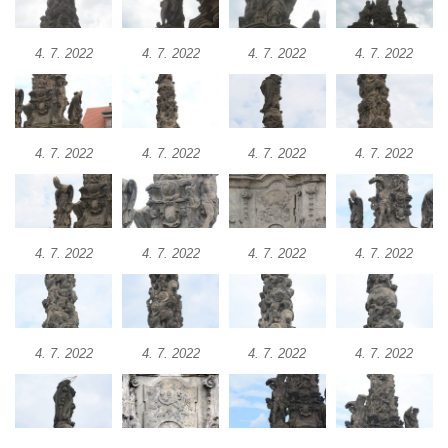
Sloup Nejsvětější Trojice v Kynšperku nad
Ohří
4. 7. 2022
4. 7. 2022
4. 7. 2022
4. 7. 2022
Sloup Panny Marie ve Stříbře
Sloup svatého Floriána v Bezdružicích
Sloup Nejsvětější Trojice ve Žluticích
Sloup Panny Marie s Ježíškem u hřbitova v
4. 7. 2022
4. 7. 2022
4. 7. 2022
4. 7. 2022
Místě
Sloup se sochami Ukřižovaného a Bolestné
Panny Marie u hřbitova v Místě
4. 7. 2022
4. 7. 2022
4. 7. 2022
4. 7. 2022
Sloup se sochou Ukřižovaného u hřbitova v
Místě
Pilíř s Ukřižovaným a reliéfem Bolestné
Panny Marie v Místě
4. 7. 2022
4. 7. 2022
4. 7. 2022
4. 7. 2022
Sloup s kaplicemi v Místě
Sloup Nejsvětější Trojice v Místě
Sloup se sochou Ukřižovaného v Místě