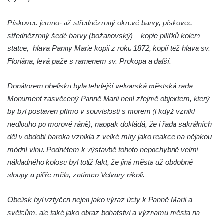
Sloup Panny Marie na Masarykově náměstí
v Hodoníně
Pískovec jemno- až střednězrnný okrové barvy, pískovec
Sloup svatého Františka Xaverského v
střednězrnný šedé barvy (božanovský) – kopie pilířků kolem
Krupce
statue, hlava Panny Marie kopií z roku 1872, kopií též hlava sv.
Floriána, levá paže s ramenem sv. Prokopa a další.
Sloup svatého Václava u kostela svatých
Šimona a Judy v Lenešicích
Donátorem obelisku byla tehdejší velvarská městská rada.
Sloup svatého Isidora u hřbitova Šlapanice
Monument zasvěcený Panně Marii není zřejmě objektem, který
Sloup Panny Marie na hřbitově ve Slaném
by byl postaven přímo v souvislosti s morem (i když vznikl
Sloup Panny Marie na Husově náměstí v
nedlouho po morové ráně), naopak dokládá, že i řada sakrálních
Rakovníku
děl v období baroka vznikla z velké míry jako reakce na nějakou
Sloup Panny Marie na náměstí krále
módní vlnu. Podnětem k výstavbě tohoto nepochybně velmi
Vladislava ve Velvarech
nákladného kolosu byl totiž fakt, že jiná města už obdobné
sloupy a pilíře měla, zatímco Velvary nikoli.
Sloup Nejsvětější Trojice v zahradě domu
čp. 174 na návsi v Podsedicích
Obelisk byl vztyčen nejen jako výraz úcty k Panně Marii a
Sloup svatého Floriána a svatého Vavřince
světcům, ale také jako obraz bohatství a významu města na
v Pnětlukách u Podsedic