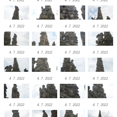
4. 7. 2022
4. 7. 2022
4. 7. 2022
4. 7. 2022
Sloup Panny Marie v Horní Polici
Sloup se sochou svatého Šebestiána v
Žandově
4. 7. 2022
4. 7. 2022
4. 7. 2022
4. 7. 2022
Sloup Panny Marie u Černýše
Sloup Panny Marie v Okounově
Sloup Panny Marie v Hradci Králové
4. 7. 2022
4. 7. 2022
4. 7. 2022
4. 7. 2022
Sloup Panny Marie v Turnově
Sloup s kaplicí v Železném Brodě
Sloup s kaplicí v Hořicích
4. 7. 2022
4. 7. 2022
4. 7. 2022
4. 7. 2022
Sloup Panny Marie v Semilech
Sloup Panny Marie v Benešově nad
Ploučnicí
Sloup Panny Marie v Cebivi
4. 7. 2022
4. 7. 2022
4. 7. 2022
4. 7. 2022
Sloup Panny Marie v Kynšperku nad Ohří