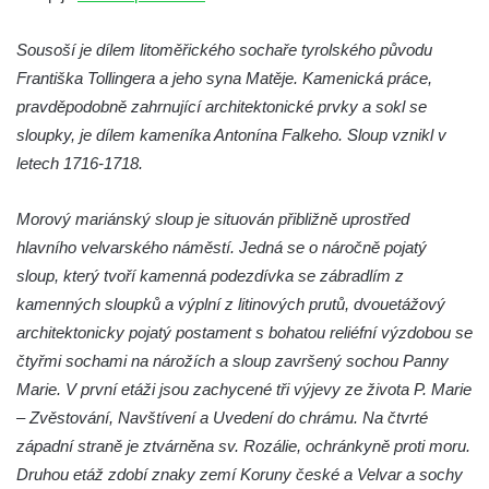
Sloup Nejsvětější Trojice na náměstí
Republiky v Duchcově
Sousoší je dílem litoměřického sochaře tyrolského původu
Františka Tollingera a jeho syna Matěje. Kamenická práce,
Sloup Panny Marie u kostela Nalezení
pravděpodobně zahrnující architektonické prvky a sokl se
svatého Kříže ve Frýdlantu
sloupky, je dílem kameníka Antonína Falkeho. Sloup vznikl v
Sloup Panny Marie v Hostinném
letech 1716-1718.
Sloup Nejsvětější Trojice v Krásné u
Pěnčína
Morový mariánský sloup je situován přibližně uprostřed
Sloup s krucifixem u kostela svatého
hlavního velvarského náměstí. Jedná se o náročně pojatý
Vavřince v Teplicích nad Metují
sloup, který tvoří kamenná podezdívka se zábradlím z
Selendrův sloup před klášterem
kamenných sloupků a výplní z litinových prutů, dvouetážový
benediktýnů v Polici nad Metují
architektonicky pojatý postament s bohatou reliéfní výzdobou se
čtyřmi sochami na nárožích a sloup završený sochou Panny
Sloup Panny Marie Bolestné v Polici nad
Marie. V první etáži jsou zachycené tři výjevy ze života P. Marie
Metují
– Zvěstování, Navštívení a Uvedení do chrámu. Na čtvrté
Sloup svaté Barbory v zámecké zahradě v
západní straně je ztvárněna sv. Rozálie, ochránkyně proti moru.
Teplicích
Druhou etáž zdobí znaky zemí Koruny české a Velvar a sochy
Sloup Nejsvětější Trojice před zámkem v