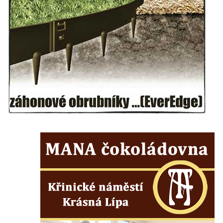
Sloup Panny Marie v Holanech
Sloup Panny Marie v Milhostově
Sloup Nejsvětější Trojice v Blíževedlech
Sloup Nejsvětější Trojice v Chomutově
Sloup svatého Floriána v Chomutově
Sloup Panny Marie v Lokti
Sloup Nejsvětější trojice v Lokti
Sloup Nejsvětější trojice v Krásně
Sloup Nejsvětější Trojice v Horním
Slavkově
Sloup Nejsvětější trojice ve Městě Touškově
Sloup Panny Marie v Plzni
Sloup Panny Marie ve Sloupu v Čechách
Sloup Nejsvětější Trojice s korunováním
Panny Marie v Karlových Varech