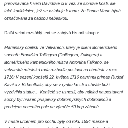
přirovnávána k věži Davidově či k věži ze slonové kosti, ale
Sloup Panny Marie v Liberci u kostela
také kadidelnice, jež se vztahuje k tomu, že Panna Marie bývá
Nalezení svatého Kříže
označována za nádobu nebeskou.
Sloup Nejsvětější Trojice v Bakově nad
Jizerou
Další velmi rozsáhlý text se zabývá historií sloupu:
Sloup Panny Marie v Miletíně
Mariánský obelisk ve Velvarech, který je dílem litoměřického
Sloup Panny Marie v Lomnici nad Popelkou
sochaře Františka Tollingera (Dallingera, Zalingera) a
Sloup Panny Marie v Novém Bydžově
litoměřického kamenického mistra Antonína Falkeho, se
Sloup (pilíř) Panny Marie v Jezvé
velvarská městská rada rozhodla postavit na náměstí v roce
Sloup Panny Marie v Horní Libchavě
1716: V sezení konšelů 22. května 1716 navrhnul primas Rudolf
Kavika z Birkenthalu, aby se v rynku ke cti a chvále boží
Sloup Panny Marie v Markvarticích
vyzdvihla statue… Konšelé se usnesli, aby náklad na postavení
Sloup Panny Marie v Hodkovicích nad
sochy byl hražen příspěvky dobromyslných dobrodinců a
Mohelkou
prodejem obecního pole ve výměře 50 kop záhonů.
Sloup Panny Marie v Českém Dubu
Sloup s kaplicí (boží muka) u silnice do
V místě určeném pro sochu byly od roku 1694 masné a
Petrovic