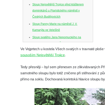
Sloup Nejsvětější Trojice před klášterem
dominikánů u Piaristického náměstí v
Českých Budějovicích
Sloup Panny Marie na náměstí J. V.
Kamarýta ve Velešíně
Sloup svatého Jana Nepomuckého na
náměstí J. Gurreho v Římově
Ve Vejprtech u kostela Všech svatých v travnaté ploš
Sloup Nejsvětější Trojice v Mirošovicích
sousoším Nejsvětější Trojice
.
Sloup se sochou Bolestného Krista (Ecce
Homo) na zahradě zámku Chrámce
Tedy přesněji – byl sem přenesen ze zlikvidovaných Přís
Sloup Nejsvětější Trojice na náměstí
samotného sloupu bylo totiž zničeno při stěhování z p
Republiky v Duchcově
přímo na soklu. Dochovaná korintská hlavice sloupu b
Sloup Panny Marie u kostela Nalezení
svatého Kříže ve Frýdlantu
Sloup Panny Marie v Hostinném