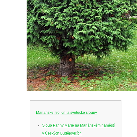
Mariánské, trojiční a světecké sloupy
Sloup Panny Marie na Mariánském náměstí
v Českých Budějovicích