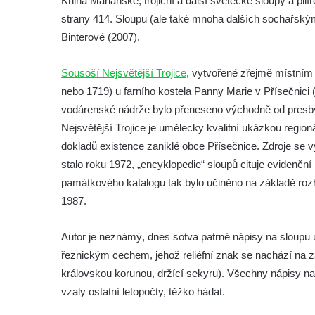
Kniha Mariánské, trojiční a další světecké sloupy a pilí
Sloup se sochou Piety v Kostelní ulici ve
strany 414. Sloupu (ale také mnoha dalších sochařský
Strupčicích
Binterové (2007).
Sloup Panny Marie u kaple v Brníkově
Socha svatého Prokopa na návsi v
Sousoší Nejsvětější Trojice
, vytvořené zřejmě místním
Ředhošti
nebo 1719) u farního kostela Panny Marie v Přísečnici (
vodárenské nádrže bylo přeneseno východně od presby
Sloup se sochou Piety na Mírovém náměstí
Nejsvětější Trojice je umělecky kvalitní ukázkou regio
v Postoloprtech
dokladů existence zaniklé obce Přísečnice. Zdroje se vý
Sloup svatého Václava u hřbitova v
stalo roku 1972, „encyklopedie“ sloupů cituje evidenční
Postoloprtech
památkového katalogu tak bylo učiněno na základě roz
Sloup Panny Marie na jižním okraji Mařenic
1987.
Sloup s kaplicí (boží muka) v Jablonném v
Podještědí – Markvarticích u Palmeho
Autor je neznámý, dnes sotva patrné nápisy na sloupu 
dvora
řeznickým cechem, jehož reliéfní znak se nachází na 
Sloup Panny Marie v zámecké zahradě v
královskou korunou, držící sekyru). Všechny nápisy n
Teplicích
vzaly ostatní letopočty, těžko hádat.
Sloup Nejsvětější Trojice se svatým