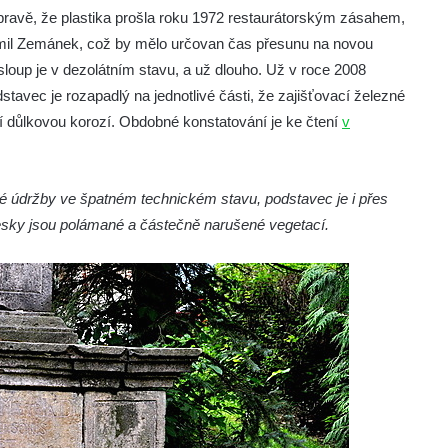
ravě, že plastika prošla roku 1972 restaurátorským zásahem,
humil Zemánek, což by mělo určovan čas přesunu na novou
sloup je v dezolátním stavu, a už dlouho. Už v roce 2008
tavec je rozapadlý na jednotlivé části, že zajišťovací železné
í důlkovou korozí. Obdobné konstatování je ke čtení
v
é údržby ve špatném technickém stavu, podstavec je i přes
desky jsou polámané a částečně narušené vegetací.