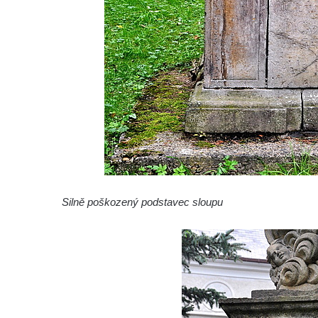
Sloup svatého Isidora u hřbitova Šlapanice
Sloup Panny Marie na hřbitově ve Slaném
Sloup Panny Marie na Husově náměstí v
Rakovníku
Sloup Panny Marie na náměstí krále
Vladislava ve Velvarech
Sloup Nejsvětější Trojice v zahradě domu
čp. 174 na návsi v Podsedicích
Sloup svatého Floriána a svatého Vavřince
Silně poškozený podstavec sloupu
v Pnětlukách u Podsedic
Sloup Panny Marie jižně od Ploskovic
Sloup svatého Jana Nepomuckého v
Budyni nad Ohří
Sloup Panny Marie v klášteře v Oseku
Sloup Panny Marie se sochami svatého