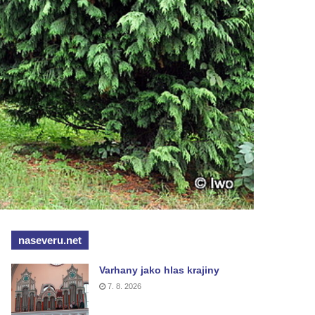
naseveru.net
Varhany jako hlas krajiny
7. 8. 2026