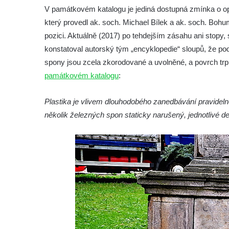
V památkovém katalogu je jediná dostupná zmínka o op
Františkem Xaverským v zámeckém parku v
který provedl ak. soch. Michael Bílek a ak. soch. Bo
Duchcově
pozici. Aktuálně (2017) po tehdejším zásahu ani stopy, 
Sloup svatého Vavřince u náměstí Jiřího z
konstatoval autorský tým „encyklopedie“ sloupů, že pods
Poděbrad v Duchcově
spony jsou zcela zkorodované a uvolněné, a povrch trp
Sloup Nejsvětější Trojice na Krakonošově
památkovém katalogu
:
náměstí v Trutnově
Sloup Panny Marie na Dolním náměstí v
Plastika je vlivem dlouhodobého zanedbávání pravideln
Olomouci
několik železných spon staticky narušený, jednotlivé 
Sloup Panny Marie na Masarykově náměstí
ve Vyškově
Sloup Panny Marie na Masarykově náměstí
v Hodoníně
Sloup svatého Františka Xaverského v
Krupce
Sloup svatého Václava u kostela svatých
Šimona a Judy v Lenešicích