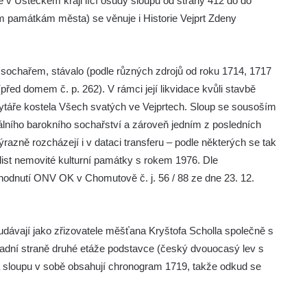
ře v Ústeckém kraji líčí osudy sloupu od strany 412 do do
m památkám města) se věnuje i Historie Vejprt Zdeny
 sochařem, stávalo (podle různých zdrojů od roku 1714, 1717
před domem č. p. 262). V rámci její likvidace kvůli stavbě
táře kostela Všech svatých ve Vejprtech. Sloup se sousoším
nálního barokního sochařství a zároveň jedním z posledních
razně rozcházejí i v dataci transferu – podle některých se tak
 list nemovité kulturní památky s rokem 1976. Dle
hodnutí ONV OK v Chomutově č. j. 56 / 88 ze dne 23. 12.
udávají jako zřizovatele měšťana Kryštofa Scholla společně s
zadní straně druhé etáže podstavce (český dvouocasý lev s
a sloupu v sobě obsahují chronogram 1719, takže odkud se