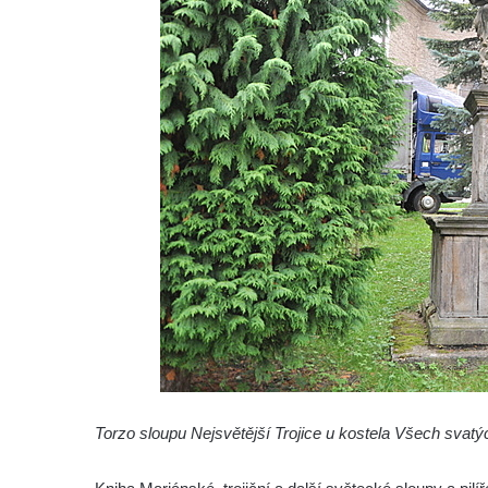
Sloup Nejsvětější Trojice v Krásné u
Pěnčína
Sloup s krucifixem u kostela svatého
Vavřince v Teplicích nad Metují
Selendrův sloup před klášterem
benediktýnů v Polici nad Metují
Sloup Panny Marie Bolestné v Polici nad
Metují
Sloup svaté Barbory v zámecké zahradě v
Teplicích
Sloup Nejsvětější Trojice před zámkem v
Cítolibech
Sloup Nejsvětější Trojice na Tyršově
náměstí v Cítolibech
Torzo sloupu Nejsvětější Trojice u kostela Všech svatý
Torzo sloupu svatého Josefa na návsi ve
Strupčicích (dnes kříž)