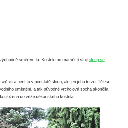
e východně směrem ke Kostelnímu náměstí stojí
sloup se
ečnic a není to v podstatě sloup, ale jen jeho torzo. Těleso
ůvodního umístění, a tak původně vrcholová socha skončila
yla uložena do věže děkanského kostela.