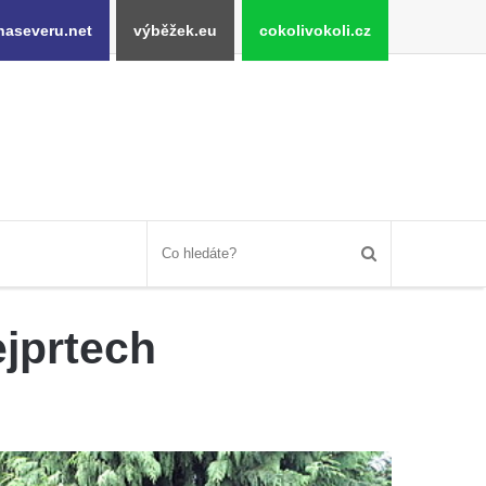
naseveru.net
výběžek.eu
cokolivokoli.cz
ejprtech