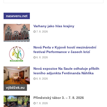
ve Vyškově
Sloup Panny Marie na Masarykově náměstí
naseveru.net
v Hodoníně
Sloup svatého Františka Xaverského v
Varhany jako hlas krajiny
Krupce
7. 8. 2026
Sloup svatého Václava u kostela svatých
Šimona a Judy v Lenešicích
Nová Perla v Kyjově hostí mezinárodní
festival Performance v časech krizí
Sloup svatého Isidora u hřbitova Šlapanice
6. 8. 2026
Sloup Panny Marie na hřbitově ve Slaném
Sloup Panny Marie na Husově náměstí v
Nová expozice Na Saule odhaluje příběh
lesního adjunkta Ferdinanda Náhlíka
Rakovníku
6. 8. 2026
Sloup Panny Marie na náměstí krále
Vladislava ve Velvarech
výběžek.eu
Sloup Nejsvětější Trojice v zahradě domu
Příměstský tábor 3. – 7. 8. 2026
čp. 174 na návsi v Podsedicích
7. 8. 2026