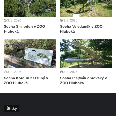
Nová Víska
Sloup svatého Floriana v Potštejně
Sloup Panny Marie v Liberci u kostela
3. 8. 2026
3. 8. 2026
Nalezení svatého Kříže
Socha Smilodon v ZOO
Socha Veledaněk v ZOO
Hluboká
Hluboká
Sloup Nejsvětější Trojice v Bakově nad
Jizerou
Sloup Panny Marie v Miletíně
Sloup Panny Marie v Lomnici nad Popelkou
Sloup Panny Marie v Novém Bydžově
Sloup (pilíř) Panny Marie v Jezvé
3. 8. 2026
3. 8. 2026
Socha Koroun bezzubý v
Socha Plejtvák obrovský v
Sloup Panny Marie v Horní Libchavě
ZOO Hluboká
ZOO Hluboká
Sloup Panny Marie v Markvarticích
Sloup Panny Marie v Hodkovicích nad
Mohelkou
Štítky
Sloup Panny Marie v Českém Dubu