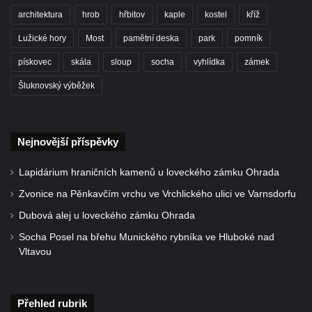
Sloup s kaplicí (boží muka) u silnice do
architektura
hrob
hřbitov
kaple
kostel
kříž
Petrovic
Lužické hory
Most
pamětní deska
park
pomník
Sloup Panny Marie v Osečné
pískovec
skála
sloup
socha
vyhlídka
zámek
Sloup svatého Antonína Paduánského v
Kopci
Šluknovský výběžek
Sloup Panny Marie ve Zdislavě
(Schönbach)
Nejnovější příspěvky
Boží muka v Hejnicích
Sloup Panny Marie v Hejnicích
Lapidárium hraničních kamenů u loveckého zámku Ohrada
Sloup Panny Marie v Horní Světlé
Zvonice na Pěnkavčím vrchu ve Vrchlického ulici ve Varnsdorfu
Sloup (pilíř) svatého Jana Nepomuckého
Dubová alej u loveckého zámku Ohrada
na náměstí Svobody v Plané
Socha Posel na břehu Munického rybníka ve Hluboké nad
Sloup svatého Jana Nepomuckého v Plané
Vltavou
Sloup se sochou Bolestného Krista (Ecce
Homo) v Krompachu
Přehled rubrik
Sloup Panny Marie Bolestné v Chodové