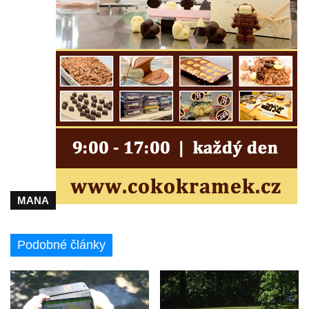
Sloup svatého Jana Nepomuckého v
Janské
Sloup svatého Jana Nepomuckého v
Roudnici nad Labem
Sloup se sochou svatého Vavřince v
Roudnici nad Labem
Sloup svatého Václava v Kamenici u Zákup
Sloup Panny Marie v údolí Kamenického
potoka u Zákup
Sloup sv. Judy Tadeáše v Nábřežní ulici v
MANA
Zákupech
Sloup s (chybějící) sochou sv. Jana
Podobné články
Nepomuckého u Bredovského letohrádku
Sloup s kaplicí (boží muka) u Rynoltic
Sloup s kaplicí (boží muka) v Jablonném v