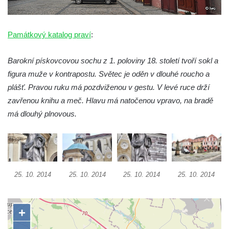
Sloup Nejsvětější Trojice před zámkem v
Cítolibech
Památkový katalog praví
:
Sloup Nejsvětější Trojice na Tyršově
náměstí v Cítolibech
Barokní pískovcovou sochu z 1. poloviny 18. století tvoří sokl a
figura muže v kontrapostu. Světec je oděn v dlouhé roucho a
Torzo sloupu svatého Josefa na návsi ve
plášť. Pravou ruku má pozdviženou v gestu. V levé ruce drží
Strupčicích (dnes kříž)
zavřenou knihu a meč. Hlavu má natočenou vpravo, na bradě
Sloup se sochou Piety v Kostelní ulici ve
má dlouhý plnovous.
Strupčicích
Sloup Panny Marie u kaple v Brníkově
Socha svatého Prokopa na návsi v
Ředhošti
25. 10. 2014
25. 10. 2014
25. 10. 2014
25. 10. 2014
Sloup se sochou Piety na Mírovém náměstí
v Postoloprtech
Sloup svatého Václava u hřbitova v
Postoloprtech