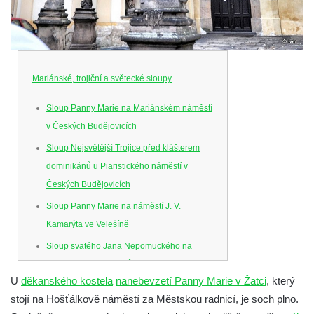
Mariánské, trojiční a světecké sloupy
Sloup Panny Marie na Mariánském náměstí
v Českých Budějovicích
Sloup Nejsvětější Trojice před klášterem
dominikánů u Piaristického náměstí v
Českých Budějovicích
Sloup Panny Marie na náměstí J. V.
Kamarýta ve Velešíně
Sloup svatého Jana Nepomuckého na
náměstí J. Gurreho v Římově
U
děkanského kostela
nanebevzetí Panny Marie v Žatci
, který
Sloup Nejsvětější Trojice v Mirošovicích
stojí na Hošťálkově náměstí za Městskou radnicí, je soch plno.
Sloup se sochou Bolestného Krista (Ecce