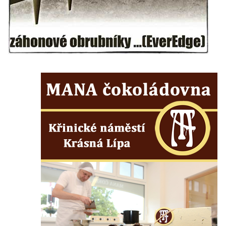
Sloup s kaplicí (boží muka) u kostela
svatého Stanislava v Měrunicích
Sloup Panny Marie v klášteře v Oseku
Sloup s reliéfem Panny Marie v Oseku
Sloup se sochou Piety ve Chlumci
Sloup svatého Prokopa na 2. náměstí v
Mostě
Sloup s kaplicí (boží muka) v ulici ČSLA v
Bohušovicích nad Ohří
Sloup svatého Antonína Paduánského u
polní cesty jihovýchodně od Skalice u
České Lípy
Sloup svatého Václava na Václavském
náměstí v Lovosicích
Sloup svatého Jana Nepomuckého v
Žibřidicích