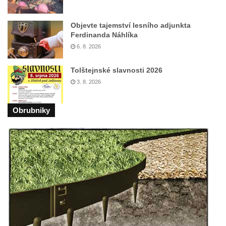
Sloup svatého Floriána a svatého Vavřince
v Pnětlukách u Podsedic
Objevte tajemství lesního adjunkta
Sloup Panny Marie jižně od Ploskovic
Ferdinanda Náhlíka
Sloup svatého Jana Nepomuckého v
6. 8. 2026
Budyni nad Ohří
Tolštejnské slavnosti 2026
Sloup Panny Marie v klášteře v Oseku
3. 8. 2026
Sloup Panny Marie se sochami svatého
Jana Nepomuckého a svatého Vavřince ve
Obrubniky
Chcebuzi
Sloup Panny Marie na Mírovém náměstí v
Lounech
Sloup se sochou Piety u hřbitova ve
Strupčicích
Sloup Nejsvětější Trojice na rozcestí v
Hošnicích
Sloup Panny Marie v Třebenicích