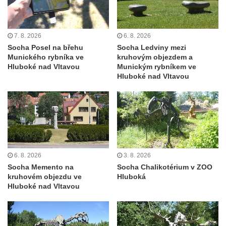
Podještědí – Markvarticích
Sloup s kaplicí (boží muka) ve Lvové
7. 8. 2026
6. 8. 2026
Sloup Nejsvětější Trojice v Zákupech
Socha Posel na břehu
Socha Ledviny mezi
Sloup Panny Marie v Okrouhlické ulici v
Munického rybníka ve
kruhovým objezdem a
Mimoni
Hluboké nad Vltavou
Munickým rybníkem ve
Hluboké nad Vltavou
Sloup se sochou Anny Samotřetí v Hrádku
nad Nisou
Sloup Panny Marie v Bělé pod Bezdězem
Sloup s kaplicí (boží muka) u Hvězdy
Sloup s kaplicí (boží muka) v Kyjích
6. 8. 2026
3. 8. 2026
Sloup Panny Marie v Třebechovicích pod
Socha Memento na
Socha Chalikotérium v ZOO
Orebem
kruhovém objezdu ve
Hluboká
Sloup Nejsvětější Trojice v Třebechovicích
Hluboké nad Vltavou
pod Orebem
Sloup s kaplicí (boží muka) Kamenická