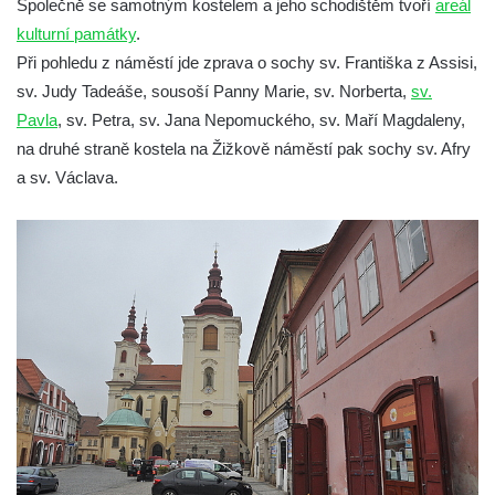
Společně se samotným kostelem a jeho schodištěm tvoří
areál
Homo) na zahradě zámku Chrámce
kulturní památky
.
Sloup Nejsvětější Trojice na náměstí
Při pohledu z náměstí jde zprava o sochy sv. Františka z Assisi,
Republiky v Duchcově
sv. Judy Tadeáše, sousoší Panny Marie, sv. Norberta,
sv.
Sloup Panny Marie u kostela Nalezení
Pavla
, sv. Petra, sv. Jana Nepomuckého, sv. Maří Magdaleny,
svatého Kříže ve Frýdlantu
na druhé straně kostela na Žižkově náměstí pak sochy sv. Afry
a sv. Václava.
Sloup Panny Marie v Hostinném
Sloup Nejsvětější Trojice v Krásné u
Pěnčína
Sloup s krucifixem u kostela svatého
Vavřince v Teplicích nad Metují
Selendrův sloup před klášterem
benediktýnů v Polici nad Metují
Sloup Panny Marie Bolestné v Polici nad
Metují
Sloup svaté Barbory v zámecké zahradě v
Teplicích