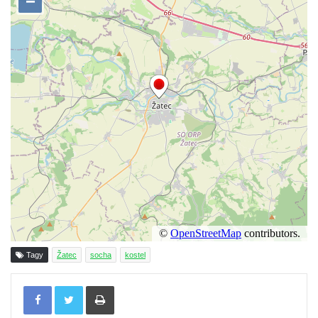
Sloup Panny Marie na jižním okraji Mařenic
Sloup s kaplicí (boží muka) v Jablonném v
Podještědí – Markvarticích u Palmeho
dvora
Sloup Panny Marie v zámecké zahradě v
Teplicích
Sloup Nejsvětější Trojice se svatým
Františkem Xaverským v zámeckém parku v
Duchcově
Sloup svatého Vavřince u náměstí Jiřího z
Poděbrad v Duchcově
Sloup Nejsvětější Trojice na Krakonošově
náměstí v Trutnově
Tagy
Žatec
socha
kostel
Sloup Panny Marie na Dolním náměstí v
Tisknout
Olomouci
Sloup Panny Marie na Masarykově náměstí