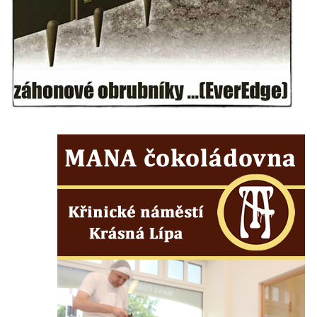
svatého Stanislava v Měrunicích
Sloup Panny Marie v klášteře v Oseku
Sloup s reliéfem Panny Marie v Oseku
Sloup se sochou Piety ve Chlumci
Sloup svatého Prokopa na 2. náměstí v
Mostě
Sloup s kaplicí (boží muka) v ulici ČSLA v
Bohušovicích nad Ohří
Sloup svatého Antonína Paduánského u
polní cesty jihovýchodně od Skalice u
České Lípy
Sloup svatého Václava na Václavském
náměstí v Lovosicích
Sloup svatého Jana Nepomuckého v
Žibřidicích
Sloup svatého Jana Nepomuckého v