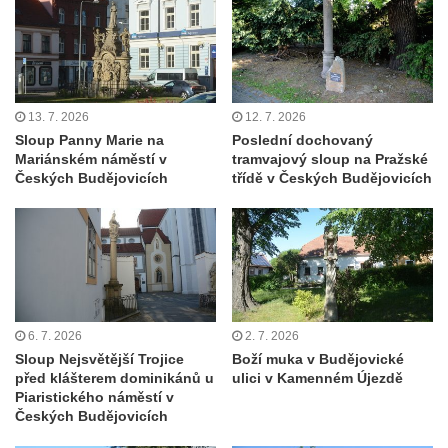
Sloup s kaplicí (boží muka) ve Lvové
Sloup Nejsvětější Trojice v Zákupech
Sloup Panny Marie v Okrouhlické ulici v
Mimoni
13. 7. 2026
12. 7. 2026
Sloup se sochou Anny Samotřetí v Hrádku
Sloup Panny Marie na
Poslední dochovaný
nad Nisou
Mariánském náměstí v
tramvajový sloup na Pražské
Českých Budějovicích
třídě v Českých Budějovicích
Sloup Panny Marie v Bělé pod Bezdězem
Sloup s kaplicí (boží muka) u Hvězdy
Sloup s kaplicí (boží muka) v Kyjích
Sloup Panny Marie v Třebechovicích pod
Orebem
Sloup Nejsvětější Trojice v Třebechovicích
6. 7. 2026
2. 7. 2026
pod Orebem
Sloup Nejsvětější Trojice
Boží muka v Budějovické
před klášterem dominikánů u
ulici v Kamenném Újezdě
Sloup s kaplicí (boží muka) Kamenická
Piaristického náměstí v
Nová Víska
Českých Budějovicích
Sloup svatého Floriana v Potštejně