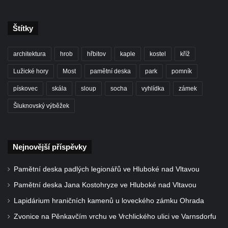
Sloup Panny Marie v Osečné
Štítky
Sloup svatého Antonína Paduánského v
Kopci
architektura
hrob
hřbitov
kaple
kostel
kříž
Sloup Panny Marie ve Zdislavě
(Schönbach)
Lužické hory
Most
pamětní deska
park
pomník
Boží muka v Hejnicích
pískovec
skála
sloup
socha
vyhlídka
zámek
Sloup Panny Marie v Hejnicích
Šluknovský výběžek
Sloup Panny Marie v Horní Světlé
Sloup (pilíř) svatého Jana Nepomuckého
Nejnovější příspěvky
na náměstí Svobody v Plané
Sloup svatého Jana Nepomuckého v Plané
Pamětní deska padlých legionářů ve Hluboké nad Vltavou
Sloup se sochou Bolestného Krista (Ecce
Pamětní deska Jana Kostohryze ve Hluboké nad Vltavou
Homo) v Krompachu
Lapidárium hraničních kamenů u loveckého zámku Ohrada
Sloup Panny Marie Bolestné v Chodové
Zvonice na Pěnkavčím vrchu ve Vrchlického ulici ve Varnsdorfu
Plané