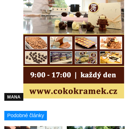
Janské
Sloup svatého Jana Nepomuckého v
Roudnici nad Labem
Sloup se sochou svatého Vavřince v
Roudnici nad Labem
Sloup svatého Václava v Kamenici u Zákup
Sloup Panny Marie v údolí Kamenického
potoka u Zákup
Sloup sv. Judy Tadeáše v Nábřežní ulici v
Zákupech
Sloup s (chybějící) sochou sv. Jana
Nepomuckého u Bredovského letohrádku
MANA
Sloup s kaplicí (boží muka) u Rynoltic
Sloup s kaplicí (boží muka) v Jablonném v
Podobné články
Podještědí – Markvarticích