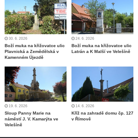
Sloup Panny Marie v Liberci u kostela
Nalezení svatého Kříže
Sloup Nejsvětější Trojice v Bakově nad
Jizerou
30. 6. 2026
24. 6. 2026
Sloup Panny Marie v Miletíně
Boží muka na křižovatce ulic
Boží muka na křižovatce ulic
Plavnická a Zemědělská v
Latrán a K Malší ve Velešíně
Sloup Panny Marie v Lomnici nad Popelkou
Kamenném Újezdě
Sloup Panny Marie v Novém Bydžově
Sloup (pilíř) Panny Marie v Jezvé
Sloup Panny Marie v Horní Libchavě
Sloup Panny Marie v Markvarticích
Sloup Panny Marie v Hodkovicích nad
19. 6. 2026
14. 6. 2026
Mohelkou
Sloup Panny Marie na
Kříž na zahradě domu čp. 127
náměstí J. V. Kamarýta ve
v Římově
Sloup Panny Marie v Českém Dubu
Velešíně
Sloup s kaplicí (boží muka) u silnice do
Petrovic