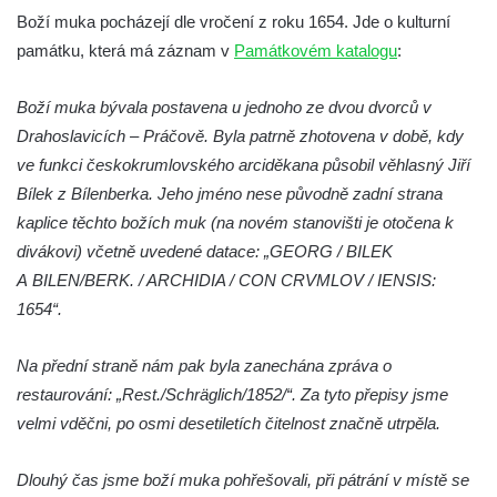
Sloup Nejsvětější Trojice na náměstí
Boží muka pocházejí dle vročení z roku 1654. Jde o kulturní
Republiky v Duchcově
památku, která má záznam v
Památkovém katalogu
:
Sloup Panny Marie u kostela Nalezení
Boží muka bývala postavena u jednoho ze dvou dvorců v
svatého Kříže ve Frýdlantu
Drahoslavicích – Práčově. Byla patrně zhotovena v době, kdy
Sloup Panny Marie v Hostinném
ve funkci českokrumlovského arciděkana působil věhlasný Jiří
Sloup Nejsvětější Trojice v Krásné u
Bílek z Bílenberka. Jeho jméno nese původně zadní strana
Pěnčína
kaplice těchto božích muk (na novém stanovišti je otočena k
Sloup s krucifixem u kostela svatého
divákovi) včetně uvedené datace: „GEORG / BILEK
Vavřince v Teplicích nad Metují
A BILEN/BERK. / ARCHIDIA / CON CRVMLOV / IENSIS:
Selendrův sloup před klášterem
1654“.
benediktýnů v Polici nad Metují
Na přední straně nám pak byla zanechána zpráva o
Sloup Panny Marie Bolestné v Polici nad
restaurování: „Rest./Schräglich/1852/“. Za tyto přepisy jsme
Metují
velmi vděčni, po osmi desetiletích čitelnost značně utrpěla.
Sloup svaté Barbory v zámecké zahradě v
Teplicích
Dlouhý čas jsme boží muka pohřešovali, při pátrání v místě se
Sloup Nejsvětější Trojice před zámkem v