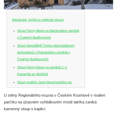
Mariánské, trojiční a světecké sloupy
Sloup Panny Marie na Mariánském náměstí
v Českých Budějovicích
Sloup Nejsvětější Trojice před klášterem
dominikánů u Piaristického náměstí v
Českých Budějovicích
Sloup Panny Marie na náměstí J. V.
Kamarýta ve Velešíně
Sloup svatého Jana Nepomuckého na
náměstí J. Gurreho v Římově
U stěny Regionálního muzea v Českém Krumlově v malém
Sloup Nejsvětější Trojice v Mirošovicích
parčíku na úžasném vyhlídkovém místě takřka zaniká
Sloup se sochou Bolestného Krista (Ecce
kamenný sloup s kaplicí.
Homo) na zahradě zámku Chrámce