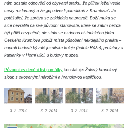
nám dostalo odpovědi od obyvatel statku, že pilířek ležel vedle
Cítolibech
cesty rozlámaný a že „jej odvezli památkáři z Krumlova“. Je
Sloup Nejsvětější Trojice na Tyršově
potěšující, že zpráva se zakládala na pravdě. Boží muka se
náměstí v Cítolibech
sice nevrátila na své původní stanoviště, které se zatím nezdá
Torzo sloupu svatého Josefa na návsi ve
být příliš bezpečné, ale stala se ozdobou historického jádra
Strupčicích (dnes kříž)
Českého Krumlova poblíž místa působení někdejšího preláta –
naproti budově bývalé jezuitské koleje (hotelu Růže), prelatury a
Sloup se sochou Piety v Kostelní ulici ve
kaplanky v Horní ulici, u budovy muzea.
Strupčicích
Sloup Panny Marie u kaple v Brníkově
Původní evidenční list památky
konstatuje:
Žulový hranolový
Socha svatého Prokopa na návsi v
sloup s okosenými nárožími a hranolovou kapličkou.
Ředhošti
Sloup se sochou Piety na Mírovém náměstí
v Postoloprtech
Sloup svatého Václava u hřbitova v
3. 2. 2014
3. 2. 2014
3. 2. 2014
3. 2. 2014
Postoloprtech
Sloup Panny Marie na jižním okraji Mařenic