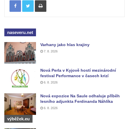
Sloup Panny Marie na Masarykově náměstí
v Hodoníně
Sloup svatého Františka Xaverského v
Krupce
naseveru.net
Sloup svatého Václava u kostela svatých
Šimona a Judy v Lenešicích
Varhany jako hlas krajiny
7. 8. 2026
Sloup svatého Isidora u hřbitova Šlapanice
Sloup Panny Marie na hřbitově ve Slaném
Sloup Panny Marie na Husově náměstí v
Nová Perla v Kyjově hostí mezinárodní
festival Performance v časech krizí
Rakovníku
6. 8. 2026
Sloup Panny Marie na náměstí krále
Vladislava ve Velvarech
Nová expozice Na Saule odhaluje příběh
lesního adjunkta Ferdinanda Náhlíka
Sloup Nejsvětější Trojice v zahradě domu
6. 8. 2026
čp. 174 na návsi v Podsedicích
výběžek.eu
Sloup svatého Floriána a svatého Vavřince
v Pnětlukách u Podsedic