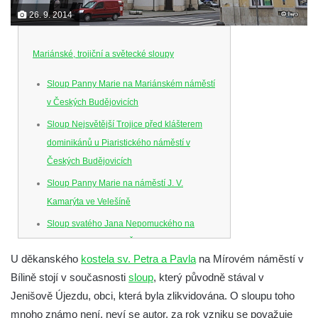
26. 9. 2014
Mariánské, trojiční a světecké sloupy
Sloup Panny Marie na Mariánském náměstí
v Českých Budějovicích
Sloup Nejsvětější Trojice před klášterem
dominikánů u Piaristického náměstí v
Českých Budějovicích
Sloup Panny Marie na náměstí J. V.
Kamarýta ve Velešíně
Sloup svatého Jana Nepomuckého na
náměstí J. Gurreho v Římově
U děkanského
kostela sv. Petra a Pavla
na Mírovém náměstí v
Sloup Nejsvětější Trojice v Mirošovicích
Bílině stojí v současnosti
sloup
, který původně stával v
Sloup se sochou Bolestného Krista (Ecce
Jenišově Újezdu, obci, která byla zlikvidována.
O sloupu toho
Homo) na zahradě zámku Chrámce
mnoho známo není, neví se autor, za rok vzniku se považuje