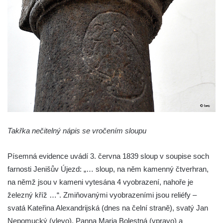
Sloup s kaplicí (boží muka) v Jablonném v
Podještědí – Markvarticích u Palmeho
dvora
Sloup Panny Marie v zámecké zahradě v
Teplicích
Sloup Nejsvětější Trojice se svatým
Františkem Xaverským v zámeckém parku v
Duchcově
Sloup svatého Vavřince u náměstí Jiřího z
Poděbrad v Duchcově
Takřka nečitelný nápis se vročením sloupu
Sloup Nejsvětější Trojice na Krakonošově
Písemná evidence uvádí 3. června 1839 sloup v soupise soch
náměstí v Trutnově
farnosti Jenišův Újezd: „… sloup, na něm kamenný čtverhran,
Sloup Panny Marie na Dolním náměstí v
na němž jsou v kameni vytesána 4 vyobrazení, nahoře je
Olomouci
železný kříž …“. Zmiňovanými vyobrazeními jsou reliéfy –
Sloup Panny Marie na Masarykově náměstí
svatá Kateřina Alexandrijská (dnes na čelní straně), svatý Jan
ve Vyškově
Nepomucký (vlevo), Panna Maria Bolestná (vpravo) a