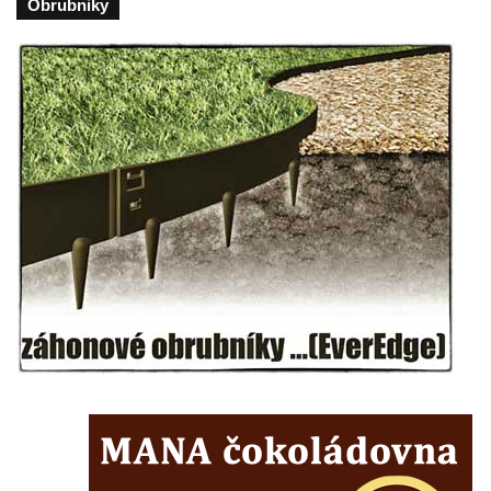
Obrubniky
Nanebevzetí Panny Marie v Žatci
Socha svatého Františka z Assisi u kostela
Nanebevzetí Panny Marie v Žatci
Sloupová Boží muka s reliéfy ve Skalici u
České Lípy
Sloup s kaplicí (boží muka) v Rooseveltově
ulici v Českém Krumlově
Sloup s kaplicí (boží muka) v Horní ulici v
Českém Krumlově
Sloup Panny Marie v Mostě
Sloup se sochou Anny Samotřetí v Mostě
Sloup Panny Marie v Černovicích u
Chomutova
Sloup se sochou Krista v České Lípě
Sloup Nejsvětější trojice náměstí Tomáše