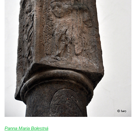
Sloup s kaplicí (boží muka) ve Lvové
Sloup Nejsvětější Trojice v Zákupech
Sloup Panny Marie v Okrouhlické ulici v
Mimoni
Sloup se sochou Anny Samotřetí v Hrádku
nad Nisou
Sloup Panny Marie v Bělé pod Bezdězem
Sloup s kaplicí (boží muka) u Hvězdy
Sloup s kaplicí (boží muka) v Kyjích
Sloup Panny Marie v Třebechovicích pod
Orebem
Sloup Nejsvětější Trojice v Třebechovicích
pod Orebem
Sloup s kaplicí (boží muka) Kamenická
Nová Víska
Panna Maria Bolestná
Sloup svatého Floriana v Potštejně