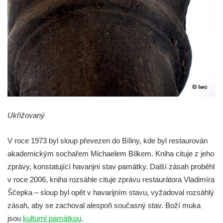
Sloup Panny Marie v Osečné
Sloup svatého Antonína Paduánského v
Kopci
Sloup Panny Marie ve Zdislavě
(Schönbach)
Boží muka v Hejnicích
Sloup Panny Marie v Hejnicích
Ukřižovaný
Sloup Panny Marie v Horní Světlé
Sloup (pilíř) svatého Jana Nepomuckého
V roce 1973 byl sloup převezen do Bíliny, kde byl restaurován
na náměstí Svobody v Plané
akademickým sochařem Michaelem Bílkem. Kniha cituje z jeho
Sloup svatého Jana Nepomuckého v Plané
zprávy, konstatující havarijní stav památky. Další zásah proběhl
Sloup se sochou Bolestného Krista (Ecce
v roce 2006, kniha rozsáhle cituje zprávu restaurátora Vladimíra
Homo) v Krompachu
Ščepka – sloup byl opět v havarijním stavu, vyžadoval rozsáhlý
Sloup Panny Marie Bolestné v Chodové
zásah, aby se zachoval alespoň současný stav. Boží muka
Plané
jsou
kulturní památkou
.