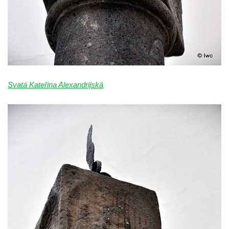
Janské
Sloup svatého Jana Nepomuckého v
Roudnici nad Labem
Sloup se sochou svatého Vavřince v
Roudnici nad Labem
Sloup svatého Václava v Kamenici u Zákup
Svatá Kateřina Alexandrijská
Sloup Panny Marie v údolí Kamenického
potoka u Zákup
Sloup sv. Judy Tadeáše v Nábřežní ulici v
Zákupech
Sloup s (chybějící) sochou sv. Jana
Nepomuckého u Bredovského letohrádku
Sloup s kaplicí (boží muka) u Rynoltic
Sloup s kaplicí (boží muka) v Jablonném v
Podještědí – Markvarticích