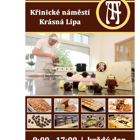
Garrigue Masaryka v České Lípě
Sloup Nejsvětější trojice v Teplicích
Sloup Panny Marie ve Vysokém nad
Jizerou
Sloup svatého Jakuba Většího u Jelení
skály
Sloup Panny Marie s Ježíškem
(Svatohorská Madona) v Klášterci nad Ohří
Sloup Nejsvětější Trojice na náměstí v
Klášterci nad Ohří
Sloup Nejsvětější Trojice v Klášterci nad
Ohří
Sloup Panny Marie s Ježíškem v Klášterci
nad Ohří
Sloup Panny Marie v Mimoni
Sloup Panny Marie v Mnichově Hradišti