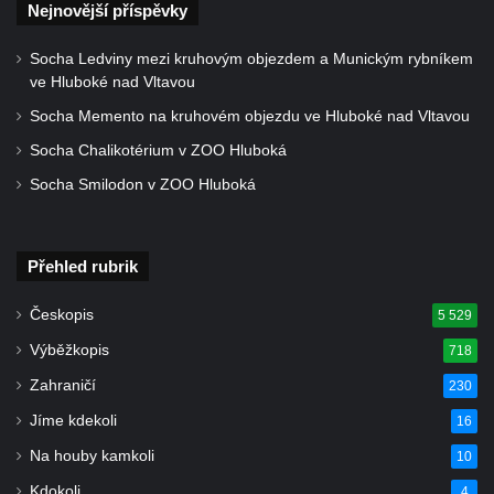
Sloup Nejsvětější Trojice ve Varnsdorfu
Nejnovější příspěvky
Sloup Panny Marie v Kraslicích
Socha Ledviny mezi kruhovým objezdem a Munickým rybníkem
Sloup se sochou Krista Salvátora v
ve Hluboké nad Vltavou
Jablonném v Podještědí
Socha Memento na kruhovém objezdu ve Hluboké nad Vltavou
Sloup Nejsvětější Trojice u zámečku Pachtů
Socha Chalikotérium v ZOO Hluboká
z Rájova v Jablonném v Podještědí
Socha Smilodon v ZOO Hluboká
Sloup se sochou svatého Vavřince v
Jiřetíně pod Jedlovou
Sloup archanděla Michaela v Nejdku
Přehled rubrik
Sloup Panny Marie v Nejdku
Českopis
5 529
Sloup Nejsvětější Trojice v Nejdku
Výběžkopis
718
Sloup Panny Marie v Pardubicích
Zahraničí
230
Sloup Nejsvětější Trojice v Náchodě
Jíme kdekoli
16
Sloup Panny Marie v Náchodě
Na houby kamkoli
10
Sloup Panny Marie v Rokycanech
Kdokoli
4