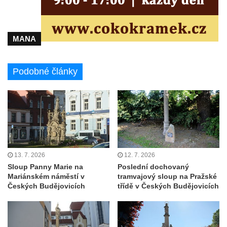
Sloup Panny Marie v Klášterci nad Ohří
Zbytek světeckého sloupu v Klášterci nad
MANA
Ohří
Sloup svatého Floriána v Žatci
Podobné články
Sloup Nejsvětější Trojice v Žatci
Sloup svatého Jana Nepomuckého v Žatci
Sloup se sochou Ukřižovaného v Žatci
Sloup Nejsvětější Trojice ve Stráži nad Ohří
Sloup Panny Marie Bolestné v Kralupech
nad Vltavou-Mikovicích
13. 7. 2026
12. 7. 2026
Sloup s kaplicí s reliéfy v Bílině
Sloup Panny Marie na
Poslední dochovaný
Mariánském náměstí v
tramvajový sloup na Pražské
Sloup Panny Marie v Bílině
Českých Budějovicích
třídě v Českých Budějovicích
Sloup Panny Marie v Ostrově
Sloup Nejsvětější Trojice v Ostrově