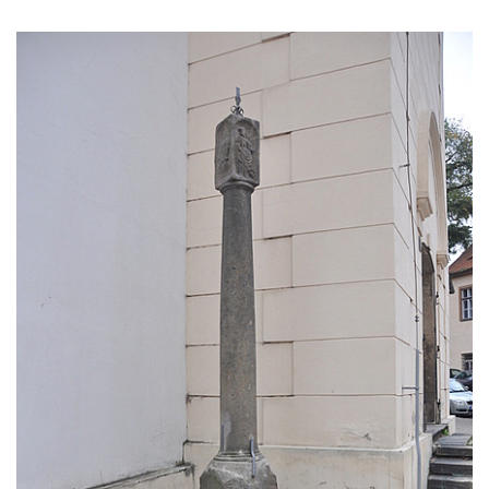
Sloup Panny Marie s Ježíškem v Údlicích
Sloup Nejsvětější Trojice v Údlicích
Sloup se sochou svatého Josefa s
Ježíškem v Údlicích
Sloup Panny Marie v Chodově
Sloup Panny Marie v Hořicích
Sloup Nejsvětější Trojice ve Vejprtech
Sloup Nejsvětější Trojice v Teplé
Sloup Panny Marie v Bečově nad Teplou
Sloup se sochou svatého Petra v Mnichově
Sloup Panny Marie v Práchni
Sloup svatého kříže v Třebušíně
Sloup Nejsvětější Trojice v Litvínově
Sloup svatého Antonína Paduánského v
Ústí nad Labem