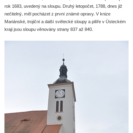
Sloup Nejsvětější Trojice na náměstí
rok 1683, uvedený na sloupu. Druhý letopočet, 1788, dnes již
Republiky v Duchcově
nečitelný, měl pocházet z první známé opravy. V knize
Sloup Panny Marie u kostela Nalezení
Mariánské, trojiční a další světecké sloupy a pilíře v Ústeckém
svatého Kříže ve Frýdlantu
kraji jsou sloupu věnovány strany 837 až 840.
Sloup Panny Marie v Hostinném
Sloup Nejsvětější Trojice v Krásné u
Pěnčína
Sloup s krucifixem u kostela svatého
Vavřince v Teplicích nad Metují
Selendrův sloup před klášterem
benediktýnů v Polici nad Metují
Sloup Panny Marie Bolestné v Polici nad
Metují
Sloup svaté Barbory v zámecké zahradě v
Teplicích
Sloup Nejsvětější Trojice před zámkem v