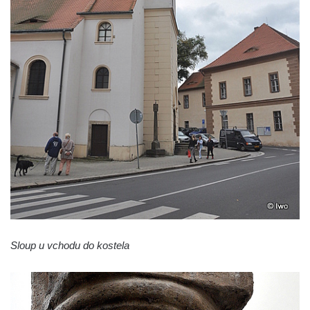
Cítolibech
Sloup Nejsvětější Trojice na Tyršově
náměstí v Cítolibech
Torzo sloupu svatého Josefa na návsi ve
Strupčicích (dnes kříž)
Sloup se sochou Piety v Kostelní ulici ve
Strupčicích
Sloup Panny Marie u kaple v Brníkově
Socha svatého Prokopa na návsi v
Ředhošti
Sloup se sochou Piety na Mírovém náměstí
v Postoloprtech
Sloup u vchodu do kostela
Sloup svatého Václava u hřbitova v
Postoloprtech
Sloup Panny Marie na jižním okraji Mařenic