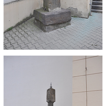
Sloup svatého Jana Nepomuckého v
Rokycanech
Sloup Panny Marie v Červeném Hrádku
Sloup se sochou Piety v Jirkově
Torzo sloupu neznámého určení v Klášterci
nad Ohří
Sloup Panny Marie v Libochovicích
Sloup Panny Marie v Litoměřicích
Sloupová boží muka s reliéfy v Jáchymově
Sloup Nejsvětější Trojice v Jáchymově
Sloup Nejsvětější Trojice ve Valči
Sloup Panny Marie ve Valči
Sloup svatého Jana Nepomuckého v Horní
Blatné
Sloup Panny Marie Polické v Horní Polici