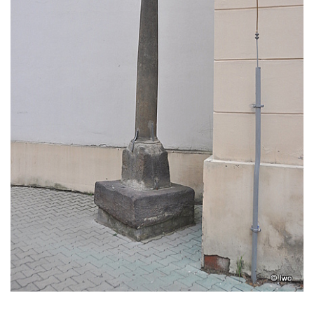
Sloup Panny Marie v Horní Polici
Sloup se sochou svatého Šebestiána v
Žandově
Sloup Panny Marie u Černýše
Sloup Panny Marie v Okounově
Sloup Panny Marie v Hradci Králové
Sloup Panny Marie v Turnově
Sloup s kaplicí v Železném Brodě
Sloup s kaplicí v Hořicích
Sloup Panny Marie v Semilech
Sloup Panny Marie v Benešově nad
Ploučnicí
Sloup Panny Marie v Cebivi
Sloup Panny Marie v Kynšperku nad Ohří