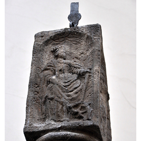
svatého Stanislava v Měrunicích
Sloup Panny Marie v klášteře v Oseku
Sloup s reliéfem Panny Marie v Oseku
Sloup se sochou Piety ve Chlumci
Sloup svatého Prokopa na 2. náměstí v
Mostě
Sloup s kaplicí (boží muka) v ulici ČSLA v
Bohušovicích nad Ohří
Sloup svatého Antonína Paduánského u
polní cesty jihovýchodně od Skalice u
České Lípy
Sloup svatého Václava na Václavském
náměstí v Lovosicích
Sloup svatého Jana Nepomuckého v
Žibřidicích
Sloup svatého Jana Nepomuckého v