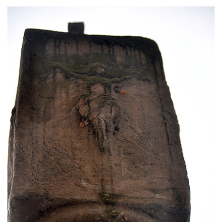
Sloup Panny Marie v Liberci u kostela
Nalezení svatého Kříže
Sloup Nejsvětější Trojice v Bakově nad
Jizerou
Sloup Panny Marie v Miletíně
Sloup Panny Marie v Lomnici nad Popelkou
Sloup Panny Marie v Novém Bydžově
Sloup (pilíř) Panny Marie v Jezvé
Sloup Panny Marie v Horní Libchavě
Sloup Panny Marie v Markvarticích
Sloup Panny Marie v Hodkovicích nad
Mohelkou
Sloup Panny Marie v Českém Dubu
Sloup s kaplicí (boží muka) u silnice do
Petrovic