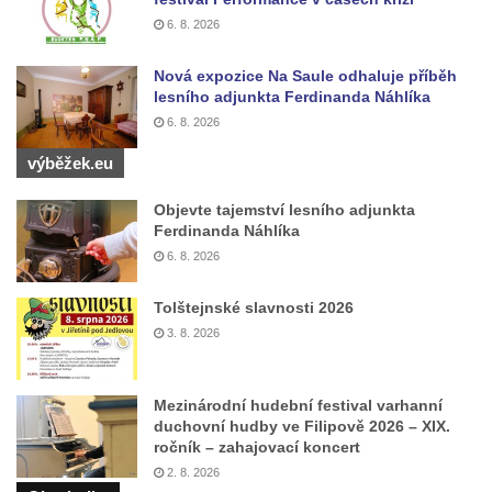
Panny Marie v Žatci
6. 8. 2026
Socha svaté Afry u kostela Nanebevzetí
Nová expozice Na Saule odhaluje příběh
Panny Marie v Žatci
lesního adjunkta Ferdinanda Náhlíka
Socha sv. Maří Magdaleny u kostela
6. 8. 2026
Nanebevzetí Panny Marie v Žatci
výběžek.eu
Socha sv. Petra u kostela Nanebevzetí
Panny Marie v Žatci
Objevte tajemství lesního adjunkta
Ferdinanda Náhlíka
Socha sv. Jana Nepomuckého u kostela
6. 8. 2026
Nanebevzetí Panny Marie v Žatci
Socha sv. Pavla u kostela Nanebevzetí
Tolštejnské slavnosti 2026
Panny Marie v Žatci
3. 8. 2026
Socha sv. Norberta u kostela Nanebevzetí
Panny Marie v Žatci
Mezinárodní hudební festival varhanní
Socha Panny Marie u kostela Nanebevzetí
duchovní hudby ve Filipově 2026 – XIX.
ročník – zahajovací koncert
Panny Marie v Žatci
2. 8. 2026
Socha sv. Judy Tadeáše u kostela