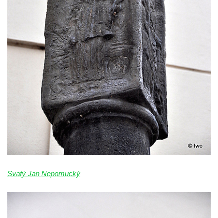
Sloup Panny Marie jižně od Ploskovic
Sloup svatého Jana Nepomuckého v
Budyni nad Ohří
Sloup Panny Marie v klášteře v Oseku
Sloup Panny Marie se sochami svatého
Jana Nepomuckého a svatého Vavřince ve
Chcebuzi
Sloup Panny Marie na Mírovém náměstí v
Lounech
Sloup se sochou Piety u hřbitova ve
Strupčicích
Sloup Nejsvětější Trojice na rozcestí v
Svatý Jan Nepomucký
Hošnicích
Sloup Panny Marie v Třebenicích
Sloup s kaplicí (boží muka) u kostela