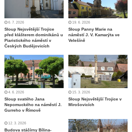
Sloup Panny Marie v Holanech
Sloup Panny Marie v Milhostově
Sloup Nejsvětější Trojice v Blíževedlech
6. 7. 2026
19. 6. 2026
Sloup Nejsvětější Trojice v Chomutově
Sloup Nejsvětější Trojice
Sloup Panny Marie na
před klášterem dominikánů u
náměstí J. V. Kamarýta ve
Sloup svatého Floriána v Chomutově
Piaristického náměstí v
Velešíně
Českých Budějovicích
Sloup Panny Marie v Lokti
Sloup Nejsvětější trojice v Lokti
Sloup Nejsvětější trojice v Krásně
Sloup Nejsvětější Trojice v Horním
Slavkově
Sloup Nejsvětější trojice ve Městě Touškově
4. 6. 2026
15. 3. 2026
Sloup svatého Jana
Sloup Nejsvětější Trojice v
Sloup Panny Marie v Plzni
Nepomuckého na náměstí J.
Mirošovicích
Sloup Panny Marie ve Sloupu v Čechách
Gurreho v Římově
Sloup Nejsvětější Trojice s korunováním
12. 3. 2026
Panny Marie v Karlových Varech
Budova stáčírny Bílina-