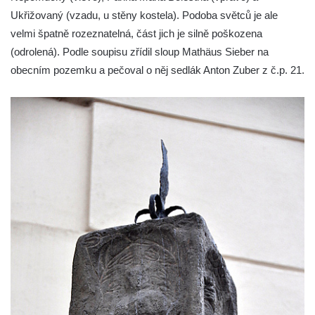
Sloup Panny Marie na Masarykově náměstí
Ukřižovaný (vzadu, u stěny kostela). Podoba světců je ale
v Hodoníně
velmi špatně rozeznatelná, část jich je silně poškozena
Sloup svatého Františka Xaverského v
(odrolená). Podle soupisu zřídil sloup Mathäus Sieber na
Krupce
obecním pozemku a pečoval o něj sedlák Anton Zuber z č.p. 21.
Sloup svatého Václava u kostela svatých
Šimona a Judy v Lenešicích
Sloup svatého Isidora u hřbitova Šlapanice
Sloup Panny Marie na hřbitově ve Slaném
Sloup Panny Marie na Husově náměstí v
Rakovníku
Sloup Panny Marie na náměstí krále
Vladislava ve Velvarech
Sloup Nejsvětější Trojice v zahradě domu
čp. 174 na návsi v Podsedicích
Sloup svatého Floriána a svatého Vavřince
v Pnětlukách u Podsedic