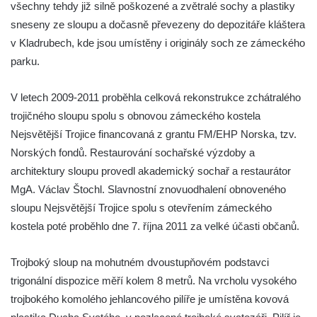
všechny tehdy již silně poškozené a zvětralé sochy a plastiky
Sloup Panny Marie v Osečné
sneseny ze sloupu a dočasně převezeny do depozitáře kláštera
Sloup svatého Antonína Paduánského v
v Kladrubech, kde jsou umístěny i originály soch ze zámeckého
Kopci
parku.
Sloup Panny Marie ve Zdislavě
V letech 2009-2011 proběhla celková rekonstrukce zchátralého
(Schönbach)
trojičného sloupu spolu s obnovou zámeckého kostela
Boží muka v Hejnicích
Nejsvětější Trojice financovaná z grantu FM/EHP Norska, tzv.
Sloup Panny Marie v Hejnicích
Norských fondů. Restaurování sochařské výzdoby a
Sloup Panny Marie v Horní Světlé
architektury sloupu provedl akademický sochař a restaurátor
Sloup (pilíř) svatého Jana Nepomuckého
MgA. Václav Štochl. Slavnostní znovuodhalení obnoveného
na náměstí Svobody v Plané
sloupu Nejsvětější Trojice spolu s otevřením zámeckého
kostela poté proběhlo dne 7. října 2011 za velké účasti občanů.
Sloup svatého Jana Nepomuckého v Plané
Sloup se sochou Bolestného Krista (Ecce
Trojboký sloup na mohutném dvoustupňovém podstavci
Homo) v Krompachu
trigonální dispozice měří kolem 8 metrů. Na vrcholu vysokého
Sloup Panny Marie Bolestné v Chodové
trojbokého komolého jehlancového pilíře je umístěna kovová
Plané