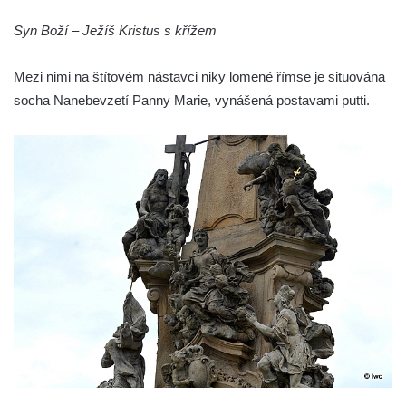
Sloup Panny Marie v Holanech
Sloup Panny Marie v Milhostově
Syn Boží – Ježíš Kristus s křížem
Sloup Nejsvětější Trojice v Blíževedlech
Mezi nimi na štítovém nástavci niky lomené římse je situována
Sloup Nejsvětější Trojice v Chomutově
socha Nanebevzetí Panny Marie, vynášená postavami putti.
Sloup svatého Floriána v Chomutově
Sloup Panny Marie v Lokti
Sloup Nejsvětější trojice v Lokti
Sloup Nejsvětější trojice v Krásně
Sloup Nejsvětější Trojice v Horním
Slavkově
Sloup Nejsvětější trojice ve Městě Touškově
Sloup Panny Marie v Plzni
Sloup Panny Marie ve Sloupu v Čechách
Sloup Nejsvětější Trojice s korunováním
Panny Marie v Karlových Varech