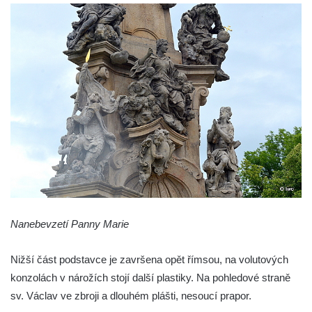
Sloup Panny Marie v Chrastavě
Sloup Panny Marie v Liberci-Ruprechticích
Sloup Panny Marie v Kravařích
Sloup Panny Marie v Českém Krumlově
Sloup Nejsvětější Trojice v Brtníkách
Sloup Nejsvětější Trojice (v Horním
Podluží) v Rybništi
Sloup Panny Marie ve Cvikově
Sloup Panny Marie v kašně v České
Kamenici
Sloup Panny Marie ve Hřebenech
Nanebevzetí Panny Marie
Sloup Panny Marie Immaculaty u kostela
svatých Petra a Pavla v Růžové
Nižší část podstavce je završena opět římsou, na volutových
Sloup svatého Josefa s Ježíškem u kostela
konzolách v nárožích stojí další plastiky. Na pohledové straně
svatých Petra a Pavla v Růžové
sv. Václav ve zbroji a dlouhém plášti, nesoucí prapor.