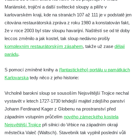
svatého Stanislava v Měrunicích
Mariánské, trojiční a další světecké sloupy a pilíře v
Sloup Panny Marie v klášteře v Oseku
karlovarském kraji, kde na stranách 107 až 111 je v podstatě jen
Sloup s reliéfem Panny Marie v Oseku
citována restaurátorská zpráva z roku 1980 a konstatován fakt,
Sloup se sochou Piety ve Chlumci
že v roce 2003 byl stav sloupu havarijní. Naštěstí se od té doby
leccos změnilo a jak kostel, tak sloup nedávno prošly
Sloup svatého Prokopa na 2. náměstí v
komplexním restaurátorským zásahem
, takže už zase
dělají
Mostě
parádu
.
Sloup s kaplicí (boží muka) v ulici ČSLA v
Bohušovicích nad Ohří
S pomocí zmíněné knihy a
(fantastického) portálu u památkách
Sloup svatého Antonína Paduánského u
Karlovarska
tedy něco z jeho historie:
polní cesty jihovýchodně od Skalice u
České Lípy
Vrcholně barokní sloup se sousoším Nejsvětější Trojice nechal
Sloup svatého Václava na Václavském
vystavět v letech 1727-1730 tehdejší majitel zdejšího panství
náměstí v Lovosicích
Johann Ferdinand Kager z Globenu na prostranství před
západním vstupním průčelím
nového zámeckého kostela
Sloup svatého Jana Nepomuckého v
Nejsvětější Trojice
při silnici do Vrbice na západním okraji
Žibřidicích
městečka Valeč (Waltsch). Stavebník tak vyplnil poslední vůli
Sloup svatého Jana Nepomuckého v