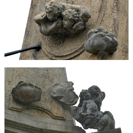
Sloup Panny Marie v Horní Polici
Sloup se sochou svatého Šebestiána v
Žandově
Sloup Panny Marie u Černýše
Sloup Panny Marie v Okounově
Sloup Panny Marie v Hradci Králové
Sloup Panny Marie v Turnově
Sloup s kaplicí v Železném Brodě
Sloup s kaplicí v Hořicích
Sloup Panny Marie v Semilech
Sloup Panny Marie v Benešově nad
Ploučnicí
Sloup Panny Marie v Cebivi
Sloup Panny Marie v Kynšperku nad Ohří