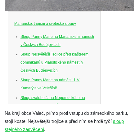
Mariánské, trojiční a světecké sloupy
Sloup Panny Marie na Mariánském náměstí
v Českých Budějovicích
Sloup Nejsvětější Trojice před klášterem
dominikánů u Piaristického náměstí v
Českých Budějovicích
Sloup Panny Marie na náměstí J. V.
Kamarýta ve Velešíně
Sloup svatého Jana Nepomuckého na
náměstí J. Gurreho v Římově
Na kraji obce Valeč, přímo proti vstupu do zámeckého parku,
Sloup Nejsvětější Trojice v Mirošovicích
stojí kostel Nejsvětější trojice a před ním se hrdě tyčí
sloup
Sloup se sochou Bolestného Krista (Ecce
stejného zasvěcení
.
Homo) na zahradě zámku Chrámce