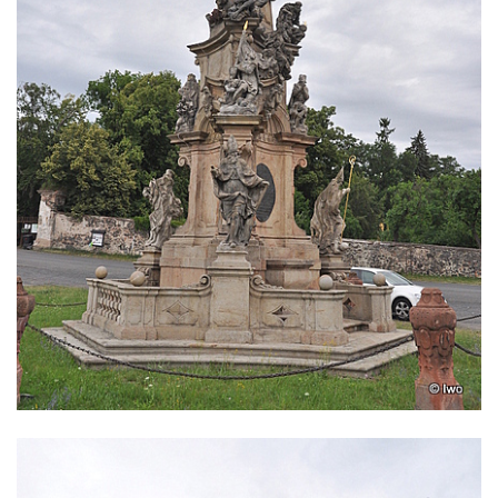
Cítolibech
Sloup Nejsvětější Trojice na Tyršově
náměstí v Cítolibech
Torzo sloupu svatého Josefa na návsi ve
Strupčicích (dnes kříž)
Sloup se sochou Piety v Kostelní ulici ve
Strupčicích
Sloup Panny Marie u kaple v Brníkově
Socha svatého Prokopa na návsi v
Ředhošti
Sloup se sochou Piety na Mírovém náměstí
v Postoloprtech
Sloup svatého Václava u hřbitova v
Postoloprtech
Sloup Panny Marie na jižním okraji Mařenic