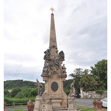
Sloup s kaplicí (boží muka) v Jablonném v
Podještědí – Markvarticích u Palmeho
dvora
Sloup Panny Marie v zámecké zahradě v
Teplicích
Sloup Nejsvětější Trojice se svatým
Františkem Xaverským v zámeckém parku v
Duchcově
Sloup svatého Vavřince u náměstí Jiřího z
Poděbrad v Duchcově
Sloup Nejsvětější Trojice na Krakonošově
náměstí v Trutnově
Sloup Panny Marie na Dolním náměstí v
Olomouci
Sloup Panny Marie na Masarykově náměstí
ve Vyškově