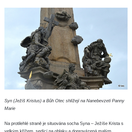
Panny Marie v Žatci
Socha svaté Afry u kostela Nanebevzetí
Panny Marie v Žatci
Socha sv. Maří Magdaleny u kostela
Nanebevzetí Panny Marie v Žatci
Socha sv. Petra u kostela Nanebevzetí
Panny Marie v Žatci
Socha sv. Jana Nepomuckého u kostela
Nanebevzetí Panny Marie v Žatci
Socha sv. Pavla u kostela Nanebevzetí
Panny Marie v Žatci
Socha sv. Norberta u kostela Nanebevzetí
Syn (Ježíš Kristus) a Bůh Otec shlížejí na Nanebevzetí Panny
Panny Marie v Žatci
Marie
Socha Panny Marie u kostela Nanebevzetí
Panny Marie v Žatci
Na protilehlé straně je situována socha Syna – Ježíše Krista s
Socha sv. Judy Tadeáše u kostela
velkým křížem, sedící na oblaku a doprovázená malým