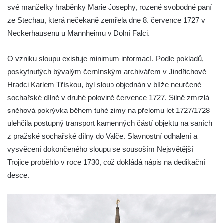
své manželky hraběnky Marie Josephy, rozené svobodné paní
Janské
ze Stechau, která nečekaně zemřela dne 8. července 1727 v
Sloup svatého Jana Nepomuckého v
Neckerhausenu u Mannheimu v Dolní Falci.
Roudnici nad Labem
Sloup se sochou svatého Vavřince v
O vzniku sloupu existuje minimum informací. Podle pokladů,
Roudnici nad Labem
poskytnutých bývalým černínským archivářem v Jindřichově
Sloup svatého Václava v Kamenici u Zákup
Hradci Karlem Třískou, byl sloup objednán v blíže neurčené
sochařské dílně v druhé polovině července 1727. Silně zmrzlá
Sloup Panny Marie v údolí Kamenického
sněhová pokrývka během tuhé zimy na přelomu let 1727/1728
potoka u Zákup
ulehčila postupný transport kamenných částí objektu na saních
Sloup sv. Judy Tadeáše v Nábřežní ulici v
z pražské sochařské dílny do Valče. Slavnostní odhalení a
Zákupech
vysvěcení dokončeného sloupu se sousoším Nejsvětější
Sloup s (chybějící) sochou sv. Jana
Trojice proběhlo v roce 1730, což dokládá nápis na dedikační
Nepomuckého u Bredovského letohrádku
desce.
Sloup s kaplicí (boží muka) u Rynoltic
Sloup s kaplicí (boží muka) v Jablonném v
Podještědí – Markvarticích