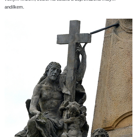
Nanebevzetí Panny Marie v Žatci
andílkem.
Socha svatého Františka z Assisi u kostela
Nanebevzetí Panny Marie v Žatci
Sloupová Boží muka s reliéfy ve Skalici u
České Lípy
Sloup s kaplicí (boží muka) v Rooseveltově
ulici v Českém Krumlově
Sloup s kaplicí (boží muka) v Horní ulici v
Českém Krumlově
Sloup Panny Marie v Mostě
Sloup se sochou Anny Samotřetí v Mostě
Sloup Panny Marie v Černovicích u
Chomutova
Sloup se sochou Krista v České Lípě
Sloup Nejsvětější trojice náměstí Tomáše