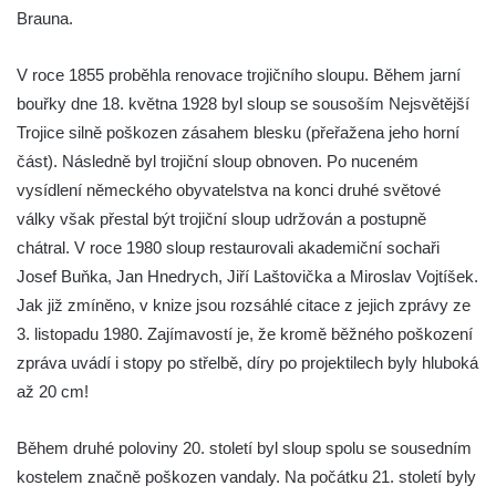
Brauna.
Sloup Panny Marie v Liberci u kostela
Nalezení svatého Kříže
V roce 1855 proběhla renovace trojičního sloupu. Během jarní
Sloup Nejsvětější Trojice v Bakově nad
bouřky dne 18. května 1928 byl sloup se sousoším Nejsvětější
Jizerou
Trojice silně poškozen zásahem blesku (přeřažena jeho horní
Sloup Panny Marie v Miletíně
část). Následně byl trojiční sloup obnoven. Po nuceném
vysídlení německého obyvatelstva na konci druhé světové
Sloup Panny Marie v Lomnici nad Popelkou
války však přestal být trojiční sloup udržován a postupně
Sloup Panny Marie v Novém Bydžově
chátral. V roce 1980 sloup restaurovali akademiční sochaři
Sloup (pilíř) Panny Marie v Jezvé
Josef Buňka, Jan Hnedrych, Jiří Laštovička a Miroslav Vojtíšek.
Sloup Panny Marie v Horní Libchavě
Jak již zmíněno, v knize jsou rozsáhlé citace z jejich zprávy ze
Sloup Panny Marie v Markvarticích
3. listopadu 1980. Zajímavostí je, že kromě běžného poškození
zpráva uvádí i stopy po střelbě, díry po projektilech byly hluboká
Sloup Panny Marie v Hodkovicích nad
až 20 cm!
Mohelkou
Sloup Panny Marie v Českém Dubu
Během druhé poloviny 20. století byl sloup spolu se sousedním
Sloup s kaplicí (boží muka) u silnice do
kostelem značně poškozen vandaly. Na počátku 21. století byly
Petrovic