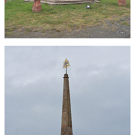
Sloup Panny Marie na Masarykově náměstí
v Hodoníně
Sloup svatého Františka Xaverského v
Krupce
Sloup svatého Václava u kostela svatých
Šimona a Judy v Lenešicích
Sloup svatého Isidora u hřbitova Šlapanice
Sloup Panny Marie na hřbitově ve Slaném
Sloup Panny Marie na Husově náměstí v
Rakovníku
Sloup Panny Marie na náměstí krále
Vladislava ve Velvarech
Sloup Nejsvětější Trojice v zahradě domu
čp. 174 na návsi v Podsedicích
Sloup svatého Floriána a svatého Vavřince
v Pnětlukách u Podsedic