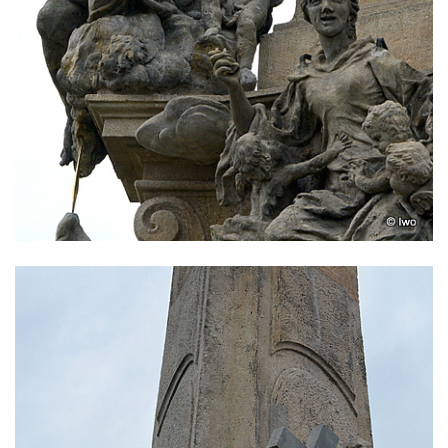
Garrigue Masaryka v České Lípě
Sloup Nejsvětější trojice v Teplicích
Sloup Panny Marie ve Vysokém nad
Jizerou
Sloup svatého Jakuba Většího u Jelení
skály
Sloup Panny Marie s Ježíškem
(Svatohorská Madona) v Klášterci nad Ohří
Sloup Nejsvětější Trojice na náměstí v
Klášterci nad Ohří
Sloup Nejsvětější Trojice v Klášterci nad
Ohří
Sloup Panny Marie s Ježíškem v Klášterci
nad Ohří
Sloup Panny Marie v Mimoni
Sloup Panny Marie v Mnichově Hradišti