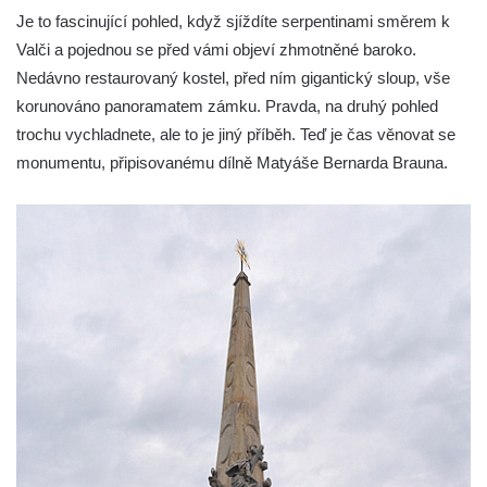
Sloup Nejsvětější Trojice na náměstí
Je to fascinující pohled, když sjíždíte serpentinami směrem k
Republiky v Duchcově
Valči a pojednou se před vámi objeví zhmotněné baroko.
Sloup Panny Marie u kostela Nalezení
Nedávno restaurovaný kostel, před ním gigantický sloup, vše
svatého Kříže ve Frýdlantu
korunováno panoramatem zámku. Pravda, na druhý pohled
trochu vychladnete, ale to je jiný příběh. Teď je čas věnovat se
Sloup Panny Marie v Hostinném
monumentu, připisovanému dílně Matyáše Bernarda Brauna.
Sloup Nejsvětější Trojice v Krásné u
Pěnčína
Sloup s krucifixem u kostela svatého
Vavřince v Teplicích nad Metují
Selendrův sloup před klášterem
benediktýnů v Polici nad Metují
Sloup Panny Marie Bolestné v Polici nad
Metují
Sloup svaté Barbory v zámecké zahradě v
Teplicích
Sloup Nejsvětější Trojice před zámkem v