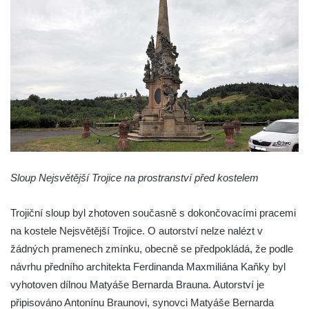
Sloup s kaplicí (boží muka) ve Lvové
Sloup Nejsvětější Trojice v Zákupech
Sloup Panny Marie v Okrouhlické ulici v
Mimoni
Sloup se sochou Anny Samotřetí v Hrádku
nad Nisou
Sloup Panny Marie v Bělé pod Bezdězem
Sloup s kaplicí (boží muka) u Hvězdy
Sloup s kaplicí (boží muka) v Kyjích
Sloup Nejsvětější Trojice na prostranství před kostelem
Sloup Panny Marie v Třebechovicích pod
Orebem
Trojiční sloup byl zhotoven současně s dokončovacími pracemi
Sloup Nejsvětější Trojice v Třebechovicích
na kostele Nejsvětější Trojice. O autorství nelze nalézt v
pod Orebem
žádných pramenech zmínku, obecně se předpokládá, že podle
návrhu předního architekta Ferdinanda Maxmiliána Kaňky byl
Sloup s kaplicí (boží muka) Kamenická
vyhotoven dílnou Matyáše Bernarda Brauna. Autorství je
Nová Víska
připisováno Antonínu Braunovi, synovci Matyáše Bernarda
Sloup svatého Floriana v Potštejně