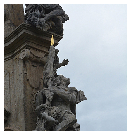
Sloup Nejsvětější Trojice ve Varnsdorfu
Sloup Panny Marie v Kraslicích
Sloup se sochou Krista Salvátora v
Jablonném v Podještědí
Sloup Nejsvětější Trojice u zámečku Pachtů
z Rájova v Jablonném v Podještědí
Sloup se sochou svatého Vavřince v
Jiřetíně pod Jedlovou
Sloup archanděla Michaela v Nejdku
Sloup Panny Marie v Nejdku
Sloup Nejsvětější Trojice v Nejdku
Sloup Panny Marie v Pardubicích
Sloup Nejsvětější Trojice v Náchodě
Sloup Panny Marie v Náchodě
Sloup Panny Marie v Rokycanech