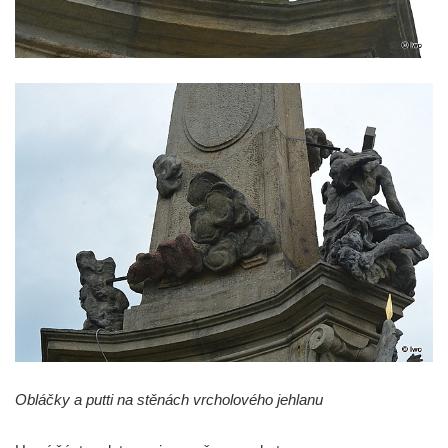
Sloup Nejsvětější Trojice v Kynšperku nad
Ohří
Sloup Panny Marie ve Stříbře
Sloup svatého Floriána v Bezdružicích
Sloup Nejsvětější Trojice ve Žluticích
Sloup Panny Marie s Ježíškem u hřbitova v
Místě
Sloup se sochami Ukřižovaného a Bolestné
Panny Marie u hřbitova v Místě
Sloup se sochou Ukřižovaného u hřbitova v
Místě
Pilíř s Ukřižovaným a reliéfem Bolestné
Panny Marie v Místě
Sloup s kaplicemi v Místě
Obláčky a putti na stěnách vrcholového jehlanu
Sloup Nejsvětější Trojice v Místě
Sloup se sochou Ukřižovaného v Místě