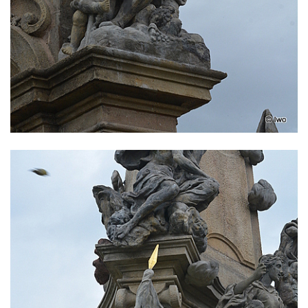
Sloup Panny Marie v Sokolově
Sloup Nejsvětější Trojice v Rumburku
Sloup Nejsvětější Trojice ve Šluknově
Sloup Nejsvětější Trojice v Kadani