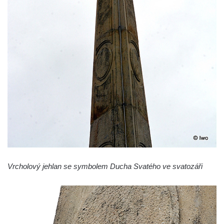
Sloup svatého Jana Nepomuckého v
Rokycanech
Sloup Panny Marie v Červeném Hrádku
Sloup se sochou Piety v Jirkově
Torzo sloupu neznámého určení v Klášterci
nad Ohří
Sloup Panny Marie v Libochovicích
Sloup Panny Marie v Litoměřicích
Sloupová boží muka s reliéfy v Jáchymově
Sloup Nejsvětější Trojice v Jáchymově
Sloup Nejsvětější Trojice ve Valči
Vrcholový jehlan se symbolem Ducha Svatého ve svatozáři
Sloup Panny Marie ve Valči
Sloup svatého Jana Nepomuckého v Horní
Blatné
Sloup Panny Marie Polické v Horní Polici