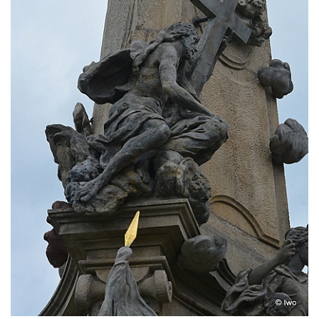
Sloup Panny Marie v Klášterci nad Ohří
Zbytek světeckého sloupu v Klášterci nad
Ohří
Sloup svatého Floriána v Žatci
Sloup Nejsvětější Trojice v Žatci
Sloup svatého Jana Nepomuckého v Žatci
Sloup se sochou Ukřižovaného v Žatci
Sloup Nejsvětější Trojice ve Stráži nad Ohří
Sloup Panny Marie Bolestné v Kralupech
nad Vltavou-Mikovicích
Sloup s kaplicí s reliéfy v Bílině
Sloup Panny Marie v Bílině
Sloup Panny Marie v Ostrově
Sloup Nejsvětější Trojice v Ostrově