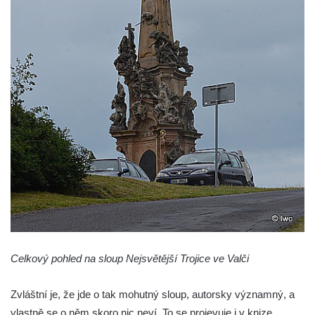
Sloup Panny Marie jižně od Ploskovic
Sloup svatého Jana Nepomuckého v
Budyni nad Ohří
Sloup Panny Marie v klášteře v Oseku
Sloup Panny Marie se sochami svatého
Jana Nepomuckého a svatého Vavřince ve
Chcebuzi
Sloup Panny Marie na Mírovém náměstí v
Lounech
Sloup se sochou Piety u hřbitova ve
Strupčicích
Sloup Nejsvětější Trojice na rozcestí v
Hošnicích
Celkový pohled na sloup Nejsvětější Trojice ve Valči
Sloup Panny Marie v Třebenicích
Zvláštní je, že jde o tak mohutný sloup, autorsky významný, a
Sloup s kaplicí (boží muka) u kostela
vlastně se o něm skoro nic neví. To se projevuje i v knize