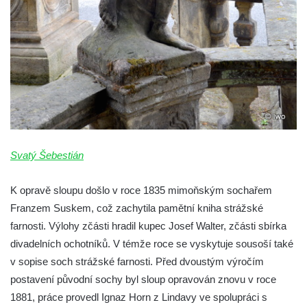
Svatý Šebestián
K opravě sloupu došlo v roce 1835 mimoňským sochařem
Franzem Suskem, což zachytila pamětní kniha strážské
farnosti. Výlohy zčásti hradil kupec Josef Walter, zčásti sbírka
divadelních ochotníků. V témže roce se vyskytuje sousoší také
v sopise soch strážské farnosti. Před dvoustým výročím
postavení původní sochy byl sloup opravován znovu v roce
1881, práce provedl Ignaz Horn z Lindavy ve spolupráci s