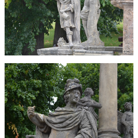
Sloup Panny Marie v Sokolově
Sloup Nejsvětější Trojice v Rumburku
Sloup Nejsvětější Trojice ve Šluknově
Sloup Nejsvětější Trojice v Kadani