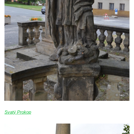
Sloup Panny Marie v Bochově
Sloup Panny Marie ve Stráži pod Ralskem
Sloup Panny Marie v Doksech
Sloup se sochami sv. Jana Nepomuckého,
sv. Karla Boromejského a sv. Alžběty
Durynské v Mostě
Sloup se sochami sv. Jana Nepomuckého,
sv. Vojtěcha a sv. Václava v Mostě
Sloup Nejsvětější Trojice v Dubé
Sloup Nejsvětější Trojice v Dubé-Novém
Berštejně
Sloup svatého Floriána na nádvoří hradu
Seeberg
Svatý Prokop
Sloup Panny Marie Bolestné v Brtníkách
Socha sv. Václava u kostela Nanebevzetí