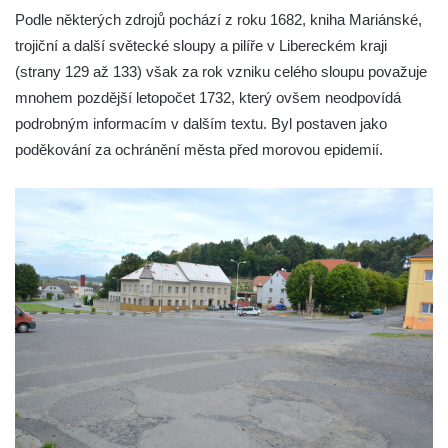
Sloup Nejsvětější Trojice na náměstí
Podle některých zdrojů pochází z roku 1682, kniha Mariánské,
Republiky v Duchcově
trojiční a další světecké sloupy a pilíře v Libereckém kraji
Sloup Panny Marie u kostela Nalezení
(strany 129 až 133) však za rok vzniku celého sloupu považuje
svatého Kříže ve Frýdlantu
mnohem pozdější letopočet 1732, který ovšem neodpovídá
podrobným informacím v dalším textu. Byl postaven jako
Sloup Panny Marie v Hostinném
poděkování za ochránění města před morovou epidemií.
Sloup Nejsvětější Trojice v Krásné u
Pěnčína
Sloup s krucifixem u kostela svatého
Vavřince v Teplicích nad Metují
Selendrův sloup před klášterem
benediktýnů v Polici nad Metují
Sloup Panny Marie Bolestné v Polici nad
Metují
Sloup svaté Barbory v zámecké zahradě v
Teplicích
Sloup Nejsvětější Trojice před zámkem v