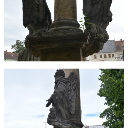
Janské
Sloup svatého Jana Nepomuckého v
Roudnici nad Labem
Sloup se sochou svatého Vavřince v
Roudnici nad Labem
Sloup svatého Václava v Kamenici u Zákup
Sloup Panny Marie v údolí Kamenického
potoka u Zákup
Sloup sv. Judy Tadeáše v Nábřežní ulici v
Zákupech
Sloup s (chybějící) sochou sv. Jana
Nepomuckého u Bredovského letohrádku
Sloup s kaplicí (boží muka) u Rynoltic
Sloup s kaplicí (boží muka) v Jablonném v
Podještědí – Markvarticích