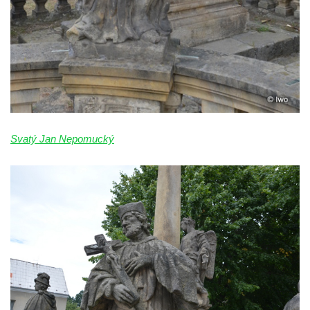
Sloup Panny Marie v Holanech
Sloup Panny Marie v Milhostově
Sloup Nejsvětější Trojice v Blíževedlech
Sloup Nejsvětější Trojice v Chomutově
Sloup svatého Floriána v Chomutově
Sloup Panny Marie v Lokti
Sloup Nejsvětější trojice v Lokti
Svatý Jan Nepomucký
Sloup Nejsvětější trojice v Krásně
Sloup Nejsvětější Trojice v Horním
Slavkově
Sloup Nejsvětější trojice ve Městě Touškově
Sloup Panny Marie v Plzni
Sloup Panny Marie ve Sloupu v Čechách
Sloup Nejsvětější Trojice s korunováním
Panny Marie v Karlových Varech