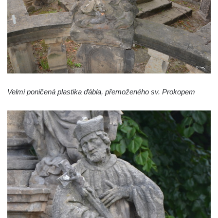
Nanebevzetí Panny Marie v Žatci
Socha svatého Františka z Assisi u kostela
Nanebevzetí Panny Marie v Žatci
Sloupová Boží muka s reliéfy ve Skalici u
České Lípy
Sloup s kaplicí (boží muka) v Rooseveltově
Velmi poničená plastika ďábla, přemoženého sv. Prokopem
ulici v Českém Krumlově
Sloup s kaplicí (boží muka) v Horní ulici v
Českém Krumlově
Sloup Panny Marie v Mostě
Sloup se sochou Anny Samotřetí v Mostě
Sloup Panny Marie v Černovicích u
Chomutova
Sloup se sochou Krista v České Lípě
Sloup Nejsvětější trojice náměstí Tomáše