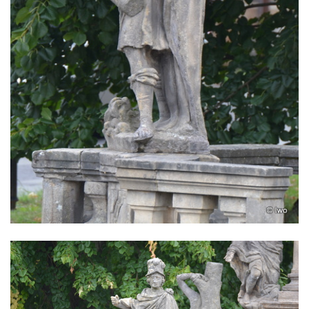
Sloup Nejsvětější Trojice ve Varnsdorfu
Sloup Panny Marie v Kraslicích
Sloup se sochou Krista Salvátora v
Jablonném v Podještědí
Sloup Nejsvětější Trojice u zámečku Pachtů
z Rájova v Jablonném v Podještědí
Sloup se sochou svatého Vavřince v
Jiřetíně pod Jedlovou
Sloup archanděla Michaela v Nejdku
Sloup Panny Marie v Nejdku
Sloup Nejsvětější Trojice v Nejdku
Sloup Panny Marie v Pardubicích
Sloup Nejsvětější Trojice v Náchodě
Sloup Panny Marie v Náchodě
Sloup Panny Marie v Rokycanech