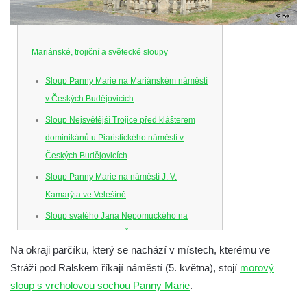
Mariánské, trojiční a světecké sloupy
Sloup Panny Marie na Mariánském náměstí
v Českých Budějovicích
Sloup Nejsvětější Trojice před klášterem
dominikánů u Piaristického náměstí v
Českých Budějovicích
Sloup Panny Marie na náměstí J. V.
Kamarýta ve Velešíně
Sloup svatého Jana Nepomuckého na
náměstí J. Gurreho v Římově
Na okraji parčíku, který se nachází v místech, kterému ve
Sloup Nejsvětější Trojice v Mirošovicích
Stráži pod Ralskem říkají náměstí (5. května), stojí
morový
Sloup se sochou Bolestného Krista (Ecce
sloup s vrcholovou sochou Panny Marie
.
Homo) na zahradě zámku Chrámce