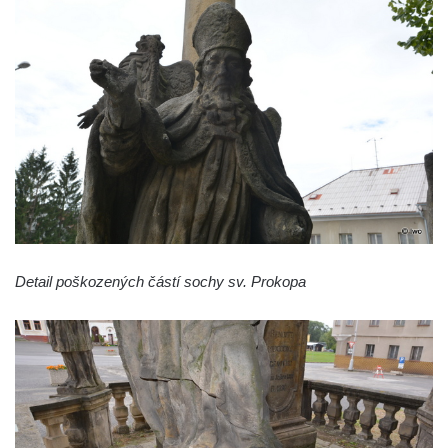
Panny Marie v Žatci
Socha svaté Afry u kostela Nanebevzetí
Panny Marie v Žatci
Socha sv. Maří Magdaleny u kostela
Nanebevzetí Panny Marie v Žatci
Socha sv. Petra u kostela Nanebevzetí
Panny Marie v Žatci
Socha sv. Jana Nepomuckého u kostela
Nanebevzetí Panny Marie v Žatci
Socha sv. Pavla u kostela Nanebevzetí
Detail poškozených částí sochy sv. Prokopa
Panny Marie v Žatci
Socha sv. Norberta u kostela Nanebevzetí
Panny Marie v Žatci
Socha Panny Marie u kostela Nanebevzetí
Panny Marie v Žatci
Socha sv. Judy Tadeáše u kostela