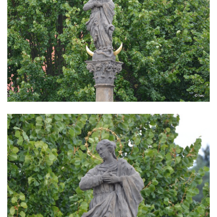
Sloup Panny Marie s Ježíškem v Údlicích
Sloup Nejsvětější Trojice v Údlicích
Sloup se sochou svatého Josefa s
Ježíškem v Údlicích
Sloup Panny Marie v Chodově
Sloup Panny Marie v Hořicích
Sloup Nejsvětější Trojice ve Vejprtech
Sloup Nejsvětější Trojice v Teplé
Sloup Panny Marie v Bečově nad Teplou
Sloup se sochou svatého Petra v Mnichově
Sloup Panny Marie v Práchni
Sloup svatého kříže v Třebušíně
Sloup Nejsvětější Trojice v Litvínově
Sloup svatého Antonína Paduánského v
Ústí nad Labem