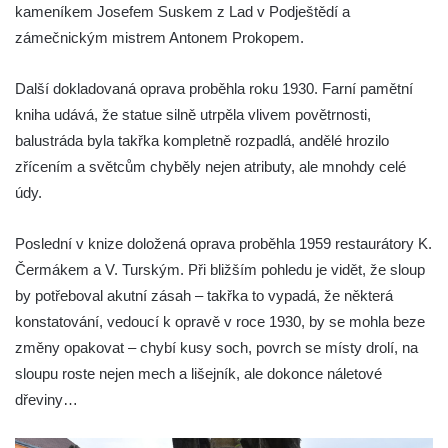
kameníkem Josefem Suskem z Lad v Podještědí a
zámečnickým mistrem Antonem Prokopem.
Další dokladovaná oprava proběhla roku 1930. Farní pamětní
kniha udává, že statue silně utrpěla vlivem povětrnosti,
balustráda byla takřka kompletně rozpadlá, andělé hrozilo
zřícením a světcům chyběly nejen atributy, ale mnohdy celé
údy.
Poslední v knize doložená oprava proběhla 1959 restaurátory K.
Čermákem a V. Turským. Při bližším pohledu je vidět, že sloup
by potřeboval akutní zásah – takřka to vypadá, že některá
konstatování, vedoucí k opravě v roce 1930, by se mohla beze
změny opakovat – chybí kusy soch, povrch se místy drolí, na
sloupu roste nejen mech a lišejník, ale dokonce náletové
dřeviny…