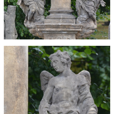
Sloup Panny Marie jižně od Ploskovic
Sloup svatého Jana Nepomuckého v
Budyni nad Ohří
Sloup Panny Marie v klášteře v Oseku
Sloup Panny Marie se sochami svatého
Jana Nepomuckého a svatého Vavřince ve
Chcebuzi
Sloup Panny Marie na Mírovém náměstí v
Lounech
Sloup se sochou Piety u hřbitova ve
Strupčicích
Sloup Nejsvětější Trojice na rozcestí v
Hošnicích
Sloup Panny Marie v Třebenicích
Sloup s kaplicí (boží muka) u kostela