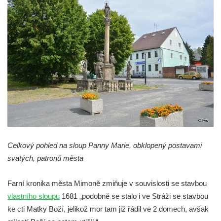
Sloup s kaplicí (boží muka) v Jablonném v
Podještědí – Markvarticích u Palmeho
dvora
Sloup Panny Marie v zámecké zahradě v
Teplicích
Sloup Nejsvětější Trojice se svatým
Františkem Xaverským v zámeckém parku v
Duchcově
Sloup svatého Vavřince u náměstí Jiřího z
Poděbrad v Duchcově
Sloup Nejsvětější Trojice na Krakonošově
Celkový pohled na sloup Panny Marie, obklopený postavami
náměstí v Trutnově
svatých, patronů města
Sloup Panny Marie na Dolním náměstí v
Farní kronika města Mimoně zmiňuje v souvislosti se stavbou
Olomouci
vlastního sloupu
1681 „podobně se stalo i ve Stráži se stavbou
Sloup Panny Marie na Masarykově náměstí
ke cti Matky Boží, jelikož mor tam již řádil ve 2 domech, avšak
ve Vyškově