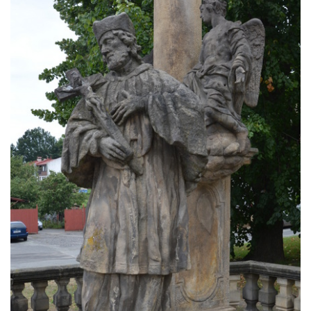
Sloup Panny Marie v Klášterci nad Ohří
Zbytek světeckého sloupu v Klášterci nad
Ohří
Sloup svatého Floriána v Žatci
Sloup Nejsvětější Trojice v Žatci
Sloup svatého Jana Nepomuckého v Žatci
Sloup se sochou Ukřižovaného v Žatci
Sloup Nejsvětější Trojice ve Stráži nad Ohří
Sloup Panny Marie Bolestné v Kralupech
nad Vltavou-Mikovicích
Sloup s kaplicí s reliéfy v Bílině
Sloup Panny Marie v Bílině
Sloup Panny Marie v Ostrově
Sloup Nejsvětější Trojice v Ostrově