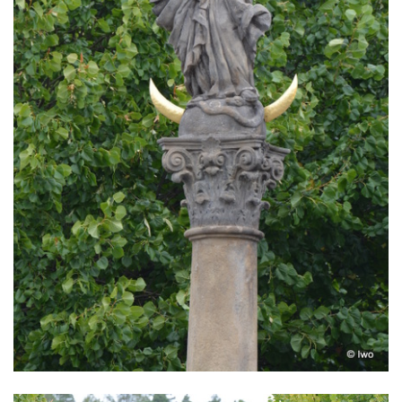
Sloup svatého Jana Nepomuckého v
Rokycanech
Sloup Panny Marie v Červeném Hrádku
Sloup se sochou Piety v Jirkově
Torzo sloupu neznámého určení v Klášterci
nad Ohří
Sloup Panny Marie v Libochovicích
Sloup Panny Marie v Litoměřicích
Sloupová boží muka s reliéfy v Jáchymově
Sloup Nejsvětější Trojice v Jáchymově
Sloup Nejsvětější Trojice ve Valči
Sloup Panny Marie ve Valči
Sloup svatého Jana Nepomuckého v Horní
Blatné
Sloup Panny Marie Polické v Horní Polici