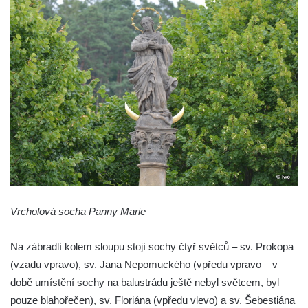
Sloup Panny Marie v Horní Polici
Sloup se sochou svatého Šebestiána v
Žandově
Sloup Panny Marie u Černýše
Sloup Panny Marie v Okounově
Sloup Panny Marie v Hradci Králové
Sloup Panny Marie v Turnově
Sloup s kaplicí v Železném Brodě
Sloup s kaplicí v Hořicích
Sloup Panny Marie v Semilech
Vrcholová socha Panny Marie
Sloup Panny Marie v Benešově nad
Na zábradlí kolem sloupu stojí sochy čtyř světců – sv. Prokopa
Ploučnicí
(vzadu vpravo), sv. Jana Nepomuckého (vpředu vpravo – v
Sloup Panny Marie v Cebivi
době umístění sochy na balustrádu ještě nebyl světcem, byl
Sloup Panny Marie v Kynšperku nad Ohří
pouze blahořečen), sv. Floriána (vpředu vlevo) a sv. Šebestiána