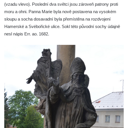
Sloup Nejsvětější Trojice v Kynšperku nad
(vzadu vlevo). Poslední dva světci jsou zároveň patrony proti
Ohří
moru a ohni. Panna Marie byla nově postavena na vysokém
Sloup Panny Marie ve Stříbře
sloupu a socha dosavadní byla přemístěna na rozdvojení
Sloup svatého Floriána v Bezdružicích
Hamerské a Svébořické ulice. Sokl této původní sochy údajně
nesl nápis Err. ao. 1682.
Sloup Nejsvětější Trojice ve Žluticích
Sloup Panny Marie s Ježíškem u hřbitova v
Místě
Sloup se sochami Ukřižovaného a Bolestné
Panny Marie u hřbitova v Místě
Sloup se sochou Ukřižovaného u hřbitova v
Místě
Pilíř s Ukřižovaným a reliéfem Bolestné
Panny Marie v Místě
Sloup s kaplicemi v Místě
Sloup Nejsvětější Trojice v Místě
Sloup se sochou Ukřižovaného v Místě