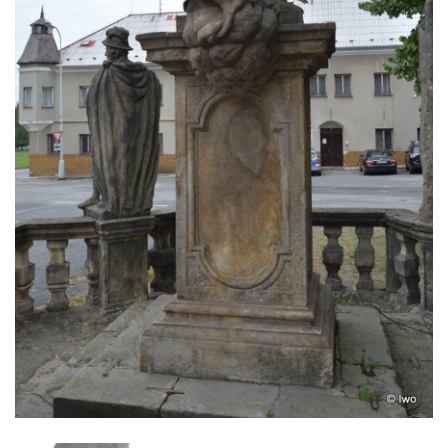
Sloup s kaplicí (boží muka) ve Lvové
Sloup Nejsvětější Trojice v Zákupech
Sloup Panny Marie v Okrouhlické ulici v
Mimoni
Sloup se sochou Anny Samotřetí v Hrádku
nad Nisou
Sloup Panny Marie v Bělé pod Bezdězem
Sloup s kaplicí (boží muka) u Hvězdy
Sloup s kaplicí (boží muka) v Kyjích
Sloup Panny Marie v Třebechovicích pod
Orebem
Sloup Nejsvětější Trojice v Třebechovicích
pod Orebem
Sloup s kaplicí (boží muka) Kamenická
Nová Víska
Sloup svatého Floriana v Potštejně