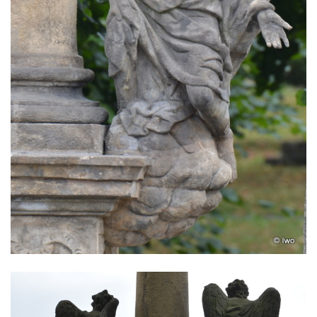
svatého Stanislava v Měrunicích
Sloup Panny Marie v klášteře v Oseku
Sloup s reliéfem Panny Marie v Oseku
Sloup se sochou Piety ve Chlumci
Sloup svatého Prokopa na 2. náměstí v
Mostě
Sloup s kaplicí (boží muka) v ulici ČSLA v
Bohušovicích nad Ohří
Sloup svatého Antonína Paduánského u
polní cesty jihovýchodně od Skalice u
České Lípy
Sloup svatého Václava na Václavském
náměstí v Lovosicích
Sloup svatého Jana Nepomuckého v
Žibřidicích
Sloup svatého Jana Nepomuckého v