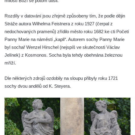
milostí Boží se potom utišil.“
Sloup Panny Marie na Masarykově náměstí
v Hodoníně
Rozdíly v datování jsou zřejmě způsobeny tím, že podle dějin
Sloup svatého Františka Xaverského v
Stráže autora Wilhelma Feistnera z roku 1927 (čerpal z
Krupce
nedochovaných pramenů) zřídilo město roku 1682 ke cti Početí
Sloup svatého Václava u kostela svatých
Panny Marie na náměstí „kapli“. Autorem sochy Panny Marie
Šimona a Judy v Lenešicích
byl sochař Wenzel Hirschel (nejspíš ve skutečnosti Václav
Jelínek) z Kosmonos. Socha byla tehdy obehnána železnou
Sloup svatého Isidora u hřbitova Šlapanice
mříží.
Sloup Panny Marie na hřbitově ve Slaném
Sloup Panny Marie na Husově náměstí v
Dle některých zdrojů ozdobily na sloupu přibyly roku 1721
Rakovníku
sochy dvou andělů od K. Steyera.
Sloup Panny Marie na náměstí krále
Vladislava ve Velvarech
Sloup Nejsvětější Trojice v zahradě domu
čp. 174 na návsi v Podsedicích
Sloup svatého Floriána a svatého Vavřince
v Pnětlukách u Podsedic