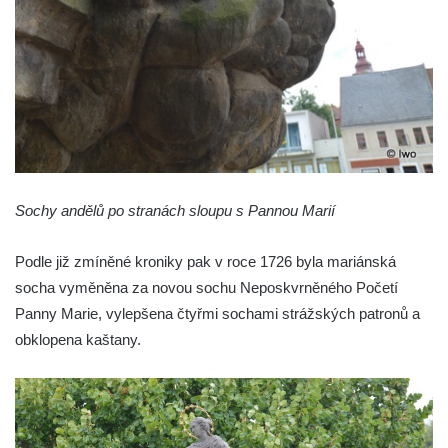
Sloup Panny Marie v Osečné
Sloup svatého Antonína Paduánského v
Kopci
Sloup Panny Marie ve Zdislavě
(Schönbach)
Boží muka v Hejnicích
Sloup Panny Marie v Hejnicích
Sochy andělů po stranách sloupu s Pannou Marií
Sloup Panny Marie v Horní Světlé
Podle již zmíněné kroniky pak v roce 1726 byla mariánská
Sloup (pilíř) svatého Jana Nepomuckého
socha vyměněna za novou sochu Neposkvrněného Početí
na náměstí Svobody v Plané
Panny Marie, vylepšena čtyřmi sochami strážských patronů a
Sloup svatého Jana Nepomuckého v Plané
obklopena kaštany.
Sloup se sochou Bolestného Krista (Ecce
Homo) v Krompachu
Sloup Panny Marie Bolestné v Chodové
Plané