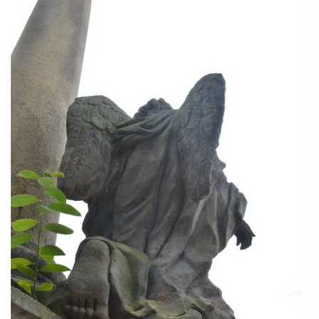
Sloup Panny Marie v Liberci u kostela
Nalezení svatého Kříže
Sloup Nejsvětější Trojice v Bakově nad
Jizerou
Sloup Panny Marie v Miletíně
Sloup Panny Marie v Lomnici nad Popelkou
Sloup Panny Marie v Novém Bydžově
Sloup (pilíř) Panny Marie v Jezvé
Sloup Panny Marie v Horní Libchavě
Sloup Panny Marie v Markvarticích
Sloup Panny Marie v Hodkovicích nad
Mohelkou
Sloup Panny Marie v Českém Dubu
Sloup s kaplicí (boží muka) u silnice do
Petrovic