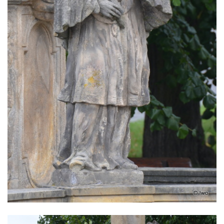
Garrigue Masaryka v České Lípě
Sloup Nejsvětější trojice v Teplicích
Sloup Panny Marie ve Vysokém nad
Jizerou
Sloup svatého Jakuba Většího u Jelení
skály
Sloup Panny Marie s Ježíškem
(Svatohorská Madona) v Klášterci nad Ohří
Sloup Nejsvětější Trojice na náměstí v
Klášterci nad Ohří
Sloup Nejsvětější Trojice v Klášterci nad
Ohří
Sloup Panny Marie s Ježíškem v Klášterci
nad Ohří
Sloup Panny Marie v Mimoni
Sloup Panny Marie v Mnichově Hradišti