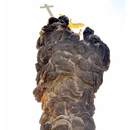
Sloup Panny Marie v Osečné
Sloup svatého Antonína Paduánského v
Kopci
Sloup Panny Marie ve Zdislavě
(Schönbach)
Boží muka v Hejnicích
Sloup Panny Marie v Hejnicích
Sloup Panny Marie v Horní Světlé
Sloup (pilíř) svatého Jana Nepomuckého
na náměstí Svobody v Plané
Sloup svatého Jana Nepomuckého v Plané
Sloup se sochou Bolestného Krista (Ecce
Homo) v Krompachu
Sloup Panny Marie Bolestné v Chodové
Plané