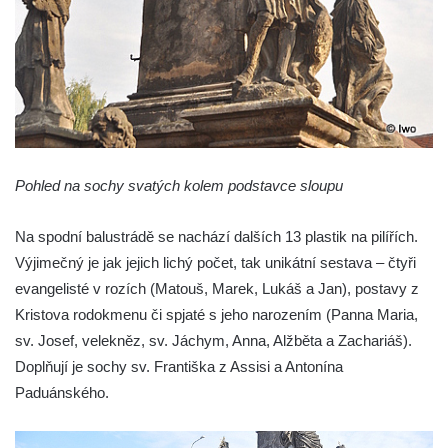
Panny Marie v Žatci
Socha svaté Afry u kostela Nanebevzetí
Panny Marie v Žatci
Socha sv. Maří Magdaleny u kostela
Nanebevzetí Panny Marie v Žatci
Socha sv. Petra u kostela Nanebevzetí
Panny Marie v Žatci
Pohled na sochy svatých kolem podstavce sloupu
Socha sv. Jana Nepomuckého u kostela
Na spodní balustrádě se nachází dalších 13 plastik na pilířích.
Nanebevzetí Panny Marie v Žatci
Výjimečný je jak jejich lichý počet, tak unikátní sestava – čtyři
Socha sv. Pavla u kostela Nanebevzetí
evangelisté v rozích (Matouš, Marek, Lukáš a Jan), postavy z
Panny Marie v Žatci
Kristova rodokmenu či spjaté s jeho narozením (Panna Maria,
Socha sv. Norberta u kostela Nanebevzetí
sv. Josef, velekněz, sv. Jáchym, Anna, Alžběta a Zachariáš).
Panny Marie v Žatci
Doplňují je sochy sv. Františka z Assisi a Antonína
Socha Panny Marie u kostela Nanebevzetí
Paduánského.
Panny Marie v Žatci
Socha sv. Judy Tadeáše u kostela