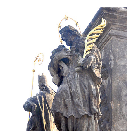
Sloup Nejsvětější Trojice ve Varnsdorfu
Sloup Panny Marie v Kraslicích
Sloup se sochou Krista Salvátora v
Jablonném v Podještědí
Sloup Nejsvětější Trojice u zámečku Pachtů
z Rájova v Jablonném v Podještědí
Sloup se sochou svatého Vavřince v
Jiřetíně pod Jedlovou
Sloup archanděla Michaela v Nejdku
Sloup Panny Marie v Nejdku
Sloup Nejsvětější Trojice v Nejdku
Sloup Panny Marie v Pardubicích
Sloup Nejsvětější Trojice v Náchodě
Sloup Panny Marie v Náchodě
Sloup Panny Marie v Rokycanech