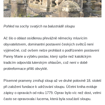
Sloup Panny Marie v Klášterci nad Ohří
Zbytek světeckého sloupu v Klášterci nad
Ohří
Pohled na sochy svatých na balustrádě sloupu
Sloup svatého Floriána v Žatci
Sloup Nejsvětější Trojice v Žatci
Ač šlo o oblast osídlenou převážně německy mluvícím
Sloup svatého Jana Nepomuckého v Žatci
obyvatelstvem, dominantní postavení českých světců není
Sloup se sochou Ukřižovaného v Žatci
výjimečné, což ovšem nelze prohlásit o podřízeném postavení
Sloup Nejsvětější Trojice ve Stráži nad Ohří
Panny Marie a výběru postav, který spíše než katolickým
tradicím odpovídá luterským ohlasům, což není v době
Sloup Panny Marie Bolestné v Kralupech
protireformace příliš obvyklé.
nad Vltavou-Mikovicích
Sloup s kaplicí s reliéfy v Bílině
Písemné prameny zmiňují sloup až ve druhé polovině 18. století
Sloup Panny Marie v Bílině
při založení fundace k udržování sloupu. Účetní kniha eviduje
Sloup Panny Marie v Ostrově
zápisy o opravách od roku 1779. Oprav bylo víc než dost, velmi
Sloup Nejsvětější Trojice v Ostrově
často se opravovala i lucerna, která byla součástí sloupu.