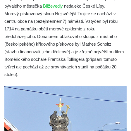
Sloup Nejsvětější Trojice na náměstí
bývalého městečka
Blíževedly
nedaleko České Lípy.
Republiky v Duchcově
Morový pískovcový sloup Nejsvětější Trojice se nachází v
Sloup Panny Marie u kostela Nalezení
centru obce na (bezejmenném?) náměstí. Vztyčen byl roku
svatého Kříže ve Frýdlantu
1714 na památku obětí morové epidemie z roku
předcházejícího. Donátorem oblakového sloupu z místního
Sloup Panny Marie v Hostinném
(českolipského) křídového pískovce byl Mathes Scholtz
Sloup Nejsvětější Trojice v Krásné u
(stavbu financovali jeho dědicové) a je zřejmě největším dílem
Pěnčína
litoměřického sochaře Františka Tollingera (připsání tomuto
Sloup s krucifixem u kostela svatého
tvůrci ale pochází až ze srovnávacích studií na počátku 20.
Vavřince v Teplicích nad Metují
století).
Selendrův sloup před klášterem
benediktýnů v Polici nad Metují
Sloup Panny Marie Bolestné v Polici nad
Metují
Sloup svaté Barbory v zámecké zahradě v
Teplicích
Sloup Nejsvětější Trojice před zámkem v