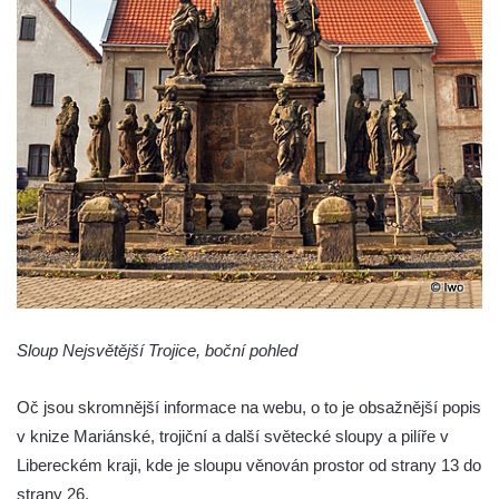
Sloup Panny Marie na Masarykově náměstí
v Hodoníně
Sloup svatého Františka Xaverského v
Krupce
Sloup svatého Václava u kostela svatých
Šimona a Judy v Lenešicích
Sloup svatého Isidora u hřbitova Šlapanice
Sloup Panny Marie na hřbitově ve Slaném
Sloup Panny Marie na Husově náměstí v
Rakovníku
Sloup Panny Marie na náměstí krále
Sloup Nejsvětější Trojice, boční pohled
Vladislava ve Velvarech
Sloup Nejsvětější Trojice v zahradě domu
Oč jsou skromnější informace na webu, o to je obsažnější popis
čp. 174 na návsi v Podsedicích
v knize Mariánské, trojiční a další světecké sloupy a pilíře v
Sloup svatého Floriána a svatého Vavřince
Libereckém kraji, kde je sloupu věnován prostor od strany 13 do
v Pnětlukách u Podsedic
strany 26.