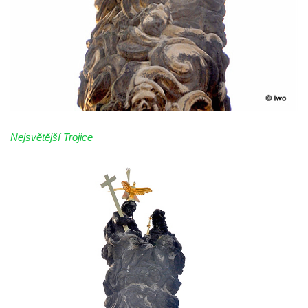
Sloup Panny Marie s Ježíškem v Údlicích
Sloup Nejsvětější Trojice v Údlicích
Sloup se sochou svatého Josefa s
Ježíškem v Údlicích
Sloup Panny Marie v Chodově
Sloup Panny Marie v Hořicích
Sloup Nejsvětější Trojice ve Vejprtech
Nejsvětější Trojice
Sloup Nejsvětější Trojice v Teplé
Sloup Panny Marie v Bečově nad Teplou
Sloup se sochou svatého Petra v Mnichově
Sloup Panny Marie v Práchni
Sloup svatého kříže v Třebušíně
Sloup Nejsvětější Trojice v Litvínově
Sloup svatého Antonína Paduánského v
Ústí nad Labem