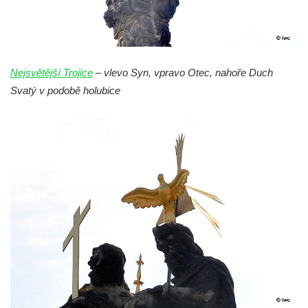
Sloup svatého Jana Nepomuckého v
Rokycanech
Sloup Panny Marie v Červeném Hrádku
Nejsvětější Trojice
– vlevo Syn, vpravo Otec, nahoře Duch
Sloup se sochou Piety v Jirkově
Svatý v podobě holubice
Torzo sloupu neznámého určení v Klášterci
nad Ohří
Sloup Panny Marie v Libochovicích
Sloup Panny Marie v Litoměřicích
Sloupová boží muka s reliéfy v Jáchymově
Sloup Nejsvětější Trojice v Jáchymově
Sloup Nejsvětější Trojice ve Valči
Sloup Panny Marie ve Valči
Sloup svatého Jana Nepomuckého v Horní
Blatné
Sloup Panny Marie Polické v Horní Polici