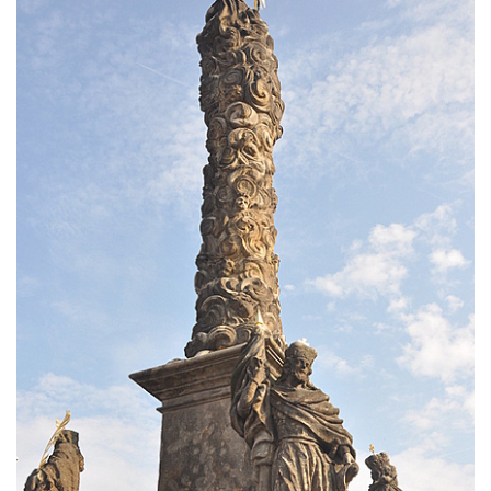
Sloup Panny Marie v Bochově
Sloup Panny Marie ve Stráži pod Ralskem
Sloup Panny Marie v Doksech
Sloup se sochami sv. Jana Nepomuckého,
sv. Karla Boromejského a sv. Alžběty
Durynské v Mostě
Sloup se sochami sv. Jana Nepomuckého,
sv. Vojtěcha a sv. Václava v Mostě
Sloup Nejsvětější Trojice v Dubé
Sloup Nejsvětější Trojice v Dubé-Novém
Berštejně
Sloup svatého Floriána na nádvoří hradu
Seeberg
Sloup Panny Marie Bolestné v Brtníkách
Socha sv. Václava u kostela Nanebevzetí