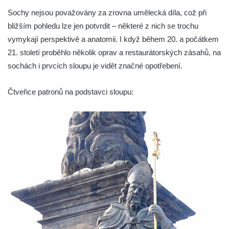
Sloup Panny Marie v Holanech
Sochy nejsou považovány za zrovna umělecká díla, což při
Sloup Panny Marie v Milhostově
bližším pohledu lze jen potvrdit – některé z nich se trochu
Sloup Nejsvětější Trojice v Blíževedlech
vymykají perspektivě a anatomii. I když během 20. a počátkem
Sloup Nejsvětější Trojice v Chomutově
21. století proběhlo několik oprav a restaurátorských zásahů, na
Sloup svatého Floriána v Chomutově
sochách i prvcích sloupu je vidět značné opotřebení.
Sloup Panny Marie v Lokti
Čtveřice patronů na podstavci sloupu:
Sloup Nejsvětější trojice v Lokti
Sloup Nejsvětější trojice v Krásně
Sloup Nejsvětější Trojice v Horním
Slavkově
Sloup Nejsvětější trojice ve Městě Touškově
Sloup Panny Marie v Plzni
Sloup Panny Marie ve Sloupu v Čechách
Sloup Nejsvětější Trojice s korunováním
Panny Marie v Karlových Varech