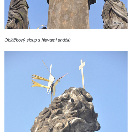
Sloup s kaplicí (boží muka) ve Lvové
Sloup Nejsvětější Trojice v Zákupech
Sloup Panny Marie v Okrouhlické ulici v
Mimoni
Sloup se sochou Anny Samotřetí v Hrádku
Obláčkový sloup s hlavami andělů
nad Nisou
Sloup Panny Marie v Bělé pod Bezdězem
Sloup s kaplicí (boží muka) u Hvězdy
Sloup s kaplicí (boží muka) v Kyjích
Sloup Panny Marie v Třebechovicích pod
Orebem
Sloup Nejsvětější Trojice v Třebechovicích
pod Orebem
Sloup s kaplicí (boží muka) Kamenická
Nová Víska
Sloup svatého Floriana v Potštejně