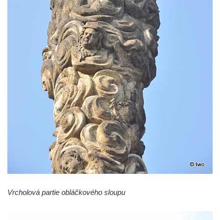
Sloup Panny Marie v Liberci u kostela
Nalezení svatého Kříže
Sloup Nejsvětější Trojice v Bakově nad
Jizerou
Sloup Panny Marie v Miletíně
Sloup Panny Marie v Lomnici nad Popelkou
Sloup Panny Marie v Novém Bydžově
Sloup (pilíř) Panny Marie v Jezvé
Sloup Panny Marie v Horní Libchavě
Sloup Panny Marie v Markvarticích
Sloup Panny Marie v Hodkovicích nad
Mohelkou
Sloup Panny Marie v Českém Dubu
Vrcholová partie obláčkového sloupu
Sloup s kaplicí (boží muka) u silnice do
Petrovic