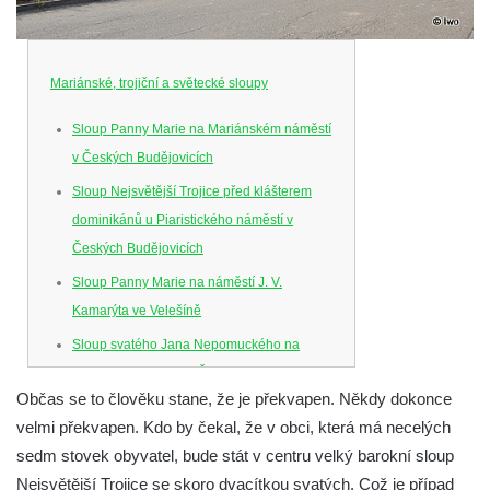
Mariánské, trojiční a světecké sloupy
Sloup Panny Marie na Mariánském náměstí
v Českých Budějovicích
Sloup Nejsvětější Trojice před klášterem
dominikánů u Piaristického náměstí v
Českých Budějovicích
Sloup Panny Marie na náměstí J. V.
Kamarýta ve Velešíně
Sloup svatého Jana Nepomuckého na
náměstí J. Gurreho v Římově
Občas se to člověku stane, že je překvapen. Někdy dokonce
Sloup Nejsvětější Trojice v Mirošovicích
velmi překvapen. Kdo by čekal, že v obci, která má necelých
Sloup se sochou Bolestného Krista (Ecce
sedm stovek obyvatel, bude stát v centru velký barokní sloup
Homo) na zahradě zámku Chrámce
Nejsvětější Trojice se skoro dvacítkou svatých. Což je případ