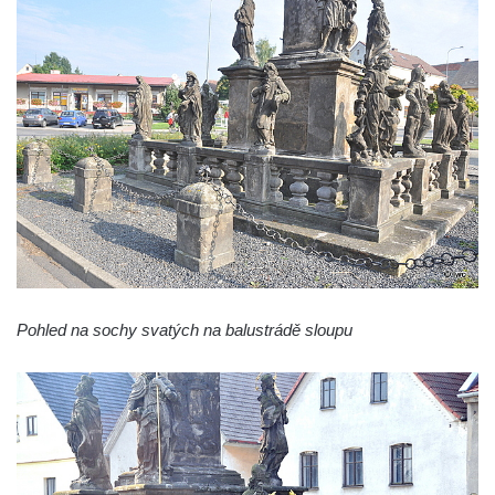
Nanebevzetí Panny Marie v Žatci
Socha svatého Františka z Assisi u kostela
Nanebevzetí Panny Marie v Žatci
Sloupová Boží muka s reliéfy ve Skalici u
České Lípy
Sloup s kaplicí (boží muka) v Rooseveltově
ulici v Českém Krumlově
Sloup s kaplicí (boží muka) v Horní ulici v
Českém Krumlově
Sloup Panny Marie v Mostě
Pohled na sochy svatých na balustrádě sloupu
Sloup se sochou Anny Samotřetí v Mostě
Sloup Panny Marie v Černovicích u
Chomutova
Sloup se sochou Krista v České Lípě
Sloup Nejsvětější trojice náměstí Tomáše