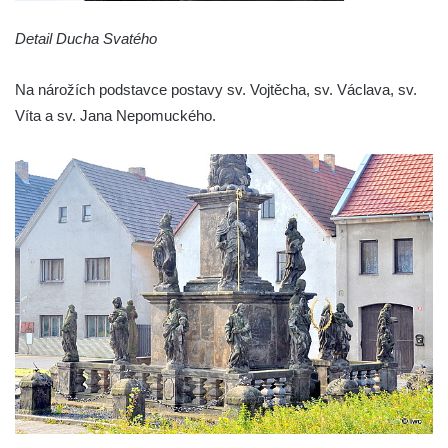
Sloup Panny Marie v Horní Polici
Detail Ducha Svatého
Sloup se sochou svatého Šebestiána v
Žandově
Na nárožích podstavce postavy sv. Vojtěcha, sv. Václava, sv.
Sloup Panny Marie u Černýše
Víta a sv. Jana Nepomuckého.
Sloup Panny Marie v Okounově
Sloup Panny Marie v Hradci Králové
Sloup Panny Marie v Turnově
Sloup s kaplicí v Železném Brodě
Sloup s kaplicí v Hořicích
Sloup Panny Marie v Semilech
Sloup Panny Marie v Benešově nad
Ploučnicí
Sloup Panny Marie v Cebivi
Sloup Panny Marie v Kynšperku nad Ohří