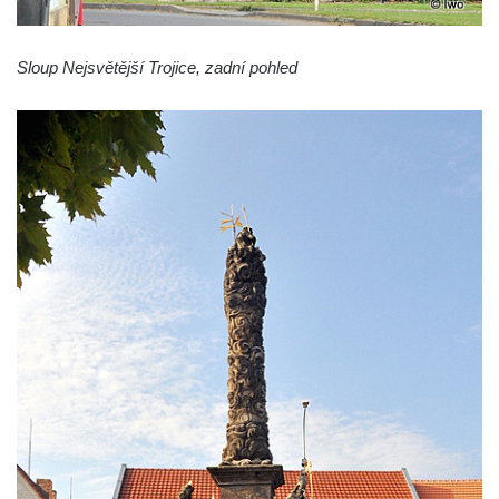
Sloup s kaplicí (boží muka) v Jablonném v
Podještědí – Markvarticích u Palmeho
dvora
Sloup Nejsvětější Trojice, zadní pohled
Sloup Panny Marie v zámecké zahradě v
Teplicích
Sloup Nejsvětější Trojice se svatým
Františkem Xaverským v zámeckém parku v
Duchcově
Sloup svatého Vavřince u náměstí Jiřího z
Poděbrad v Duchcově
Sloup Nejsvětější Trojice na Krakonošově
náměstí v Trutnově
Sloup Panny Marie na Dolním náměstí v
Olomouci
Sloup Panny Marie na Masarykově náměstí
ve Vyškově