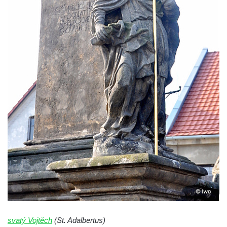
Sloup Panny Marie v Chrastavě
Sloup Panny Marie v Liberci-Ruprechticích
Sloup Panny Marie v Kravařích
Sloup Panny Marie v Českém Krumlově
Sloup Nejsvětější Trojice v Brtníkách
Sloup Nejsvětější Trojice (v Horním
Podluží) v Rybništi
Sloup Panny Marie ve Cvikově
Sloup Panny Marie v kašně v České
Kamenici
Sloup Panny Marie ve Hřebenech
Sloup Panny Marie Immaculaty u kostela
svatých Petra a Pavla v Růžové
Sloup svatého Josefa s Ježíškem u kostela
svatých Petra a Pavla v Růžové
svatý Vojtěch
(St. Adalbertus)