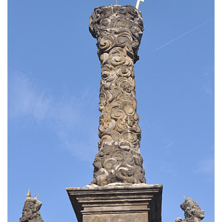
Janské
Sloup svatého Jana Nepomuckého v
Roudnici nad Labem
Sloup se sochou svatého Vavřince v
Roudnici nad Labem
Sloup svatého Václava v Kamenici u Zákup
Sloup Panny Marie v údolí Kamenického
potoka u Zákup
Sloup sv. Judy Tadeáše v Nábřežní ulici v
Zákupech
Sloup s (chybějící) sochou sv. Jana
Nepomuckého u Bredovského letohrádku
Sloup s kaplicí (boží muka) u Rynoltic
Sloup s kaplicí (boží muka) v Jablonném v
Podještědí – Markvarticích