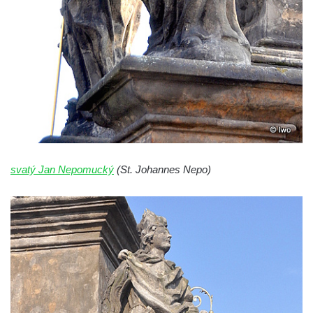
Sloup Panny Marie v Sokolově
Sloup Nejsvětější Trojice v Rumburku
Sloup Nejsvětější Trojice ve Šluknově
Sloup Nejsvětější Trojice v Kadani
svatý Jan Nepomucký
(St. Johannes Nepo)