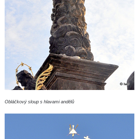
svatého Stanislava v Měrunicích
Sloup Panny Marie v klášteře v Oseku
Sloup s reliéfem Panny Marie v Oseku
Sloup se sochou Piety ve Chlumci
Sloup svatého Prokopa na 2. náměstí v
Mostě
Sloup s kaplicí (boží muka) v ulici ČSLA v
Bohušovicích nad Ohří
Sloup svatého Antonína Paduánského u
polní cesty jihovýchodně od Skalice u
České Lípy
Sloup svatého Václava na Václavském
Obláčkový sloup s hlavami andělů
náměstí v Lovosicích
Sloup svatého Jana Nepomuckého v
Žibřidicích
Sloup svatého Jana Nepomuckého v