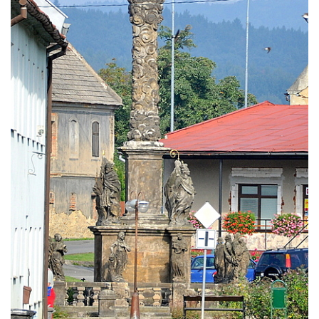
Cítolibech
Sloup Nejsvětější Trojice na Tyršově
náměstí v Cítolibech
Torzo sloupu svatého Josefa na návsi ve
Strupčicích (dnes kříž)
Sloup se sochou Piety v Kostelní ulici ve
Strupčicích
Sloup Panny Marie u kaple v Brníkově
Socha svatého Prokopa na návsi v
Ředhošti
Sloup se sochou Piety na Mírovém náměstí
v Postoloprtech
Sloup svatého Václava u hřbitova v
Postoloprtech
Sloup Panny Marie na jižním okraji Mařenic