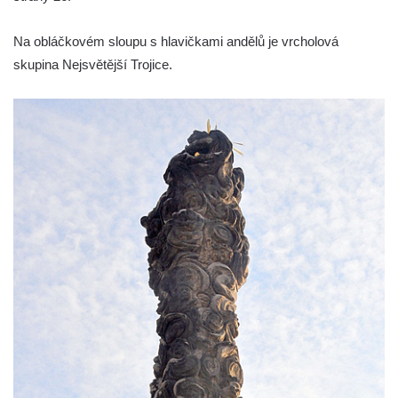
Sloup Panny Marie jižně od Ploskovic
Na obláčkovém sloupu s hlavičkami andělů je vrcholová
Sloup svatého Jana Nepomuckého v
skupina Nejsvětější Trojice.
Budyni nad Ohří
Sloup Panny Marie v klášteře v Oseku
Sloup Panny Marie se sochami svatého
Jana Nepomuckého a svatého Vavřince ve
Chcebuzi
Sloup Panny Marie na Mírovém náměstí v
Lounech
Sloup se sochou Piety u hřbitova ve
Strupčicích
Sloup Nejsvětější Trojice na rozcestí v
Hošnicích
Sloup Panny Marie v Třebenicích
Sloup s kaplicí (boží muka) u kostela