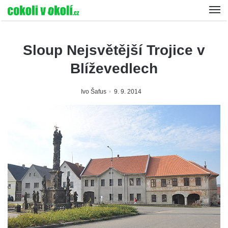
Sloup Nejsvětější Trojice v
Blíževedlech
Ivo Šafus
9. 9. 2014