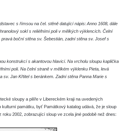
stavec s římsou na čel. stěně datující nápis: Anno 1608, dále
ranolový sokl s reliéfními poli v mělkých výklencích. Čelní
 pravá boční stěna sv. Šebestián, zadní stěna sv. Josef s
u konstrukcí s akantovou hlavicí. Na vrcholu sloupu kaplička
fními poli. Na čelní straně v mělkém výklenku Pieta, levá
a sv. Jan Křtitel s beránkem. Zadní stěna Panna Marie s
ětecké sloupy a pilíře v Libereckém kraji na uvedených
o kulturní památku, byť Památkový katalog udává, že je sloup
z roku 2002, zobrazující sloup ve zcela jiné podobě než dnes: