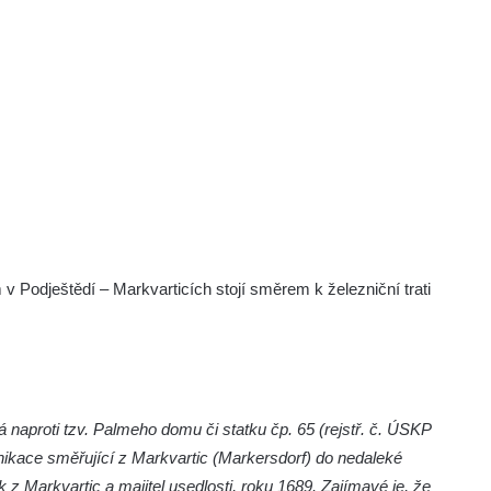
 Podještědí – Markvarticích stojí směrem k železniční trati
 naproti tzv. Palmeho domu či statku čp. 65 (rejstř. č. ÚSKP
ikace směřující z Markvartic (Markersdorf) do nedaleké
 z Markvartic a majitel usedlosti, roku 1689. Zajímavé je, že