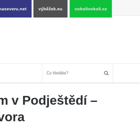
naseveru.net
výběžek.eu
cokolivokoli.cz
m v Podještědí –
vora