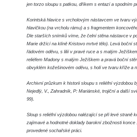
Torzo sloupu svatého Josefa na návsi ve
jen torzo sloupu s patkou, dříkem s entazí a spodním 
Strupčicích (dnes kříž)
Korintská hlavice s vrcholovým nástavcem ve tvaru vý
Sloup se sochou Piety v Kostelní ulici ve
hlavičkou (na vrcholu rámu) a s fragmentem koncového
Strupčicích
Dle starších snímků víme, že čelní stěna nástavce v p
Sloup Panny Marie u kaple v Brníkově
Marie držící na klíně Kristovo mrtvé tělo). Levá boční
Socha svatého Prokopa na návsi v
řádovém oděvu, s lilií v pravé ruce a s malým Ježíške
Ředhošti
reliéfem Madony s malým Ježíškem a pravá boční stěna 
Sloup se sochou Piety na Mírovém náměstí
obvyklém kožešinovém oděvu, s holí ve tvaru kříže a n
v Postoloprtech
Sloup svatého Václava u hřbitova v
Archivní průzkum k historii sloupu s reliéfní výzdobou
Postoloprtech
Nejedlý, V., Zahradník, P: Mariánské, trojiční a další s
99).
Sloup Panny Marie na jižním okraji Mařenic
Sloup s kaplicí (boží muka) v Jablonném v
Sloup s reliéfní výzdobou nalézající se při levé stran
Podještědí – Markvarticích u Palmeho
zajímavé a hodnotné doklady barokní zbožnosti konce 
dvora
provedené sochařské práci.
Sloup Panny Marie v zámecké zahradě v