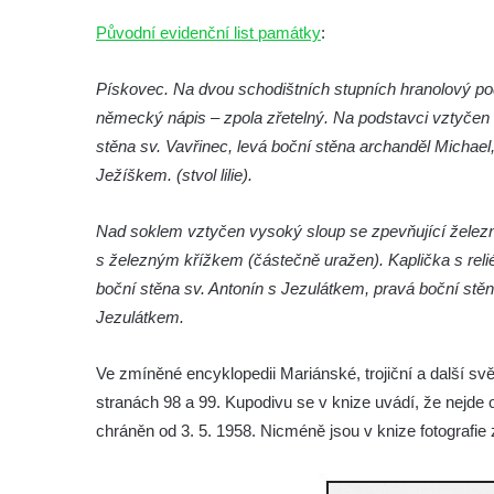
Teplicích
Původní evidenční list památky
:
Sloup Nejsvětější Trojice se svatým
Františkem Xaverským v zámeckém parku v
Pískovec. Na dvou schodištních stupních hranolový pod
Duchcově
německý nápis – zpola zřetelný. Na podstavci vztyčen h
Sloup svatého Vavřince u náměstí Jiřího z
stěna sv. Vavřinec, levá boční stěna archanděl Michael,
Poděbrad v Duchcově
Ježíškem. (stvol lilie).
Sloup Nejsvětější Trojice na Krakonošově
Nad soklem vztyčen vysoký sloup se zpevňující železno
náměstí v Trutnově
s železným křížkem (částečně uražen). Kaplička s relié
Sloup Panny Marie na Dolním náměstí v
boční stěna sv. Antonín s Jezulátkem, pravá boční stěn
Olomouci
Jezulátkem.
Sloup Panny Marie na Masarykově náměstí
ve Vyškově
Ve zmíněné encyklopedii Mariánské, trojiční a další sv
Sloup Panny Marie na Masarykově náměstí
stranách 98 a 99. Kupodivu se v knize uvádí, že nejde 
v Hodoníně
chráněn od 3. 5. 1958. Nicméně jsou v knize fotografie 
Sloup svatého Františka Xaverského v
Krupce