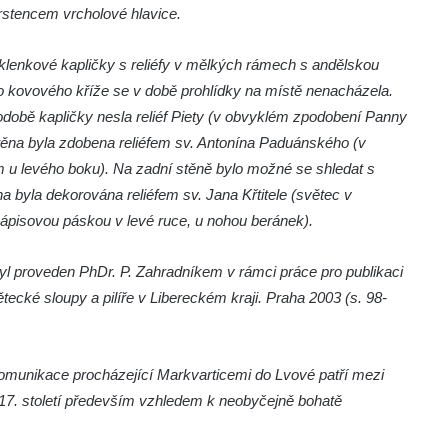
prstencem vrcholové hlavice.
klenkové kapličky s reliéfy v mělkých rámech s andělskou
 kovového kříže se v době prohlídky na místě nenacházela.
odobě kapličky nesla reliéf Piety (v obvyklém zpodobení Panny
 stěna byla zdobena reliéfem sv. Antonína Paduánského (v
m u levého boku). Na zadní stěně bylo možné se shledat s
byla dekorována reliéfem sv. Jana Křtitele (světec v
ápisovou páskou v levé ruce, u nohou beránek).
 byl proveden PhDr. P. Zahradníkem v rámci práce pro publikaci
větecké sloupy a pilíře v Libereckém kraji. Praha 2003 (s. 98-
ě komunikace procházející Markvarticemi do Lvové patří mezi
17. století především vzhledem k neobyčejně bohatě