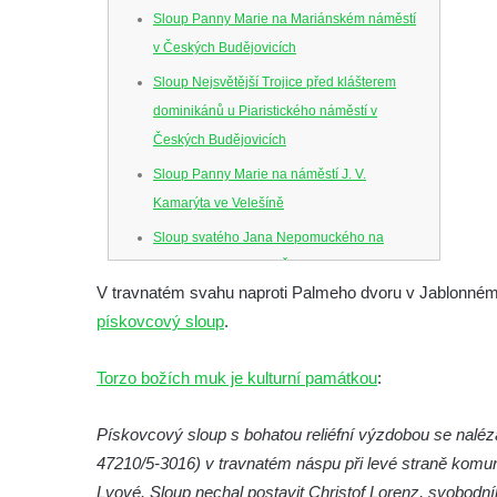
Sloup Panny Marie na Mariánském náměstí
v Českých Budějovicích
Sloup Nejsvětější Trojice před klášterem
dominikánů u Piaristického náměstí v
Českých Budějovicích
Sloup Panny Marie na náměstí J. V.
Kamarýta ve Velešíně
Sloup svatého Jana Nepomuckého na
náměstí J. Gurreho v Římově
V travnatém svahu naproti Palmeho dvoru v Jablonném v
Sloup Nejsvětější Trojice v Mirošovicích
pískovcový sloup
.
Sloup se sochou Bolestného Krista (Ecce
Homo) na zahradě zámku Chrámce
Torzo božích muk je kulturní památkou
:
Sloup Nejsvětější Trojice na náměstí
Republiky v Duchcově
Pískovcový sloup s bohatou reliéfní výzdobou se nalézá
47210/5-3016) v travnatém náspu při levé straně komun
Sloup Panny Marie u kostela Nalezení
Lvové. Sloup nechal postavit Christof Lorenz, svobodník
svatého Kříže ve Frýdlantu