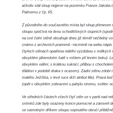
ačkoliv stál sloup nejprve na pozemku Franze Jakoba Lo
Sloup Panny Marie v Hostinném
Palmemu z čp. 65.
Sloup Nejsvětější Trojice v Krásné u
Pěnčína
Z původního do současného místa byl sloup přenesen 
Sloup s krucifixem u kostela svatého
sloupu spočívá na dvou schodišťových stupních (spodní 
Vavřince v Teplicích nad Metují
na své čelní stěně obsahuje dnes již téměř nečitelný vo
Selendrův sloup před klášterem
známo z archivních pramenů –
nicméně na webu nápis 
benediktýnů v Polici nad Metují
čtyřech stěnách opatřena reliéfní výzdobou v mělkých r
obvyklém jáhenském šatě s roštem při levém boku). Lev
Sloup Panny Marie Bolestné v Polici nad
obvyklém odění, s krátkou suknicí, přilbou s chocholem
Metují
ďáblovi v podobě draka s ocasem). Zadní stěnu zdobí r
Sloup svaté Barbory v zámecké zahradě v
malého Ježíška, v levé ruce drží atribut lilie). Pravá 
Teplicích
(opět v obvyklém zobrazení u pahýlu stromu, světec od
Sloup Nejsvětější Trojice před zámkem v
Cítolibech
Ve středních částech všech čtyř stěn se v partii nad re
Sloup Nejsvětější Trojice na Tyršově
snímků zde byly osazeny konce pomocné a zároveň dek
náměstí v Cítolibech
se samotným dříkem sloupu sepnutého obručí přibližně 