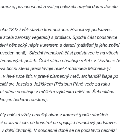
renze, povinnost udržovat jej náležela majiteli domu Josefu
roku 1842 kvůli stavbě komunikace. Hranolový podstavec
zcela zarostlý vegetací) s profilací. Spodní část podstavce
tivní německý nápis kurentem s datací (naštěstí je jeho znění
uveden není!
). Střední hranolová část podstavce je na všech
ámovaných polích. Čelní stěna obsahuje reliéf sv. Vavřince (v
á boční stěna představuje reliéf Archanděla Michaela (v
, v levé ruce štít, v pravé plamenný meč, archanděl šlape po
eliéf sv. Josefa s Ježíškem (Pěstoun Páně vede za ruku
boční stěna obsahuje v mělkém výklenku reliéf sv. Šebestiána
ěn jen bederní rouškou).
liéfy nalézá vždy nevelký otvor v kameni (podle starších
orativní železné konstrukce spojující hranolový podstavec
v dolní čtvrtině). V současné době se na podstavci nachází