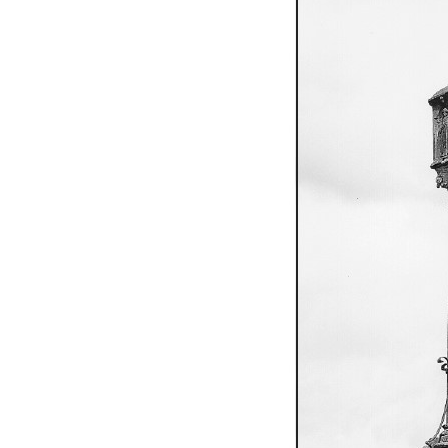
Sloup svatého Václava u kostela svatých
Šimona a Judy v Lenešicích
Sloup svatého Isidora u hřbitova Šlapanice
Sloup Panny Marie na hřbitově ve Slaném
Sloup Panny Marie na Husově náměstí v
Rakovníku
Sloup Panny Marie na náměstí krále
Vladislava ve Velvarech
Sloup Nejsvětější Trojice v zahradě domu
čp. 174 na návsi v Podsedicích
Sloup svatého Floriána a svatého Vavřince
v Pnětlukách u Podsedic
Sloup Panny Marie jižně od Ploskovic
Sloup svatého Jana Nepomuckého v
Budyni nad Ohří