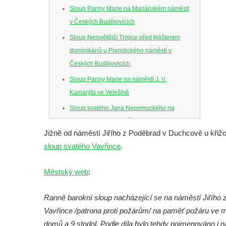
Sloup Panny Marie na Mariánském náměstí
v Českých Budějovicích
Sloup Nejsvětější Trojice před klášterem
dominikánů u Piaristického náměstí v
Českých Budějovicích
Sloup Panny Marie na náměstí J. V.
Kamarýta ve Velešíně
Sloup svatého Jana Nepomuckého na
náměstí J. Gurreho v Římově
Jižně od náměstí Jiřího z Poděbrad v Duchcově u křižo
Sloup Nejsvětější Trojice v Mirošovicích
sloup svatého Vavřince
.
Sloup se sochou Bolestného Krista (Ecce
Homo) na zahradě zámku Chrámce
Městský web
:
Sloup Nejsvětější Trojice na náměstí
Republiky v Duchcově
Ranně barokní sloup nacházející se na náměstí Jiřího
Vavřince /patrona proti požárům/ na paměť požáru ve 
Sloup Panny Marie u kostela Nalezení
domů a 9 stodol. Podle díla bylo tehdy pojmenováno i 
svatého Kříže ve Frýdlantu