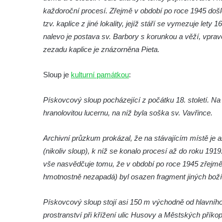
každoroční procesí. Zřejmě v období po roce 1945 došlo
Sloup Panny Marie v Hostinném
tzv. kaplice z jiné lokality, jejíž stáří se vymezuje lety
Sloup Nejsvětější Trojice v Krásné u
nalevo je postava sv. Barbory s korunkou a věží, vprav
Pěnčína
zezadu kaplice je znázorněna Pieta.
Sloup s krucifixem u kostela svatého
Vavřince v Teplicích nad Metují
Sloup je
kulturní památkou
:
Selendrův sloup před klášterem
benediktýnů v Polici nad Metují
Pískovcový sloup pocházející z počátku 18. století. Na
hranolovitou lucernu, na níž byla soška sv. Vavřince.
Sloup Panny Marie Bolestné v Polici nad
Metují
Archivní průzkum prokázal, že na stávajícím místě je 
Sloup svaté Barbory v zámecké zahradě v
(nikoliv sloup), k níž se konalo procesí až do roku 191
Teplicích
vše nasvědčuje tomu, že v období po roce 1945 zřejmě 
Sloup Nejsvětější Trojice před zámkem v
hmotnostně nezapadá) byl osazen fragment jiných boží
Cítolibech
Sloup Nejsvětější Trojice na Tyršově
Pískovcový sloup stojí asi 150 m východně od hlavní
náměstí v Cítolibech
prostranství při křížení ulic Husovy a Městských příko