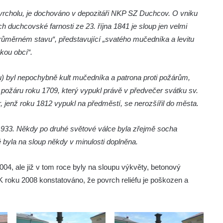
 vrcholu, je dochováno v depozitáři NKP SZ Duchcov. O vniku
 duchcovské farnosti ze 23. října 1841 je sloup jen velmi
růměrném stavu“, představující „svatého mučedníka a levitu
kou obcí“.
u) byl nepochybně kult mučedníka a patrona proti požárům,
 požáru roku 1709, který vypukl právě v předvečer svátku sv.
, jenž roku 1812 vypukl na předměstí, se nerozšířil do města.
ku 1933. Někdy po druhé světové válce byla zřejmě socha
ě byla na sloup někdy v minulosti doplněna.
04, ale již v tom roce byly na sloupu výkvěty, betonový
K roku 2008 konstatováno, že povrch reliéfu je poškozen a