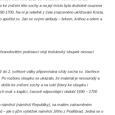
 ke zničení této sochy a na její místo byla druhotně osazena
 1690-1700. Na ní je reliefně z čela znázorněno ukřižování Krista,
o apoštol sv. Jan se svými atributy – brkem, knihou a orlem a
 hranolovitém podstavci stojí toskánský sloupek nesoucí
až do 2. světové války připomínána vždy socha sv. Vavřince
9. Po rozboru sloupku se ukázalo, že materiál je nesourodý a
došlo ke zničení sochy a na sokl (který ke sloupku i
ch muk s kaplicí, časově odpovídající období 1690 – 1700
ho náměstí (náměstí Republiky), na malém zatravněném
pů – jde o jižní výběžek náměstí Jiřího z Poděbrad. Jedná se o