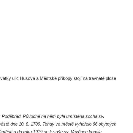
vatky ulic Husova a Městské příkopy stojí na travnaté ploše
 z Poděbrad. Původně na něm byla umístěna socha sv.
městě dne 10. 8. 1709. Tehdy ve městě vyhořelo 66 obytných
náměstí a do roku 1919 se k soše sv. Vavřince konala