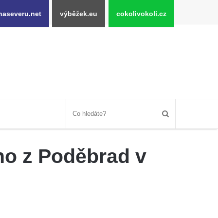
naseveru.net
výběžek.eu
cokolivokoli.cz
ho z Poděbrad v