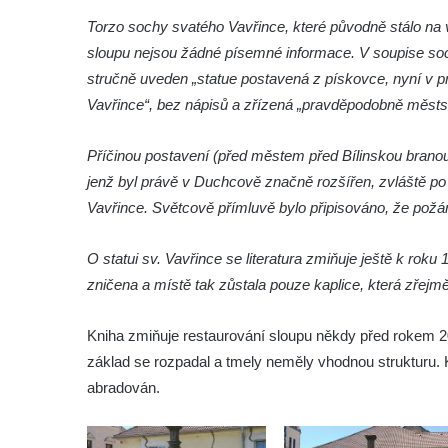
Teplicích
Torzo sochy svatého Vavřince, které původně stálo na
Sloup Nejsvětější Trojice se svatým
sloupu nejsou žádné písemné informace. V soupise soch
Františkem Xaverským v zámeckém parku v
stručně uveden „statue postavená z pískovce, nyní v p
Duchcově
Vavřince“, bez nápisů a zřízená „pravděpodobně městs
Sloup svatého Vavřince u náměstí Jiřího z
Příčinou postavení (před městem před Bílinskou brano
Poděbrad v Duchcově
jenž byl právě v Duchcově značně rozšířen, zvláště po
Sloup Nejsvětější Trojice na Krakonošově
Vavřince. Světcově přímluvě bylo připisováno, že požár
náměstí v Trutnově
Sloup Panny Marie na Dolním náměstí v
O statui sv. Vavřince se literatura zmiňuje ještě k ro
Olomouci
zničena a místě tak zůstala pouze kaplice, která zřejm
Sloup Panny Marie na Masarykově náměstí
ve Vyškově
Kniha zmiňuje restaurování sloupu někdy před rokem 20
Sloup Panny Marie na Masarykově náměstí
základ se rozpadal a tmely neměly vhodnou strukturu. 
v Hodoníně
abradován.
Sloup svatého Františka Xaverského v
Krupce