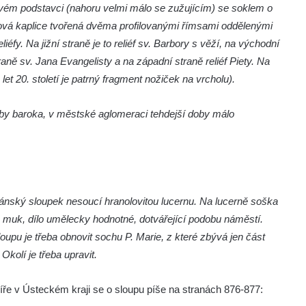
ovém podstavci (nahoru velmi málo se zužujícím) se soklem o
lová kaplice tvořená dvěma profilovanými římsami oddělenými
éfy. Na jižní straně je to reliéf sv. Barbory s věží, na východní
traně sv. Jana Evangelisty a na západní straně reliéf Piety. Na
 let 20. století je patrný fragment nožiček na vrcholu).
 baroka, v městské aglomeraci tehdejší doby málo
ánský sloupek nesoucí hranolovitou lucernu. Na lucerně soška
h muk, dílo umělecky hodnotné, dotvářející podobu náměstí.
pu je třeba obnovit sochu P. Marie, z které zbývá jen část
Okolí je třeba upravit.
ilíře v Ústeckém kraji se o sloupu píše na stranách 876-877: