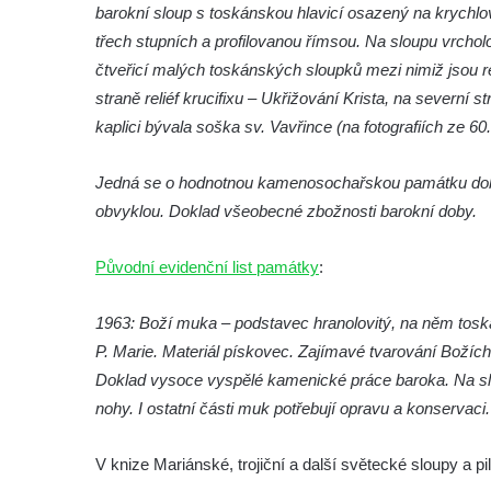
Torzo sloupu svatého Josefa na návsi ve
barokní sloup s toskánskou hlavicí osazený na krychl
Strupčicích (dnes kříž)
třech stupních a profilovanou římsou. Na sloupu vrcho
čtveřicí malých toskánských sloupků mezi nimiž jsou reli
Sloup se sochou Piety v Kostelní ulici ve
straně reliéf krucifixu – Ukřižování Krista, na severní s
Strupčicích
kaplici bývala soška sv. Vavřince (na fotografiích ze 60.
Sloup Panny Marie u kaple v Brníkově
Socha svatého Prokopa na návsi v
Jedná se o hodnotnou kamenosochařskou památku doby
Ředhošti
obvyklou. Doklad všeobecné zbožnosti barokní doby.
Sloup se sochou Piety na Mírovém náměstí
v Postoloprtech
Původní evidenční list památky
:
Sloup svatého Václava u hřbitova v
Postoloprtech
1963: Boží muka – podstavec hranolovitý, na něm tosk
P. Marie. Materiál pískovec. Zajímavé tvarování Božíc
Sloup Panny Marie na jižním okraji Mařenic
Doklad vysoce vyspělé kamenické práce baroka. Na slou
Sloup s kaplicí (boží muka) v Jablonném v
nohy. I ostatní části muk potřebují opravu a konservaci. 
Podještědí – Markvarticích u Palmeho
dvora
V knize Mariánské, trojiční a další světecké sloupy a p
Sloup Panny Marie v zámecké zahradě v