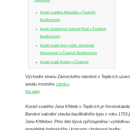
mauzolea
Kostel svatého Mikuláše v Českých
Budějovicích
Kaple Smrtelných úzkostí Páně v Českých
Budějovicích
Kostel svaté Anny (sídlo Jihočeské
filharmonie) v Českých Budějovicích
Kostel svaté Rodiny v Českých
Budějovicích
Východní stranu Zámeckého náměstí v Teplicích uzavírá
Kostel Obětování Panny Marie u kláštera
areálu místního
zámku
.
dominikánů v Českých Budějovicích
Na wiki
:
Kostel Všech svatých v Kamenném Újezdě
Kaple na křižovatce ulic Budějovická a
Kostel svatého Jana Křtitele v Teplicích je římskokat
Dělnická v Kamenném Újezdě
Barokní sakrální stavba bazilikálního typu z roku 1703
Bývalý kostel svatých Filipa a Jakuba na
Janu Křtitelovi. Přes léto bývá zpřístupněna i vyhlídk
náměstí J. V. Kamarýta ve Velešíně
pravidelné bohoslužby i koncerty chrámové hudby.