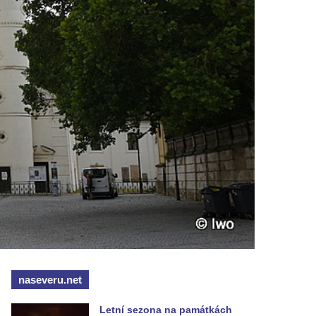
naseveru.net
Letní sezona na památkách