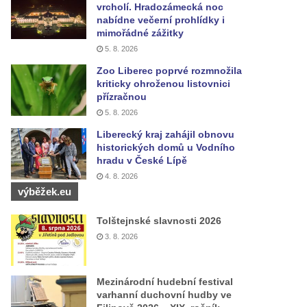
vrcholí. Hradozámecká noc
nabídne večerní prohlídky i
mimořádné zážitky
5. 8. 2026
Zoo Liberec poprvé rozmnožila
kriticky ohroženou listovnici
přízračnou
5. 8. 2026
Liberecký kraj zahájil obnovu
historických domů u Vodního
hradu v České Lípě
4. 8. 2026
výběžek.eu
Tolštejnské slavnosti 2026
3. 8. 2026
Mezinárodní hudební festival
varhanní duchovní hudby ve