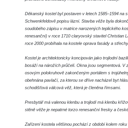
Kaple na hřbitově ve Velešíně
Děkanský kostel byl postaven v letech 1585–1594 na st
Márnice na hřbitově ve Velešíně
Schwenkfeldově popisu lázní. Stavba věže byla dokonč
Kostel svatého Václava ve Velešíně
soudobého zápisu v matrice narozených teplického kost
Poutní areál Římov
renesanční) v roce 1710 claryovský stavitel Christian L
Kostel svatého Ducha v poutním areálu
roce 2000 probíhala na kostele oprava fasády a střechy
Římov
Kostel je architektonicky koncipován jako trojlodní baz
Křížová cesta Římov – XXV. kaple – Boží
bosáží na nárožích průčelí. Okna jsou segmentová. V z
hrob
osovým polokruhově zakončeným portálem s trojúhelný
Křížová cesta Římov – XXIV. kaple – Pieta
obehnána pavlačí, za kterou se dříve nacházel byt hlásn
Křížová cesta Římov – XXIII. kaple –
schodišťová válcová věž, která je členěna římsami.
Kalvárie
Křížová cesta Římov – XXII. kaple – Šimon
Presbytář má valenou klenbu a trojlodí má klenbu křížo
Cyrénský pomáhá Ježíši nést kříž
stěně věže je nepatrné torzo renesanční fresky a česk
Křížová cesta Římov – XXI. kaple –
Zařízení kostela většinou pochází z období kolem roku 1
Popravní brána