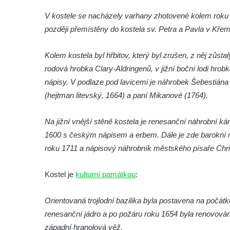
Annáše (U Kaifáše)
V kostele se nacházely varhany zhotovené kolem roku
Křížová cesta Římov – XII. kaple – Vodní
později přemístěny do kostela sv. Petra a Pavla v Křem
brána
Kolem kostela byl hřbitov, který byl zrušen, z něj zůst
Křížová cesta Římov – XI. kaple – Ježíš
rodová hrobka Clary-Aldringenů, v jižní boční lodi hr
haněn a tupen
nápisy. V podlaze pod lavicemi je náhrobek Šebestiána
Křížová cesta Římov – X. kaple – U
(hejtman litevský, 1664) a paní Mikanové (1764).
Cedronu
Křížová cesta Římov – IX. kaple – U
Na jižní vnější stěně kostela je renesanční náhrobní 
chromého žida
1600 s českým nápisem a erbem. Dále je zde barokní ná
Křížová cesta Římov – VIII. kaple – Kristus
roku 1711 a nápisový náhrobník městského písaře Chr
svázán a ze zahrady vyhnán
Křížová cesta Římov – VII. kaple – Políbení
Kostel je
kulturní památkou
:
Jidášovo
Orientovaná trojlodní bazilika byla postavena na počátk
Křížová cesta Římov – VI. kaple – Olivetská
renesanční jádro a po požáru roku 1654 byla renovová
hora (Getsemanská zahrada)
západní hranolová věž.