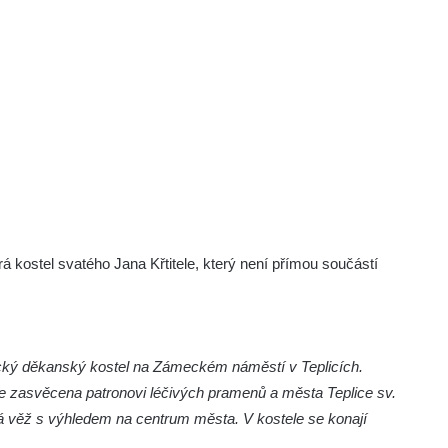
 kostel svatého Jana Křtitele, který není přímou součástí
olický děkanský kostel na Zámeckém náměstí v Teplicích.
 je zasvěcena patronovi léčivých pramenů a města Teplice sv.
ová věž s výhledem na centrum města. V kostele se konají