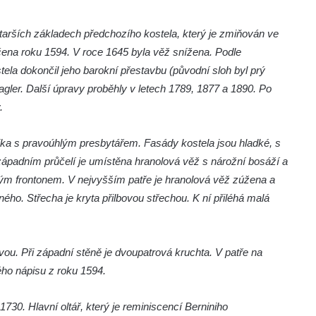
arších základech předchozího kostela, který je zmiňován ve
ena roku 1594. V roce 1645 byla věž snížena. Podle
ela dokončil jeho barokní přestavbu (původní sloh byl prý
agler. Další úpravy proběhly v letech 1789, 1877 a 1890. Po
.
ilika s pravoúhlým presbytářem. Fasády kostela jsou hladké, s
ápadním průčelí je umístěna hranolová věž s nárožní bosáží a
m frontonem. V nejvyšším patře je hranolová věž zúžena a
ého. Střecha je kryta přilbovou střechou. K ní přiléhá malá
vou. Při západní stěně je dvoupatrová kruchta. V patře na
ého nápisu z roku 1594.
730. Hlavní oltář, který je reminiscencí Berniniho