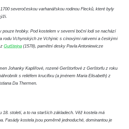
 1700 severočeskou varhanářskou rodinou Flecků, které byly
ýži.
aly pouze hrobky. Pod kostelem v severní boční lodi se nachází
obka rodu Vchynských ze Vchýnic s cínovými rakvemi a českými
 z
Gutštejna
(1578), pamětní desky Pavla Antoniewicze
kámen Johanky Kaplířové, rozené Gerštorfové z Gerštorfu z roku
hrobník s reliéfem krucifixu (a jménem Maria Elisabeth) z
istiana Da Thermen.
u 18. století, a to na starších základech. Věž kostela má
na. Fasády kostela jsou poměrně jednoduché, dominantou je