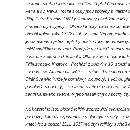
svatopetrského tabernáklu, je dílem Teplického mistra 
Křížová cesta Římov – XX. kaple – Svatá
Petra a sv. Pavla. Točité sloupy jsou spojeny s vlastní s
Veronika potkává Ježíše a utírá mu do své
dílny Petra Brandla. Oltář je lemovaný plochými reliéfy
roušky pot z tváře
stranách čtyři výjevy z Olivetské hory, nad římsou relié
Křížová cesta Římov – XIX. kaple – Kristus
období kolem roku 1730: oltář sv. Jana Nepomuckého 
kříž nesoucí potkává Pannu Marii
jehož autorem je též Teplický mistr. Obraz je umístěný
Křížová cesta Římov – XVIII. kaple – Na
reliéf novějším obrazem. Protějškový oltář Čtrnácti sv
Ježíše vložen kříž
obrazem z okruhu P. Brandla. Oltář v závěru boční lodi 
Křížová cesta Římov – XVII. kaple – Velký
Příbuzenstvo Kristovo). Pochází z poloviny 19. století 
Pilát
sochami sv. Antonína a světice s ratolestí s knihou me
Oltář Svatého Kříže je portálový, sloupový, s volnou pla
Křížová cesta Římov – XVI. kaple – U
portálový, sloupový, s obrazem světice a sochami sv. 
Herodesa
františkánského světce. V jeho nástavci jsou sochy čty
Křížová cesta Římov – XV. kaple – Malý
Pilát
Na kazatelně jsou ploché reliéfy zobrazující evangelist
Křížová cesta Římov – XIV. kaple – U
pocházejí také dvě zpovědnice s plochými reliéfy sv. M
Kaifáše (U Děvečky)
křtitelnice z období 1511–1517 má čtyři reliféry světců 
Křížová cesta Římov – XIII. kaple – U