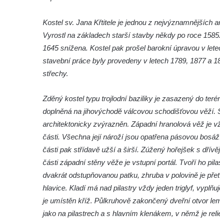
Křížová cesta Římov – V. kaple – Smutná
duše
Kostel sv. Jana Křtitele je jednou z nejvýznamnějšíc
Křížová cesta Římov – IV. kaple – Pustá ves
Vyrostl na základech starší stavby někdy po roce 158
Křížová cesta Římov – III. kaple – Stádní
1645 snížena. Kostel pak prošel barokní úpravou v lete
brána
stavební práce byly provedeny v letech 1789, 1877 a 1
Křížová cesta Římov – II. kaple – Poslední
střechy.
večeře Páně
Zděný kostel typu trojlodní baziliky je zasazený do te
Křížová cesta Římov – I. kaple – Loučení
doplněná na jihovýchodě válcovou schodišťovou věží. St
Ježíše s Pannou Marií
architektonicky zvýrazněn. Západní hranolová věž je v
Márnice na hřbitově v Římově
části. Všechna její nároží jsou opatřena pásovou bosáží 
Kaple v Horním Třeboníně
části pak střídavě užší a širší. Zúžený hořejšek s dří
Kaple Panny Marie v Horním Třeboníně
části západní stěny věže je vstupní portál. Tvoří ho pilas
Kaple mezi Dolním Třebonínem a Horním
dvakrát odstupňovanou patku, zhruba v polovině je přet
Třebonínem
hlavice. Kladí má nad pilastry vždy jeden triglyf, vypl
je umístěn kříž. Půlkruhově zakončený dveřní otvor le
Kaple v severní části Dolního Třebonína
jako na pilastrech a s hlavním klenákem, v němž je re
Márnice na hřbitově v Rybniště