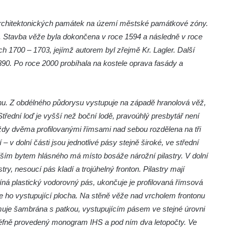
h architektonických památek na území městské památkové zóny.
5. Stavba věže byla dokončena v roce 1594 a následně v roce
ch 1700 – 1703, jejímž autorem byl zřejmě Kr. Lagler. Další
890. Po roce 2000 probíhala na kostele oprava fasády a
rénu. Z obdélného půdorysu vystupuje na západě hranolová věž,
řední loď je vyšší než boční lodě, pravoúhlý presbytář není
ždy dvěma profilovanými římsami nad sebou rozdělena na tři
– v dolní části jsou jednotlivé pásy stejně široké, ve střední
vějším bytem hlásného má místo bosáže nárožní pilastry. V dolní
try, nesoucí pás kladí a trojúhelný fronton. Pilastry mají
íná plastický vodorovný pás, ukončuje je profilovaná římsová
ňuje ho vystupující plocha. Na stěně věže nad vrcholem frontonu
muje šambrána s patkou, vystupujícím pásem ve stejné úrovni
liéfně provedený monogram IHS a pod ním dva letopočty. Ve