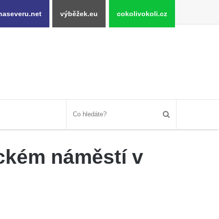
naseveru.net
výběžek.eu
cokolivokoli.cz
eckém náměstí v