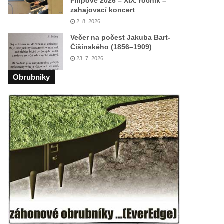
Filipově 2026 – XIX. ročník –
zahajovací koncert
2. 8. 2026
Večer na počest Jakuba Bart-
Ćišinského (1856–1909)
23. 7. 2026
Obrubniky