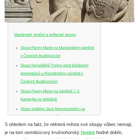
Mariánské, trojiční a světecké sloupy
Sloup Panny Marie na Mariánském náměstí
v Českých Budějovicích
Sloup Nejsvětější Trojice před klášterem
dominikánů u Piaristického náměstí v
Českých Budějovicích
Sloup Panny Marie na náměstí J. V.
Kamarýta ve Velešíně
Sloup svatého Jana Nepomuckého na
náměstí J. Gurreho v Římově
S ohledem na fakt, že některá města své sloupy vůbec nemají,
Sloup Nejsvětější Trojice v Mirošovicích
je na tom osmitisícový krušnohorský
Nejdek
hodně dobře,
Sloup se sochou Bolestného Krista (Ecce