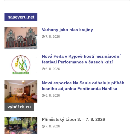
Podještědí – Markvarticích
Sloup s kaplicí (boží muka) ve Lvové
naseveru.net
Sloup Nejsvětější Trojice v Zákupech
Varhany jako hlas krajiny
Sloup Panny Marie v Okrouhlické ulici v
7. 8. 2026
Mimoni
Sloup se sochou Anny Samotřetí v Hrádku
nad Nisou
Nová Perla v Kyjově hostí mezinárodní
festival Performance v časech krizí
Sloup Panny Marie v Bělé pod Bezdězem
6. 8. 2026
Sloup s kaplicí (boží muka) u Hvězdy
Nová expozice Na Saule odhaluje příběh
Sloup s kaplicí (boží muka) v Kyjích
lesního adjunkta Ferdinanda Náhlíka
Sloup Panny Marie v Třebechovicích pod
6. 8. 2026
Orebem
výběžek.eu
Sloup Nejsvětější Trojice v Třebechovicích
pod Orebem
Příměstský tábor 3. – 7. 8. 2026
7. 8. 2026
Sloup s kaplicí (boží muka) Kamenická