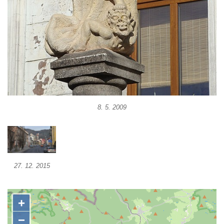
Sloup s kaplicí (boží muka) u kostela
svatého Stanislava v Měrunicích
Sloup Panny Marie v klášteře v Oseku
Sloup s reliéfem Panny Marie v Oseku
Sloup se sochou Piety ve Chlumci
Sloup svatého Prokopa na 2. náměstí v
Mostě
8. 5. 2009
Sloup s kaplicí (boží muka) v ulici ČSLA v
Bohušovicích nad Ohří
Sloup svatého Antonína Paduánského u
polní cesty jihovýchodně od Skalice u
České Lípy
27. 12. 2015
Sloup svatého Václava na Václavském
náměstí v Lovosicích
Sloup svatého Jana Nepomuckého v
Žibřidicích