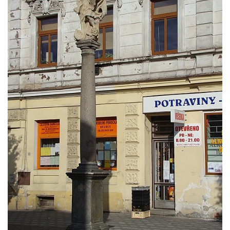
ve Vyškově
Sloup Panny Marie na Masarykově náměstí
v Hodoníně
Sloup svatého Františka Xaverského v
Krupce
Sloup svatého Václava u kostela svatých
Šimona a Judy v Lenešicích
Sloup svatého Isidora u hřbitova Šlapanice
Sloup Panny Marie na hřbitově ve Slaném
Sloup Panny Marie na Husově náměstí v
Rakovníku
Sloup Panny Marie na náměstí krále
Vladislava ve Velvarech
Sloup Nejsvětější Trojice v zahradě domu
čp. 174 na návsi v Podsedicích