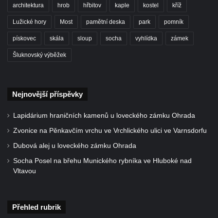
Sloup Panny Marie v Kynšperku nad Ohří
architektura
hrob
hřbitov
kaple
kostel
kříž
Sloup Nejsvětější Trojice v Kynšperku nad
Lužické hory
Most
pamětní deska
park
pomník
Ohří
pískovec
skála
sloup
socha
vyhlídka
zámek
Sloup Panny Marie ve Stříbře
Šluknovský výběžek
Sloup svatého Floriána v Bezdružicích
Sloup Nejsvětější Trojice ve Žluticích
Sloup Panny Marie s Ježíškem u hřbitova v
Nejnovější příspěvky
Místě
Lapidárium hraničních kamenů u loveckého zámku Ohrada
Sloup se sochami Ukřižovaného a Bolestné
Zvonice na Pěnkavčím vrchu ve Vrchlického ulici ve Varnsdorfu
Panny Marie u hřbitova v Místě
Dubová alej u loveckého zámku Ohrada
Sloup se sochou Ukřižovaného u hřbitova v
Místě
Socha Posel na břehu Munického rybníka ve Hluboké nad
Vltavou
Pilíř s Ukřižovaným a reliéfem Bolestné
Panny Marie v Místě
Sloup s kaplicemi v Místě
Přehled rubrik
Sloup Nejsvětější Trojice v Místě