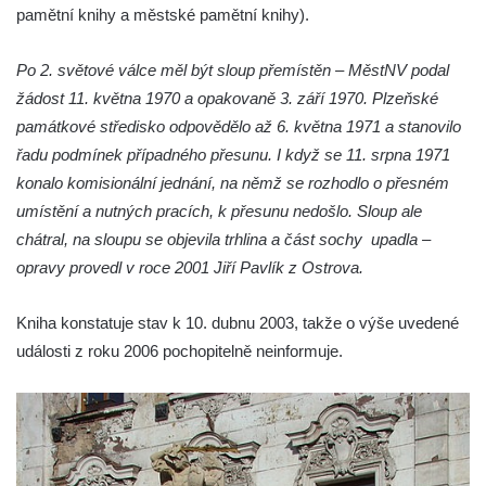
pamětní knihy a městské pamětní knihy).
Sloup Panny Marie na jižním okraji Mařenic
Sloup s kaplicí (boží muka) v Jablonném v
Po 2. světové válce měl být sloup přemístěn – MěstNV podal
Podještědí – Markvarticích u Palmeho
žádost 11. května 1970 a opakovaně 3. září 1970. Plzeňské
dvora
památkové středisko odpovědělo až 6. května 1971 a stanovilo
Sloup Panny Marie v zámecké zahradě v
řadu podmínek případného přesunu. I když se 11. srpna 1971
Teplicích
konalo komisionální jednání, na němž se rozhodlo o přesném
Sloup Nejsvětější Trojice se svatým
umístění a nutných pracích, k přesunu nedošlo. Sloup ale
Františkem Xaverským v zámeckém parku v
chátral, na sloupu se objevila trhlina a část sochy upadla –
Duchcově
opravy provedl v roce 2001 Jiří Pavlík z Ostrova.
Sloup svatého Vavřince u náměstí Jiřího z
Poděbrad v Duchcově
Kniha konstatuje stav k 10. dubnu 2003, takže o výše uvedené
události z roku 2006 pochopitelně neinformuje.
Sloup Nejsvětější Trojice na Krakonošově
náměstí v Trutnově
Sloup Panny Marie na Dolním náměstí v
Olomouci
Sloup Panny Marie na Masarykově náměstí