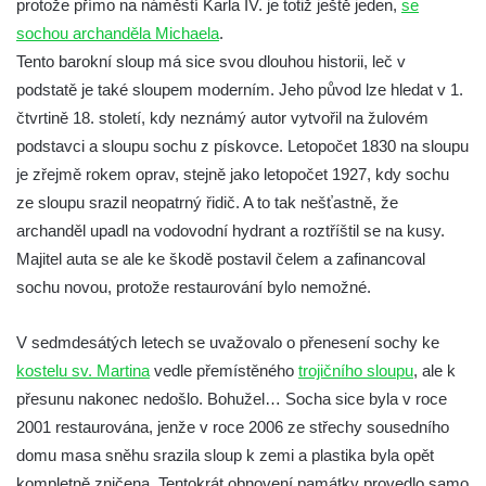
protože přímo na náměstí Karla IV. je totiž ještě jeden,
se
Homo) na zahradě zámku Chrámce
sochou archanděla Michaela
.
Sloup Nejsvětější Trojice na náměstí
Tento barokní sloup má sice svou dlouhou historii, leč v
Republiky v Duchcově
podstatě je také sloupem moderním. Jeho původ lze hledat v 1.
Sloup Panny Marie u kostela Nalezení
čtvrtině 18. století, kdy neznámý autor vytvořil na žulovém
svatého Kříže ve Frýdlantu
podstavci a sloupu sochu z pískovce. Letopočet 1830 na sloupu
je zřejmě rokem oprav, stejně jako letopočet 1927, kdy sochu
Sloup Panny Marie v Hostinném
ze sloupu srazil neopatrný řidič. A to tak nešťastně, že
Sloup Nejsvětější Trojice v Krásné u
archanděl upadl na vodovodní hydrant a roztříštil se na kusy.
Pěnčína
Majitel auta se ale ke škodě postavil čelem a zafinancoval
Sloup s krucifixem u kostela svatého
sochu novou, protože restaurování bylo nemožné.
Vavřince v Teplicích nad Metují
Selendrův sloup před klášterem
V sedmdesátých letech se uvažovalo o přenesení sochy ke
benediktýnů v Polici nad Metují
kostelu sv. Martina
vedle přemístěného
trojičního sloupu
, ale k
Sloup Panny Marie Bolestné v Polici nad
přesunu nakonec nedošlo. Bohužel… Socha sice byla v roce
Metují
2001 restaurována, jenže v roce 2006 ze střechy sousedního
domu masa sněhu srazila sloup k zemi a plastika byla opět
Sloup svaté Barbory v zámecké zahradě v
kompletně zničena. Tentokrát obnovení památky provedlo samo
Teplicích