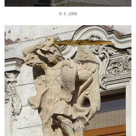
Sloup svatého Floriána a svatého Vavřince
v Pnětlukách u Podsedic
8. 5. 2009
Sloup Panny Marie jižně od Ploskovic
Sloup svatého Jana Nepomuckého v
Budyni nad Ohří
Sloup Panny Marie v klášteře v Oseku
Sloup Panny Marie se sochami svatého
Jana Nepomuckého a svatého Vavřince ve
Chcebuzi
Sloup Panny Marie na Mírovém náměstí v
Lounech
Sloup se sochou Piety u hřbitova ve
Strupčicích
Sloup Nejsvětější Trojice na rozcestí v
Hošnicích
Sloup Panny Marie v Třebenicích