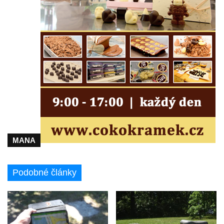
Plané
Sloup Panny Marie s Ježíškem v Údlicích
Sloup Nejsvětější Trojice v Údlicích
Sloup se sochou svatého Josefa s
Ježíškem v Údlicích
Sloup Panny Marie v Chodově
Sloup Panny Marie v Hořicích
Sloup Nejsvětější Trojice ve Vejprtech
Sloup Nejsvětější Trojice v Teplé
MANA
Sloup Panny Marie v Bečově nad Teplou
Sloup se sochou svatého Petra v Mnichově
Podobné články
Sloup Panny Marie v Práchni
Sloup svatého kříže v Třebušíně
Sloup Nejsvětější Trojice v Litvínově