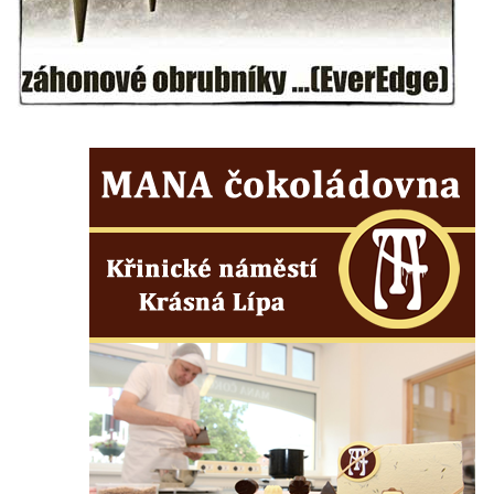
Sloup s kaplicí (boží muka) u silnice do
Petrovic
Sloup Panny Marie v Osečné
Sloup svatého Antonína Paduánského v
Kopci
Sloup Panny Marie ve Zdislavě
(Schönbach)
Boží muka v Hejnicích
Sloup Panny Marie v Hejnicích
Sloup Panny Marie v Horní Světlé
Sloup (pilíř) svatého Jana Nepomuckého
na náměstí Svobody v Plané
Sloup svatého Jana Nepomuckého v Plané
Sloup se sochou Bolestného Krista (Ecce
Homo) v Krompachu
Sloup Panny Marie Bolestné v Chodové