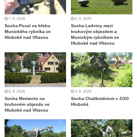
Sloup svatého Antonína Paduánského v
Ústí nad Labem
Sloup svatého Jana Nepomuckého v
7. 8. 2026
6. 8. 2026
Socha Posel na břehu
Socha Ledviny mezi
Rokycanech
Munického rybníka ve
kruhovým objezdem a
Sloup Panny Marie v Červeném Hrádku
Hluboké nad Vltavou
Munickým rybníkem ve
Hluboké nad Vltavou
Sloup se sochou Piety v Jirkově
Torzo sloupu neznámého určení v Klášterci
nad Ohří
Sloup Panny Marie v Libochovicích
Sloup Panny Marie v Litoměřicích
Sloupová boží muka s reliéfy v Jáchymově
6. 8. 2026
3. 8. 2026
Socha Memento na
Socha Chalikotérium v ZOO
Sloup Nejsvětější Trojice v Jáchymově
kruhovém objezdu ve
Hluboká
Hluboké nad Vltavou
Sloup Nejsvětější Trojice ve Valči
Sloup Panny Marie ve Valči
Sloup svatého Jana Nepomuckého v Horní
Blatné