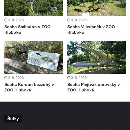
Sloup Panny Marie Polické v Horní Polici
Sloup Panny Marie v Horní Polici
3. 8. 2026
3. 8. 2026
Socha Smilodon v ZOO
Socha Veledaněk v ZOO
Sloup se sochou svatého Šebestiána v
Hluboká
Hluboká
Žandově
Sloup Panny Marie u Černýše
Sloup Panny Marie v Okounově
Sloup Panny Marie v Hradci Králové
Sloup Panny Marie v Turnově
3. 8. 2026
3. 8. 2026
Sloup s kaplicí v Železném Brodě
Socha Koroun bezzubý v
Socha Plejtvák obrovský v
Sloup s kaplicí v Hořicích
ZOO Hluboká
ZOO Hluboká
Sloup Panny Marie v Semilech
Sloup Panny Marie v Benešově nad
Ploučnicí
Štítky
Sloup Panny Marie v Cebivi