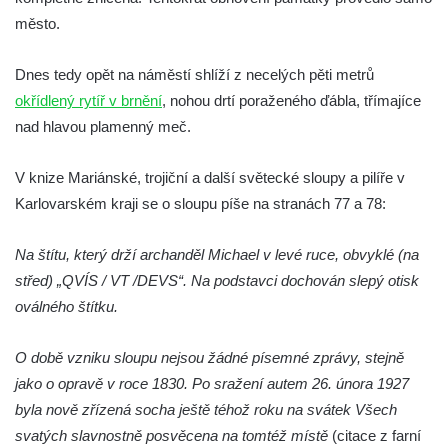
město.
Sloup Nejsvětější Trojice před zámkem v
Cítolibech
Dnes tedy opět na náměstí shlíží z necelých pěti metrů
Sloup Nejsvětější Trojice na Tyršově
okřídlený rytíř v brnění
, nohou drtí poraženého ďábla, třímajíce
náměstí v Cítolibech
nad hlavou plamenný meč.
Torzo sloupu svatého Josefa na návsi ve
Strupčicích (dnes kříž)
V knize Mariánské, trojiční a další světecké sloupy a pilíře v
Sloup se sochou Piety v Kostelní ulici ve
Karlovarském kraji se o sloupu píše na stranách 77 a 78:
Strupčicích
Na štítu, který drží archanděl Michael v levé ruce, obvyklé (na
Sloup Panny Marie u kaple v Brníkově
střed) „QVÍS / VT /DEVS“. Na podstavci dochován slepý otisk
Socha svatého Prokopa na návsi v
oválného štítku.
Ředhošti
Sloup se sochou Piety na Mírovém náměstí
O době vzniku sloupu nejsou žádné písemné zprávy, stejně
v Postoloprtech
jako o opravě v roce 1830. Po sražení autem 26. února 1927
Sloup svatého Václava u hřbitova v
byla nově zřízená socha ještě téhož roku na svátek Všech
Postoloprtech
svatých slavnostně posvěcena na tomtéž místě
(citace z farní