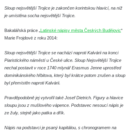
čp. 174 na návsi v Podsedicích
Sloup nejsvětější Trojice je zakončen korintskou hlavicí, na níž
Sloup svatého Floriána a svatého Vavřince
je umístěna socha nejsvětější Trojice.
v Pnětlukách u Podsedic
Sloup Panny Marie jižně od Ploskovic
Bakalářská práce „
Latinské nápisy města Českých Budějovic
“
Sloup svatého Jana Nepomuckého v
Marie Frojdové z roku 2014:
Budyni nad Ohří
Sloup nejsvětější Trojice se nachází naproti Kalvárii na konci
Sloup Panny Marie v klášteře v Oseku
Piaristického náměstí u České ulice. Sloup Nejsvětější Trojice
Sloup Panny Marie se sochami svatého
nechal postavit v roce 1740 mlynář Erasmus Jenne uprostřed
Jana Nepomuckého a svatého Vavřince ve
dominikánského hřbitova, který byl krátce potom zrušen a sloup
Chcebuzi
byl přemístěn naproti Kalvárii.
Sloup Panny Marie na Mírovém náměstí v
Lounech
Pravděpodobně jej vytvořil také Josef Dietrich. Figury a hlavice
Sloup se sochou Piety u hřbitova ve
sloupu jsou z mušlového vápence. Podstavec nesoucí nápis je
Strupčicích
ze žuly, stejně jako patka a dřík.
Sloup Nejsvětější Trojice na rozcestí v
Nápis na podstavci je psaný kapitálou, s chronogramem na
Hošnicích