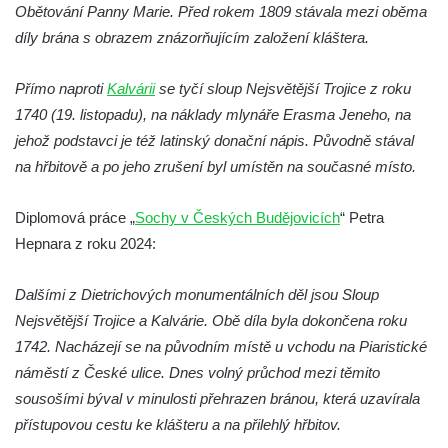
Obětování Panny Marie. Před rokem 1809 stávala mezi oběma
Sloup Panny Marie na Masarykově náměstí
díly brána s obrazem znázorňujícím založení kláštera.
ve Vyškově
Sloup Panny Marie na Masarykově náměstí
Přímo naproti
Kalvárii
se tyčí sloup Nejsvětější Trojice z roku
v Hodoníně
1740 (19. listopadu), na náklady mlynáře Erasma Jeneho, na
jehož podstavci je též latinský donační nápis. Původně stával
Sloup svatého Františka Xaverského v
na hřbitově a po jeho zrušení byl umístěn na současné místo.
Krupce
Sloup svatého Václava u kostela svatých
Diplomová práce „
Sochy v Českých Budějovicích
“ Petra
Šimona a Judy v Lenešicích
Hepnara z roku 2024:
Sloup svatého Isidora u hřbitova Šlapanice
Sloup Panny Marie na hřbitově ve Slaném
Dalšími z Dietrichových monumentálních děl jsou Sloup
Sloup Panny Marie na Husově náměstí v
Nejsvětější Trojice a Kalvárie. Obě díla byla dokončena roku
Rakovníku
1742. Nacházejí se na původním místě u vchodu na Piaristické
náměstí z České ulice. Dnes volný průchod mezi těmito
Sloup Panny Marie na náměstí krále
sousošími býval v minulosti přehrazen bránou, která uzavírala
Vladislava ve Velvarech
přístupovou cestu ke klášteru a na přilehlý hřbitov.
Sloup Nejsvětější Trojice v zahradě domu