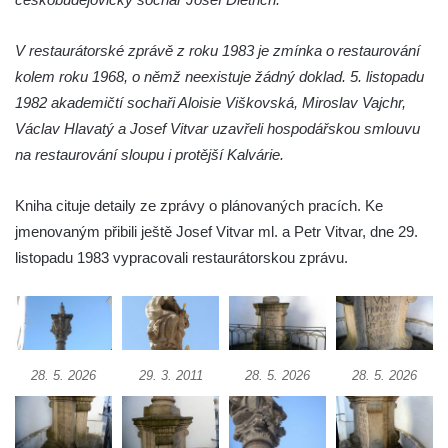
Sloup s kaplicí (boží muka) v Jablonném v
Podještědí – Markvarticích
V restaurátorské zprávě z roku 1983 je zmínka o restaurování
kolem roku 1968, o němž neexistuje žádný doklad. 5. listopadu
Sloup s kaplicí (boží muka) ve Lvové
1982 akademičtí sochaři Aloisie Viškovská, Miroslav Vajchr,
Sloup Nejsvětější Trojice v Zákupech
Václav Hlavatý a Josef Vitvar uzavřeli hospodářskou smlouvu
Sloup Panny Marie v Okrouhlické ulici v
na restaurování sloupu i protější Kalvárie.
Mimoni
Sloup se sochou Anny Samotřetí v Hrádku
Kniha cituje detaily ze zprávy o plánovaných pracích. Ke
nad Nisou
jmenovaným přibili ještě Josef Vitvar ml. a Petr Vitvar, dne 29.
Sloup Panny Marie v Bělé pod Bezdězem
listopadu 1983 vypracovali restaurátorskou zprávu.
Sloup s kaplicí (boží muka) u Hvězdy
Sloup s kaplicí (boží muka) v Kyjích
Sloup Panny Marie v Třebechovicích pod
Orebem
28. 5. 2026
29. 3. 2011
28. 5. 2026
28. 5. 2026
Sloup Nejsvětější Trojice v Třebechovicích
pod Orebem