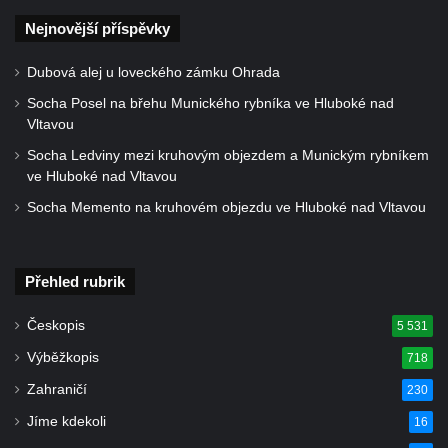
Socha Panny Marie u kostela Nanebevzetí
Nejnovější příspěvky
Panny Marie v Žatci
Socha sv. Judy Tadeáše u kostela
Dubová alej u loveckého zámku Ohrada
Nanebevzetí Panny Marie v Žatci
Socha Posel na břehu Munického rybníka ve Hluboké nad
Socha svatého Františka z Assisi u kostela
Vltavou
Nanebevzetí Panny Marie v Žatci
Socha Ledviny mezi kruhovým objezdem a Munickým rybníkem
ve Hluboké nad Vltavou
Sloupová Boží muka s reliéfy ve Skalici u
České Lípy
Socha Memento na kruhovém objezdu ve Hluboké nad Vltavou
Sloup s kaplicí (boží muka) v Rooseveltově
ulici v Českém Krumlově
Přehled rubrik
Sloup s kaplicí (boží muka) v Horní ulici v
Českém Krumlově
Českopis
5 531
Sloup Panny Marie v Mostě
Výběžkopis
718
Sloup se sochou Anny Samotřetí v Mostě
Zahraničí
230
Sloup Panny Marie v Černovicích u
Jíme kdekoli
16
Chomutova