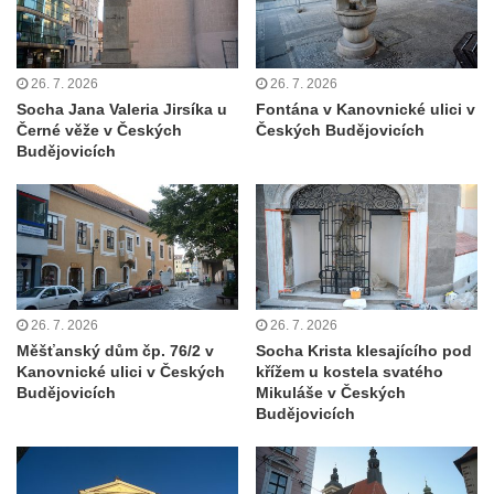
Sloup s kaplicemi v Místě
Sloup Nejsvětější Trojice v Místě
Sloup se sochou Ukřižovaného v Místě
26. 7. 2026
26. 7. 2026
Sloup Panny Marie v Bochově
Socha Jana Valeria Jirsíka u
Fontána v Kanovnické ulici v
Černé věže v Českých
Českých Budějovicích
Sloup Panny Marie ve Stráži pod Ralskem
Budějovicích
Sloup Panny Marie v Doksech
Sloup se sochami sv. Jana Nepomuckého,
sv. Karla Boromejského a sv. Alžběty
Durynské v Mostě
Sloup se sochami sv. Jana Nepomuckého,
26. 7. 2026
26. 7. 2026
sv. Vojtěcha a sv. Václava v Mostě
Měšťanský dům čp. 76/2 v
Socha Krista klesajícího pod
Sloup Nejsvětější Trojice v Dubé
Kanovnické ulici v Českých
křížem u kostela svatého
Budějovicích
Mikuláše v Českých
Sloup Nejsvětější Trojice v Dubé-Novém
Budějovicích
Berštejně
Sloup svatého Floriána na nádvoří hradu
Seeberg