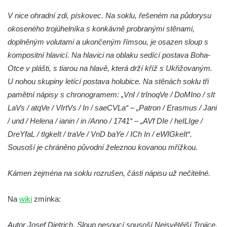
Sloup svaté Barbory v zámecké zahradě v
V nice ohradní zdi, pískovec. Na soklu, řešeném na půdorysu
Teplicích
okoseného trojúhelníka s konkávně probranými stěnami,
Sloup Nejsvětější Trojice před zámkem v
doplněným volutami a ukončeným římsou, je osazen sloup s
Cítolibech
kompositní hlavicí. Na hlavici na oblaku sedící postava Boha-
Sloup Nejsvětější Trojice na Tyršově
Otce v plášti, s tiarou na hlavě, která drží kříž s Ukřižovaným.
náměstí v Cítolibech
U nohou skupiny letící postava holubice. Na stěnách soklu tři
Torzo sloupu svatého Josefa na návsi ve
pamětní nápisy s chronogramem: „VnI / trInoqVe / DoMIno / sIt
Strupčicích (dnes kříž)
LaVs / atqVe / VIrtVs / In / saeCVLa“ – „Patron / Erasmus / Jani
/ und / Helena / ianin / in /Anno / 1741“ – „AVf DIe / heILIge /
Sloup se sochou Piety v Kostelní ulici ve
DreYfaL / tIgkeIt / traVe / VnD baYe / ICh In / eWIGkeIt“.
Strupčicích
Sousoší je chráněno původní železnou kovanou mřížkou.
Sloup Panny Marie u kaple v Brníkově
Socha svatého Prokopa na návsi v
Kámen zejména na soklu rozrušen, části nápisu už nečitelné.
Ředhošti
Sloup se sochou Piety na Mírovém náměstí
Na
wiki
zmínka:
v Postoloprtech
Sloup svatého Václava u hřbitova v
Autor Josef Dietrich. Sloup nesoucí sousoší Nejsvětější Trojice.