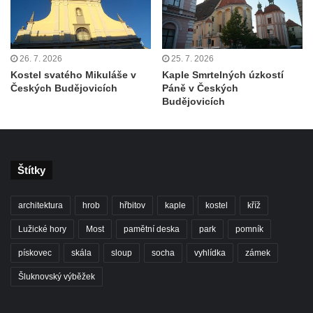
Sloup Panny Marie Bolestné v Brtníkách
Socha sv. Václava u kostela Nanebevzetí
26. 7. 2026
25. 7. 2026
Panny Marie v Žatci
Kostel svatého Mikuláše v
Kaple Smrtelných úzkostí
Socha svaté Afry u kostela Nanebevzetí
Českých Budějovicích
Páně v Českých
Panny Marie v Žatci
Budějovicích
Socha sv. Maří Magdaleny u kostela
Nanebevzetí Panny Marie v Žatci
Socha sv. Petra u kostela Nanebevzetí
Štítky
Panny Marie v Žatci
Socha sv. Jana Nepomuckého u kostela
architektura
hrob
hřbitov
kaple
kostel
kříž
Nanebevzetí Panny Marie v Žatci
Lužické hory
Most
pamětní deska
park
pomník
Socha sv. Pavla u kostela Nanebevzetí
pískovec
skála
sloup
socha
vyhlídka
zámek
Panny Marie v Žatci
Šluknovský výběžek
Socha sv. Norberta u kostela Nanebevzetí
Panny Marie v Žatci