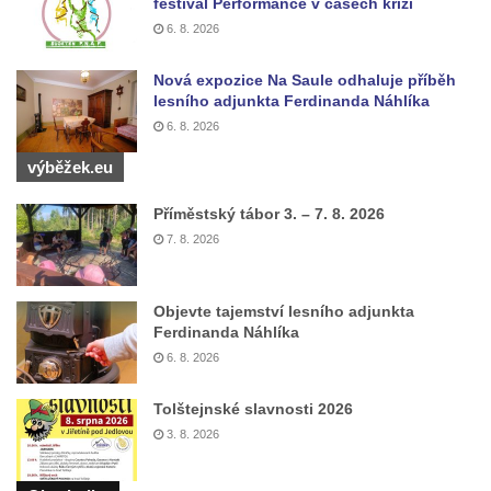
Homo) v Krompachu
festival Performance v časech krizí
6. 8. 2026
Sloup Panny Marie Bolestné v Chodové
Plané
Nová expozice Na Saule odhaluje příběh
Sloup Panny Marie s Ježíškem v Údlicích
lesního adjunkta Ferdinanda Náhlíka
6. 8. 2026
Sloup Nejsvětější Trojice v Údlicích
výběžek.eu
Sloup se sochou svatého Josefa s
Ježíškem v Údlicích
Příměstský tábor 3. – 7. 8. 2026
Sloup Panny Marie v Chodově
7. 8. 2026
Sloup Panny Marie v Hořicích
Sloup Nejsvětější Trojice ve Vejprtech
Objevte tajemství lesního adjunkta
Sloup Nejsvětější Trojice v Teplé
Ferdinanda Náhlíka
6. 8. 2026
Sloup Panny Marie v Bečově nad Teplou
Sloup se sochou svatého Petra v Mnichově
Tolštejnské slavnosti 2026
Sloup Panny Marie v Práchni
3. 8. 2026
Sloup svatého kříže v Třebušíně