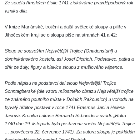
Ze součtu římských číslic 1741 získáváme pravděpodobný rok
Sloup svatého Jana Nepomuckého v
vzniku díla.
Žibřidicích
Sloup svatého Jana Nepomuckého v
V knize Mariánské, trojiční a další světecké sloupy a pilíře v
Janské
Jihočeském kraji se o sloupu píše na stranách 41 a 42:
Sloup svatého Jana Nepomuckého v
Roudnici nad Labem
Sloup se sousoším Nejsvětější Trojice (Gnadenstuhl) u
Sloup se sochou svatého Vavřince v
dominikánského kostela, asi Josef Dietrich. Podstavec, patka a
Roudnici nad Labem
dřík ze žuly, figury a hlavice sloupu z mušlového vápence.
Sloup svatého Václava v Kamenici u Zákup
Podle nápisu na podstavci dal sloup Nejsvětější Trojice
Sloup Panny Marie v údolí Kamenického
Sonntagberské (dle vzoru milostného obrazu Nejsvětější trojice
potoka u Zákup
ze známého poutního místa v Dolních Rakousích) u vchodu na
Sloup sv. Judy Tadeáše v Nábřežní ulici v
bývalý hřbitov postavit v roce 1741 Erasmus Jani a Helena
Zákupech
Janová. Kronika Lukase Bernarda Schneidera uvádí: „Roku
Sloup s (chybějící) sochou sv. Jana
1740 dne 19. listopadu byla postavena socha Nejsvětější Trojice
Nepomuckého u Bredovského letohrádku
… posvěcena 22. července 1741). Za autora sloupu je pokládán
Sloup s kaplicí (boží muka) u Rynoltic
českobudějovický sochař Josef Dietrich.