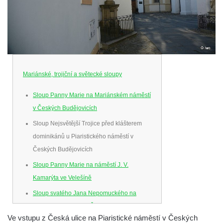
Mariánské, trojiční a světecké sloupy
Sloup Panny Marie na Mariánském náměstí
v Českých Budějovicích
Sloup Nejsvětější Trojice před klášterem
dominikánů u Piaristického náměstí v
Českých Budějovicích
Sloup Panny Marie na náměstí J. V.
Kamarýta ve Velešíně
Sloup svatého Jana Nepomuckého na
náměstí J. Gurreho v Římově
Ve vstupu z Česká ulice na Piaristické náměstí v Českých
Sloup Nejsvětější Trojice v Mirošovicích