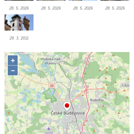
Sloup s kaplicí (boží muka) Kamenická
28. 5. 2026
28. 5. 2026
28. 5. 2026
28. 5. 2026
Nová Víska
Sloup svatého Floriana v Potštejně
Sloup Panny Marie v Liberci u kostela
Nalezení svatého Kříže
29. 3. 2011
Sloup Nejsvětější Trojice v Bakově nad
Jizerou
Sloup Panny Marie v Miletíně
Sloup Panny Marie v Lomnici nad Popelkou
Sloup Panny Marie v Novém Bydžově
Sloup (pilíř) Panny Marie v Jezvé
Sloup Panny Marie v Horní Libchavě
Sloup Panny Marie v Markvarticích
Sloup Panny Marie v Hodkovicích nad
Mohelkou