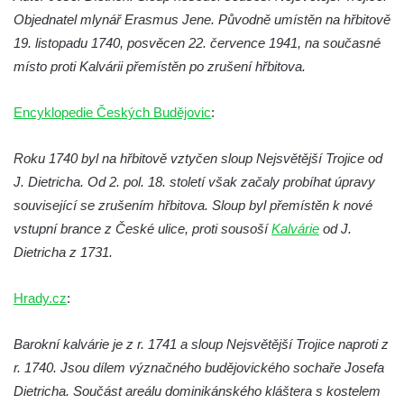
Postoloprtech
Objednatel mlynář Erasmus Jene. Původně umístěn na hřbitově
19. listopadu 1740, posvěcen 22. července 1941, na současné
Sloup Panny Marie na jižním okraji Mařenic
místo proti Kalvárii přemístěn po zrušení hřbitova.
Sloup s kaplicí (boží muka) v Jablonném v
Podještědí – Markvarticích u Palmeho
Encyklopedie Českých Budějovic
:
dvora
Sloup Panny Marie v zámecké zahradě v
Roku 1740 byl na hřbitově vztyčen sloup Nejsvětější Trojice od
Teplicích
J. Dietricha. Od 2. pol. 18. století však začaly probíhat úpravy
Sloup Nejsvětější Trojice se svatým
související se zrušením hřbitova. Sloup byl přemístěn k nové
Františkem Xaverským v zámeckém parku v
vstupní brance z České ulice, proti sousoší
Kalvárie
od J.
Duchcově
Dietricha z 1731.
Sloup svatého Vavřince u náměstí Jiřího z
Hrady.cz
Poděbrad v Duchcově
:
Sloup Nejsvětější Trojice na Krakonošově
Barokní kalvárie je z r. 1741 a sloup Nejsvětější Trojice naproti z
náměstí v Trutnově
r. 1740. Jsou dílem význačného budějovického sochaře Josefa
Sloup Panny Marie na Dolním náměstí v
Dietricha. Součást areálu dominikánského kláštera s kostelem
Olomouci