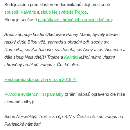
Budějovicích před klášterem dominikánů stojí proti sobě
Sloup se sochou Bolestného Krista (Ecce
sousoší Kalvárie
a
sloup Nejsvětější Trojice
.
Homo) na zahradě zámku Chrámce
Sloup je součástí
památkově chráněného areálu kláštera
:
Sloup Nejsvětější Trojice na náměstí
Republiky v Duchcově
Areál zahrnuje kostel Obětování Panny Marie, bývalý klášter,
Sloup Panny Marie u kostela Nalezení
rajský dvůr, Bílou věž, zahradu s ohradní zdí, sochy sv.
svatého Kříže ve Frýdlantu
Dominika, sv. Zachariáše, sv. Josefa, sv. Anny a sv. Vincence a
dále sloup Nejsvětější Trojice a
Kalvárii
ležící mimo vlastní
Sloup Panny Marie v Hostinném
chráněný areál při vstupu z České ulice.
Sloup Nejsvětější Trojice v Krásné u
Pěnčína
Restaurátorská údržba v roce 2018 ->
Sloup s krucifixem u kostela svatého
Vavřince v Teplicích nad Metují
Původní evidenční list památky
(znění nápisů opraveno dle níže
Selendrův sloup před klášterem
citované knihy):
benediktýnů v Polici nad Metují
Sloup Nejsvětější Trojice za čp. 427 v České ulici při vstupu na
Sloup Panny Marie Bolestné v Polici nad
Piaristické náměstí.
Metují