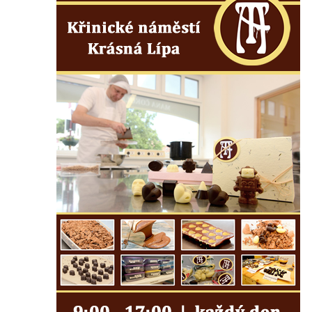
Sloup svatého Jana Nepomuckého v Horní
Blatné
Sloup Panny Marie Polické v Horní Polici
Sloup Panny Marie v Horní Polici
Sloup se sochou svatého Šebestiána v
Žandově
Sloup Panny Marie u Černýše
Sloup Panny Marie v Okounově
Sloup Panny Marie v Hradci Králové
Sloup Panny Marie v Turnově
Sloup s kaplicí v Železném Brodě
Sloup s kaplicí v Hořicích
Sloup Panny Marie v Semilech
Sloup Panny Marie v Benešově nad
Ploučnicí