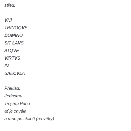
střed:
Sloup Panny Marie v Třebenicích
Sloup s kaplicí (boží muka) u kostela
V
N
I
svatého Stanislava v Měrunicích
TR
I
NOQ
V
E
Sloup Panny Marie v klášteře v Oseku
D
O
MI
NO
Sloup s reliéfem Panny Marie v Oseku
S
I
T
L
A
V
S
ATQ
V
E
Sloup se sochou Piety ve Chlumci
VI
RT
V
S
Sloup svatého Prokopa na 2. náměstí v
I
N
Mostě
SAE
CVL
A
Sloup s kaplicí (boží muka) v ulici ČSLA v
Bohušovicích nad Ohří
Překlad:
Sloup svatého Antonína Paduánského u
Jednomu
polní cesty jihovýchodně od Skalice u
Trojímu Pánu
České Lípy
ať je chvála
Sloup svatého Václava na Václavském
a moc po staletí (na věky)
náměstí v Lovosicích