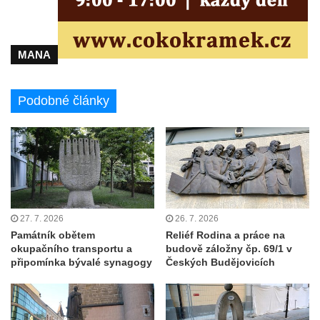
Sloup Panny Marie v Cebivi
Sloup Panny Marie v Kynšperku nad Ohří
Sloup Nejsvětější Trojice v Kynšperku nad
MANA
Ohří
Sloup Panny Marie ve Stříbře
Podobné články
Sloup svatého Floriána v Bezdružicích
Sloup Nejsvětější Trojice ve Žluticích
Sloup Panny Marie s Ježíškem u hřbitova v
Místě
Sloup se sochami Ukřižovaného a Bolestné
27. 7. 2026
26. 7. 2026
Panny Marie u hřbitova v Místě
Památník obětem
Reliéf Rodina a práce na
Sloup se sochou Ukřižovaného u hřbitova v
okupačního transportu a
budově záložny čp. 69/1 v
Místě
připomínka bývalé synagogy
Českých Budějovicích
Pilíř s Ukřižovaným a reliéfem Bolestné
Panny Marie v Místě