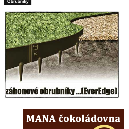
Obrubniky
Sloup Nejsvětější Trojice v Litvínově
Sloup svatého Antonína Paduánského v
Ústí nad Labem
Sloup svatého Jana Nepomuckého v
Rokycanech
Sloup Panny Marie v Červeném Hrádku
Sloup se sochou Piety v Jirkově
Torzo sloupu neznámého určení v Klášterci
nad Ohří
Sloup Panny Marie v Libochovicích
Sloup Panny Marie v Litoměřicích
Sloupová boží muka s reliéfy v Jáchymově
Sloup Nejsvětější Trojice v Jáchymově
Sloup Nejsvětější Trojice ve Valči
Sloup Panny Marie ve Valči