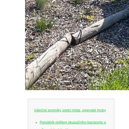
Válečné pomníky, pietní místa, vojenské hroby
Památník obětem okupačního transportu a