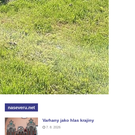
naseveru.net
Varhany jako hlas krajiny
7. 8. 2026