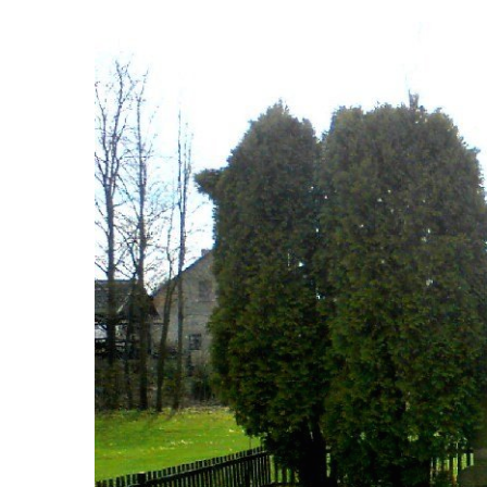
Velešíně
Hrob Jana Foitla na hřbitově ve Velešíně
Hrob Ludvíka Tůmy na hřbitově ve Velešíně
Hrob Josefa Havla na hřbitově ve Velešíně
Pomník obětem 2. světové války na hřbitově
u kostela svatého Václava ve Velešíně
Pamětní deska 240 MILES TO FREEDOM u
pomníku obětem válek na náměstí J. V.
Kamarýta ve Velešíně
Pomník obětem 1. a 2. světové války na
náměstí J. V. Kamarýta ve Velešíně
Pomník obětem 1. a 2. světové války v
Římově
Hrob Petera Korgera a Petra Štindla na
hřbitově v Římově
Pomník obětem 1. světové války v Dolním