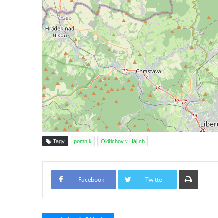
nad Vltavou
Hrob Václava Kufnera na hřbitově v Lužci
nad Vltavou
Pomník vojákům Rudé armády na hřbitově
v Lužci nad Vltavou
Pomník Ladislava Sedláčka a Karla Pelce u
silnice severně od Lužce nad Vltavou
Kenotaf Alfeda Harnische na hřbitově v
Hrobčicích
Pomník obětem válek v Hrobčicích
Tagy
pomník
Oldřichov v Hájích
Pomník obětem válek v Mirošovicích
Hrob vojáků Rudé armády na hřbitově v
Tiskno
Račicích
Facebook
Twitter
Hrob Jiřího Dovhomilji na hřbitově v
Račicích
Hrob Antonína Medáčka na hřbitově v