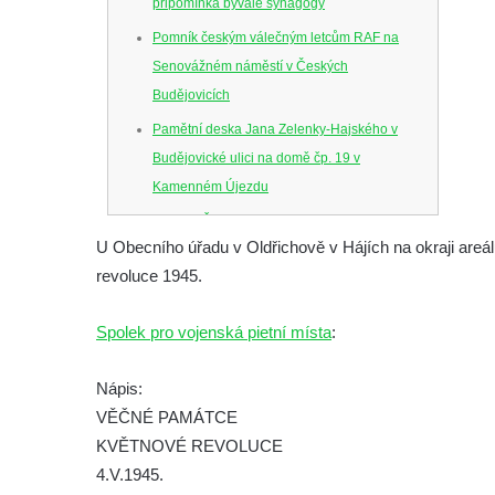
připomínka bývalé synagogy
Pomník českým válečným letcům RAF na
Senovážném náměstí v Českých
Budějovicích
Pamětní deska Jana Zelenky-Hajského v
Budějovické ulici na domě čp. 19 v
Kamenném Újezdu
Kenotaf Šimona Valhy na starém hřbitově v
U Obecního úřadu v Oldřichově v Hájích na okraji areál
Kamenném Újezdě
revoluce 1945.
Kenotaf Václava B. Hájka na starém
hřbitově v Kamenném Újezdě
Spolek pro vojenská pietní místa
:
Pomník obětem válek na Náměstí v
Kamenném Újezdě
Nápis:
Kenotaf Jana Mojžiše na hřbitově ve
VĚČNÉ PAMÁTCE
Velešíně
KVĚTNOVÉ REVOLUCE
4.V.1945.
Kenotaf Josefa Jílka na hřbitově ve