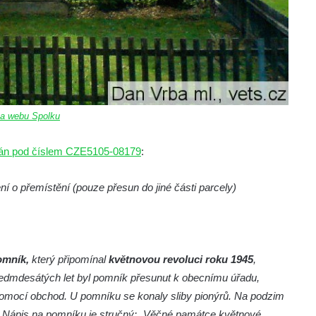
na webu Spolku
ován pod číslem CZE5105-08179
:
í o přemístění (pouze přesun do jiné části parcely)
omník,
který připomínal
květnovou revoluci roku 1945
,
edmdesátých let byl pomník přesunut k obecnímu úřadu,
épomocí obchod. U pomníku se konaly sliby pionýrů. Na podzim
. Nápis na pomníku je stručný: „Věčné památce květnové