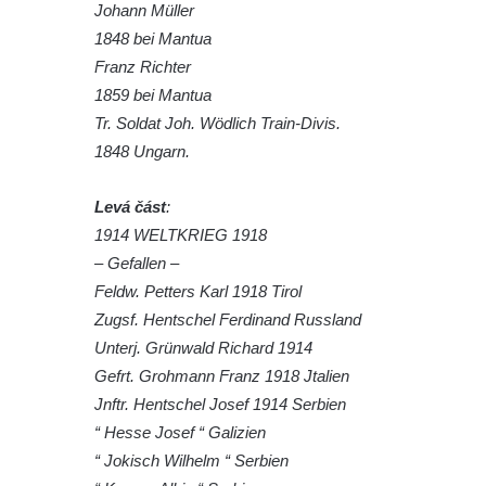
Johann Müller
Pomník obětem 1. světové války v Dolním
1848 bei Mantua
Předoníně
Franz Richter
1859 bei Mantua
Pomník obětem 2. světové války v Plavu
Tr. Soldat Joh. Wödlich Train-Divis.
Pamětní deska obětem 1. světové války v
1848 Ungarn.
Plavu
Kenotaf Pepiho Meisela na hřbitově v
Levá část
:
Dolním Podluží
1914 WELTKRIEG 1918
Kenotaf Leopolda Malata na hřbitově v
– Gefallen –
Dolním Podluží
Feldw. Petters Karl 1918 Tirol
Kenotaf Antona Klause na hřbitově v
Zugsf. Hentschel Ferdinand Russland
Dolním Podluží
Unterj. Grünwald Richard 1914
Gefrt. Grohmann Franz 1918 Jtalien
Kenotaf Heinricha Klause na hřbitově v
Jnftr. Hentschel Josef 1914 Serbien
Dolním Podluží
“ Hesse Josef “ Galizien
Kenotaf Josefa Stolle na hřbitově v Dolním
“ Jokisch Wilhelm “ Serbien
Podluží