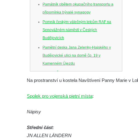
Památník obětem okupačního transportu a
připomínka bývalé synagogy
Pomník českým válečným letcům RAF na
Senovážném náměstí v Českých
Budějovicích
Pamětní deska Jana Zelenky-Hajského v
Budějovické ulici na domě čp. 19 v
Kamenném Újezdu
Kenotaf Šimona Valhy na starém hřbitově v
Na prostranství u kostela Navštívení Panny Marie v Lo
Kamenném Újezdě
Kenotaf Václava B. Hájka na starém
Spolek pro vojenská pietní místa
:
hřbitově v Kamenném Újezdě
Pomník obětem válek na Náměstí v
Nápisy
Kamenném Újezdě
Kenotaf Jana Mojžiše na hřbitově ve
Střední část
:
Velešíně
JN ALLEN LÄNDERN