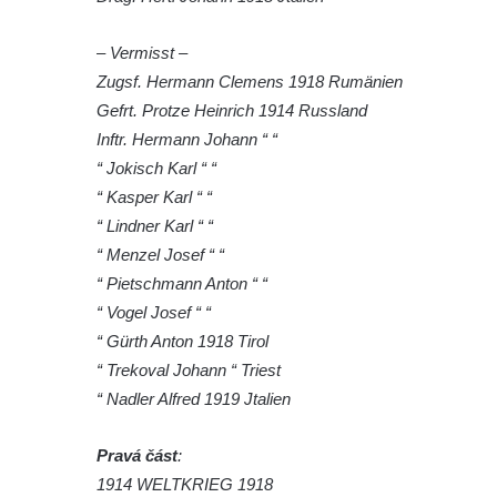
Kenotaf Miloslava Švice na hřbitově v Lužci
– Vermisst –
nad Vltavou
Zugsf. Hermann Clemens 1918 Rumänien
Hrob Václava Kufnera na hřbitově v Lužci
Gefrt. Protze Heinrich 1914 Russland
nad Vltavou
Inftr. Hermann Johann “ “
Pomník vojákům Rudé armády na hřbitově
“ Jokisch Karl “ “
v Lužci nad Vltavou
“ Kasper Karl “ “
Pomník Ladislava Sedláčka a Karla Pelce u
“ Lindner Karl “ “
silnice severně od Lužce nad Vltavou
“ Menzel Josef “ “
Kenotaf Alfeda Harnische na hřbitově v
“ Pietschmann Anton “ “
Hrobčicích
“ Vogel Josef “ “
Pomník obětem válek v Hrobčicích
“ Gürth Anton 1918 Tirol
“ Trekoval Johann “ Triest
Pomník obětem válek v Mirošovicích
“ Nadler Alfred 1919 Jtalien
Hrob vojáků Rudé armády na hřbitově v
Račicích
Pravá část
:
Hrob Jiřího Dovhomilji na hřbitově v
1914 WELTKRIEG 1918