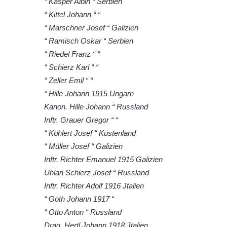
“ Kasper Albin “ Serbien
Pomník obětem 1. světové války na
“ Kittel Johann “ “
židovském hřbitově v Mostě
“ Marschner Josef “ Galizien
Hrob Aloise Podrábského na hřbitově v
“ Ramisch Oskar “ Serbien
Račicích
“ Riedel Franz “ “
Pamětní deska Miroslava Švice na domě
“ Schierz Karl “ “
čp. 43 v Lužci nad Vltavou
“ Zeller Emil “ “
“ Hille Johann 1915 Ungarn
Pomník obětem 2. světové války v ulici 1.
Kanon. Hille Johann “ Russland
máje v Lužci nad Vltavou
Inftr. Grauer Gregor “ “
Pomník obětem válek v ulici 1. máje v Lužci
“ Köhlert Josef “ Küstenland
nad Vltavou
“ Müller Josef “ Galizien
Hrob Vladislava Neumana v Hostíně u
Inftr. Richter Emanuel 1915 Galizien
Vojkovic
Uhlan Schierz Josef “ Russland
Pomník obětem válek před hřbitovem v
Inftr. Richter Adolf 1916 Jtalien
Hostíně u Vojkovic
“ Goth Johann 1917 “
Kenotaf Václava Floriána na hřbitově v
“ Otto Anton “ Russland
Lužci nad Vltavou
Drag. Hertl Johann 1918 Jtalien