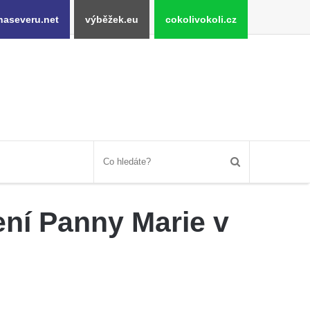
naseveru.net
výběžek.eu
cokolivokoli.cz
ení Panny Marie v