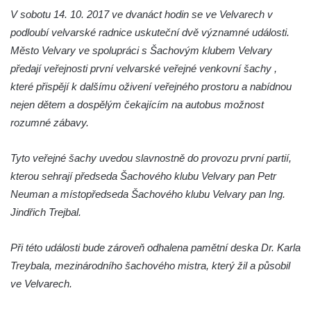
V sobotu 14. 10. 2017 ve dvanáct hodin se ve Velvarech v
náměstí J. V. Kamarýta ve Velešíně
podloubí velvarské radnice uskuteční dvě významné události.
Pomník obětem 1. a 2. světové války v
Město Velvary ve spolupráci s Šachovým klubem Velvary
Římově
předají veřejnosti první velvarské veřejné venkovní šachy ,
Hrob Petera Korgera a Petra Štindla na
které přispějí k dalšímu oživení veřejného prostoru a nabídnou
hřbitově v Římově
nejen dětem a dospělým čekajícím na autobus možnost
Pomník obětem 1. světové války v Dolním
rozumné zábavy.
Předoníně
Tyto veřejné šachy uvedou slavnostně do provozu první partií,
Pomník obětem 2. světové války v Plavu
kterou sehrají předseda Šachového klubu Velvary pan Petr
Pamětní deska obětem 1. světové války v
Neuman a místopředseda Šachového klubu Velvary pan Ing.
Plavu
Jindřich Trejbal.
Kenotaf Pepiho Meisela na hřbitově v
Dolním Podluží
Při této události bude zároveň odhalena pamětní deska Dr. Karla
Kenotaf Leopolda Malata na hřbitově v
Treybala, mezinárodního šachového mistra, který žil a působil
Dolním Podluží
ve Velvarech.
Kenotaf Antona Klause na hřbitově v