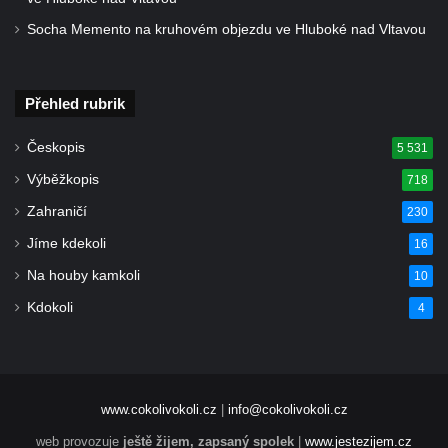
Chlumčanech
Socha Memento na kruhovém objezdu ve Hluboké nad Vltavou
Hrob Josefa Bednáře na hřbitově v
Chlumčanech
Přehled rubrik
Hrob Oldřicha Pokorného na hřbitově v
Chlumčanech
Českopis
5 531
Hrob Antonína Krejcárka na hřbitově v
Výběžkopis
718
Chlumčanech
Zahraničí
230
Hrob Josefa Fořta na hřbitově v
Chlumčanech
Jíme kdekoli
16
Hrob vojáků Rudé armády na hřbitově v
Na houby kamkoli
10
Chlumčanech
Kdokoli
4
Hrob Arnošta a Václava Šůmových na
hřbitově v Chlumčanech
Pomník obětem 1. a 2. světové války v
www.cokolivokoli.cz
|
info@cokolivokoli.cz
Chlumčanech
web provozuje
ještě žijem, zapsaný spolek
|
www.jestezijem.cz
Pomník obětem 1. a 2. světové války ve