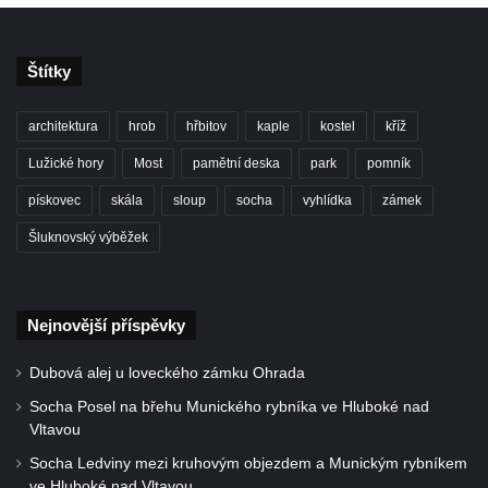
Cítolibech
Hrob Josefa Fronka na hřbitově v Cítolibech
Hrob Jana Císarika na hřbitově v Cítolibech
Štítky
Hrob Jana Legáta na hřbitově v Cítolibech
architektura
hrob
hřbitov
kaple
kostel
kříž
Hrob Karla Trenklera na hřbitově v
Lužické hory
Most
pamětní deska
park
pomník
Cítolibech
Pamětní deska Jaroslava Lhotského na
pískovec
skála
sloup
socha
vyhlídka
zámek
zámku v Cítolibech
Šluknovský výběžek
Pomník obětem 1. a 2. světové války před
zámkem v Cítolibech
Pomník na místě hrobu ruských vojáků z
Nejnovější příspěvky
napoleonských válek u silnice z Chlumčan
Dubová alej u loveckého zámku Ohrada
do Cítolib
Socha Posel na břehu Munického rybníka ve Hluboké nad
Hrob Antonína Švejdy na hřbitově v
Vltavou
Chlumčanech
Socha Ledviny mezi kruhovým objezdem a Munickým rybníkem
Hrob Jaroslava Klicpery na hřbitově v
ve Hluboké nad Vltavou