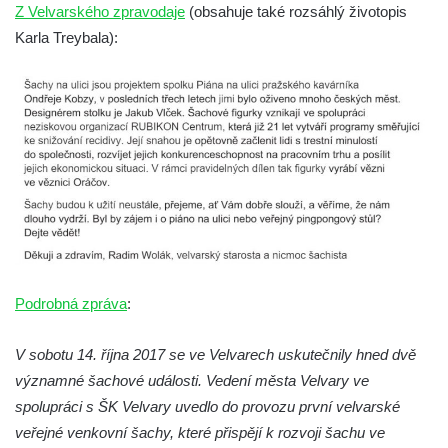
Dolním Podluží
Z Velvarského zpravodaje
(obsahuje také rozsáhlý životopis
Karla Treybala):
Kenotaf Heinricha Klause na hřbitově v
Dolním Podluží
Kenotaf Josefa Stolle na hřbitově v Dolním
Podluží
Pomník obětem 1. světové války na
židovském hřbitově v Mostě
Hrob Aloise Podrábského na hřbitově v
Račicích
Pamětní deska Miroslava Švice na domě
čp. 43 v Lužci nad Vltavou
Podrobná zpráva
:
Pomník obětem 2. světové války v ulici 1.
máje v Lužci nad Vltavou
V sobotu 14. října 2017 se ve Velvarech uskutečnily hned dvě
významné šachové události. Vedení města Velvary ve
Pomník obětem válek v ulici 1. máje v Lužci
spolupráci s ŠK Velvary uvedlo do provozu první velvarské
nad Vltavou
veřejné venkovní šachy, které přispějí k rozvoji šachu ve
Hrob Vladislava Neumana v Hostíně u