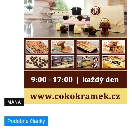
Starých Křečanech
Hrob rodiny Klingerových na hřbitově ve
Starých Křečanech
Pomník obětem 1. světové války v
Tyršových sadech v Jablonci nad Nisou
Pamětní desky obětem 1. světové války na
kapli svaté Alžběty Durynské v Dolních
Křečanech
Pomník Theodora Körnera v Tyršově ulici v
Šluknově
Pomník Františka Josefa I. u křížové cesty
ve Šluknově
MANA
Pamětní deska Polské armádě na budově
MÚ v ulici 2. polské armády v Rumburku
Kenotaf Richarda Grossmanna na hřbitově
Podobné články
v Dubé