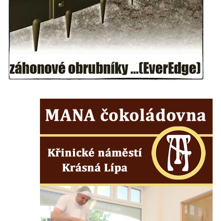
Pamětní desky obětem 1. světové války v
kapli Panny Marie Bolestné v Benešově
nad Ploučnicí
Pamětní deska Samuela Fullera na zámku
v Sokolově
Kenotaf Ericha Ullmanna na hřbitově
Šumburk nad Desnou v Tanvaldu
Hrob Pavla Patušnika na hřbitově Šumburk
nad Desnou v Tanvaldu
Hrob sovětských dětí na hřbitově Šumburk
nad Desnou v Tanvaldu
Pomník prvního a druhého odboje v
Tanvaldu
Kenotaf Josefa Staritze na hřbitově ve
Starých Křečanech
Hrob Antona Reintsche na hřbitově ve