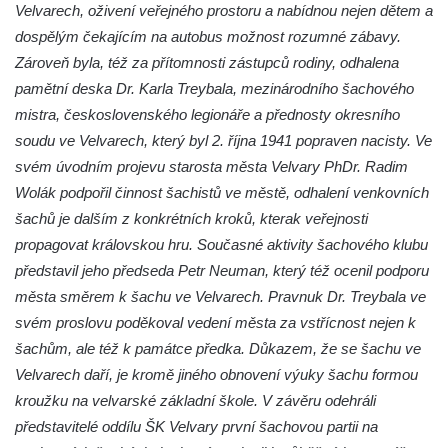
Velvarech, oživení veřejného prostoru a nabídnou nejen dětem a
Vojkovic
dospělým čekajícím na autobus možnost rozumné zábavy.
Pomník obětem válek před hřbitovem v
Zároveň byla, též za přítomnosti zástupců rodiny, odhalena
Hostíně u Vojkovic
pamětní deska Dr. Karla Treybala, mezinárodního šachového
Kenotaf Václava Floriána na hřbitově v
mistra, československého legionáře a přednosty okresního
Lužci nad Vltavou
soudu ve Velvarech, který byl 2. října 1941 popraven nacisty. Ve
Kenotaf Miloslava Švice na hřbitově v Lužci
svém úvodním projevu starosta města Velvary PhDr. Radim
nad Vltavou
Wolák podpořil činnost šachistů ve městě, odhalení venkovních
šachů je dalším z konkrétních kroků, kterak veřejnosti
Hrob Václava Kufnera na hřbitově v Lužci
propagovat královskou hru. Současné aktivity šachového klubu
nad Vltavou
představil jeho předseda Petr Neuman, který též ocenil podporu
Pomník vojákům Rudé armády na hřbitově
města směrem k šachu ve Velvarech. Pravnuk Dr. Treybala ve
v Lužci nad Vltavou
svém proslovu poděkoval vedení města za vstřícnost nejen k
Pomník Ladislava Sedláčka a Karla Pelce u
šachům, ale též k památce předka. Důkazem, že se šachu ve
silnice severně od Lužce nad Vltavou
Velvarech daří, je kromě jiného obnovení výuky šachu formou
Kenotaf Alfeda Harnische na hřbitově v
kroužku na velvarské základní škole. V závěru odehráli
Hrobčicích
představitelé oddílu ŠK Velvary první šachovou partii na
Pomník obětem válek v Hrobčicích