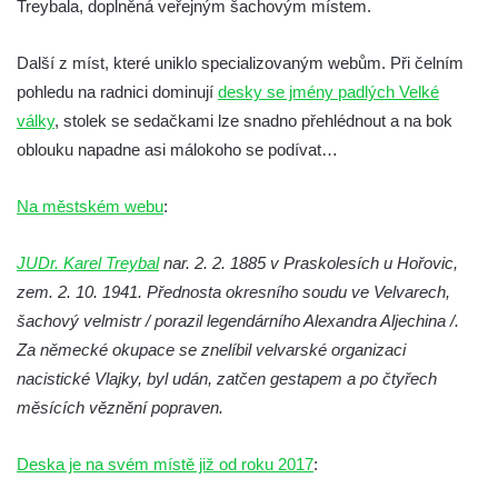
Treybala, doplněná veřejným šachovým místem.
hřbitově v Kamenném Újezdě
Pomník obětem válek na Náměstí v
Další z míst, které uniklo specializovaným webům. Při čelním
Kamenném Újezdě
pohledu na radnici dominují
desky se jmény padlých Velké
Kenotaf Jana Mojžiše na hřbitově ve
války
, stolek se sedačkami lze snadno přehlédnout a na bok
Velešíně
oblouku napadne asi málokoho se podívat…
Kenotaf Josefa Jílka na hřbitově ve
Na městském webu
Velešíně
:
Hrob Jana Foitla na hřbitově ve Velešíně
JUDr. Karel Treybal
nar. 2. 2. 1885 v Praskolesích u Hořovic,
Hrob Ludvíka Tůmy na hřbitově ve Velešíně
zem. 2. 10. 1941. Přednosta okresního soudu ve Velvarech,
Hrob Josefa Havla na hřbitově ve Velešíně
šachový velmistr / porazil legendárního Alexandra Aljechina /.
Pomník obětem 2. světové války na hřbitově
Za německé okupace se znelíbil velvarské organizaci
u kostela svatého Václava ve Velešíně
nacistické Vlajky, byl udán, zatčen gestapem a po čtyřech
měsících věznění popraven.
Pamětní deska 240 MILES TO FREEDOM u
pomníku obětem válek na náměstí J. V.
Deska je na svém místě již od roku 2017
:
Kamarýta ve Velešíně
Pomník obětem 1. a 2. světové války na