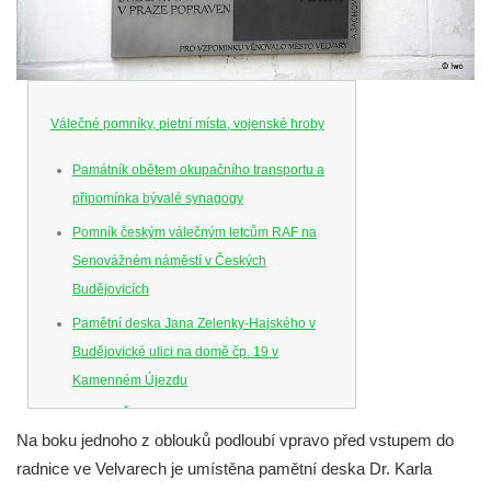
Válečné pomníky, pietní místa, vojenské hroby
Památník obětem okupačního transportu a
připomínka bývalé synagogy
Pomník českým válečným letcům RAF na
Senovážném náměstí v Českých
Budějovicích
Pamětní deska Jana Zelenky-Hajského v
Budějovické ulici na domě čp. 19 v
Kamenném Újezdu
Kenotaf Šimona Valhy na starém hřbitově v
Na boku jednoho z oblouků podloubí vpravo před vstupem do
Kamenném Újezdě
radnice ve Velvarech je umístěna pamětní deska Dr. Karla
Kenotaf Václava B. Hájka na starém