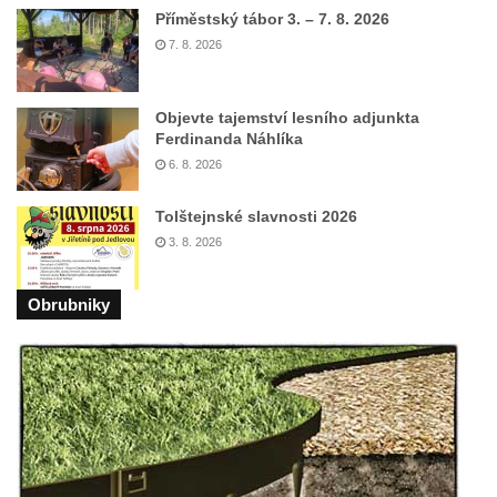
Příměstský tábor 3. – 7. 8. 2026
Hoře
7. 8. 2026
Kenotaf Oskara Ringelhana na hřbitově v
Benešově nad Ploučnicí
Objevte tajemství lesního adjunkta
Kenotaf Augusta Michela na hřbitově v
Ferdinanda Náhlíka
Benešově nad Ploučnicí
6. 8. 2026
Hrob Šumových na hřbitově v Benešově
nad Ploučnicí
Tolštejnské slavnosti 2026
3. 8. 2026
Hrob Theodora Sommera na hřbitově v
Benešově nad Ploučnicí
Obrubniky
Hrob Wendelina Janiche na hřbitově v
Benešově nad Ploučnicí
Hrob Christodoulona Panayiotise na
hřbitově v Benešově nad Ploučnicí
Hrob Franze Wünsche na hřbitově v
Benešově nad Ploučnicí