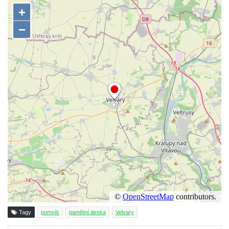
ulici U Plovárny ve Frýdlantu
Pamětní deska Rumburské vzpoury na
Základní škole Tyršova v Rumburku
Socha Nepokořený v parku Rumburské
vzpoury v Rumburku
Pamětní deska obětem holokaustu u
židovského hřbitova v Kovanicích
Pamětní deska legionářům na Obecním
úřadě v Kovanicích
Pomník obětem 1. světové války v
Kovanicích
Pomník obětem válek v Kněževsi
Pamětní deska Rudé armádě na radnici v
Trutnově
Pomník obětem koncentračního tábora na
Tagy
pomník
pamětní deska
Velvary
hřbitově v Rychnově u Jablonce nad Nisou