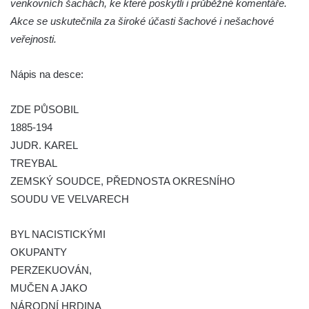
venkovních šachách, ke které poskytli i průběžné komentáře.
Pomník obětem válek v Mirošovicích
Akce se uskutečnila za široké účasti šachové i nešachové
veřejnosti.
Hrob vojáků Rudé armády na hřbitově v
Račicích
Nápis na desce:
Hrob Jiřího Dovhomilji na hřbitově v
Račicích
ZDE PŮSOBIL
Hrob Antonína Medáčka na hřbitově v
1885-194
Račicích
JUDR. KAREL
Hrob Josefa Moravce a Miroslava Moravce
TREYBAL
na hřbitově v Dobříni
ZEMSKÝ SOUDCE, PŘEDNOSTA OKRESNÍHO
SOUDU VE VELVARECH
Pomník obětem válek na hřbitově v Dobříni
Pomník obětem 1. světové války v Lužici
BYL NACISTICKÝMI
Kenotaf Josefa Matese na hřbitově v Lužici
OKUPANTY
Pamětní deska Giuseppe Capella na
PERZEKUOVÁN,
hřbitově v Lužici
MUČEN A JAKO
Kenotaf Emila Miksche na hřbitově v Lužici
NÁRODNÍ HRDINA