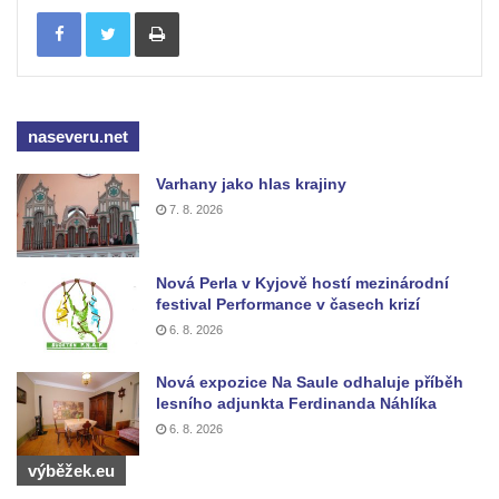
Tisknout
Pomník pracovního nasazení vězňů
koncentračního tábora v Tovární ulici v
Rychnově u Jablonce nad Nisou
Kenotaf Alfreda Langa na hřbitově v Krásné
naseveru.net
u Pěnčína
Kenotaf Emila Posselta na hřbitově v
Varhany jako hlas krajiny
Krásné u Pěnčína
7. 8. 2026
Kenotaf Edmunda Andera na hřbitově v
Krásné u Pěnčína
Nová Perla v Kyjově hostí mezinárodní
Hřbitovní kaple rodiny Fiedler na hřbitově v
festival Performance v časech krizí
Teplicích nad Metují
6. 8. 2026
Kenotaf Franze Ruseho na hřbitově v
Nová expozice Na Saule odhaluje příběh
Teplicích nad Metují
lesního adjunkta Ferdinanda Náhlíka
Pomník obětem 2. světové války na hřbitově
6. 8. 2026
v Teplicích nad Metují
výběžek.eu
Hrob Waltera Hilleho na hřbitově ve Vlčí