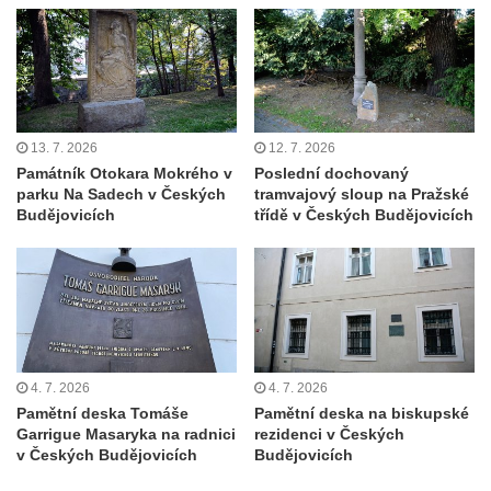
Hrob Heinricha Wünscheho na hřbitově ve
Velkém Šenově
Kenotaf Gerharda Poschera na hřbitově ve
Velkém Šenově
13. 7. 2026
12. 7. 2026
Kenotaf Gerharda Adolfa Johanna Sauera
Památník Otokara Mokrého v
Poslední dochovaný
na hřbitově ve Velkém Šenově
parku Na Sadech v Českých
tramvajový sloup na Pražské
Budějovicích
třídě v Českých Budějovicích
Pomník obětem 1. světové války před
kostelem svatého Bartoloměje ve Velkém
Šenově
Kenotaf Václava Liprta na hřbitově v
Cítolibech
Kenotaf Františka Malypetra na hřbitově v
4. 7. 2026
4. 7. 2026
Cítolibech
Pamětní deska Tomáše
Pamětní deska na biskupské
Hrob Derbákových na hřbitově v Cítolibech
Garrigue Masaryka na radnici
rezidenci v Českých
v Českých Budějovicích
Budějovicích
Hrob Františka Morkera na hřbitově v