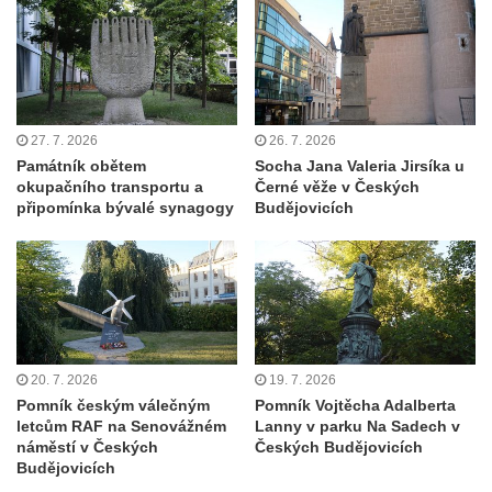
Hrob Jiřího Kasala na hřbitově v Dubé
Pomník padlým rudoarmějcům na hřbitově
v Dubé
Pomník obětem 2. světové války v Dubé
27. 7. 2026
26. 7. 2026
Pomník obětem Rumburské vzpoury u
Památník obětem
Socha Jana Valeria Jirsíka u
hřbitova v Rumburku
okupačního transportu a
Černé věže v Českých
připomínka bývalé synagogy
Budějovicích
Pomník obětem 1. světové války na hřbitově
ve Velkém Šenově
Hrob Petra Záhorky na hřbitově ve Velkém
Šenově
Hrob Rudolfa Hovorky na hřbitově ve
Velkém Šenově
20. 7. 2026
19. 7. 2026
Hrob Ondreje Gurina na hřbitově ve Velkém
Pomník českým válečným
Pomník Vojtěcha Adalberta
Šenově
letcům RAF na Senovážném
Lanny v parku Na Sadech v
náměstí v Českých
Českých Budějovicích
Hrob Heinricha Hoffmanna na hřbitově ve
Budějovicích
Velkém Šenově