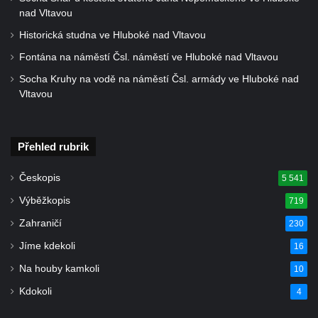
hřbitově v Chlumčanech
nad Vltavou
Pomník obětem 1. a 2. světové války v
Historická studna ve Hluboké nad Vltavou
Chlumčanech
Fontána na náměstí Čsl. náměstí ve Hluboké nad Vltavou
Pomník obětem 1. a 2. světové války ve
Socha Kruhy na vodě na náměstí Čsl. armády ve Hluboké nad
Vlčím
Vltavou
Pomník obětem 1. a 2. světové války v
Blšanech u Loun
Přehled rubrik
Hrob Františka Vozgy na hřbitově ve Veltěži
Hrob Josefa Lešáka na hřbitově ve Veltěži
Českopis
5 541
Hrob Karla Salače na hřbitově ve Veltěži
Výběžkopis
719
Hrob Václava Roušara na hřbitově ve
Zahraničí
230
Veltěži
Jíme kdekoli
16
Hrob Zdeňka Kalouše na hřbitově ve Veltěži
Na houby kamkoli
10
Hrob vojáka Rudé armády na hřbitově ve
Kdokoli
4
Veltěži