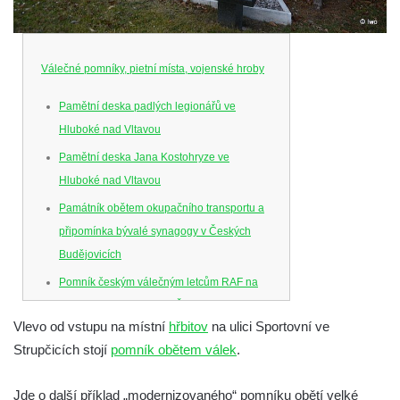
Válečné pomníky, pietní místa, vojenské hroby
Pamětní deska padlých legionářů ve
Hluboké nad Vltavou
Pamětní deska Jana Kostohryze ve
Hluboké nad Vltavou
Památník obětem okupačního transportu a
připomínka bývalé synagogy v Českých
Budějovicích
Pomník českým válečným letcům RAF na
Senovážném náměstí v Českých
Vlevo od vstupu na místní
hřbitov
na ulici Sportovní ve
Budějovicích
Strupčicích stojí
pomník obětem válek
.
Pamětní deska Jana Zelenky-Hajského v
Budějovické ulici na domě čp. 19 v
Jde o další příklad „modernizovaného“ pomníku obětí velké