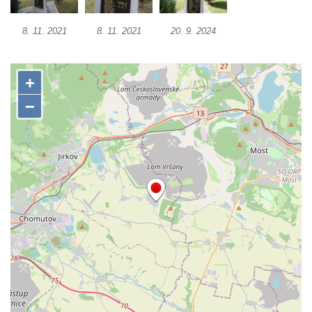
Pamětní deska Rudé armádě na radnici v
Trutnově
8. 11. 2021
8. 11. 2021
20. 9. 2024
Pomník obětem koncentračního tábora na
hřbitově v Rychnově u Jablonce nad Nisou
Pomník pracovního nasazení vězňů
koncentračního tábora v Tovární ulici v
Rychnově u Jablonce nad Nisou
Kenotaf Alfreda Langa na hřbitově v Krásné
u Pěnčína
Kenotaf Emila Posselta na hřbitově v
Krásné u Pěnčína
Kenotaf Edmunda Andera na hřbitově v
Krásné u Pěnčína
Hřbitovní kaple rodiny Fiedler na hřbitově v
Teplicích nad Metují
Kenotaf Franze Ruseho na hřbitově v