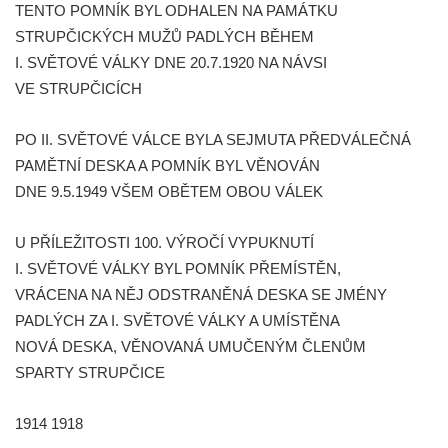
TENTO POMNÍK BYL ODHALEN NA PAMÁTKU
Pamětní deska 240 MILES TO FREEDOM u
STRUPČICKÝCH MUŽŮ PADLÝCH BĚHEM
pomníku obětem válek na náměstí J. V.
I. SVĚTOVÉ VÁLKY DNE 20.7.1920 NA NÁVSI
Kamarýta ve Velešíně
VE STRUPČICÍCH
Pomník obětem 1. a 2. světové války na
náměstí J. V. Kamarýta ve Velešíně
PO II. SVĚTOVÉ VÁLCE BYLA SEJMUTA PŘEDVÁLEČNÁ
Pomník obětem 1. a 2. světové války v
PAMĚTNÍ DESKA A POMNÍK BYL VĚNOVÁN
Římově
DNE 9.5.1949 VŠEM OBĚTEM OBOU VÁLEK
Hrob Petera Korgera a Petra Štindla na
U PŘÍLEŽITOSTI 100. VÝROČÍ VYPUKNUTÍ
hřbitově v Římově
I. SVĚTOVÉ VÁLKY BYL POMNÍK PŘEMÍSTĚN,
Pomník obětem 1. světové války v Dolním
VRÁCENA NA NĚJ ODSTRANĚNÁ DESKA SE JMÉNY
Předoníně
PADLÝCH ZA I. SVĚTOVÉ VÁLKY A UMÍSTĚNA
Pomník obětem 2. světové války v Plavu
NOVÁ DESKA, VĚNOVANÁ UMUČENÝM ČLENŮM
Pamětní deska obětem 1. světové války v
SPARTY STRUPČICE
Plavu
Kenotaf Pepiho Meisela na hřbitově v
1914 1918
Dolním Podluží