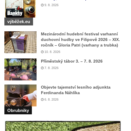
hřbitově v Benešově nad Ploučnicí
9. 8. 2026
Hrob Franze Wünsche na hřbitově v
výběžek.eu
Benešově nad Ploučnicí
Pamětní desky obětem 1. světové války v
Mezinárodní hudební festival varhanní
kapli Panny Marie Bolestné v Benešově
duchovní hudby ve Filipově 2026 – XIX.
ročník – Gloria Patri (varhany a trubka)
nad Ploučnicí
10. 8. 2026
Pamětní deska Samuela Fullera na zámku
Příměstský tábor 3. – 7. 8. 2026
v Sokolově
7. 8. 2026
Kenotaf Ericha Ullmanna na hřbitově
Šumburk nad Desnou v Tanvaldu
Objevte tajemství lesního adjunkta
Hrob Pavla Patušnika na hřbitově Šumburk
Ferdinanda Náhlíka
nad Desnou v Tanvaldu
6. 8. 2026
Hrob sovětských dětí na hřbitově Šumburk
Obrubniky
nad Desnou v Tanvaldu
Pomník prvního a druhého odboje v
Tanvaldu