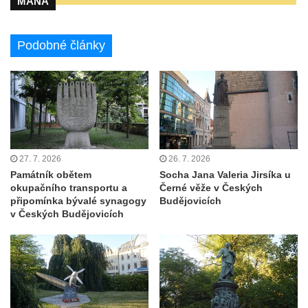
MANA
Hrob Ondreje Gurina na hřbitově ve Velkém
Šenově
Podobné články
Hrob Heinricha Hoffmanna na hřbitově ve
Velkém Šenově
Hrob Heinricha Wünscheho na hřbitově ve
Velkém Šenově
Kenotaf Gerharda Poschera na hřbitově ve
Velkém Šenově
27. 7. 2026
26. 7. 2026
Kenotaf Gerharda Adolfa Johanna Sauera
Památník obětem
Socha Jana Valeria Jirsíka u
na hřbitově ve Velkém Šenově
okupačního transportu a
Černé věže v Českých
připomínka bývalé synagogy
Budějovicích
Pomník obětem 1. světové války před
v Českých Budějovicích
kostelem svatého Bartoloměje ve Velkém
Šenově
Kenotaf Václava Liprta na hřbitově v
Cítolibech
Kenotaf Františka Malypetra na hřbitově v