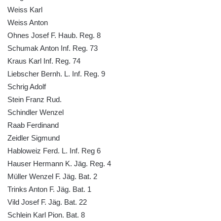
máje v Lužci nad Vltavou
Weiss Karl
Pomník obětem válek v ulici 1. máje v Lužci
Weiss Anton
nad Vltavou
Ohnes Josef F. Haub. Reg. 8
Hrob Vladislava Neumana v Hostíně u
Schumak Anton Inf. Reg. 73
Vojkovic
Kraus Karl Inf. Reg. 74
Liebscher Bernh. L. Inf. Reg. 9
Pomník obětem válek před hřbitovem v
Schrig Adolf
Hostíně u Vojkovic
Stein Franz Rud.
Kenotaf Václava Floriána na hřbitově v
Schindler Wenzel
Lužci nad Vltavou
Raab Ferdinand
Kenotaf Miloslava Švice na hřbitově v Lužci
Zeidler Sigmund
nad Vltavou
Habloweiz Ferd. L. Inf. Reg 6
Hrob Václava Kufnera na hřbitově v Lužci
Hauser Hermann K. Jäg. Reg. 4
nad Vltavou
Müller Wenzel F. Jäg. Bat. 2
Pomník vojákům Rudé armády na hřbitově
Trinks Anton F. Jäg. Bat. 1
v Lužci nad Vltavou
Vild Josef F. Jäg. Bat. 22
Schlein Karl Pion. Bat. 8
Pomník Ladislava Sedláčka a Karla Pelce u