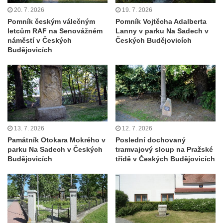
Cítolibech
20. 7. 2026
19. 7. 2026
Pomník českým válečným
Pomník Vojtěcha Adalberta
Hrob Derbákových na hřbitově v Cítolibech
letcům RAF na Senovážném
Lanny v parku Na Sadech v
Hrob Františka Morkera na hřbitově v
náměstí v Českých
Českých Budějovicích
Budějovicích
Cítolibech
Hrob Josefa Fronka na hřbitově v Cítolibech
Hrob Jana Císarika na hřbitově v Cítolibech
Hrob Jana Legáta na hřbitově v Cítolibech
Hrob Karla Trenklera na hřbitově v
Cítolibech
13. 7. 2026
12. 7. 2026
Památník Otokara Mokrého v
Poslední dochovaný
Pamětní deska Jaroslava Lhotského na
parku Na Sadech v Českých
tramvajový sloup na Pražské
zámku v Cítolibech
Budějovicích
třídě v Českých Budějovicích
Pomník obětem 1. a 2. světové války před
zámkem v Cítolibech
Pomník na místě hrobu ruských vojáků z
napoleonských válek u silnice z Chlumčan