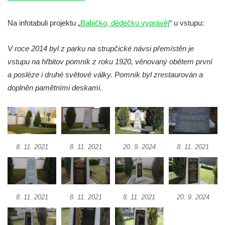
Pomník obětem 2. světové války v parku v
Na infotabuli projektu „
Babičko, dědečku vyprávěj
“ u vstupu:
Mikulášovicích
Pomník obětem bombardování 8. 5. 1945 v
V roce 2014 byl z parku na strupčické návsi přemístěn je
ulici U Plovárny ve Frýdlantu
vstupu na hřbitov pomník z roku 1920, věnovaný obětem první
Pamětní deska Rumburské vzpoury na
a posléze i druhé světové války. Pomník byl zrestaurován a
Základní škole Tyršova v Rumburku
doplněn pamětními deskami.
Socha Nepokořený v parku Rumburské
vzpoury v Rumburku
Pamětní deska obětem holokaustu u
židovského hřbitova v Kovanicích
8. 11. 2021
8. 11. 2021
20. 9. 2024
8. 11. 2021
Pamětní deska legionářům na Obecním
úřadě v Kovanicích
Pomník obětem 1. světové války v
Kovanicích
8. 11. 2021
8. 11. 2021
8. 11. 2021
20. 9. 2024
Pomník obětem válek v Kněževsi