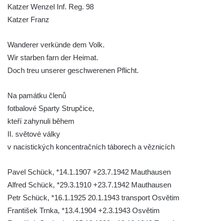
Katzer Wenzel Inf. Reg. 98
silnice severně od Lužce nad Vltavou
Katzer Franz
Kenotaf Alfeda Harnische na hřbitově v
Hrobčicích
Wanderer verkünde dem Volk.
Pomník obětem válek v Hrobčicích
Wir starben farn der Heimat.
Pomník obětem válek v Mirošovicích
Doch treu unserer geschwerenen Pflicht.
Hrob vojáků Rudé armády na hřbitově v
Račicích
Na památku členů
fotbalové Sparty Strupčice,
Hrob Jiřího Dovhomilji na hřbitově v
kteří zahynuli během
Račicích
II. světové války
Hrob Antonína Medáčka na hřbitově v
v nacistických koncentračních táborech a věznicích
Račicích
Hrob Josefa Moravce a Miroslava Moravce
Pavel Schück, *14.1.1907 +23.7.1942 Mauthausen
na hřbitově v Dobříni
Alfred Schück, *29.3.1910 +23.7.1942 Mauthausen
Pomník obětem válek na hřbitově v Dobříni
Petr Schück, *16.1.1925 20.1.1943 transport Osvětim
Pomník obětem 1. světové války v Lužici
František Trnka, *13.4.1904 +2.3.1943 Osvětim