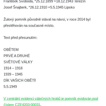
František Svoboda, *25.12.1899 +18.12.1943 Terezín
Kenotaf Josefa Matese na hřbitově v Lužici
Josef Šnajberk, *26.12.1910 +5.5.1945 Lipsko
Pamětní deska Giuseppe Capella na
hřbitově v Lužici
Žulový pomník původně stával na návsi, v roce 2014 byl
Kenotaf Emila Miksche na hřbitově v Lužici
přestěhován na současné místo.
Kenotaf Antonína Krause na hřbitově v
Lužici
Text před přesunutím:
Pomník vojákům Rudé armády na hřbitově
OBĚTEM
v Kozlech
PRVÉ A DRUHÉ
Pamětní deska pochodu smrti v Saupsdorfu
SVĚTOVÉ VÁLKY
Pomník obětem 2. světové války v parku
1914 – 1918
Walthera von der Vogelweide v Duchcově
1939 – 1945
Památník obětem holokaustu v Lipové ulici
DÍK VAŠICH OBĚTÍ!
v Duchcově
5.5.1949
Pomník obětem válek v Jeníkově
V centrální evidenci válečných hrobů je pomník evidován pod
Pamětní deska obětem 1. světové války na
číslem CZE4203-00031
kapli Panny Marie v Lahošti
.