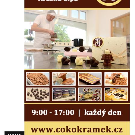
Pamětní deska Polské armádě na budově
MÚ v ulici 2. polské armády v Rumburku
Kenotaf Richarda Grossmanna na hřbitově
v Dubé
Hrob Jiřího Kasala na hřbitově v Dubé
Pomník padlým rudoarmějcům na hřbitově
v Dubé
Pomník obětem 2. světové války v Dubé
Pomník obětem Rumburské vzpoury u
hřbitova v Rumburku
Pomník obětem 1. světové války na hřbitově
ve Velkém Šenově
Hrob Petra Záhorky na hřbitově ve Velkém
Šenově
Hrob Rudolfa Hovorky na hřbitově ve
Velkém Šenově