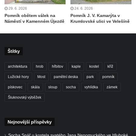
do Cítolib
29. 6. 2026
24. 6. 2026
Hrob Antonína Švejdy na hřbitově v
Pomník obětem válek na
Pomník J. V. Kamarýta v
Chlumčanech
Náměstí v Kamenném Újezdě
Krumlovské ulici ve Velešíně
Hrob Jaroslava Klicpery na hřbitově v
Chlumčanech
Hrob Josefa Bednáře na hřbitově v
Štítky
Chlumčanech
Hrob Oldřicha Pokorného na hřbitově v
architektura
hrob
hřbitov
kaple
kostel
kříž
Chlumčanech
Lužické hory
Most
pamětní deska
park
pomník
Hrob Antonína Krejcárka na hřbitově v
pískovec
skála
sloup
socha
vyhlídka
zámek
Chlumčanech
Hrob Josefa Fořta na hřbitově v
Šluknovský výběžek
Chlumčanech
Hrob vojáků Rudé armády na hřbitově v
Nejnovější příspěvky
Chlumčanech
Hrob Arnošta a Václava Šůmových na
Socha Snář u kostela svatého Jana Nepomuckého ve Hluboké