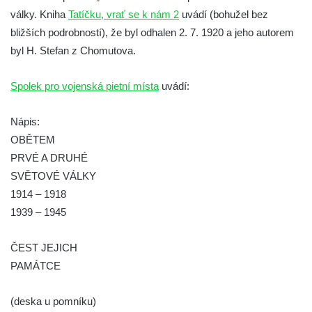
Kamenném Újezdu
války. Kniha
Tatíčku, vrať se k nám 2
uvádí (bohužel bez
Kenotaf Šimona Valhy na starém hřbitově v
bližších podrobností), že byl odhalen 2. 7. 1920 a jeho autorem
Kamenném Újezdě
byl H. Stefan z Chomutova.
Kenotaf Václava B. Hájka na starém
hřbitově v Kamenném Újezdě
Spolek pro vojenská pietní místa
uvádí:
Pomník obětem válek na Náměstí v
Nápis:
Kamenném Újezdě
OBĚTEM
Kenotaf Jana Mojžiše na hřbitově ve
PRVÉ A DRUHÉ
Velešíně
SVĚTOVÉ VÁLKY
Kenotaf Josefa Jílka na hřbitově ve
1914 – 1918
Velešíně
1939 – 1945
Hrob Jana Foitla na hřbitově ve Velešíně
Hrob Ludvíka Tůmy na hřbitově ve Velešíně
ČEST JEJICH
PAMÁTCE
Hrob Josefa Havla na hřbitově ve Velešíně
Pomník obětem 2. světové války na hřbitově
(deska u pomníku)
u kostela svatého Václava ve Velešíně