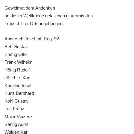
Gewidmet dem Andenken
Kenotaf Leopolda Malata na hřbitově v
an die im Weltkriege gefallenen u. vermissten
Dolním Podluží
Trupschitzer Ortsangehörigen:
Kenotaf Antona Klause na hřbitově v
Dolním Podluží
Andersch Josef Inf. Reg. 92
Kenotaf Heinricha Klause na hřbitově v
Beh Gustav
Dolním Podluží
Ehmig Otto
Kenotaf Josefa Stolle na hřbitově v Dolním
Frank Wilhelm
Podluží
Hönig Rudolf
Pomník obětem 1. světové války na
Jäschke Karl
židovském hřbitově v Mostě
Kannler Josef
Kunz Bernhard
Hrob Aloise Podrábského na hřbitově v
Kohl Gustav
Račicích
Luft Franz
Pamětní deska Miroslava Švice na domě
Maier Vinzenz
čp. 43 v Lužci nad Vltavou
Sehrig Adolf
Pomník obětem 2. světové války v ulici 1.
Weigert Karl