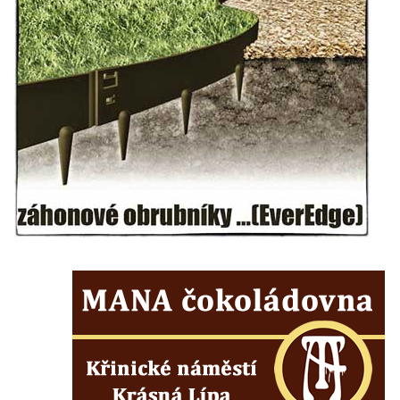
Kenotaf Josefa Staritze na hřbitově ve
Starých Křečanech
Hrob Antona Reintsche na hřbitově ve
Starých Křečanech
Hrob rodiny Klingerových na hřbitově ve
Starých Křečanech
Pomník obětem 1. světové války v
Tyršových sadech v Jablonci nad Nisou
Pamětní desky obětem 1. světové války na
kapli svaté Alžběty Durynské v Dolních
Křečanech
Pomník Theodora Körnera v Tyršově ulici v
Šluknově
Pomník Františka Josefa I. u křížové cesty
ve Šluknově